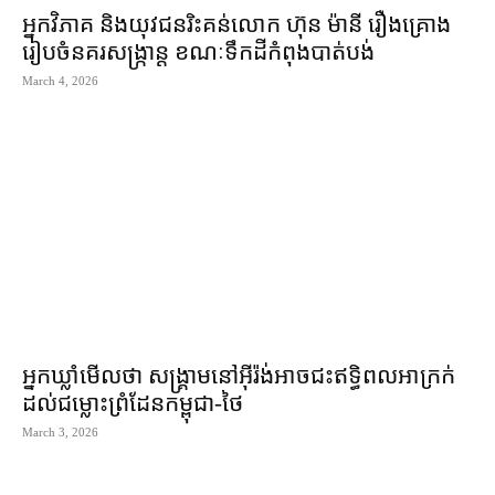
អ្នកវិភាគ និង​យុវជន​រិះគន់​លោក ហ៊ុន ម៉ានី រឿង​គ្រោង​
រៀបចំ​នគរ​សង្ក្រាន្ត ខណៈ​ទឹកដី​កំពុង​បាត់បង់
March 4, 2026
អ្នកឃ្លាំមើល​ថា សង្គ្រាម​នៅ​អ៊ីរ៉ង់​អាច​ជះឥទ្ធិពល​អាក្រក់​
ដល់​ជម្លោះព្រំដែន​កម្ពុជា​-​ថៃ
March 3, 2026