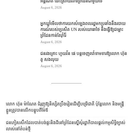
អន្តរជាតិ ដោះស្រាយ​វិវាទ​ព្រំដែន​ជាមួយ​ថៃ
August 6, 2026
អ្នកឃ្លាំមើល​ថា​ការ​យក​សំឡេង​ពលរដ្ឋ​មក​ប្រឆាំង​នឹង​របាយ
ការណ៍​របស់​ប្រេសិត UN របស់​យោធា​ថៃ នឹង​ធ្វើ​ឱ្យ​ជម្លោះ
ព្រំដែន​កាន់តែ​រ៉ាំរ៉ៃ
August 6, 2026
ជនរងគ្រោះ ហួយវ័ន ផេ បន្ត​ចេញ​តវ៉ា​ទាមទារ​ឱ្យ​លោក ហ៊ុន
តូ សង​លុយ
August 6, 2026
លោក ហ៊ុន ម៉ាណែត ជំរុញ​ឱ្យ​និស្សិត​ប្រឹងរៀន​ដើម្បី​បម្រើ​ជាតិ ប៉ុន្តែ​លោក និង​មន្ត្រី​​
ខ្លួន​ត្រូវ​បាន​លើក​បន្តុប​ពី​ម៉ែឪ
ជនភៀសសឹក​ដែល​បាត់បង់​ផ្ទះ​និង​ដី​នៅ​ព្រំដែន​ស្នើសុំ​រដ្ឋាភិបាល​ផ្តល់​កម្មសិទ្ធិ​ច្បាស់
លាស់​នៅ​តំបន់​ថ្មី