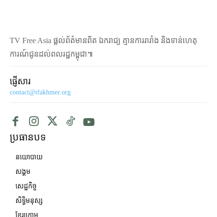
TV Free Asia ផ្ដល់ព័ត៌មានពិត ឯករាជ្យ គ្មានការរារាំង និងទាន់ហេតុ
ការណ៍ជូនដល់ពលរដ្ឋកម្ពុជា៕
ផ្ញើសារ
contact@tfakhmer.org
ប្រធានបទ
នយោបាយ
សង្គម
សេដ្ឋកិច្ច
សិទ្ធិមនុស្ស
ខ្មែរក្រោម