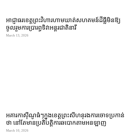
អាជ្ញាធរ​ខេត្ត​ព្រះវិហារ​ហាមឃាត់​សហគមន៍​ដីធ្លី​មិន​ឱ្យ​
ចូលរួម​ការ​ប្រារព្ធ​ទិវា​អន្តរជាតិ​នារី
March 13, 2026
អគារ​កាស៊ីណូ​ធំៗ​ក្នុង​ខេត្ត​ព្រះសីហនុ​រង​ការ​ចោទប្រកាន់​
ថា នៅតែ​មាន​ប្រតិបត្តិការ​ឆបោក​តាម​អនឡាញ
March 10, 2026