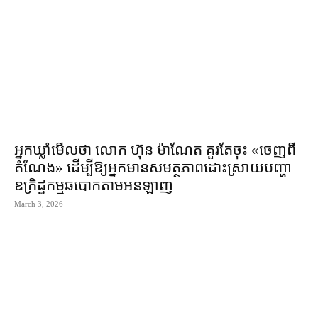
អ្នកឃ្លាំមើល​ថា លោក ហ៊ុន ម៉ាណែត គួរតែ​ចុះ «ចេញពី​
តំណែង​» ដើម្បី​ឱ្យ​អ្នកមាន​សមត្ថភាព​ដោះស្រាយ​បញ្ហា​
ឧក្រិដ្ឋកម្ម​ឆបោក​តាម​អនឡាញ
March 3, 2026