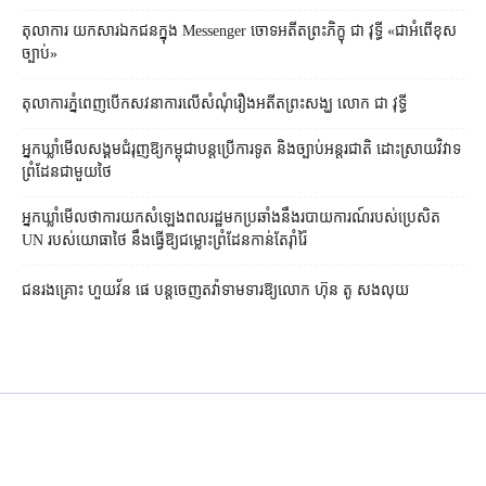
តុលាការ​​ យកសារឯកជនក្នុង Messenger ចោទអតីតព្រះភិក្ខុ ជា វុទ្ធី «ជាអំពើខុស
ច្បាប់»
តុលាការ​ភ្នំពេញ​​បើកសវនាការ​លើ​សំណុំរឿង​​អតីត​ព្រះសង្ឃ លោក ជា វុទ្ធី
អ្នកឃ្លាំមើល​សង្គម​ជំរុញ​ឱ្យ​កម្ពុជា​បន្ត​ប្រើ​ការទូត និង​ច្បាប់​អន្តរជាតិ ដោះស្រាយ​វិវាទ​
ព្រំដែន​ជាមួយ​ថៃ
អ្នកឃ្លាំមើល​ថា​ការ​យក​សំឡេង​ពលរដ្ឋ​មក​ប្រឆាំង​នឹង​របាយការណ៍​របស់​ប្រេសិត
UN របស់​យោធា​ថៃ នឹង​ធ្វើ​ឱ្យ​ជម្លោះព្រំដែន​កាន់តែ​រ៉ាំរ៉ៃ
ជនរងគ្រោះ ហួយវ័ន ផេ បន្ត​ចេញ​តវ៉ា​ទាមទារ​ឱ្យ​លោក ហ៊ុន តូ សង​លុយ