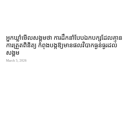
អ្នកឃ្លាំមើល​សង្គម​ថា ការដឹកនាំ​បែប​ឯក​បក្ស​ដែល​គ្មាន​
ការ​ត្រួត​ពិនិត្យ កំពុង​បង្ក​ឱ្យ​មាន​ផលវិបាក​ធ្ងន់ធ្ងរ​ដល់​
សង្គម
March 5, 2026