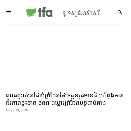
ពលរដ្ឋ​រស់នៅ​ជាប់​ព្រំដែន​ថៃ​ខេត្ត​ឧត្តរមានជ័យ​កំពុង​មាន​
ជីវភាព​ខ្វះខាត ខណៈ​ជម្លោះ​ព្រំដែន​បន្ត​ជាប់​គាំង
March 19, 2026