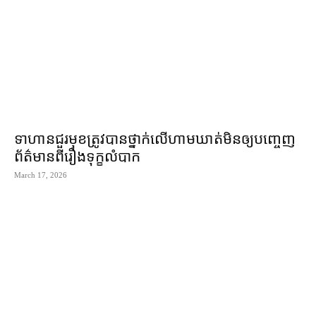
ទាហាន​ជួរមុខ​ត្រូវ​បាន​ថ្នាក់លើ​ហាមឃាត់​មិន​ឲ្យ​បញ្ចេញ​
ព័ត៌មាន​ពី​រឿង​ទុក្ខ​លំបាក
March 17, 2026