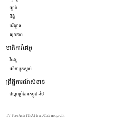
ច្បាប់
ដីធ្លី
បរិស្ថាន
សុខភាព
មាតិកាវីដេអូ
វីដេអូ
វេទិកាអ្នកស្ដាប់
ព្រឹត្តិការណ៍សំខាន់
ជម្លោះព្រំដែនកម្ពុជា-ថៃ
TV Free Asia (TFA) is a 501c3 nonprofit