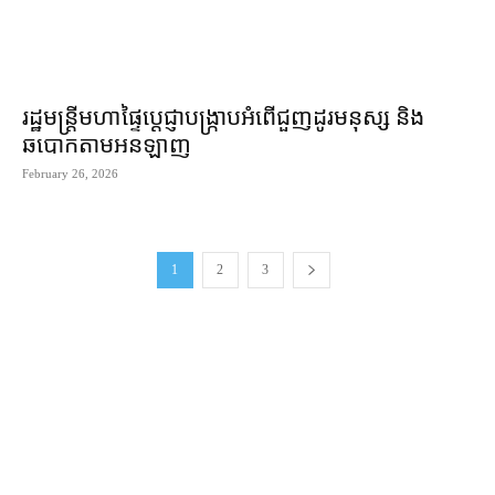
រដ្ឋមន្ត្រី​មហាផ្ទៃ​ប្ដេជ្ញា​បង្ក្រាប​អំពើ​ជួញដូរ​មនុស្ស និង​
ឆបោក​តាម​អនឡាញ
February 26, 2026
1
2
3