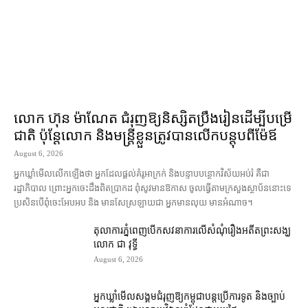
លោក ហ៊ុន ម៉ាណែត ជំរុញ​ឱ្យ​និស្សិត​ប្រឹងរៀន​ដើម្បី​បម្រើ​
ជាតិ ប៉ុន្តែ​លោក និង​មន្ត្រី​​ខ្លួន​ត្រូវ​បាន​លើក​បន្តុប​ពី​ម៉ែឪ
August 6, 2026
អ្នកឃ្លាំមើល​លើកឡើង​ថា អ្នក​ដែល​ផ្ដល់​គំរូ​អាក្រក់ និង​បន្ទាបបន្ថោក​វិស័យ​អប់រំ គឺជា​
រដ្ឋាភិបាល ព្រោះ​អ្នកចេះដឹង​ពិតប្រាកដ ពុំ​សូវ​មានឱកាស ចូល​ធ្វើតាម​ក្រសួង​ស្ថាប័ន​នោះ​ទេ
ប្រសិនបើ​ពុំ​ចេះ​អែបអប និង មាន​សែស្រឡាយ​ជា អ្នកមាន​លុយ មានអំណាច។
តុលាការ​ភ្នំពេញ​​បើកសវនាការ​លើ​សំណុំរឿង​​អតីត​ព្រះសង្ឃ
លោក ជា វុទ្ធី
August 6, 2026
អ្នកឃ្លាំមើល​សង្គម​ជំរុញ​ឱ្យ​កម្ពុជា​បន្ត​ប្រើ​ការទូត និង​ច្បាប់​