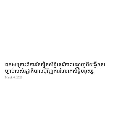
ជនរងគ្រោះ​ពី​ការ​រឹតត្បិត​សិទ្ធិ​សេរីភាព​បង្ហាញ​ពី​ទង្វើ​ខុស
ច្បាប់របស់​រដ្ឋាភិបាល​ជុំវិញ​ការ​រំលោភ​សិទ្ធិមនុស្ស
March 6, 2026