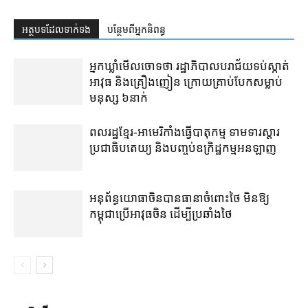
អត្ថបទ​ដែល​ទាក់ទង
បន្ថែម​ពី​អ្នកនិពន្ធ
អ្នកឃ្លាំមើលចោទថា រដ្ឋាភិបាលបរាជ័យទប់ស្កាត់
អាវុធ និងគ្រឿងញៀន ក្រោយគ្រាប់បែកសម្លាប់
មនុស្ស ៦នាក់
ពលរដ្ឋខ្មែរ-អាមេរិកាំងធ្វើបាតុកម្ម ទាមទារស្ដារ
ប្រជាធិបតេយ្យ និងបញ្ចប់ឧក្រិដ្ឋកម្មអនឡាញ
អនុព័ន្ធយោធាចិនបានធានាចំពោះថៃ មិនឱ្យ
កម្ពុជាប្រើអាវុធចិន ដើម្បីប្រឆាំងថៃ