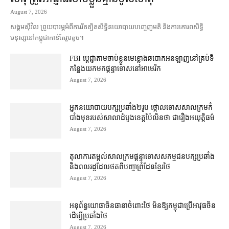
August 7, 2026
សង្គម​ស៊ីវិល ព្រួយបារម្ភ​អំពី​ការ​រឹតត្បិត​សិទ្ធិ​នយោបាយ​បញ្ចេញមតិ និង​ការគោរព​សិទ្ធិ
មនុស្ស​នៅ​កម្ពុជា​កាន់តែ​រួម​តូច។
FBI ប្ដេជ្ញា​តាម​ចាប់ខ្លួន​មេខ្លោង​ឆបោក​អនឡាញ​នៅ​គ្រប់​ទី
កន្លែង​យក​មក​ផ្ដន្ទាទោស​នៅ​អាមេរិក
August 7, 2026
អ្នកនយោបាយ​បក្ស​ប្រឆាំង​២​រូប ថ្កោលទោស​សាលក្រម​កំ
បាំងមុខ​របស់​សាលាដំបូង​ខេត្ត​ប៉ៃលិន​ថា ជា​រឿង​អយុត្តិធម៌
August 7, 2026
តុលាការ​តម្កល់​សាលក្រម​ផ្ដន្ទាទោស​សកម្មជន​បក្ស​ប្រឆាំង​
និង​ពលរដ្ឋ​ដែល​ថត​ពី​បញ្ហា​ព្រំដែន​ខ្មែរ​ថៃ
August 7, 2026
អនុព័ន្ធយោធា​ចិន​ធានា​ចំពោះ​ថៃ មិន​ឱ្យ​កម្ពុជា​ប្រើ​អាវុធ​ចិន​
ដើម្បី​ប្រឆាំង​ថៃ ​
August 7, 2026