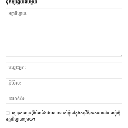
ទុក​ឱ្យ​ឆ្លើយ​តប​មួយ
រក្សាទុកឈ្មោះអ៊ីម៉ែលនិងវេបសាយរបស់ខ្ញុំនៅក្នុងកម្មវិធីរុករកនេះនៅពេលខ្ញុំធ្វើ
អត្ថាធិប្បាយក្រោយ។