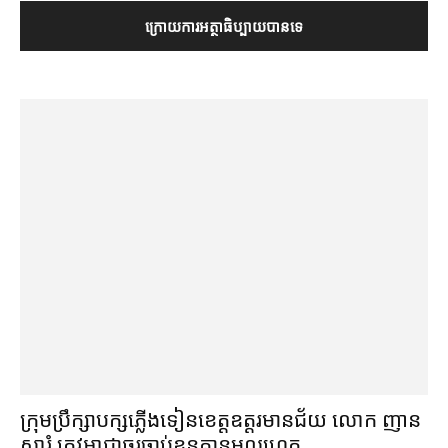
ក្រុមប្រឹក្សា​បក្ស​ភ្លើងទៀន​ខេត្ត​ឧត្ដរមានជ័យ លោក ញាន
សារុំ ត្រូវ​អាជ្ញាធរ​ចាប់ខ្លួន​គ្មាន​មូលហេតុ