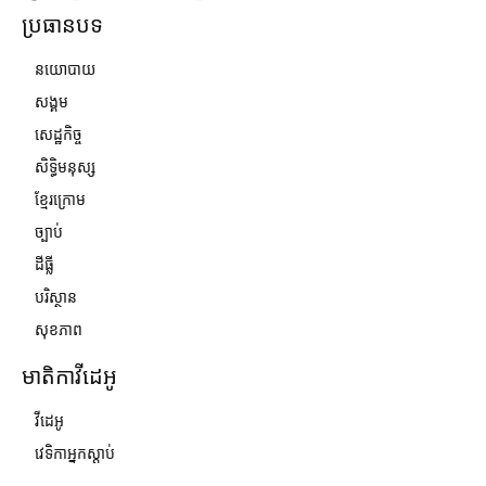
ប្រធានបទ
នយោបាយ
សង្គម
សេដ្ឋកិច្ច
សិទ្ធិមនុស្ស
ខ្មែរក្រោម
ច្បាប់
ដីធ្លី
បរិស្ថាន
សុខភាព
មាតិកាវីដេអូ
វីដេអូ
វេទិកាអ្នកស្ដាប់