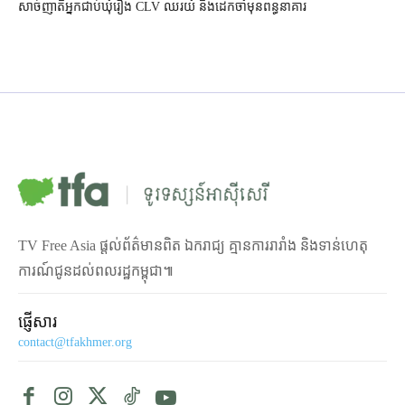
សាច់ញាតិអ្នកជាប់ឃុំរឿង CLV ឈរយំ និងដេកចាំមុនពន្ធនាគារ
TV Free Asia ផ្ដល់ព័ត៌មានពិត ឯករាជ្យ គ្មានការរារាំង និងទាន់ហេតុ
ការណ៍ជូនដល់ពលរដ្ឋកម្ពុជា៕
ផ្ញើសារ
contact@tfakhmer.org