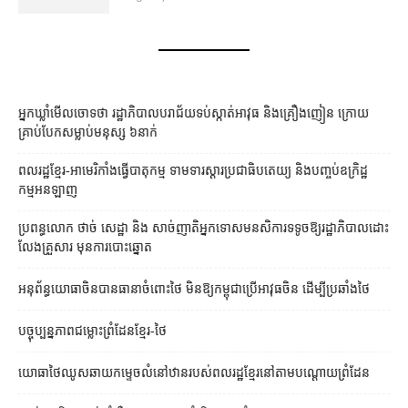
អ្នកឃ្លាំមើលចោទថា រដ្ឋាភិបាលបរាជ័យទប់ស្កាត់អាវុធ និងគ្រឿងញៀន ក្រោយ
គ្រាប់បែកសម្លាប់មនុស្ស ៦នាក់
ពលរដ្ឋខ្មែរ-អាមេរិកាំងធ្វើបាតុកម្ម ទាមទារស្ដារប្រជាធិបតេយ្យ និងបញ្ចប់ឧក្រិដ្ឋ
កម្មអនឡាញ
ប្រពន្ធ​លោក ថាច់ សេដ្ឋា និង សាច់ញាតិ​អ្នកទោស​មនសិការ​ទទូច​ឱ្យ​រដ្ឋាភិបាល​ដោះ
លែង​គ្រួសារ មុន​ការបោះឆ្នោត
អនុព័ន្ធយោធាចិនបានធានាចំពោះថៃ មិនឱ្យកម្ពុជាប្រើអាវុធចិន ដើម្បីប្រឆាំងថៃ
បច្ចុប្បន្នភាពជម្លោះព្រំដែនខ្មែរ-ថៃ
យោធាថៃឈូសឆាយកម្ទេចលំនៅឋានរបស់ពលរដ្ឋខ្មែរនៅតាមបណ្ដោយព្រំដែន