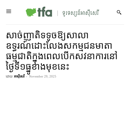
សាច់ញាតិទទូចឱ្យសាលា
ឧទ្ធរណ៍ដោះលែងសកម្មជនមាតា
ធម្មជាតិក្នុងពេលបើកសវនាការនៅ
ថ្ងៃទី១ធ្នូខាងមុខនេះ
ដោយ
អាស៊ីសេរី
-
November 29, 2025