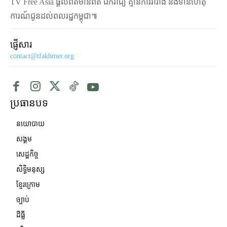
TV Free Asia ផ្ដល់ព័ត៌មានពិត ឯករាជ្យ គ្មានការរារាំង និងទាន់ហេតុ
ការណ៍ជូនដល់ពលរដ្ឋកម្ពុជា៕
ផ្ញើសារ
contact@tfakhmer.org
ប្រធានបទ
នយោបាយ
សង្គម
សេដ្ឋកិច្ច
សិទ្ធិមនុស្ស
ខ្មែរក្រោម
ច្បាប់
ដីធ្លី