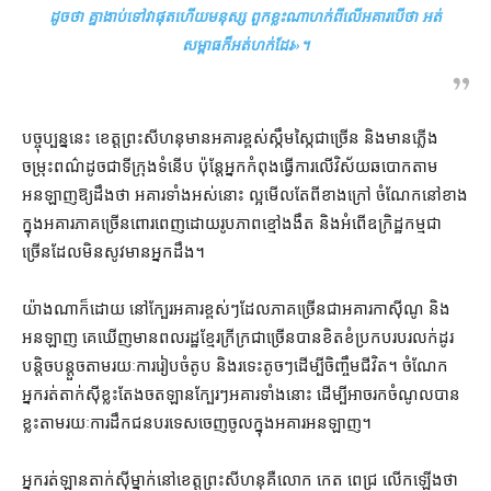
ដូច​ថា គ្នា​ងាប់​ទៅ​វា​ផុត​ហើយ​មនុស្ស ពួក​ខ្លះ​ណា​ហក់​ពី​លើ​អគារ​បើ​ថា អត់​
សម្ពាធ​ក៏​អត់​ហក់​ដែរ
»។
បច្ចុប្បន្ន​នេះ ខេត្ត​ព្រះសីហនុ​មាន​អគារ​ខ្ពស់​ស្កឹមស្កៃ​ជាច្រើន និង​មាន​ភ្លើង​
ចម្រុះ​ពណ៌​ដូចជា​ទីក្រុង​ទំនើប ប៉ុន្តែ​អ្នក​កំពុងធ្វើការ​លើ​វិស័យ​ឆបោក​តាម​
អនឡាញ​ឱ្យ​ដឹង​ថា អគារ​ទាំងអស់​នោះ ល្អមើល​តែ​ពី​ខាងក្រៅ ចំណែក​នៅ​ខាង
ក្នុង​អគារ​ភាគច្រើន​ពោរពេញ​ដោយ​រូបភាព​ខ្មៅ​ងងឹត និង​អំពើ​ឧក្រិដ្ឋកម្ម​ជា
ច្រើន​ដែល​មិន​សូវ​មាន​អ្នក​ដឹង។
យ៉ាងណាក៏ដោយ នៅ​ក្បែរ​អគារ​ខ្ពស់ៗ​ដែល​ភាគច្រើន​ជា​អគារ​កាស៊ីណូ និង​
អនឡាញ គេ​ឃើញ​មាន​ពលរដ្ឋ​ខ្មែរ​ក្រីក្រ​ជាច្រើន​បាន​ខិតខំ​ប្រកប​របរ​លក់ដូរ​
បន្តិច​បន្តួច​តាមរយៈ​ការរៀបចំ​តូប និង​រទេះ​តូចៗ​ដើម្បី​ចិញ្ចឹមជីវិត​។ ចំណែក
អ្នក​រត់​តាក់ស៊ី​ខ្លះ​តែង​ចត​ឡាន​ក្បែរៗ​អគារ​ទាំងនោះ ដើម្បី​អាច​រក​ចំណូល​បាន​
ខ្លះ​តាមរយៈ​ការ​ដឹក​ជនបរទេស​ចេញចូល​ក្នុង​អគារ​អនឡាញ។
អ្នក​រត់​ឡាន​តាក់ស៊ី​ម្នាក់​នៅ​ខេត្ត​ព្រះសីហនុ​គឺ​លោក កេត ពេជ្រ លើកឡើង​ថា