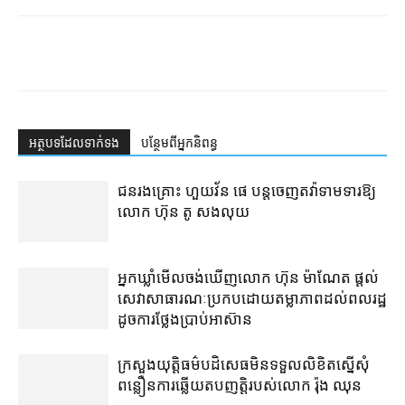
អត្ថបទ​ដែល​ទាក់ទង
បន្ថែម​ពី​អ្នកនិពន្ធ
ជនរងគ្រោះ ហួយវ័ន ផេ បន្ត​ចេញ​តវ៉ា​ទាមទារ​ឱ្យ​
លោក ហ៊ុន តូ សង​លុយ
អ្នកឃ្លាំមើល​ចង់​ឃើញ​លោក ហ៊ុន ម៉ាណែត ផ្ដល់​
សេវា​សាធារណៈ​ប្រកបដោយ​តម្លាភាព​ដល់​ពលរដ្ឋ​
ដូច​ការ​ថ្លែង​ប្រាប់​អាស៊ាន
ក្រសួងយុត្តិធម៌​បដិសេធ​មិន​ទទួល​លិខិត​ស្នើសុំ​
ពន្លឿន​ការ​ឆ្លើយតប​ញត្តិ​របស់​លោក រ៉ុង ឈុន