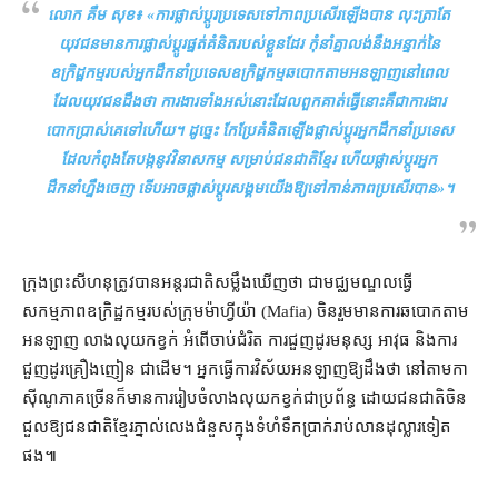
លោក គឹម សុខ៖ «
ការផ្លាស់ប្ដូរ​ប្រទេស​ទៅ​ភាព​ប្រសើរ​ឡើង​បាន លុះត្រាតែ​
យុវជន​មានការ​ផ្លាស់ប្ដូរ​ផ្នត់គំនិត​របស់​ខ្លួន​ដែរ កុំ​នាំគ្នា​លង់​នឹង​អន្ទាក់​នៃ​
ឧក្រិដ្ឋកម្ម​របស់​អ្នកដឹកនាំ​ប្រទេស​ឧក្រិដ្ឋកម្ម​ឆបោក​តាម​អន​ឡាញ​នៅ​ពេល​
ដែល​យុវជន​ដឹង​ថា ការងារ​ទាំងអស់​នោះ​ដែល​ពួកគាត់​ធ្វើ​នោះ​គឺជា​ការងារ​
បោកប្រាស់​គេ​ទៅ​ហើយ​។ ដូច្នេះ កែប្រែ​គំនិត​ឡើង​ផ្លាស់ប្ដូរ​អ្នកដឹកនាំ​ប្រទេស​
ដែល​កំពុងតែ​បង្ក​នូវ​វិនាសកម្ម សម្រាប់​ជនជាតិ​ខ្មែរ ហើយ​ផ្លាស់ប្ដូរ​អ្នក
ដឹកនាំ​ហ្នឹង​ចេញ ទើប​អាច​ផ្លាស់ប្ដូរ​សង្គម​យើង​ឱ្យទៅ​កាន់​ភាព​ប្រសើរ​បាន
»។
ក្រុងព្រះសីហនុ​ត្រូវ​បាន​អន្តរជាតិ​សម្លឹង​ឃើញថា ជា​មជ្ឈមណ្ឌល​ធ្វើ​
សកម្មភាព​ឧក្រិដ្ឋកម្ម​របស់​ក្រុម​ម៉ាហ្វីយ៉ា (Mafia) ចិន​រួម​មានការ​ឆបោក​តាម​
អនឡាញ លាងលុយកខ្វក់ អំពើ​ចាប់ជំរិត ការ​ជួញដូរ​មនុស្ស អាវុធ និង​ការ​
ជួញដូរ​គ្រឿងញៀន ជាដើម​។ អ្នកធ្វើការ​វិស័យ​អនឡាញ​ឱ្យ​ដឹង​ថា នៅ​តាម​កា
ស៊ីណូ​ភាគច្រើន​ក៏​មាន​ការរៀបចំ​លាងលុយកខ្វក់​ជា​ប្រព័ន្ធ ដោយ​ជនជាតិ​ចិន​
ជួល​ឱ្យ​ជនជាតិ​ខ្មែរ​ភ្នាល់​លេង​ជំនួស​ក្នុង​ទំហំ​ទឹកប្រាក់​រាប់​លាន​ដុល្លារ​ទៀត​
ផង៕