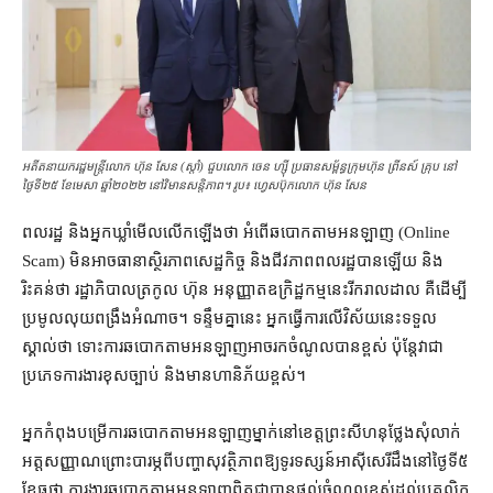
អតីតនាយករដ្ឋមន្ដ្រីលោក ហ៊ុន សែន (ស្ដាំ) ជួបលោក ចេន ហ្ស៊ី ប្រធានសម្ព័ន្ធក្រុមហ៊ុន ព្រីនស៍ គ្រុប នៅ
ថ្ងៃទី២៥ ខែមេសា ឆ្នាំ២០២២ នៅវិមានសន្ដិភាព។ រូប៖ ហ្វេសប៊ុកលោក ហ៊ុន សែន
ពលរដ្ឋ និង​អ្នកឃ្លាំមើល​លើកឡើង​ថា អំពើ​ឆបោក​តាម​អនឡាញ (Online
Scam) មិនអាច​ធានា​ស្ថិរភាព​សេដ្ឋកិច្ច និង​ជីវភាព​ពលរដ្ឋ​បាន​ឡើយ និង​
រិះគន់​ថា រដ្ឋាភិបាល​ត្រកូល ហ៊ុន អនុញ្ញាត​ឧក្រិដ្ឋកម្ម​នេះ​រីក​រាលដាល គឺ​ដើម្បី​
ប្រមូល​លុយ​ពង្រឹង​អំណាច។ ទន្ទឹម​គ្នា​នេះ អ្នកធ្វើការ​លើ​វិស័យ​នេះ​ទទួល
ស្គាល់​ថា ទោះ​ការ​ឆបោក​តាម​អនឡាញ​អាច​រក​ចំណូល​បាន​ខ្ពស់ ប៉ុន្តែ​វា​ជា​
ប្រភេទ​ការងារ​ខុសច្បាប់ និង​មាន​ហានិភ័យ​ខ្ពស់។
អ្នក​កំពុង​បម្រើការ​ឆបោក​តាម​អនឡាញ​ម្នាក់​នៅ​ខេត្ត​ព្រះសីហនុ​ថ្លែង​សុំ​លាក់​
អត្តសញ្ញាណ​ព្រោះ​បារម្ភ​ពី​បញ្ហា​សុវត្ថិភាព​ឱ្យ​ទូរទស្សន៍​អាស៊ីសេរី​ដឹង​នៅ​ថ្ងៃទី​៥
ខែធ្នូ​ថា ការងារ​ឆបោក​តាម​អនឡាញ​ពិតជា​បាន​ផ្ដល់​ចំណូល​ខ្ពស់​ដល់​បុគ្គលិក​