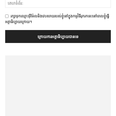
រក្សាទុកឈ្មោះអ៊ីម៉ែលនិងវេបសាយរបស់ខ្ញុំនៅក្នុងកម្មវិធីរុករកនេះនៅពេលខ្ញុំធ្វើ
អត្ថាធិប្បាយក្រោយ។