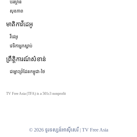
បរិស្ថាន
សុខភាព
មាតិកាវីដេអូ
វីដេអូ
វេទិកាអ្នកស្ដាប់
ព្រឹត្តិការណ៍សំខាន់
ជម្លោះព្រំដែនកម្ពុជា-ថៃ
TV Free Asia (TFA) is a 501c3 nonprofit
© 2026 ទូរទស្សន៍អាស៊ីសេរី | TV Free Asia