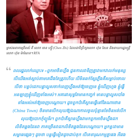
ម្ចាស់​ធនាគារ​ព្រីនស៍ គឺ លោក ចេន ហ្ស៊ី (Chen Zhi) ដែលជាទីប្រឹក្សា​លោក ហ៊ុន សែន និង​នាយករដ្ឋមន្ត្រី
លោក ហ៊ុន ម៉ាណែត។ RFA
ពលរដ្ឋ​លាក់​ឈ្មោះ៖ «
ពួក​អាចិន​ហ្នឹង ជួនកាល​វា​ទិញ​គ្នា​វា​មក​វា​លក់​មនុស្ស
បើ​យើង​អត់​ស្ដាប់​តាម​គេ​ដឹង​តែ​ត្រូវ​ហើយ បើ​មិន​ឆក់​ខ្សែភ្លើង​គឺ​សម្លាប់ចោល
បើ​ថា បន្ទប់ដេក​បន្លា​លួស​ចាក់​ពេញ​ហ្នឹង​អត់ឱ្យ​ចេញ​ទេ ខ្ញុំ​ឃើញ​ហ្មង ខ្ញុំ​ធ្វើ​
អនឡាញ​ខ្ញុំ​ឃើញ​ទាំងអស់។ អគារ​វា​សុទ្ធ​តែ​មាន​កញ្ចក់ មាន​បន្លា​លួស​បាំង​
ទាំងអស់​អត់​ឱ្យ​ចេញ​បណ្ដោយ។ ដូច​ពួក​ប៉ាគីស្ថាន​ធ្វើ​នៅ​ឆៃណាថោន
(China Town) ចិន​មាន​បើក​លុយ​ឱ្យ​ឯណា​កាល​ចូល​ប៉ុន្មាន​ខែ​ចិន​អត់​បើក​
លុយ​ឱ្យ​បោក​កុំព្យូទ័រ។ ពួក​ប៉ាគីស្ថាន​ហ្នឹង​វា​មក​ពួក​អាចិន​ហ្នឹង​ដក​
លិខិតឆ្លងដែន​វា ភាគច្រើន​វា​ដក​លិខិតឆ្លងដែន​បណ្ដោយ។ អ្នកខ្លះ​វា​មាន​
សម្ពាធ​ផ្សេងៗ ដូច​ថា បន្ត​ធ្វើ​ទៀត​ដូច​ជាប់គុក បើ​គេ​ទារុណកម្ម​គ្នា​ផង អី​ផង