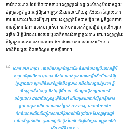
ការ​រីក​រាលដាល​នៃ​អំពើ​ឆបោក​តាម​អនឡាញ​នៅ​ខេត្ត​ព្រះសីហនុ​មិនបាន​ជួយ​
ជំរុញ​សេដ្ឋកិច្ច​ពលរដ្ឋ​ឱ្យ​បាន​ល្អ​ប្រសើរ​នោះ​ទេ ហើយ​អ្នក​ដែល​រក​ចំណូល​បាន​
តាម​រយៈ​ការលក់ដូរ​នៅ​ក្បែរៗ​អគារ​អនឡាញ​ក៏​មិនបាន​ធ្វើ​ឱ្យ​សេដ្ឋកិច្ច​ពួកគាត់​
មាន​ស្ថិរភាព​ដែរ។ លោក​បញ្ជាក់​ថា កន្លង​មក​លោក​ក៏​ធ្លាប់​ធ្វើជា​អ្នក​បើកឡាន​
ឱ្យ​ចិន​ដើម្បី​ដឹក​ជនបរទេស​ចម្រុះ​ជាតិ​សាសន៍​ចេញចូល​ខាង​អគារ​អនឡាញ​ដែរ
ប៉ុន្តែ​ក្រោយ​មក​លោក​បាន​បោះបង់​ការងារ​នេះ​ចោល​ដោយសារ​តែ​មាន​
ហានិភ័យ​ខ្ពស់ និង​រក​ចំណូល​គ្មាន​ស្ថិរភាព។
លោក កេត ពេជ្រ៖ «
តាមពិត​សម្រាប់​ខ្មែរ​យើង ចិន​អត់​មាន​ឱ្យ​ប៉ះពាល់​ធ្វើ​អី​
សម្រាប់​ខ្មែរ​យើង​ទេ មុខរបរ​យើង​ដែល​លក់ដូរ​តាម​រទេះ​ហ្នឹង​គឺ​យើង​លក់​ឱ្យ​
ខ្មែរ​គ្នាឯង​ទេ ព្រោះ​អី​ចិន​គេ​ទិញ​តែ​ចិន​គ្នា​វា​ទេ វា​មិនដែល​ជួយ​ខ្មែរ​ទេ។ ខ្ញុំ​
បើកឡាន​ដឹក​តែ​បុគ្គលិក​ខ្មែរ​អ៊ីចឹង​ទៅ ហើយ​អ្នកធ្វើការ​ខ្លះ​ជនជាតិ​
បង់ក្លាដេស ជនជាតិ​ឥណ្ឌា​ខ្លះ​អ៊ីចឹង​ទៅ ហើយ​មុខរបរ​តាក់ស៊ី​ពួក​ខ្ញុំ​វា​មាន​
ប្រឈមមុខ ហើយ​កាលណា​តម្លៃ​កក់ (Boxing) ទាប​វា​ប៉ះពាល់​។
កំពង់សោម​យើង​បើ​ភ្ញៀវ​ទេសចរ​អឺរ៉ុប​មានតែ​ខែប្រាំង​ទេ ខែវស្សា​ចូលឆ្នាំ​
ហើយ​គឺ​ស្ងាត់​ហើយ ជួនណា​ខ្ញុំ​ដើរ​ធ្វើ​សំណង់ ដើម្បី​ដោះស្រាយ​គ្រួសារ​ដែរ​
ហ្នឹង​រក​អី​មិន​បាន
»។