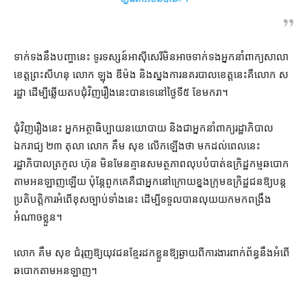
ទាក់ទង​នឹង​បញ្ហា​នេះ ទូរទស្សន៍​អាស៊ីសេរី​មិនអាច​ទាក់ទង​អ្នកនាំពាក្យ​សាលា
ខេត្ត​ព្រះសីហនុ លោក ឡុង ឌីម៉ង និង​ស្នងការ​នគរបាល​ខេត្ត​នេះ​គឺ​លោក ស
រដ្ឋា ដើម្បី​ឆ្លើយតប​ជុំវិញ​រឿង​នេះ​បានទេ​នៅ​ថ្ងៃទី​៥ ខែ​មករា។
ជុំវិញ​រឿង​នេះ អ្នក​អត្ថាធិប្បាយ​នយោបាយ និង​ជា​អ្នកនាំពាក្យ​រដ្ឋាភិបាល​
ឯករាជ្យ ២៣ តុលា លោក គឹម សុខ លើកឡើង​ថា មកដល់ពេលនេះ
រដ្ឋាភិបាល​ត្រកូល ហ៊ុន មិនមែន​គ្មាន​សមត្ថភាព​លុបបំបាត់​ឧក្រិដ្ឋកម្ម​ឆបោក​
តាម​អនឡាញ​ឡើយ ប៉ុន្តែ​ពួកគេ​គឺជា​អ្នក​នៅ​ក្រោយ​ខ្នង​ក្រុម​ឧក្រិដ្ឋជន​ឱ្យ​បន្ត​
ប្រតិបត្តិការ​អំពើ​ខុសច្បាប់​ទាំងនេះ ដើម្បី​ទទួល​បាន​លុយ​យក​មក​ពង្រឹង​
អំណាច​ខ្លួន។
លោក គឹម សុខ ជំរុញ​ឱ្យ​យុវជន​ខ្មែរ​ដកខ្លួន​ឱ្យ​ឆ្ងាយ​ពី​ការងារ​ពាក់ព័ន្ធ​នឹង​អំពើ​
ឆបោក​តាម​អនឡាញ។