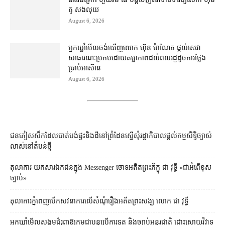
តូ សង​លុយ
August 6, 2026
អ្នកឃ្លាំមើល​ចង់​ឃើញ​លោក ហ៊ុន ម៉ាណែត ផ្ដល់​សេវា​
សាធារណៈ​ប្រកបដោយ​តម្លាភាព​ដល់​ពលរដ្ឋ​ដូច​ការ​ថ្លែង​
ប្រាប់​អាស៊ាន
August 6, 2026
ជនភៀសសឹក​ដែល​បាត់បង់​ផ្ទះ​និង​ដី​នៅ​ព្រំដែន​ស្នើសុំ​រដ្ឋាភិបាល​ផ្តល់​កម្មសិទ្ធិ​ច្បាស់
លាស់​នៅ​តំបន់​ថ្មី
តុលាការ​​ យកសារឯកជនក្នុង Messenger ចោទអតីតព្រះភិក្ខុ ជា វុទ្ធី «ជាអំពើខុស
ច្បាប់»
តុលាការ​ភ្នំពេញ​​បើកសវនាការ​លើ​សំណុំរឿង​​អតីត​ព្រះសង្ឃ លោក ជា វុទ្ធី
អ្នកឃ្លាំមើល​សង្គម​ជំរុញ​ឱ្យ​កម្ពុជា​បន្ត​ប្រើ​ការទូត និង​ច្បាប់​អន្តរជាតិ ដោះស្រាយ​វិវាទ​