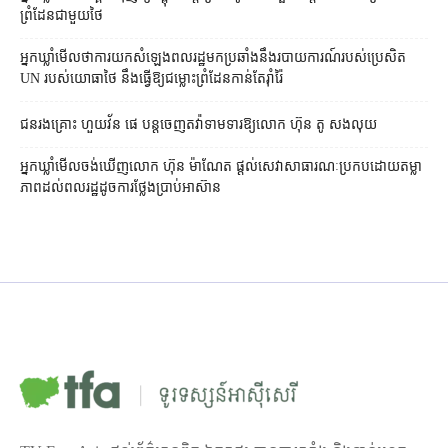
ព្រំដែន​ជាមួយ​ថៃ
អ្នកឃ្លាំមើល​ថា​ការ​យក​សំឡេង​ពលរដ្ឋ​មក​ប្រឆាំង​នឹង​របាយការណ៍​របស់​ប្រេសិត
UN របស់​យោធា​ថៃ នឹង​ធ្វើ​ឱ្យ​ជម្លោះព្រំដែន​កាន់តែ​រ៉ាំរ៉ៃ
ជនរងគ្រោះ ហួយវ័ន ផេ បន្ត​ចេញ​តវ៉ា​ទាមទារ​ឱ្យ​លោក ហ៊ុន តូ សង​លុយ
អ្នកឃ្លាំមើល​ចង់​ឃើញ​លោក ហ៊ុន ម៉ាណែត ផ្ដល់​សេវា​សាធារណៈ​ប្រកបដោយ​តម្លា
ភាព​ដល់​ពលរដ្ឋ​ដូច​ការ​ថ្លែង​ប្រាប់​អាស៊ាន