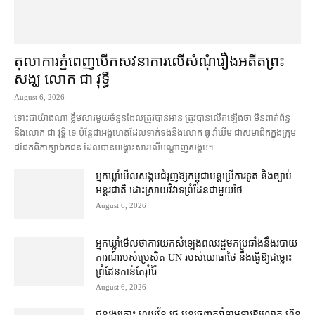
តុលាការ​ភ្នំពេញ​​បើកសវនាការ​លើ​សំណុំរឿង​​អតីត​ព្រះ
សង្ឃ លោក ជា វុទ្ធី
August 6, 2026
ទោះជា​យ៉ាងណា ខ្លឹមសារ​មួយចំនួន​ដែល​ត្រូវ​បាន​អាន ត្រូវ​បាន​លើកឡើង​ថា មិន​ពាក់ព័ន្ធ​
នឹង​លោក ជា វុទ្ធី ទេ ប៉ុន្តែ​ជា​អង្គ​ហេតុ​ដែល​ទាក់ទង​នឹង​លោក ធូ វ៉ាឃីម ជា​សមាជិក​ក្នុង​ក្រុម​
ជជែក​ពិភាក្សា​ឯកជន ដែល​បាន​បង្ហោះ​សា​រលើ​បណ្ដាញ​សង្គម។
អ្នកឃ្លាំមើល​សង្គម​ជំរុញ​ឱ្យ​កម្ពុជា​បន្ត​ប្រើ​ការទូត និង​ច្បាប់​
អន្តរជាតិ ដោះស្រាយ​វិវាទ​ព្រំដែន​ជាមួយ​ថៃ
August 6, 2026
អ្នកឃ្លាំមើល​ថា​ការ​យក​សំឡេង​ពលរដ្ឋ​មក​ប្រឆាំង​នឹង​របាយ
ការណ៍​របស់​ប្រេសិត UN របស់​យោធា​ថៃ នឹង​ធ្វើ​ឱ្យ​ជម្លោះ
ព្រំដែន​កាន់តែ​រ៉ាំរ៉ៃ
August 6, 2026
ជនរងគ្រោះ ហួយវ័ន ផេ បន្ត​ចេញ​តវ៉ា​ទាមទារ​ឱ្យ​លោក ហ៊ុន