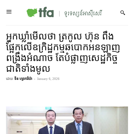
អ្នកឃ្លាំមើល​ថា ត្រកូល ហ៊ុន ពឹង​
ផ្អែកលើ​ឧក្រិដ្ឋកម្ម​ឆបោក​អនឡាញ​​
ពង្រឹង​អំណាច តែ​បំផ្លាញ​សេដ្ឋកិច្ច
ជាតិ​ទាំងមូល
ដោយ
ទីន ហ្សាការីយ៉ា
-
January 6, 2026