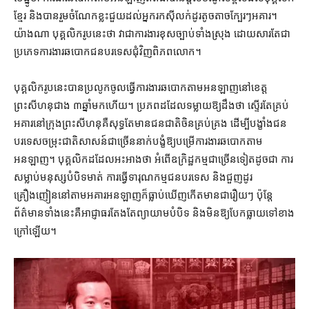
ខ្មែរ និង​បាន​រួម​ចំណែក​ខ្លះ​ជួយ​ដល់​អ្នក​រកស៊ី​លក់ដូរ​តូចតាច​ក្បែរៗ​អគារ​។
យ៉ាងណា បុគ្គលិក​រូប​នេះ​ថា វា​ជា​ការងារ​ខុសច្បាប់​ទាំងស្រុង ដោយសារតែ​ជា​
ប្រភេទ​ការងារ​ឆបោក​ជនបរទេស​ជុំវិញ​ពិភពលោក។
បុគ្គលិក​រូប​នេះ​បាន​ប្រលូក​ចូល​ធ្វើ​ការងារ​ឆបោក​តាម​អនឡាញ​នៅ​ខេត្ត​
ព្រះសីហនុ​ជាង ៣​ឆ្នាំ​មក​ហើយ​។ ប្រភព​ដដែល​ទម្លាយ​ឱ្យ​ដឹង​ថា ស្ទើរតែ​គ្រប់​
អគារ​នៅ​ក្រុងព្រះសីហនុ​គឺ​សុទ្ធ​តែ​មាន​ជនជាតិ​ចិន​គ្រប់គ្រង ដើម្បី​បង្ខាំង​ជន
បរទេស​ចម្រុះ​ជាតិ​សាសន៍​ជាច្រើន​នាក់​បង្ខំ​ឱ្យ​បម្រើ​ការងារ​ឆបោក​តាម​
អនឡាញ។ បុគ្គលិក​ដដែល​អះអាង​ថា អំពើ​ឧក្រិដ្ឋកម្ម​ជាច្រើន​ទៀត​ដូចជា ការ​
សម្លាប់​មនុស្ស​បំបិទមាត់ ការ​ធ្វើ​ទារុណកម្ម​ជនបរទេស និង​ជួញដូរ​
គ្រឿងញៀន​នៅ​តាម​អគារ​អនឡាញ​ក៏​ធ្លាប់​ឃើញ​កើតមាន​ជារឿយៗ ប៉ុន្តែ​
ព័ត៌មាន​ទាំងនេះ​គឺ​អាជ្ញាធរ​តែងតែ​ព្យាយាម​បំបិទ និង​មិន​ឱ្យ​បែកធ្លាយ​ទៅ​ខាង​
ក្រៅ​ឡើយ។