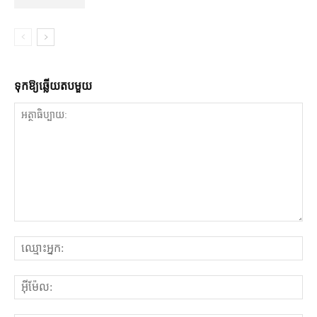
ទុក​ឱ្យ​ឆ្លើយ​តប​មួយ