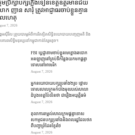
រុមប្រឹក្សា​បក្ស​ភ្លើងទៀន​ខេត្ត​ឧត្ដរមានជ័យ
ក ញាន សារុំ ត្រូវ​អាជ្ញាធរ​ចាប់ខ្លួន​គ្មាន​
ូលហេតុ
gust 7, 2026
គម​ស៊ីវិល ព្រួយបារម្ភ​អំពី​ការ​រឹតត្បិត​សិទ្ធិ​នយោបាយ​បញ្ចេញមតិ និង​
គោរព​សិទ្ធិមនុស្ស​នៅ​កម្ពុជា​កាន់តែ​រួម​តូច។
FBI ប្ដេជ្ញា​តាម​ចាប់ខ្លួន​មេខ្លោង​ឆបោក​
អនឡាញ​នៅ​គ្រប់​ទីកន្លែង​យក​មក​ផ្ដន្ទា
ទោស​នៅ​អាមេរិក
August 7, 2026
អ្នកនយោបាយ​បក្ស​ប្រឆាំង​២​រូប ថ្កោល
ទោស​សាលក្រម​កំបាំងមុខ​របស់​សាលា
ដំបូង​ខេត្ត​ប៉ៃលិន​ថា ជា​រឿង​អយុត្តិធម៌
August 7, 2026
តុលាការ​តម្កល់​សាលក្រម​ផ្ដន្ទាទោស​
សកម្មជន​បក្ស​ប្រឆាំង​និង​ពលរដ្ឋ​ដែល​ថត​
ពី​បញ្ហា​ព្រំដែន​ខ្មែរ​ថៃ
August 7, 2026