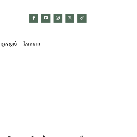
ាអ្នកស្ដាប់
វិភាគទាន