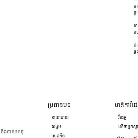
អនុ
ប្រ
លោ
លោក
ជន
ផ្ត
ប្រធានបទ
មាតិកាវីដេ
នយោបាយ
វីដេអូ
សង្គម
វេទិកាអ្នកស្ដ
ង និងទាន់ហេតុ
សេដ្ឋកិច្ច