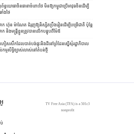
ព័ន្ធយោធា​ចិន​ធានា​ចំពោះ​ថៃ មិន​ឱ្យ​កម្ពុជា​ប្រើ​អាវុធ​ចិន​ដើម្បី​
ឆាំង​ថៃ ​
ក ហ៊ុន ម៉ាណែត ជំរុញ​ឱ្យ​និស្សិត​ប្រឹងរៀន​ដើម្បី​បម្រើ​ជាតិ ប៉ុន្តែ​
 និង​មន្ត្រី​​ខ្លួន​ត្រូវ​បាន​លើក​បន្តុប​ពី​ម៉ែឪ
ភៀសសឹក​ដែល​បាត់បង់​ផ្ទះ​និង​ដី​នៅ​ព្រំដែន​ស្នើសុំ​រដ្ឋាភិបាល​
ល់​កម្មសិទ្ធិ​ច្បាស់លាស់​នៅ​តំបន់​ថ្មី
អូ
TV Free Asia (TFA) is a 501c3
nonprofit
ាប់