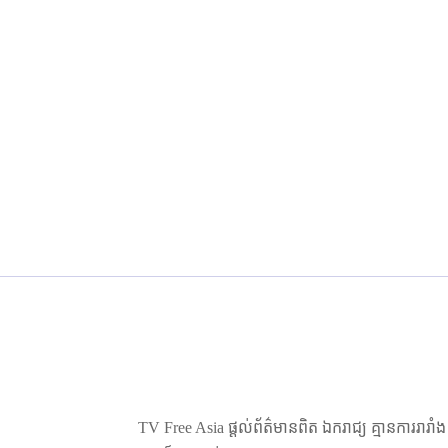
TV Free Asia ផ្ដល់ព័ត៌មានពិត ឯករាជ្យ គ្មានការរារាំ