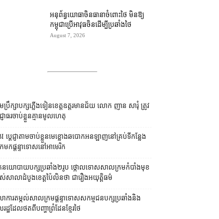
អនុព័ន្ធយោធា​ចិន​ធានា​ចំពោះ​ថៃ មិន​ឱ្យ​
កម្ពុជា​ប្រើ​អាវុធ​ចិន​ដើម្បី​ប្រឆាំង​ថៃ ​
August 7, 2026
រុមប្រឹក្សា​បក្ស​ភ្លើងទៀន​ខេត្ត​ឧត្ដរមានជ័យ លោក ញាន សារុំ ត្រូវ​
្ញាធរ​ចាប់ខ្លួន​គ្មាន​មូលហេតុ
I ប្ដេជ្ញា​តាម​ចាប់ខ្លួន​មេខ្លោង​ឆបោក​អនឡាញ​នៅ​គ្រប់​ទីកន្លែង​
​មក​ផ្ដន្ទាទោស​នៅ​អាមេរិក
នកនយោបាយ​បក្ស​ប្រឆាំង​២​រូប ថ្កោលទោស​សាលក្រម​កំបាំងមុខ​
ស់​សាលាដំបូង​ខេត្ត​ប៉ៃលិន​ថា ជា​រឿង​អយុត្តិធម៌
លាការ​តម្កល់​សាលក្រម​ផ្ដន្ទាទោស​សកម្មជន​បក្ស​ប្រឆាំង​និង​
ដ្ឋ​ដែល​ថត​ពី​បញ្ហា​ព្រំដែន​ខ្មែរ​ថៃ