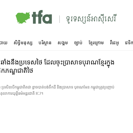
បាយ
សិទ្ធិមនុស្ស
បរិស្ថាន
សង្គម
ច្បាប់
ខ្មែរក្រោម
វីដេអូ
វេទិក
្រឆាំង​នឹង​ប្រទេស​ថៃ ដែល​ចុះ​ប្រាសាទ​បុរាណ​ខ្មែរ​ក្នុង​
តិកភណ្ឌ​ជាតិ​ថៃ
 ប្រសិនបើ​កម្ពុជា​ពិតជា ខ្លាច​បាត់បង់​ទឹកដី និង​ប្រាសាទ បុរាណ​មែន កម្ពុជា​ត្រូវ​ប្រញាប់​
់ តុលាការ​យុត្តិធម៌​អន្តរជាតិ ICJ។