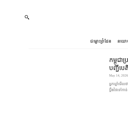
ជម្លោះព្រំដែន
នយោ
កម្ពុជា​ប
បញ្ជី​បេ
May 14, 2026
អ្នកឃ្លាំមើល​ថា
ប្ដឹង​ថៃ​ទៅកាន