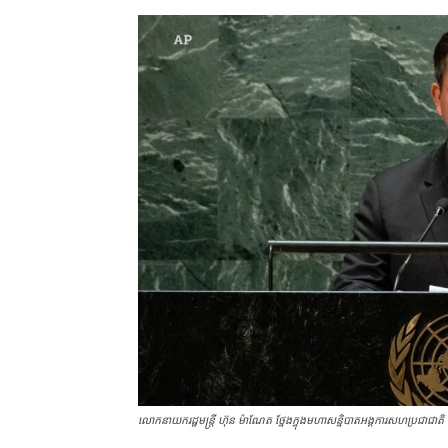
លោក​នាយករដ្ឋមន្ត្រី ហ៊ុន ម៉ាណែត​​ ថ្នែងក្នុងមហាសន្និបាត​អង្គការសហប្រជាជ