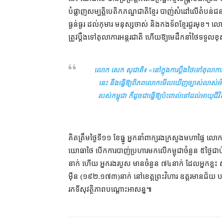
បំផ្លាញ​សម្បត្តិ​បេតិកភណ្ឌ​ជាតិខ្មែរ បាញ់​សំដៅលើ​តំបន់​ជន​
ធ្ងន់ធ្ងរ ដល់​កុមារ មនុស្ស​ចាស់ និង​កងទ័ព​ខ្មែរ​ជួរមុខ​។ ល
ត្រូវ​ប្ដឹង​ទៅ​តុលាការ​អន្តរជាតិ ហើយ​ឱ្យ​មេដឹកនាំ​ថៃ​ទទួលខុស
លោក សេក សុជាតិ៖ «
នៅក្នុង​ការ​ប្ដឹង​ថៃ​ទៅ​តុលាកា
នេះ នឹង​ធ្វើ​ឱ្យ​ពិភពលោក​មើលឃើញ​ច្បាស់លាស់​អ
របស់​កម្ពុជា ក៏ដូចជា​ធ្វើ​ឱ្យ​ប៉ះពាល់​ទៅដល់​អាយុជី
គិត​ត្រឹម​ថ្ងៃទី​១១ ខែធ្នូ អ្នកនាំពាក្យ​រង​ក្រសួង​មហាផ្
យោធា​ថៃ បើក​ការ​បាញ់ប្រហារ​មក​លើ​កម្ពុជា​ចំនួន ៥​ថ្ងៃ​ជាប
នាក់ ហើយ អ្នក​រងរបួស មាន​ចំនួន ៧៤​នាក់ ដែល​អ្នកខ្លះ ស្ថិ
ម៉ឺន (១៩២.១៧៣)​នាក់ នៅ​ខេត្តព្រះវិហារ ឧត្តរមានជ័
រក​ទី​សុវត្ថិភាព​បណ្ដោះអាសន្ន៕