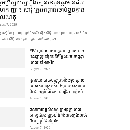
រុមប្រឹក្សា​បក្ស​ភ្លើងទៀន​ខេត្ត​ឧត្ដរមានជ័យ
ក ញាន សារុំ ត្រូវ​អាជ្ញាធរ​ចាប់ខ្លួន​គ្មាន​
ូលហេតុ
gust 7, 2026
គម​ស៊ីវិល ព្រួយបារម្ភ​អំពី​ការ​រឹតត្បិត​សិទ្ធិ​នយោបាយ​បញ្ចេញមតិ និង​
គោរព​សិទ្ធិមនុស្ស​នៅ​កម្ពុជា​កាន់តែ​រួម​តូច។
FBI ប្ដេជ្ញា​តាម​ចាប់ខ្លួន​មេខ្លោង​ឆបោក​
អនឡាញ​នៅ​គ្រប់​ទីកន្លែង​យក​មក​ផ្ដន្ទា
ទោស​នៅ​អាមេរិក
August 7, 2026
អ្នកនយោបាយ​បក្ស​ប្រឆាំង​២​រូប ថ្កោល
ទោស​សាលក្រម​កំបាំងមុខ​របស់​សាលា
ដំបូង​ខេត្ត​ប៉ៃលិន​ថា ជា​រឿង​អយុត្តិធម៌
August 7, 2026
តុលាការ​តម្កល់​សាលក្រម​ផ្ដន្ទាទោស​
សកម្មជន​បក្ស​ប្រឆាំង​និង​ពលរដ្ឋ​ដែល​ថត​
ពី​បញ្ហា​ព្រំដែន​ខ្មែរ​ថៃ
August 7, 2026