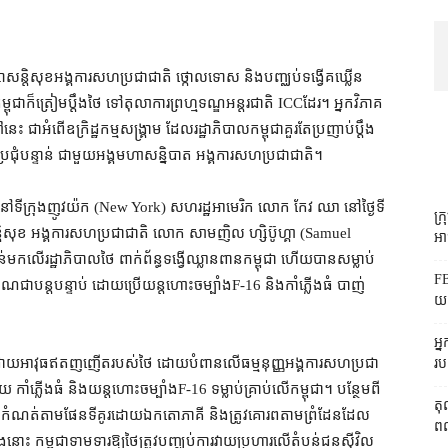
ឹក្សាសន្តិសុខ​អង្គការ​សហប្រជាជាតិ ថ្កោលទោស និង​បញ្ឈប់​ទង្វើ​គឃ្លើន​
ជា​ក៏​ត្រៀម​ប្ដឹង​ថៃ ទៅ​តុលាការ​ព្រហ្មទណ្ឌ​អន្តរជាតិ ICC​ដែរ​។ អ្នកវិភាគ​
ា​អំពើ​ឧក្រិដ្ឋកម្ម​សង្គ្រាម ដែល​រដ្ឋាភិបាល​កម្ពុជា​គួរតែ​ប្រញាប់​ប្ដឹង
ប្រជុំ​បន្ទាន់ ជាមួយ​អង្គ​មហាសន្និបាត អង្គការសហប្រជាជាតិ។
ាតិ នៅ​ទីក្រុង​ញូវយ៉ក (New York) សហរដ្ឋអាមេរិក លោក កែវ ឈា នៅ​ថ្ងៃទី​
ក្
្សាសន្តិសុខ អង្គការសហប្រជាជាតិ លោក សាមញិល ហ្សិប៊ូហ្គា (Samuel
អាជ
មក​លើ​រដ្ឋាភិបាល​ថៃ ពាក់ព័ន្ធ​ទង្វើ​ឈ្លានពាន​កម្ពុជា ហើយ​បាន​សម្លាប់​
FB
ុរាណ​ជា​បន្តបន្ទាប់ ដោយ​ប្រើ​យន្តហោះ​ចម្បាំង​F-16 និង​កាំភ្លើង​ធំ បាញ់​
យក
អ្
យ​អាវុធ​ឥត​ញញើត​របស់​ថៃ ដោយ​បំពាន​លើ​ធម្មនុញ្ញ​អង្គការ​សហប្រជា
រប
កាំភ្លើង​ធំ និង​យន្តហោះ​ចម្បាំង​F-16 ទម្លាប់​គ្រាប់​លើ​កម្ពុជា។ បន្ថែម​ពី​
តុ
ដែល​កំណត់​តាម​ផែនទី​គូរ​ដោយ​ឯកតោភាគី និង​ត្រូវ​គោរព​តាម​ព្រំដែន​ដែល​
ពលរ
ង​នោះ កម្ពុជា​ទាមទារ​ឱ្យ​ថៃ​ត្រូវ​បញ្ឈប់​ការវាយប្រហារ​លើ​តំបន់​ជន​ស៊ីវិល