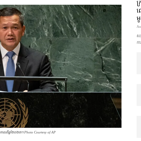
ក្
លោ
ម
Au
សង្
ការ
ាតិ កាលពីឆ្នាំ​២០២៣។ Photo Courtesy of AP