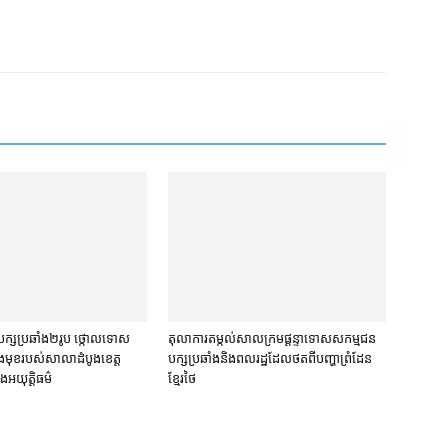
្ស​ប្រឆាំង​២​រូប ថ្កោលទោស​
តុលាការ​តម្កល់​សាលក្រម​ផ្ដន្ទាទោស​សកម្មជន​
មុខ​របស់​សាលាដំបូង​ខេត្ត​
បក្ស​ប្រឆាំង​និង​ពលរដ្ឋ​ដែល​ថត​ពី​បញ្ហា​ព្រំដែន​
ង​អយុត្តិធម៌
ខ្មែរ​ថៃ