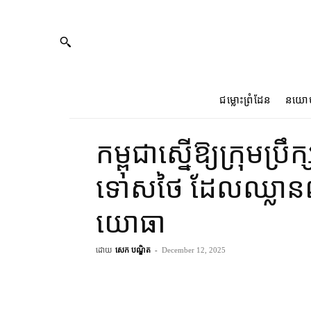
ជម្លោះព្រំដែន
នយោ
កម្ពុជា​ស្នើ​ឱ្យ​ក្រុមប
ទោស​ថៃ ដែល​ឈ្លានពាន​
យោធា
ដោយ
សេក បណ្ឌិត
-
December 12, 2025