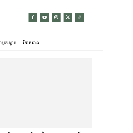
ាអ្នកស្ដាប់
វិភាគទាន