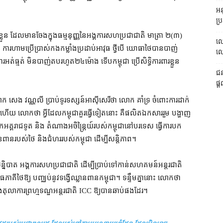
អនុ
ប្រ
បស់​ខ្លួន ដែល​មាន​ចែង​ក្នុង​ធម្មនុញ្ញ​នៃ​អង្គការ​សហប្រជាជាតិ មាត្រា ២(៣)
លោ
ីពី ការ​ហាម​ប្រើប្រាស់​កងកម្លាំងប្រដាប់អាវុធ ថ្វីបើ យោធា​ថៃ​បាន​បាញ់
លោក
ការ​អត់ធ្មត់ មិន​បាញ់​តប​រហូត​២៤​ម៉ោង ទើប​កម្ពុជា ប្រើ​សិទ្ធិ​ការពារ​ខ្លួន
ជន
ផ្ត
 សេង វណ្ណលី ប្រាប់​ទូរទស្សន៍​អាស៊ីសេរី​ថា លោក គាំទ្រ ចំពោះ​ការ​ដាក់
ើយ លោក​ថា អ្វី​ដែល​កម្ពុជា​គួរ​ធ្វើ​ទៀត​នោះ គឺ​ផលិត​ឯកសារ​រួម បង្ហាញ​
្យ​ឯកអគ្គរាជទូត និង តំណាង​អចិន្ត្រៃយ៍​របស់​កម្ពុជា​នៅ​បរទេស ធ្វើការ​បក
ពាន​របស់​ថៃ និង​ជំហរ​របស់​កម្ពុជា ដើម្បី​សន្តិភាព។
ាសន្និបាត អង្គការ​សហប្រជាជាតិ ដើម្បី​ប្រាប់​ទៅកាន់​សហគមន៍​អន្តរជាតិ
ាធ​ភាគី​ថៃ​ឱ្យ បញ្ឈប់​នូវ​ទង្វើ​ឈ្លានពាន​កម្ពុជា។ ទន្ទឹមគ្នា​នោះ លោក​ថា
តិ និង​តុលាការ​ព្រហ្មទណ្ឌ​អន្តរជាតិ ICC ឱ្យ​បាន​ឆាប់​ផង​ដែរ។