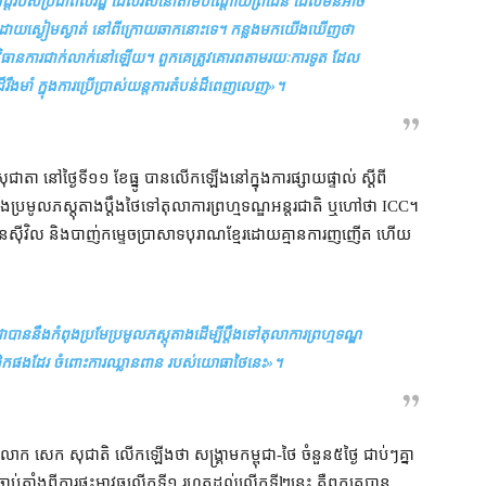
ា​វដ្ដ​របស់​ប្រជាពលរដ្ឋ ដែល​រស់​នៅ​តាម​បណ្ដោយ​ព្រំដែន ដែល​មិនអាច​
ោយ​ស្ងៀមស្ងាត់ នៅ​ពីក្រោយ​ឆាក​នោះ​ទេ​។ កន្លង​មក​យើង​ឃើញថា
ាន​វិធានការ​ជាក់លាក់​នៅឡើយ​។ ពួកគេ​ត្រូវ​គោរព​តាមរយៈ​ការទូត ដែល​
៏​រឹងមាំ ក្នុង​ការ​ប្រើប្រាស់​យន្តការ​តំបន់​ដ៏​ពេញលេញ
»។
សុជាតា នៅ​ថ្ងៃទី​១១ ខែធ្នូ បាន​លើកឡើង​នៅ​ក្នុង​ការផ្សាយ​ផ្ទាល់ ស្ដីពី​
​កំពុង​ប្រមូល​ភស្តុតាង​ប្ដឹង​ថៃ​ទៅ​តុលាការ​ព្រហ្មទណ្ឌ​អន្តរជាតិ ឬ​ហៅថា ICC​។
លាប់​ជន​ស៊ីវិល និង​បាញ់​កម្ទេច​ប្រាសាទ​បុរាណ​ខ្មែរ​ដោយ​គ្មាន​ការ​ញញើត ហើយ​
។
ា​បាន​នឹង​កំពុង​ប្រមែប្រមូល​ភស្តុតាង​ដើម្បី​ប្ដឹង​ទៅ​តុលាការ​ព្រហ្មទណ្ឌ​
ិក​ផង​ដែរ ចំពោះ​ការឈ្លានពាន របស់​យោធា​ថៃ​នេះ
»។
ាវ លោក សេក សុជាតិ លើកឡើង​ថា សង្គ្រាម​កម្ពុជា​-​ថៃ ចំនួន​៥​ថ្ងៃ ជាប់ៗ​គ្នា​
ន ចាប់តាំងពី​ការ​ផ្ទុះអាវុធ​លើក​ទី​១ រហូតដល់​លើក​ទី​២​នេះ គឺ​ពួកគេ​បាន​