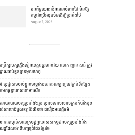
អនុព័ន្ធយោធា​ចិន​ធានា​ចំពោះ​ថៃ មិន​ឱ្យ​
កម្ពុជា​ប្រើ​អាវុធ​ចិន​ដើម្បី​ប្រឆាំង​ថៃ ​
August 7, 2026
រុមប្រឹក្សា​បក្ស​ភ្លើងទៀន​ខេត្ត​ឧត្ដរមានជ័យ លោក ញាន សារុំ ត្រូវ​
្ញាធរ​ចាប់ខ្លួន​គ្មាន​មូលហេតុ
I ប្ដេជ្ញា​តាម​ចាប់ខ្លួន​មេខ្លោង​ឆបោក​អនឡាញ​នៅ​គ្រប់​ទីកន្លែង​
​មក​ផ្ដន្ទាទោស​នៅ​អាមេរិក
នកនយោបាយ​បក្ស​ប្រឆាំង​២​រូប ថ្កោលទោស​សាលក្រម​កំបាំងមុខ​
ស់​សាលាដំបូង​ខេត្ត​ប៉ៃលិន​ថា ជា​រឿង​អយុត្តិធម៌
លាការ​តម្កល់​សាលក្រម​ផ្ដន្ទាទោស​សកម្មជន​បក្ស​ប្រឆាំង​និង​
ដ្ឋ​ដែល​ថត​ពី​បញ្ហា​ព្រំដែន​ខ្មែរ​ថៃ