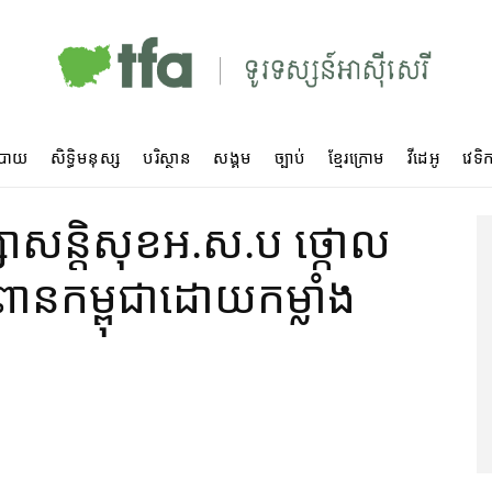
បាយ
សិទ្ធិមនុស្ស
បរិស្ថាន
សង្គម
ច្បាប់
ខ្មែរក្រោម
វីដេអូ
វេទិក
្រឹក្សា​សន្តិសុខ​អ.ស.ប ថ្កោល
​កម្ពុជា​ដោយ​កម្លាំង​