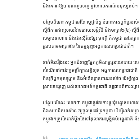
និង​គោរព​ឱ្យ​បាន​ពេញលេញ នូវ​គោលការណ៍​មនុស្សធម៌។
បន្ថែម​ពី​នោះ កម្ពុជា​នៅតែ ប្ដេជ្ញាចិត្ត ចំពោះ​កាតព្វកិច្ច​រ
ស្ដីពី​ការ​ដោះស្រាយ​វិវាទ​ដោយ​សន្តិវិធី និង​មាត្រា​២(៤) ស្ដ
សម្លាប់​ទាហាន និង​ជន​ស៊ីវិល​ខ្មែរ មុន​ក្ដី ក៏​កម្ពុជា នៅ​រក្សា​
ស្របតាម​មាត្រា​៥១ នៃ​ធម្មនុញ្ញ​អង្គការ​សហប្រជាជាតិ។
ទាក់ទិន​រឿង​នេះ អ្នកជំនាញ​ផ្នែក​ភូមិសាស្ត្រ​នយោបាយ លោក
សំណើ​ទៅកាន់​ក្រុមប្រឹក្សាសន្តិសុខ អង្គការ​សហប្រជាជាតិ ហ
ពី​ឧក្រិដ្ឋកម្ម​សង្គ្រាម និង​អំពើ​ឈ្លានពាន​របស់​ថៃ ដើម្បី​ឲ
ស្រាយ​បង្ហាញ ដល់​សហគមន៍​អន្តរជាតិ ឱ្យ​ជ្រាប​ពី​ការឈ្លាន
បន្ថែម​លើ​នេះ លោក​ថា កម្ពុជា​គួរតែ​កោះ​ប្រជុំ​បន្ទាន់​មហ
និង​សមាជិក​អាស៊ាន ឱ្យ​ចូលរួម​គាំទ្រ​កម្ពុជា ដើម្បី​ដាក់​សម្ព
កម្ពុជា​ក៏​ត្រូវ​តែ​ដាក់​ប្ដឹង​ថៃ​ទៅ​តុលាការ​យុត្តិធម៌​អន្តរជា