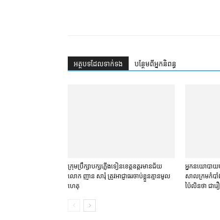
អត្ថបទ​ដែល​ទាក់ទង
បន្ថែម​ពី​អ្នកនិពន្ធ
ក្រុមប្រឹក្សា​បក្ស​ភ្លើងទៀន​ខេត្ត​ឧត្ដរមានជ័យ
អ្នកនយោបាយ​បក
លោក ញាន សារុំ ត្រូវ​អាជ្ញាធរ​ចាប់ខ្លួន​គ្មាន​មូល
សាលក្រម​កំបាំង
ហេតុ
ប៉ៃលិន​ថា ជា​រឿ