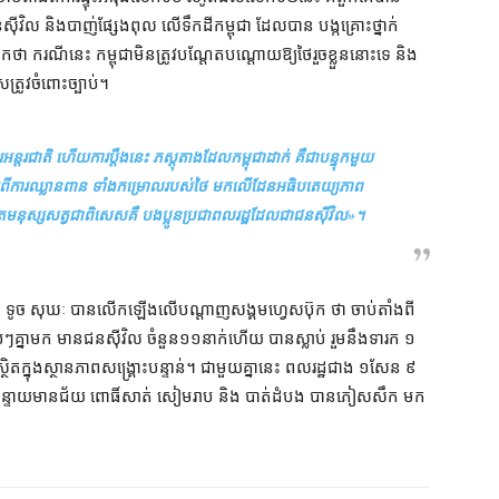
ស៊ីវិល និង​បាញ់​ផ្សែង​ពុល លើ​ទឹកដី​កម្ពុជា ដែល​បាន បង្ក​គ្រោះថ្នាក់​
ោក​ថា ករណីនេះ កម្ពុជា​មិន​ត្រូវ​បណ្ដែតបណ្ដោយ​ឱ្យ​ថៃ​រួចខ្លួន​នោះ​ទេ និង
ត្រូវ​ចំពោះ​ច្បាប់។
រអន្តរជាតិ ហើយ​ការ​ប្ដឹង​នេះ ភស្តុតាង​ដែល​កម្ពុជា​ដាក់ គឺជា​បន្ទុក​មួយ​
ំពី​ការឈ្លានពាន ទាំង​កម្រោល​របស់​ថៃ មក​លើ​ដែន​អធិបតេយ្យភាព​
វិត​មនុស្ស​សត្វ​ជាពិសេស​គឺ បងប្អូន​ប្រជាពលរដ្ឋ​ដែល​ជា​ជន​ស៊ីវិល
»។
ទៃ លោក ទូច សុឃៈ បាន​លើកឡើង​លើ​បណ្ដាញ​សង្គម​ហ្វេសប៊ុក ថា ចាប់តាំងពី​
់ៗ​គ្នា​មក មាន​ជន​ស៊ីវិល ចំនួន​១១​នាក់​ហើយ បាន​ស្លាប់ រួម​នឹង​ទារក ១​
ត​ក្នុង​ស្ថានភាព​សង្គ្រោះ​បន្ទាន់។ ជាមួយ​គ្នា​នេះ ពលរដ្ឋ​ជាង ១​សែន ៩​
យ បន្ទាយមានជ័យ ពោធិ៍សាត់ សៀមរាប និង បាត់ដំបង បាន​ភៀស​សឹក មក​