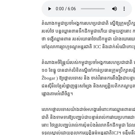
តំណាង​កម្ពុជា​ប្រចាំ​អង្គការសហប្រជាជាតិ ស្នើ​ឱ្យ​ក្រុមប្រ
របស់​ថៃ បន្ត​ឈ្លានពាន​ទឹកដី​កម្ពុជា​ហើយ ជាមួយគ្នា​នោះ កម្ពុ
ថា ទង្វើ​ឈ្លានពាន របស់​យោធា​ថៃ​លើ​កម្ពុជា យ៉ាង​ឃោរឃៅ​នេះ ជ
ទៅ​តុលាការ​ព្រហ្មទណ្ឌ​អន្តរជាតិ ICC និង​ដាក់​សំណើ​កោះ​
តំណាង​អចិន្ត្រៃយ៍​របស់​កម្ពុជា​ប្រចាំ​អង្គការសហប្រជាជ
១០ ខែធ្នូ បាន​ដាក់​លិខិតស្នើ​ទៅកាន់​ប្រធាន​ក្រុមប្រឹក
Žbogar ) ឱ្យ​ថ្កោលទោស និង ចាត់វិធានការ​តឹងរ៉ឹង​ជាបន្ទាន់​
ជន​ស៊ីវិល​ខ្មែរ​បំផ្លាញ​ផ្ទះសម្បែង និង​សម្បត្តិ​បេតិកភណ្ឌ​ប
ផ្លោង​តាម​អំពើ​ចិត្ត។
លោក​ថ្កោលទោស​យ៉ាង​ដាច់អហង្ការ​ចំពោះ​ការឈ្លានពាន​ដោ
ជាតិ និង​ទាមទារ​ឱ្យ​បញ្ឈប់​ជាបន្ទាន់​រាល់​ការវាយប្រហារ​ដោយ 
នោះ ថៃ​ត្រូវ​បញ្ឈប់​រាល់​ការប៉ុនប៉ង​រំលោភ​ទឹកដី​កម្ពុជា 
ទទួលស្គាល់​ដោយ​តុលាការ​យុត្តិធម៌​អន្តរជាតិ​ICJ​។ ទន្ទឹម​នឹ