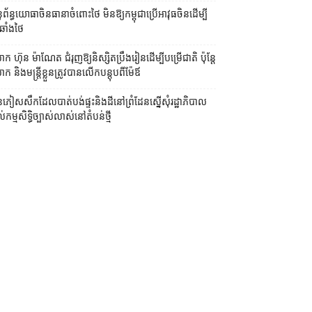
ព័ន្ធយោធា​ចិន​ធានា​ចំពោះ​ថៃ មិន​ឱ្យ​កម្ពុជា​ប្រើ​អាវុធ​ចិន​ដើម្បី​
ឆាំង​ថៃ ​
ក ហ៊ុន ម៉ាណែត ជំរុញ​ឱ្យ​និស្សិត​ប្រឹងរៀន​ដើម្បី​បម្រើ​ជាតិ ប៉ុន្តែ​
 និង​មន្ត្រី​​ខ្លួន​ត្រូវ​បាន​លើក​បន្តុប​ពី​ម៉ែឪ
ភៀសសឹក​ដែល​បាត់បង់​ផ្ទះ​និង​ដី​នៅ​ព្រំដែន​ស្នើសុំ​រដ្ឋាភិបាល​
ល់​កម្មសិទ្ធិ​ច្បាស់លាស់​នៅ​តំបន់​ថ្មី