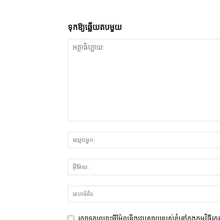
ទុក​ឱ្យ​ឆ្លើយ​តប​មួយ
រក្សាទុកឈ្មោះអ៊ីម៉ែលនិងវេបសាយរបស់ខ្ញុំនៅក្នុងកម្មវិធីរុ