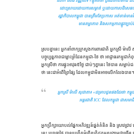
លោក សេង វណ្ណលី៖ «
ខ្ញុំ​គិតថា បូរណភាព​ទឹកដី ជ
ដោះស្រាយ​ដោយ​ការសម្ងាត់ ឬ​ដោយ​ការ​បដិសេធ​ដ
រដ្ឋាភិបាល​កម្ពុជា បាន​ត្រឹម​តែ​ប្រកាស អត់​ទាន់​ម
មាន​តម្លាភាព និង​សកម្មភាព​ផ្លូវច្បាប់​ដ
ស្របគ្នា​នេះ អ្នកនាំពាក្យ​ក្រសួង​ការពារជាតិ អ្នកស្រី ម៉ាលី 
បច្ចុប្បន្នភាព​ជម្លោះព្រំដែន​កម្ពុជា​-​ថៃ ថា អាជ្ញាធរ​កម្ពុជា
អ្នកស្រី​ថា ការ​ផ្ទុះ​អាវុធ​៥​ថ្ងៃ ជាប់ៗ​គ្នា​នេះ ថៃ​បាន សម្
ថា នេះ​ជា​អំពើ​ព្រៃផ្សៃ ដែល​កម្ពុជា​មិន​អាច​លើកលែង​បាន
អ្នកស្រី ម៉ាលី សុជាតា៖ «
ជម្រាប​ជូន​ផង​ដែរ​ថា កម្ពុជ
អន្តរជាតិ ICC ដែល​កម្ពុជា ជា​សមាជ
អ្នក​ប្រឹក្សា​យោបល់​ផ្នែក​អភិវឌ្ឍន៍​ផ្នត់គំនិត និង ស្រាវជ្រ
នេះ យោធា​ថៃ បាន​ប្រព្រឹត្ត​អំពើ​ឧក្រិដ្ឋកម្ម​សង្គ្រាម​ជាច្រើ