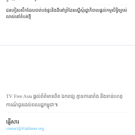
ជនភៀសសឹក​ដែល​បាត់បង់​ផ្ទះ​និង​ដី​នៅ​ព្រំដែន​ស្នើសុំ​រដ្ឋាភិបាល​ផ្តល់​កម្មសិទ្ធិ​ច្បាស់
លាស់​នៅ​តំបន់​ថ្មី
TV Free Asia ផ្ដល់ព័ត៌មានពិត ឯករាជ្យ គ្មានការរារាំង និងទាន់ហេតុ
ការណ៍ជូនដល់ពលរដ្ឋកម្ពុជា៕
ផ្ញើសារ
contact@tfakhmer.org