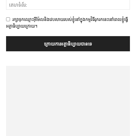
រក្សាទុកឈ្មោះអ៊ីម៉ែលនិងវេបសាយរបស់ខ្ញុំនៅក្នុងកម្មវិធីរុករកនេះនៅពេលខ្ញុំធ្វើ
អត្ថាធិប្បាយក្រោយ។