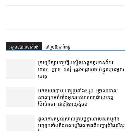
អត្ថបទ​ដែល​ទាក់ទង
បន្ថែម​ពី​អ្នកនិពន្ធ
ក្រុមប្រឹក្សា​បក្ស​ភ្លើងទៀន​ខេត្ត​ឧត្ដរមានជ័យ
លោក ញាន សារុំ ត្រូវ​អាជ្ញាធរ​ចាប់ខ្លួន​គ្មាន​មូល
ហេតុ
អ្នកនយោបាយ​បក្ស​ប្រឆាំង​២​រូប ថ្កោលទោស​
សាលក្រម​កំបាំងមុខ​របស់​សាលាដំបូង​ខេត្ត​
ប៉ៃលិន​ថា ជា​រឿង​អយុត្តិធម៌
តុលាការ​តម្កល់​សាលក្រម​ផ្ដន្ទាទោស​សកម្មជន​
បក្ស​ប្រឆាំង​និង​ពលរដ្ឋ​ដែល​ថត​ពី​បញ្ហា​ព្រំដែន​ខ្មែរ​