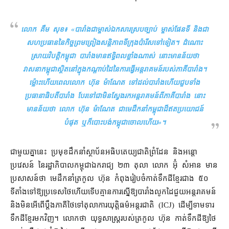
លោក គឹម សុខ៖ «
បា​រាំងជា​ម្ចាស់​ឯកសារ​ស្របច្បាប់ ម្ចាស់​ផែនទី និង​ជា​
សហប្រធាន​នៃ​កិច្ចព្រមព្រៀង​សន្តិភាព​ទីក្រុង​ប៉ារីស​ទៅទៀត​។ ដំណោះ
ស្រាយ​វិបត្តិ​កម្ពុជា បារាំង​មាន​ឥទ្ធិពល​ខ្លាំង​ណាស់ នោះ​មាន​ន័យថា
វាសនា​កម្ពុជា​ស្ថិត​នៅក្នុង​កណ្ដាប់ដៃ​នៃ​ការធ្វើអន្តរាគមន៍​របស់​ភាគី​បារាំង​។
ម្ល៉ោះហើយ​ពេល​លោក ហ៊ុន ម៉ាណែត ទៅដល់​បារាំង​ហើយ​ជួប​ទាំង​
ប្រធានាធិបតី​បារាំង បែរ​ទៅជា​មិន​ស្វែងរក​អន្តរាគមន៍​ពី​ភាគី​បារាំង នោះ​
មានន័យថា លោក ហ៊ុន ម៉ាណែត ជា​មេដឹកនាំ​កម្ពុជា​ដ៏​ឥតប្រយោជន៍​
បំផុត ឬក៏​បោះបង់​កម្ពុជា​ចោល​ហើយ
»។
ជាមួយ​គ្នា​នេះ ប្រមុខ​ដឹកនាំ​ស្ថាប័ន​អធិបតេយ្យ​ជាតិ​ព្រំដែន និង​អន្តោ
ប្រវេសន៍ នៃ​រដ្ឋាភិបាល​កម្ពុជា​ឯករាជ្យ ២៣ តុលា លោក អ៊ុំ សំអាន មាន​
ប្រសាសន៍​ថា មេដឹកនាំ​ត្រកូល ហ៊ុន កំពុង​រៀបចំ​កាត់ទឹក​ដី​ខ្មែរ​ជាង ៥០​
ទីតាំង​ទៅ​ឱ្យ​ប្រទេស​ថៃ​ហើយ​ទើប​គ្មាន​ការ​ស្នើ​ឱ្យ​បារាំង​លូកដៃ​ជួយ​អន្តរាគមន៍
និង​មិន​អើពើ​ប្ដឹង​ភាគី​ថៃ​ទៅ​តុលាការ​យុត្តិធម៌​អន្តរជាតិ (ICJ) ដើម្បី​ទាមទារ​
ទឹកដី​ខ្មែរ​មកវិញ​។ លោក​ថា យុទ្ធសាស្ត្រ​របស់​ត្រកូល ហ៊ុន កាត់​ទឹកដី​ឱ្យ​ថៃ​