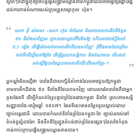
ស្ងាត់ៗ​គឺជា​ថ្នូរ​កុំឱ្យ​ថៃ​បន្ត​ធ្វើ​សង្គ្រាម​ឈ្លានពាន​កម្ពុជា​ដែល​អាច​ធ្វើ​ឱ្យ​រង្គោះរង្គើ​
ដល់​ការ​កាន់​អំណាច​របស់​ក្រុម​គ្រួសារ​ត្រកូល ហ៊ុន។
លោក អ៊ុំ សំអាន៖ «
លោក ហ៊ុន ម៉ាណែត មិន​អាច​ទាមទារ​ទឹកដី​ចំនួន
៥១ ទីតាំង​មកវិញ​ទេ ព្រោះ​ចរចា​ទ្វេភាគី​ថៃ​មិន​ឱ្យ ហើយ​គាត់​អត់​ប្តឹង​ទៅ
ICJ ទៀត តើ​ធ្វើ​ម៉េច​គាត់​ទាមទារ​ទឹកដី​បាន​មក​វិញ​? អ៊ីចឹង​មានតែ​ជម្រើស​
កាត់​ទឹកដី​ហ្នឹង​ទៅ​ឱ្យ​ថៃ ដើម្បី​ដូរ​យក​សន្តិភាព និង​អំណាច​ទេ ទើប​គាត់​
អត់​ស្នើ​ឱ្យ​បារាំង​ជួយ​ទាមទារ​ទឹកដី​យើង​មកវិញ
»។
អ្នកឃ្លាំមើល​ជឿ​ថា បារាំង​គឺជា​សាក្សី​ដ៏​សំខាន់​ដែល​អាច​ជួយ​ឱ្យ​កម្ពុជា​
ទាមទារ​ទឹកដី​ជាង ៥០ ទីតាំង​ពី​ថៃ​យក​មក​វិញ ដោយសារតែ​បារាំង​គឺជា​អ្នក​
គូស​ផែនទី ដើម្បី​កំណត់​ខ្សែបន្ទាត់​ព្រំដែន​រវាង​កម្ពុជា និង​ថៃ ស្របតាម​សន្ធិ
សញ្ញា​បារាំង​-​សៀម​ឆ្នាំ ១៩០៧​។ ផែន​ទីនេះ​មានតម្លៃ​ទទួលស្គាល់​ដោយ​
ច្បាប់​អន្តរជាតិ ដោយ​បាន​កំណត់​ទីតាំង​ព្រំដែន​កម្ពុជា​-​ថៃ ច្បាស់លាស់​នៅ​
តំបន់​ជួរ​ភ្នំ​ដងរែក និង​ទឹកដី​ខ្មែរ​ក្នុង​តំបន់​ជាប់​ព្រំដែន​ផ្សេងៗ​ដែល​ថៃ​កំពុង​
កាន់​កាប់​ក្រោយ​ធ្វើសង្គ្រាម​ឈ្លានពាន​បាន។