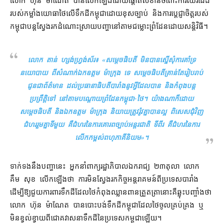
របស់​កម្លាំង​យោធា​ថៃ​លើ​ទឹកដី​កម្ពុជា​ដោយ​ខុសច្បាប់ និង​ការ​ប្ដេជ្ញាចិត្ត​របស់​
កម្ពុជា​បន្ត​ស្វែងរក​ដំណោះស្រាយ​បញ្ហា​នៅ​តាម​ជម្លោះព្រំដែន​ដោយ​សន្តិវិធី។
លោក តាន់ ហ្សង់ហ្វ្រង់ស័រ៖ «
សម្ដេច​ធិបតី មិនបាន​ស្នើសុំ​ការ​គាំទ្រ​
នយោបាយ ពី​សំណាក់​ឯកឧត្ដម ម៉ាក្រុង ទេ សម្ដេច​ធិបតី​គ្រាន់តែ​រៀបរាប់​
ជូន​ជា​ព័ត៌មាន ដល់​ប្រធានាធិបតី​បារាំង​នូវ​អ្វី​ដែល​បាន និង​កំពុង​បន្ត​
ប្រព្រឹត្តិ​ទៅ នៅ​តាម​បណ្ដោយ​ព្រំដែន​កម្ពុជា​-​ថៃ​។ យ៉ាងណាក៏ដោយ
សម្ដេច​ធិបតី និង​ឯកឧត្ដម ម៉ា​ក្រុង និយាយ​ត្រូវរ៉ូវ​គ្នា​បាន​ល្អ ពិសេស​ជុំវិញ​
ជំហរ​រួមគ្នា​ទីមួយ គឺ​ជំហរ​នៃ​ការគោរព​ច្បាប់​អន្តរជាតិ ទីពីរ គឺ​ជំហរ​នៃ​ការ​
លើកកម្ពស់​ពហុភាគី​និយម
»។
ទាក់ទង​នឹង​បញ្ហា​នេះ អ្នកនាំពាក្យ​រដ្ឋាភិបាល​ឯករាជ្យ ២៣​តុលា លោក
គឹម សុខ លើកឡើង​ថា ការមិ​ន​ស្វែងរក​កិច្ច​អន្តរាគមន៍​ពី​ប្រទេស​បារាំង
ដើម្បី​ឱ្យ​ជួយ​ការពារ​ទឹកដី​ដែល​ថៃ​កំពុង​ឈ្លានពាន​ត្រួតត្រា​នោះ​គឺ​ឆ្លុះបញ្ចាំង​ថា
លោក ហ៊ុន ម៉ា​ណែ​ត បាន​បោះបង់​ទឹកដី​កម្ពុជា​ដែល​ថៃ​ចូល​គ្រប់គ្រង ឬ​
មិន​ខ្វល់ខ្វាយ​ពី​ជោគវាសនា​ទឹកដី​នៃ​ប្រទេស​កម្ពុជា​ឡើយ។