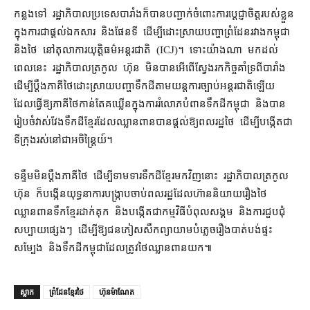
កន្លងទៅ រដ្ឋាភិបាល​ប្រទេស​បារាំង​ក៏បាន​បញ្ជាក់​ចំពោះ​ការ​ប្ដេជ្ញាចិត្ត​របស់​ខ្លួន​
ក្នុង​ការ​ជា​ផ្ដល់​ឯកសារ និង​ផែនទី ដើម្បី​ដោះស្រាយ​បញ្ហា​ព្រំដែន​រវាង​កម្ពុជា
និង​ថៃ នៅ​តុលាការ​យុត្តិធម៌​អន្តរជាតិ (ICJ)​។ ទោះ​យ៉ាងណា មកដល់
ពេលនេះ រដ្ឋាភិបាល​ត្រកូល ហ៊ុន មិនបាន​អើពើ​ស្វែងរក​កិច្ច​គាំទ្រ​ពី​បារាំង
ដើម្បី​ប្ដឹង​ភាគី​ថៃ​ដោះស្រាយ​បញ្ហា​ទឹកដី​តាម​យន្តការ​ច្បាប់​អន្តរជាតិ​ឡើយ
ដែល​ធ្វើ​ឱ្យ​ភាគី​ថៃ​កាន់តែ​គឃ្លើន​ក្នុង​ការ​រំលោភបំពាន​ទឹកដី​កម្ពុជា និង​បាន​
រៀបចំ​វាស់វែង​ទឹកដី​ខ្មែរ​ដែល​ឈ្លានពាន​បាន​ផ្តល់​ឱ្យ​ពលរដ្ឋ​ថៃ ដើម្បី​បង្កើត​ជា​
ទីក្រុង​រស់នៅ​ជា​អចិន្ត្រៃយ៍។
ទន្ទឹម​មិន​ប្ដឹង​ភាគី​ថៃ ដើម្បី​ទាមទារ​ទឹកដី​ខ្មែរ​មកវិញ​នោះ រដ្ឋាភិបាល​ត្រកូល
ហ៊ុន ក៏​បង្កើន​យុទ្ធនាការ​បង្ក្រាប​ចាប់​ពលរដ្ឋ​ដែល​ហ៊ាន​និយាយ​រឿង​ថៃ​
ឈ្លានពាន​ទឹក​ខ្មែរ​ដាក់គុក និង​បង្កើត​ជា​កម្មវិធី​បំពុលសង្គម និង​ការ​ជួបជុំ​
សប្បាយ​ផ្សេងៗ ដើម្បី​ឱ្យ​ជនភៀសសឹក​ព្យាយាម​បំភ្លេច​រឿង​បាត់បង់​ផ្ទះ
សម្បែង និង​ទឹកដី​កម្ពុជា​ដែល​ត្រូវ​ថៃ​ឈ្លានពាន​យក៕
ស្លាក
ព្រំដែនខ្មែរថៃ
ហ៊ុនម៉ាណែត