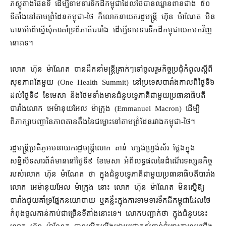
ភស្តុតាង​ផែនទី ដើម្បី​ទាមទារ​ទឹកដី​កម្ពុជា​ដែល​ថៃ​បាន​ឈ្លានពាន​ជាង ៥០​
ទីតាំង​នៅ​តាម​ព្រំដែន​កម្ពុជា​-​ថៃ ក៏​លោកនាយក​រដ្ឋមន្ត្រី ហ៊ុន ម៉ាណែត មិន​
បាន​អើពើ​ស្នើសុំ​ការ​គាំទ្រ​ពី​ភាគី​បារាំង ដើម្បី​ទាមទារ​ទឹកដី​កម្ពុជា​យក​មក​វិញ​
នោះ​ទេ។
លោក ហ៊ុន ម៉ាណែត បាន​ដឹកនាំ​មន្ត្រី​គ្រាក់ៗ​ទៅ​ចូលរួម​កិច្ចប្រជុំ​កំពូល​ស្ដីពី​
សុខភាព​តែមួយ (One Health Summit) នៅ​ប្រទេស​បារាំង​កាលពី​ថ្ងៃទី​៦
ដល់​ថ្ងៃទី​៩ ខែមេសា និង​ថែមទាំង​មាន​ជំនួប​ទ្វេភាគី​ជាមួយ​ប្រធានាធិបតី​
បារាំង​លោក អេម៉ានុយអែល ម៉ាក្រុង (Emmanuel Macron) ដើម្បី​
ពិភាក្សា​បញ្ហា​នៃ​ភាព​តានតឹង​នៃ​ជម្លោះ​នៅ​តាម​ព្រំដែន​រវាង​កម្ពុជា​-​ថៃ។
រដ្ឋមន្ត្រី​ប្រតិភូ​អម​នាយករដ្ឋមន្ត្រី​លោក តាន់ ហ្សង់ហ្វ្រង់ស័រ ថ្លែង​ក្នុង​
សន្និសីទ​សារព័ត៌​មាននៅ​ថ្ងៃទី​៩ ខែ​មេសា អំពី​លទ្ធផល​នៃ​ដំណើរ​ទស្សនកិច្ច​
របស់​លោក ហ៊ុន ម៉ាណែត ថា ក្នុង​ជំនួប​ទ្វេភាគី​ជាមួយ​ប្រធានាធិបតី​បារាំង​
លោក អេម៉ានុយអែល ម៉ាក្រុង នោះ លោក ហ៊ុន ម៉ាណែត មិន​ស្នើ​ឱ្យ​
បារាំង​ជួយ​គាំទ្រ​ផ្នែក​នយោបាយ ឬ​គន្លឹះ​ក្នុង​ការ​ទាមទារ​ទឹកដី​កម្ពុជា​ដែល​ថៃ​
កំពុង​ចូលកាន់​កាប់​ជាច្រើន​ទីតាំង​នោះ​ទេ​។ លោក​បញ្ជាក់​ថា ក្នុង​ជំនួប​នេះ​
លោក ហ៊ុន ម៉ាណែត បាន​លើកឡើង​ដោយ​ផ្ដោត​សំខាន់​ចំពោះ​ការ​ឈរជើង​