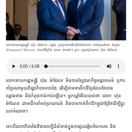
លោកនាយករដ្ឋមន្ត្រី ហ៊ុន ម៉ាណែត (ឆ្វេង) ជូប​ប្រធានាធិបតី​បារាំង​លោក អេម៉ានុយអែល ម៉ាក្រុង
(Emmanuel Macron) កាល​ពីថ្ងៃទ៏៨ មេសា ២០២៦។ រូប៖ ​ហ្វេសប៊ុកលោក ហ៊ុន ម៉ាណែត
លោកនាយក​រដ្ឋមន្ត្រី ហ៊ុន ម៉ា​ណែ​ត មិនបាន​ស្វែងរក​កិច្ច​អន្តរាគមន៍ ឬ​ការ​
គាំទ្រ​ណាមួយ​ពី​រដ្ឋាភិបាល​បារាំង ដើម្បី​ទាមទារ​ទឹកដី​ខ្មែរ​ដែល​ថៃ​បាន​
ឈ្លានពាន និង​កំពុង​កាន់កាប់​ឡើយ។ អ្នកឃ្លាំមើល​យល់ថា លោក ហ៊ុន
ម៉ាណែត ជា​មេដឹកនាំ​អត់​ប្រយោជន៍ និង​បាន​កាត់​ទឹកដី​កម្ពុជា​ឱ្យ​ថៃ​ដើម្បី​ប្ដូរ​
យក​អំណាច។
ទោះបីជា​ភាគី​បារាំង​គឺជា​សាក្សី​ដ៏​សំខាន់​ក្នុង​ការ​ជួយ​រៀបចំ​ឯកសារ និង​