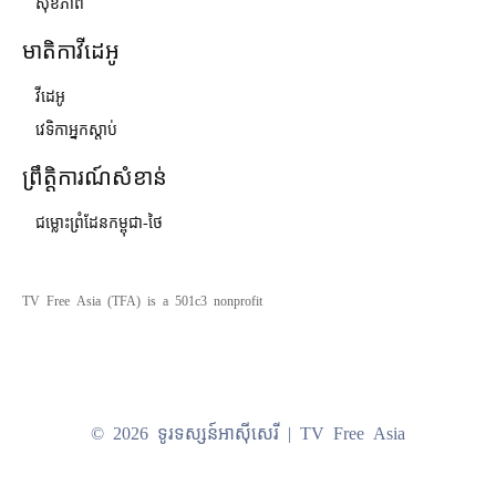
សុខភាព
មាតិកាវីដេអូ
វីដេអូ
វេទិកាអ្នកស្ដាប់
ព្រឹត្តិការណ៍សំខាន់
ជម្លោះព្រំដែនកម្ពុជា-ថៃ
TV Free Asia (TFA) is a 501c3 nonprofit
© 2026 ទូរទស្សន៍អាស៊ីសេរី | TV Free Asia