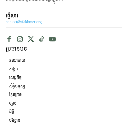
ផ្ញើសារ
contact@tfakhmer.org
ប្រធានបទ
នយោបាយ
សង្គម
សេដ្ឋកិច្ច
សិទ្ធិមនុស្ស
ខ្មែរក្រោម
ច្បាប់
ដីធ្លី
បរិស្ថាន