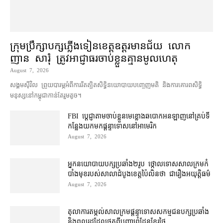
ក្រុមប្រឹក្សា​បក្ស​ភ្លើងទៀន​ខេត្ត​ឧត្ដរមានជ័យ លោក
ញាន សារុំ ត្រូវ​អាជ្ញាធរ​ចាប់ខ្លួន​គ្មាន​មូលហេតុ
August 7, 2026
សង្គម​ស៊ីវិល ព្រួយបារម្ភ​អំពី​ការ​រឹតត្បិត​សិទ្ធិ​នយោបាយ​បញ្ចេញមតិ និង​ការគោរព​សិទ្ធិ
មនុស្ស​នៅ​កម្ពុជា​កាន់តែ​រួម​តូច។
FBI ប្ដេជ្ញា​តាម​ចាប់ខ្លួន​មេខ្លោង​ឆបោក​អនឡាញ​នៅ​គ្រប់​ទី
កន្លែង​យក​មក​ផ្ដន្ទាទោស​នៅ​អាមេរិក
August 7, 2026
អ្នកនយោបាយ​បក្ស​ប្រឆាំង​២​រូប ថ្កោលទោស​សាលក្រម​កំ
បាំងមុខ​របស់​សាលាដំបូង​ខេត្ត​ប៉ៃលិន​ថា ជា​រឿង​អយុត្តិធម៌
August 7, 2026
តុលាការ​តម្កល់​សាលក្រម​ផ្ដន្ទាទោស​សកម្មជន​បក្ស​ប្រឆាំង​
និង​ពលរដ្ឋ​ដែល​ថត​ពី​បញ្ហា​ព្រំដែន​ខ្មែរ​ថៃ