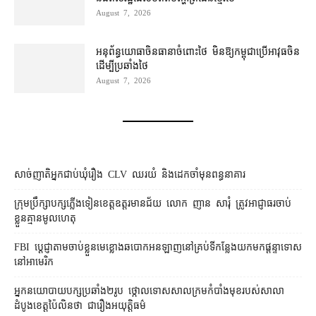
August 7, 2026
អនុព័ន្ធយោធា​ចិន​ធានា​ចំពោះ​ថៃ មិន​ឱ្យ​កម្ពុជា​ប្រើ​អាវុធ​ចិន​
ដើម្បី​ប្រឆាំង​ថៃ ​
August 7, 2026
សាច់ញាតិអ្នកជាប់ឃុំរឿង CLV ឈរយំ និងដេកចាំមុនពន្ធនាគារ
ក្រុមប្រឹក្សា​បក្ស​ភ្លើងទៀន​ខេត្ត​ឧត្ដរមានជ័យ លោក ញាន សារុំ ត្រូវ​អាជ្ញាធរ​ចាប់
ខ្លួន​គ្មាន​មូលហេតុ
FBI ប្ដេជ្ញា​តាម​ចាប់ខ្លួន​មេខ្លោង​ឆបោក​អនឡាញ​នៅ​គ្រប់​ទីកន្លែង​យក​មក​ផ្ដន្ទាទោស​
នៅ​អាមេរិក
អ្នកនយោបាយ​បក្ស​ប្រឆាំង​២​រូប ថ្កោលទោស​សាលក្រម​កំបាំងមុខ​របស់​សាលា
ដំបូង​ខេត្ត​ប៉ៃលិន​ថា ជា​រឿង​អយុត្តិធម៌