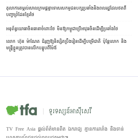
តុលាការ​តម្កល់​សាលក្រម​ផ្ដន្ទាទោស​សកម្មជន​បក្ស​ប្រឆាំង​និង​ពលរដ្ឋ​ដែល​ថត​ពី​
បញ្ហា​ព្រំដែន​ខ្មែរ​ថៃ
អនុព័ន្ធយោធា​ចិន​ធានា​ចំពោះ​ថៃ មិន​ឱ្យ​កម្ពុជា​ប្រើ​អាវុធ​ចិន​ដើម្បី​ប្រឆាំង​ថៃ ​
លោក ហ៊ុន ម៉ាណែត ជំរុញ​ឱ្យ​និស្សិត​ប្រឹងរៀន​ដើម្បី​បម្រើ​ជាតិ ប៉ុន្តែ​លោក និង​
មន្ត្រី​​ខ្លួន​ត្រូវ​បាន​លើក​បន្តុប​ពី​ម៉ែឪ
TV Free Asia ផ្ដល់ព័ត៌មានពិត ឯករាជ្យ គ្មានការរារាំង និងទាន់
ហេតុការណ៍ជូនដល់ពលរដ្ឋកម្ពុជា៕