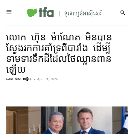
លោក ហ៊ុន ម៉ាណែត មិនបាន​
ស្វែងរក​ការ​គាំទ្រ​ពី​បារាំង ដើម្បី​
ទាមទារ​ទឹកដី​ដែល​ថៃ​ឈ្លានពាន​
ឡើយ
ដោយ
សេក បណ្ឌិត
-
April 9, 2026