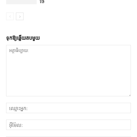
ថៃ
ទុក​ឱ្យ​ឆ្លើយ​តប​មួយ