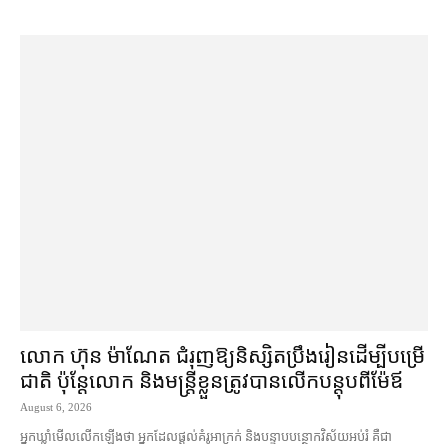
លោក ហ៊ុន ម៉ាណែត ជំរុញ​ឱ្យ​និស្សិត​ប្រឹងរៀន​ដើម្បី​បម្រើ​
ជាតិ ប៉ុន្តែ​លោក និង​មន្ត្រី​​ខ្លួន​ត្រូវ​បាន​លើក​បន្តុប​ពី​ម៉ែឪ
August 6, 2026
អ្នកឃ្លាំមើល​លើកឡើង​ថា អ្នក​ដែល​ផ្ដល់​គំរូ​អាក្រក់ និង​បន្ទាបបន្ថោក​វិស័យ​អប់រំ គឺជា​