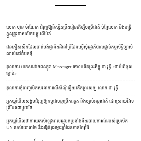
លោក ហ៊ុន ម៉ាណែត ជំរុញ​ឱ្យ​និស្សិត​ប្រឹងរៀន​ដើម្បី​បម្រើ​ជាតិ ប៉ុន្តែ​លោក និង​មន្ត្រី​​
ខ្លួន​ត្រូវ​បាន​លើក​បន្តុប​ពី​ម៉ែឪ
ជនភៀសសឹក​ដែល​បាត់បង់​ផ្ទះ​និង​ដី​នៅ​ព្រំដែន​ស្នើសុំ​រដ្ឋាភិបាល​ផ្តល់​កម្មសិទ្ធិ​ច្បាស់
លាស់​នៅ​តំបន់​ថ្មី
តុលាការ​​ យកសារឯកជនក្នុង Messenger ចោទអតីតព្រះភិក្ខុ ជា វុទ្ធី «ជាអំពើខុស
ច្បាប់»
តុលាការ​ភ្នំពេញ​​បើកសវនាការ​លើ​សំណុំរឿង​​អតីត​ព្រះសង្ឃ លោក ជា វុទ្ធី
អ្នកឃ្លាំមើល​សង្គម​ជំរុញ​ឱ្យ​កម្ពុជា​បន្ត​ប្រើ​ការទូត និង​ច្បាប់​អន្តរជាតិ ដោះស្រាយ​វិវាទ​
ព្រំដែន​ជាមួយ​ថៃ
អ្នកឃ្លាំមើល​ថា​ការ​យក​សំឡេង​ពលរដ្ឋ​មក​ប្រឆាំង​នឹង​របាយការណ៍​របស់​ប្រេសិត
UN របស់​យោធា​ថៃ នឹង​ធ្វើ​ឱ្យ​ជម្លោះព្រំដែន​កាន់តែ​រ៉ាំរ៉ៃ