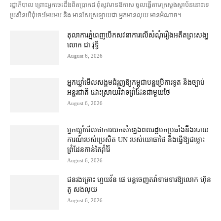
រដ្ឋាភិបាល ព្រោះ​អ្នកចេះដឹង​ពិតប្រាកដ ពុំ​សូវ​មានឱកាស ចូល​ធ្វើតាម​ក្រសួង​ស្ថាប័ន​នោះ​ទេ
ប្រសិនបើ​ពុំ​ចេះ​អែបអប និង មាន​សែស្រឡាយ​ជា អ្នកមាន​លុយ មានអំណាច។
តុលាការ​ភ្នំពេញ​​បើកសវនាការ​លើ​សំណុំរឿង​​អតីត​ព្រះសង្ឃ
លោក ជា វុទ្ធី
August 6, 2026
អ្នកឃ្លាំមើល​សង្គម​ជំរុញ​ឱ្យ​កម្ពុជា​បន្ត​ប្រើ​ការទូត និង​ច្បាប់​
អន្តរជាតិ ដោះស្រាយ​វិវាទ​ព្រំដែន​ជាមួយ​ថៃ
August 6, 2026
អ្នកឃ្លាំមើល​ថា​ការ​យក​សំឡេង​ពលរដ្ឋ​មក​ប្រឆាំង​នឹង​របាយ
ការណ៍​របស់​ប្រេសិត UN របស់​យោធា​ថៃ នឹង​ធ្វើ​ឱ្យ​ជម្លោះ
ព្រំដែន​កាន់តែ​រ៉ាំរ៉ៃ
August 6, 2026
ជនរងគ្រោះ ហួយវ័ន ផេ បន្ត​ចេញ​តវ៉ា​ទាមទារ​ឱ្យ​លោក ហ៊ុន
តូ សង​លុយ
August 6, 2026