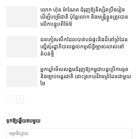
លោក ហ៊ុន ម៉ាណែត ជំរុញ​ឱ្យ​និស្សិត​ប្រឹងរៀន​
ដើម្បី​បម្រើ​ជាតិ ប៉ុន្តែ​លោក និង​មន្ត្រី​​ខ្លួន​ត្រូវ​បាន​
លើក​បន្តុប​ពី​ម៉ែឪ
ជនភៀសសឹក​ដែល​បាត់បង់​ផ្ទះ​និង​ដី​នៅ​ព្រំដែន​
ស្នើសុំ​រដ្ឋាភិបាល​ផ្តល់​កម្មសិទ្ធិ​ច្បាស់លាស់​នៅ​
តំបន់​ថ្មី
អ្នកឃ្លាំមើល​សង្គម​ជំរុញ​ឱ្យ​កម្ពុជា​បន្ត​ប្រើ​ការទូត
និង​ច្បាប់​អន្តរជាតិ ដោះស្រាយ​វិវាទ​ព្រំដែន​ជាមួយ​
ថៃ
ទុក​ឱ្យ​ឆ្លើយ​តប​មួយ