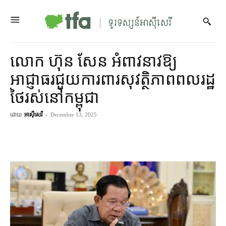
លោក ហ៊ុន សែន អំពាវនាវ​ឱ្យ​
អាជ្ញាធរ​ជួយ​ការពារ​សុវត្ថិភាព​ពលរដ្ឋ​
ថៃ​រស់នៅ​កម្ពុជា
ដោយ
អាស៊ីសេរី
-
December 13, 2025