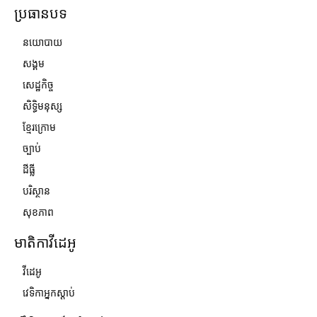
ប្រធានបទ
នយោបាយ
សង្គម
សេដ្ឋកិច្ច
សិទ្ធិមនុស្ស
ខ្មែរក្រោម
ច្បាប់
ដីធ្លី
បរិស្ថាន
សុខភាព
មាតិកាវីដេអូ
វីដេអូ
វេទិកាអ្នកស្ដាប់