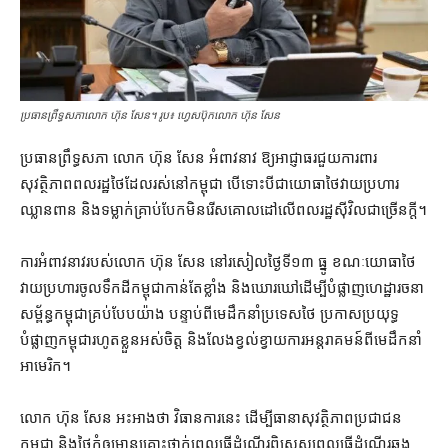
ប្រធានព្រឹទ្ធសភា​លោក ហ៊ុន សែន។ រូប៖ ហ្វេសប៊ុកលោក ហ៊ុន សែន
ប្រធាន​ព្រឹទ្ធសភា លោក ហ៊ុន សែន អំពាវនាវ ឱ្យ​អាជ្ញាធរ​ជួយ​ការពារ​
សុវត្ថិភាព​ពលរដ្ឋ​ថៃ​ដែល​រស់នៅ​កម្ពុជា បើ​ទោះបីជា​យោធា​ថៃ​វាយប្រហារ​
ឈ្លានពាន និង​ទម្លាក់​គ្រាប់បែក​មិន​រើស​គោលដៅ​លើ​ពលរដ្ឋ​ស៊ីវិល​ជាច្រើន​ក្តី។
ការ​អំពាវនាវ​របស់​លោក ហ៊ុន សែន នៅ​រសៀល​ថ្ងៃទី​១៣ ធ្នូ ខណៈ​យោធា​ថៃ​
វាយប្រហារ​ចូល​ទឹកដី​កម្ពុជា​កាន់តែ​ខ្លាំង និង​ឃោរឃៅ​ដើម្បី​បំផ្លាញ​ហេដ្ឋារចនា
សម្ព័ន្ធ​កម្ពុជា​គ្រប់បែបយ៉ាង បន្ទាប់ពី​មេដឹកនាំ​ប្រទេស​ថៃ ប្រកាស​ប្រយុទ្ធ​
បំផ្លាញ​កម្ពុជា​រហូត​ខ្លួន​អស់ចិត្ត និង​លែង​ខ្វល់ខ្វាយ​ការ​អន្តរាគមន៍​ពី​មេដឹកនាំ​
អាមេរិក។
លោក ហ៊ុន សែន អះអាង​ថា វិធានការ​នេះ ដើម្បី​ធានា​សុវត្ថិភាព​ប្រជាជន​
កម្ពុជា និង​ថៃ​កុំ​ឲ្យ​មាន​គ្រោះថ្នាក់​ពេល​ធ្វើ​ដំណើរ​ពិសេស​ពេល​ធ្វើ​ដំណើរ​ឆ្លង