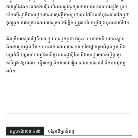
កាត់​ព្រំដែន។ លោក​ក៏​ស្នើ​ដល់​ពលរដ្ឋ​ខ្មែរ​ឱ្យ​យោគយល់​ដល់​ពលរដ្ឋ​ថៃ ព្រម
ទាំង​ស្នើ​រដ្ឋាភិបាល​ជួយ​ការពារ​សុវត្ថិភាព​ប្រជាជន​ថៃ​ដែល​កំពុង​រស់នៅ​កម្ពុជា
កុំ​ឲ្យ​ពួកគេ​រងគ្រោះ​ដោយសារ​គ្រាប់កាំភ្លើង ឬ​គ្រាប់បែក​ឬ​ផ្សែង​ពុល​របស់​ថៃ។
គិត​ត្រឹម​រសៀល​ថ្ងៃទី​១៣ ធ្នូ ពលរដ្ឋ​កម្ពុជា ចំនួន ១១​នាក់​ហើយ​បាន​ស្លាប់
និង​រងរបួស​ធ្ងន់​ជិត ១០០​នាក់ ដោយសារ​យោធា​ថៃ​ផ្លោង​គ្រាប់​ធុន​ធ្ងន់ និង​
ទម្លាក់​ពី​យន្តហោះ​ចម្បាំង​លើ​ផ្ទះ​ពលរដ្ឋ​ស៊ីវិល និង​ហេដ្ឋារចនាសម្ព័ន្ធ ផ្ទះ
សម្បែង វត្ត​អារាម មន្ទីរពេទ្យ និង​សាលារៀន ដោយ​ឃោរឃៅ និង​អមនុស្ស
ធម៌៕
អត្ថបទ​ដែល​ទាក់ទង
បន្ថែម​ពី​អ្នកនិពន្ធ