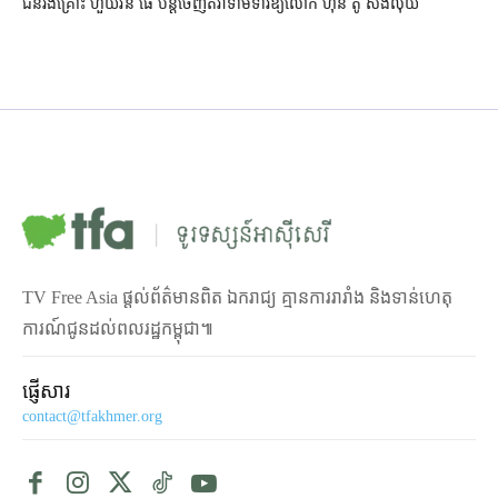
ជនរងគ្រោះ ហួយវ័ន ផេ បន្ត​ចេញ​តវ៉ា​ទាមទារ​ឱ្យ​លោក ហ៊ុន តូ សង​លុយ
TV Free Asia ផ្ដល់ព័ត៌មានពិត ឯករាជ្យ គ្មានការរារាំង និងទាន់ហេតុ
ការណ៍ជូនដល់ពលរដ្ឋកម្ពុជា៕
ផ្ញើសារ
contact@tfakhmer.org