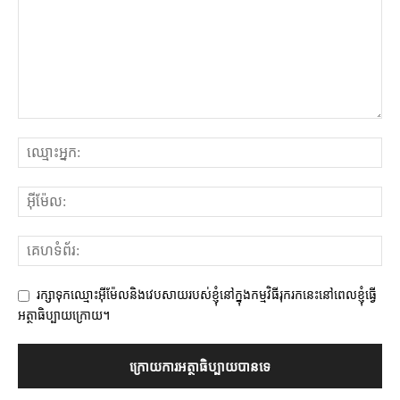
រក្សាទុកឈ្មោះអ៊ីម៉ែលនិងវេបសាយរបស់ខ្ញុំនៅក្នុងកម្មវិធីរុករកនេះនៅពេលខ្ញុំធ្វើ
អត្ថាធិប្បាយក្រោយ។