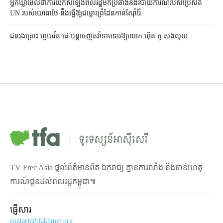
អ្នកឃ្លាំមើល​ថា​ការ​យក​សំឡេង​ពលរដ្ឋ​មក​ប្រឆាំង​នឹង​របាយការណ៍​របស់​ប្រេសិត
UN របស់​យោធា​ថៃ នឹង​ធ្វើ​ឱ្យ​ជម្លោះព្រំដែន​កាន់តែ​រ៉ាំរ៉ៃ
ជនរងគ្រោះ ហួយវ័ន ផេ បន្ត​ចេញ​តវ៉ា​ទាមទារ​ឱ្យ​លោក ហ៊ុន តូ សង​លុយ
TV Free Asia ផ្ដល់ព័ត៌មានពិត ឯករាជ្យ គ្មានការរារាំង និងទាន់ហេតុ
ការណ៍ជូនដល់ពលរដ្ឋកម្ពុជា៕
ផ្ញើសារ
contact@tfakhmer.org