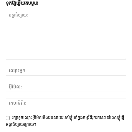
ទុក​ឱ្យ​ឆ្លើយ​តប​មួយ
រក្សាទុកឈ្មោះអ៊ីម៉ែលនិងវេបសាយរបស់ខ្ញុំនៅក្នុងកម្មវិធីរុករកនេះនៅពេលខ្ញុំធ្វើ
អត្ថាធិប្បាយក្រោយ។