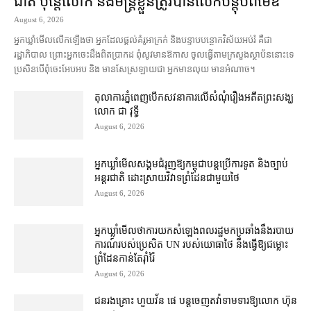
ជាតិ ប៉ុន្តែ​លោក និង​មន្ត្រី​​ខ្លួន​ត្រូវ​បាន​លើក​បន្តុប​ពី​ម៉ែឪ
August 6, 2026
អ្នកឃ្លាំមើល​លើកឡើង​ថា អ្នក​ដែល​ផ្ដល់​គំរូ​អាក្រក់ និង​បន្ទាបបន្ថោក​វិស័យ​អប់រំ គឺជា​
រដ្ឋាភិបាល ព្រោះ​អ្នកចេះដឹង​ពិតប្រាកដ ពុំ​សូវ​មានឱកាស ចូល​ធ្វើតាម​ក្រសួង​ស្ថាប័ន​នោះ​ទេ
ប្រសិនបើ​ពុំ​ចេះ​អែបអប និង មាន​សែស្រឡាយ​ជា អ្នកមាន​លុយ មានអំណាច។
តុលាការ​ភ្នំពេញ​​បើកសវនាការ​លើ​សំណុំរឿង​​អតីត​ព្រះសង្ឃ
លោក ជា វុទ្ធី
August 6, 2026
អ្នកឃ្លាំមើល​សង្គម​ជំរុញ​ឱ្យ​កម្ពុជា​បន្ត​ប្រើ​ការទូត និង​ច្បាប់​
អន្តរជាតិ ដោះស្រាយ​វិវាទ​ព្រំដែន​ជាមួយ​ថៃ
August 6, 2026
អ្នកឃ្លាំមើល​ថា​ការ​យក​សំឡេង​ពលរដ្ឋ​មក​ប្រឆាំង​នឹង​របាយ
ការណ៍​របស់​ប្រេសិត UN របស់​យោធា​ថៃ នឹង​ធ្វើ​ឱ្យ​ជម្លោះ
ព្រំដែន​កាន់តែ​រ៉ាំរ៉ៃ
August 6, 2026
ជនរងគ្រោះ ហួយវ័ន ផេ បន្ត​ចេញ​តវ៉ា​ទាមទារ​ឱ្យ​លោក ហ៊ុន