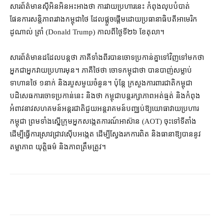
សារព័ត៌មាន​ស៊ីអិនអិន​អះអាង​ថា ការ​វាយប្រហារ​នេះ កំពុង​លុប​បំបាត់​
ផែនការ​សន្តិភាព​រវាង​កម្ពុជា​ថៃ ដែល​ផ្ដួចផ្ដើម​ដោយ​ប្រធានាធិបតី​អាមេរិក
ដូណាល់ ត្រាំ (Donald Trump) កាល​ពី​ថ្ងៃទី២៦ ខែ​តុលា។
សារព័ត៌មាន​ដដែល​បន្ត​ថា ភាគី​ទាំង​ពីរ​បាន​ចោទ​ប្រកាន់​គ្នា​ទៅ​វិញ​ទៅមក​ថា
អ្នក​ជា​អ្នក​វាយ​ប្រហារ​មុន។ ​ភាគី​ថៃ​ថា ចោទ​កម្ពុជា​​ថា បាន​បាញ់​សម្លាប់​
ទាហាន​ថៃ ១នាក់ និង​របួស​មួយ​ចំនួន។ ប៉ុន្តែ ក្រសួង​ការពារជាតិ​កម្ពុជា​
បដិសេធ​ការ​ចោទ​ប្រកាន់​នេះ និង​ថា កម្ពុជា​បន្ត​រក្សា​ភាព​អត់ធ្មត់ និង​កំពុង​
អំពាវនាវ​​សហគមន៍​អន្តរជាតិ​ជួយ​អន្តរាគមន៍​​បញ្ឈប់​ឱ្យ​យោធា​វាយ​ប្រហារ​
កម្ពុជា ព្រមទាំង​ស្នើ​ក្រុម​អ្នក​សង្កេត​ការណ៍​អាស៊ាន (AOT) ចុះទៅ​ទីតាំង
ដើម្បី​ធ្វើ​ការ​ស្រាវជ្រាវ​ស៊ើបអង្កេត ដើម្បី​ស្វែងរក​ការពិត និង​ធានា​ឱ្យ​បាន​នូវ​
តម្លាភាព យុត្តិធម៌ និង​ភាព​ត្រឹមត្រូវ។