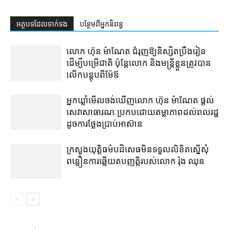
អត្ថបទ​ដែល​ទាក់ទង
បន្ថែម​ពី​អ្នកនិពន្ធ
លោក ហ៊ុន ម៉ាណែត ជំរុញ​ឱ្យ​និស្សិត​ប្រឹងរៀន​
ដើម្បី​បម្រើ​ជាតិ ប៉ុន្តែ​លោក និង​មន្ត្រី​​ខ្លួន​ត្រូវ​បាន​
លើក​បន្តុប​ពី​ម៉ែឪ
អ្នកឃ្លាំមើល​ចង់​ឃើញ​លោក ហ៊ុន ម៉ាណែត ផ្ដល់​
សេវា​សាធារណៈ​ប្រកបដោយ​តម្លាភាព​ដល់​ពលរដ្ឋ​
ដូច​ការ​ថ្លែង​ប្រាប់​អាស៊ាន
ក្រសួងយុត្តិធម៌​បដិសេធ​មិន​ទទួល​លិខិត​ស្នើសុំ​
ពន្លឿន​ការ​ឆ្លើយតប​ញត្តិ​របស់​លោក រ៉ុង ឈុន