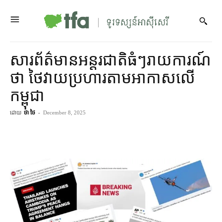
សារព័ត៌មាន​អន្តរជាតិ​ធំៗ​រាយការណ៍​
ថា ថៃ​វាយប្រហារ​តាម​អាកាស​លើ​
កម្ពុជា
ដោយ
ថា ថៃ
-
December 8, 2025