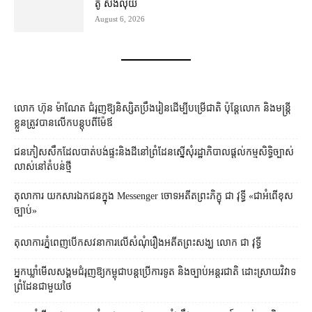
តូ សង​លុយ
August 6, 2026
លោក ហ៊ុន ម៉ាណែត ជំរុញ​ឱ្យ​និស្សិត​ប្រឹងរៀន​ដើម្បី​បម្រើ​ជាតិ ប៉ុន្តែ​លោក និង​មន្ត្រី​​
ខ្លួន​ត្រូវ​បាន​លើក​បន្តុប​ពី​ម៉ែឪ
ជនភៀសសឹក​ដែល​បាត់បង់​ផ្ទះ​និង​ដី​នៅ​ព្រំដែន​ស្នើសុំ​រដ្ឋាភិបាល​ផ្តល់​កម្មសិទ្ធិ​ច្បាស់
លាស់​នៅ​តំបន់​ថ្មី
តុលាការ​​ យកសារឯកជនក្នុង Messenger ចោទអតីតព្រះភិក្ខុ ជា វុទ្ធី «ជាអំពើខុស
ច្បាប់»
តុលាការ​ភ្នំពេញ​​បើកសវនាការ​លើ​សំណុំរឿង​​អតីត​ព្រះសង្ឃ លោក ជា វុទ្ធី
អ្នកឃ្លាំមើល​សង្គម​ជំរុញ​ឱ្យ​កម្ពុជា​បន្ត​ប្រើ​ការទូត និង​ច្បាប់​អន្តរជាតិ ដោះស្រាយ​វិវាទ​
ព្រំដែន​ជាមួយ​ថៃ