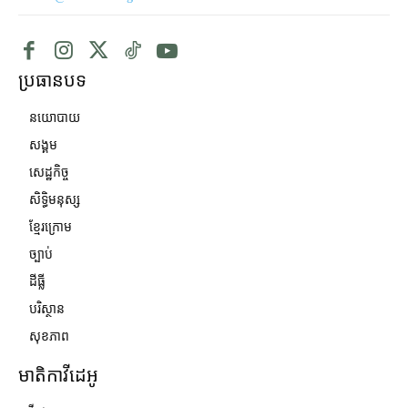
ប្រធានបទ
នយោបាយ
សង្គម
សេដ្ឋកិច្ច
សិទ្ធិមនុស្ស
ខ្មែរក្រោម
ច្បាប់
ដីធ្លី
បរិស្ថាន
សុខភាព
មាតិកាវីដេអូ