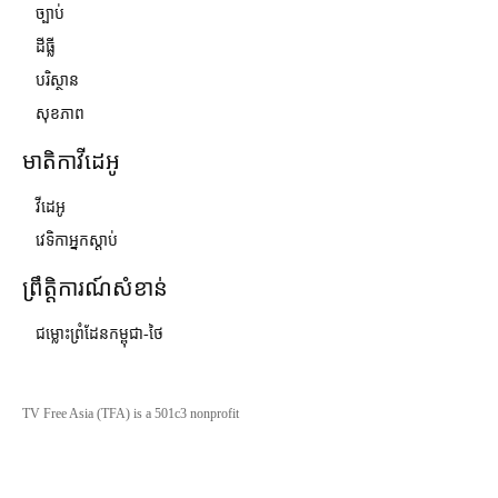
ច្បាប់
ដីធ្លី
បរិស្ថាន
សុខភាព
មាតិកាវីដេអូ
វីដេអូ
វេទិកាអ្នកស្ដាប់
ព្រឹត្តិការណ៍សំខាន់
ជម្លោះព្រំដែនកម្ពុជា-ថៃ
TV Free Asia (TFA) is a 501c3 nonprofit