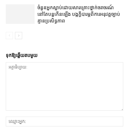
ចំនួន​អ្នក​ស្លាប់​ដោយសារ​គ្រោះថ្នាក់​ចរាចរណ៍​
នៅតែ​បន្ត​កើនឡើង បង្ក​ក្តី​បារម្ភ​ពី​ការអនុវត្ត​ច្បាប់​
គ្មាន​ប្រសិទ្ធភាព
ទុក​ឱ្យ​ឆ្លើយ​តប​មួយ