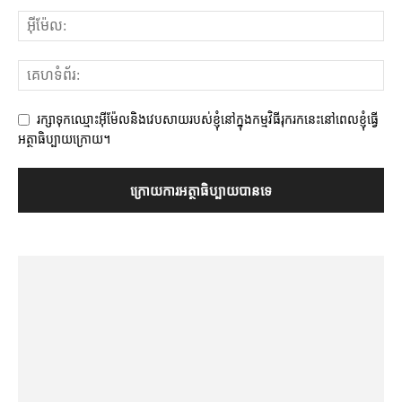
រក្សាទុកឈ្មោះអ៊ីម៉ែលនិងវេបសាយរបស់ខ្ញុំនៅក្នុងកម្មវិធីរុករកនេះនៅពេលខ្ញុំធ្វើ
អត្ថាធិប្បាយក្រោយ។