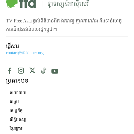
TV Free Asia ផ្ដល់ព័ត៌មានពិត ឯករាជ្យ គ្មានការរារាំង និងទាន់ហេតុ
ការណ៍ជូនដល់ពលរដ្ឋកម្ពុជា៕
ផ្ញើសារ
contact@tfakhmer.org
ប្រធានបទ
នយោបាយ
សង្គម
សេដ្ឋកិច្ច
សិទ្ធិមនុស្ស
ខ្មែរក្រោម