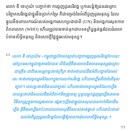
លោក ឌី ថេហូយ៉ា បញ្ជាក់​ថា ការ​ជួញដូរ​សរីរាង្គ ឬ​ការ​បង្ខំ​ឱ្យ​ជនរងគ្រោះ​
បរិច្ចាគ​សរីរាង្គ​ជា​ថ្នូរ​នឹង​ប្រាក់កម្រៃ គឺជា​ទម្រង់​នៃ​អំពើ​ជួញដូរ​មនុស្ស ដែល​
ផ្ទុយ​នឹង​គោលការណ៍​របស់​អង្គការ​សហប្រជាជាតិ (UN) និង​អង្គការ​សុខភាព​
ពិភពលោក (WHO) ហើយ​ត្រូវ​បាន​ចាត់ទុកជា​បទឧក្រិដ្ឋ​ធ្ងន់ធ្ងរ​ដែល​រំលោភ
បំពាន​សិទ្ធិមនុស្ស និង​សេចក្ដីថ្លៃថ្នូរ​របស់​មនុស្ស។
លោក ឌី ថេហូយ៉ា៖ «
កម្ពុជា​ត្រូវតែ​ទប់ស្កាត់​បញ្ហា​ការ​ជួញដូរ​សរីរាង្គ​បែបនេះ​
នៅ​ប្រទេស​កម្ពុជា​ឲ្យ​ខាងតែ​បាន បើ​មិន​អ៊ីចឹង​ទេ​អាច​នឹង​មាន​មនុស្ស​រងគ្រោះ​
ជាច្រើន ជាពិសេស​អ្នកខ្លះ​គាត់​ក្រីក្រ គាត់​អត់​យល់ដឹង​អំពី​បញ្ហា​ទាំងអស់​
នេះ គាត់​អាច​ចូលរួម​ចំណែក​ក្នុង​ការ​លក់​សរីរាង្គ ហើយ​អាហ្នឹង​គឺជា​អំពើ​ខុស
ច្បាប់​។ ពេលខ្លះ​គាត់​មិន​យល់​ច្បាស់ ហើយ​គាត់​អាច​ចូលរួម​ចំណែក​ហ្នឹង
ពេលខ្លះ​គាត់​មិន​យល់ដឹង​អំពី​តាក់​ទិច​គ្រូពេទ្យ ឬមួយ​អ្នកជួញដូរ​ហ្នឹង​គេ​មាន​
វិធីសាស្ត្រ​ក្នុង​ការ​លួងលោម ផ្សេងៗ​ហ្នឹង​ជា​ថ្នូរ​បាន​លុយ​បាន​កាក់​អី​ជាដើម​
ហ្នឹង អ៊ីចឹង​អាហ្នឹង​វា​ប៉ះពាល់​ដល់​អាយុជីវិត​របស់​គាត់​ផ្ទាល់ ហើយ​វា​ប៉ះពាល់​
ដល់​អំពើ​ជួញដូរ​សរីរាង្គ​ដែល​ធ្វើ​ឱ្យ​មាន​ការរំលោភ​សិទ្ធិ​មនុស្ស
»។