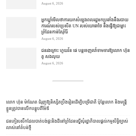
August 6, 2026
អ្នកឃ្លាំមើល​ថា​ការ​យក​សំឡេង​ពលរដ្ឋ​មក​ប្រឆាំង​នឹង​របាយ
ការណ៍​របស់​ប្រេសិត UN របស់​យោធា​ថៃ នឹង​ធ្វើ​ឱ្យ​ជម្លោះ
ព្រំដែន​កាន់តែ​រ៉ាំរ៉ៃ
August 6, 2026
ជនរងគ្រោះ ហួយវ័ន ផេ បន្ត​ចេញ​តវ៉ា​ទាមទារ​ឱ្យ​លោក ហ៊ុន
តូ សង​លុយ
August 6, 2026
លោក ហ៊ុន ម៉ាណែត ជំរុញ​ឱ្យ​និស្សិត​ប្រឹងរៀន​ដើម្បី​បម្រើ​ជាតិ ប៉ុន្តែ​លោក និង​មន្ត្រី​​
ខ្លួន​ត្រូវ​បាន​លើក​បន្តុប​ពី​ម៉ែឪ
ជនភៀសសឹក​ដែល​បាត់បង់​ផ្ទះ​និង​ដី​នៅ​ព្រំដែន​ស្នើសុំ​រដ្ឋាភិបាល​ផ្តល់​កម្មសិទ្ធិ​ច្បាស់
លាស់​នៅ​តំបន់​ថ្មី