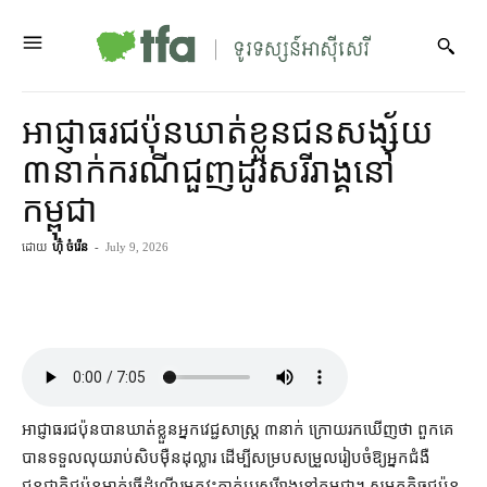
អាជ្ញាធរ​ជប៉ុន​ឃាត់ខ្លួន​ជនសង្ស័យ
៣​នាក់​ករណី​ជួញដូរ​សរីរាង្គ​នៅ​
កម្ពុជា
ដោយ
ហ៊ុំ ចំរើន
-
July 9, 2026
អាជ្ញាធរ​ជប៉ុន​បាន​ឃាត់ខ្លួន​អ្នក​វេជ្ជសាស្ត្រ ៣​នាក់ ក្រោយ​រក​ឃើញ​ថា ពួកគេ​
បាន​ទទួល​លុយរាប់​សិប​ម៉ឺន​ដុល្លារ ដើម្បី​សម្របសម្រួល​រៀបចំ​ឱ្យ​អ្នកជំងឺ​
ជនជាតិ​ជប៉ុន​ម្នាក់​ធ្វើដំណើរ​មក​វះកាត់​ប្ដូរ​សរីរាង្គ​នៅ​កម្ពុជា​។ សមត្ថកិច្ច​ជប៉ុន​