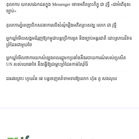
តុលាការ​​ យកសារឯកជនក្នុង Messenger ចោទអតីតព្រះភិក្ខុ ជា វុទ្ធី «ជាអំពើខុស
ច្បាប់»
តុលាការ​ភ្នំពេញ​​បើកសវនាការ​លើ​សំណុំរឿង​​អតីត​ព្រះសង្ឃ លោក ជា វុទ្ធី
អ្នកឃ្លាំមើល​សង្គម​ជំរុញ​ឱ្យ​កម្ពុជា​បន្ត​ប្រើ​ការទូត និង​ច្បាប់​អន្តរជាតិ ដោះស្រាយ​វិវាទ​
ព្រំដែន​ជាមួយ​ថៃ
អ្នកឃ្លាំមើល​ថា​ការ​យក​សំឡេង​ពលរដ្ឋ​មក​ប្រឆាំង​នឹង​របាយការណ៍​របស់​ប្រេសិត
UN របស់​យោធា​ថៃ នឹង​ធ្វើ​ឱ្យ​ជម្លោះព្រំដែន​កាន់តែ​រ៉ាំរ៉ៃ
ជនរងគ្រោះ ហួយវ័ន ផេ បន្ត​ចេញ​តវ៉ា​ទាមទារ​ឱ្យ​លោក ហ៊ុន តូ សង​លុយ