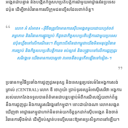
អង្កេត​ជាបន្ទាន់ និង​បង្កើត​កិច្ច​សហប្រតិបត្តិការ​ជាមួយ​អាជ្ញាធរ​នៃ​ប្រទេស​
ជប៉ុន ដើម្បី​ចាត់វិធានការ​លើ​ក្រុម​ជនល្មើស​ដែល​ពាក់ព័ន្ធ។
លោក អំ សំអាត៖ «
អ៊ីចឹង​ត្រូវតែ​មាន​ការស៊ើបអង្កេត​មួយ​ដោយ​ហ្មត់ចត់
តម្លាភាព និង​វិធានការ​ផ្លូវច្បាប់ ក៏ដូចជា​កិច្ច​សហប្រតិបត្តិការ​ជាមួយ​ប្រទេស​
ជប៉ុន​ហ្នឹង​ទៅលើ​ករណីនេះ​។ ពីព្រោះ​បើសិនជា​កម្ពុជា​យើង​មិន​អនុវត្ត​វិធាន
ការ​ច្បាប់ និង​កិច្ច​សហប្រតិបត្តិការ​ទេ ទប់ស្កាត់ និង​បង្ក្រាប​ទៅលើ​ការ​ជួញដូរ​
សរីរាង្គ​ទេ យើង​មានការ​បារម្ភ​ថា វា​អាច​នឹង​បន្ត​កើតឡើង​ទៅទៀត
»។
ប្រធាន​កម្មវិធី​ប្រឆាំង​ការ​ជួញដូរ​មនុស្ស និង​ទេសន្តរប្រវេសន៍​នៃ​អង្គការ​សង់
ត្រាល់ (CENTRAL) លោក ឌី ថេហូយ៉ា ប្រាប់​ទូរទស្សន៍​អាស៊ីសេរី​ថា អង្គការ​
របស់​លោក​តែង​ទទួល​បាន​ព័ត៌មាន​ជា​បន្តបន្ទាប់​អំពី​ករណី​សង្ស័យ​ពាក់ព័ន្ធ​
នឹង​ការ​ជួញដូរ និង​ការ​ប្ដូរ​សរីរាង្គ​នៅ​កម្ពុជា​។ ទោះជា​យ៉ាងណា លោក​សង្កេត​
ឃើញ​ថា អាជ្ញាធរ​កម្ពុជា​ហាក់​មិនទាន់​យកចិត្តទុកដាក់​ស៊ើបអង្កេត និង​ចាត់
វិធានការ​ម៉ឺងម៉ាត់ ដើម្បី​ទប់ស្កាត់​បទល្មើស​នេះ​ឱ្យ​មាន​ប្រសិទ្ធភាព​នៅឡើយ។