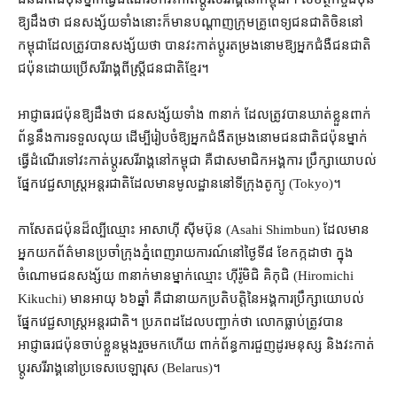
ឱ្យដឹង​ថា ជនសង្ស័យ​ទាំងនោះ​ក៏​មាន​បណ្ដាញ​ក្រុម​គ្រូពេទ្យ​ជនជាតិ​ចិន​នៅ​
កម្ពុជា​ដែល​ត្រូវ​បាន​សង្ស័យ​ថា បាន​វះកាត់​ប្តូរ​តម្រងនោម​ឱ្យ​អ្នកជំងឺ​ជនជាតិ​
ជប៉ុន​ដោយ​ប្រើ​សរីរាង្គ​ពី​ស្ត្រីជន​ជាតិខ្មែរ។
អាជ្ញាធរ​ជប៉ុន​ឱ្យ​ដឹង​ថា ជនសង្ស័យ​ទាំង ៣​នាក់ ដែល​ត្រូវ​បាន​ឃាត់ខ្លួន​ពាក់
ព័ន្ធ​នឹង​ការ​ទទួល​លុយ ដើម្បី​រៀបចំ​ឱ្យ​អ្នកជំងឺ​តម្រងនោម​ជនជាតិ​ជប៉ុន​ម្នាក់
ធ្វើដំណើរ​ទៅ​វះកាត់​ប្តូរ​សរីរាង្គ​នៅ​កម្ពុជា គឺជា​សមាជិក​អង្គការ ប្រឹក្សា​យោបល់​
ផ្នែក​វេជ្ជសាស្ត្រ​អន្តរជាតិ​ដែល​មាន​មូលដ្ឋាន​នៅ​ទីក្រុង​តូក្យូ (Tokyo)។
កាសែត​ជប៉ុន​ដ៏​ល្បីឈ្មោះ អាសាហ៊ី ស៊ីមប៊ុន (Asahi Shimbun) ដែល​មាន​
អ្នកយកព័ត៌មាន​ប្រចាំ​ក្រុងភ្នំពេញ​រាយការណ៍​នៅ​ថ្ងៃទី​៨ ខែកក្កដា​ថា ក្នុង​
ចំណោម​ជនសង្ស័យ ៣​នាក់​មាន​ម្នាក់​ឈ្មោះ ហ៊ីរ៉ូមិជិ គិកុជិ (Hiromichi
Kikuchi) មាន​អាយុ ៦៦​ឆ្នាំ គឺជា​នាយក​ប្រតិបត្តិ​នៃ​អង្គការ​ប្រឹក្សា​យោបល់​
ផ្នែក​វេជ្ជសាស្ត្រ​អន្តរជាតិ។ ប្រភព​ដដែល​បញ្ជាក់​ថា លោក​ធ្លាប់​ត្រូវ​បាន​
អាជ្ញាធរ​ជប៉ុន​ចាប់ខ្លួន​ម្ដង​រួច​មក​ហើយ ពាក់ព័ន្ធ​ការ​ជួញដូរ​មនុស្ស និង​វះកាត់​
ប្ដូរ​សរីរាង្គ​នៅ​ប្រទេស​បេឡារុស (Belarus)​។​