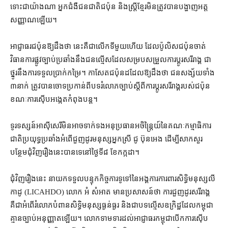
ទោះជា​យ៉ាងណា អ្នកជំងឺ​ជនជាតិ​ជប៉ុន និង​ស្ត្រី​ខ្មែរ​មិន​ត្រូវ​បាន​បង្ហាញ​អត្ត
សញ្ញាណ​ឡើយ។
អាជ្ញាធរ​ជប៉ុន​ឱ្យ​ដឹង​ថា នេះ​គឺជា​លើកទីមួយ​ហើយ ដែល​ប៉ូលិស​ជប៉ុន​ចាត់​
វិធានការ​ផ្លូវច្បាប់​ប្រឆាំង​នឹង​ជនល្មើស​ដែល​សម្របសម្រួល​ការ​ប្ដូរ​សរីរាង្គ ជា​
ថ្នូរ​នឹង​ការ​ទទួល​ប្រាក់កម្រៃ​។ កាសែត​ជប៉ុន​ដដែល​ឱ្យដឹង​ថា ជនសង្ស័យ​ទាំង
៣​នាក់ ត្រូវ​បាន​ចោទប្រកាន់​ពី​បទ​រំលោភច្បាប់​ស្ដីពី​ការ​ប្ដូរ​សរីរាង្គ​របស់​ជប៉ុន
ខណៈ​ការស៊ើបអង្កេត​កំពុង​បន្ត។
ទូរទស្សន៍​អាស៊ីសេរី​មិន​អាច​ទាក់ទង​អនុប្រធាន​អចិន្ត្រៃយ៍​នៃ​គណៈកម្មាធិការ​
ជាតិ​ប្រយុទ្ធ​ប្រឆាំង​អំពើ​ជួញដូរ​មនុស្ស​អ្នកស្រី ជូ ប៊ុនអេង ដើម្បី​សាកសួរ​
បន្ថែម​ជុំវិញ​រឿង​នេះ​បានទេ​នៅ​ថ្ងៃទី​៨ ខែ​កក្កដា។
ជុំវិញ​រឿង​នេះ នាយក​ទទួលបន្ទុក​កិច្ចការ​ទូទៅ​នៃ​អង្គការ​ការពារ​សិទ្ធិមនុស្ស​លី
កាដូ (LICAHDO) លោក អំ សំអាត មានប្រសាសន៍ថា ការ​ជួញដូរ​សរីរាង្គ​
គឺជា​អំពើ​រំលោភបំពាន​សិទ្ធិមនុស្ស​ធ្ងន់ធ្ងរ និង​ជា​បទល្មើស​ឧក្រិដ្ឋ​ដែល​កម្ពុជា​
គ្មាន​ច្បាប់​អនុញ្ញាត​ឡើយ​។ លោក​ទាមទារ​ដល់​អាជ្ញាធរ​កម្ពុជា​បើក​ការស៊ើប