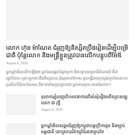
លោក ហ៊ុន ម៉ាណែត ជំរុញ​ឱ្យ​និស្សិត​ប្រឹងរៀន​ដើម្បី​បម្រើ​
ជាតិ ប៉ុន្តែ​លោក និង​មន្ត្រី​​ខ្លួន​ត្រូវ​បាន​លើក​បន្តុប​ពី​ម៉ែឪ
August 6, 2026
អ្នកឃ្លាំមើល​លើកឡើង​ថា អ្នក​ដែល​ផ្ដល់​គំរូ​អាក្រក់ និង​បន្ទាបបន្ថោក​វិស័យ​អប់រំ គឺជា​
រដ្ឋាភិបាល ព្រោះ​អ្នកចេះដឹង​ពិតប្រាកដ ពុំ​សូវ​មានឱកាស ចូល​ធ្វើតាម​ក្រសួង​ស្ថាប័ន​នោះ​ទេ
ប្រសិនបើ​ពុំ​ចេះ​អែបអប និង មាន​សែស្រឡាយ​ជា អ្នកមាន​លុយ មានអំណាច។
តុលាការ​ភ្នំពេញ​​បើកសវនាការ​លើ​សំណុំរឿង​​អតីត​ព្រះសង្ឃ
លោក ជា វុទ្ធី
August 6, 2026
អ្នកឃ្លាំមើល​សង្គម​ជំរុញ​ឱ្យ​កម្ពុជា​បន្ត​ប្រើ​ការទូត និង​ច្បាប់​
អន្តរជាតិ ដោះស្រាយ​វិវាទ​ព្រំដែន​ជាមួយ​ថៃ