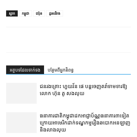
ស្លាក
កម្ពុជា
ជប៉ុន
ដូរសរីរាង
អត្ថបទ​ដែល​ទាក់ទង
បន្ថែម​ពី​អ្នកនិពន្ធ
ជនរងគ្រោះ ហួយវ័ន ផេ បន្ត​ចេញ​តវ៉ា​ទាមទារ​ឱ្យ​
លោក ហ៊ុន តូ សង​លុយ
ធនាគារជាតិ​កម្ពុជា​ដក​អាជ្ញាប័ណ្ណ​ធនាគារ​៣​​ទៀត​
ក្រោយ​អាមេរិក​ដាក់​ទណ្ឌកម្ម​​រឿង​ឆបោក​អនឡាញ
និង​លាងលុយ