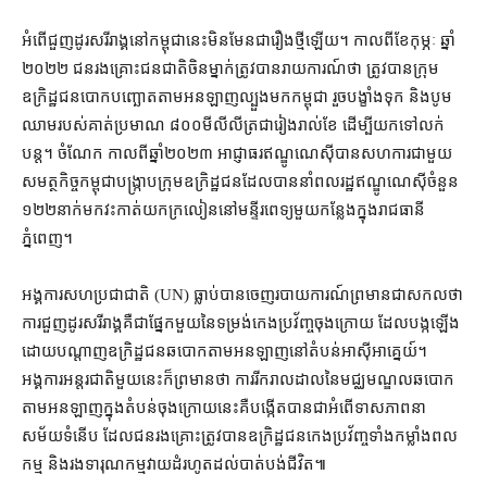
អំពើ​ជួញដូរ​សរីរាង្គ​នៅ​កម្ពុជា​នេះ​មិនមែន​ជា​រឿង​ថ្មី​ឡើយ។ កាលពី​ខែ​កុម្ភៈ ឆ្នាំ​
២០២២ ជនរងគ្រោះ​ជនជាតិ​ចិន​ម្នាក់​ត្រូវ​បាន​រាយការណ៍​ថា ត្រូវ​បាន​ក្រុម​
ឧក្រិដ្ឋជន​បោក​បញ្ឆោត​តាម​អនឡាញ​ល្បួង​មក​កម្ពុជា រួច​បង្ខាំង​ទុក និង​បូម​
ឈាម​របស់​គាត់​ប្រមាណ ៨០០​មី​លី​លីត្រ​ជា​រៀងរាល់​ខែ ដើម្បី​យក​ទៅ​លក់​
បន្ត។ ចំណែក កាលពី​ឆ្នាំ​២០២៣ អាជ្ញាធរ​ឥណ្ឌូណេស៊ី​បាន​សហការ​ជាមួយ​
សមត្ថកិច្ច​កម្ពុជា​បង្ក្រាប​ក្រុម​ឧក្រិដ្ឋជន​ដែល​បាន​នាំ​ពលរដ្ឋ​ឥណ្ឌូណេស៊ី​ចំនួន
១២២​នាក់​មក​វះកាត់​យក​ក្រលៀន​នៅ​មន្ទីរពេទ្យ​មួយ​កន្លែង​ក្នុង​រាជធានី​
ភ្នំពេញ។
អង្គការសហប្រជាជាតិ (UN) ធ្លាប់​បាន​ចេញ​របាយការណ៍​ព្រមាន​ជា​សកល​ថា
ការ​ជួញដូរ​សរីរាង្គ​គឺជា​ផ្នែក​មួយ​នៃ​ទម្រង់​កេងប្រវ័ញ្ច​ចុងក្រោយ ដែល​បង្កឡើង​
ដោយ​បណ្ដាញ​ឧក្រិដ្ឋជន​ឆបោក​តាម​អនឡាញ​នៅ​តំបន់​អាស៊ីអាគ្នេយ៍​។
អង្គការ​អន្តរជាតិ​មួយ​នេះ​ក៏​ព្រមាន​ថា ការ​រីក​រាលដាល​នៃ​មជ្ឈមណ្ឌល​ឆបោក​
តាម​អនឡាញ​ក្នុង​តំបន់​ចុងក្រោយ​នេះ​គឺ​បង្កើត​បាន​ជា​អំពើ​ទាសភាព​នា​
សម័យ​ទំនើប ដែល​ជនរងគ្រោះ​ត្រូវ​បាន​ឧក្រិដ្ឋជន​កេងប្រវ័ញ្ច​ទាំង​កម្លាំង​ពល
កម្ម និង​រង​ទារុណកម្ម​វាយដំ​រហូតដល់​បាត់បង់​ជីវិត៕