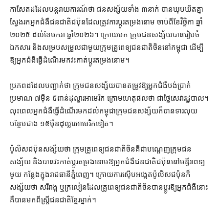
កាសែត​ដដែល​បន្ត​រាយការណ៍​ថា ជនសង្ស័យ​ទាំង ៣​នាក់ បាន​ឃុបឃិត​គ្នា​
ស្វែងរក​អ្នកជំងឺ​ជនជាតិ​ជប៉ុន​ដែល​ត្រូវ​ការ​ប្ដូរ​តម្រងនោម ចាប់ពី​ខែវិច្ឆិកា ឆ្នាំ​
២០២៥ ដល់​ខែមករា ឆ្នាំ​២០២៦​។ ក្រោយ​មក ក្រុម​ជនសង្ស័យ​បាន​រៀបចំ​
ឯកសារ និង​សម្របសម្រួល​ជាមួយ​ក្រុម​គ្រូពេទ្យ​ជនជាតិ​ចិន​នៅ​កម្ពុជា ដើម្បី​
ឱ្យ​អ្នកជំងឺ​ធ្វើដំណើរ​មក​វះកាត់​ប្តូរ​តម្រងនោម។
ប្រភព​ដដែល​បញ្ជាក់​ថា ក្រុម​ជនសង្ស័យ​បាន​តម្រូវ​ឱ្យ​អ្នកជំងឺ​បង់ប្រាក់​
ប្រមាណ ៧​ម៉ឺន ៥​ពាន់​ដុល្លារ​អាមេរិក ក្រោម​ហេតុផល​ថា ជា​ថ្លៃ​សេវា​រដ្ឋបាល​។
លុះ​ពេល​អ្នកជំងឺ​ធ្វើដំណើរ​មកដល់​កម្ពុជា​ក្រុម​ជនសង្ស័យ​ក៏បាន​ទារ​លុយ​
បន្ថែម​ជាង ១៥​ម៉ឺន​ដុល្លារ​អាមេរិក​ទៀត។
ប៉ូលិស​ជប៉ុន​សង្ស័យ​ថា ក្រុម​គ្រូពេទ្យ​ជនជាតិ​ចិន​គឺជា​បណ្ដេញ​ក្រុម​ជន
សង្ស័យ និង​បាន​វះកាត់​ប្តូរ​តម្រងនោម​ឱ្យ​អ្នកជំងឺ​ជនជាតិ​ជប៉ុន​នៅ​មន្ទីរពេទ្យ​
មួយ កន្លែង​ក្នុង​រាជធានី​ភ្នំពេញ​។ ក្រោយ​ការស៊ើបអង្កេត​ប៉ូលិស​ជប៉ុន​ក៏​
សង្ស័យ​ថា សរីរាង្គ ឬ​ក្រលៀន​ដែល​គ្រូពេទ្យ​ជនជាតិ​ចិន​បាន​ប្ដូរ​ឱ្យ​អ្នកជំងឺ​នោះ​
គឺ​បាន​មក​ពី​ស្ត្រីជន​ជាតិខ្មែរ​ម្នាក់។