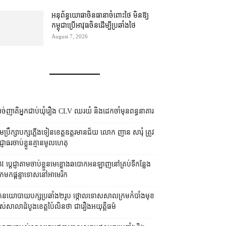
អនុព័ន្ធយោធា​ចិន​ធានា​ចំពោះ​ថៃ មិន​ឱ្យ​
កម្ពុជា​ប្រើ​អាវុធ​ចិន​ដើម្បី​ប្រឆាំង​ថៃ ​
August 7, 2026
ច់ញាតិអ្នកជាប់ឃុំរឿង CLV ឈរយំ និងដេកចាំមុនពន្ធនាគារ
រុមប្រឹក្សា​បក្ស​ភ្លើងទៀន​ខេត្ត​ឧត្ដរមានជ័យ លោក ញាន សារុំ ត្រូវ​
្ញាធរ​ចាប់ខ្លួន​គ្មាន​មូលហេតុ
I ប្ដេជ្ញា​តាម​ចាប់ខ្លួន​មេខ្លោង​ឆបោក​អនឡាញ​នៅ​គ្រប់​ទីកន្លែង​
​មក​ផ្ដន្ទាទោស​នៅ​អាមេរិក
នកនយោបាយ​បក្ស​ប្រឆាំង​២​រូប ថ្កោលទោស​សាលក្រម​កំបាំងមុខ​
ស់​សាលាដំបូង​ខេត្ត​ប៉ៃលិន​ថា ជា​រឿង​អយុត្តិធម៌