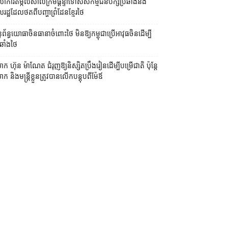
លាការ​តម្កល់​សាលក្រម​ផ្ដន្ទាទោស​សកម្មជន​បក្ស​ប្រឆាំង​និង​
ដ្ឋ​ដែល​ថត​ពី​បញ្ហា​ព្រំដែន​ខ្មែរ​ថៃ
ព័ន្ធយោធា​ចិន​ធានា​ចំពោះ​ថៃ មិន​ឱ្យ​កម្ពុជា​ប្រើ​អាវុធ​ចិន​ដើម្បី​
ឆាំង​ថៃ ​
ក ហ៊ុន ម៉ាណែត ជំរុញ​ឱ្យ​និស្សិត​ប្រឹងរៀន​ដើម្បី​បម្រើ​ជាតិ ប៉ុន្តែ​
 និង​មន្ត្រី​​ខ្លួន​ត្រូវ​បាន​លើក​បន្តុប​ពី​ម៉ែឪ