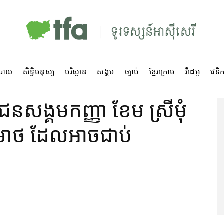
បាយ
សិទ្ធិមនុស្ស
បរិស្ថាន
សង្គម
ច្បាប់
ខ្មែរក្រោម
វីដេអូ
វេទិក
មជន​សង្គម​កញ្ញា ខែម ស្រីមុំ
រមាថ ដែល​អាច​ជាប់​