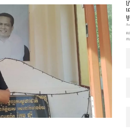
ក្
លោ
ម
Au
សង្
ការ