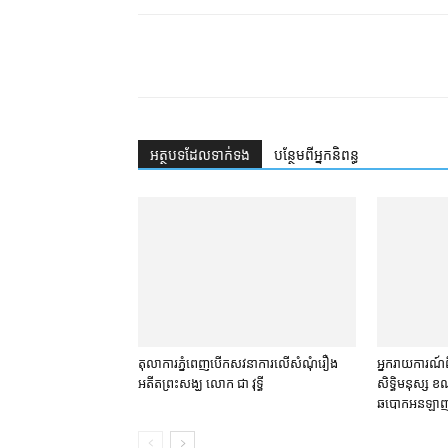
អត្ថបទ​ដែល​ទាក់ទង
បន្ថែម​ពី​អ្នកនិពន្ធ
តុលាការ​ភ្នំពេញ​​បើកសវនាការ​លើ​សំណុំរឿង​​
អ្នករាយការណ៍​ព
អតីត​ព្រះសង្ឃ លោក ជា វុទ្ធី
សិទ្ធិមនុស្ស ខណៈ
ឆបោក​អន​ឡាញ 