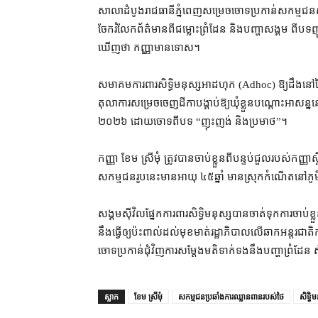
សាលាដំបូង​រាជធានី​ភ្នំពេញ​សម្រេច​ចោទប្រកាន់​សកម្មជន​សង្
ចែករំលែក​ព័ត៌មាន​ពី​ជម្លោះព្រំដែន និង​បញ្ហា​សង្គម ពី​បទ​ញ
ឃើញ​ថា កញ្ញា​មានទោស។
សមាគម​ការពារ​សិទ្ធិមនុស្ស​អាដហុក (Adhoc) ឱ្យ​ដឹង​នៅ​ថ្ង
តុលាការ​សម្រេច​ចេញ​ដីកា​បង្គាប់​ឱ្យ​ឃុំខ្លួន​បណ្ដោះអាសន្ន​ន
២០២៦ ដោយ​ចោទ​ពី​បទ “​ញុះញង់ និង​ប្រមាថ”។
កញ្ញា ខែម ស្រីមុំ ត្រូវ​បាន​ចាប់ខ្លួន​ពី​បន្ទប់​ជួល​របស់​កញ្ញ
សកម្មជន​រូប​នេះ​មាន​អាយុ ៤៥​ឆ្នាំ មាន​ស្រុកកំណើត​នៅ​ភ
សង្គម​ស៊ីវិល​ផ្នែក​ការពារ​សិទ្ធិមនុស្ស​បាន​ចាត់ទុក​ការ​ចាប់
នឹង​ធ្វើ​ឲ្យ​ប៉ះពាល់​ដល់​មុខមាត់​រដ្ឋាភិបាល​លើ​ឆាក​អន្តរជា
ចោទប្រកាន់​ជុំវិញ​ការសម្ដែង​មតិ​ទាក់ទង​នឹង​បញ្ហា​ព្រំដែន
ស្លាក
ខែម ស្រីមុំ
សកម្មជនប្រឆាំងការឈ្លានពានរបស់ថៃ
សិទ្ធិម