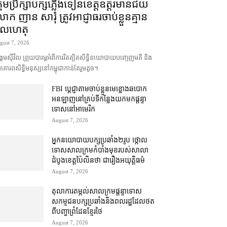
រុមប្រឹក្សា​បក្ស​ភ្លើងទៀន​ខេត្ត​ឧត្ដរមានជ័យ
ក ញាន សារុំ ត្រូវ​អាជ្ញាធរ​ចាប់ខ្លួន​គ្មាន​
ូលហេតុ
gust 7, 2026
គម​ស៊ីវិល ព្រួយបារម្ភ​អំពី​ការ​រឹតត្បិត​សិទ្ធិ​នយោបាយ​បញ្ចេញមតិ និង​
គោរព​សិទ្ធិមនុស្ស​នៅ​កម្ពុជា​កាន់តែ​រួម​តូច។
FBI ប្ដេជ្ញា​តាម​ចាប់ខ្លួន​មេខ្លោង​ឆបោក​
អនឡាញ​នៅ​គ្រប់​ទីកន្លែង​យក​មក​ផ្ដន្ទា
ទោស​នៅ​អាមេរិក
August 7, 2026
អ្នកនយោបាយ​បក្ស​ប្រឆាំង​២​រូប ថ្កោល
ទោស​សាលក្រម​កំបាំងមុខ​របស់​សាលា
ដំបូង​ខេត្ត​ប៉ៃលិន​ថា ជា​រឿង​អយុត្តិធម៌
August 7, 2026
តុលាការ​តម្កល់​សាលក្រម​ផ្ដន្ទាទោស​
សកម្មជន​បក្ស​ប្រឆាំង​និង​ពលរដ្ឋ​ដែល​ថត​
ពី​បញ្ហា​ព្រំដែន​ខ្មែរ​ថៃ
August 7, 2026