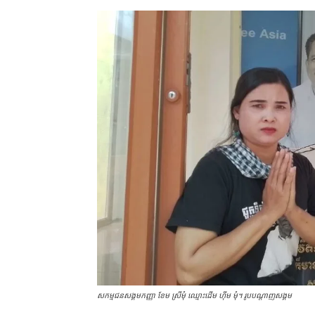
សកម្មជន​សង្គម​កញ្ញា ខែម ស្រីមុំ ឈ្មោះដើម ហ៊ីម​ មុំ។ រូបបណ្ដាញសង្គម