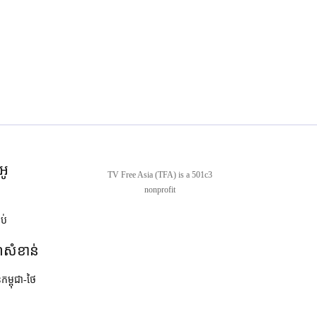
អូ
TV Free Asia (TFA) is a 501c3
nonprofit
ាប់
ណ៍សំខាន់
នកម្ពុជា-ថៃ