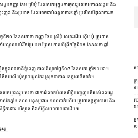
គម​កញ្ញា ខែម ស្រីមុំ ដែល​សកម្ម​ក្នុង​ការ​ចូលរួម​សកម្មភាព​សង្គម និង​
ុះញង់ និង​ប្រមាថ ដែល​អាច​ជាប់​ពន្ធនាគារ​២​ឆ្នាំ ប្រសិនបើ​តុលាការ​រក​
ៃទី​២០ ខែឧសភា​ថា កញ្ញា ខែម ស្រីមុំ ឈ្មោះ​ដើម ហ៊ីម មុំ ត្រូវ​បាន​
ៅ​មណ្ឌល​អប់រំ​កែប្រែ ម​២ ព្រៃ​ស កាលពី​ព្រឹក​ថ្ងៃទី​១៩ ខែ​ឧសភា ឆ្នាំ​
សា
ា​ស្ថិត​ក្នុង​រាជធានី​ភ្នំពេញ កាលពី​ល្ងាច​ថ្ងៃទី​១៥ ខែឧសភា ឆ្នាំ​២០២៦​។
ូមិ​និគមលើ ឃុំ​ស្វាយដូនកែវ ស្រុក​បាកាន ខេត្តពោធិ៍សាត់។
ក្
អាជ
ខ្លួន​សកម្មជន​រូប​នេះ​ថា ជា​ការ​រំលោភបំពាន​សិទ្ធិ​បញ្ចេញមតិ​របស់​ពលរដ្ឋ
FB
តិ​កាន់តែ​ខ្លាំង ខណៈ​មនុស្ស​ជាង ១០០​នាក់​ហើយ ត្រូវ​បាន​ផ្ដន្ទាទោស និង​
យក
 សិទ្ធិ​ការងារ បរិស្ថាន និង​សិទ្ធិ​នយោបាយ​ជាដើម៕
អ្
រប
នុស្ស