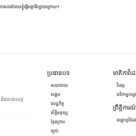
ករកនេះនៅពេលខ្ញុំធ្វើអត្ថាធិប្បាយក្រោយ។
ប្រធានបទ
មាតិកាវីដេ
នយោបាយ
វីដេអូ
សង្គម
វេទិកាអ្នកស្ដ
ង និងទាន់ហេតុ
សេដ្ឋកិច្ច
ព្រឹត្តិការ
សិទ្ធិមនុស្ស
ជម្លោះព្រំដែ
ខ្មែរក្រោម
ច្បាប់