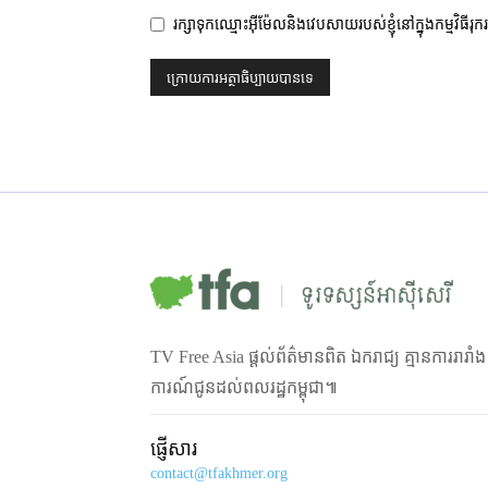
រក្សាទុកឈ្មោះអ៊ីម៉ែលនិងវេបសាយរបស់ខ្ញុំនៅក្នុងកម្មវិធីរុ
TV Free Asia ផ្ដល់ព័ត៌មានពិត ឯករាជ្យ គ្មានការរារាំ
ការណ៍ជូនដល់ពលរដ្ឋកម្ពុជា៕
ផ្ញើសារ
contact@tfakhmer.org