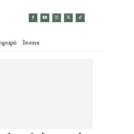
ាអ្នកស្ដាប់
វិភាគទាន