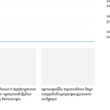
តុ
ពលរ
អនុ
ប្រ
លោ
លោក
ិសេស​UN ជំរុញឱ្យ​កម្ពុជា​គោរព​
អង្គការ​សង្គម​ស៊ីវិល ថា​អ្នកសារព័ត៌មាន និង​អ្នក​
​កម្ពុជា​ប្រឈម​វិបត្តិ​ព្រំដែន
បញ្ចេញមតិ​លើ​បណ្ដាញ​សង្គម​បន្ត​ប្រឈម​ការ​
និង​ការបោះឆ្នោត​
យាយី​ផ្លូវច្បាប់