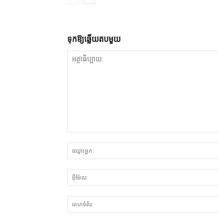
ទុក​ឱ្យ​ឆ្លើយ​តប​មួយ