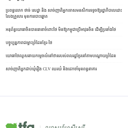
ប្រពន្ធ​លោក ថាច់ សេដ្ឋា និង សាច់ញាតិ​អ្នកទោស​មនសិការ​ទទូច​ឱ្យ​រដ្ឋាភិបាល​ដោះ
លែង​គ្រួសារ មុន​ការបោះឆ្នោត
អនុព័ន្ធយោធាចិនបានធានាចំពោះថៃ មិនឱ្យកម្ពុជាប្រើអាវុធចិន ដើម្បីប្រឆាំងថៃ
បច្ចុប្បន្នភាពជម្លោះព្រំដែនខ្មែរ-ថៃ
យោធាថៃឈូសឆាយកម្ទេចលំនៅឋានរបស់ពលរដ្ឋខ្មែរនៅតាមបណ្ដោយព្រំដែន
សាច់ញាតិអ្នកជាប់ឃុំរឿង CLV ឈរយំ និងដេកចាំមុនពន្ធនាគារ