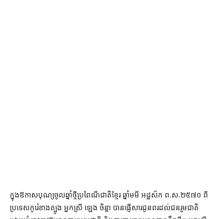
ក្នុងឱកាសបុណ្យចូលឆ្នាំថ្មីប្រពៃណីជាតិខ្មែរ ឆ្នាំមមី អដ្ឋស័ក ព.ស.២៥៧០ ពី
ប្រទេសកូរ៉េខាងត្បូង អ្នកស្រី ឡេង ចិន្តា បានផ្ញើសារជូនពរដល់ជនរួមជាតិ