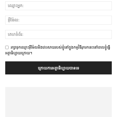
រក្សាទុកឈ្មោះអ៊ីម៉ែលនិងវេបសាយរបស់ខ្ញុំនៅក្នុងកម្មវិធីរុករកនេះនៅពេលខ្ញុំធ្វើ
អត្ថាធិប្បាយក្រោយ។