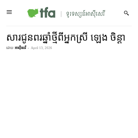
សារជូនពរឆ្នាំថ្មីពីអ្នកស្រី ឡេង ចិន្តា
ដោយ
អាស៊ីសេរី
-
April 13, 2026