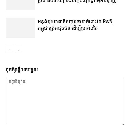
ប្រជាធិបតេយ្យ និងបញ្ចប់ឧក្រិដ្ឋកម្មអនឡាញ
អនុព័ន្ធយោធាចិនបានធានាចំពោះថៃ មិនឱ្យ
កម្ពុជាប្រើអាវុធចិន ដើម្បីប្រឆាំងថៃ
ទុក​ឱ្យ​ឆ្លើយ​តប​មួយ