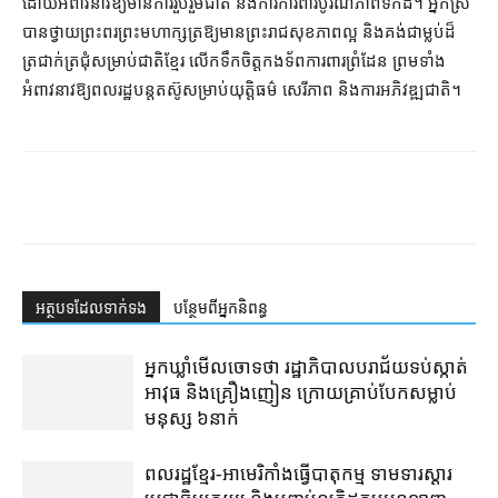
ដោយអំពាវនាវឱ្យមានការរួបរួមជាតិ និងការការពារបូរណភាពទឹកដី។ អ្នកស្រី
បានថ្វាយព្រះពរព្រះមហាក្សត្រឱ្យមានព្រះរាជសុខភាពល្អ និងគង់ជាម្លប់ដ៏
ត្រជាក់ត្រជុំសម្រាប់ជាតិខ្មែរ លើកទឹកចិត្តកងទ័ពការពារព្រំដែន ព្រមទាំង
អំពាវនាវឱ្យពលរដ្ឋបន្តតស៊ូសម្រាប់យុត្តិធម៌ សេរីភាព និងការអភិវឌ្ឍជាតិ។
អត្ថបទ​ដែល​ទាក់ទង
បន្ថែម​ពី​អ្នកនិពន្ធ
អ្នកឃ្លាំមើលចោទថា រដ្ឋាភិបាលបរាជ័យទប់ស្កាត់
អាវុធ និងគ្រឿងញៀន ក្រោយគ្រាប់បែកសម្លាប់
មនុស្ស ៦នាក់
ពលរដ្ឋខ្មែរ-អាមេរិកាំងធ្វើបាតុកម្ម ទាមទារស្ដារ