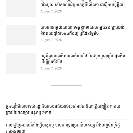
បាំងមុខ​របស់​សាលាដំបូង​ខេត្ត​ប៉ៃលិន​ថា ជា​រឿង​អយុត្តិធម៌
August 7, 2026
តុលាការ​តម្កល់​សាលក្រម​ផ្ដន្ទាទោស​សកម្មជន​បក្ស​ប្រឆាំង​
និង​ពលរដ្ឋ​ដែល​ថត​ពី​បញ្ហា​ព្រំដែន​ខ្មែរ​ថៃ
August 7, 2026
អនុព័ន្ធយោធា​ចិន​ធានា​ចំពោះ​ថៃ មិន​ឱ្យ​កម្ពុជា​ប្រើ​អាវុធ​ចិន​
ដើម្បី​ប្រឆាំង​ថៃ ​
August 7, 2026
អ្នកឃ្លាំមើលចោទថា រដ្ឋាភិបាលបរាជ័យទប់ស្កាត់អាវុធ និងគ្រឿងញៀន ក្រោយ
គ្រាប់បែកសម្លាប់មនុស្ស ៦នាក់
ពលរដ្ឋខ្មែរ-អាមេរិកាំងធ្វើបាតុកម្ម ទាមទារស្ដារប្រជាធិបតេយ្យ និងបញ្ចប់ឧក្រិដ្ឋ
កម្មអនឡាញ