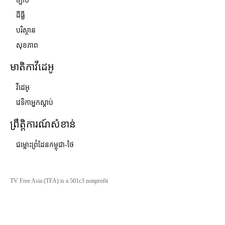
ច្បាប់
ដីធ្លី
បរិស្ថាន
សុខភាព
មាតិកាវីដេអូ
វីដេអូ
វេទិកាអ្នកស្ដាប់
ព្រឹត្តិការណ៍សំខាន់
ជម្លោះព្រំដែនកម្ពុជា-ថៃ
TV Free Asia (TFA) is a 501c3 nonprofit