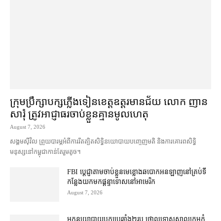
ក្រុមប្រឹក្សា​បក្ស​ភ្លើងទៀន​ខេត្ត​ឧត្ដរមានជ័យ លោក ញាន
សារុំ ត្រូវ​អាជ្ញាធរ​ចាប់ខ្លួន​គ្មាន​មូលហេតុ
August 7, 2026
សង្គម​ស៊ីវិល ព្រួយបារម្ភ​អំពី​ការ​រឹតត្បិត​សិទ្ធិ​នយោបាយ​បញ្ចេញមតិ និង​ការគោរព​សិទ្ធិ
មនុស្ស​នៅ​កម្ពុជា​កាន់តែ​រួម​តូច។
FBI ប្ដេជ្ញា​តាម​ចាប់ខ្លួន​មេខ្លោង​ឆបោក​អនឡាញ​នៅ​គ្រប់​ទី
កន្លែង​យក​មក​ផ្ដន្ទាទោស​នៅ​អាមេរិក
August 7, 2026
អ្នកនយោបាយ​បក្ស​ប្រឆាំង​២​រូប ថ្កោលទោស​សាលក្រម​កំ