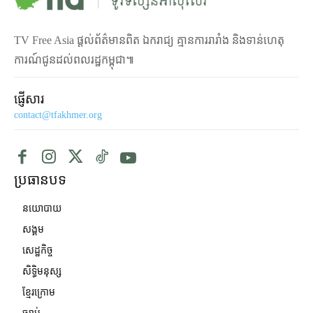
TV Free Asia ផ្ដល់ព័ត៌មានពិត ឯករាជ្យ គ្មានការរារាំង និងទាន់ហេតុ
ការណ៍ជូនដល់ពលរដ្ឋកម្ពុជា៕
ផ្ញើសារ
contact@tfakhmer.org
ប្រធានបទ
នយោបាយ
សង្គម
សេដ្ឋកិច្ច
សិទ្ធិមនុស្ស
ខ្មែរក្រោម