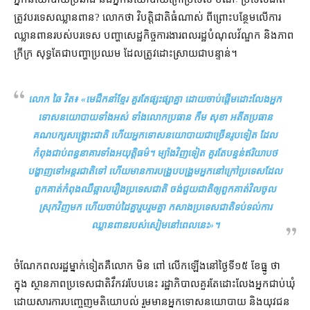
ត្រូវ​បរទេស​ឈ្លានពាន​? លោក​ថា វិបត្តិ​ជាតិ​ធំ​ណាស់ ពីព្រោះ​បន្ថែម​លើ​ការ
ឈ្លានពាន​របស់​បរទេស បញ្ហា​សេដ្ឋកិច្ច​ការងារ​ពលរដ្ឋ​បំណុល​វ័ណ្ឌក និង​ភាព​
ក្រីក្រ សុទ្ធតែ​ជា​បញ្ហា​ប្រឈម ដែល​ត្រូវ​ដោះស្រាយ​ជា​បន្ទាន់។
លោក ឆៃ វិត៖ «
មេដឹកនាំ​ខ្មែរ គួរតែ​ផ្សះផ្សា​គ្នា ដោយ​ចាប់ផ្ដើម​ដោះលែង​អ្នក​
ទោស​នយោបាយ​ទាំងអស់ ទាំង​លោក​ប្រធាន កឹម សុខា អតីត​ប្រធាន​
គណបក្ស​សង្គ្រោះ​ជាតិ ហើយ​អ្នក​ទោស​នយោបាយ​ជាច្រើន​រូប​ទៀត ដែល​
កំពុង​ជាប់​ពន្ធនាគារ​ទាំង​អយុត្តិធម៌​។ ម្យ៉ាងវិញទៀត គួរតែ​បន្ទន់​ឥរិយាបថ​
បង្ហាញ​ទៅ​អន្តរជាតិ​ទៅ ហើយ​មានការ​បង្រួបបង្រួម​អ្នក​នៅ​ក្រៅ​ប្រទេស​ដែល​
ពួកគាត់​កំពុង​ឈឺឆ្អាល​រឿង​ប្រទេសជាតិ ចង់​ជួយ​ជាតិ​ឲ្យ​ពួកគាត់​វិល​ចូល​
ស្រុក​វិញ​មក ហើយ​ចាប់ដៃ​គ្នា​រួបរួម​គ្នា កសាង​ប្រទេសជាតិ​ទប់ទល់​ការ
ឈ្លានពាន​របស់​សៀម​នៅ​ពេល​នេះ
»។
ចំណែក​ពលរដ្ឋ​ម្នាក់ទៀត​គឺ​លោក មិន ពៅ លើកឡើង​នៅ​ថ្ងៃទី​១៥ ខែធ្នូ ថា
ក្នុង ស្ថានភាព​ប្រទេស​ជាតិ​វឹកវរ​បែបនេះ រដ្ឋាភិបាល​គួរតែ​ដោះលែង​អ្នក​ជាប់ឃុំ​
ដោយសារ​ការ​បញ្ចេញមតិ​យោបល់ រួមមាន​អ្នក​ទោស​នយោបាយ និង​យុវជន​