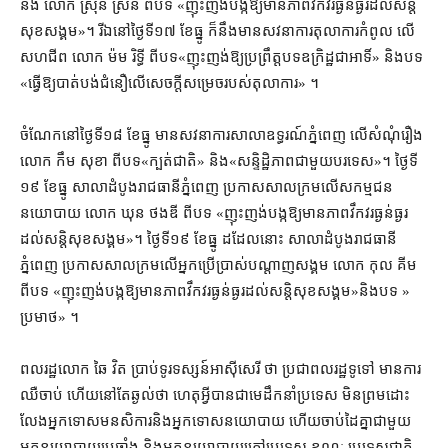
និង លោក ស្រ៊ុន ស្រ៊ន ពីបទ «​ញុះញង់​បង្ក​ឱ្យ​មាន​ភាព​វឹកវរ​ធ្ងន់ធ្ងរ​ដល់​សន្តិ
សុខ​សង្គម»។ រីឯ​នៅ​ថ្ងៃទី​១៧ ខែធ្នូ ក៏​នឹង​មាន​សវនាការ​តុលាការ​កំពូល លើ​
សហជីព លោក ម៉ម រិទ្ធី ពី​បទ​«​ញុះញង់​ឱ្យ​ប្រព្រឹត្ត​បទឧក្រិដ្ឋ​ជាអាទិ៍​» និង​បទ​
«​ធ្វើ​ឱ្យ​បាត់បង់​ជំនឿ​លើ​សេចក្តី​សម្រេច​របស់​តុលាការ» ។
ចំណែក​នៅ​ថ្ងៃទី​១៨ ខែ​ធ្នូ មាន​សវនាការ​សាលាឧទ្ធរណ៍​ភ្នំពេញ លើ​សំណុំរឿង​
លោក កឹម សុខា ពី​បទ​«​ក្បត់ជាតិ​» និង​«​សន្ទិដ្ឋិភាពជា​មួយ​បរទេស»។ ថ្ងៃទី​
១៩ ខែ​ធ្នូ សាលាដំបូង​រាជធានី​ភ្នំពេញ ប្រកាស​សាលក្រម​លើ​សកម្មជន​
នយោបាយ លោក ឃុន ថងឌី ពី​បទ «​ញុះញង់​បង្ក​ឱ្យ​មាន​ភាព​វឹកវរ​ធ្ងន់ធ្ងរ​
ដល់​សន្តិសុខ​សង្គម»។ ថ្ងៃទី​១៩ ខែធ្នូ ដដែល​នោះ សាលាដំបូង​រាជធានី​
ភ្នំពេញ ប្រកាស​សាលក្រម​លើ​អ្នកប្រើប្រាស់​បណ្ដាញ​សង្គម លោក កុល គីម
ពី​បទ «​ញុះញង់​បង្ក​ឱ្យ​មាន​ភាព​វឹកវរ​ធ្ងន់ធ្ងរ​ដល់​សន្តិសុខ​សង្គម​»​និង​បទ »​
ប្រមាថ» ។
ពលរដ្ឋ​លោក ឆៃ វិត ប្រាប់​ទូរទស្សន៍​អាស៊ីសេរី ថា ប្រជាពលរដ្ឋ​ទូទៅ មាន​ការ​
ឈឺចាប់ ហើយ​នៅតែ​ឆ្ងល់​ថា ហេតុអ្វី​បានជា​មេដឹកនាំ​ប្រទេស មិន​ព្រម​ដោះ
លែង​អ្នកទោស​មនសិការ​និង​អ្នកទោស​នយោបាយ ហើយ​ចាប់ដៃ​គ្នា​ជាមួយ​
អ្នកនយោបាយ​ប្រឆាំង និង​អ្នកនយោបាយ​ក្រៅប្រទេស ខណៈ ប្រទេស​ជាតិ​