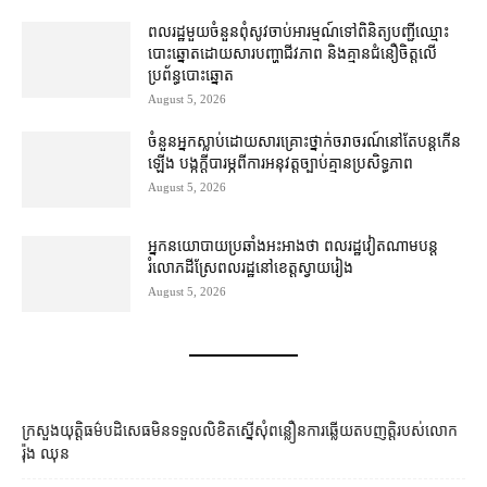
ពលរដ្ឋ​មួយចំនួន​ពុំ​សូវ​ចាប់អារម្មណ៍​ទៅ​ពិនិត្យ​បញ្ជី​ឈ្មោះ​
បោះឆ្នោត​ដោយសារ​បញ្ហា​ជីវភាព និង​គ្មាន​ជំនឿ​ចិត្ត​លើ​
ប្រព័ន្ធ​បោះឆ្នោត
August 5, 2026
ចំនួន​អ្នក​ស្លាប់​ដោយសារ​គ្រោះថ្នាក់​ចរាចរណ៍​នៅតែ​បន្ត​កើន
ឡើង បង្ក​ក្តី​បារម្ភ​ពី​ការអនុវត្ត​ច្បាប់​គ្មាន​ប្រសិទ្ធភាព
August 5, 2026
អ្នកនយោបាយ​ប្រឆាំង​អះអាង​ថា ពលរដ្ឋ​វៀតណាម​បន្ត​
រំលោភ​ដីស្រែ​ពលរដ្ឋ​នៅ​ខេត្តស្វាយរៀង​
August 5, 2026
ក្រសួងយុត្តិធម៌​បដិសេធ​មិន​ទទួល​លិខិត​ស្នើសុំ​ពន្លឿន​ការ​ឆ្លើយតប​ញត្តិ​របស់​លោក
រ៉ុង ឈុន