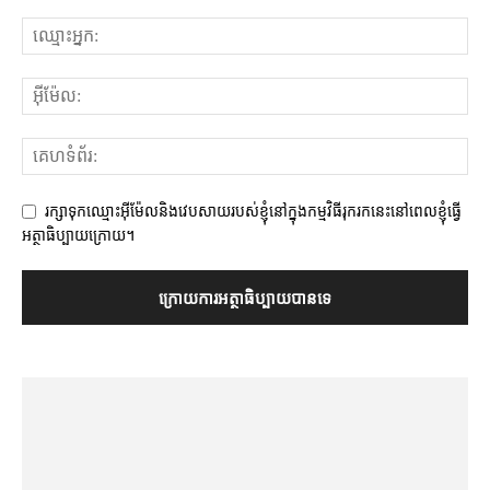
រក្សាទុកឈ្មោះអ៊ីម៉ែលនិងវេបសាយរបស់ខ្ញុំនៅក្នុងកម្មវិធីរុករកនេះនៅពេលខ្ញុំធ្វើ
អត្ថាធិប្បាយក្រោយ។