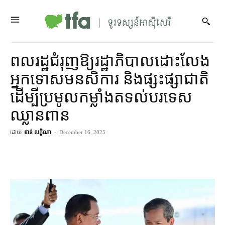
ពលរដ្ឋ​ជំរុញ​ឱ្យ​រដ្ឋាភិបាល​ដោះលែង​
អ្នកទោស​មនសិការ និង​ផ្សះផ្សា​ជាតិ
ដើម្បី​ប្រមូល​កម្លាំង​តទល់​បរទេស​
ឈ្លានពាន
ដោយ
ខាន់ លក្ខិណា
-
December 16, 2025