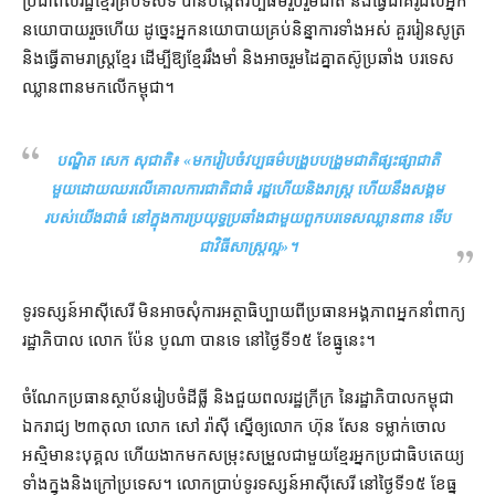
ប្រជាពលរដ្ឋ​ខ្មែរ​គ្រប់​ទិសទី បាន​បង្កើត​វប្បធម៌​រួបរួម​ជាតិ និង​ធ្វើជា​គំរូ​ដល់​អ្នក
នយោបាយ​រួចហើយ ដូច្នេះ​អ្នកនយោបាយ​គ្រប់​និន្នាការ​ទាំងអស់ គួរ​រៀនសូត្រ
និង​ធ្វើតាម​រាស្ត្រ​ខ្មែរ ដើម្បី​ឱ្យ​ខ្មែរ​រឹងមាំ និង​អាច​រួមដៃគ្នា​តស៊ូ​ប្រឆាំង បរទេស​
ឈ្លានពាន​មក​លើ​កម្ពុជា។
បណ្ឌិត សេក សុជាតិ៖ «
មក​រៀបចំ​វប្បធម៌​បង្រួបបង្រួម​ជាតិ​ផ្សះផ្សា​ជាតិ​
មួយ​ដោយ​ឈរ​លើ​គោលការ​ជាតិ​ជាធំ រដ្ឋ​ហើយ​និង​រាស្ត្រ ហើយ​នឹង​សង្គម​
របស់​យើង​ជាធំ នៅក្នុង​ការ​ប្រយុទ្ធ​ប្រឆាំង​ជាមួយ​ពួក​បរទេស​ឈ្លានពាន ទើប​
ជា​វិធីសាស្ត្រ​ល្អ
»។
ទូរទស្សន៍​អាស៊ីសេរី មិនអាច​សុំ​ការ​អត្ថាធិប្បាយ​ពី​ប្រធាន​អង្គភាព​អ្នកនាំពាក្យ​
រដ្ឋាភិបាល លោក ប៉ែន បូណា បាន​ទេ នៅ​ថ្ងៃទី​១៥ ខែធ្នូ​នេះ។
ចំណែក​ប្រធាន​ស្ថាប័ន​រៀបចំ​ដីធ្លី និង​ជួយ​ពលរដ្ឋ​ក្រីក្រ នៃ​រដ្ឋាភិបាល​កម្ពុជា​
ឯករាជ្យ ២៣​តុលា លោក សៅ រ៉ាស៊ី ស្នើ​ឲ្យ​លោក ហ៊ុន សែន ទម្លាក់​ចោល​
អស្មិមានះ​បុគ្គល ហើយ​ងាក​មក​សម្រុះសម្រួល​ជាមួយ​ខ្មែរ​អ្នក​ប្រជាធិបតេយ្យ
ទាំង​ក្នុង​និង​ក្រៅប្រទេស​។ លោក​ប្រាប់​ទូរទស្សន៍​អាស៊ីសេរី នៅ​ថ្ងៃទី​១៥ ខែ​ធ្នូ