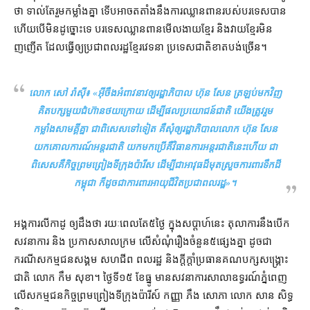
ថា ទាល់តែ​រួម​កម្លាំង​គ្នា ទើប​អាច​តតាំង​នឹង​ការឈ្លានពាន​របស់​បរទេស​បាន
ហើយ​បើ​មិន​ដូច្នោះ​ទេ បរទេស​ឈ្លានពាន​មើលងាយ​ខ្មែរ និង​វាយ​ខ្មែរ​មិន​
ញញើត ដែល​ធ្វើ​ឲ្យ​ប្រជាពលរដ្ឋ​ខ្មែរ​វេទនា ប្រទេសជាតិ​ខាតបង់​ច្រើន។
លោក សៅ រ៉ាស៊ី៖ «
អ៊ីចឹង​អំពាវនាវ​ឲ្យ​រដ្ឋាភិបាល ហ៊ុន សែន ត្រឡប់​មក​វិញ
គិត​បក្ស​មួយ​ជំហ៊ាន​ថយក្រោយ ដើម្បី​ផលប្រយោជន៍​ជាតិ យើង​ត្រូវ​រួម​
កម្លាំង​សាមគ្គី​គ្នា ជាពិសេស​ទៅទៀត គឺ​សុំ​ឲ្យ​រដ្ឋាភិបាល​លោក ហ៊ុន សែន
យក​គោលការណ៍​អន្តរជាតិ យក​មក​ប្រើ​គឺ​វិធានការ​អន្តរជាតិ​នេះ​ហើយ ជា
ពិសេស​គឺ​កិច្ចព្រមព្រៀង​ទីក្រុង​ប៉ារីស ដើម្បី​ជា​អាវុធ​ដ៏​មុត​ស្រួច​ការពារ​ទឹកដី​
កម្ពុជា ក៏ដូចជា​ការពារ​អាយុ​ជីវិត​ប្រជាពលរដ្ឋ
»។
អង្គការ​លីកាដូ ឲ្យ​ដឹង​ថា រយៈពេល​តែ​៥​ថ្ងៃ ក្នុង​សប្ដាហ៍​នេះ តុលាការ​នឹង​បើក
សវនាការ និង ប្រកាស​សាលក្រម លើ​សំណុំរឿង​ចំនួន​៥​ផ្សេងគ្នា ដូចជា
ករណី​សកម្មជន​សង្គម សហជីព ពលរដ្ឋ និង​ក្ដីក្ដាំ​ប្រធាន​គណបក្ស​សង្គ្រោះ​
ជាតិ លោក កឹម សុខា។ ថ្ងៃទី​១៥ ខែធ្នូ មាន​សវនាការ​សាលាឧទ្ធរណ៍​ភ្នំពេញ
លើ​សកម្មជន​កិច្ចព្រមព្រៀង​ទីក្រុង​ប៉ារីស៍ កញ្ញា ភឹង សោភា លោក សាន សិទ្ធ