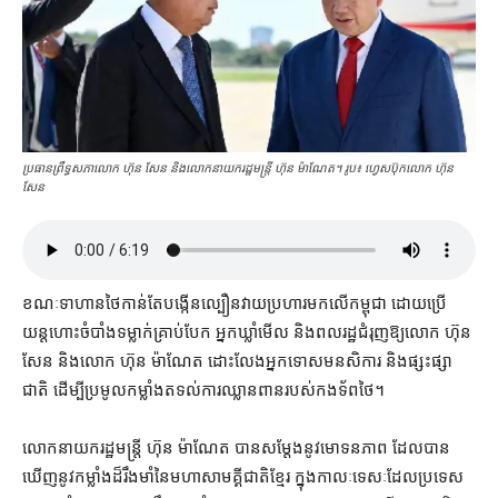
ប្រធាន​ព្រឹទ្ធសភា​លោក ហ៊ុន សែន និង​លោក​នាយករដ្ឋមន្ត្រី ហ៊ុន ម៉ាណែត។ រូប៖ ហ្វេសប៊ុក​លោក ហ៊ុន
សែន
ខណៈ​ទាហាន​ថៃ​កាន់តែ​បង្កើន​ល្បឿន​វាយប្រហារ​មក​លើ​កម្ពុជា ដោយ​ប្រើ​
យន្ដហោះ​ចំបាំង​ទម្លាក់​គ្រាប់​បែក អ្នកឃ្លាំមើល និង​ពលរដ្ឋ​ជំរុញ​ឱ្យ​លោក ហ៊ុន
សែន និង​លោក ហ៊ុន ម៉ាណែត ដោះលែង​អ្នកទោស​មនសិការ និង​ផ្សះផ្សា​
ជាតិ ដើម្បី​ប្រមូល​កម្លាំង​តទល់​ការ​ឈ្លានពាន​របស់​កងទ័ព​ថៃ។
លោកនាយក​រដ្ឋមន្ត្រី ហ៊ុន ម៉ាណែត បាន​សម្ដែង​នូវ​មោទនភាព ដែល​បាន​
ឃើញ​នូវ​កម្លាំង​ដ៏​រឹងមាំ​នៃ​មហា​សាមគ្គី​ជាតិខ្មែរ ក្នុង​កាលៈទេសៈ​ដែល​ប្រទេស​