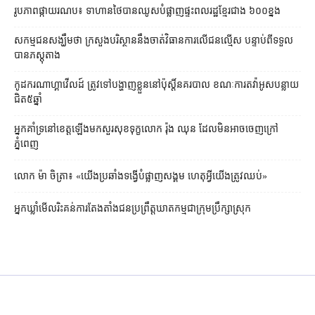
រូបភាពផ្កាយរណប៖ ទាហានថៃបានឈូសបំផ្លាញផ្ទះពលរដ្ឋខ្មែរជាង ៦០០ខ្នង
សកម្មជនសង្ឃឹមថា ក្រសួងបរិស្ថាននឹងចាត់វិធានការលើជនល្មើស បន្ទាប់ពីទទួល
បានភស្ដុតាង
កូដករណាហ្គាវើលដ៍ ត្រូវទៅបង្ហាញខ្លួននៅប៉ុស្ដិ៍នគរបាល ខណៈការតវ៉ាអូសបន្លាយ
ជិត៥ឆ្នាំ
អ្នកគាំទ្រនៅខេត្តឡើងមកសួរសុខទុក្ខលោក រ៉ុង ឈុន ដែលមិនអាចចេញក្រៅ
ភ្នំពេញ
លោក ម៉ា ចិត្រា៖ «យើងប្រឆាំងទង្វើបំផ្លាញសង្គម ហេតុអ្វីយើងត្រូវឈប់»
អ្នកឃ្លាំមើល​រិះគន់​ការតែងតាំងជនប្រព្រឹត្តឃាតកម្មជាក្រុមប្រឹក្សាស្រុក