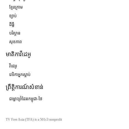
ខ្មែរក្រោម
ច្បាប់
ដីធ្លី
បរិស្ថាន
សុខភាព
មាតិកាវីដេអូ
វីដេអូ
វេទិកាអ្នកស្ដាប់
ព្រឹត្តិការណ៍សំខាន់
ជម្លោះព្រំដែនកម្ពុជា-ថៃ
TV Free Asia (TFA) is a 501c3 nonprofit