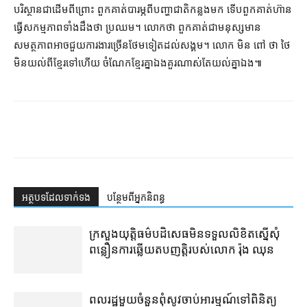
បរិស្ថាន​ជាដើម​ពីព្រោះ ពួកគាត់​បារម្ភ​ពី​បញ្ហា​ជាតិ​កន្លងមក ទើប​ពួកគាត់​ហ៊ាន​
ធ្វើ​សកម្មភាព​ទាំង​ដឹង​ថា ប្រឈម។ លោក​ថា ពួកគាត់​ជា​មនុស្ស​មាន​
សមត្ថភាព​អាច​ជួយ​ការងារ​ច្រើន​ថែមទៀត​ដល់​សង្គម។ លោក មិន ពៅ ថា ថៃ​
មិន​យល់​ពី​ខ្មែរ​ទៅ​ហើយ ចំណែក​ខ្មែរ​គ្នាឯង​គួរ​ណាស់​តែ​យល់​គ្នា​​​​ឯង៕
អត្ថបទ​ដែល​ទាក់ទង
បន្ថែម​ពី​អ្នកនិពន្ធ
ក្រសួងយុត្តិធម៌​បដិសេធ​មិន​ទទួល​លិខិត​ស្នើសុំ​
ពន្លឿន​ការ​ឆ្លើយតប​ញត្តិ​របស់​លោក រ៉ុង ឈុន
ពលរដ្ឋ​មួយចំនួន​ពុំ​សូវ​ចាប់អារម្មណ៍​ទៅ​ពិនិត្យ​