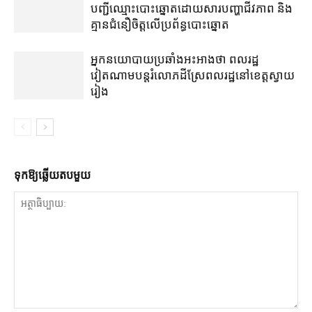
បញ្ជី​ឈ្មោះ​បោះឆ្នោត​ដោយសារ​បញ្ហា​ជីវភាព និង​
គ្មាន​ជំនឿ​ចិត្ត​លើ​ប្រព័ន្ធ​បោះឆ្នោត
អ្នកនយោបាយ​ប្រឆាំង​អះអាង​ថា ពលរដ្ឋ​
វៀតណាម​បន្ត​រំលោភ​ដីស្រែ​ពលរដ្ឋ​នៅ​ខេត្តស្វាយ
រៀង​
ទុក​ឱ្យ​ឆ្លើយ​តប​មួយ