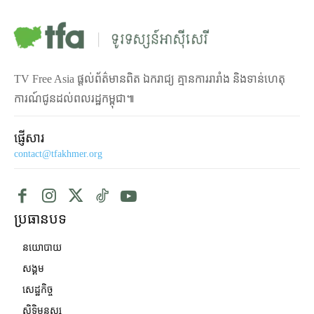
TV Free Asia ផ្ដល់ព័ត៌មានពិត ឯករាជ្យ គ្មានការរារាំង និងទាន់ហេតុ
ការណ៍ជូនដល់ពលរដ្ឋកម្ពុជា៕
ផ្ញើសារ
contact@tfakhmer.org
ប្រធានបទ
នយោបាយ
សង្គម
សេដ្ឋកិច្ច
សិទ្ធិមនុស្ស