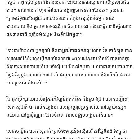
កម្ពុជា កំពុង​ជួបប្រទះ​នឹង​ការ​លំបាក ដោយសារ​ការឈ្លានពាន​ពី​ប្រទេស​ជិត
ខាង។ ខណៈ​លោក ហ៊ុន ម៉ាណែត បង្ហាញ​មោទនភាព​បែប​នេះ តុលាការ​
ក្រោម​ឥទ្ធិពល​នៃ​រដ្ឋាភិបាល​របស់​លោក​កំពុង​បន្ត​ឃុំឃាំង​អ្នក​ទោស​
នយោបាយ និង អ្នកទោស​មនសិការ ជិត ១០០​នាក់ ដែល​ធ្វើការ​ដើម្បី​ការពារ​
ធនធាន​ជាតិ យុត្តិធម៌​សង្គម និង​ទឹកដី​កម្ពុជា។
ទោះជា​យ៉ាងណា អ្នកច្បាប់ និង​ជា​អ្នកវិភាគ​ឯករាជ្យ លោក វ៉ន ចាន់ឡូត បាន​
សរសេរ​លើ​ទំព័រ​ហ្វេសប៊ុក​របស់​លោក​ថា «​ពលរដ្ឋ​ខ្មែរ​គ្រប់ទិសទី បាន​ដាក់​ចុះ
និន្នាការ​នយោបាយ​ហើយ នៅឡើយ​មេដឹកនាំ​កម្ពុជា បង្ហាញ​ជា​សកម្មភាព​ជាក់
ស្ដែង​វិញ​ម្ដង តាមរយៈ​ការ​ដោះលែង​អ្នក​ទោស​នយោបាយ និង​លើកលែង​ការ​
ចោទ​ប្រកាន់​ទាំងអស់» ។
រីឯ អ្នក​ប្រឹក្សា​យោបល់​ផ្នែក​អភិវឌ្ឍន៍​ផ្នត់គំនិត និង​ស្រាវជ្រាវ លោក​បណ្ឌិត
សេក សុជាតិ បាន​លើកឡើង​ថា ពលរដ្ឋ​ខ្មែរ​រួបរួម​គ្នា​ហើយ នៅឡើយ​តែ​អ្នក
នយោបាយ​ខ្មែរ​ប៉ុណ្ណោះ ដែល​មិនទាន់​អាច​បង្រួបបង្រួម​ជាតិ​បាន។
លោក​បណ្ឌិត សេក សុជាតិ ប្រាប់​ទូរទស្សន៍​អាស៊ីសេរី នៅ​ថ្ងៃទី​១៥ ខែធ្នូ ថា