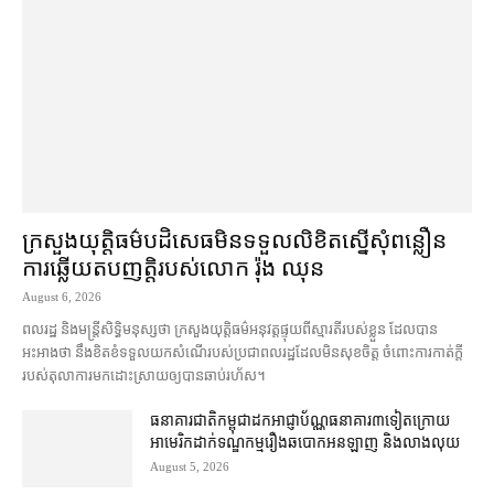
ក្រសួងយុត្តិធម៌​បដិសេធ​មិន​ទទួល​លិខិត​ស្នើសុំ​ពន្លឿន​
ការ​ឆ្លើយតប​ញត្តិ​របស់​លោក រ៉ុង ឈុន
August 6, 2026
ពលរដ្ឋ និង​មន្ត្រី​សិទ្ធិមនុស្ស​ថា ក្រសួង​យុត្តិធម៌​អនុវត្ត​ផ្ទុយ​ពី​ស្មារតី​របស់​ខ្លួន ដែល​បាន​
អះអាង​ថា នឹង​ខិតខំ​ទទួលយក​សំណើ​របស់​ប្រជាពលរដ្ឋ​ដែល​មិន​សុខចិត្ត ចំពោះ​ការ​កាត់ក្តី​
របស់​តុលាការ​មក​ដោះស្រាយ​ឲ្យ​បាន​ឆាប់រហ័ស។
ធនាគារជាតិ​កម្ពុជា​ដក​អាជ្ញាប័ណ្ណ​ធនាគារ​៣​​ទៀត​ក្រោយ​
អាមេរិក​ដាក់​ទណ្ឌកម្ម​​រឿង​ឆបោក​អនឡាញ និង​លាងលុយ
August 5, 2026