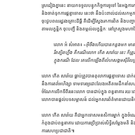
ស្រដៀង​គ្នា​នេះ នាយក​ទទួលបន្ទុក​កិច្ចការ​ទូទៅ នៃ​អង្
និង​ចាត់ទុក​ការ​ផ្ដន្ទាទោស នេះ​ថា នឹង​ប៉ះពាល់​ដល់​សក
ចុះ​ជួប​ពលរដ្ឋ​រងគ្រោះ​ដីធ្លី គឺ​ដើម្បី​ស្វែងរក​ការពិត និង​
តាម​លក្ខន្តិកៈ​ចុះ​បញ្ជី និង​តម្កល់​លក្ខន្តិកៈ នៅ​ក្រសួង​មហាផ
លោក អំ សំអាត៖ «
អ៊ីចឹង​ហើយ​បាន​កន្លងមក មានកា
រឹតត្បិត​ហ្នឹង គឺ​ករណី​លោក កើត សារ៉ាយ នេះ ក៏​ត្
ក្នុង​ករណី ដែល គេ​លើកឡើង​ពី​លំហ​សង្គម​ស៊ីវិល​ត្រូ
លោក កើត សារ៉ាយ ធ្លាប់​ត្រូវ​បាន​តុលាការ​ផ្ដន្ទាទោស ដាក់​
នឹង​ការ​តវ៉ា​អហិង្សា ទាមទារ​ឲ្យ​ដោះលែង​អតីត​មេដឹកនាំ​សហជ
ចំណែក​លើក​ទី​ពីរ​នេះ​លោក បាន​ជាប់​ក្នុង ពន្ធនាគារ រ
លោក​បាន​ផ្តល់​បទសម្ភាសន៍ ដល់​អ្នកសារព័ត៌មាន​ដោយ​និយាយ​អ
លោក កើត សារ៉ាយ គឺជា​អ្នកទោស​មនសិការ​ម្នាក់ ក្នុ
កំពុង​ជាប់ពន្ធនាគារ ដោយ​ការប្រើប្រាស់​សិទ្ធិ​សម្ដែង​មតិ និង
ការសហប្រជាជាតិ៕