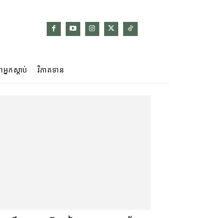
ាអ្នកស្ដាប់
វិភាគទាន