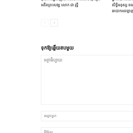
អតីត​ព្រះសង្ឃ លោក ជា វុទ្ធី
សិទ្ធិមនុស្ស ខណៈ
ឆបោក​អន​ឡាញ 
ទុក​ឱ្យ​ឆ្លើយ​តប​មួយ