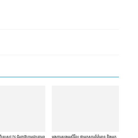
ិសេស​UN ជំរុញឱ្យ​កម្ពុជា​គោរព​
អង្គការ​សង្គម​ស៊ីវិល ថា​អ្នកសារព័ត៌មាន និង​អ្នក​