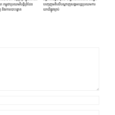
​កម្ពុជា​ប្រឈម​វិបត្តិ​ព្រំដែន
បញ្ចេញមតិ​លើ​បណ្ដាញ​សង្គម​បន្ត​ប្រឈម​ការ​
និង​ការបោះឆ្នោត​
យាយី​ផ្លូវច្បាប់