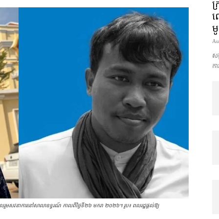
ក្
លោ
ម
Au
សង្
ការ
ចូលរួមសវនាការនៅសាលាឧទ្ធរណ៍ កាលពីថ្ងៃទី២៦ មករា ២០២៦។ រូប៖ ពលរដ្ឋផ្ដល់ឱ្យ