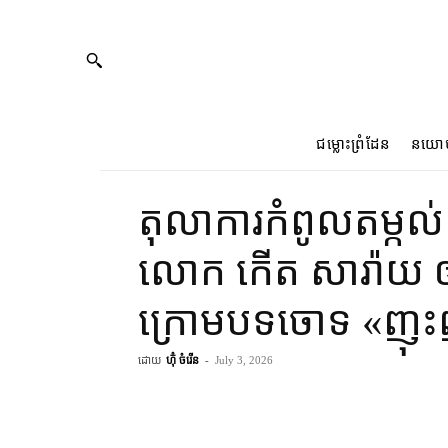
ជម្លោះព្រំដែន
នយោ
តុលាការ​កំពូល​តម្កល់
លោក កើត សារ៉ាយ ឲ្យ​ជ
ក្រោម​បទ​ចោទ «ញុះញ
ដោយ
ហ៊ុំ ចំរើន
-
July 3, 2026