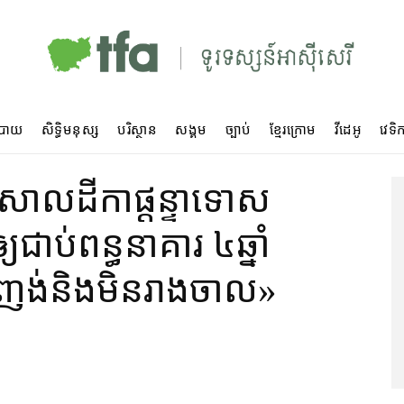
បាយ
សិទ្ធិមនុស្ស
បរិស្ថាន
សង្គម
ច្បាប់
ខ្មែរក្រោម
វីដេអូ
វេទិក
​សាលដីកា​​ផ្ដន្ទាទោស​
ាប់​ពន្ធនាគារ ៤​ឆ្នាំ
ង់​និង​មិន​រាងចាល​»