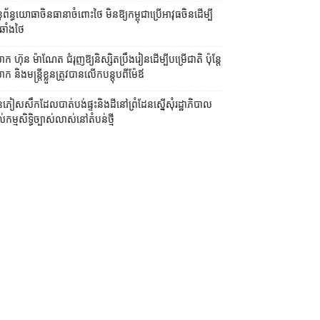
ព័ន្ធយោធា​ចិន​ធានា​ចំពោះ​ថៃ មិន​ឱ្យ​កម្ពុជា​ប្រើ​អាវុធ​ចិន​ដើម្បី​
ឆាំង​ថៃ ​
ក ហ៊ុន ម៉ាណែត ជំរុញ​ឱ្យ​និស្សិត​ប្រឹងរៀន​ដើម្បី​បម្រើ​ជាតិ ប៉ុន្តែ​
 និង​មន្ត្រី​​ខ្លួន​ត្រូវ​បាន​លើក​បន្តុប​ពី​ម៉ែឪ
ភៀសសឹក​ដែល​បាត់បង់​ផ្ទះ​និង​ដី​នៅ​ព្រំដែន​ស្នើសុំ​រដ្ឋាភិបាល​
ល់​កម្មសិទ្ធិ​ច្បាស់លាស់​នៅ​តំបន់​ថ្មី