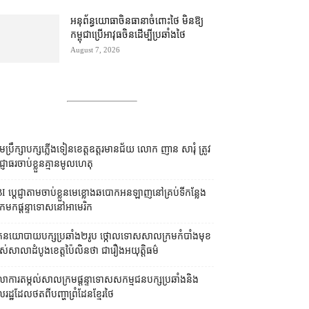
អនុព័ន្ធយោធា​ចិន​ធានា​ចំពោះ​ថៃ មិន​ឱ្យ​
កម្ពុជា​ប្រើ​អាវុធ​ចិន​ដើម្បី​ប្រឆាំង​ថៃ ​
August 7, 2026
រុមប្រឹក្សា​បក្ស​ភ្លើងទៀន​ខេត្ត​ឧត្ដរមានជ័យ លោក ញាន សារុំ ត្រូវ​
្ញាធរ​ចាប់ខ្លួន​គ្មាន​មូលហេតុ
I ប្ដេជ្ញា​តាម​ចាប់ខ្លួន​មេខ្លោង​ឆបោក​អនឡាញ​នៅ​គ្រប់​ទីកន្លែង​
​មក​ផ្ដន្ទាទោស​នៅ​អាមេរិក
នកនយោបាយ​បក្ស​ប្រឆាំង​២​រូប ថ្កោលទោស​សាលក្រម​កំបាំងមុខ​
ស់​សាលាដំបូង​ខេត្ត​ប៉ៃលិន​ថា ជា​រឿង​អយុត្តិធម៌
លាការ​តម្កល់​សាលក្រម​ផ្ដន្ទាទោស​សកម្មជន​បក្ស​ប្រឆាំង​និង​
ដ្ឋ​ដែល​ថត​ពី​បញ្ហា​ព្រំដែន​ខ្មែរ​ថៃ