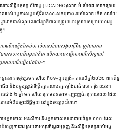
គការ​ការពារ​សិទ្ធិមនុស្ស លីកាដូ (LICADHO)​លោក អំ សំអាត សោកស្ដាយ
ម្មភាព​របស់​អង្គការ​សង្គម​ស៊ីវិល​ខណៈ​សកម្មភាព របស់​លោក កើត សារ៉ាយ
បញ្ហា រួច​ដាក់​ជា​សំណូមពរ​ទៅ​រដ្ឋាភិបាល​ឲ្យ​ជួយ​ដោះស្រាយ​សម្រាប់​ពលរដ្ឋ
្ទៃ។
រ​លើកឡើង​រិះគន់​ថា លំហ​សេរីភាព​សង្គម​ស៊ីវិល ត្រូវ​មានការ​
រូវ​បាន​សហគមន៍​អន្តរជាតិ​គេ លើក​យក​មក​ធ្វើជា​ករណី​សិក្សា​នៅ
វ​មានការ​រឹតត្បិត​ផង​ដែរ
»។
ពន្ធ​ធនាគារ​ម្តង​រួចមក ហើយ ពី​បទ​«​ញុះញង់​» កាលពី​ឆ្នាំ​២០២១ ពាក់ព័ន្ធ​
ីព និង​បច្ចុប្បន្ន​ជាទី​ប្រឹក្សា​គណបក្ស​កម្លាំង​ជាតិ លោក រ៉ុង ឈុន។
យៈពេល​ជាង ២ ឆ្នាំ មក ហើយ ក្រោម​បទ​ចោទ «​ញុះញង់​»​ក្រោយពេល ដែល​
ំពី​ជម្លោះដីធ្លី​មួយ នៅ​ក្នុង​ខេត្តព្រះវិហារ។
ងចំណោម​អ្នកទោស មនសិការ និង​អ្នក​ទោស​នយោបាយ​ចំនួន ១១៧ ដែល​
​បំពេញការងារ ស្របតាម​ស្មារតី​រដ្ឋធម្មនុញ្ញ និង​សិទ្ធិមនុស្ស​របស់​អង្គ