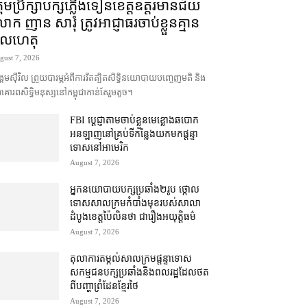
រុមប្រឹក្សា​បក្ស​ភ្លើងទៀន​ខេត្ត​ឧត្ដរមានជ័យ
ក ញាន សារុំ ត្រូវ​អាជ្ញាធរ​ចាប់ខ្លួន​គ្មាន​
ូលហេតុ
gust 7, 2026
គម​ស៊ីវិល ព្រួយបារម្ភ​អំពី​ការ​រឹតត្បិត​សិទ្ធិ​នយោបាយ​បញ្ចេញមតិ និង​
គោរព​សិទ្ធិមនុស្ស​នៅ​កម្ពុជា​កាន់តែ​រួម​តូច។
FBI ប្ដេជ្ញា​តាម​ចាប់ខ្លួន​មេខ្លោង​ឆបោក​
អនឡាញ​នៅ​គ្រប់​ទីកន្លែង​យក​មក​ផ្ដន្ទា
ទោស​នៅ​អាមេរិក
August 7, 2026
អ្នកនយោបាយ​បក្ស​ប្រឆាំង​២​រូប ថ្កោល
ទោស​សាលក្រម​កំបាំងមុខ​របស់​សាលា
ដំបូង​ខេត្ត​ប៉ៃលិន​ថា ជា​រឿង​អយុត្តិធម៌
August 7, 2026
តុលាការ​តម្កល់​សាលក្រម​ផ្ដន្ទាទោស​
សកម្មជន​បក្ស​ប្រឆាំង​និង​ពលរដ្ឋ​ដែល​ថត​
ពី​បញ្ហា​ព្រំដែន​ខ្មែរ​ថៃ
August 7, 2026