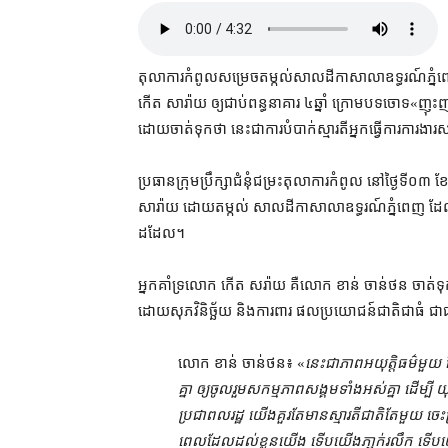
តុលាការ​កំពូល​សម្រេច​តម្កល់​សាលដីកា​សាលាឧទ្ធរណ៍​ភ្នំ
កើត សារ៉ាយ ឲ្យ​ជាប់​ពន្ធនាគារ ៤​ឆ្នាំ ក្រោម​បទ​ចោទ​«​ញុ
ដោយ​ចាត់ទុកថា នេះ​ជា​ការ​បំបាក់ស្មារតី​អ្នកធ្វើការ​ការងារ​
ប្រធាន​ក្រុមប្រឹក្សា​ជំនុំជម្រះ​តុលាការ​កំពូល នៅ​ថ្ងៃទី​០
សារ៉ាយ ដោយ​តម្កល់ សាលដីកា​សាលាឧទ្ធរណ៍​ភ្នំពេញ ដែល​ផ្ដន
ដដែល។
អ្នកគាំទ្រ​លោក កើត ស​រ៉ាយ គឺ​លោក ខាន់ ចាន់ថន ចាត់ទុក​កា
ដោយ​សុភវិនិច្ឆ័យ និង​ការពារ ផលប្រយោជន៍​ជាតិ​ជាធំ ជ
លោក ខាន់ ចាន់ថន៖ «
នេះ​ជា​ភាព​អយុត្តិធម៌​មួយ ដ
គ្នា ឲ្យ​ចូលរួម​សកម្មភាព​សង្គម​ទាំងអស់គ្នា ដើម្បី យុ
ប្រជាពលរដ្ឋ យើង​គួរតែ​មាន​ស្មារតី​ជាតិ​តែមួយ ចេះ​
ពេល​ដែល​ដល់​ខ្លួន​យើង ទើប​យើង​ភា្ញក់​រលឹក ទើប