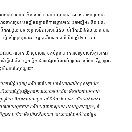
​កាត់​ឲ្យ​លោក កើត សារ៉ាយ ជាប់ពន្ធនាគារ ៤​ឆ្នាំ​នោះ ចោទប្រកាន់​
មិន​រាងចាល​ក្នុង​បទមជ្ឈិម​បន្ទាប់ពី​ការ​ផ្ដន្ទាទោស បទមជ្ឈិម​» និង បទ​«​
័ន្ធ​នឹង​ការ​ផ្តល់ បទ សម្ភាសន៍​ដល់​សារព័ត៌មាន​អំពី​ករណី​ដែល​លោក បាន​
ោយ​បង្ខំ​នៅ​ស្រុក​គូលែន ខេត្តព្រះវិហារ កាលពីដើម ឆ្នាំ ២០២៤។
 (ADHOC) លោក យី សុខសាន្ត ខកចិត្ត​ចំពោះ​ការសម្រេច​របស់​តុលាការ​
 ដើម្បី​ដោះលែង​អ្នក​ធ្វើ​ការងារ​សង្គម​ទាំងអស់​ឲ្យ​មាន សេរីភាព វិញ ព្រោះ​
 រដ្ឋាភិបាល​តែប៉ុណ្ណោះ។
លោភសិទ្ធិ​មនុស្ស ហើយ​គាត់​យក មក​និយាយ​វា​មិន​ខុសច្បាប់​ទេ
ជា​ការ​បំភ្លឺ​នូវ​អ្វីមួយ​ទៅ វា​ជា​ការ​ចប់​ហើយ មិន​ចាំបាច់​យក​គាត់​
យូរ​ឆ្នាំនេះ មិន​រាងចាល​រហូតដល់​ពិន័យ ៤ លាន ហើយ​ដាក់ទោស​
 មួយ​សម្រាប់​ពួកគាត់ ហើយ​បង្ក​ជា​ការ​ព្រមាន​ដល់​អង្គការ​ផ្សេងៗ ក៏
​ខុស​ហើយ មិន​ហ៊ាន​និយាយ​។ នេះ​ជា​ការ​គំរាមកំហែង​ផ្នែក​