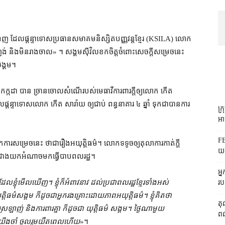
ពេញ ដែល​ផ្ដន្ទាទោស​ប្រធាន​សមាគមនិស្សិត​បញ្ញវន្ត​ខ្មែរ (KSILA) លោក
ះញង់ និង​មិន​រាងចាល» ។ សង្គម​ស៊ីវិល​ខកចិត្ត​ចំពោះ​សេចក្ដីសម្រេច​នេះ
សង្គម។
៣ ខែកក្កដា បាន ច្រានចោល​សំណើ​របស់​មេធាវី​ការពារ​ក្ដី​ឲ្យ​លោក កើត
្ទាទោស​លោក កើត សា​រ៉ា​យ ឲ្យ​ជាប់ ពន្ធនាគារ ៤ ឆ្នាំ ទុក​ជា​បាន​ការ​
ក្
អាជ
FB
រសម្រេច​នេះ ថា​ជា​រឿង​អយុត្តិធម៌​។ លោក​ទទូច​ឲ្យ​តុលាការ​កាត់ក្ដី​
យក
ាជាង​យក​អំណាច​មក​ធ្វើបាប​ពលរដ្ឋ។
អ្
ែល​ខ្ញុំ​មើលឃើញ​។ ខ្ញុំ​ក៏​អំពាវនាវ ដល់​ប្រជាពលរដ្ឋ​ខ្មែរ​ទាំងអស់
រប
ត្តិធម៌​សង្គម ក៏ដូចជា​អ្នករងគ្រោះ​ដោយ​ភាព​អយុត្តិធម៌​។ ខ្ញុំ​គិតថា
តុ
ស្រឡាញ់ និង​ការពារ​គ្នា ក៏ដូចជា យុត្តិធម៌ សង្គម​។ ថ្ងៃ​ណាមួយ​
ពលរ
​យើង​ចាំ ចូលរួម​យឺត​ពេល​ហើយ
»។