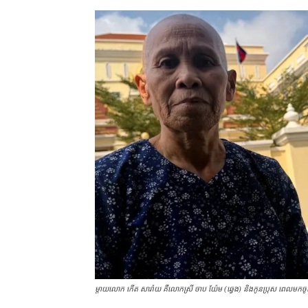
ម្ដាយ​លោក កើត សារ៉ាយ គឺ​លោកស្រី ចាប យ៉ែម (ឆ្វេង) និង​កូនប្រុស ពេលមក