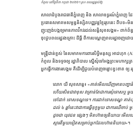
កំពូល នៅថ្ងៃទី៣ កក្កដា ២០២៦។ រូប៖ ពលរដ្ឋផ្ដល់ឱ្យ
សាលាដំបូង​រាជធានី​ភ្នំពេញ និង សាលាឧទ្ធរណ៍​ភ្នំពេញ ដែល
ប្រធាន​សមាគម​សម្ពន្ធ​និស្សិត​បញ្ញវន្ត​ខ្មែរ​រូប​នេះ ពី​បទ​«​
ញុះញង់​បង្ក​ឲ្យ​មាន​ភាព​វឹកវរ​ដល់​សន្តិសុខ​សង្គម​» ពាក់ព
ចុះ​ជួប​ពលរដ្ឋ​រងគ្រោះ ដីធ្លី ពី​ការ​បណ្តេញ​ពលរដ្ឋ​ចេញ​ដ
មន្ត្រីជាន់ខ្ពស់ នៃ​សមាគម​ការពារ​សិទ្ធិមនុស្ស អាដហុក
កំពូល និង​ទទូច​ឲ្យ រដ្ឋាភិបាល ស្នើសុំ​ទៅ​អង្គ​ព្រះមហាក្សត្រ
អ្នក​ធ្វើ​ការងារ​សង្គម គឺ​ដើម្បី​ជួយ​បំពេញ​ចន្លោះ​ខ្វះខាត ឲ្យ
លោក យី សុខសាន្ត៖ «
គាត់​មើលឃើញ​មាន​បញ្ហា​រំ
ហើយ​សិន​ជា​វា​ខុស វា​គ្រាន់តែ​ជា​ការ​សុំទោស​ឬ មួយ​ក៏​
ទៅ​ដាក់ ទោសទណ្ឌ​ទេ​។ ការ​ដាក់​ទោសទណ្ឌ គាត់​
ដល់ ៤ ឆ្នាំនេះ​វា​ជា​ការ​ធ្វើទុក្ខ​មួយ ជា​ការ​ឈឺចាប់
ដូចជា យុវជន ផ្សេងៗ មិន​ហ៊ាន​ឲ្យ​និយាយ មើលឃើញ
ស្មារតី​មួយទៀត​សម្រាប់​អ្នក​ដែល​ហ៊ាន​និយាយ
»។