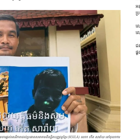
អនុ
ប្រ
លោ
លោក
ជន
ផ្ត
ផ្ដល់សេរីភាពដល់​ប្រធាន​សមាគមនិស្សិត​បញ្ញវន្ត​ខ្មែរ (KSILA) លោក កើត សារ៉ាយ នៅតុលាការ