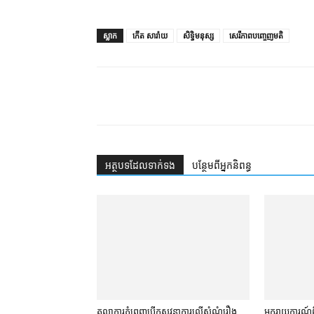
ស្លាក
កើត សារ៉ាយ
សិទ្ធិមនុស្ស
សេរីភាពបញ្ចេញមតិ
អត្ថបទ​ដែល​ទាក់ទង
បន្ថែម​ពី​អ្នកនិពន្ធ
តុលាការ​ភ្នំពេញ​​បើកសវនាការ​លើ​សំណុំរឿង​​
អ្នករាយការណ៍​ព