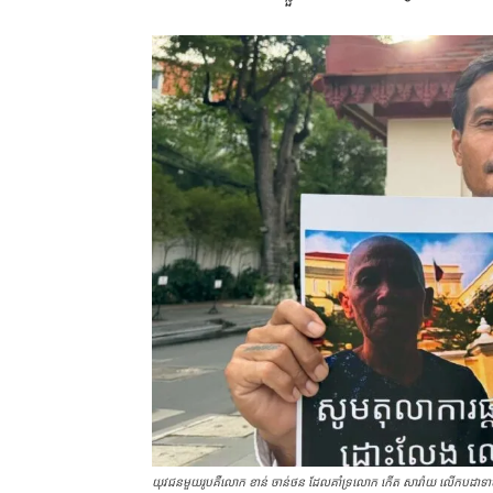
យុវជនមួយរូបគឺ​លោក ខាន់ ចាន់ថន ដែលគាំទ្រលោក កើត សារ៉ាយ លើកបដាទាមទារ