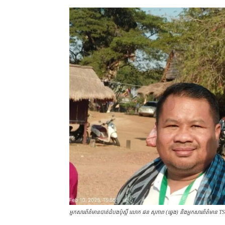
​អ្នកសារព័ត៌មាន​បាត់ដំបង​ប៉ុស្តិ៍ លោក ផន សុភាព (ឆ្វេង) និង​អ្នកសារព័ត៌