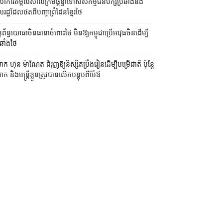
លាការ​តម្កល់​សាលក្រម​ផ្ដន្ទាទោស​សកម្មជន​បក្ស​ប្រឆាំង​និង​
ដ្ឋ​ដែល​ថត​ពី​បញ្ហា​ព្រំដែន​ខ្មែរ​ថៃ
ព័ន្ធយោធា​ចិន​ធានា​ចំពោះ​ថៃ មិន​ឱ្យ​កម្ពុជា​ប្រើ​អាវុធ​ចិន​ដើម្បី​
ឆាំង​ថៃ ​
ក ហ៊ុន ម៉ាណែត ជំរុញ​ឱ្យ​និស្សិត​ប្រឹងរៀន​ដើម្បី​បម្រើ​ជាតិ ប៉ុន្តែ​
 និង​មន្ត្រី​​ខ្លួន​ត្រូវ​បាន​លើក​បន្តុប​ពី​ម៉ែឪ