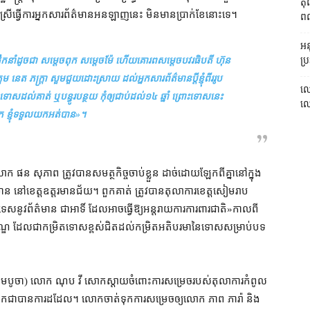
តុ
កស្រី​ធ្វើការ​អ្នកសារព័ត៌មាន​អន​ឡាញ​នេះ មិន​មាន​ប្រាក់ខែ​នោះ​ទេ។
ពលរ
អនុ
ក់ដឹកនាំ​ដូចជា សម្ដេច​ពុក សម្ដេចម៉ែ ហើយ​គោរព​សម្ដេច​បវរធិបតី ហ៊ុន
ប្រ
ភក្ត្រា សួ​ម​ជួយ​ដោះស្រាយ ដល់​អ្នកសារព័ត៌មាន​ប្ដី​ខ្ញុំ​ពីរ​រូប
លោ
់​គាត់ ឬ​បន្ធូរបន្ថយ កុំ​ឲ្យ​ជាប់​ដល់​១៤ ឆ្នាំ ព្រោះ​ទោស​នេះ
លោក
ពេក ខ្ញុំ​ទទួលយក​អត់​បាន
»។
ផន សុភាព ត្រូវ​បាន​សមត្ថកិច្ច​ចាប់ខ្លួន ដាច់ដោយឡែក​ពី​គ្នា​នៅក្នុង​
៌មាន នៅ​ខេត្ត​ឧត្តរមានជ័យ​។ ពួកគាត់ ត្រូវ​បាន​តុលាការ​ខេត្តសៀមរាប
បរទេស​នូវ​ព័ត៌មាន ជាអាទិ៍ ដែល​អាច​ធ្វើ​ឱ្យ​អន្តរាយ​ការ​ការពារ​ជាតិ​»​កាលពី​
មទណ្ឌ ដែល​ជា​កម្រិត​ទោស​ខ្ពស់​ជិត​ដល់​កម្រិត​អតិបរមា​នៃ​ទោស​សម្រាប់​បទ
 (​ខេមបូ​ចា) លោក ណុប វី សោកស្ដាយ​ចំពោះ​ការសម្រេច​របស់​តុលាការ​កំពូល
ុក​ជា​បានការ​ដដែល​។ លោក​ចាត់ទុក​ការសម្រេច​ឲ្យ​លោក ភាព ភារ៉ា និង​