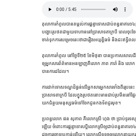
តុលាការ​កំពូល​បាន​តម្កល់​ការ​ផ្ដន្ទាទោស​ជាប់ពន្ធនាគារ​១៤​ឆ្
បង្ហោះ​រូបថត​ជាមួយ​ទាហាន​នៅ​ប្រាសាទ​តា​ក្របី ពេល​ចុះ​ចែ
ចាត់ទុក​ការ​សម្រេច​នេះ​ថា​ជា​រឿង​អយុត្តិធម៌ និង​ជះឥទ្ធិពល
តុលាការ​កំពូល នៅ​ថ្ងៃទី​២៥ ខែមិថុនា បាន​ប្រកាស​សាលដី
ឲ្យ​អ្នកសារព័ត៌មាន​អនឡាញ​គឺ​លោក ភាព ភារ៉ា និង លោក ផន ស
បាន​ការ​ដដែល។
ការ​ដាក់ទោសទណ្ឌ​ដ៏​ធ្ងន់​លើ​អ្នក​សារ​អ្នក​សារ​ទាំងពីរ​រូប​នេ
ប្រាសាទ​តា​ក្របី ដែល​ក្នុង​រូបថត​នោះ​មាន​ជាប់​រូប​មីន​នៅ​ផ្
យក​ជំនួយ​មនុស្សធម៌​ទៅ​ចែក​ជូន​កងទ័ព​ជូរ​មុខ។
ប្រពន្ធ​លោក ផន សុភាព គឺ​លោកស្រី ហុង ថា ប្រាប់​ទូរទស្
ឡើយ ចំពោះ​ការ​ផ្ដន្ទាទោស​ប្ដី​លោកស្រី​ឲ្យ​ជាប់ពន្ធនាគារ​១៤ 
ដូច​ការចោទប្រកាន់​ឡើយ​។ លោកស្រី​ទទូច​ឲ្យ​លោកនាយក​រដ្ឋ