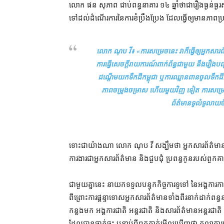
លោក ផន សុភាព ជាប់​ពន្ធនាគារ ១៤ ឆ្នាំ​ថា​ជា​រឿង​ធ្ងន់ធ្ងរ
ទៅដល់​ដំណើរការ​នៃ​ការ​ខំ​ប្រឹងប្រែង ដែល​ធ្វើ​ឲ្យ​មាន​ភាព
លោក ណុប វី៖ «
ការសម្រេច​នេះ វា​ក៏​ធ្វើ​ឲ្យ​អ្នកស
ការ​ធ្វើ​សេចក្ដីរាយការណ៍​ពាក់ព័ន្ធ​ជាមួយ នឹង​រឿង​ប
ដណ្ដើម​យក​ទឹកដី​កម្ពុជា ឬ​ការឈ្លានពាន​ចូល​ទឹកដី​កម្
ភាព​ចម្រូងចម្រាស ហើយ​មួយ​វិញ ទៀត ការសម្រេច​នេះ
ព័ត៌មាន​ទូលំទូលាយ​ចំព
ទោះជា​យ៉ាងណា លោក ណុប វី សង្ឃឹមថា អ្នកសារព័ត៌មាន​ពីរ
ការងា​រ​ជា​អ្នកសារព័ត៌មាន និង​ជួបជុំ ប្រពន្ធ​កូន​របស់​ពួកគ
ជាមួយគ្នា​នេះ នាយក​ទទួលបន្ទុក​កិច្ចការ​ទូទៅ នៃ​អង្គ
ពីព្រោះ​ការ​ផ្ដន្ទាទោស​អ្នកសារព័ត៌មាន​ទាំងពីរ​នាក់​ដាក់​ពន្ធនា
កន្លងមក អង្គការ​ជាតិ អន្តរជាតិ និង​សារព័ត៌មាន​អន្តរជាតិ 
ដែល​បាន​ធ្លាក់ចុះ បន្ទាប់ពី​ពួកគាត់​មើលឃើញ​ថា តុលាការ​