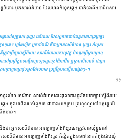
ុវត្ត​ចំពោះ អ្នកសារព័ត៌មាន ដែល​មាន​កំហុសឆ្គង ទាក់ទង​នឹង​អាជីព​សារ
ជា​បង្គោល​នៃ​គ្រួសារ ដូច្នេះ នៅពេល ដែល​ពួកគេ​ជាប់ពន្ធនាគារ​យូរ​ដូច្នេះ​
បស់​កូនៗ​គេ​។ ម្យ៉ាងទៀត អ្នក​ទាំងពីរ គឺជា​អ្នកសារព័ត៌មាន ដូច្នេះ កំហុស​
ូវ​ប្រើ​ច្បាប់​ស្ដីពី​របប សារព័ត៌មាន​មក​អនុវត្ត មិន​គួរ​ប្រើ​ក្រមព្រហ្ម
ទៅ​ប្រព្រឹត្ត​បទល្មើស​ព្រហ្មទណ្ឌ​ក្រៅពី​អាជីព ឬ​ក្រមសីលធម៌ ជា​អ្នក
្រមព្រហ្មទណ្ឌ​ដូច​អ្នក​ដែល​បាន ប្រព្រឹត្ត​បទល្មើស​ផ្សេងៗ
»។
ានា​នូវ​លំហ សេរីភាព សារព័ត៌មាន​នោះ​តុលាការ គួរតែ​យក​ច្បាប់​ស្ដីពី​របប​
្គង ក្នុង​អាជីព​របស់​ពួកគេ ជាជាង​យក​ក្រម ព្រហ្មទណ្ឌ​ទៅ​អនុវត្ត​លើ​
រព័ត៌មាន។
យ​ដឹង​ថា អ្នកសារព័ត៌មាន អន​ឡាញ​ទាំងពីរ​រូបនេះ​ត្រូវ​បាន​ឃុំខ្លួន​នៅ​
កសារព័ត៌មាន អនឡាញ​ទាំងពីរ រូប ក៏​សិ្ថត​ក្នុង​១១៧ នាក់​កំពុង​ជាប់ឃុំ​