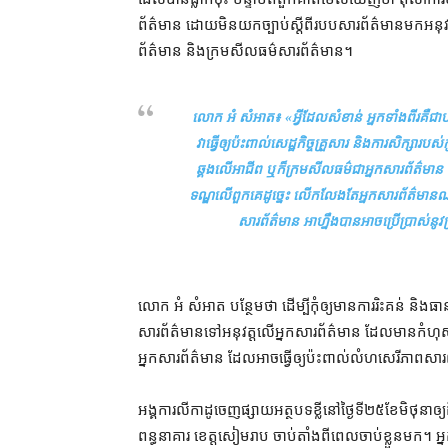
ព័ត៌មាន ដោយ​មិន​យក​ច្បាប់​ស្ដីពី​របប​សារព័ត៌​មាន​មក​អន
ព័ត៌មាន និង​ក្រមសីលធម៌​សារព័ត៌មាន។
លោក អំ សំអាត៖ «
​អ្វី​ដែល​សំខាន់ អ្នក​ទាំងពីរ​គឺ
វា​ធ្វើ​ឲ្យ​ប៉ះពាល់​សេដ្ឋកិច្ច​គ្រួសារ និង​ការសិក្សា​រ
ឆ្គង​លើ​អាជីព ឬក៏​ក្រមសីលធម៌​ជា​អ្នកសារព័ត៌មាន គឺ​ត្រ
ទណ្ឌ​លើ​ពួកគេ​ដូច្នេះ លើកលែងតែ​អ្នក​សារព័ត៌មាន​ណា​
សារព័ត៌មាន អាហ្នឹង​បាន​អាច​ប្រើប្រាស់​នូវ​ក
លោក អំ សំអាត បន្ថែម​ថា ដើម្បី​កុំ​ឲ្យ​មានការ​រិះគន់ និង​ធ
សារព័ត៌មាន​ទៅ​អនុវត្ត​លើ​អ្នកសារព័ត៌មាន ដែល​មាន​កំហុសឆ
អ្នកសារព័ត៌មាន ដែល​អាច​ធ្វើ​ឲ្យ​ប៉ះពាល់​លំហ​សេរីភាព​សា
អង្គការ​លីកាដូ​ចេញផ្សាយ​អត្ថបទ​ខ្លី​នៅ​ថ្ងៃទី​២៥​ខែមិថុនា​ឲ្
ពន្ធនាគារ ខេត្តសៀមរាប ចាប់តាំងពី​ពេល​ចាប់ខ្លួន​មក​។ អ្ន