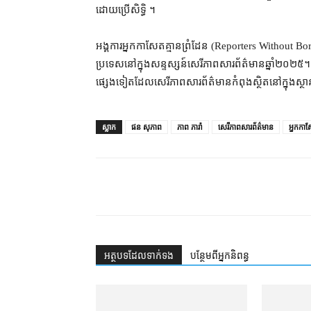
ដោយ​ប្រើ​សិទ្ធិ ។​
អង្គការ​អ្នកកាសែត​គ្មាន​ព្រំដែន (Reporters Without B
ប្រទេស​នៅក្នុង​សន្ទស្សន៍​សេរីភាព​សារព័ត៌មាន​ឆ្នាំ​២០២៥​
ផ្សេងទៀត​ដែល​សេរីភាព​សារព័ត៌មាន​កំពុង​ស្ថិត​នៅក្នុង​ស្ថានភា
ស្លាក
ផន សុភាព
ភាព ភារ៉ា
សេរីភាពសារព័ត៌មាន
អ្នកកា
អត្ថបទ​ដែល​ទាក់ទង
បន្ថែម​ពី​អ្នកនិពន្ធ