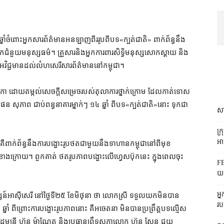
នាំ​ចំពោះ​អ្នកសារព័ត៌មាន​អនឡាញ​ពីររូប​ពី​បទ​«​ក្បត់ជាតិ​» ពាក់ព័ន្ធ​នឹង​
ក​ជំនួយ​មនុស្សធម៌​។ គ្រួសារ​និង​អ្នកការពារ​សិទ្ធិមនុស្ស​សោកស្ដាយ និង​
​អវិជ្ជមាន​ដល់​លំហ​សេរី​សារព័ត៌​មាននៅ​កម្ពុជា។
កា ដោយ​តម្កល់​សេចក្ដីសម្រេច​របស់​តុលាការ​ថ្នាក់ក្រោម ដែល​កាត់ទោស​
ុភាព ជាប់ពន្ធនាគារ​ម្នាក់ៗ ១៤ ឆ្នាំ ពី​បទ​«​ក្បត់ជាតិ​»​នោះ ទុកជា​
សា
ក្
អាជ
ះ គឺ​ពាក់ព័ន្ធ​នឹង​ការ​បង្ហោះ​រូបថត​ជាមួយនឹង​ទាហាន​កម្ពុជា​នៅ​ពីមុខ​
ទៃ​ខាងក្រោយ​។ ពួកគាត់ ថត​រូបភាព​បង្ហោះ​លើ​ហ្វេសប៊ុក​នេះ ក្នុង​ពេល​ចុះ​
FB
យក
អ្
សន៍​អាស៊ីសេរី នៅ​ថ្ងៃទី​២៥ ខែ​មិថុនា ថា លោកស្រី ទទួលយក​មិនបាន​
រប
ឆ្នាំ ពីព្រោះ​ការ​បង្ហោះ​រូបភាព​នោះ គឺ​អ​ចេតនា មិនបាន​ប្រព្រឹត្ត​បទល្មើស​
មន្ត្រី ហ៊ុន ម៉ា​ណែ​ត និង​ប្រធាន​ព្រឹទ្ធសភា​លោក ហ៊ុន សែន ជួយ​