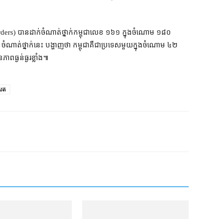
orders) បាន​ដាក់​ចំណាត់ថ្នាក់​កម្ពុជា​លេខ ១៦១ ក្នុងចំណោម ១៨០
។ ចំណាត់ថ្នាក់​នេះ បង្ហាញថា កម្ពុជា​គឺជា​ប្រទេស​មួយ​ក្នុងចំណោម ៤២
ព​ធ្ងន់ធ្ងរ​ខ្លាំង៕
សែត