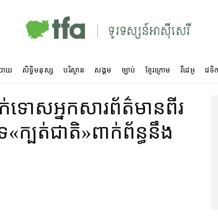
បាយ
សិទ្ធិមនុស្ស
បរិស្ថាន
សង្គម
ច្បាប់
ខ្មែរក្រោម
វីដេអូ
វេទិក
ាក់​ទោស​អ្នកសារព័ត៌មាន​ពីរ​
​«​ក្បត់ជាតិ​»​ពាក់ព័ន្ធ​នឹង​