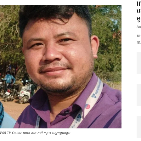
ក្
លោ
ម
Au
សង្
ការ
មាន TSP68 TV Online លោក ភាព ភារ៉ា ។ រូប៖ បណ្ដាញសង្គម