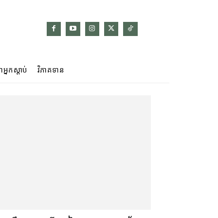
ាអ្នកស្ដាប់
វិភាគទាន