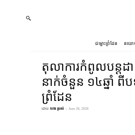
ជម្លោះព្រំដែន
នយោ
តុលាការ​កំពូល​​បន្ត​ដ
នាក់​ចំនួន ១៤​ឆ្នាំ ពី​បទ
ព្រំដែន
ដោយ
ហេង ស្រស់
-
June 26, 2026