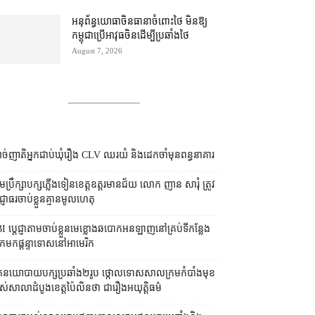
អនុព័ន្ធយោធា​ចិន​ធានា​ចំពោះ​ថៃ មិន​ឱ្យ​
កម្ពុជា​ប្រើ​អាវុធ​ចិន​ដើម្បី​ប្រឆាំង​ថៃ ​
August 7, 2026
ច់ញាតិអ្នកជាប់ឃុំរឿង CLV ឈរយំ និងដេកចាំមុនពន្ធនាគារ
រុមប្រឹក្សា​បក្ស​ភ្លើងទៀន​ខេត្ត​ឧត្ដរមានជ័យ លោក ញាន សារុំ ត្រូវ​
្ញាធរ​ចាប់ខ្លួន​គ្មាន​មូលហេតុ
I ប្ដេជ្ញា​តាម​ចាប់ខ្លួន​មេខ្លោង​ឆបោក​អនឡាញ​នៅ​គ្រប់​ទីកន្លែង​
​មក​ផ្ដន្ទាទោស​នៅ​អាមេរិក
នកនយោបាយ​បក្ស​ប្រឆាំង​២​រូប ថ្កោលទោស​សាលក្រម​កំបាំងមុខ​
ស់​សាលាដំបូង​ខេត្ត​ប៉ៃលិន​ថា ជា​រឿង​អយុត្តិធម៌