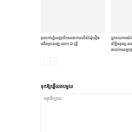
តុលាការ​ភ្នំពេញ​​បើកសវនាការ​លើ​សំណុំរឿង​​
អ្នករាយការណ៍​ព
អតីត​ព្រះសង្ឃ លោក ជា វុទ្ធី
សិទ្ធិមនុស្ស ខណៈ
ឆបោក​អន​ឡាញ 
ទុក​ឱ្យ​ឆ្លើយ​តប​មួយ