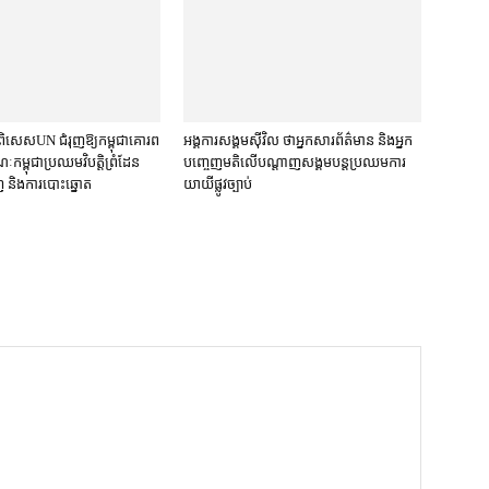
ិសេស​UN ជំរុញឱ្យ​កម្ពុជា​គោរព​
អង្គការ​សង្គម​ស៊ីវិល ថា​អ្នកសារព័ត៌មាន និង​អ្នក​
​កម្ពុជា​ប្រឈម​វិបត្តិ​ព្រំដែន
បញ្ចេញមតិ​លើ​បណ្ដាញ​សង្គម​បន្ត​ប្រឈម​ការ​
និង​ការបោះឆ្នោត​
យាយី​ផ្លូវច្បាប់