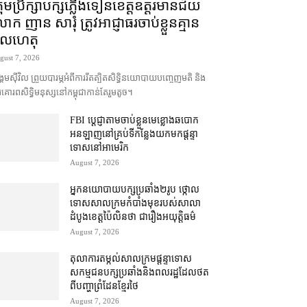
រុមប្រឹក្សា​បក្ស​ភ្លើងទៀន​ខេត្ត​ឧត្ដរមានជ័យ
ក ញាន សារុំ ត្រូវ​អាជ្ញាធរ​ចាប់ខ្លួន​គ្មាន​
ូលហេតុ
gust 7, 2026
គម​ស៊ីវិល ព្រួយបារម្ភ​អំពី​ការ​រឹតត្បិត​សិទ្ធិ​នយោបាយ​បញ្ចេញមតិ និង​
គោរព​សិទ្ធិមនុស្ស​នៅ​កម្ពុជា​កាន់តែ​រួម​តូច។
FBI ប្ដេជ្ញា​តាម​ចាប់ខ្លួន​មេខ្លោង​ឆបោក​
អនឡាញ​នៅ​គ្រប់​ទីកន្លែង​យក​មក​ផ្ដន្ទា
ទោស​នៅ​អាមេរិក
August 7, 2026
អ្នកនយោបាយ​បក្ស​ប្រឆាំង​២​រូប ថ្កោល
ទោស​សាលក្រម​កំបាំងមុខ​របស់​សាលា
ដំបូង​ខេត្ត​ប៉ៃលិន​ថា ជា​រឿង​អយុត្តិធម៌
August 7, 2026
តុលាការ​តម្កល់​សាលក្រម​ផ្ដន្ទាទោស​
សកម្មជន​បក្ស​ប្រឆាំង​និង​ពលរដ្ឋ​ដែល​ថត​
ពី​បញ្ហា​ព្រំដែន​ខ្មែរ​ថៃ
August 7, 2026