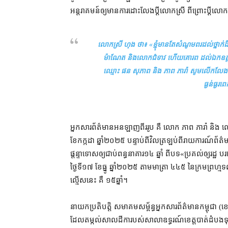
អន្តរាគមន៍​ឲ្យ​មានការ​ដោះលែង​ប្ដី​លោកស្រី ពីព្រោះ​ប្ដី​លោ
លោកស្រី ហុង ថា៖ «
ខ្ញុំ​មានតែ​សំណូមពរ​ដល់​ថ្នា
ម៉ា​ណែ​ត និង​លោកជំទាវ ហើយ​គោរព ដល់​ឯកឧត្ដម នេត 
ឈ្មោះ ផន សុភាព និង ភាព ភារ៉ា សូម​លើកលែងទោស​ដល
ធ្ងន់ធ្ងរ​
អ្នកសារព័ត៌មាន​អនឡាញ​ពីរ​រូប គឺ លោក ភាព ភារ៉ា និង លោក 
ខែ​កក្កដា ឆ្នាំ​២០២៥ បន្ទាប់ពី​វិលត្រឡប់​ពី​រាយការណ៍​ព័ត
ផ្ដន្ទាទោស​ឲ្យ​ជាប់ពន្ធនាគារ​១៤ ឆ្នាំ ពី​បទ​«​ប្រគល់​ឲ្យ​រដ្ឋ 
ថ្ងៃទី​១៧ ខែធ្នូ ឆ្នាំ​២០២៥ តាម​មាត្រា ៤៤៥ នៃ​ក្រមព្រហ្
ល្មើស​នេះ គឺ ១៥ឆ្នាំ។
នាយក​ប្រតិបត្តិ សមាគម​សម្ព័ន្ធ​អ្នកសារព័ត៌មាន​កម្ពុជា
ដែល​តម្កល់​សាលដីកា​របស់​សាលាឧទ្ធរណ៍​ខេត្តបាត់ដំបង​ទ