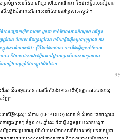
​សម្រាប់​អ្នកសារព័ត៌មាន​ពីរ​រូប ហើយ​ករណីនេះ នឹង​ជះឥទ្ធិពល​អវិជ្ជមាន​
​ប្រសើ​រឡើង​ចំពោះ​សេរីភាព​សារព័ត៌​មាននៅ​ប្រទេស​កម្ពុជា។
ារព័ត៌មាន​ផ្សេងៗ​ទៀត វា​ហាក់ ដូចជា កាន់​តែ​មាន​ភាព​ភ័យខ្លាច នៅ​ក្នុង​
ញ្ហា​ព្រំដែន ពិសេស គឺ​ជម្លោះព្រំដែន ហើយ​ហ្នឹង​រឿង​ប្រទាញប្រទង់ ការ​
ពុជា​របស់​យោធា​ថៃ​។ អ៊ីចឹង​ទាំងអស់​នេះ អាច​នឹង​ធ្វើ​ឲ្យ​កាន់​តែ​មាន​
 ក៏​វា​អាច​ជា​ការ​ជះឥទ្ធិពល​អវិជ្ជមាន​មួយ​ចំពោះ​ការ​ទទួល​បាន​
ោះ​រឿង​បញ្ហា​ព្រំដែន​កម្ពុជា​និង​ថៃ
»។
​រូប នឹង​ទទួល​បាន ការ​លើកលែងទោស ដើម្បី​ឲ្យ​ពួកគាត់​បាន​បន្ត​
ាត់​វិញ។
ការ​ការពារ​សិទ្ធិមនុស្ស លីកាដូ (LICADHO) លោក អំ សំអាត សោកស្ដាយ
គារ​ក្នុង​ម្នាក់ៗ ចំនួន ១៤ ឆ្នាំនេះ គឺជា​រឿង​ធ្ងន់ធ្ងរ​។ លោក​បន្ត​ថា
សម្ដែង​ការ​ព្រួយបារម្ភ​អំពី​លំហ​សេរីភាព​សារព័ត៌​មាននៅ​ប្រទេស​កម្ពុជា
បាន​យក​ក្រមព្រហ្មទណ្ឌ​ទៅ​ចោទប្រកាន់ និង​ផ្ដន្ទាទោស​លើ​អ្នកសារ