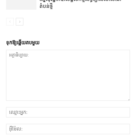
តំបន់​ថ្មី
ទុក​ឱ្យ​ឆ្លើយ​តប​មួយ