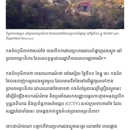
ទិដ្ឋភាព​ដង​ស្ទូច នៅ​ប្រាសាទ​ព្រះវិហារ ដែល​យោធា​ថៃ​វាយ​ប្រហារ​​បំផ្លាញ នៅ​ថ្ងៃ​ទី១០ ធ្នូ ២០២៥។ រូប៖
វីដេអូ​កាសែត Khaosod
កងទ័ព​ភូមិភាគ​២​របស់​ថៃ បាន​បើក​ការវាយប្រហារ​ដោយ​បំផ្លាញ​ដង​ស្ទូច នៅ​
ប្រាសាទ​ព្រះវិហារ ដែល​ឧបត្ថម្ភ​ដោយ​រដ្ឋាភិបាល​សហរដ្ឋអាមេរិក។
កងទ័ព​ភូមិភាគ​២ បាន​រាយការណ៍​ថា នៅ​រសៀល ថ្ងៃទី​១០ ខែធ្នូ នេះ កងទ័ព​
ថៃ​បាន​បាញ់​កម្ទេច​ដង​ស្ទូច​មួយ ដែល​មាន​ទីតាំងនៅ​លើ​ផ្លូវ​ចូល​ទៅ​កាន់​
ប្រាសាទព្រះវិហារ ដោយ​យោធា​ថៃ​ចោទ​ថា កងទ័ព​ខ្មែរ​បាន​ប្រើ​គ្រឿង​ស្ទូច​នេះ
ដើម្បី​ដំឡើង​ឧបករណ៍​រំខាន និង​ប្រឆាំង​រលក​សញ្ញា​យន្តហោះ​គ្មាន​មនុស្ស​បើក
ឬ​ដ្រូន​ពិឃាដ និង​ប្រព័ន្ធ​កាមេរ៉ា​អង្កេត (CCTV) របស់​ក្រុម​ទាហាន​ថៃ ដែល​
សញ្ញា​រ៉ាដា​ទាំងនេះ បាន​ឆ្លងកាត់​ក្នុង​តំបន់​ប្រាសាទព្រះវិហារ។
ទោះជា​យ៉ាងណា បន្ទាប់ពី​វាយប្រហារ​ដង​ស្ទូច​នេះ​រួច យោធា​ថៃ បាន​ផ្លោង​