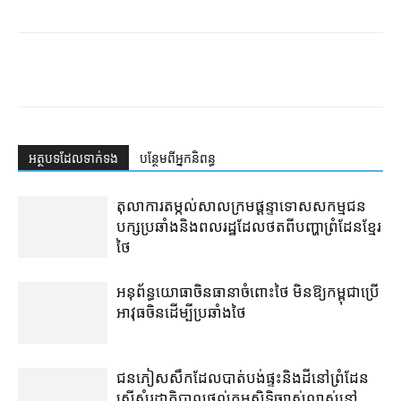
អត្ថបទ​ដែល​ទាក់ទង
បន្ថែម​ពី​អ្នកនិពន្ធ
តុលាការ​តម្កល់​សាលក្រម​ផ្ដន្ទាទោស​សកម្មជន​
បក្ស​ប្រឆាំង​និង​ពលរដ្ឋ​ដែល​ថត​ពី​បញ្ហា​ព្រំដែន​ខ្មែរ​
ថៃ
អនុព័ន្ធយោធា​ចិន​ធានា​ចំពោះ​ថៃ មិន​ឱ្យ​កម្ពុជា​ប្រើ​
អាវុធ​ចិន​ដើម្បី​ប្រឆាំង​ថៃ ​
ជនភៀសសឹក​ដែល​បាត់បង់​ផ្ទះ​និង​ដី​នៅ​ព្រំដែន​
ស្នើសុំ​រដ្ឋាភិបាល​ផ្តល់​កម្មសិទ្ធិ​ច្បាស់លាស់​នៅ​