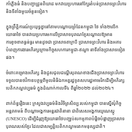
កាំភ្លើង​ធំ និង​បញ្ជា​ដ្រូន​ពិឃាដ មក​វាយប្រហារ​នៅ​ក្បែរ​តំបន់​ប្រាសាទព្រះវិហារ
និង​ទីតាំង​មួយ​ចំនួន​ទៀត។
ក្នុង​ព្រឹត្តិការណ៍​ប្រយុទ្ធ​គ្នា​នៅ​តាម​បណ្ដោយ​ព្រំដែន​កម្ពុជា ថៃ ទាំង​២​លើក
យោធា​ថៃ បាន​វាយប្រហារ​មក​លើ​ប្រាសាទបុរាណ​ខ្មែរ​បណ្ដាល​ឱ្យ​មាន​
ការខូចខាត​ធ្ងន់ធ្ងរ មាន​ដូចជា ប្រាសាទ​តាក្របី ប្រាសាទព្រះវិហារ និង​អគារ​
បំពេញការងារ​អភិរក្ស​ក្រោម​កិច្ចសហការ​កម្ពុជា​-​ឥណ្ឌា នាទី​តាំង​ប្រាសាទ​ទៀត​
ផង។
ចំពោះ​គម្រោង​អភិរក្ស និង​ជួសជុល​ជណ្តើរ​បុរាណ​ខាងជើង​ប្រាសាទ​ព្រះវិហារ
ទទួល​បាន​ថវិកា​ឧបត្ថម្ភ​ពី​មូលនិធិ​ឯកអគ្គរដ្ឋទូត​សហរដ្ឋ​អាមេរិក​ដើម្បី​អភិរក្ស​
បេតិកភណ្ឌ​វប្បធម៌ ក្នុង​ដំណាក់កាល​ទី៤ ​​ពី​ឆ្នាំ​២០២២ ដល់​២០២៤។
ពាក់ព័ន្ធ​រឿង​នេះ ក្រសួង​វប្បធម៌​និង​វិចិត្រសិល្បៈ​របស់​កម្ពុជា បាន​ស្នើ​សុំ​កិច្ច​
អន្តរាគមន៍ ពី​បណ្ដា​អង្គការ​អន្តរជាតិ​នានា ជាពិសេស​អង្គការ​យូណេស្កូ
(UNESCO) ដើម្បី​ជំរុញ​ឱ្យ​យោធា​ថៃ​បញ្ឈប់​សកម្មភាព​បំផ្លិចបំផ្លាញ​ប្រាសាទ
បុរាណ​របស់​ខ្មែរ ដែល​ជា​សម្បត្តិ​បេតិកភណ្ឌ​មរតក​មនុស្សជាតិ។