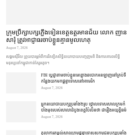
ក្រុមប្រឹក្សា​បក្ស​ភ្លើងទៀន​ខេត្ត​ឧត្ដរមានជ័យ លោក ញាន
សារុំ ត្រូវ​អាជ្ញាធរ​ចាប់ខ្លួន​គ្មាន​មូលហេតុ
August 7, 2026
សង្គម​ស៊ីវិល ព្រួយបារម្ភ​អំពី​ការ​រឹតត្បិត​សិទ្ធិ​នយោបាយ​បញ្ចេញមតិ និង​ការគោរព​សិទ្ធិ
មនុស្ស​នៅ​កម្ពុជា​កាន់តែ​រួម​តូច។
FBI ប្ដេជ្ញា​តាម​ចាប់ខ្លួន​មេខ្លោង​ឆបោក​អនឡាញ​នៅ​គ្រប់​ទី
កន្លែង​យក​មក​ផ្ដន្ទាទោស​នៅ​អាមេរិក
August 7, 2026
អ្នកនយោបាយ​បក្ស​ប្រឆាំង​២​រូប ថ្កោលទោស​សាលក្រម​កំ
បាំងមុខ​របស់​សាលាដំបូង​ខេត្ត​ប៉ៃលិន​ថា ជា​រឿង​អយុត្តិធម៌
August 7, 2026
តុលាការ​តម្កល់​សាលក្រម​ផ្ដន្ទាទោស​សកម្មជន​បក្ស​ប្រឆាំង​