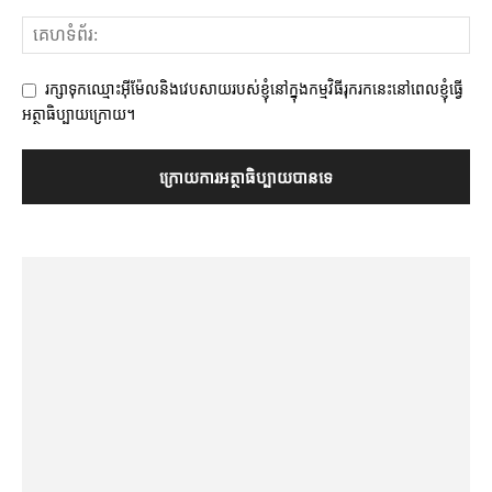
រក្សាទុកឈ្មោះអ៊ីម៉ែលនិងវេបសាយរបស់ខ្ញុំនៅក្នុងកម្មវិធីរុករកនេះនៅពេលខ្ញុំធ្វើ
អត្ថាធិប្បាយក្រោយ។