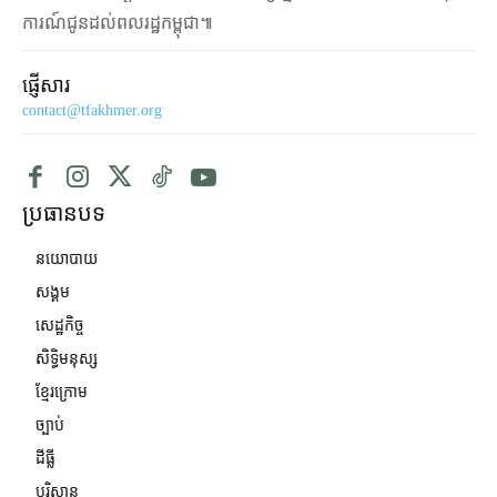
ការណ៍ជូនដល់ពលរដ្ឋកម្ពុជា៕
ផ្ញើសារ
contact@tfakhmer.org
ប្រធានបទ
នយោបាយ
សង្គម
សេដ្ឋកិច្ច
សិទ្ធិមនុស្ស
ខ្មែរក្រោម
ច្បាប់
ដីធ្លី
បរិស្ថាន