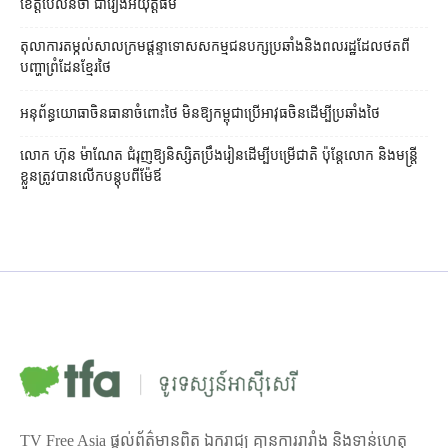
ខេត្ត​ប៉ៃលិន​ថា ជា​រឿង​អយុត្តិធម៌
តុលាការ​តម្កល់​សាលក្រម​ផ្ដន្ទាទោស​សកម្មជន​បក្ស​ប្រឆាំង​និង​ពលរដ្ឋ​ដែល​ថត​ពី​
បញ្ហា​ព្រំដែន​ខ្មែរ​ថៃ
អនុព័ន្ធយោធា​ចិន​ធានា​ចំពោះ​ថៃ មិន​ឱ្យ​កម្ពុជា​ប្រើ​អាវុធ​ចិន​ដើម្បី​ប្រឆាំង​ថៃ ​
លោក ហ៊ុន ម៉ាណែត ជំរុញ​ឱ្យ​និស្សិត​ប្រឹងរៀន​ដើម្បី​បម្រើ​ជាតិ ប៉ុន្តែ​លោក និង​មន្ត្រី​​
ខ្លួន​ត្រូវ​បាន​លើក​បន្តុប​ពី​ម៉ែឪ
TV Free Asia ផ្ដល់ព័ត៌មានពិត ឯករាជ្យ គ្មានការរារាំង និងទាន់ហេតុ