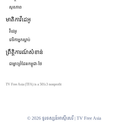
សុខភាព
មាតិកាវីដេអូ
វីដេអូ
វេទិកាអ្នកស្ដាប់
ព្រឹត្តិការណ៍សំខាន់
ជម្លោះព្រំដែនកម្ពុជា-ថៃ
TV Free Asia (TFA) is a 501c3 nonprofit
© 2026 ទូរទស្សន៍អាស៊ីសេរី | TV Free Asia