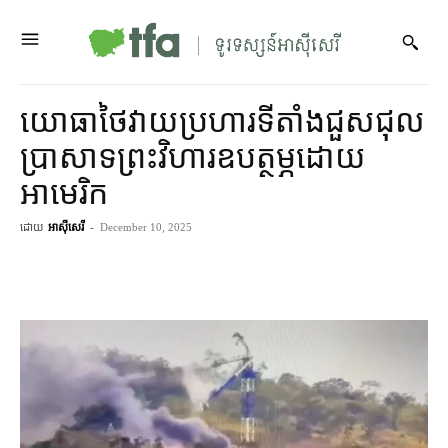
យោធា​ថៃ​វាយប្រហារ​ទីតាំង​ជួសជុល​
ប្រាសាទ​ព្រះវិហារ​ឧបត្ថម្ភ​ដោយ​
អាមេរិក
ដោយ
អាស៊ីសេរី
-
December 10, 2025