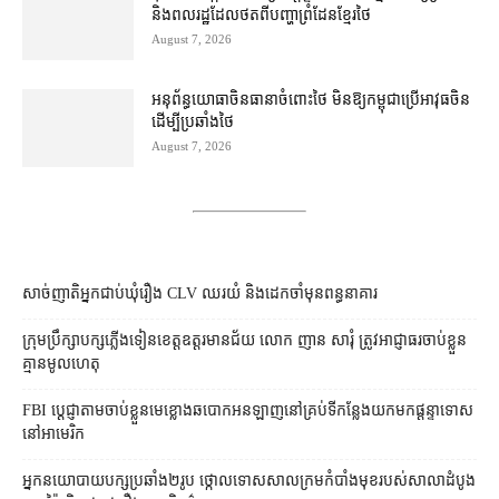
និង​ពលរដ្ឋ​ដែល​ថត​ពី​បញ្ហា​ព្រំដែន​ខ្មែរ​ថៃ
August 7, 2026
អនុព័ន្ធយោធា​ចិន​ធានា​ចំពោះ​ថៃ មិន​ឱ្យ​កម្ពុជា​ប្រើ​អាវុធ​ចិន​
ដើម្បី​ប្រឆាំង​ថៃ ​
August 7, 2026
សាច់ញាតិអ្នកជាប់ឃុំរឿង CLV ឈរយំ និងដេកចាំមុនពន្ធនាគារ
ក្រុមប្រឹក្សា​បក្ស​ភ្លើងទៀន​ខេត្ត​ឧត្ដរមានជ័យ លោក ញាន សារុំ ត្រូវ​អាជ្ញាធរ​ចាប់ខ្លួន​
គ្មាន​មូលហេតុ
FBI ប្ដេជ្ញា​តាម​ចាប់ខ្លួន​មេខ្លោង​ឆបោក​អនឡាញ​នៅ​គ្រប់​ទីកន្លែង​យក​មក​ផ្ដន្ទាទោស​
នៅ​អាមេរិក
អ្នកនយោបាយ​បក្ស​ប្រឆាំង​២​រូប ថ្កោលទោស​សាលក្រម​កំបាំងមុខ​របស់​សាលាដំបូង​