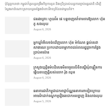
ប៉ុន្តែ​ពួកគេ​ថា កម្ពុជា​ក៏​គួរ​បន្ត​ពង្រឹង​កិច្ច​ការទូត និង​ប្រើប្រាស់​យន្តការ​ច្បាប់​អន្តរជាតិ ដើម្បី​
ស្វែងរក​ដំណោះស្រាយ​យូរអង្វែង​ចំពោះ​វិវាទ​ព្រំដែន​ជាមួយ​ថៃ។
ជនរងគ្រោះ ហួយវ័ន ផេ បន្ត​ចេញ​តវ៉ា​ទាមទារ​ឱ្យ​លោក ហ៊ុន
តូ សង​លុយ
August 6, 2026
អ្នកឃ្លាំមើល​ចង់​ឃើញ​លោក ហ៊ុន ម៉ាណែត ផ្ដល់​សេវា​
សាធារណៈ​ប្រកបដោយ​តម្លាភាព​ដល់​ពលរដ្ឋ​ដូច​ការ​ថ្លែង​
ប្រាប់​អាស៊ាន
August 6, 2026
ក្រសួងយុត្តិធម៌​បដិសេធ​មិន​ទទួល​លិខិត​ស្នើសុំ​ពន្លឿន​ការ​
ឆ្លើយតប​ញត្តិ​របស់​លោក រ៉ុង ឈុន
August 6, 2026
ធនាគារជាតិ​កម្ពុជា​ដក​អាជ្ញាប័ណ្ណ​ធនាគារ​៣​​ទៀត​ក្រោយ​
អាមេរិក​ដាក់​ទណ្ឌកម្ម​​រឿង​ឆបោក​អនឡាញ និង​លាងលុយ
August 5, 2026