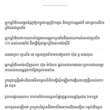
អ្នកឃ្លាំមើល​សង្គម​ជំរុញ​ឱ្យ​កម្ពុជា​បន្ត​ប្រើ​ការទូត និង​ច្បាប់​អន្តរជាតិ ដោះស្រាយ​វិវាទ​
ព្រំដែន​ជាមួយ​ថៃ
អ្នកឃ្លាំមើល​ថា​ការ​យក​សំឡេង​ពលរដ្ឋ​មក​ប្រឆាំង​នឹង​របាយការណ៍​របស់​ប្រេសិត
UN របស់​យោធា​ថៃ នឹង​ធ្វើ​ឱ្យ​ជម្លោះព្រំដែន​កាន់តែ​រ៉ាំរ៉ៃ
ជនរងគ្រោះ ហួយវ័ន ផេ បន្ត​ចេញ​តវ៉ា​ទាមទារ​ឱ្យ​លោក ហ៊ុន តូ សង​លុយ
អ្នកឃ្លាំមើល​ចង់​ឃើញ​លោក ហ៊ុន ម៉ាណែត ផ្ដល់​សេវា​សាធារណៈ​ប្រកបដោយ​តម្លា
ភាព​ដល់​ពលរដ្ឋ​ដូច​ការ​ថ្លែង​ប្រាប់​អាស៊ាន
ក្រសួងយុត្តិធម៌​បដិសេធ​មិន​ទទួល​លិខិត​ស្នើសុំ​ពន្លឿន​ការ​ឆ្លើយតប​ញត្តិ​របស់​លោក
រ៉ុង ឈុន
រូបភាពផ្កាយរណប៖ ទាហានថៃបានឈូសបំផ្លាញផ្ទះពលរដ្ឋខ្មែរជាង ៦០០ខ្នង
សកម្មជនសង្ឃឹមថា ក្រសួងបរិស្ថាននឹងចាត់វិធានការលើជនល្មើស បន្ទាប់ពីទទួល