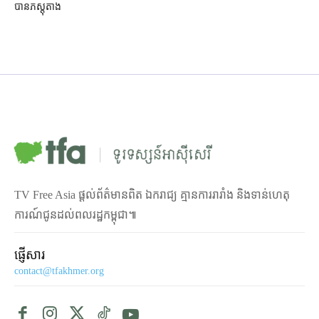
បានភស្ដុតាង
TV Free Asia ផ្ដល់ព័ត៌មានពិត ឯករាជ្យ គ្មានការរារាំង និងទាន់ហេតុ
ការណ៍ជូនដល់ពលរដ្ឋកម្ពុជា៕
ផ្ញើសារ
contact@tfakhmer.org