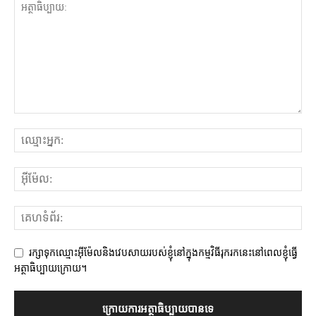
រក្សាទុកឈ្មោះអ៊ីម៉ែលនិងវេបសាយរបស់ខ្ញុំនៅក្នុងកម្មវិធីរុករកនេះនៅពេលខ្ញុំធ្វើ
អត្ថាធិប្បាយក្រោយ។