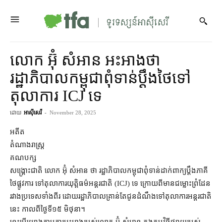
លោក អ៊ុំ សំអាន អះអាង​ថា
រដ្ឋាភិបាល​កម្ពុជា​ពុំ​ទាន់​ប្ដឹង​ថៃ​ទៅ​
តុលាការ ICJ ទេ
ដោយ
អាស៊ីសេរី
-
November 28, 2025
អតីត​
តំណាងរាស្ត្រ​
គណបក្ស​
សង្គ្រោះជាតិ លោក អ៊ុំ សំអាន ថា រដ្ឋាភិបាល​​កម្ពុជា​ពុំ​ទាន់​ដាក់​ពាក្យ​ប្ដឹង​ភាគី​
ថៃ​ផ្លូវ​ការ ទៅ​តុលាការ​យុត្តិធម៌​អន្តរជាតិ (ICJ) ទេ ក្រោយ​ពី​មាន​ជម្លោះ​ព្រំដែន​
រវាង​ប្រទេស​ទាំង​ពីរ ដោយ​រដ្ឋាភិបាល​គ្រាន់តែ​ជូន​ដំណឹង​ទៅ​តុលាការ​អន្តរជាតិ​
នេះ កាល​ពី​ថ្ងៃទី១៥ មិថុនា។
នេះ​បើ​យោង​តាម​ការ​អះអាង​របស់​លោក អ៊ុំ សំអាន ក្នុង​កម្មវិធី​ផ្សាយ​របស់​