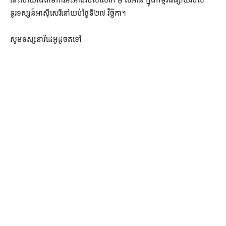
ទូរទស្សន៍​អាស៊ីសេរី​នៅ​យប់​ថ្ងៃទី២៧ វិច្ឆិកា។
សូម​ទស្សនា​វីដេអូ​ដូច​តទៅ