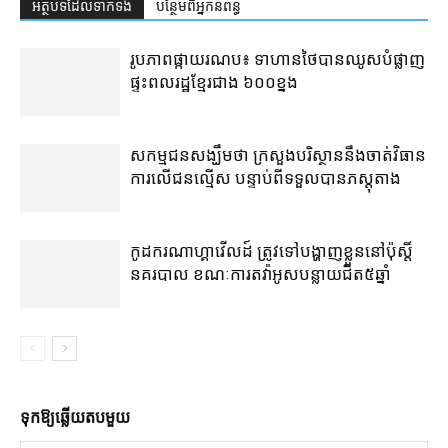
អត្ថបទ​ដែល​ទាក់ទង
បន្ថែម​ពី​អ្នកនិពន្ធ
រូបភាពផ្កាយរណប៖ ទាហានថៃបានឈូសបំផ្លាញ
ផ្ទះពលរដ្ឋខ្មែរជាង ៦០០ខ្នង
សកម្មជនសង្ឃឹមថា ក្រសួងបរិស្ថាននឹងចាត់វិធាន
ការលើជនល្មើស បន្ទាប់ពីទទួលបានភស្ដុតាង
កូដករណាហ្គាវើលដ៍ ត្រូវទៅបង្ហាញខ្លួននៅប៉ុស្ដិ៍
នគរបាល ខណៈការតវ៉ាអូសបន្លាយជិត៥ឆ្នាំ
ទុក​ឱ្យ​ឆ្លើយ​តប​មួយ