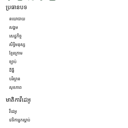
ប្រធានបទ
នយោបាយ
សង្គម
សេដ្ឋកិច្ច
សិទ្ធិមនុស្ស
ខ្មែរក្រោម
ច្បាប់
ដីធ្លី
បរិស្ថាន
សុខភាព
មាតិកាវីដេអូ
វីដេអូ
វេទិកាអ្នកស្ដាប់