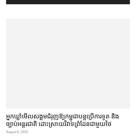
អ្នកឃ្លាំមើល​សង្គម​ជំរុញ​ឱ្យ​កម្ពុជា​បន្ត​ប្រើ​ការទូត និង​
ច្បាប់​អន្តរជាតិ ដោះស្រាយ​វិវាទ​ព្រំដែន​ជាមួយ​ថៃ
August 6, 2026