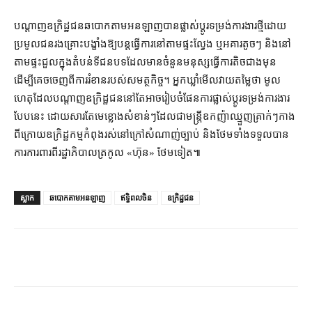
បណ្ដាញ​ឧក្រិដ្ឋជន​ឆបោក​តាម​អនឡាញ​បាន​ផ្លាស់ប្ដូរ​ទម្រង់​ការងារ​ថ្មី​ដោយ​
ប្រមូល​ជនរងគ្រោះ​បង្ខាំង​ឱ្យ​បន្ត​ធ្វើការ​នៅ​តាម​ផ្ទះល្វែង ឬ​អគារ​តូចៗ និង​នៅ​
តាម​ផ្ទះជួល​ក្នុង​តំបន់​ទី​ជនបទ​ដែល​មាន​ចំនួន​មនុស្ស​ធ្វើការ​តិច​ជាង​មុន
ដើម្បី​គេច​ចេញ​ពី​ការ​រំខាន​របស់​សមត្ថកិច្ច។ អ្នកឃ្លាំមើល​វាយតម្លៃ​ថា មូល
ហេតុ​ដែល​បណ្ដាញ​ឧក្រិដ្ឋជន​នៅតែ​អាច​រៀបចំ​ផែនការ​ផ្លាស់ប្ដូរ​ទម្រង់​ការងារ​
បែបនេះ ដោយសារតែ​មេខ្លោង​សំខាន់ៗ​ដែល​ជា​មន្ត្រី​ឧកញ៉ា​ឈ្មួញ​គ្រាក់ៗ​កាង​
ពីក្រោយ​ឧក្រិដ្ឋកម្ម​កំពុង​រស់នៅ​ក្រៅ​សំណាញ់​ច្បាប់ និង​ថែមទាំង​ទទួល​បាន​
ការ​ការពារ​ពី​រដ្ឋាភិបាល​ត្រកូល «​ហ៊ុន​» ថែមទៀត៕
ស្លាក
ឆបោកតាមអនឡាញ
ឥទ្ធិពលចិន
ឧក្រិដ្ឋជន