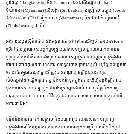
ក្លាដែស្ហ (Bangladeshi) ចិន (Chinese) ជនជាតិ​ឥណ្ឌា (Indian)
មីយ៉ាន់ម៉ា (Myanmar) ស្រីលង្កា (Sri Lankan) អាហ្វ្រិក​ខាងត្បូង (South
African) ថៃ (Thai) វៀតណាម (Vietnamese) និង​ជនជាតិ​ហ្ស៊ីមបាវ៉េ
(Zimbabwean) ជាដើម។
អង្គការ​សង្គម​ស៊ីវិល​ជាតិ និង​អន្តរជាតិ​កន្លង​ទៅ​រក​ឃើញថា ជនបរទេស​ភាគ
ច្រើន​ដែល​ត្រូវ​បាន​សមត្ថកិច្ច​បង្ក្រាប​នៅ​តាម​មជ្ឈមណ្ឌល​ឆបោក​តាម​អន​
ឡាញ​នៅ​កម្ពុជា​គឺជា​ជនរងគ្រោះ ដោយ​អ្នកខ្លះ​ត្រូវ​បាន​បណ្ដាញ​ឧក្រិដ្ឋជន​
បោក​បញ្ឆោត​កុហក​ថា មាន​ការងារ​ទទួល​បាន​ប្រាក់ខែ​ខ្ពស់​។ ប៉ុន្តែ​ពេល​ពួកគេ​
មកដល់​កម្ពុជា​ជនរងគ្រោះ​ក៏​ត្រូវ​បាន​បណ្ដាញ​ឧក្រិដ្ឋជន​ដកហូត​
លិខិតឆ្លងដែន ធ្វើ​ទារុណកម្ម និង​បង្ខាំង​ទុក​ក្នុង​អគារ ដើម្បី​បង្ខំ​ឱ្យធ្វើ​ការ​ជា​
អ្នក​ឆបោក​តាម​អនឡាញ​។ ជនរងគ្រោះ​ខ្លះ​ដែល​មិនអាច​ទ្រាំទ្រ​នឹង​ការ​ធ្វើ​
ទារុណកម្ម​ក៏​សម្រេច​បញ្ចប់ជីវិត​ខ្លួនឯង​តាមរយៈ​ការ​លោត​សម្លាប់​ខ្លួន​ពីលើ​
អគារ​ជាដើម។
ទន្ទឹម​នឹង​មាន​វិធានការ​បង្ក្រាប និង​បណ្ដេញ​ជនបរទេស​នេះ បណ្ដាញ​
ឧក្រិដ្ឋជន​នៅតែ​បន្តសកម្មភាព​ឥត​ឈប់ឈរ​ក្នុង​ការ​ប្រើប្រាស់​ទឹកដី​កម្ពុជា​