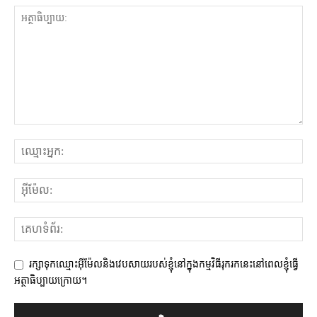
រក្សាទុកឈ្មោះអ៊ីម៉ែលនិងវេបសាយរបស់ខ្ញុំនៅក្នុងកម្មវិធីរុករកនេះនៅពេលខ្ញុំធ្វើ
អត្ថាធិប្បាយក្រោយ។