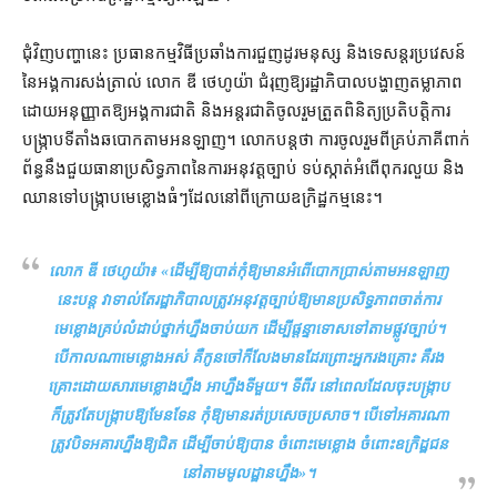
ជុំវិញ​បញ្ហា​នេះ ប្រធាន​កម្មវិធី​ប្រឆាំង​ការ​ជួញដូរ​មនុស្ស និង​ទេសន្តរប្រវេសន៍​
នៃ​អង្គការ​សង់ត្រាល់ លោក ឌី ថេហូយ៉ា ជំរុញ​ឱ្យ​រដ្ឋាភិបាល​បង្ហាញ​តម្លាភាព​
ដោយ​អនុញ្ញាត​ឱ្យ​អង្គការ​ជាតិ និង​អន្តរជាតិ​ចូលរួម​ត្រួតពិនិត្យ​ប្រតិបត្តិ​ការ​
បង្ក្រាប​ទីតាំង​ឆបោក​តាម​អនឡាញ។ លោក​បន្ត​ថា ការ​ចូលរួម​ពី​គ្រប់​ភាគី​ពាក់
ព័ន្ធ​នឹង​ជួយ​ធានា​ប្រសិទ្ធភាព​នៃ​ការអនុវត្ត​ច្បាប់ ទប់ស្កាត់​អំពើពុករលួយ និង​
ឈាន​ទៅ​បង្ក្រាប​មេខ្លោង​ធំៗ​ដែល​នៅ​ពីក្រោយ​ឧក្រិដ្ឋកម្ម​នេះ។
លោក ឌី ថេហូយ៉ា៖ «
ដើម្បី​ឱ្យ​បាត់​កុំឱ្យ​មាន​អំពើ​បោកប្រាស់​តាម​អន​ឡាញ​
នេះ​បន្ត វា​ទាល់តែ​រដ្ឋាភិបាល​ត្រូវ​អនុវត្ត​ច្បាប់​ឱ្យ​មាន​ប្រសិទ្ធភាព​ចាត់ការ​
មេខ្លោង​គ្រប់​លំដាប់​ថ្នាក់​ហ្នឹង​ចាប់​យក ដើម្បី​ផ្ដន្ទាទោស​ទៅតាម​ផ្លូវច្បាប់​។
បើកាលណា​មេខ្លោង​អស់ គឺ​កូនចៅ​ក៏​លែង​មាន​ដែរ​ព្រោះ​អ្នករងគ្រោះ គឺ​រង
គ្រោះ​ដោយសារ​មេខ្លោង​ហ្នឹង អាហ្នឹង​ទីមួយ​។ ទី​ពីរ នៅពេល​ដែល​ចុះ​បង្ក្រាប​
ក៏​ត្រូវតែ​បង្ក្រាប​ឱ្យ​មែនទែន កុំឱ្យ​មាន​រត់​ប្រសេចប្រសាច​។ បើ​ទៅ​អគារ​ណា
ត្រូវ​បិទ​អគារ​ហ្នឹង​ឱ្យ​ជិត ដើម្បី​ចាប់​ឱ្យ​បាន ចំពោះ​មេខ្លោង ចំពោះ​ឧក្រិដ្ឋជន​
នៅ​តាម​មូលដ្ឋាន​ហ្នឹង
»។