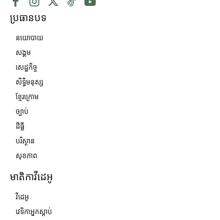
ប្រធានបទ
នយោបាយ
សង្គម
សេដ្ឋកិច្ច
សិទ្ធិមនុស្ស
ខ្មែរក្រោម
ច្បាប់
ដីធ្លី
បរិស្ថាន
សុខភាព
មាតិកាវីដេអូ
វីដេអូ
វេទិកាអ្នកស្ដាប់