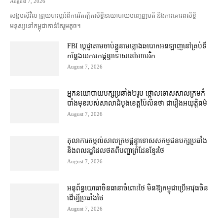
August 7, 2026
សង្គម​ស៊ីវិល ព្រួយបារម្ភ​អំពី​ការ​រឹតត្បិត​សិទ្ធិ​នយោបាយ​បញ្ចេញមតិ និង​ការគោរព​សិទ្ធិ
មនុស្ស​នៅ​កម្ពុជា​កាន់តែ​រួម​តូច។
FBI ប្ដេជ្ញា​តាម​ចាប់ខ្លួន​មេខ្លោង​ឆបោក​អនឡាញ​នៅ​គ្រប់​ទី
កន្លែង​យក​មក​ផ្ដន្ទាទោស​នៅ​អាមេរិក
August 7, 2026
អ្នកនយោបាយ​បក្ស​ប្រឆាំង​២​រូប ថ្កោលទោស​សាលក្រម​កំ
បាំងមុខ​របស់​សាលាដំបូង​ខេត្ត​ប៉ៃលិន​ថា ជា​រឿង​អយុត្តិធម៌
August 7, 2026
តុលាការ​តម្កល់​សាលក្រម​ផ្ដន្ទាទោស​សកម្មជន​បក្ស​ប្រឆាំង​
និង​ពលរដ្ឋ​ដែល​ថត​ពី​បញ្ហា​ព្រំដែន​ខ្មែរ​ថៃ
August 7, 2026
អនុព័ន្ធយោធា​ចិន​ធានា​ចំពោះ​ថៃ មិន​ឱ្យ​កម្ពុជា​ប្រើ​អាវុធ​ចិន​
ដើម្បី​ប្រឆាំង​ថៃ ​
August 7, 2026