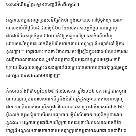
បន្ថយ​អំពើ​ឧក្រិដ្ឋកម្ម​នេះ​ចេញពី​ទឹកដី​កម្ពុជា​។​
អគ្គនាយកដ្ឋាន​អន្តោប្រវេសន៍​ឱ្យដឹង​ថា ក្នុង​រយៈពេល ៣​ថ្ងៃ​ចុង​ក្រោយនេះ​
ពោល​ចាប់ពី​ថ្ងៃទី​១៨ ដល់​ថ្ងៃទី​២០ ខែឧសភា សមត្ថកិច្ច​បាន​បណ្ដេញ​
ជនជាតិ​ចិន​សរុប​ចំនួន ៦៤៨​នាក់​ឱ្យ​ត្រឡប់​ទៅ​ប្រទេស​កំណើត​វិញ​
ដោយសារតែ​ពួកគេ ពាក់ព័ន្ធ​អំពើ​ឆបោក​តាម​អនឡាញ និង​ស្នាក់នៅ​ធ្វើការ​
ខុសច្បាប់​។ អាជ្ញាធរ​អះអាង​ថា វិធានការ​នេះ​ធ្វើឡើង​ក្នុង​គោលបំណង​ការពារ​
សុវត្ថិភាព​សាធារណជន រួម​ទាំង​បន្ត​ការស៊ើបអង្កេត​បង្ក្រាប​មេខ្លោង​នៅ​ពី
ក្រោយ និង​ជួយសង្គ្រោះ​ជនរងគ្រោះ​ដែល​ត្រូវ​បាន​បោក​បញ្ឆោត​ឱ្យ​ចូលរួម​ក្នុង​
សកម្មភាព​ឆបោក​តាម​អន​ឡាញ។
គិត​ចាប់តាំងពី​ដើមឆ្នាំ​២០២៥ ដល់​ខែមេសា ឆ្នាំ​២០២៦ មក អាជ្ញាធរ​កម្ពុជា​
បាន​បណ្ដេញ​ជនបរទេស​ពាក់ព័ន្ធ​នឹង​អំពើ​ឧក្រិដ្ឋកម្ម​ឆបោក​តាម​អនឡាញ​
ជាង ១៣​ម៉ឺន​នាក់​ចេញពី​កម្ពុជា រីឯ​ជនបរទេស​ចម្រុះ​ជាតិ​សាសន៍​ជាង ២៤​
ម៉ឺន​នាក់​ផ្សេងទៀត​បាន​រិះរក​មធ្យោបាយ​ធ្វើដំណើរ​ចាក​ចេញពី​កម្ពុជា​ដោយ​
ខ្លួនឯង​។ អង្គការ​អន្តរជាតិ​រកឃើញ​ថា ជនរងគ្រោះ​ដែល​រស់រាន​មាន​ជីវិត​
ចេញពី​មណ្ឌល​អគារ​ឆបោក​តាម​អនឡាញ​នៅ​កម្ពុជា​មាន​ដូចជា ជនជាតិ​បង