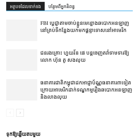
អត្ថបទ​ដែល​ទាក់ទង
បន្ថែម​ពី​អ្នកនិពន្ធ
FBI ប្ដេជ្ញា​តាម​ចាប់ខ្លួន​មេខ្លោង​ឆបោក​អនឡាញ​
នៅ​គ្រប់​ទីកន្លែង​យក​មក​ផ្ដន្ទាទោស​នៅ​អាមេរិក
ជនរងគ្រោះ ហួយវ័ន ផេ បន្ត​ចេញ​តវ៉ា​ទាមទារ​ឱ្យ​
លោក ហ៊ុន តូ សង​លុយ
ធនាគារជាតិ​កម្ពុជា​ដក​អាជ្ញាប័ណ្ណ​ធនាគារ​៣​​ទៀត​
ក្រោយ​អាមេរិក​ដាក់​ទណ្ឌកម្ម​​រឿង​ឆបោក​អនឡាញ
និង​លាងលុយ
ទុក​ឱ្យ​ឆ្លើយ​តប​មួយ