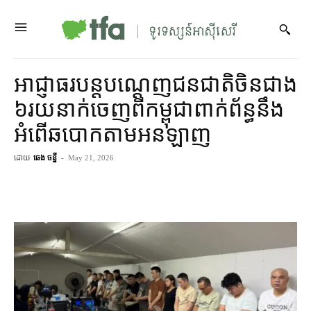
អាជ្ញាធរ​បន្ត​បណ្ដេញ​ជនជាតិ​ចិន​ជាង
៦​រយ​នាក់​ចេញពី​កម្ពុជា​ពាក់ព័ន្ធ​នឹង​
អំពើ​ឆបោក​តាម​អនឡាញ
ដោយ
ឆេង ចន្នី
-
May 21, 2026