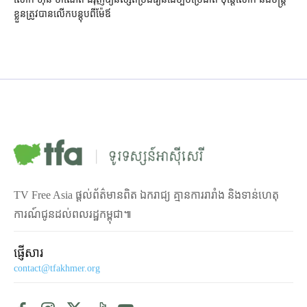
ខ្លួន​ត្រូវ​បាន​លើក​បន្តុប​ពី​ម៉ែឪ
TV Free Asia ផ្ដល់ព័ត៌មានពិត ឯករាជ្យ គ្មានការរារាំង និងទាន់ហេតុ
ការណ៍ជូនដល់ពលរដ្ឋកម្ពុជា៕
ផ្ញើសារ
contact@tfakhmer.org