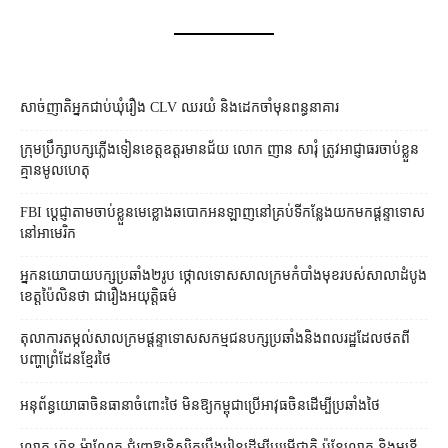
សាច់ញាតិអ្នកជាប់ឃុំរឿង CLV ឈរយំ និងដេកចាំមុនពន្ធនាគារ
ក្រុមប្រឹក្សា​បក្ស​ភ្លើងទៀន​ខេត្ត​ឧត្ដរមានជ័យ លោក ញាន សារុំ ត្រូវ​អាជ្ញាធរ​ចាប់ខ្លួន​
គ្មាន​មូលហេតុ
FBI ប្ដេជ្ញា​តាម​ចាប់ខ្លួន​មេខ្លោង​ឆបោក​អនឡាញ​នៅ​គ្រប់​ទីកន្លែង​យក​មក​ផ្ដន្ទាទោស​
នៅ​អាមេរិក
អ្នកនយោបាយ​បក្ស​ប្រឆាំង​២​រូប ថ្កោលទោស​សាលក្រម​កំបាំងមុខ​របស់​សាលាដំបូង​
ខេត្ត​ប៉ៃលិន​ថា ជា​រឿង​អយុត្តិធម៌
តុលាការ​តម្កល់​សាលក្រម​ផ្ដន្ទាទោស​សកម្មជន​បក្ស​ប្រឆាំង​និង​ពលរដ្ឋ​ដែល​ថត​ពី​
បញ្ហា​ព្រំដែន​ខ្មែរ​ថៃ
អនុព័ន្ធយោធា​ចិន​ធានា​ចំពោះ​ថៃ មិន​ឱ្យ​កម្ពុជា​ប្រើ​អាវុធ​ចិន​ដើម្បី​ប្រឆាំង​ថៃ ​
លោក ហ៊ុន ម៉ាណែត ជំរុញ​ឱ្យ​និស្សិត​ប្រឹងរៀន​ដើម្បី​បម្រើ​ជាតិ ប៉ុន្តែ​លោក និង​មន្ត្រី​​