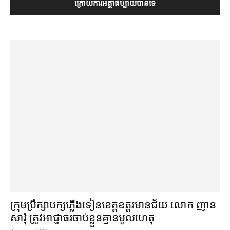
ក្រុមប្រឹក្សា​បក្ស​ភ្លើងទៀន​ខេត្ត​ឧត្ដរមានជ័យ លោក ញាន
សារុំ ត្រូវ​អាជ្ញាធរ​ចាប់ខ្លួន​គ្មាន​មូលហេតុ