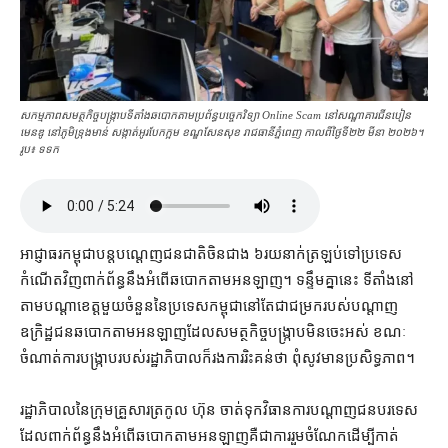
សកម្មភាពសមត្ថកិច្ចបង្ក្រាបទីតាំងឆបោកតាមប្រព័ន្ធបច្ចេកវិទ្យា Online Scam នៅសណ្ឋាគារជីនបៀន
មេនឌូ នៅភូមិទ្រុងមាន់ សង្កាត់អូរបែកក្អម ខណ្ឌសែនសុខ រាជធានីភ្នំពេញ កាលពីថ្ងៃទី២២ មីនា ២០២៦។
រូប៖ ទទក
អាជ្ញាធរ​កម្ពុជា​បន្ត​បណ្ដេញ​ជនជាតិ​ចិន​ជាង ៦​រយ​នាក់​ត្រឡប់​ទៅ​ប្រទេស​
កំណើត​វិញ​ពាក់ព័ន្ធ​នឹង​អំពើ​ឆបោក​តាម​អនឡាញ​។ ទន្ទឹម​គ្នា​នេះ ទីតាំង​នៅ​
តាម​បណ្ដា​ខេត្ត​មួយចំនួន​នៃ​ប្រទេស​កម្ពុជា​នៅតែ​ជា​ជម្រក​របស់​បណ្ដាញ​
ឧក្រិដ្ឋជន​ឆបោក​តាម​អន​ឡាញ​ដែល​សមត្ថកិច្ច​បង្ក្រាប​មិន​ចេះ​អស់ ខណៈ​
ចំណាត់ការ​បង្ក្រាប​របស់​រដ្ឋាភិបាល​ក៏​រង​ការ​រិះគន់​ថា ពុំ​សូវ​មាន​ប្រសិទ្ធភាព។
រដ្ឋាភិបាល​នៃ​ក្រុម​គ្រួសារ​ត្រកូល ហ៊ុន ចាត់ទុក​វិធានការ​បណ្ដាញ​ជនបរទេស​
ដែល​ពាក់ព័ន្ធ​នឹង​អំពើ​ឆបោក​តាម​អន​ឡាញ​គឺជា​ការ​រួមចំណែក​ដើម្បី​កាត់