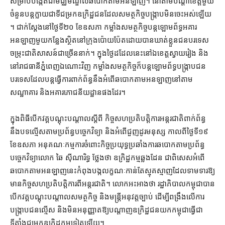
សម្រាប់​បង្កើត​ជា​មជ្ឈមណ្ឌល​ឆបោក​តាម​អនឡាញ។ នៅ​តាម​បណ្ដា​ខេត្ត​មួយ
ចំនួន​បន្ត​ក្លាយជា​ទីជម្រក​ឧក្រិដ្ឋជន​ដែល​សមត្ថកិច្ច​បង្ក្រាប​មិន​ចេះ​អស់​ឡើយ​
។ ជាក់ស្ដែង​នៅ​ថ្ងៃទី​២០ ខែឧសភា កម្លាំង​សមត្ថកិច្ច​បន្ត​ឡោមព័ទ្ធ​អគារ​
អនឡាញ​មួយ​កន្លែង​ស្ថិតនៅ​ក្រុង​ប៉ោយប៉ែត​ដោយ​បាន​ឃាត់ខ្លួន​ជនបរទេស​
ចម្រុះ​ជាតិ​សាសន៍​ជាច្រើន​នាក់​។ ក្នុង​ថ្ងៃ​ដដែល​នេះ​នៅ​ឯ​ខេត្តស្វាយរៀង និង​
នៅ​រាជធានី​ភ្នំពេញ​ឯណោះ​វិញ កម្លាំង​សមត្ថកិច្ច​ក៏​បន្ត​ឡោមព័ទ្ធ​បង្ក្រាប​ជន
បរទេស​ដែល​បន្ត​ធ្វើ​ការ​ពាក់ព័ន្ធ​នឹង​អំពើ​ឆបោក​តាម​អនឡាញ​នៅ​តាម​
សណ្ឋាគារ និង​អគារ​ភោជនីយដ្ឋាន​ផង​ដែរ។
ក្នុង​ពិធី​បើក​វគ្គ​បណ្ដុះបណ្ដាល​ស្ដីពី កិច្ច​សហប្រតិបត្តិការ​អន្តរជាតិ​ពាក់ព័ន្ធ​
នឹង​បទល្មើស​តាម​ប្រព័ន្ធ​បច្ចេកវិទ្យា និង​អំពើ​ជួញដូរ​មនុស្ស កាលពី​ថ្ងៃទី​១៩
ខែឧសភា អនុគណៈកម្មការ​ចំពោះ​កិច្ច​ប្រយុទ្ធ​ប្រឆាំង​ការ​ឆបោក​តាម​ប្រព័ន្ធ​
បច្ចេកវិទ្យា​លោក ឆៃ ស៊ីណារិទ្ធ ថ្លែង​ថា ឧក្រិដ្ឋកម្ម​ឆ្លងដែន ជាពិសេស​អំពើ​
ឆបោក​តាម​អនឡាញ​នេះ​កំពុង​បង្ក​លក្ខណៈ​កាន់តែ​ស្មុគស្មាញ​ដែល​ទាមទារ​ឱ្យ​
មាន​កិច្ចសហប្រតិបត្តិការ​ពី​អន្តរជាតិ​។ លោក​អះអាង​ថា រដ្ឋាភិបាល​កម្ពុជា​បាន​
បើក​វគ្គ​បណ្ដុះបណ្ដាល​សមត្ថកិច្ច និង​មន្ត្រី​អនុវត្ត​ច្បាប់ ដើម្បី​ពង្រឹង​លើ​ការ​
បង្ក្រាប​ជនល្មើស និង​មិន​អនុញ្ញាត​ឱ្យ​បណ្ដាញ​ឧក្រិដ្ឋជន​យក​កម្ពុជា​ធ្វើជា​
ទីតាំង​ជម្រក​ឧក្រិដ្ឋកម្ម​ទៀត​ឡើយ។