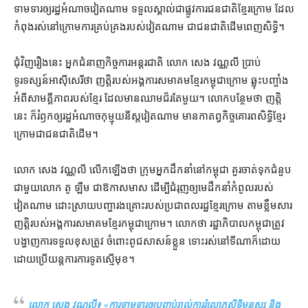
ទាមទារ​ឲ្យ​រដ្ឋអំណាច​វៀតណាម ទទួលស្គាល់​ជា​ផ្លូវការ​ជនជាតិ​ខ្មែរក្រោម ដែល​
កំពុង​រស់នៅ​ក្រោម​ការគ្រប់គ្រង​របស់​វៀតណាម ជា​ជនជាតិ​ដើម​ពេញ​សិទ្ធិ។
ជុំវិញ​រឿង​នេះ អ្នកជំនាញ​កិច្ចការ​អន្តរជាតិ លោក សេង វណ្ណលី ប្រាប់​
ទូរទស្សន៍​អាស៊ីសេរី​ថា ញត្តិ​របស់​អង្គការ​សមាគម​ខ្មែរ​កម្ពុជា​ក្រោម ឆ្លុះបញ្ចាំង​
អំពី​សាមគ្គីភាព​របស់​ខ្មែរ ដែល​មាន​ឈាមជ័រ​តែមួយ។ លោក​បន្ថែម​ថា ញត្តិ​
នេះ ក៏​រំឭក​ឲ្យ​រដ្ឋអំណាច​កុម្មុយនីស្ត​វៀតណាម មាន​កាតព្វកិច្ច​គោរព​សិទ្ធិ​ខ្មែរ
ក្រោម​ជា​ជនជាតិ​ដើម។
លោក សេង វណ្ណលី លើកឡើង​ថា ក្រុម​អ្នកដឹកនាំ​នៅ​កម្ពុជា គួរ​ចាត់ទុក​ជំនួប​
ជាមួយ​លោក តូ ឡឺម ជា​ឱកាស​មាស ដើម្បី​ជំរុញ​ឲ្យ​មេដឹកនាំ​កំពូល​របស់​
វៀតណាម ដោះស្រាយ​បញ្ហា​រងគ្រោះ​របស់​ប្រជាពលរដ្ឋ​ខ្មែរក្រោម តាម​ខ្លឹមសារ​
ញត្តិ​របស់​អង្គការ​សមាគម​ខ្មែរ​កម្ពុជា​ក្រោម​។ លោក​ថា រដ្ឋាភិបាល​កម្ពុជា​ត្រូវ​
បង្ហាញ​ការទទួលខុសត្រូវ ចំពោះ​ពូជសាសន៍​ខ្លួន ទោះ​រស់នៅ​ទីណា​ក៏ដោយ
ដោយ​ប្រើ​យន្តការ​ការទូត​ស្មើមុខ។
លោក សេង វណ្ណលី៖ «
ការ​ទាមទារ​ឲ្យ​បញ្ចប់​រាល់​ការរំលោភ​សិទ្ធិមនុស្ស និង​