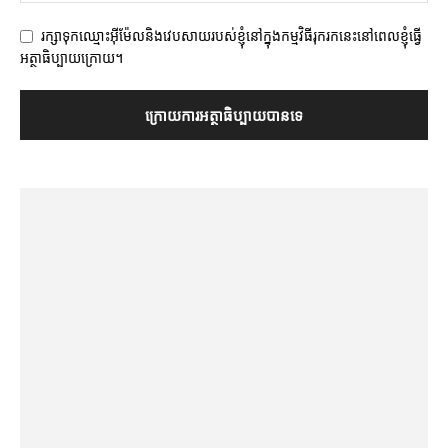
រក្សាទុកឈ្មោះអ៊ីម៉ែលនិងវេបសាយរបស់ខ្ញុំនៅក្នុងកម្មវិធីរុករកនេះនៅពេលខ្ញុំធ្វើ
អត្ថាធិប្បាយក្រោយ។