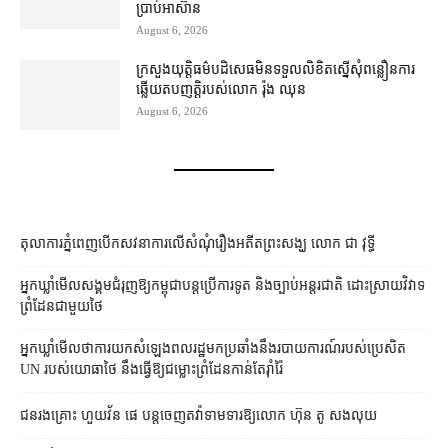
ប្រាប់​អាស៊ាន
August 6, 2026
ក្រសួងយុត្តិធម៌​បដិសេធ​មិន​ទទួល​លិខិត​ស្នើសុំ​ពន្លឿន​ការ​
ឆ្លើយតប​ញត្តិ​របស់​លោក រ៉ុង ឈុន
August 6, 2026
តុលាការ​ភ្នំពេញ​​បើកសវនាការ​លើ​សំណុំរឿង​​អតីត​ព្រះសង្ឃ លោក ជា វុទ្ធី
អ្នកឃ្លាំមើល​សង្គម​ជំរុញ​ឱ្យ​កម្ពុជា​បន្ត​ប្រើ​ការទូត និង​ច្បាប់​អន្តរជាតិ ដោះស្រាយ​វិវាទ​
ព្រំដែន​ជាមួយ​ថៃ
អ្នកឃ្លាំមើល​ថា​ការ​យក​សំឡេង​ពលរដ្ឋ​មក​ប្រឆាំង​នឹង​របាយការណ៍​របស់​ប្រេសិត
UN របស់​យោធា​ថៃ នឹង​ធ្វើ​ឱ្យ​ជម្លោះព្រំដែន​កាន់តែ​រ៉ាំរ៉ៃ
ជនរងគ្រោះ ហួយវ័ន ផេ បន្ត​ចេញ​តវ៉ា​ទាមទារ​ឱ្យ​លោក ហ៊ុន តូ សង​លុយ