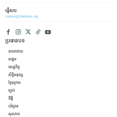
ផ្ញើសារ
contact@tfakhmer.org
ប្រធានបទ
នយោបាយ
សង្គម
សេដ្ឋកិច្ច
សិទ្ធិមនុស្ស
ខ្មែរក្រោម
ច្បាប់
ដីធ្លី
បរិស្ថាន
សុខភាព