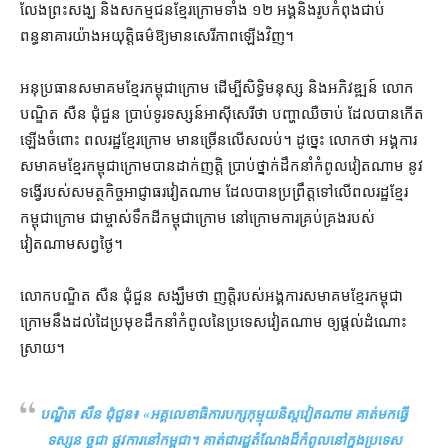
លែង​ព្រះសង្ឃ និង​សកម្មជន​ខ្មែរក្រោម​ទាំង ១២ អង្គ​និង​រូប​កំពុង​ជាប់
ពន្ធនាគារ​យ៉ាង​អយុត្តិធម៌​ឱ្យ​មាន​សេរីភាព​ឡើងវិញ។
អនុប្រធាន​សមាគម​ខ្មែរ​កម្ពុជា​ក្រោម ដើម្បី​សិទ្ធិមនុស្ស និង​អភិវឌ្ឍន៍ លោក​
បណ្ឌិត សឺន ជុំជួន ប្រាប់​ទូរទស្សន៍​អាស៊ីសេរី​ថា បញ្ហា​ឈឺចាប់ ដែល​បាន​កើត
ឡើង​ចំពោះ ពលរដ្ឋ​ខ្មែរក្រោម មាន​ច្រើន​លើសលប់​។ ដូច្នេះ លោក​ថា អង្គការ​
សមាគម​ខ្មែរ​កម្ពុជា​ក្រោម​បាន​ដាក់​ញត្តិ ប្រាប់​ថ្នាក់ដឹកនាំ​កំពូល​វៀតណាម នូវ​
ទង្វើ​របស់​សមត្ថ​កិច្ច​អាជ្ញាធរ​វៀតណាម ដែល​បាន​ប្រព្រឹត្ត​ទៅលើ​ពលរដ្ឋ​ខ្មែរ​
កម្ពុជា​ក្រោម ជា​ម្ចាស់​ទឹកដី​កម្ពុជា​ក្រោម នៅ​ក្រោម​ការ​គ្រប់គ្រង​របស់​
វៀតណាម​សព្វថ្ងៃ។
លោក​បណ្ឌិត សឺន ជុំជួន សង្ឃឹមថា ញត្តិ​របស់​អង្គការ​សមាគម​ខ្មែរ​កម្ពុជា​
ក្រោម​នឹង​ដល់ដៃ​ប្រមុខ​ដឹកនាំ​កំពូល​នៃ​ប្រទេស​វៀតណាម ឲ្យ​ផ្ដល់​ដំណោះ
ស្រាយ។
បណ្ឌិត សឺន ជុំជួន៖ «
អគ្គលេខាធិការ​បក្ស​កុម្មុយនិស្ត​វៀតណាម គាត់​មក​ធ្វើ​
ទស្សន ច្ច​ជា ផ្លូវការ​នៅ​កម្ពុជា។ គាត់​ជា​រដ្ឋ​តំណែង​ដ៏​កំពូល​នៅក្នុង​ប្រទេស​