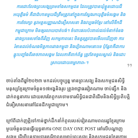
ការ​ដោះលែង​ព្រះសង្ឃ​ព្រមទាំង​សកម្មជន ដែល​ត្រូវ​បាន​ឃុំខ្លួន​ដោយ​ដ៏​
អយុត្តិធម៌ គឺជា​ជំហាន​មួយ​ដ៏​ត្រឹមត្រូវ​នៅក្នុង​ការស្វែងរក​យុត្តិធម៌​សង្គម និង​
ការ​ថែរក្សា នូវ​អត្តសញ្ញាណ​ជំនឿ​សាសនា និង​វប្បធម៌​ខ្មែរ នៅ​លើ​ទឹកដី​
កម្ពុជា​ក្រោម មិន​ឲ្យ​រលាយ​បាត់បង់​។ ចំពោះ​ផល​ប៉ះពាល់​ដល់​ទំនាក់ទំនង​
រវាង​ប្រទេស​ទាំងពីរ​វិញ សកម្មភាព​នេះ មិន​គួរ​ត្រូវ​បាន​មើលឃើញ​ថា ការ​
រំខាន​ដល់​ចំណងមិត្តភាព​រវាង​​កម្ពុជា និង​វៀតណាម​នោះ​ទេ ប៉ុន្តែ​វា​គឺជា​ការ​
ឆ្លុះ​បញ្ចាំង​ពីរ​តថភាព​សង្គម ដែល​ភាគី​ពាក់ព័ន្ធ ត្រូវតែ​ទទួល​ស្គាល់ និង​ដោះ
ស្រាយ​ដោយ​តម្លាភាព
»។
ចាប់តាំងពី​ឆ្នាំ​២០២៣ មក​ដល់​បច្ចុប្បន្ន មាន​ព្រះសង្ឃ និង​សកម្មជន​សិទ្ធិ
មនុស្ស​ខ្មែរក្រោម​ចំនួន​១៧​អង្គ​និង​រូប ត្រូវ​អាជ្ញាធរ​វៀតណាម ចាប់​ផ្សឹក និង​
ដាក់​ពន្ធនាគារ ដោយសារតែ​ពួកគេ​ទាមទារ​សិទ្ធិ​ជនជាតិ​ដើម​និង​សិទ្ធិ​ប្រតិបត្តិ​
ជំនឿ​សាសនា​នៅ​ដែនដី​កម្ពុជា​ក្រោម។
ក្រៅ​ពី​ដាក់​ញត្តិ​ទៅកាន់​ថ្នាក់ដឹកនាំ​កំពូល​របស់​វៀតណាម​ពលរដ្ឋ​ខ្មែរក្រោម​
មួយចំនួន​បាន​ធ្វើ​យុទ្ធនាការ ONE DAY ONE POST នៅ​លើ​បណ្ដាញ​
សង្គម ដើម្បី​បន្ត​ទាមទារ​សេរីភាព​សម្រាប់​ព្រះសង្ឃ និង​សកម្មជន​ខ្មែរក្រោម​