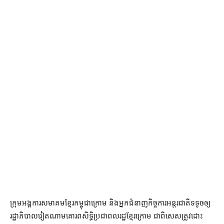
ក្រុម​អង្គការ​សមាគម​ខ្មែរ​កម្ពុជា​ក្រោម និង​អ្នកជំនាញ​កិច្ចការ​អន្តរជាតិ​ទទូច​ឲ្យ​
រដ្ឋាភិបាល​វៀតណាម​គោរព​សិទ្ធិ​ប្រជា​ពលរដ្ឋ​ខ្មែរ​ក្រោម ជាពិសេស​ត្រូវ​ដោះ