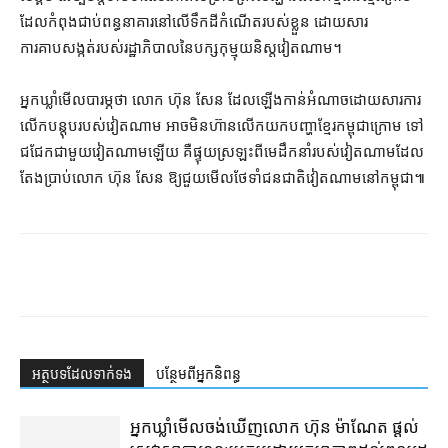
ដែល​កំពុង​ជាប់ពន្ធនាគារ​នៅ​លើ​ទឹកដី​កំណើត​របស់​ខ្លួន ដោយសារ​
ការគាបសង្កត់​របស់​រដ្ឋាភិបាល​នៃ​បក្ស​កុម្មុយនិស្ត​វៀតណាម។
អ្នកឃ្លាំមើល​បារម្ភ​ថា លោក ហ៊ុន សែន ដែល​ឡើង​កាន់​អំណាច​ដោយសារ​ការ​
លើក​បន្តុប​របស់​វៀតណាម អាច​មិន​ហ៊ាន​លើកយក​បញ្ហា​ខ្មែរ​កម្ពុជា​ក្រោម ទៅ​
ជជែក​ជាមួយ​វៀតណាម​ឡើយ គឺ​ផ្ទុយ​ស្រឡះ​ពី​មេដឹកនាំ​របស់​វៀតណាម​ដែល​
តែង​ប្រាប់​លោក ហ៊ុន សែន ឱ្យ​ជួយ​មើល​ថែទាំ​ជនជាតិ​វៀតណាម​នៅ​កម្ពុជា៕
អត្ថបទ​ដែល​ទាក់ទង
បន្ថែម​ពី​អ្នកនិពន្ធ
អ្នកឃ្លាំមើល​ចង់​ឃើញ​លោក ហ៊ុន ម៉ាណែត ផ្ដល់​