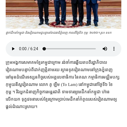
ថ្នាក់​ដឹកនាំ​កម្ពុជា និង​វៀតណាម​ជួបគ្នា​នៅ​រាជធានី​ភ្នំពេញ កាល​ពី​ថ្ងៃ​ទី៦ កុម្ភៈ ២០២៦។ រូប៖ ទទក
ក្រុម​អង្គការ​សមាគម​ខ្មែរ​កម្ពុជា​ក្រោម រង់ចាំ​ការ​ឆ្លើយតប​ពី​រដ្ឋាភិបាល​
វៀតណាម​បន្ទាប់ពី​ដាក់​ញត្តិ​តាមរយៈ​ស្ថានទូត​វៀតណាម​នៅ​ក្រុងភ្នំពេញ
នៅមុន​ដំណើរ​ទស្សនកិច្ច​របស់​អគ្គលេខាធិការ នៃ​គណៈកម្មាធិការ​មជ្ឈិមបក្ស​
កុម្មុយនីស្ត​វៀតណាម លោក តូ ឡឺម (To Lam) នៅ​កម្ពុជា​នៅ​ថ្ងៃទី​៦ ខែ
កុម្ភៈ។ រីឯ​អ្នក​ជំនាញ​កិច្ចការ​អន្តរជាតិ ទាមទារ​ឲ្យ​មេដឹកនាំ​កម្ពុជា ហ៊ាន​
លើកយក ទុក្ខវេទនា​របស់​ខ្មែរក្រោម​ប្រាប់​មេដឹកនាំ​កំពូល​របស់​វៀតណាម​ឲ្យ​
ផ្ដល់​ដំណោះស្រាយ។