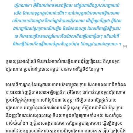
វៀតណាម​។ អ៊ីចឹង​គាត់​អាច​មាន​ឥទ្ធិពល នៅក្នុង​ការ​ដឹងឮ​រាល់​បញ្ហា​របស់​
យើង ដែល​ជា​ទុក្ខ​កង្វល់​របស់​យើង​។ គាត់​ជា​បុគ្គល​ដែល​មាន​ឥទ្ធិពល​អាច
លើកយក​ទៅដល់​ថ្នាក់ដឹកនាំ​រដ្ឋាភិបាល​វៀតណាម ដើម្បី​ឲ្យ​ឃើញថា អ្វី​ដែល​
ជា​បញ្ហា​ដែល​ខ្មែរក្រោម​លើកឡើង មិនមែ​នជា​បញ្ហា ដែល​កើតឡើង​ថ្មីៗ​នោះ​
ទេ គឺ​មាន​ជាច្រើន​ទសវត្សរ៍​មក​ហើយ​ដែល​កើតឡើង​ជារឿយៗ ហើយ​អំពើ
និង​ទង្វើ​ដែល​កើតឡើង​មាន​ចំនួន​តិចតួច​បំផុត ដែល​ត្រូវ​បាន​ដោះស្រាយ
»។
ទូរទស្សន៍​អាស៊ីសេរី មិន​ទាន់​អាច​សុំ​ការ​ឆ្លើយ​តប​ជុំវិញ​រឿង​នេះ ពី​ស្ថានទូត​
វៀតណាម ប្រចាំ​នៅ​ប្រទេស​កម្ពុជា បាន​ទេ នៅ​ថ្ងៃទី៥ ខែ​កុម្ភៈ។
លេខាធិការដ្ឋាន នៃ​អង្គការ​សមាគម​ខ្មែរ​កម្ពុជា​ក្រោម ដែល​មាន​សមាជិក​ចំនួន​
៩ បាន​ដាក់​ញត្តិ​តាម​សារ​អេឡិចត្រូនិក (​អ៊ីមែល​) ទៅកាន់​ស្ថានទូត​វៀតណាម​
ប្រចាំ​ទីក្រុង​ភ្នំពេញ កាលពី​ថ្ងៃទី​០៣ ខែកុម្ភៈ ដើម្បី​ទាមទារ​ឱ្យ​រដ្ឋាភិបាល​
វៀតណាម បញ្ឈប់​នូវ​រាល់​ការរំលោភ​សិទ្ធិមនុស្ស សិទ្ធិ​ជនជាតិ​ដើម​ខ្មែរក្រោម
និង​ត្រូវតែ​ដោះលែង​ព្រះសង្ឃ និង​សកម្មជន​ខ្មែរក្រោម​ទាំងអស់ ដែល​កំពុង​
ជាប់​ឃុំឃាំង​។ ញត្តិ​របស់​អង្គការ​សមាគម​ខ្មែរ​កម្ពុជា​ក្រោម​នេះ ធ្វើឡើង​ស្រប​
ពេល​ដែល​អគ្គលេខាធិការ​បក្ស​កុម្មុយនីស្ត​វៀតណាម​លោក តូ ឡឹម ត្រៀម​នឹង​