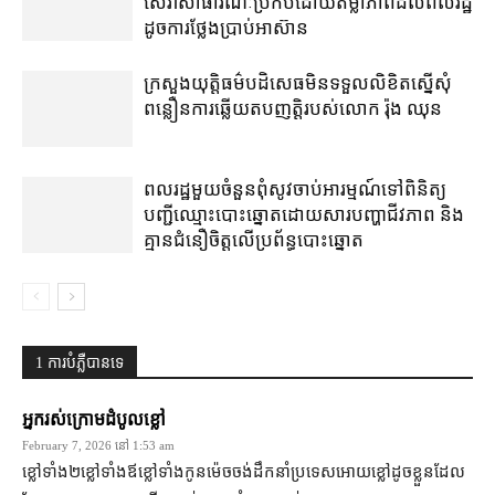
សេវា​សាធារណៈ​ប្រកបដោយ​តម្លាភាព​ដល់​ពលរដ្ឋ​
ដូច​ការ​ថ្លែង​ប្រាប់​អាស៊ាន
ក្រសួងយុត្តិធម៌​បដិសេធ​មិន​ទទួល​លិខិត​ស្នើសុំ​
ពន្លឿន​ការ​ឆ្លើយតប​ញត្តិ​របស់​លោក រ៉ុង ឈុន
ពលរដ្ឋ​មួយចំនួន​ពុំ​សូវ​ចាប់អារម្មណ៍​ទៅ​ពិនិត្យ​
បញ្ជី​ឈ្មោះ​បោះឆ្នោត​ដោយសារ​បញ្ហា​ជីវភាព និង​
គ្មាន​ជំនឿ​ចិត្ត​លើ​ប្រព័ន្ធ​បោះឆ្នោត
1 ការ​បំភ្លឺ​បាន​ទេ
អ្នករស់ក្រោមដំបូលខ្លៅ
February 7, 2026 នៅ 1:53 am
ខ្លៅទាំង២ខ្លៅទាំងឪខ្លៅទាំងកូនម៉េចចង់ដឹកនាំប្រទេសអោយខ្លៅដូចខ្លួនដែល