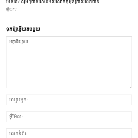
មែនទេ? ល្មមៗបានហើយអស់លោកកុំមុខក្រាស់ពេកបាទ
ឆ្លើយតប
ទុក​ឱ្យ​ឆ្លើយ​តប​មួយ