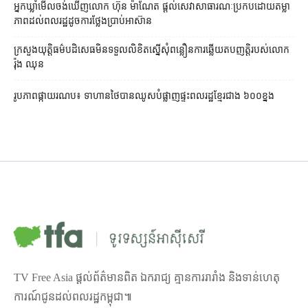
អ្នកឃ្លាំមើល​ចង់​ឃើញ​លោក ហ៊ុន ម៉ាណែត ផ្ដល់​សេវា​សាធារណៈ​ប្រកបដោយ​តម្លា
ភាព​ដល់​ពលរដ្ឋ​ដូច​ការ​ថ្លែង​ប្រាប់​អាស៊ាន
ក្រសួងយុត្តិធម៌​បដិសេធ​មិន​ទទួល​លិខិត​ស្នើសុំ​ពន្លឿន​ការ​ឆ្លើយតប​ញត្តិ​របស់​លោក
រ៉ុង ឈុន
រូបភាពផ្កាយរណប៖ ទាហានថៃបានឈូសបំផ្លាញផ្ទះពលរដ្ឋខ្មែរជាង ៦០០ខ្នង
TV Free Asia ផ្ដល់ព័ត៌មានពិត ឯករាជ្យ គ្មានការរារាំង និងទាន់ហេតុ
ការណ៍ជូនដល់ពលរដ្ឋកម្ពុជា៕