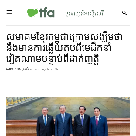
សមាគម​ខ្មែរ​កម្ពុជា​ក្រោម​សង្ឃឹម​ថា
នឹង​មាន​ការ​ឆ្លើយតប​ពី​មេដឹកនាំ​
វៀតណាម​បន្ទាប់​ពី​ដាក់​ញត្តិ
ដោយ
ហេង ស្រស់
-
February 6, 2026