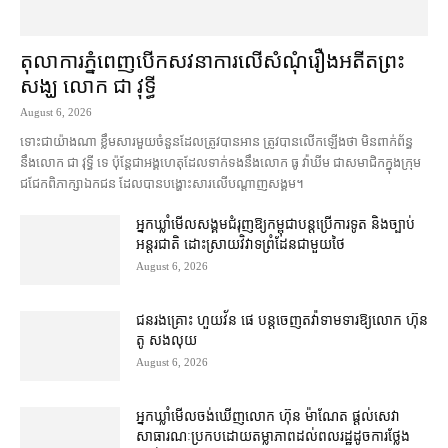
តុលាការ​ភ្នំពេញ​​បើកសវនាការ​លើ​សំណុំរឿង​​អតីត​ព្រះ
សង្ឃ លោក ជា វុទ្ធី
August 6, 2026
ទោះជា​យ៉ាងណា ខ្លឹមសារ​មួយចំនួន​ដែល​ត្រូវ​បាន​អាន ត្រូវ​បាន​លើកឡើង​ថា មិន​ពាក់ព័ន្ធ​
នឹង​លោក ជា វុទ្ធី ទេ ប៉ុន្តែ​ជា​អង្គ​ហេតុ​ដែល​ទាក់ទង​នឹង​លោក ធូ វ៉ាឃីម ជា​សមាជិក​ក្នុង​ក្រុម​
ជជែក​ពិភាក្សា​ឯកជន ដែល​បាន​បង្ហោះ​សា​រលើ​បណ្ដាញ​សង្គម។
អ្នកឃ្លាំមើល​សង្គម​ជំរុញ​ឱ្យ​កម្ពុជា​បន្ត​ប្រើ​ការទូត និង​ច្បាប់​
អន្តរជាតិ ដោះស្រាយ​វិវាទ​ព្រំដែន​ជាមួយ​ថៃ
August 6, 2026
ជនរងគ្រោះ ហួយវ័ន ផេ បន្ត​ចេញ​តវ៉ា​ទាមទារ​ឱ្យ​លោក ហ៊ុន
តូ សង​លុយ
August 6, 2026
អ្នកឃ្លាំមើល​ចង់​ឃើញ​លោក ហ៊ុន ម៉ាណែត ផ្ដល់​សេវា​
សាធារណៈ​ប្រកបដោយ​តម្លាភាព​ដល់​ពលរដ្ឋ​ដូច​ការ​ថ្លែង​