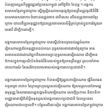
បំពេញ​ទស្សនកិច្ច​ផ្លូវរដ្ឋ​នៅ​ប្រទេស​កម្ពុជា នៅ​ថ្ងៃទី​៦ ខែកុម្ភៈ​។ អង្គការ​
សមាគម​ខ្មែរ​កម្ពុជា​ក្រោម ស្នើ​ឲ្យ​វៀតណាម​អនុវត្ត​ឱ្យ​បាន​ត្រឹមត្រូវ​នូវ​នីតិវិធី​
ពេល​មាន​សវនាការ ចំពោះ​ជន​ត្រូវ​ចោទ ជាពិសេស លើ​ជន​ត្រូវ​ចោទ​ជា​ខ្មែរ
ក្រោម ពោល​គឺ​ត្រូវ​អនុញ្ញាត​ឱ្យ​ជន​ត្រូវ​ចោទ​មាន​សិទ្ធិ​គ្រប់គ្រាន់​ក្នុង​ការ​ស្វែងរក​
មេធាវី ដើម្បី​ការពារ​ក្ដី។
អង្គការ​សមាគម​ខ្មែរ​កម្ពុជា​ក្រោម បាន​ស្នើ​យ៉ាង​ទទូច​ដល់​រដ្ឋអំណាច
វៀតណាម​ត្រូវតែ​អនុញ្ញាត​ដល់​គណៈ​ពុទ្ធសាសនា​ថេរវាទ​ខ្មែរក្រោម មាន​
សមាគម​ដាច់ដោយឡែក​ពី​សមាគម​ព្រះពុទ្ធសាសនា​វៀតណាម ដើម្បី​មាន
ឱកាស​ក្នុង​ការ​ប្រណិប័តន៍​ធម៌​វិន័យ​របស់​ខ្លួន​ឱ្យ​បាន​ត្រឹមត្រូវ ស្រប​ទៅ​តាម​
គោលការណ៍ នៃ​សេរីភាព​សាសនា​របស់​អង្គការសហប្រជាជាតិ។
អង្គការ​សមាគម​ខ្មែរ​កម្ពុជា​ក្រោម ក៏បាន​ស្នើ​ឱ្យ​រដ្ឋសភា​វៀតណាម ធ្វើ​វិសោធន
កម្ម​មាត្រា ៣៣១ នៃ​ក្រមព្រហ្មទណ្ឌ​របស់​វៀតណាម ឱ្យ​សមស្រប​ទៅតាម​រដ្ឋ
ធម្មនុញ្ញ នៃ​សាធារណរដ្ឋ​សង្គមនិយម​វៀតណាម សេចក្ដីប្រកាស និង​កតិកា
សញ្ញា​នានា​ស្ដីពី​សិទ្ធិមនុស្ស​របស់​អង្គការសហប្រជាជាតិ ដែល​ប្រទេស​
វៀតណាម​ជា​ហត្ថលេខី។ បន្ថែម​លើ​នេះ​ទៀត អង្គការ​សមាគម​ខ្មែរ​កម្ពុជា​ក្រោម