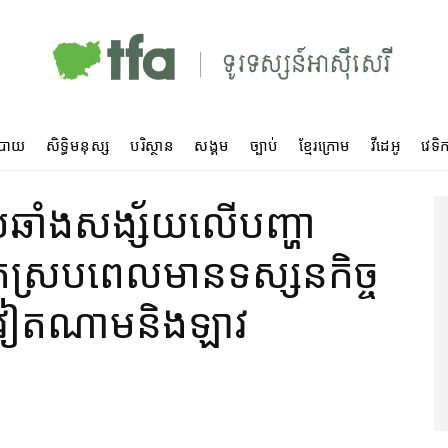
បាយ
សិទ្ធិមនុស្ស
បរិស្ថាន
សង្គម
ច្បាប់
ខ្មែរក្រោម
វីដេអូ
វេទិក
ឆាំង​សង្ស័យ​លើ​បញ្ហា​
រ​ស្របពេល​មាន​ទស្សនកិច្ច​
ល​វៀតណាម​និង​ឡាវ