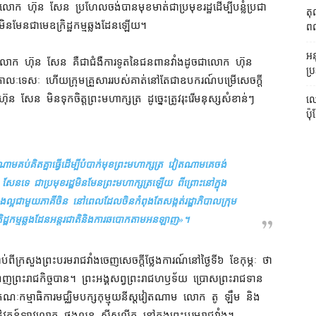
 ហ៊ុន សែន ប្រហែល​ចង់បាន​មុខមាត់​ជា​ប្រមុខរដ្ឋ​ដើម្បី​បន្លំ​ប្រជា
តុ
ា​មិនមែន​ជា​មេ​ឧក្រិដ្ឋកម្ម​ឆ្លងដែន​ឡើយ។
ពលរ
អនុ
មក​លោក ហ៊ុន សែន គឺជា​ជំងឺ​ការទូត​នៃ​ជន​ពានវាំង​ដូចជា​លោក ហ៊ុន
ប្រ
លៈទេសៈ ហើយ​ក្រុម​គ្រួសារ​របស់​គាត់​នៅតែ​ជា​ឧបករណ៍​បម្រើ​សេចក្តី​
ែន មិន​ទុកចិត្ត​ព្រះមហាក្សត្រ ដូច្នេះ​ត្រូវ​រុះរើ​មនុស្ស​សំខាន់ៗ​
លោ
ប៉ុ
​គប់គិត​គ្នា​ធ្វើ​ដើម្បី​បំបាក់មុខ​ព្រះមហាក្សត្រ វៀតណាម​គេ​ចង់​
សែន​ទេ ជា​ប្រមុខរដ្ឋ​មិនមែន​ព្រះមហាក្សត្រ​ឡើយ ពីព្រោះ​នៅក្នុង​
ង​ល្អជា​មួយ​ភាគី​ចិន នៅ​ពេល​ដែល​ចិន​កំពុងតែ​សង្កត់​រដ្ឋាភិបាល​ក្រុម​
រិដ្ឋកម្ម​ឆ្លងដែន​អន្តរជាតិ​និង​ការ​ឆបោក​តាម​អនឡាញ
»។
ី​ក្រសួងព្រះបរមរាជវាំង​ចេញ​សេចក្តី​ថ្លែងការណ៍​នៅ​ថ្ងៃទី​៦ ខែកុម្ភៈ ថា
បំពេញ​ព្រះរាជកិច្ច​បាន។ ព្រះអង្គ​សព្វព្រះរាជហឫទ័យ ប្រោស​ព្រះរាជទាន
ណៈកម្មាធិការ​មជ្ឈិមបក្ស​កុម្មុយនីស្ត​វៀតណាម លោក តូ ឡឹម និង​
ិវត្តន៍​ឡាវ​លោក ថងលុន ស៊ីសុលីត នៅក្នុង​ព្រះបរមរាជវាំង​។​