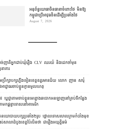
អនុព័ន្ធយោធា​ចិន​ធានា​ចំពោះ​ថៃ មិន​ឱ្យ​
កម្ពុជា​ប្រើ​អាវុធ​ចិន​ដើម្បី​ប្រឆាំង​ថៃ ​
August 7, 2026
ច់ញាតិអ្នកជាប់ឃុំរឿង CLV ឈរយំ និងដេកចាំមុន
្ធនាគារ
រុមប្រឹក្សា​បក្ស​ភ្លើងទៀន​ខេត្ត​ឧត្ដរមានជ័យ លោក ញាន សារុំ
ូវ​អាជ្ញាធរ​ចាប់ខ្លួន​គ្មាន​មូលហេតុ
I ប្ដេជ្ញា​តាម​ចាប់ខ្លួន​មេខ្លោង​ឆបោក​អនឡាញ​នៅ​គ្រប់​ទីកន្លែង​
​មក​ផ្ដន្ទាទោស​នៅ​អាមេរិក
នកនយោបាយ​បក្ស​ប្រឆាំង​២​រូប ថ្កោលទោស​សាលក្រម​កំបាំងមុខ​
ស់​សាលាដំបូង​ខេត្ត​ប៉ៃលិន​ថា ជា​រឿង​អយុត្តិធម៌