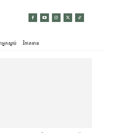
ាអ្នកស្ដាប់
វិភាគទាន