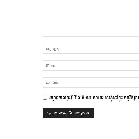
រក្សាទុកឈ្មោះអ៊ីម៉ែលនិងវេបសាយរបស់ខ្ញុំនៅក្នុងកម្មវិធីរុ