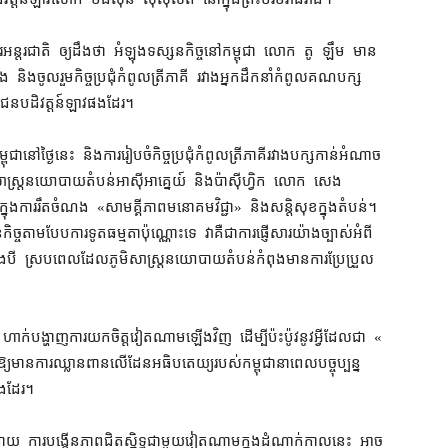
រ​អន្តរជាតិ ឲ្យ​ដឹង​ថា អំឡុង​ទស្សនកិច្ច​នៅ​កម្ពុជា លោក តូ ឡឹម មាន
ំង និង​ចូលរួម​កិច្ចប្រជុំ​កំពូល​ត្រីភាគី រវាង​អ្នកដឹកនាំ​កំពូល​គណបក្ស​
ជន​បដិវត្តន៍​ឡាវ​ផង​ដែរ។
នៅថ្ងៃ​នេះ និង​ការរៀបចំ​កិច្ចប្រជុំ​កំពូល​ត្រីភាគី​រវាង​បក្ស​កាន់អំណាច​
ាស្ត្រ​នយោបាយ​តំបន់​អាស៊ីអាគ្នេយ៍ និង​ប៉ាស៊ីហ្វិក លោក សេង
នុង​ការ​រឹតចំណង «​សាមគ្គីភាព​មនោគមវិជ្ជា​» និង​សន្តិសុខ​ក្នុង​តំបន់​។
ច្ច​តាម​បែប​ការទូត​ធម្មតា​ប៉ុណ្ណោះ​ទេ វា​គឺជា​ការ​ផ្ញើ​សារ​យ៉ាង​ច្បាស់​អំពី​
ទាំង​បី ស្រប​ពេល​ដែល​ភូមិសាស្ត្រ​នយោបាយ​តំបន់​កំពុង​មាន​ការប្រែប្រួល
ហាញ​ការ​យកចិត្ត​វៀតណាម​ឡើងវិញ ដើម្បី​ប៉ះប៉ូវ​នូវ​អ្វី​ដែល​ជា «​
ឱ្យ​មានការ​ឈ្លានពាន​លើ​ដែន​អធិបតេយ្យ​របស់​កម្ពុជា​នា​ពេល​បច្ចុប្បន្ន
ង​ដែរ។
យ ការ​បង្កើន​ភាព​ជិតស្និទ្ធ​ជាមួយ​វៀតណាម​ក្នុង​ដំណាក់កាល​នេះ អាច​