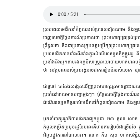
ស្របពេល​មេដឹកនាំ​កំពូល​របស់​ប្រទេស​វៀតណាម និង​ឡាវ​មក​
ចេញ​សេចក្តី​ថ្លែងការណ៍​ប្រកាស​ថា ព្រះមហាក្សត្រ​ទ្រង់​ប្រឈ
ព្រឹទ្ធសភា និង​ជា​ប្រធាន​ក្រុម​ឧត្ដមប្រឹក្សា​ព្រះមហាក្សត្រ
ប្រទេសជិតខាង​ទាំងពីរ​ទាំង​ក្នុង​ដំណើរ​ទស្សនកិច្ច​ផ្លូ
ប្រឆាំង​និង​អ្នក​តាមដាន​ភូមិសាស្ត្រ​នយោបាយ​ហាក់​មាន​ម
ថា អវត្តមាន​របស់​ព្រះអង្គ​អាច​ជា​ការរៀបចំ​របស់​លោក ហ៊ុន ស
ជាទូទៅ គេ​តែង​សង្កេតឃើញ​ព្រះមហាក្សត្រ​មាន​ព្រះរាជសុខ
ប្រចាំ​នៅពេល​មាន​បញ្ហា​ម្តងៗ​។ ប៉ុន្តែ​សេចក្តី​ថ្លែងការណ៍​រប
ដំណើរ​ទស្សនកិច្ច​របស់​មេដឹកនាំ​កំពូល​វៀតណាម និង​ឡាវ​មក
អ្នកនាំពាក្យ​រដ្ឋាភិបាល​ឯករាជ្យ​កម្ពុជា ២៣ តុលា លោក គឹម
កំពូល​កម្រិត​ប្រមុខរដ្ឋ​បែបនេះ​គឺ​មាន​ការរៀបចំ​ជាច្រើន​ខែ ដ
ជំនួប​ផ្លូវការ​នៅ​ពេល​នេះ​។ លោក គឹម សុខ ហាក់​សង្ស័យ​ថា 