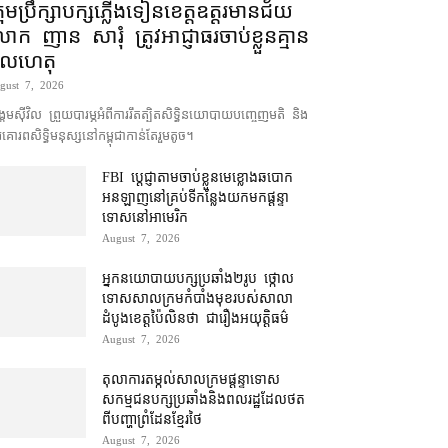
រុមប្រឹក្សា​បក្ស​ភ្លើងទៀន​ខេត្ត​ឧត្ដរមានជ័យ
ោក ញាន សារុំ ត្រូវ​អាជ្ញាធរ​ចាប់ខ្លួន​គ្មាន​
ូលហេតុ
gust 7, 2026
គម​ស៊ីវិល ព្រួយបារម្ភ​អំពី​ការ​រឹតត្បិត​សិទ្ធិ​នយោបាយ​បញ្ចេញមតិ និង​
គោរព​សិទ្ធិមនុស្ស​នៅ​កម្ពុជា​កាន់តែ​រួម​តូច។
FBI ប្ដេជ្ញា​តាម​ចាប់ខ្លួន​មេខ្លោង​ឆបោក​
អនឡាញ​នៅ​គ្រប់​ទីកន្លែង​យក​មក​ផ្ដន្ទា
ទោស​នៅ​អាមេរិក
August 7, 2026
អ្នកនយោបាយ​បក្ស​ប្រឆាំង​២​រូប ថ្កោល
ទោស​សាលក្រម​កំបាំងមុខ​របស់​សាលា
ដំបូង​ខេត្ត​ប៉ៃលិន​ថា ជា​រឿង​អយុត្តិធម៌
August 7, 2026
តុលាការ​តម្កល់​សាលក្រម​ផ្ដន្ទាទោស​
សកម្មជន​បក្ស​ប្រឆាំង​និង​ពលរដ្ឋ​ដែល​ថត​
ពី​បញ្ហា​ព្រំដែន​ខ្មែរ​ថៃ
August 7, 2026