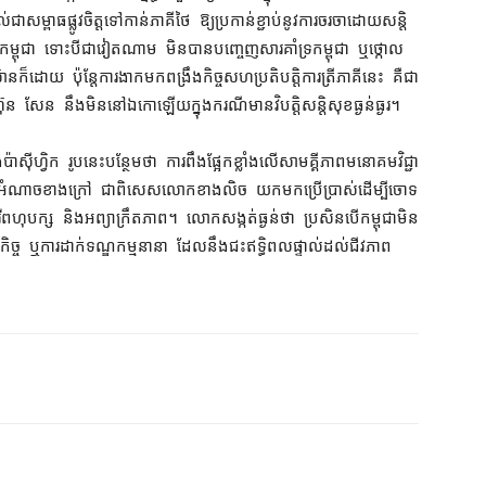
់​ជា​សម្ពាធ​ផ្លូវចិត្ត​ទៅកាន់​ភាគី​ថៃ ឱ្យ​ប្រកាន់ខ្ជាប់​នូវ​ការចរចា​ដោយ​សន្តិ
​កម្ពុជា ទោះបីជា​វៀតណាម មិនបាន​បញ្ចេញ​សារ​គាំទ្រ​កម្ពុជា ឬ​ថ្កោល
៏ដោយ ប៉ុន្តែ​ការ​ងាក​មក​ពង្រឹង​កិច្ច​សហប្រតិបត្តិការ​ត្រីភាគី​នេះ គឺជា​
 សែន នឹង​មិន​នៅ​ឯកោ​ឡើយ​ក្នុងករណី​មាន​វិបត្តិ​សន្តិសុខ​ធ្ងន់ធ្ងរ។
ស៊ីហ្វិក រូប​នេះ​បន្ថែម​ថា ការ​ពឹង​ផ្អែក​ខ្លាំង​លើ​សាមគ្គីភាព​មនោគមវិជ្ជា​
ំណាច​ខាងក្រៅ ជាពិសេស​លោកខាងលិច យក​មក​ប្រើ​ប្រាស់​ដើម្បី​ចោទ
ី​ពហុបក្ស និង​អព្យាក្រឹតភាព​។ លោក​សង្កត់ធ្ងន់​ថា ប្រសិនបើ​កម្ពុជា​មិន​
សេដ្ឋកិច្ច ឬ​ការ​ដាក់​ទណ្ឌកម្ម​នានា ដែល​នឹង​ជះឥទ្ធិពល​ផ្ទាល់​ដល់​ជីវភាព​