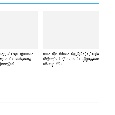
្ស​ប្រឆាំង​២​រូប ថ្កោលទោស​
លោក ហ៊ុន ម៉ាណែត ជំរុញ​ឱ្យ​និស្សិត​ប្រឹងរៀន​
មុខ​របស់​សាលាដំបូង​ខេត្ត​
ដើម្បី​បម្រើ​ជាតិ ប៉ុន្តែ​លោក និង​មន្ត្រី​​ខ្លួន​ត្រូវ​បាន​
ង​អយុត្តិធម៌
លើក​បន្តុប​ពី​ម៉ែឪ