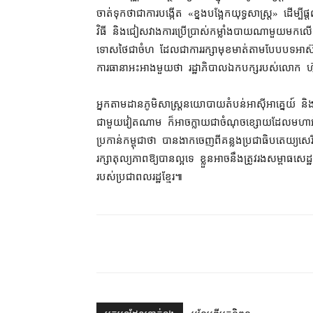
ចាត់ទុកថា​ជា​ការ​បង្កើត «​ខ្នងបង្អែក​យុទ្ធសាស្ត្រ​» ដើម្បី​ផ្តល
វិធី និង​ជៀសវាង​ការប្រើប្រាស់​កម្លាំងបាយ​ណាមួយ​មក​លើ
ទោស​ថៃ​ជា​ចំហ ដែល​ជា​ការ​រក្សា​មុខមាត់​តាម​បែបបទ​អាស៊ាន​ក
ការធានា​អះអាង​មួយ​ថា រដ្ឋាភិបាល​ឯក​បក្ស​របស់​លោក ហ៊ុន
អ្នក​តាមដាន​ភូមិសាស្ត្រ​នយោបាយ​តំបន់​អាស៊ីអាគ្នេយ៍ និង​ប៉ា
ជាមួយ​វៀតណាម ក៏​អាច​ក្លាយជា​ចំណុចខ្សោយ​ដែល​មហាអ
ប្រកាន់​កម្ពុជា​ថា បាន​ងាក​ចេញពី​គន្លង​ប្រជាធិបតេយ្យ​សេរ
រក្សា​តុល្យភាព​ឱ្យ​បាន​ល្អ​ទេ ខ្លួន​អាច​នឹង​ត្រូវ​រង​សម្ពាធ​
របស់​ប្រជាពលរដ្ឋ​ខ្មែរ៕