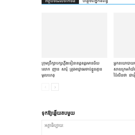
អត្ថបទ​ដែល​ទាក់ទង
បន្ថែម​ពី​អ្នកនិពន្ធ
ក្រុមប្រឹក្សា​បក្ស​ភ្លើងទៀន​ខេត្ត​ឧត្ដរមានជ័យ
អ្នកនយោបាយ​បក
លោក ញាន សារុំ ត្រូវ​អាជ្ញាធរ​ចាប់ខ្លួន​គ្មាន​
សាលក្រម​កំបាំង
មូលហេតុ
ប៉ៃលិន​ថា ជា​រឿ
ទុក​ឱ្យ​ឆ្លើយ​តប​មួយ