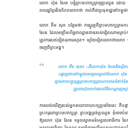
លោក ហ៊ុន សែន បង្ខំ​ព្រះមហាក្សត្រ​ឲ្យ​ប្រឈួន ដោយ លោក
ពលរដ្ឋ​ខ្មែរ​និង​ពិភពលោក​ថា គាត់​គឺជា​ប្រមុខរដ្ឋ​នៅ​កម្ពុជ
លោក គឹម សុខ បន្ថែម​ថា ការ​ប្តូរ​តួ​ពី​ព្រះមហាក្សត្រ​
សែន ដែល​ម​ប្រើ​មហិច្ឆតា​ឈ្លានពាន​របស់​វៀតណាម​គ្រប់​កា
ត្រូវ​ការ​របស់​វៀតណាម​រហូត។ ម្យ៉ាងទៀត​លោក​ថា​លោក ហ៊ុន ស
ចេញពី​ព្រះអង្គ។
លោក គឹម សុខ៖ «
​គឺ​លោក​ហ៊ុន សែន​និង​វៀតណាម
បង្ហាញថា​នៅ​កម្ពុជា​គេ​ទទួលស្គាល់​តែ​លោក ហ៊ុន 
ស្ថានភាព​បច្ចុប្បន្ន​ព្រះមហាក្សត្រ​លោក​មាន​ទំនាក់ទំន
គ្រួសារ​ហ៊ុន​ទាក់ទង​ទៅ​នឹង​បណ្តាញ​ឧក្
ការយល់ឃើញ​របស់​អ្នកនយោបាយ​បក្ស​ប្រឆាំង​នេះ គឺ​បន្ទាប់ព
ព្រះករុណា​ព្រះមហាក្សត្រ ព្រះអង្គ​ទ្រង់​ប្រឈួន ពុំ​អាច​
ឱ្យ​លោក ហ៊ុន សែន ទទួល​ស្វាគមន៍​អគ្គលេខាធិការ នៃ​គ
អគ្គលេខាធិការ នៃ​គណៈកម្មាធិការ​មជ្ឈិមបក្ស​ប្រជាជន​បដ