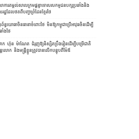
លាការ​តម្កល់​សាលក្រម​ផ្ដន្ទាទោស​សកម្មជន​បក្ស​ប្រឆាំង​និង​
ដ្ឋ​ដែល​ថត​ពី​បញ្ហា​ព្រំដែន​ខ្មែរ​ថៃ
ព័ន្ធយោធា​ចិន​ធានា​ចំពោះ​ថៃ មិន​ឱ្យ​កម្ពុជា​ប្រើ​អាវុធ​ចិន​ដើម្បី​
ឆាំង​ថៃ ​
ក ហ៊ុន ម៉ាណែត ជំរុញ​ឱ្យ​និស្សិត​ប្រឹងរៀន​ដើម្បី​បម្រើ​ជាតិ
ន្តែ​លោក និង​មន្ត្រី​​ខ្លួន​ត្រូវ​បាន​លើក​បន្តុប​ពី​ម៉ែឪ