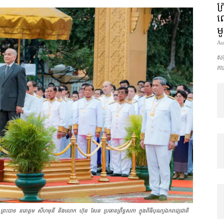
ក្
ល
ម
Au
សង្
ការ
ា ព្រះបាទ នរោត្ដម សីហមុនី និង​លោក ហ៊ុន សែន ប្រធាន​ព្រឹទ្ធសភា ក្នុង​ពិធី​បុណ្យ​ឯករាជ្យជាតិ