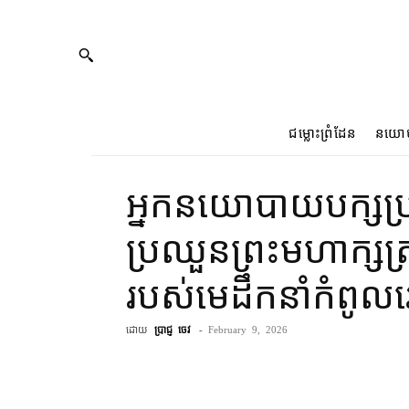
ជម្លោះព្រំដែន
នយោ
អ្នក​នយោបាយ​បក្ស​ប្រ
ប្រឈួន​ព្រះមហាក្សត្
របស់​មេដឹកនាំ​កំពូ
ដោយ
ប្រាជ្ញ ចេវ
-
February 9, 2026