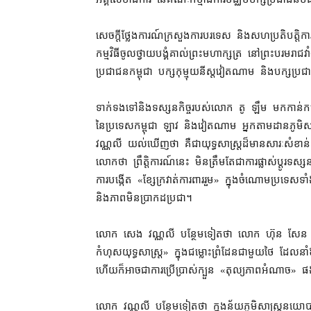
សេចក្តី​ថ្លែងការណ៍​ក្រសួង​ការបរទេស និង​សហប្រតិបត្តិកា
កម្ម​វិធី​ចូល​ថ្វាយបង្គំ​គាល់​ព្រះមហាក្សត្រ នៅ​ព្រះបរមរាជវា
ប្រជាជន​កម្ពុជា បក្ស​កុម្មុយនីស្ត​វៀតណាម និង​បក្ស​ប្រជា
ទាក់ទង​ទៅ​និង​ទស្សនកិច្ច​របស់​លោក តូ ឡឹម មកកាន់​កម្ពុជា​
នៃ​ប្រទេស​កម្ពុជា ឡាវ និង​វៀតណាម អ្នក​តាមដាន​ភូមិស
វណ្ណលី យល់​ឃើញ​ថា គឺជា​យុទ្ធសាស្ត្រ​ដ៏​មាន​សារៈសំខាន់​ក្
លោក​ថា ព្រឹត្តិការណ៍​នេះ មិន​ត្រឹមតែ​ជា​ការ​ផ្លាស់ប្ដូរ​ទស្សនកិ
ការ​បង្កើត «​ខ្សែក្រវាត់​ការពារ​រួម​» ក្នុងចំណោម​ប្រទេស​
និង​ភាព​មិន​ប្រាកដ​ប្រជា។
លោក សេង វណ្ណលី បន្ថែម​ទៀត​ថា លោក ហ៊ុន សែន ហាក់​បង្
កំហុស​យុទ្ធសាស្ត្រ​» ក្នុង​ជម្លោះព្រំដែន​ជាមួយ​ថៃ ដែល​នាំ​
ហើយក៏​អាច​ជា​ការប្រើប្រាស់​ក្បួន «​តុល្យភាព​អំណាច​» ផ
លោក វណ្ណលី បន្ថែម​ទៀត​ថា ក្នុង​ន័យ​ភូមិសាស្ត្រ​នយោបា