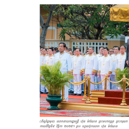
(ពីស្ដាំ​ជួរ​មុខ) លោក​នាយករដ្ឋមន្ត្រី ហ៊ុន ម៉ាណែត ព្រះមហាក្សត្រ ព្រះករុណ
កាល​ពីថ្ងៃទី៩ វិច្ឆិកា ២០២៥។ រូប៖ ហ្វេសប៊ុក​លោក ហ៊ុន ម៉ាណែត