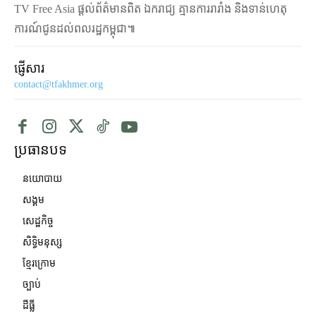
TV Free Asia ផ្ដល់ព័ត៌មានពិត ឯករាជ្យ គ្មានការរារាំង និងទាន់ហេតុ
ការណ៍ជូនដល់ពលរដ្ឋកម្ពុជា៕
ផ្ញើសារ
contact@tfakhmer.org
ប្រធានបទ
នយោបាយ
សង្គម
សេដ្ឋកិច្ច
សិទ្ធិមនុស្ស
ខ្មែរក្រោម
ច្បាប់
ដីធ្លី