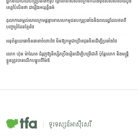
អ្នកនយោបាយ​បក្ស​ប្រឆាំង​២​រូប ថ្កោលទោស​សាលក្រម​កំបាំងមុខ​របស់​សាលាដំបូង​
ខេត្ត​ប៉ៃលិន​ថា ជា​រឿង​អយុត្តិធម៌
តុលាការ​តម្កល់​សាលក្រម​ផ្ដន្ទាទោស​សកម្មជន​បក្ស​ប្រឆាំង​និង​ពលរដ្ឋ​ដែល​ថត​ពី​
បញ្ហា​ព្រំដែន​ខ្មែរ​ថៃ
អនុព័ន្ធយោធា​ចិន​ធានា​ចំពោះ​ថៃ មិន​ឱ្យ​កម្ពុជា​ប្រើ​អាវុធ​ចិន​ដើម្បី​ប្រឆាំង​ថៃ ​
លោក ហ៊ុន ម៉ាណែត ជំរុញ​ឱ្យ​និស្សិត​ប្រឹងរៀន​ដើម្បី​បម្រើ​ជាតិ ប៉ុន្តែ​លោក និង​មន្ត្រី​​
ខ្លួន​ត្រូវ​បាន​លើក​បន្តុប​ពី​ម៉ែឪ