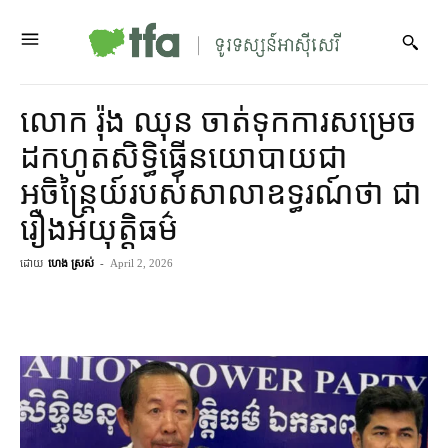
លោក រ៉ុង ឈុន ចាត់ទុក​ការ​សម្រេច​
ដកហូត​សិទ្ធិ​ធ្វើ​នយោបាយ​ជា​
អចិន្ត្រៃយ៍​របស់​សាលាឧទ្ធរណ៍​ថា ជា​
រឿង​អយុត្តិធម៌
ដោយ
ហេង ស្រស់
-
April 2, 2026