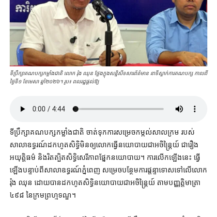
ទីប្រឹក្សា​គណបក្ស​កម្លាំង​ជាតិ លោក រ៉ុង ឈុន ថ្លែងក្នុង​សន្និសីទ​សារព័ត៌មាន នាទីស្នាក់ការគណបក្ស កាលពី​
ថ្ងៃទី​១ ខែមេសា ឆ្នាំ​២០២៦។ រូប៖ ពលរដ្ឋផ្ដល់ឱ្យ
ទីប្រឹក្សា​គណបក្ស​កម្លាំង​ជាតិ ចាត់ទុក​ការសម្រេច​កម្កល់​សាលក្រម របស់​
សាលាឧទ្ធរណ៍​ដកហូត​សិទ្ធិ​មិន​ឲ្យ​លោក​ធ្វើ​នយោបាយ​ជា​អចិន្ត្រៃយ៍ ជា​រឿង​
អយុត្តិធម៌ និង​រិតត្បិត​សិទ្ធិ​សេរីភាព​ផ្នែក​នយោបាយ​។ ការ​លើកឡើង​នេះ ធ្វើ
ឡើង​បន្ទាប់ពី​សាលាឧទ្ធរណ៍​ភ្នំពេញ សម្រេច​បន្ថែម​ការ​ផ្តន្ទាទោស​ទៅលើ​លោក
រ៉ុង ឈុន ដោយ​បាន​ដកហូត​សិទ្ធិ​នយោបាយ​ជា​អចិន្ត្រៃយ៍ តាម​បញ្ញត្តិ​មាត្រា​
៤៩៨ នៃ​ក្រមព្រហ្មទណ្ឌ។