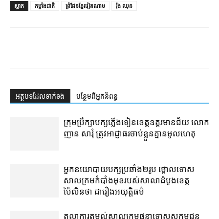
ស្លាក
កម្លាំងជាតិ
ព្រំដែនខ្មែរវៀតណាម
រ៉ុង ឈុន
អត្ថបទ​ដែល​ទាក់ទង
បន្ថែម​ពី​អ្នកនិពន្ធ
ក្រុមប្រឹក្សា​បក្ស​ភ្លើងទៀន​ខេត្ត​ឧត្ដរមានជ័យ លោក
ញាន សារុំ ត្រូវ​អាជ្ញាធរ​ចាប់ខ្លួន​គ្មាន​មូលហេតុ
អ្នកនយោបាយ​បក្ស​ប្រឆាំង​២​រូប ថ្កោលទោស​
សាលក្រម​កំបាំងមុខ​របស់​សាលាដំបូង​ខេត្ត​
ប៉ៃលិន​ថា ជា​រឿង​អយុត្តិធម៌
តុលាការ​តម្កល់​សាលក្រម​ផ្ដន្ទាទោស​សកម្មជន​