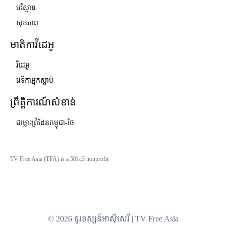
បរិស្ថាន
សុខភាព
មាតិកាវីដេអូ
វីដេអូ
វេទិកាអ្នកស្ដាប់
ព្រឹត្តិការណ៍សំខាន់
ជម្លោះព្រំដែនកម្ពុជា-ថៃ
TV Free Asia (TFA) is a 501c3 nonprofit
© 2026 ទូរទស្សន៍អាស៊ីសេរី | TV Free Asia