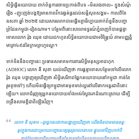
សិទ្ធិ​ធ្វើ​នយោបាយ ពាក់ព័ន្ធ​ការចោទប្រកាន់​ពី​បទ «​មិន​រាងចាល​» ក្នុង​សំណុំ
រឿង «​ញុះញង់​បង្ក​ឱ្យ​មាន​ភាព​វឹកវរ​ធ្ងន់ធ្ងរ​ដល់​សន្តិសុខ​សង្គម​» កាលពី​ខែ​
ឧសភា ឆ្នាំ ២០២៥ ដោយសារ​លោក​បាន​ធ្វើ​អត្ថាធិប្បាយ​ពាក់ព័ន្ធ​នឹង​បញ្ហា​
ព្រំដែន​កម្ពុជា​-​វៀតណាម។ បន្ថែម​ពី​នោះ​សាលាឧទ្ធរណ៍​ភ្នំពេញ​ក៏បាន​ផ្ដន្ទា
ទោស​លោក រ៉ុង ឈុន ដោយ​ដកហូត​សិទ្ធិ​នយោបាយ​ជា​អចិន្ត្រៃយ៍ តាម​បញ្ញត្តិ​
មាត្រា​៤៩៨​នៃ​ក្រមព្រហ្មទណ្ឌ។
ទាក់ទិន​នឹង​បញ្ហា​នេះ ប្រធាន​សមាគម​ការពារ​សិទ្ធិមនុស្ស​អាដហុក
(ADHOC) លោក នី សុខា យល់ឃើញ​ថា ការ​ផ្ដន្ទាទោស​បន្ថែម​ទៅ​លើ​លោក
រ៉ុង ឈុន បង្ហាញ​ឲ្យ​ឃើញ​ថា សិទ្ធិ​សេរីភាព​ផ្នែក​នយោបាយ​នៅ​កម្ពុជា កាន់តែ​
រួម​តូច​ទៅៗ ហើយ​មិន​ធ្វើ​ឲ្យ​កម្ពុជា​មានមុខមាត់​ល្អ​នៅ​លើ​ឆាក​អន្តរជាតិ​នោះ​
ឡើយ​។ លោក​ជំរុញ​ឲ្យ​អ្នក​នយោបាយ​ទាំងអស់​ស្វែងរក​ដំណោះស្រាយ ដើម្បី​
ពង្រឹង​សាមគ្គី​ជាតិ​ឡើងវិញ។
លោក នី សុខា៖ «
ដូច្នេះ​នេះ​ជា​ការ​បង្ហាញ​ឃើញថា យើង​មិនបាន​មាន​ឆន្ទៈ​
នូវ​ក្នុង​ការ​ដោះស្រាយ​បញ្ហា​នេះ​ឲ្យ​ធូរស្រាល​នោះ​ទេ ផ្ទុយទៅវិញ​ហាក់បី​
កាន់តែ​បង្ហាញ​ពី​សញ្ញា​បង្កើន​នៃ​ការ​ទៅលើ​ស្ថានភាព​សេរីភាព​ខាង​