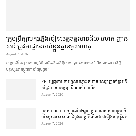
ក្រុមប្រឹក្សា​បក្ស​ភ្លើងទៀន​ខេត្ត​ឧត្ដរមានជ័យ លោក ញាន
សារុំ ត្រូវ​អាជ្ញាធរ​ចាប់ខ្លួន​គ្មាន​មូលហេតុ
August 7, 2026
សង្គម​ស៊ីវិល ព្រួយបារម្ភ​អំពី​ការ​រឹតត្បិត​សិទ្ធិ​នយោបាយ​បញ្ចេញមតិ និង​ការគោរព​សិទ្ធិ
មនុស្ស​នៅ​កម្ពុជា​កាន់តែ​រួម​តូច។
FBI ប្ដេជ្ញា​តាម​ចាប់ខ្លួន​មេខ្លោង​ឆបោក​អនឡាញ​នៅ​គ្រប់​ទី
កន្លែង​យក​មក​ផ្ដន្ទាទោស​នៅ​អាមេរិក
August 7, 2026
អ្នកនយោបាយ​បក្ស​ប្រឆាំង​២​រូប ថ្កោលទោស​សាលក្រម​កំ
បាំងមុខ​របស់​សាលាដំបូង​ខេត្ត​ប៉ៃលិន​ថា ជា​រឿង​អយុត្តិធម៌
August 7, 2026