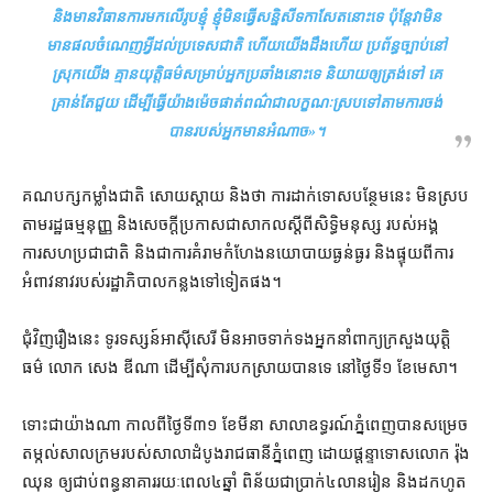
និង​មាន​វិធានការ​មក​លើ​រូប​ខ្ញុំ ខ្ញុំ​មិន​ធ្វើ​សន្និសីទ​កាសែត​នោះ​ទេ ប៉ុន្តែ​វា​មិន​
មាន​ផល​ចំណេញ​អ្វី​ដល់​ប្រទេសជាតិ ហើយ​យើង​ដឹង​ហើយ ប្រព័ន្ធ​ច្បាប់​នៅ​
ស្រុក​យើង គ្មាន​យុត្តិធម៌​សម្រាប់​អ្នកប្រឆាំង​នោះ​ទេ និយាយ​ឲ្យ​ត្រង់​ទៅ គេ​
គ្រាន់តែ​ជួយ ដើម្បី​ធ្វើ​យ៉ាងម៉េច​ផាត់​ពណ៌​ជា​លក្ខណៈ​ស្រប​ទៅ​តាម​ការ​ចង់​
បាន​របស់​អ្នក​មាន​អំណាច
»។
គណបក្ស​កម្លាំង​ជាតិ សោយ​ស្ដាយ និង​ថា ការ​ដាក់ទោស​បន្ថែម​នេះ មិន​ស្រប​
តាម​រដ្ឋធម្មនុញ្ញ និង​សេចក្ដី​ប្រកាស​ជា​សាកល​ស្ដីពី​សិទ្ធិមនុស្ស របស់​អង្គ
ការសហប្រជាជាតិ និង​ជា​ការ​គំរាមកំហែង​នយោបាយ​ធ្ងន់ធ្ងរ និង​ផ្ទុយ​ពី​ការ​
អំពាវនាវ​របស់​រដ្ឋាភិបាល​កន្លង​ទៅ​ទៀត​ផង។
ជុំវិញ​រឿង​នេះ ទូរទស្សន៍​អាស៊ីសេរី មិន​អាច​ទាក់ទង​អ្នកនាំពាក្យ​ក្រសួង​យុត្តិ
ធម៌ លោក សេង ឌីណា ដើម្បី​សុំ​ការ​បកស្រាយ​បាន​ទេ នៅ​ថ្ងៃទី១ ខែ​មេសា។
ទោះជា​យ៉ាងណា កាលពី​ថ្ងៃទី​៣១ ខែ​មីនា សាលាឧទ្ធរណ៍​ភ្នំពេញ​បានសម្រេច​
តម្កល់​សាលក្រម​របស់​សាលាដំបូង​រាជធានី​ភ្នំពេញ ដោយ​ផ្ដន្ទាទោស​លោក រ៉ុង
ឈុន ឲ្យ​ជាប់ពន្ធនាគារ​រយៈពេល​៤​ឆ្នាំ ពិន័យ​ជា​ប្រាក់​៤​លាន​រៀន និង​ដកហូត​