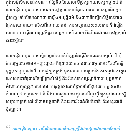
ក្នុង​សន្និសីទ​សារព័ត៌មាន នៅ​ថ្ងៃទី​១ ខែមេសា ទីប្រឹក្សា​គណបក្ស​កម្លាំង​ជាតិ
លោក រ៉ុង ឈុន បាន​ចាត់ទុក​ការ​ផ្តន្ទាទោស​បន្ថែម​របស់​សាលាឧទ្ធរណ៍​ក្រុង
ភ្នំពេញ ទៅលើ​រូប​លោក​ថា ជា​រឿង​អយុត្តិធម៌ និង​ជា​ការ​រិតត្បិត​សិទ្ធិ​សេរីភាព​
ផ្នែក​នយោបាយ​។ លើស​ពី​នោះ​លោក​ថា ការសម្រេច​របស់​តុលាការ គឺជា​រឿង​
នយោបាយ ធ្វើតាម​តម្រូវ​ចិត្ត​របស់​អ្នក​មាន​អំណាច មិនមែន​ជា​ការអនុវត្ត​ច្បាប់​
នោះ​ឡើយ។
លោក រ៉ុង ឈុន បាន​ស្នើ​ឲ្យ​ស្ថាប័ន​ពាក់ព័ន្ធ​គួរតែ​ធ្វើ​វិសោធនកម្ម​ច្បាប់ ដើម្បី​
កែសម្រួល​បទ​ចោទ «ញុះញង់» ពីព្រោះ​លោ​កថាបទ​ចោទ​មួយ​នេះ តែងតែ​ធ្វើ
ទុក្ខបុកម្នេញ​ទៅលើ ពលរដ្ឋ​ស្លូតត្រង់ អ្នកនយោបាយ​ប្រឆាំង សកម្មជន​សង្គម
ដែល​ពួកគាត់​គ្រាន់តែ​ប្រើប្រាស់​សិទ្ធិ និង​រិះគន់​កែ​លម្អ​រដ្ឋាភិបាល ឬ​អ្នកកាន់
អំណាច​បច្ចុប្បន្ន​។ លោក​ថា ការ​ផ្ដន្ទាទោស​បន្ថែម​ទៅលើ​រូបលោក គ្មាន​ផល​
ចំណេញ​ដល់​ប្រទេសជាតិ និង​ពលរដ្ឋ​នោះ​ទេ ផ្ទុយទៅវិញ ធ្វើ​ឲ្យ​កម្ពុជា​មាន​កេរ្តិ៍​
ឈ្មោះ​អាក្រក់ នៅ​លើ​ឆាក​អន្តរជាតិ នឹង​រង​ការរិះគន់​ពី​មតិ​ជាតិ និង​អន្តរជាតិ​
ប៉ុណ្ណោះ។
លោក រ៉ុង ឈុន៖ «
បើសិន​មាន​ផល​ចំណេញ​អ្វី​ដល់​សង្គម​ដោយសារតែ​ចាប់