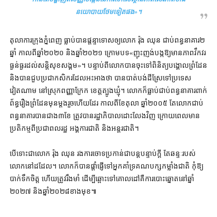
នយោបាយ​ថែមទៀត​ផង
»។
តុលាការក្រុង​ភ្នំពេញ ធ្លាប់​បាន​ផ្ដន្ទាទោស​ឲ្យ​លោក រ៉ុង ឈុន ជាប់ពន្ធនាគារ​២​
ឆ្នាំ កាលពី​ឆ្នាំ​២០២០ និង​ឆ្នាំ​២០២១ ក្រោម​បទ​«​ញុះញង់​បង្ក​ឱ្យ​មាន​ភាព​វឹកវរ​
ធ្ងន់ធ្ងរ​ដល់​សន្តិសុខ​សង្គម​»​។ បន្ទាប់ពី​លោក​បាន​ចុះ​ទៅ​ពិនិត្យ​បង្គោល​ព្រំដែន
និង​បាន​ជួប​ប្រជាកសិករ​ដែល​អះអាង​ថា បាន​បាត់បង់​ដីស្រែ​ទៅ​ប្រទេស​
វៀតណាម នៅ​ស្រុក​ពញ្ញាក្រែក ខេត្ត​ត្បូងឃ្មុំ។ លោក​ក៏​ធ្លាប់​ជាប់​ពន្ធនាគា​រពាក់​
ព័ន្ធ​រឿង​ព្រំដែន​មុន​ម្ដង​រួចហើយ​ដែរ កាលពី​ខែ​តុលា ឆ្នាំ​២០០៥ តែ​លោក​ជាប់
ពន្ធនាគារ​បាន​ជាង​៣​ខែ ត្រូវ​បាន​រដ្ឋាភិបាល​ដោះលែង​វិញ ក្រោយពេល​មាន​
ប្រតិកម្ម​ពី​ប្រជាពលរដ្ឋ អង្គការ​ជាតិ និង​អន្តរជាតិ។
បើ​ទោះជា​លោក រ៉ុង ឈុន រង​ការចោទប្រកាន់​ជា​បន្តបន្ទាប់​ក្ដី តែ​ឆន្ទៈ​របស់​
លោក​នៅ​ដដែល។ លោក​ក៏បាន​ផ្ដាំផ្ញើ​ទៅ​អ្នកគាំទ្រ​គណបក្ស​កម្លាំង​ជាតិ កុំឱ្យ​
បាក់​ទឹកចិត្ត ហើយ​ត្រូវ​រឹងមាំ ដើម្បី​ឆ្ពោះទៅ​គោលដៅ​គឺ​ការបោះឆ្នោត​នៅ​ឆ្នាំ​
២០២៧ និង​ឆ្នាំ​២០២៨​ខាងមុខ៕