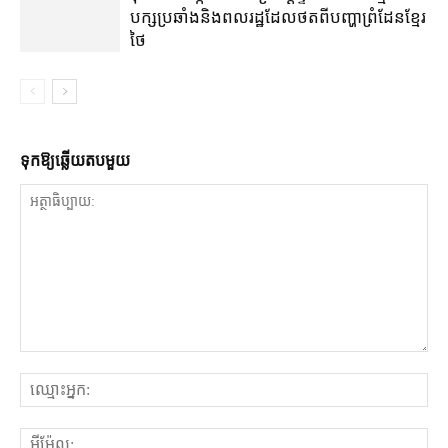
បក្ស​ប្រឆាំង​និង​ពលរដ្ឋ​ដែល​ថត​ពី​បញ្ហា​ព្រំដែន​ខ្មែរ​
ថៃ
ទុក​ឱ្យ​ឆ្លើយ​តប​មួយ