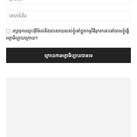
រក្សាទុកឈ្មោះអ៊ីម៉ែលនិងវេបសាយរបស់ខ្ញុំនៅក្នុងកម្មវិធីរុករកនេះនៅពេលខ្ញុំធ្វើ
អត្ថាធិប្បាយក្រោយ។