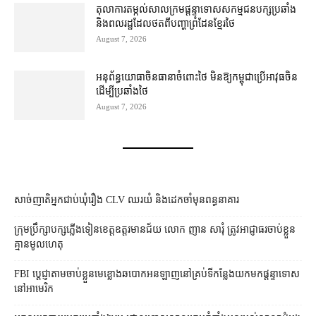
តុលាការ​តម្កល់​សាលក្រម​ផ្ដន្ទាទោស​សកម្មជន​បក្ស​ប្រឆាំង​
និង​ពលរដ្ឋ​ដែល​ថត​ពី​បញ្ហា​ព្រំដែន​ខ្មែរ​ថៃ
August 7, 2026
អនុព័ន្ធយោធា​ចិន​ធានា​ចំពោះ​ថៃ មិន​ឱ្យ​កម្ពុជា​ប្រើ​អាវុធ​ចិន​
ដើម្បី​ប្រឆាំង​ថៃ ​
August 7, 2026
សាច់ញាតិអ្នកជាប់ឃុំរឿង CLV ឈរយំ និងដេកចាំមុនពន្ធនាគារ
ក្រុមប្រឹក្សា​បក្ស​ភ្លើងទៀន​ខេត្ត​ឧត្ដរមានជ័យ លោក ញាន សារុំ ត្រូវ​អាជ្ញាធរ​ចាប់ខ្លួន​
គ្មាន​មូលហេតុ
FBI ប្ដេជ្ញា​តាម​ចាប់ខ្លួន​មេខ្លោង​ឆបោក​អនឡាញ​នៅ​គ្រប់​ទីកន្លែង​យក​មក​ផ្ដន្ទាទោស​
នៅ​អាមេរិក