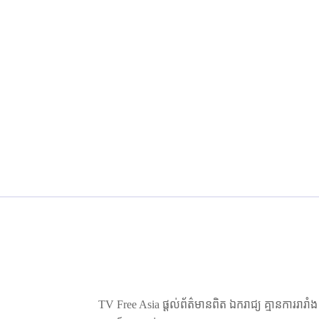
TV Free Asia ផ្ដល់ព័ត៌មានពិត ឯករាជ្យ គ្មានការរារាំ