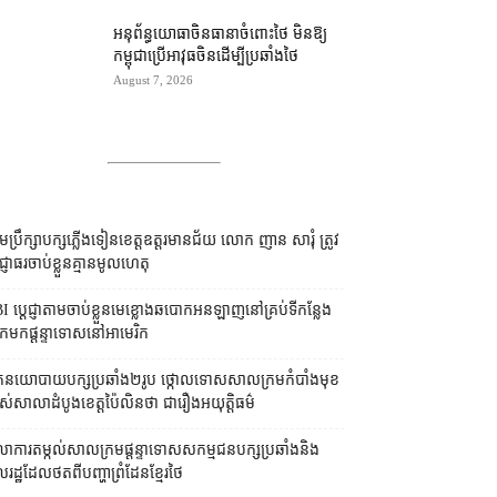
អនុព័ន្ធយោធា​ចិន​ធានា​ចំពោះ​ថៃ មិន​ឱ្យ​
កម្ពុជា​ប្រើ​អាវុធ​ចិន​ដើម្បី​ប្រឆាំង​ថៃ ​
August 7, 2026
រុមប្រឹក្សា​បក្ស​ភ្លើងទៀន​ខេត្ត​ឧត្ដរមានជ័យ លោក ញាន សារុំ ត្រូវ​
្ញាធរ​ចាប់ខ្លួន​គ្មាន​មូលហេតុ
I ប្ដេជ្ញា​តាម​ចាប់ខ្លួន​មេខ្លោង​ឆបោក​អនឡាញ​នៅ​គ្រប់​ទីកន្លែង​
​មក​ផ្ដន្ទាទោស​នៅ​អាមេរិក
នកនយោបាយ​បក្ស​ប្រឆាំង​២​រូប ថ្កោលទោស​សាលក្រម​កំបាំងមុខ​
ស់​សាលាដំបូង​ខេត្ត​ប៉ៃលិន​ថា ជា​រឿង​អយុត្តិធម៌
លាការ​តម្កល់​សាលក្រម​ផ្ដន្ទាទោស​សកម្មជន​បក្ស​ប្រឆាំង​និង​
ដ្ឋ​ដែល​ថត​ពី​បញ្ហា​ព្រំដែន​ខ្មែរ​ថៃ