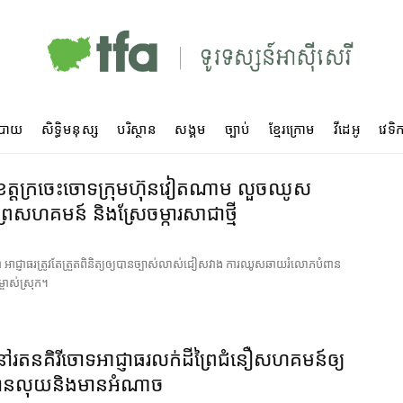
បាយ
សិទ្ធិមនុស្ស
បរិស្ថាន
សង្គម
ច្បាប់
ខ្មែរក្រោម
វីដេអូ
វេទិក
ខេត្ត​ក្រចេះ​ចោទ​ក្រុមហ៊ុន​វៀតណាម លួច​ឈូស​
្រៃ​សហគមន៍ និង​ស្រែ​ចម្ការ​សាជាថ្មី
ា អាជ្ញាធរ​ត្រូវតែ​ត្រួតពិនិត្យ​ឲ្យ​បាន​ច្បាស់លាស់​ជៀសវាង ការ​ឈូស​ឆាយ​រំលោភបំពាន​
ម្ចាស់​ស្រុក។
ៅ​រតនគិរី​ចោទ​អាជ្ញាធរ​លក់​ដី​ព្រៃ​ជំនឿ​សហគមន៍​ឲ្យ​​
ាន​លុយ​និង​មាន​អំណាច