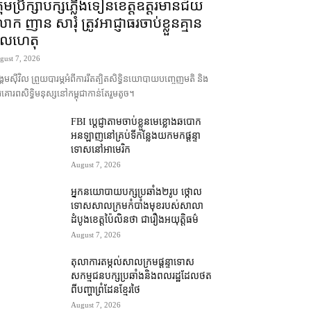
រុមប្រឹក្សា​បក្ស​ភ្លើងទៀន​ខេត្ត​ឧត្ដរមានជ័យ
ក ញាន សារុំ ត្រូវ​អាជ្ញាធរ​ចាប់ខ្លួន​គ្មាន​
ូលហេតុ
gust 7, 2026
គម​ស៊ីវិល ព្រួយបារម្ភ​អំពី​ការ​រឹតត្បិត​សិទ្ធិ​នយោបាយ​បញ្ចេញមតិ និង​
គោរព​សិទ្ធិមនុស្ស​នៅ​កម្ពុជា​កាន់តែ​រួម​តូច។
FBI ប្ដេជ្ញា​តាម​ចាប់ខ្លួន​មេខ្លោង​ឆបោក​
អនឡាញ​នៅ​គ្រប់​ទីកន្លែង​យក​មក​ផ្ដន្ទា
ទោស​នៅ​អាមេរិក
August 7, 2026
អ្នកនយោបាយ​បក្ស​ប្រឆាំង​២​រូប ថ្កោល
ទោស​សាលក្រម​កំបាំងមុខ​របស់​សាលា
ដំបូង​ខេត្ត​ប៉ៃលិន​ថា ជា​រឿង​អយុត្តិធម៌
August 7, 2026
តុលាការ​តម្កល់​សាលក្រម​ផ្ដន្ទាទោស​
សកម្មជន​បក្ស​ប្រឆាំង​និង​ពលរដ្ឋ​ដែល​ថត​
ពី​បញ្ហា​ព្រំដែន​ខ្មែរ​ថៃ
August 7, 2026