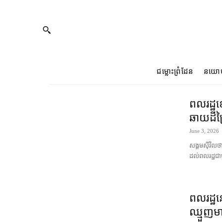
ជម្លោះព្រំដែន
នយោ
ពលរដ្ឋ​​
ឆាយ​ដី​ព
June 3, 2026
សង្គម​ស៊ីវិល​ថ
ដល់​ពលរដ្ឋ​ជា​
ពលរដ្ឋ​ន
ឈ្មួញ​ម