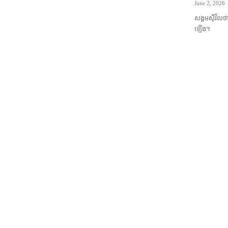
June 2, 2026
សង្គម​ស៊ីវិល​ថ
ឡើង។