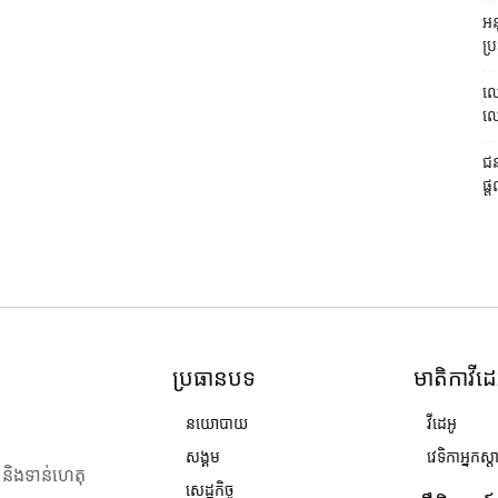
អនុ
ប្រ
លោ
លោក
ជន
ផ្ត
ប្រធានបទ
មាតិកាវីដេ
នយោបាយ
វីដេអូ
សង្គម
វេទិកាអ្នកស្ដ
ង និងទាន់ហេតុ
សេដ្ឋកិច្ច