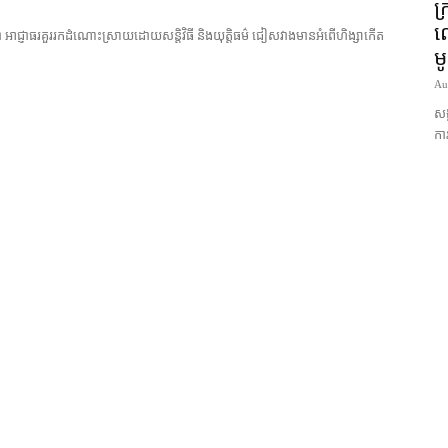
ក្
លោ
ា អាជ្ញាធរ​គួរ​រក​ដំណោះស្រាយ​ដោយ​សន្តិវិធី និង​យុត្តិធម៌ ជៀសវាង​មាន​អំពើ​ហិង្សា​កើត
ម
Au
សង្
ការ