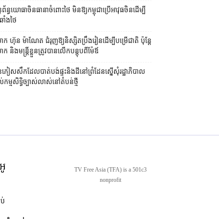
ព័ន្ធយោធា​ចិន​ធានា​ចំពោះ​ថៃ មិន​ឱ្យ​កម្ពុជា​ប្រើ​អាវុធ​ចិន​ដើម្បី​
ឆាំង​ថៃ ​
ក ហ៊ុន ម៉ាណែត ជំរុញ​ឱ្យ​និស្សិត​ប្រឹងរៀន​ដើម្បី​បម្រើ​ជាតិ ប៉ុន្តែ​
 និង​មន្ត្រី​​ខ្លួន​ត្រូវ​បាន​លើក​បន្តុប​ពី​ម៉ែឪ
ភៀសសឹក​ដែល​បាត់បង់​ផ្ទះ​និង​ដី​នៅ​ព្រំដែន​ស្នើសុំ​រដ្ឋាភិបាល​
ល់​កម្មសិទ្ធិ​ច្បាស់លាស់​នៅ​តំបន់​ថ្មី
អូ
TV Free Asia (TFA) is a 501c3
nonprofit
ាប់