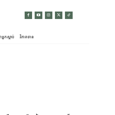
ាអ្នកស្ដាប់
វិភាគទាន