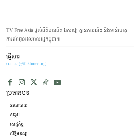
TV Free Asia ផ្ដល់ព័ត៌មានពិត ឯករាជ្យ គ្មានការរារាំង និងទាន់ហេតុ
ការណ៍ជូនដល់ពលរដ្ឋកម្ពុជា៕
ផ្ញើសារ
contact@tfakhmer.org
ប្រធានបទ
នយោបាយ
សង្គម
សេដ្ឋកិច្ច
សិទ្ធិមនុស្ស