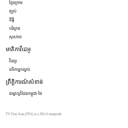
ខ្មែរក្រោម
ច្បាប់
ដីធ្លី
បរិស្ថាន
សុខភាព
មាតិកាវីដេអូ
វីដេអូ
វេទិកាអ្នកស្ដាប់
ព្រឹត្តិការណ៍សំខាន់
ជម្លោះព្រំដែនកម្ពុជា-ថៃ
TV Free Asia (TFA) is a 501c3 nonprofit