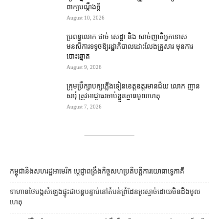
ពាក្យបណ្ដឹង​ក្ដី
August 10, 2026
ប្រពន្ធ​លោក ថាច់ សេដ្ឋា និង សាច់ញាតិ​អ្នកទោស​
មនសិការ​ទទូច​ឱ្យ​រដ្ឋាភិបាល​ដោះលែង​គ្រួសារ មុន​ការ
បោះឆ្នោត
August 9, 2026
ក្រុមប្រឹក្សា​បក្ស​ភ្លើងទៀន​ខេត្ត​ឧត្ដរមានជ័យ លោក ញាន
សារុំ ត្រូវ​អាជ្ញាធរ​ចាប់ខ្លួន​គ្មាន​មូលហេតុ
August 7, 2026
កម្ពុជា​និង​សហរដ្ឋអាមេរិក ប្ដេជ្ញា​ពង្រឹង​កិច្ច​សហប្រតិបត្តិការ​យោធា​ទ្វេភាគី
ទាហាន​ថៃ​បង្ក​សំឡេង​ផ្ទុះ​ជា​បន្តបន្ទាប់​នៅ​តំបន់​ព្រំដែន​អូរ​ស្មាច់​ដោយ​មិនដឹង​មូល
ហេតុ