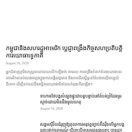
កម្ពុជា​និង​សហរដ្ឋអាមេរិក ប្ដេជ្ញា​ពង្រឹង​កិច្ច​សហប្រតិបត្តិ
ការ​យោធា​ទ្វេភាគី
August 10, 2026
អ្នកជំនាញ​ភូមិសាស្ត្រ​នយោបាយ​លើកឡើង​ថា តាមរយៈ​ការ​ពង្រឹង​ទំនាក់ទំនង​យោធា​នេះ
អាមេរិក​មានបំណង​ចម្បង​ក្នុង​ការ​បង្កើន​វត្តមាន និង​ភាព​ជិតស្និទ្ធ​នៅ​តំបន់​អាស៊ីអាគ្នេយ៍​
ដីគោក ដើម្បី​ទប់ទល់​នឹង​ឥទ្ធិពល​យោធា​ចិន​ដែល​កំពុង​កើនឡើង។
ទាហាន​ថៃ​បង្ក​សំឡេង​ផ្ទុះ​ជា​បន្តបន្ទាប់​នៅ​តំបន់​ព្រំដែន​អូរ​
ស្មាច់​ដោយ​មិនដឹង​មូលហេតុ
August 10, 2026
សង្គម​ស៊ីវិល​ជំរុញ​ឱ្យ​តុលាការ​អនុវត្ត​ច្បាប់​តឹងរ៉ឹង​លើ​អ្នក​បង្ក​
គ្រោះថ្នាក់​ចរាចរណ៍ បើ​ទោះ​បី​គ្រួសារ​ជនរងគ្រោះ បាន​ដក​