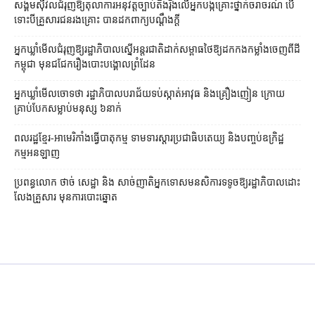
សង្គម​ស៊ីវិល​ជំរុញ​ឱ្យ​តុលាការ​អនុវត្ត​ច្បាប់​តឹងរ៉ឹង​លើ​អ្នក​បង្ក​គ្រោះថ្នាក់​ចរាចរណ៍ បើ​
ទោះ​បី​គ្រួសារ​ជនរងគ្រោះ បាន​ដក​ពាក្យបណ្ដឹង​ក្ដី
អ្នកឃ្លាំមើល​​ជំរុញ​ឱ្យ​រដ្ឋាភិបាល​​ស្នើ​​អន្តរជាតិ​ដាក់​សម្ពាធ​​ថៃ​ឱ្យ​ដក​កង​កម្លាំង​ចេញ​ពី​ដី​
កម្ពុជា មុន​ជជែក​រឿង​បោះបង្គោល​ព្រំដែន
អ្នកឃ្លាំមើលចោទថា រដ្ឋាភិបាលបរាជ័យទប់ស្កាត់អាវុធ និងគ្រឿងញៀន ក្រោយ
គ្រាប់បែកសម្លាប់មនុស្ស ៦នាក់
ពលរដ្ឋខ្មែរ-អាមេរិកាំងធ្វើបាតុកម្ម ទាមទារស្ដារប្រជាធិបតេយ្យ និងបញ្ចប់ឧក្រិដ្ឋ
កម្មអនឡាញ
ប្រពន្ធ​លោក ថាច់ សេដ្ឋា និង សាច់ញាតិ​អ្នកទោស​មនសិការ​ទទូច​ឱ្យ​រដ្ឋាភិបាល​ដោះ
លែង​គ្រួសារ មុន​ការបោះឆ្នោត