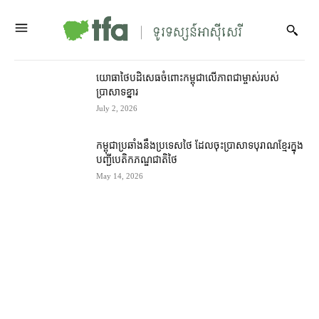
យោធា​ថៃ​បដិសេធ​ចំពោះ​កម្ពុជា​លើ​ភាពជា​ម្ចាស់​របស់​
ប្រាសាទ​ខ្នារ
July 2, 2026
កម្ពុជា​ប្រឆាំង​នឹង​ប្រទេស​ថៃ ដែល​ចុះ​ប្រាសាទ​បុរាណ​ខ្មែរ​ក្នុង​
បញ្ជី​បេតិកភណ្ឌ​ជាតិ​ថៃ
May 14, 2026