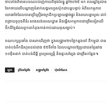
ចាប់តាំងពី​មាន​បទ​ឈប់​បាញ់​កាលពី​ចុងខែ​ធ្នូ ឆ្នាំ​២០២៥ មក ពលរដ្ឋ​ខ្មែរ​បាន​
ចែកចាយ​លើ​បណ្ដាញ​ទំនាក់​សង្គម​ហ្វេសប៊ុក​ជា​បន្តបន្ទាប់ អំពី​សកម្មភាព​
យោធា​ថៃ​ដែល​បាន​ប្រើ​គ្រឿងចក្រ​ជីក​ប្រឡាយ​ផ្តាច់​ផ្លូវ និង​រាយ​បន្លា​លួស ដាក់​
ពង្រាយ​ទូ​កុងតឺន័រ សាងសង់​លេណដ្ឋាន និង​ធ្វើ​សកម្មភាព​ជាច្រើន​ទៀត​លើ​
ទឹកដី​ខ្មែរ​ដែល​ពួកគេ​កំពុង​កាន់កាប់​ដោយ​ខុសច្បាប់។
គណបក្សប្រឆាំង បាន​រក​ឃើញ​ថា ក្នុង​សង្គ្រាម​២១​ថ្ងៃ​កន្លងទៅ គឺ​កម្ពុជា បាន​
បាត់បង់​ទឹកដី​រហូតដល់​ជាង ៥៥​ទីតាំង ដែល​បណ្តាល​ឱ្យ​ប្រជាជន​ខ្មែរ​ជាង
១១​ម៉ឺន​នាក់ បាត់បង់​ដីធ្លី ទ្រព្យសម្បត្តិ និង​ផ្ទះសម្បែង ជាច្រើន​កន្លែង៕
ស្លាក
ព្រំដែនខ្មែរថៃ
សង្គ្រាមខ្មែរថៃ
ហ៊ុនម៉ាណែត