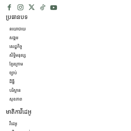
ប្រធានបទ
នយោបាយ
សង្គម
សេដ្ឋកិច្ច
សិទ្ធិមនុស្ស
ខ្មែរក្រោម
ច្បាប់
ដីធ្លី
បរិស្ថាន
សុខភាព
មាតិកាវីដេអូ
វីដេអូ