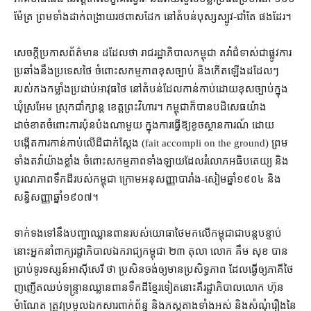
ម៉ែត្រ ព្រមទាំង​ដាក់​ពង្រាយ​រថពាសដែក នៅ​តំបន់​បុស្ស​ស្បូវ​-​ជាំ​តែ ផង​ដែរ។
សេចក្តី​ប្រកាស​ព័ត៌មាន ដដែល​ថា រាជរដ្ឋាភិបាល​កម្ពុជា តវ៉ា​ជំទាស់​ជា​ផ្លូវការ​
ប្រឆាំង​នឹង​ប្រទេស​ថៃ ចំពោះ​សកម្មភាព​ខុសច្បាប់ និង​កើតឡើង​ដដែលៗ​
របស់​កងកម្លាំងប្រដាប់អាវុធ​ថៃ នៅ​តំបន់​ដែល​កាន់កាប់​ដោយ​ខុសច្បាប់​ក្នុង​
ឃុំ​ស្រអែម ស្រុក​ជាំ​ក្សាន្ត ខេត្តព្រះវិហារ។ កម្ពុជា​ក៏​បាន​បដិសេធ​យ៉ាង​
ដាច់ខាត​ចំពោះ​ការប៉ុនប៉ង​ណាមួយ ក្នុង​ការ​ធ្វើ​ឱ្យ​ខូច​ស្ថានការណ៍ ដោយ​
បង្កើត​ការ​កាន់កាប់​លើដី​ជាក់ស្តែង (fait accompli on the ground) ព្រម
ទាំង​តវ៉ា​យ៉ាង​ខ្លាំង ចំពោះ​សកម្មភាព​ទាំងឡាយ​ដែល​រំលោភ​អធិបតេយ្យ និង​
បូរណភាព​ទឹកដី​របស់​កម្ពុជា ក្រោម​អនុសញ្ញា​បារាំង​-​សៀម​ឆ្នាំ​១៩០៤ និង​
សន្ធិសញ្ញា​ឆ្នាំ​១៩០៧។
ទាក់ទង​ទៅ​នឹង​បញ្ហា​ឈ្លានពាន​របស់​យោធា​ថៃ​មក​លើ​កម្ពុជា​ជា​បន្តបន្ទាប់​
នោះ​អ្នកនាំពាក្យ​រដ្ឋាភិបាល​ឯករាជ្យ​កម្ពុជា ២៣ តុលា លោក គឹម សុខ បាន​
ប្រាប់​ទូរទស្សន៍​អាស៊ីសេរី ថា ប្រសិន​ចង់​ឲ្យ​មាន​ប្រសិទ្ធភាព ដែល​ធ្វើ​ឲ្យ​ភាគី​ថៃ​
ញញើត​ឈប់​ទន្ទ្រាន​ឈ្លានពាន​ទឹកដី​ខ្មែរ​ទៀត​នោះ​គឺ​រដ្ឋាភិបាល​លោក ហ៊ុន
ម៉ាណែត ត្រូវ​ប្រមូល​ឯកសារ​ពាក់ព័ន្ធ និង​ភស្តុតាង​ទាំងអស់ និង​សំណុំ​រឿង​នៃ​