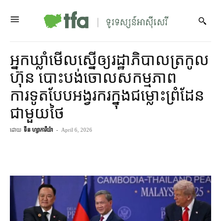
អ្នកឃ្លាំមើល​ស្នើ​ឲ្យ​រដ្ឋាភិបាល​ត្រកូល​
ហ៊ុន បោះបង់ចោល​សកម្មភាព​
ការទូត​បែប​អង្វរករ​ក្នុង​ជម្លោះព្រំដែន​
ជាមួយ​ថៃ
ដោយ
ទីន ហ្សាការីយ៉ា
-
April 6, 2026