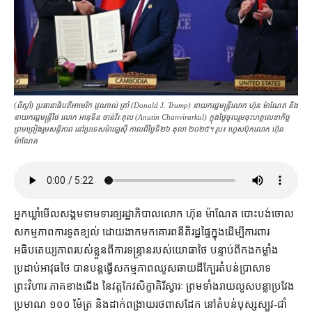
(ពី​ស្ដាំ) ប្រធានាធិបតី​អាមេរិក ដូណាល់ ត្រាំ (Donald J. Trump) នាយករដ្ឋមន្ត្រី​លោក ហ៊ុន ម៉ាណែត និង​
នាយករដ្ឋមន្ត្រី​ថៃ លោក អានុទីន ចាន់វីរៈគុល (Anutin Chanvirarkul) ក្នុង​ថ្ងៃ​ចូលរួម​ចុះ​ហត្ថលេខា​កិច្ច​
ព្រមព្រៀង​រួម​សន្តិភាព នៅ​ប្រទេស​ម៉ាឡេស៊ី កាល​ពី​ថ្ងៃទី២៦ តុលា ២០២៥។ រូប៖ ហ្វេសប៊ុកលោក ហ៊ុន
ម៉ាណែត
អ្នកឃ្លាំមើល​សង្គម​ទាមទារ​ឲ្យ​រដ្ឋាភិបាល​លោក ហ៊ុន ម៉ាណែត បោះបង់​ចោល​
សកម្មភាព​ការទូត​ខ្យល់ ដោយ​ងាក​មក​គោរព​នីតិរដ្ឋ​ផ្ទៃក្នុង​ដើម្បី​ការពារ​
អធិបតេយ្យភាព​របស់​ខ្លួន​ពី​ការទន្ទ្រាន​របស់​យោធា​ថៃ បន្ទាប់ពី​កងកម្លាំង
ប្រដាប់អាវុធ​ថៃ បាន​បន្ត​ធ្វើ​សកម្មភាព​ឈូស​ឆាយ​ដី​ក្បែរ​តំបន់​ប្រាសាទ​
ព្រះវិហារ ភាគ​ខាងជើង នៃ​វត្ត​កែវសិក្ខាគិរីស្វារៈ ព្រមទាំង​រាយ​លួស​បន្លា​ប្រវែង​
ប្រមាណ ១០០ ម៉ែត្រ និង​ដាក់​ពង្រាយ​រថពាសដែក នៅ​តំបន់​បុស្ស​ស្បូវ​-​ជាំ​