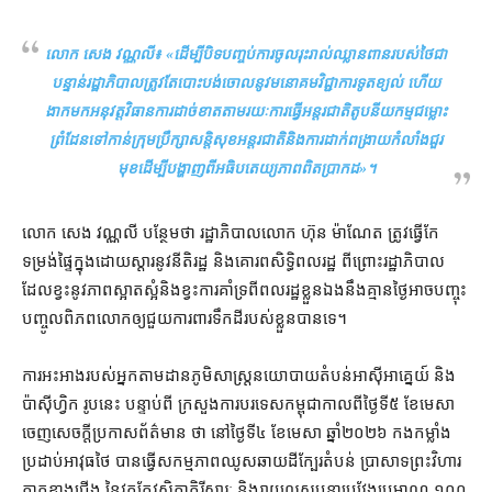
លោក សេង វណ្ណលី៖ «
​ដើម្បី​បិទ​បញ្ចប់​ការ​ចូល​រុះ​រាល់​ឈ្លានពាន​របស់​ថៃ​ជា
បន្ទាន់​រដ្ឋាភិបាល​ត្រូវតែ​បោះបង់ចោល​នូវ​មនោគមវិជ្ជា​ការទូត​ខ្យល់ ហើយ​
ងាក​មក​អនុវត្ត​វិធានការ​ដាច់ខាត​តាមរយៈ​ការ​ធ្វើ​អន្តរជាតិ​តូបនីយកម្ម​ជម្លោះ
ព្រំដែន​ទៅកាន់​ក្រុមប្រឹក្សាសន្តិសុខ​អន្តរជាតិ​និង​ការ​ដាក់​ពង្រាយ​កំលាំង​ជួរ
មុខ​ដើម្បី​បង្ហាញ​ពី​អធិបតេយ្យភាព​ពិតប្រាកដ
»។
លោក សេង វណ្ណលី បន្ថែម​ថា រដ្ឋាភិបាល​លោក ហ៊ុន ម៉ាណែត ត្រូវធ្វើ​កែ
ទម្រង់​ផ្ទៃក្នុង​ដោយ​ស្តារ​នូវ​នីតិរដ្ឋ និង​គោរព​សិទ្ធិ​ពលរដ្ឋ ពីព្រោះ​រដ្ឋាភិបាល​
ដែល​ខ្វះ​នូវ​ភាព​ស្អាតស្អំ​និង​ខ្វះ​ការ​គាំទ្រ​ពី​ពលរដ្ឋ​ខ្លួនឯង​នឹង​គ្មាន​ថ្ងៃ​អាច​បញ្ចុះ
បញ្ចូល​ពិភពលោក​ឲ្យ​ជួយ​ការពារ​ទឹកដី​របស់​ខ្លួន​បានទេ។
ការ​អះអាង​របស់​អ្នក​តាមដាន​ភូមិសាស្ត្រ​នយោបាយ​តំបន់​អាស៊ីអាគ្នេយ៍ និង​
ប៉ាស៊ីហ្វិក រូប​នេះ បន្ទាប់​ពី ក្រសួងការបរទេស​កម្ពុជា​កាលពី​ថ្ងៃទី​៥ ខែ​មេសា
ចេញ​សេចក្តី​ប្រកាស​ព័ត៌មាន ថា នៅ​ថ្ងៃទី​៤ ខែមេសា ឆ្នាំ​២០២៦ កងកម្លាំង
ប្រដាប់អាវុធ​ថៃ បាន​ធ្វើ​សកម្មភាព​ឈូស​ឆាយ​ដី​ក្បែរ​តំបន់ ប្រាសាទព្រះវិហារ
ភាគ​ខាងជើង នៃ​វត្ត​កែវសិក្ខាគិរីស្វារៈ និង​រាយ​លួស​បន្លា​ប្រវែង​ប្រមាណ ១០០