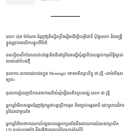
លោក ហ៊ុន ម៉ាណែត ជំរុញ​ឱ្យ​និស្សិត​ប្រឹងរៀន​ដើម្បី​បម្រើ​ជាតិ ប៉ុន្តែ​លោក និង​មន្ត្រី​​
ខ្លួន​ត្រូវ​បាន​លើក​បន្តុប​ពី​ម៉ែឪ
ជនភៀសសឹក​ដែល​បាត់បង់​ផ្ទះ​និង​ដី​នៅ​ព្រំដែន​ស្នើសុំ​រដ្ឋាភិបាល​ផ្តល់​កម្មសិទ្ធិ​ច្បាស់
លាស់​នៅ​តំបន់​ថ្មី
តុលាការ​​ យកសារឯកជនក្នុង Messenger ចោទអតីតព្រះភិក្ខុ ជា វុទ្ធី «ជាអំពើខុស
ច្បាប់»
តុលាការ​ភ្នំពេញ​​បើកសវនាការ​លើ​សំណុំរឿង​​អតីត​ព្រះសង្ឃ លោក ជា វុទ្ធី
អ្នកឃ្លាំមើល​សង្គម​ជំរុញ​ឱ្យ​កម្ពុជា​បន្ត​ប្រើ​ការទូត និង​ច្បាប់​អន្តរជាតិ ដោះស្រាយ​វិវាទ​
ព្រំដែន​ជាមួយ​ថៃ
អ្នកឃ្លាំមើល​ថា​ការ​យក​សំឡេង​ពលរដ្ឋ​មក​ប្រឆាំង​នឹង​របាយការណ៍​របស់​ប្រេសិត
UN របស់​យោធា​ថៃ នឹង​ធ្វើ​ឱ្យ​ជម្លោះព្រំដែន​កាន់តែ​រ៉ាំរ៉ៃ