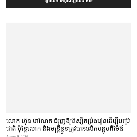
លោក ហ៊ុន ម៉ាណែត ជំរុញ​ឱ្យ​និស្សិត​ប្រឹងរៀន​ដើម្បី​បម្រើ​
ជាតិ ប៉ុន្តែ​លោក និង​មន្ត្រី​​ខ្លួន​ត្រូវ​បាន​លើក​បន្តុប​ពី​ម៉ែឪ
August 6, 2026