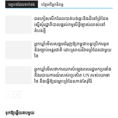
អត្ថបទ​ដែល​ទាក់ទង
បន្ថែម​ពី​អ្នកនិពន្ធ
ជនភៀសសឹក​ដែល​បាត់បង់​ផ្ទះ​និង​ដី​នៅ​ព្រំដែន​
ស្នើសុំ​រដ្ឋាភិបាល​ផ្តល់​កម្មសិទ្ធិ​ច្បាស់លាស់​នៅ​
តំបន់​ថ្មី
អ្នកឃ្លាំមើល​សង្គម​ជំរុញ​ឱ្យ​កម្ពុជា​បន្ត​ប្រើ​ការទូត
និង​ច្បាប់​អន្តរជាតិ ដោះស្រាយ​វិវាទ​ព្រំដែន​ជាមួយ​
ថៃ
អ្នកឃ្លាំមើល​ថា​ការ​យក​សំឡេង​ពលរដ្ឋ​មក​ប្រឆាំង​
នឹង​របាយការណ៍​របស់​ប្រេសិត UN របស់​យោធា​
ថៃ នឹង​ធ្វើ​ឱ្យ​ជម្លោះព្រំដែន​កាន់តែ​រ៉ាំរ៉ៃ
ទុក​ឱ្យ​ឆ្លើយ​តប​មួយ