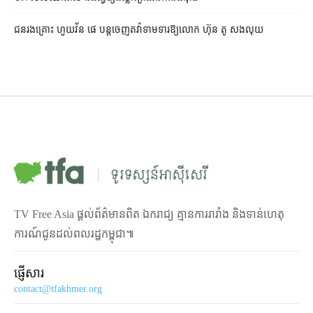
ជនរងគ្រោះ ហួយវ័ន ផេ បន្ត​ចេញ​តវ៉ា​ទាមទារ​ឱ្យ​លោក ហ៊ុន តូ សង​លុយ
TV Free Asia ផ្ដល់ព័ត៌មានពិត ឯករាជ្យ គ្មានការរារាំង និងទាន់ហេតុ
ការណ៍ជូនដល់ពលរដ្ឋកម្ពុជា៕
ផ្ញើសារ
contact@tfakhmer.org