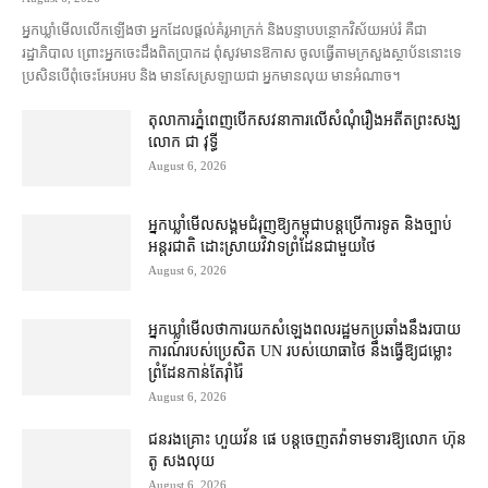
អ្នកឃ្លាំមើល​លើកឡើង​ថា អ្នក​ដែល​ផ្ដល់​គំរូ​អាក្រក់ និង​បន្ទាបបន្ថោក​វិស័យ​អប់រំ គឺជា​
រដ្ឋាភិបាល ព្រោះ​អ្នកចេះដឹង​ពិតប្រាកដ ពុំ​សូវ​មានឱកាស ចូល​ធ្វើតាម​ក្រសួង​ស្ថាប័ន​នោះ​ទេ
ប្រសិនបើ​ពុំ​ចេះ​អែបអប និង មាន​សែស្រឡាយ​ជា អ្នកមាន​លុយ មានអំណាច។
តុលាការ​ភ្នំពេញ​​បើកសវនាការ​លើ​សំណុំរឿង​​អតីត​ព្រះសង្ឃ
លោក ជា វុទ្ធី
August 6, 2026
អ្នកឃ្លាំមើល​សង្គម​ជំរុញ​ឱ្យ​កម្ពុជា​បន្ត​ប្រើ​ការទូត និង​ច្បាប់​
អន្តរជាតិ ដោះស្រាយ​វិវាទ​ព្រំដែន​ជាមួយ​ថៃ
August 6, 2026
អ្នកឃ្លាំមើល​ថា​ការ​យក​សំឡេង​ពលរដ្ឋ​មក​ប្រឆាំង​នឹង​របាយ
ការណ៍​របស់​ប្រេសិត UN របស់​យោធា​ថៃ នឹង​ធ្វើ​ឱ្យ​ជម្លោះ
ព្រំដែន​កាន់តែ​រ៉ាំរ៉ៃ
August 6, 2026
ជនរងគ្រោះ ហួយវ័ន ផេ បន្ត​ចេញ​តវ៉ា​ទាមទារ​ឱ្យ​លោក ហ៊ុន
តូ សង​លុយ
August 6, 2026