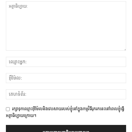
រក្សាទុកឈ្មោះអ៊ីម៉ែលនិងវេបសាយរបស់ខ្ញុំនៅក្នុងកម្មវិធីរុករកនេះនៅពេលខ្ញុំធ្វើ
អត្ថាធិប្បាយក្រោយ។