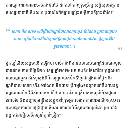
ការឈ្លានពាន​នានា​របស់​កងទ័ព​ថៃ ដាក់​ទៅកាន់​ក្រុមប្រឹក្សាសន្តិសុខ​អង្គការ​
សហប្រជាជាតិ និង​សហប្រធាន​នៃ​កិច្ចព្រមព្រៀង​សន្តិភាព​ទីក្រុង​ប៉ារីស។
លោក គឹម សុខ៖ «
បើ​ត្រឹមតែ​រដ្ឋាភិបាល​លោក​ហ៊ុន ម៉ាណែត ប្រកាស​ថ្កោល
ទោស ឫ​ក៏​រំលឹក​ភាគី​ថៃ​វា​គ្មាន​ឥទ្ធិពល​អ្វី​ដ​ទាល់តែសោះ​ដែល​ធ្វើ​ឲ្យ​ភាគី​ថៃ​
ខ្លាចរអា​នោះ
»។
អ្នកឃ្លាំមើល​សង្គម​លើកឡើង​ថា ចាប់តាំងពី​មាន​បទ​ឈប់​បាញ់​ដែល​បាន​ចូល​
ជា​ធរមាន កាលពី​ថ្ងៃទី​២៧ ខែធ្នូ ឆ្នាំ​២០២៥​មក កងទ័ព​ថៃ​នៅតែ​បន្ត​ចូល​មក​
រាយ​បន្លា​លួស ដាក់​ទូរ​កុងតឺន័រ ទន្ទ្រាន​យក​ទឹកដី​ខ្មែរ​ជា​រៀងរាល់ថ្ងៃ​។ រីឯ​
រដ្ឋាភិបាល លោក ហ៊ុន ម៉ាណែត មិន​បាន​ប្រើ​កម្លាំង​ទប់ស្កាត់​ទៅ​នឹង​ការ​បន្ត​
ឈ្លានពាន​ទឹកដី​ពី​សំណាក់​ភាគី​ថៃ​នោះ​ទេ គឺ​បាន​ត្រឹម​តែ​ចេញ​លិខិត​ថ្កោល
ទោស​ថៃ និង​បញ្ជា​ឲ្យ​មន្ត្រី​របស់​ខ្លួន​នាំ​ក្រុម​អ្នកសង្កេតការណ៍​អាស៊ាន​(AOT)
ចុះ​សង្កេតការណ៍ ផ្ទៀងផ្ទាត់ និង​រាយការណ៍​អំពី​ស្ថានភាព​ព្រំដែន ព្រមទាំង​
ពង្វក់​ជនភៀសសឹក​ឲ្យ​នាំគ្នា​រាំច្រៀង។