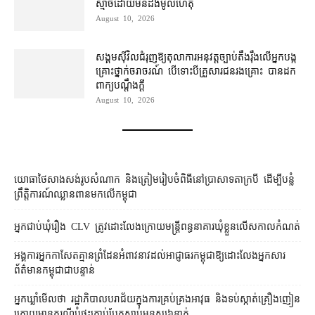
ស្មាច់​ដោយ​មិនដឹង​មូលហេតុ
August 10, 2026
សង្គម​ស៊ីវិល​ជំរុញ​ឱ្យ​តុលាការ​អនុវត្ត​ច្បាប់​តឹងរ៉ឹង​លើ​អ្នក​បង្ក​
គ្រោះថ្នាក់​ចរាចរណ៍ បើ​ទោះ​បី​គ្រួសារ​ជនរងគ្រោះ បាន​ដក​
ពាក្យបណ្ដឹង​ក្ដី
August 10, 2026
យោធា​ថៃ​សាងសង់​រូប​សំណាក និង​ត្រៀម​រៀបចំ​ពិធី​នៅ​ប្រាសាទ​តា​ក្របី ដើម្បី​បន្លំ​
ព្រឹត្តិការណ៍​ឈ្លានពាន​មក​លើ​កម្ពុជា
អ្នកជាប់ឃុំរឿង CLV ត្រូវដោះលែងក្រោយមន្ត្រីពន្ធនាគារឃុំខ្លួនលើសកាលកំណត់
អង្គការ​អ្នកកាសែត​គ្មាន​ព្រំដែន​អំពាវនាវ​ដល់​អាជ្ញាធរ​កម្ពុជា​ឱ្យ​ដោះលែង​អ្នកសារ
ព័ត៌មាន​កម្ពុជា​ជា​បន្ទាន់
អ្នកឃ្លាំមើល​ថា រដ្ឋាភិបាល​បរាជ័យ​ក្នុង​ការ​គ្រប់គ្រង​អាវុធ និង​ទប់ស្កាត់​គ្រឿងញៀន
ក្រោយ​មាន​ករណី​បំផ្ទុះ​គ្រាប់បែក​ស្លាប់​មនុស្ស​៦​នាក់