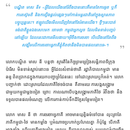
បណ្ឌិត មាស នី៖ «
អ្វី​ដែល​យើង​នៅ​រំពឹង​បាន​នោះ​គឺ​មានតែ​ការទូត ឬក៏​
ការ​តស៊ូ​មតិ និង​ការ​ប្ដឹងផ្ដល់​ផ្សេងៗ​ទៅកាន់​អន្តរជាតិ​នៅក្នុង​ស្ថានភាព​
បច្ចុប្បន្ន​នេះ​។ ឥឡូវ​យើង​មើលឃើញ​ថៃ​នៅតែ​រំខាន​យើង​។ ថ្មីៗ​នេះ​បាត់​
ទង់ជាតិ​ខ្លួនឯង​សោះ​មក ចោទ​ថា កម្ពុជា​អ្នក​លួច ដែល​មិនទាន់​បញ្ចប់​
នៅឡើយ ដែល​នេះ​ជា​ការ​មើលងាយ​។​អ៊ីចឹង​ការចរចា បើ​យើង​នៅតែ​ពឹង​
សង្ឃឹមលើ​ការចរចា​ទ្វេភាគី​ខ្ញុំ​គិតថា​នឹង​មិន​បាន​ផល​នោះ​ទេ
»។
លោក​បណ្ឌិត មាស នី បន្ត​ថា ស្មារតី​នៃ​កិច្ចព្រមព្រៀង​សន្តិភាព​ទីក្រុង​
ប៉ារីស មិនទាន់​ស្លាប់​នោះ​ទេ អ្វី​ដែល​សំខាន់​ថា​តើ រដ្ឋាភិបាល​កម្ពុជា មាន​
ឆន្ទៈ​ពិតប្រាកដ​ក្នុង​ការ​យក​បញ្ហា​ព្រំដែន​នេះ ទៅ​ដោះស្រាយ​ឬក៏​អត់​។ លោក​
បញ្ជាក់​ថា ដោះស្រាយ​ដែល​ភាគី​ថៃ​ចង់បាន គឺ​តាមរយៈ​ការ​បង្ក​សង្គ្រាម
ជាមួយ​កម្ពុជា​ម្ដងទៀត ព្រោះ កាលណា​បើ​បង្ក​សង្គ្រាម​ភាគី​ថៃ រំពឹង​ថា នឹង​
ទទួល​បាន​ផល​ចំណេញ លើ​ការ​កាន់កាប់​ទឹកដី​ខ្មែរ​បន្ថែម​ទៀត។
លោក មាស នី ថា ការចរចា​ទ្វេភាគី អាច​មាន​យុត្តិធម៌​ទៅ​បាន លុះត្រាតែ
ភាគី​កម្ពុជា​-​ថៃ មាន​កម្លាំង ឬ​អំណាច​ប្រហាក់ប្រហែល​គ្នា ក៏ប៉ុន្តែ បើ​ភាគី​
ម្ខាង​ខ្លាំង ហើយ​ភាគី​ម្ខាង​ទៀត ខ្សោយ គឺ​ប្រាកដ​ណាស់ ប្រយោជន៍​ជាច្រើន​