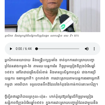
អ្នក​វិភាគ និង​ជា​អ្នក​ឃ្លាំមើល​ផ្នែក​អភិវឌ្ឍន៍​សង្គម លោក​បណ្ឌិត មាស នី។ RFA
អ្នកវិភាគ​នយោបាយ និង​មន្ត្រី​បក្ស​ប្រឆាំង ចាត់ទុក​ការ​ដោះស្រាយ​បញ្ហា​
ព្រំដែន​រវាង​កម្ពុជា​-​ថៃ តាមរយៈ​យន្តការ​នៃ កិច្ចព្រមព្រៀង​ទីក្រុង​ប៉ារីស​ឆ្នាំ​
១៩៩១ នៅតែ​ជា​ជម្រើស​ដ៏​សំខាន់ និង​មាន​ប្រសិទ្ធភាព​ខ្ពស់ ជាង​ការប្រើ​
យន្តការ ចរចា​ទ្វេភាគី​។ ពួកគាត់​ថា ការ​ដោះស្រាយ​តាម​យន្ត​ការចរចា​ទ្វេភាគី​
កម្ពុជា អាច​ពិបាក ទទួល​បាន​ទឹកដី​ដែល​ថៃ​កំពុងតែ​កាន់កាប់​នោះ​មក​វិញ។
ថ្វី​ត្បិត​ថា​រដ្ឋាភិបាល​ត្រកូល​«​ហ៊ុន​» ហាក់​ពុំ​សូវ​ឱ្យ​តម្លៃ​លើ​កិច្ចព្រមព្រៀង​
សន្តិភាព​ទីក្រុង​ប៉ារីស​ឆ្នាំ​១៩៩១ ក្នុង​ការ​ដោះស្រាយ​បញ្ហា​ព្រំដែន​ជាមួយនឹង​