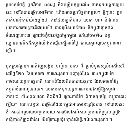
ប្រទេស​ថៃ​ក្ដី អ្នកវិភាគ ពលរដ្ឋ និង​មន្ត្រី​បក្ស​ប្រឆាំង ចាត់ទុក​យន្តការ​មួយ​
នេះ នៅតែ​ជា​ជម្រើស​អាទិភាព ហើយ​មាន​ប្រសិទ្ធភាព​ខ្ពស់​។ ថ្មីៗ​នេះ ពួក
គាត់​បាន​រិះគន់​យ៉ាង​ខ្លាំង​ថា ការ​ដែល​រដ្ឋាភិបាល លោក ហ៊ុន ម៉ាណែត
យក​ការចរចា​ទ្វេភាគី​ជាមួយ​ថៃ ជា​ជម្រើស​អាទិភាព គឺ​កម្ពុជា​គ្មាន​ផល​
ចំណេញ​នោះ​ទេ ព្រោះ​ថៃ​ពុំ​បានឱ្យ​តម្លៃ​កម្ពុជា ហើយ​ថែមទាំង បន្ត​
ឈ្លានពាន​ទឹកដី​កម្ពុជា​យ៉ាង​គឃ្លើន​ស្ទើរ​រាល់ថ្ងៃ ដោយ​គ្មាន​ខ្លាច​កម្ពុជា​នោះ​
ឡើយ។
អ្នកស្រាវជ្រាវ​ការ​អភិវឌ្ឍ​សង្គម បណ្ឌិត មាស នី ប្រាប់​ទូរទស្សន៍​អាស៊ីសេរី​
នៅ​ថ្ងៃទី​២១ ខែ​មេសា​ថា ការ​ដោះស្រាយ​បញ្ហា​ព្រំដែន រវាង​កម្ពុជា​-​ថៃ​
តាមរយៈ​យន្តការ​ទ្វេភាគី លោក​ពុំដែល​គិតថា​ជា​យន្តការ ដែល​អាច​នាំ​ឱ្យ​
កម្ពុជា​ចំណេញ​នោះ​ទេ។ លោក​ចាត់ទុក​យន្តការ​នេះ​មានតែ​ធ្វើ​ឱ្យ​កម្ពុជា​
ខាតបង់ ទាំង​ពេលវេលា និង​ទឹកដី ព្រោះ​ភាគី​ថៃ ពុំ​បានឱ្យ​តម្លៃ កម្ពុជា​នោះ​
ឡើយ​។ លោក​បន្ត​ថា ជម្រើស​ដែល​កម្ពុជា​អាច​មាន​ប្រៀប​បាន នៅ​ពេល​នេះ​
គឺ ការ​ដោះស្រាយ​បញ្ហា​តាមរយៈ​ការ​ស្នើ​ទៅកាន់​សហប្រធាន​កិច្ចព្រមព្រៀង​
សន្តិភាព​ទីក្រុង​ប៉ារីស ដើម្បី​កោះ​ប្រជុំ​បន្ទាន់​ដើម្បី​រក​ដំណោះស្រាយ។