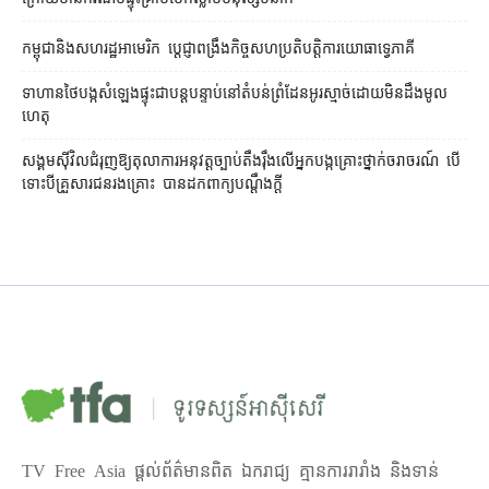
កម្ពុជា​និង​សហរដ្ឋអាមេរិក ប្ដេជ្ញា​ពង្រឹង​កិច្ច​សហប្រតិបត្តិការ​យោធា​ទ្វេភាគី
ទាហាន​ថៃ​បង្ក​សំឡេង​ផ្ទុះ​ជា​បន្តបន្ទាប់​នៅ​តំបន់​ព្រំដែន​អូរ​ស្មាច់​ដោយ​មិនដឹង​មូល
ហេតុ
សង្គម​ស៊ីវិល​ជំរុញ​ឱ្យ​តុលាការ​អនុវត្ត​ច្បាប់​តឹងរ៉ឹង​លើ​អ្នក​បង្ក​គ្រោះថ្នាក់​ចរាចរណ៍ បើ​
ទោះ​បី​គ្រួសារ​ជនរងគ្រោះ បាន​ដក​ពាក្យបណ្ដឹង​ក្ដី
TV Free Asia ផ្ដល់ព័ត៌មានពិត ឯករាជ្យ គ្មានការរារាំង និងទាន់