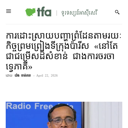
ការ​ដោះស្រាយ​បញ្ហា​ព្រំដែន​តាមរយៈ​
កិច្ចព្រមព្រៀង​ទីក្រុង​ប៉ារីស «នៅតែ​
ជា​ជម្រើស​ដ៏​សំខាន់ ជាង​ការ​ចរចា​
ទ្វេ​ភាគី»
ដោយ
យ៉ង ចាន់តារា
-
April 22, 2026