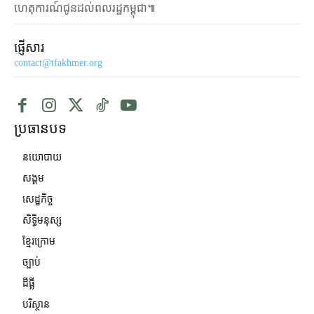
ហេតុការណ៍ជូនដល់ពលរដ្ឋកម្ពុជា៕
ផ្ញើសារ
contact@tfakhmer.org
ប្រធានបទ
នយោបាយ
សង្គម
សេដ្ឋកិច្ច
សិទ្ធិមនុស្ស
ខ្មែរក្រោម
ច្បាប់
ដីធ្លី
បរិស្ថាន