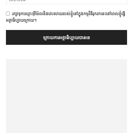
រក្សាទុកឈ្មោះអ៊ីម៉ែលនិងវេបសាយរបស់ខ្ញុំនៅក្នុងកម្មវិធីរុករកនេះនៅពេលខ្ញុំធ្វើ
អត្ថាធិប្បាយក្រោយ។