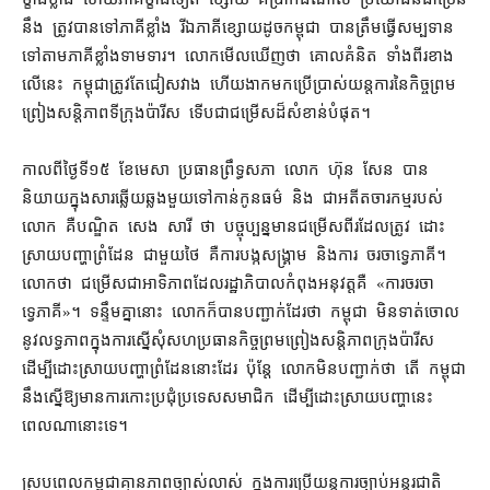
នឹង ត្រូវ​បាន​ទៅ​ភាគី​ខ្លាំង រីឯ​ភាគី​ខ្សោយ​ដូច​កម្ពុជា បាន​ត្រឹម​ធ្វើ​សម្បទាន
ទៅ​តាម​ភាគី​ខ្លាំង​ទាមទារ​។ លោក​មើលឃើញ​ថា គោល​គំនិត ទាំងពីរ​ខាង​
លើ​នេះ កម្ពុជា​ត្រូវតែ​ជៀសវាង ហើយ​ងាក​មក​ប្រើប្រាស់​យន្តការ​នៃ​កិច្ចព្រម
ព្រៀង​សន្តិភាព​ទីក្រុង​ប៉ារីស ទើប​ជា​ជម្រើស​ដ៏​សំខាន់​បំផុត។
កាលពី​ថ្ងៃទី​១៥ ខែមេសា ប្រធាន​ព្រឹទ្ធសភា លោក ហ៊ុន សែន បាន​
និយាយ​ក្នុង​សារ​ឆ្លើយឆ្លង​មួយ​ទៅកាន់​កូនធម៌ និង ជា​អតីត​ចារកម្ម​របស់​
លោក គឺ​បណ្ឌិត សេង សារី ថា បច្ចុប្បន្ន​មាន​ជម្រើស​ពីរ​ដែល​ត្រូវ ដោះ
ស្រាយ​បញ្ហា​ព្រំដែន ជាមួយ​ថៃ គឺ​ការ​បង្ក​សង្គ្រាម និង​ការ ចរចា​ទ្វេភាគី។
លោក​ថា ជម្រើស​ជា​អាទិភាព​ដែល​រដ្ឋាភិបាល​កំពុង​អនុវត្ត​គឺ «​ការចរចា​
ទ្វេភាគី​»​។ ទន្ទឹមគ្នា​នោះ លោក​ក៏បាន​បញ្ជាក់​ដែរ​ថា កម្ពុជា មិន​ទាត់ចោល​
នូវ​លទ្ធភាព​ក្នុង​ការ​ស្នើសុំ​សហប្រធាន​កិច្ចព្រមព្រៀង​សន្តិភាព​ក្រុងប៉ារីស
ដើម្បី​ដោះស្រាយ​បញ្ហា​ព្រំដែន​នោះ​ដែរ ប៉ុន្តែ លោក​មិន​បញ្ជាក់​ថា តើ កម្ពុជា​
នឹង​ស្នើ​ឱ្យ​មាន​ការ​កោះ​ប្រជុំ​ប្រទេស​សមាជិក ដើម្បី​ដោះស្រាយ​បញ្ហា​នេះ
ពេល​ណា​នោះ​ទេ។
ស្របពេល​កម្ពុជា​គ្មាន​ភាព​ច្បាស់លាស់ ក្នុង​ការប្រើ​យន្តការ​ច្បាប់​អន្តរជាតិ