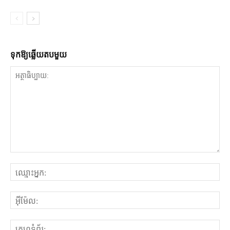
ទុក​ឱ្យ​ឆ្លើយ​តប​មួយ