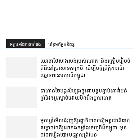
អត្ថបទ​ដែល​ទាក់ទង
បន្ថែម​ពី​អ្នកនិពន្ធ
យោធា​ថៃ​សាងសង់​រូប​សំណាក និង​ត្រៀម​រៀបចំ​
ពិធី​នៅ​ប្រាសាទ​តា​ក្របី ដើម្បី​បន្លំ​ព្រឹត្តិការណ៍​
ឈ្លានពាន​មក​លើ​កម្ពុជា
ទាហាន​ថៃ​បង្ក​សំឡេង​ផ្ទុះ​ជា​បន្តបន្ទាប់​នៅ​តំបន់​
ព្រំដែន​អូរ​ស្មាច់​ដោយ​មិនដឹង​មូលហេតុ
អ្នកឃ្លាំមើល​​ជំរុញ​ឱ្យ​រដ្ឋាភិបាល​​ស្នើ​​អន្តរជាតិ​ដាក់​
សម្ពាធ​​ថៃ​ឱ្យ​ដក​កង​កម្លាំង​ចេញ​ពី​ដី​កម្ពុជា មុន​
ជជែក​រឿង​បោះបង្គោល​ព្រំដែន