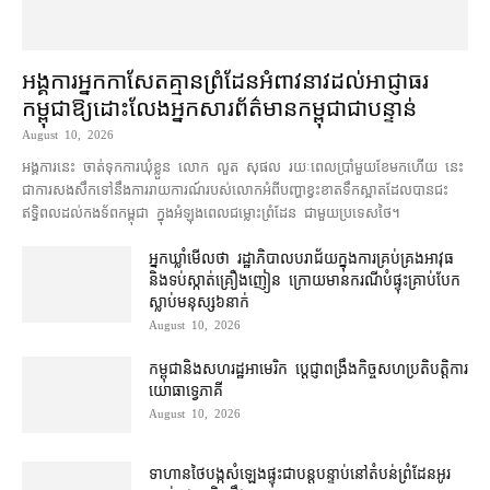
អង្គការ​អ្នកកាសែត​គ្មាន​ព្រំដែន​អំពាវនាវ​ដល់​អាជ្ញាធរ​
កម្ពុជា​ឱ្យ​ដោះលែង​អ្នកសារព័ត៌មាន​កម្ពុជា​ជា​បន្ទាន់
August 10, 2026
អង្គការ​នេះ ចាត់ទុក​ការ​ឃុំខ្លួន លោក លួត សុផល រយៈពេល​ប្រាំ​មួយ​ខែ​មក​ហើយ នេះ​
ជា​ការ​សងសឹក​ទៅ​នឹង​ការ​រាយការណ៍​របស់​លោក​អំពី​បញ្ហា​ខ្វះខាត​ទឹក​ស្អាត​ដែល​បាន​ជះ
ឥទ្ធិពល​ដល់​កងទ័ព​កម្ពុជា ក្នុងអំឡុងពេល​ជម្លោះព្រំដែន ជាមួយ​ប្រទេស​ថៃ។
អ្នកឃ្លាំមើល​ថា រដ្ឋាភិបាល​បរាជ័យ​ក្នុង​ការ​គ្រប់គ្រង​អាវុធ
និង​ទប់ស្កាត់​គ្រឿងញៀន ក្រោយ​មាន​ករណី​បំផ្ទុះ​គ្រាប់បែក​
ស្លាប់​មនុស្ស​៦​នាក់
August 10, 2026
កម្ពុជា​និង​សហរដ្ឋអាមេរិក ប្ដេជ្ញា​ពង្រឹង​កិច្ច​សហប្រតិបត្តិការ​
យោធា​ទ្វេភាគី
August 10, 2026
ទាហាន​ថៃ​បង្ក​សំឡេង​ផ្ទុះ​ជា​បន្តបន្ទាប់​នៅ​តំបន់​ព្រំដែន​អូរ​