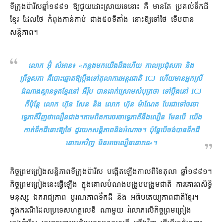
ទីក្រុង​ប៉ារីស​ឆ្នាំ​១៩៩១ ឱ្យ​ជួយ​ដោះស្រាយ​ទេ​នោះ គឺ មានតែ ប្រគល់​ទឹកដី​
ខ្មែរ ដែល​ថៃ កំពុង​កាន់កាប់ ជាង​៥០​ទីតាំង នោះ​ឱ្យទៅ​ថៃ ទើបបាន​
សន្តិភាព។
លោក អ៊ុំ សំអាន៖ «
កន្លងមក​យើង​ដឹង​ហើយ កាល​ប្រជុំ​សភា និង​
ព្រឹទ្ធសភា គឺ​បោះឆ្នោត​ឱ្យ​ប្ដឹង​ទៅ​តុលាការអន្តរជាតិ ICJ ហើយ​មាន​អ្នកស្រី​
ដំណាង​ស្ថានទូត​ខ្មែរ​នៅ អឺរ៉ុប បាន​ដាក់​ស្រោមសំបុត្រ​ថា ទៅ​ប្ដឹង​នៅ ICJ
ក៏ប៉ុន្តែ លោក ហ៊ុន សែន និង លោក ហ៊ុន ម៉ាណែត បែរជា​ទៅ​ចរចា​
ទ្វេភាគី​វិញ​ថា​លឿន​ជាង។តាមពិត​ការចរចា​ទ្វេភាគី​នឹង​លឿន មែន​បើ យើង​
កាត់​ទឹកដី​នោះ​ឱ្យ​ថៃ ដូរ​យក​សន្តិភាព​និង​អំណាច​។ ប៉ុន្តែ​បើ​ចង់បាន​ទឹកដី​
នោះ​មក​វិញ មិនអាច​លឿន​នោះ​ទេ
»។
កិច្ចព្រមព្រៀង​សន្តិភាព​ទីក្រុង​ប៉ារីស បង្កើត​ឡើង​កាលពី​ខែ​តុលា ឆ្នាំ​១៩៩១។
កិច្ចព្រមព្រៀង​នេះ​ធ្វើឡើង ក្នុង​គោល​បំណង​បង្រួបបង្រួម​ជាតិ ការគោរព​សិទ្ធិ
មនុស្ស ឯករាជ្យភាព បូរណភាព​ទឹកដី និង អធិបតេយ្យភាព​ជាតិ​ខ្មែរ។
ក្នុងករណី​ដែល​ប្រទេស​ហត្ថលេខី ណាមួយ រំលោភ​លើ​កិច្ចព្រមព្រៀង​