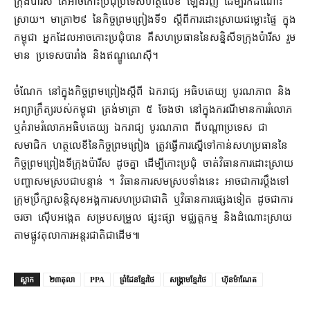
ក្រុងប៉ារីស គេ​អាច​កោះ​ប្រជុំ​ប្រទេស​ហត្ថលេខី ឡើងវិញ ដើម្បី​រក​ដំណោះ
ស្រាយ។ មាត្រា​២៩ នៃ​កិច្ចព្រមព្រៀង​ទី​១ ស្ដីពី​ការ​ដោះស្រាយ​ជម្លោះ​ផ្ទៃ ក្នុង​
កម្ពុជា អ្នក​ដែល​អាច​កោះ​ប្រជុំ​បាន គឺ​សហប្រធាន​នៃ​សន្និសីទ​ក្រុងប៉ារីស រួម
មាន ប្រទេស​បារាំង និង​ឥណ្ឌូណេស៊ី។
ចំណែក នៅក្នុង​កិច្ចព្រមព្រៀង​ស្ដីពី ឯករាជ្យ អធិបតេយ្យ បូរណភាព និង​
អព្យាក្រឹត្យ​របស់​កម្ពុជា ត្រង់​មាត្រា ៥ ចែងថា នៅក្នុង​ករណី​មាន​ការរំលោភ
ឬ​គំរាម​រំលោភ​អធិបតេយ្យ ឯករាជ្យ បូរណភាព ពី​បណ្ដា​ប្រទេស ជា​
សមាជិក ហត្ថលេខី​នៃ​កិច្ចព្រមព្រៀង ត្រូវធ្វើ​ការ​ស្នើ​ទៅ​កាន់​សហប្រធាន​នៃ​
កិច្ចព្រមព្រៀង​ទីក្រុង​ប៉ារីស ដូចគ្នា ដើម្បី​កោះ​ប្រជុំ ចាត់វិធានការ​ដោះស្រាយ​
បញ្ហា​សមស្រប​ជាបន្ទាន់ ។ វិធានការ​សមស្រប​ទាំងនេះ អាច​ជា​ការ​ប្ដឹង​ទៅ​
ក្រុមប្រឹក្សាសន្តិសុខ​អង្គការសហប្រជាជាតិ ឬ​វិធានការ​ផ្សេងទៀត ដូចជា​ការ
ចរចា ស៊ើបអង្កេត សម្របសម្រួល ផ្សះផ្សា មជ្ឈត្តកម្ម និង​ដំណោះស្រាយ​
តាមផ្លូវ​តុលាការ​អន្តរជាតិ​ជាដើម៕
ស្លាក
២៣តុលា
PPA
ព្រំដែនខ្មែរថៃ
សង្គ្រាមខ្មែរថៃ
ហ៊ុនម៉ាណែត