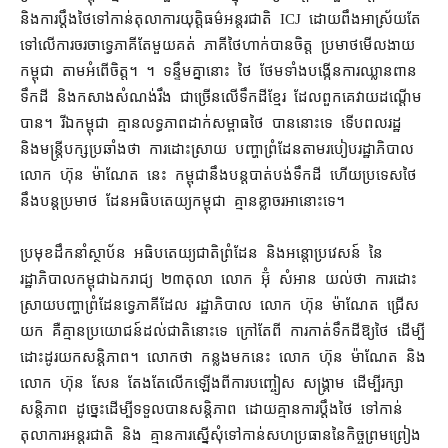
និង​ការ​ប្ដឹង​ថៃ​ទៅកាន់​តុលាការ​យុត្តិធម៌​អន្តរជាតិ ICJ ដោយ​ពឹង​អាស្រ័យ​តែ​
ទៅលើ​ការចរចា​ទ្វេភាគី​តែមួយគត់ ភាគី​ថៃ​ហាក់​បានចិត្ត ប្រមាថមើលងាយ​
កម្ពុជា តាម​អំពើ​ចិត្ត។ ។ ទន្ទឹមគ្នា​នោះ ថៃ ថែមទាំង​បង្កើន​ការឈ្លានពាន​
ទឹកដី និង​កសាង​សំណង់​រឹង ជាច្រើន​លើទឹក​ដី​ខ្មែរ ដែល​ពួកគេ​វាយ​ដណ្ដើម​
បាន។ រីឯ​កម្ពុជា គ្មាន​លទ្ធភាព​ដាក់​សម្ពាធ​ថៃ បាន​នោះ​ទេ ទើប​ពលរដ្ឋ
និង​មន្ត្រី​បក្ស​ប្រឆាំង​ថា ការ​ដោះស្រាយ បញ្ហា​ព្រំដែន​តាមរបៀប​រដ្ឋាភិបាល
លោក ហ៊ុន ម៉ាណែត នេះ កម្ពុជា​នឹង​បន្ត​បាត់បង់​ទឹកដី ហើយ​ប្រទេស​ថៃ
នឹង​បន្ត​ប្រមាថ ដែន​អធិបតេយ្យ​កម្ពុជា គ្មាន​ខ្លាច​រអា​នោះ​ទេ។
ប្រមុខ​ដឹកនាំ​ស្ថាប័ន អធិបតេយ្យ​ជាតិ​ព្រំដែន និង​អន្តោប្រវេសន៍ នៃ​
រដ្ឋាភិបាល​កម្ពុជា​ឯករាជ្យ ២៣​តុលា លោក អ៊ុំ សំអាន យល់​ថា ការ​ដោះ
ស្រាយ​បញ្ហា​ព្រំដែន​ទ្វេភាគី​ដែល រដ្ឋាភិបាល លោក ហ៊ុន ម៉ាណែត ជ្រើស​
យក គឺ​គ្មាន​ប្រយោជន៍​ដល់​ជាតិ​នោះ​ទេ ក្រៅ​តែ​ពី ការ​កាត់​ទឹកដី​ឱ្យ​ថៃ ដើម្បី​
ដោះដូរ​យក​សន្តិភាព​។ លោក​ថា កន្លង​មក​នេះ លោក ហ៊ុន ម៉ាណែត និង​
លោក ហ៊ុន សែន តែងតែ​លើកឡើង​ពី​ការ​បញ្ចៀស សង្គ្រាម ដើម្បី​រក្សា​
សន្តិភាព ដូច្នេះ​ដើម្បី​ទទួល​បាន​សន្តិភាព ដោយ​គ្មាន​ការ​ប្ដឹង​ថៃ ទៅកាន់​
តុលាការ​អន្តរជាតិ និង គ្មាន​ការ​ស្នើសុំ​ទៅកាន់​សហប្រធាន​នៃ​កិច្ចព្រមព្រៀង​