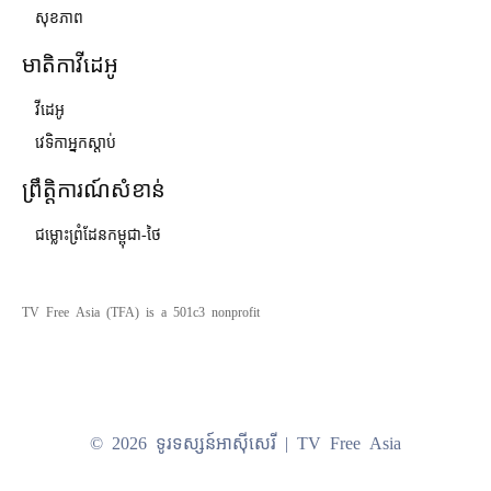
សុខភាព
មាតិកាវីដេអូ
វីដេអូ
វេទិកាអ្នកស្ដាប់
ព្រឹត្តិការណ៍សំខាន់
ជម្លោះព្រំដែនកម្ពុជា-ថៃ
TV Free Asia (TFA) is a 501c3 nonprofit
© 2026 ទូរទស្សន៍អាស៊ីសេរី | TV Free Asia