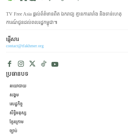
TV Free Asia ផ្ដល់ព័ត៌មានពិត ឯករាជ្យ គ្មានការរារាំង និងទាន់ហេតុ
ការណ៍ជូនដល់ពលរដ្ឋកម្ពុជា៕
ផ្ញើសារ
contact@tfakhmer.org
ប្រធានបទ
នយោបាយ
សង្គម
សេដ្ឋកិច្ច
សិទ្ធិមនុស្ស
ខ្មែរក្រោម
ច្បាប់