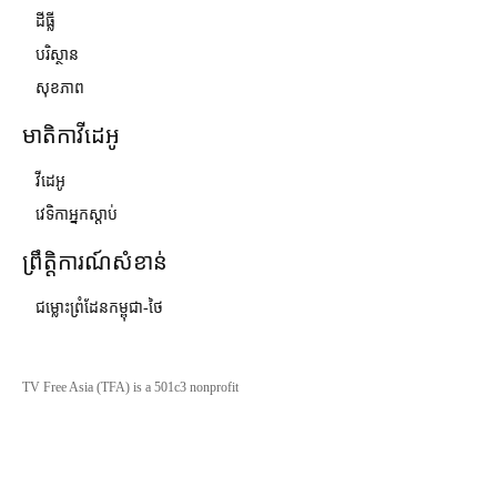
ដីធ្លី
បរិស្ថាន
សុខភាព
មាតិកាវីដេអូ
វីដេអូ
វេទិកាអ្នកស្ដាប់
ព្រឹត្តិការណ៍សំខាន់
ជម្លោះព្រំដែនកម្ពុជា-ថៃ
TV Free Asia (TFA) is a 501c3 nonprofit