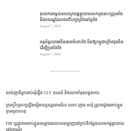
តុលាការ​តម្កល់​សាលក្រម​ផ្ដន្ទាទោស​សកម្មជន​បក្ស​ប្រឆាំង​
និង​ពលរដ្ឋ​ដែល​ថត​ពី​បញ្ហា​ព្រំដែន​ខ្មែរ​ថៃ
August 7, 2026
អនុព័ន្ធយោធា​ចិន​ធានា​ចំពោះ​ថៃ មិន​ឱ្យ​កម្ពុជា​ប្រើ​អាវុធ​ចិន​
ដើម្បី​ប្រឆាំង​ថៃ ​
August 7, 2026
សាច់ញាតិអ្នកជាប់ឃុំរឿង CLV ឈរយំ និងដេកចាំមុនពន្ធនាគារ
ក្រុមប្រឹក្សា​បក្ស​ភ្លើងទៀន​ខេត្ត​ឧត្ដរមានជ័យ លោក ញាន សារុំ ត្រូវ​អាជ្ញាធរ​ចាប់ខ្លួន​
គ្មាន​មូលហេតុ
FBI ប្ដេជ្ញា​តាម​ចាប់ខ្លួន​មេខ្លោង​ឆបោក​អនឡាញ​នៅ​គ្រប់​ទីកន្លែង​យក​មក​ផ្ដន្ទាទោស​
នៅ​អាមេរិក