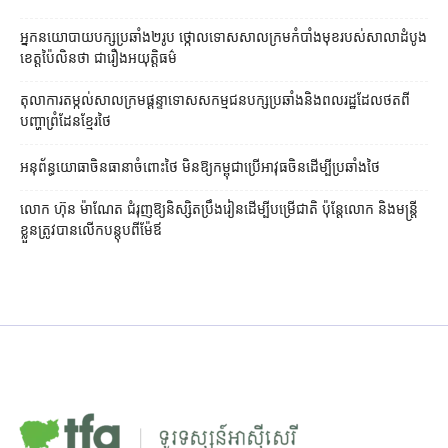
អ្នកនយោបាយ​បក្ស​ប្រឆាំង​២​រូប ថ្កោលទោស​សាលក្រម​កំបាំងមុខ​របស់​សាលាដំបូង​
ខេត្ត​ប៉ៃលិន​ថា ជា​រឿង​អយុត្តិធម៌
តុលាការ​តម្កល់​សាលក្រម​ផ្ដន្ទាទោស​សកម្មជន​បក្ស​ប្រឆាំង​និង​ពលរដ្ឋ​ដែល​ថត​ពី​
បញ្ហា​ព្រំដែន​ខ្មែរ​ថៃ
អនុព័ន្ធយោធា​ចិន​ធានា​ចំពោះ​ថៃ មិន​ឱ្យ​កម្ពុជា​ប្រើ​អាវុធ​ចិន​ដើម្បី​ប្រឆាំង​ថៃ ​
លោក ហ៊ុន ម៉ាណែត ជំរុញ​ឱ្យ​និស្សិត​ប្រឹងរៀន​ដើម្បី​បម្រើ​ជាតិ ប៉ុន្តែ​លោក និង​មន្ត្រី​​
ខ្លួន​ត្រូវ​បាន​លើក​បន្តុប​ពី​ម៉ែឪ