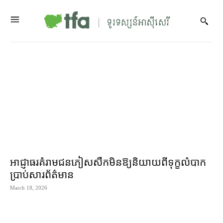
អាជ្ញាធរ​គំរាម​ជនភៀសសឹក​មិន​ឱ្យ​និយាយ​ពី​ទុក្ខ​លំបាក​
ប្រាប់​សារព័ត៌មាន
March 18, 2026