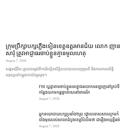
ក្រុមប្រឹក្សា​បក្ស​ភ្លើងទៀន​ខេត្ត​ឧត្ដរមានជ័យ លោក ញាន
សារុំ ត្រូវ​អាជ្ញាធរ​ចាប់ខ្លួន​គ្មាន​មូលហេតុ
August 7, 2026
សង្គម​ស៊ីវិល ព្រួយបារម្ភ​អំពី​ការ​រឹតត្បិត​សិទ្ធិ​នយោបាយ​បញ្ចេញមតិ និង​ការគោរព​សិទ្ធិ
មនុស្ស​នៅ​កម្ពុជា​កាន់តែ​រួម​តូច។
FBI ប្ដេជ្ញា​តាម​ចាប់ខ្លួន​មេខ្លោង​ឆបោក​អនឡាញ​នៅ​គ្រប់​ទី
កន្លែង​យក​មក​ផ្ដន្ទាទោស​នៅ​អាមេរិក
August 7, 2026
អ្នកនយោបាយ​បក្ស​ប្រឆាំង​២​រូប ថ្កោលទោស​សាលក្រម​កំ
បាំងមុខ​របស់​សាលាដំបូង​ខេត្ត​ប៉ៃលិន​ថា ជា​រឿង​អយុត្តិធម៌
August 7, 2026