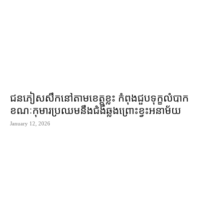
ជនភៀសសឹក​នៅ​តាម​ខេត្ត​ខ្លះ កំពុង​ជួប​ទុក្ខ​លំបាក
ខណៈ​កុមារ​ប្រឈម​នឹង​ជំងឺឆ្លង​ព្រោះ​ខ្វះ​អនាម័យ
January 12, 2026