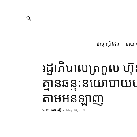
ជម្លោះព្រំដែន
នយោ
រដ្ឋាភិបាល​ត្រកូល ហ៊ុ
គ្មាន​ឆន្ទៈ​នយោបាយ​បង្
តាម​អនឡាញ
ដោយ
ឆេង ចន្នី
-
May 18, 2026