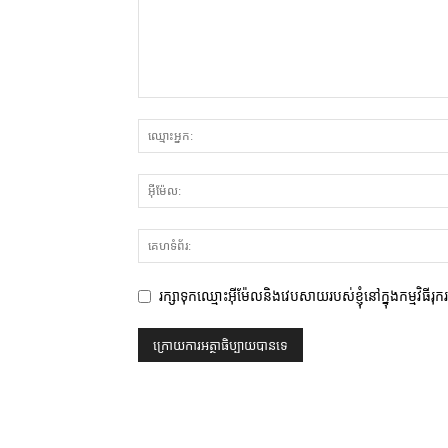
រក្សាទុកឈ្មោះអ៊ីម៉ែលនិងវេបសាយរបស់ខ្ញុំនៅក្នុងកម្មវិធីរុ