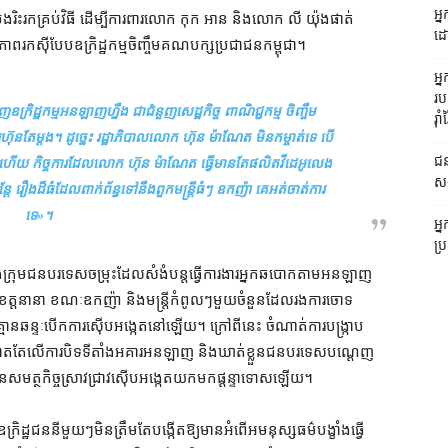
អ្ន
​រិះរក​គ្រប់​វិធី ដើម្បី​ការពារ​លោក កុក អាន និង​លោក លី យ៉ុងផាត់
ដោ
ម្មភាព​រកស៊ី​បែប​ឧក្រិដ្ឋកម្ម​ចិញ្ចឹម​គណបក្ស​ប្រជាជន​កម្ពុជា។
អ្
រប
ក្រិដ្ឋកម្ម​អនឡាញ​ហ្នឹង ជា​ជំនួញ​សេដ្ឋកិច្ច ពាណិជ្ជកម្ម ចិញ្ចឹម​
រ៉ាំរ
​ហ៊ុន​តែម្តង​។ ដូច្នេះ រដ្ឋាភិបាល​លោក ហ៊ុន ម៉ាណែត មិន​កម្ចាត់​ទេ បើ​
ជន
 ម្ល៉ោះហើយ កិច្ច​ការដែល​លោក ហ៊ុន ម៉ាណែត ធ្វើ​មានតែ​ផលិត​វីដេអូ​លេង
ស
ែ រឿង​ដ៏​ធំ​ដែល​ពាក់ព័ន្ធ​ទៅ​នឹង​ពួក​មន្ត្រី​ធំៗ ឧកញ៉ា គេ​អត់​ចាត់ការ​
ទេ
»។
អ្
ប្
និង​ក្រុម​ជនបរទេស​ចម្រុះ​ដែល​សំងំ​បន្ត​ធ្វើ​ការងារ​អ្នក​ឆបោក​តាម​អនឡាញ​
ដា​ខេត្ត​នានា ខណៈ​ឧកញ៉ា និង​មន្ត្រី​កំពូលៗ​មួយចំនួន​ដែល​រង​ការចោទ
ន គ្មាន​ឆន្ទៈ​បើក​ការស៊ើបអង្កេត​នៅឡើយ​។ ក្រៅ​ពី​នេះ ចំណាត់ការ​បង្ក្រាប​
ផ្ដោត​តែ​លើ​ការ​បិទ​ទីតាំង​អគារ​អនឡាញ និង​ឃាត់ខ្លួន​ជនបរទេស​បណ្ដេញ
រូវ​បាន​សមត្ថកិច្ច​ស្រាវជ្រាវ​ស៊ើបអង្កេត​យក​មក​ផ្ដន្ទាទោស​ឡើយ។
ជន​នីមួយៗ​មិន​ត្រឹមតែ​បង្កើត​ឱ្យ​មាន​អំពើ​អមនុស្សធម៌​បង្ខាំង​ធ្វើ​