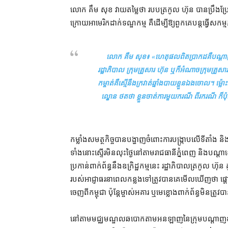
លោក គឹម សុខ វាយតម្លៃ​ថា របប​ត្រកូល ហ៊ុន បាន​ប្រឹងប្រែង
ក្រោយ​អាមេរិក​ដាក់​ទណ្ឌកម្ម គឺ​ដើម្បី​ឱ្យ​ពួកគេ​បន្ត​ធ្វើ​សក
លោក គឹម សុខ៖ «
ហេតុផល​ពិតប្រាកដ​គឺ​បណ្ដាញ​ឧ
រដ្ឋាភិបាល ក្រុមគ្រួសារ ហ៊ុន ឬក៏​អំណាច​ក្រុម​គ្រួសារ
កម្ចាត់​គឺ​ស្មើនឹង​ក្រវាត់​ឆ្នាំងបាយ​ខ្លួនឯង​ចោល​។
ល្ខោន ថត​ថា ខ្លួន​ចាត់ការ​មួយ​ករណី ពីរ​ករណី ក៏ប៉ុន្ត
កម្លាំង​សមត្ថកិច្ច​បាន​បង្ហាញ​ចំពោះ​ការ​បង្ក្រាប​លើ​ទីតាំង 
ទាំងនោះ​ស្ទើរ​មិន​លុះ​ថ្ងៃ​នៅ​តាម​រាជធានី​ភ្នំពេញ និង​បណ្
ប្រកាន់​ពាក់ព័ន្ធ​នឹង​ឧក្រិដ្ឋកម្ម​នេះ រដ្ឋាភិបាល​ត្រកូល ហ៊ុ
របស់​អាជ្ញាធរ​នា​ពេល​កន្លង​ទៅ​ត្រូវ​បាន​គេ​មើលឃើញ​ថា 
ចេញ​ពី​កម្ពុជា ប៉ុន្តែ​ម្ចាស់​អគារ ឬ​មេខ្លោង​ពាក់ព័ន្ធ​មិន​ត្
នៅ​តាម​មជ្ឈមណ្ឌល​ឆបោក​តាម​អនឡាញ​នៃ​ក្រុម​បណ្ដាញ​ឧក្រិដ្ឋ