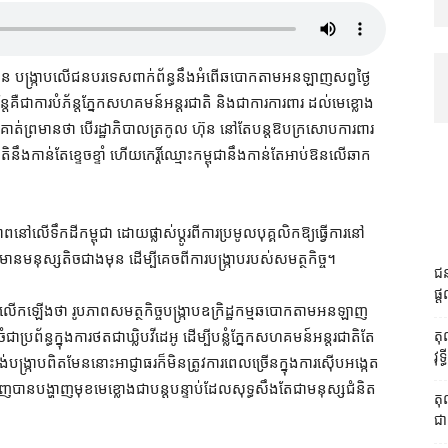
ន បង្ក្រាប​លើ​ជនបរទេស​ពាក់ព័ន្ធ​នឹង​អំពើ​ឆបោក​តាម​អនឡាញ​សព្វថ្ងៃ​
តែ​គឺជា​ការ​បំភ័ន្ត​ភ្នែក​សហគមន៍​អន្តរជាតិ និង​ជា​ការ​ការពារ ដល់​មេខ្លោង​
។ ពួកគាត់​ព្រមាន​ថា បើ​រដ្ឋាភិបាល​ត្រកូល ហ៊ុន នៅតែ​បន្ត​ឱបក្រសោប​ការពារ​
ជាតិ​នឹង​កាន់តែ​ខ្ទេចខ្ទាំ ហើយ​កេរ្តិ៍ឈ្មោះ​កម្ពុជា​នឹង​កាន់តែ​អាប់ឱន​លើ​ឆាក​
ទឹក​ដី​កម្ពុជា ដោយ​ផ្លាស់ប្ដូរ​ពី​ការ​ប្រមូល​បុគ្គលិក​ឱ្យធ្វើ​ការ​នៅ​
​មនុស្ស​តិច​ជាង​មុន ដើម្បី​គេច​ពី​ការ​បង្ក្រាប​របស់​សមត្ថកិច្ច។
ជន
ផ្ត
ើកឡើង​ថា រូបភាព​សមត្ថកិច្ច​បង្ក្រាប​ឧក្រិដ្ឋកម្ម​ឆបោក​តាម​អនឡាញ​
តុ
រព័ន្ធ​ក្នុង​ការ​ថត​ជា​ឃ្លិប​វីដេអូ ដើម្បី​បន្លំ​ភ្នែក​សហគមន៍​អន្តរជាតិ​តែ
វុ
្ក្រាប​ពិតមែន​នោះ​អាជ្ញាធរ​ក៏​មិន​ត្រូវ​ការ​ពេល​ច្រើន​ក្នុង​ការ​ស៊ើបអង្កេត​
ញ​បាន​បង្ហាញមុខ​មេខ្លោង​ជា​បន្តបន្ទាប់​ដែល​សុទ្ធសឹងតែ​ជា​មនុស្ស​ជំនិត​
តុ
ជា វ