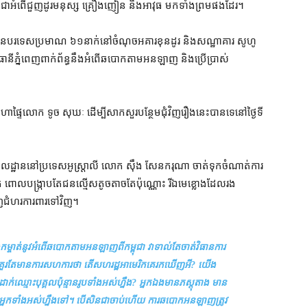
​ដូចជា​អំពើ​ជួញដូរ​មនុស្ស គ្រឿងញៀន និង​អាវុធ មក​ទាំង​ព្រម​ផង​ដែរ។
រាប​ជនបរទេស​ប្រមាណ ៦១​នាក់​នៅ​ចំណុច​អគារ​ខុន​ដូរ និង​សណ្ឋាគារ សូហូ
ានី​ភ្នំពេញ​ពាក់ព័ន្ធ​នឹង​អំពើ​ឆបោក​តាម​អន​ឡាញ និង​ប្រើប្រាស់​
ាផ្ទៃ​លោក ទូច សុឃៈ ដើម្បី​សាកសួរ​បន្ថែម​ជុំវិញ​រឿង​នេះ​បាន​ទេ​នៅ​ថ្ងៃទី​
ាន​មូលដ្ឋាន​នៅ​ប្រទេស​អូស្ត្រាលី លោក ស៊ឹង សែនករុណា ចាត់ទុក​ចំណាត់ការ​
ចក ពោល​បង្ក្រាប​តែ​ជនល្មើស​តូចតាច​តែប៉ុណ្ណោះ រីឯ​មេខ្លោង​ដែល​រង​
្ហាញ​ជំហរ​ការពារ​ទៅវិញ។
កម្ចាត់​នូវ​អំពើ​ឆបោក​តាម​អន​ឡាញ​ពី​កម្ពុជា វា​ទាល់តែ​ចាត់វិធានការ​
ង គួរតែ​មាន​ការ​សហកា​រថា តើ​សហរដ្ឋអាមេរិក​គេ​រក​ឃើញ​អី​? យើង​
ក់ឈ្មោះ​បុគ្គល​ប៉ុន្មាន​រូប​ទាំង​អស់ហ្នឹង​? អ្នកឯង​មាន​ភស្តុតាង មាន​
្លួន​អ្នក​ទាំងអស់​ហ្នឹង​ទៅ​។ បើសិនជា​ចាប់​ហើយ ការ​ឆបោក​អន​ឡាញ​ត្រូវ​