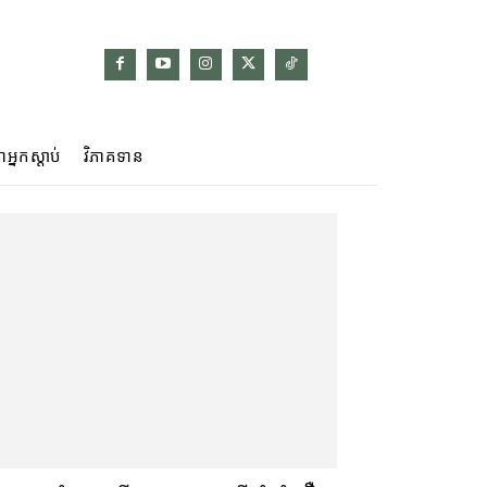
ាអ្នកស្ដាប់
វិភាគទាន