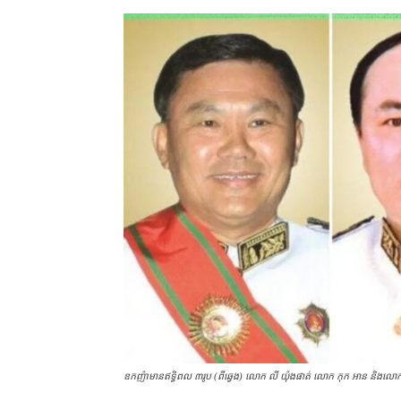
ឧកញ៉ា​មានឥទ្ធិពល ​៣រូប (ពីឆ្វេង) លោក លី យ៉ុងផាត់ លោក កុក អាន និង​លោក