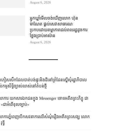
August 6, 2026
អ្នកឃ្លាំមើល​ចង់​ឃើញ​លោក ហ៊ុន
ម៉ាណែត ផ្ដល់​សេវា​សាធារណៈ​
ប្រកបដោយ​តម្លាភាព​ដល់​ពលរដ្ឋ​ដូច​ការ​
ថ្លែង​ប្រាប់​អាស៊ាន
August 6, 2026
ភៀសសឹក​ដែល​បាត់បង់​ផ្ទះ​និង​ដី​នៅ​ព្រំដែន​ស្នើសុំ​រដ្ឋាភិបាល​
ល់​កម្មសិទ្ធិ​ច្បាស់លាស់​នៅ​តំបន់​ថ្មី
លាការ​​ យកសារឯកជនក្នុង Messenger ចោទអតីតព្រះភិក្ខុ ជា
ទ្ធី «ជាអំពើខុសច្បាប់»
លាការ​ភ្នំពេញ​​បើកសវនាការ​លើ​សំណុំរឿង​​អតីត​ព្រះសង្ឃ លោក
ុទ្ធី