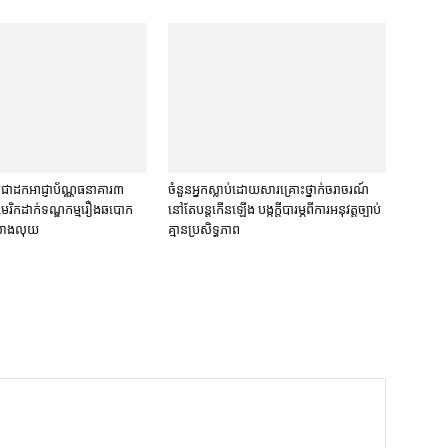
ជា​ដក​អាជ្ញាប័ណ្ណ​ធនាគារ​៣​​
ចំនួន​អ្នក​ស្លាប់​ដោយសារ​គ្រោះថ្នាក់​ចរាចរណ៍​
រិក​ដាក់​ទណ្ឌកម្ម​​រឿង​ឆបោក​
នៅតែ​បន្ត​កើនឡើង បង្ក​ក្តី​បារម្ភ​ពី​ការអនុវត្ត​ច្បាប់​
លាងលុយ
គ្មាន​ប្រសិទ្ធភាព