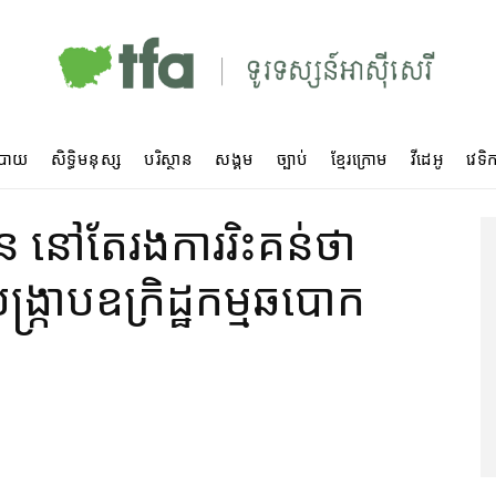
បាយ
សិទ្ធិមនុស្ស
បរិស្ថាន
សង្គម
ច្បាប់
ខ្មែរក្រោម
វីដេអូ
វេទិក
ន នៅតែ​រង​ការ​រិះគន់​ថា
ក្រាប​ឧក្រិដ្ឋកម្ម​ឆបោក​