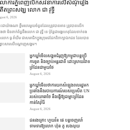
ុលាការ​ភ្នំពេញ​​បើកសវនាការ​លើ​សំណុំរឿង​​
តីត​ព្រះសង្ឃ លោក ជា វុទ្ធី
gust 6, 2026
ះជា​យ៉ាងណា ខ្លឹមសារ​មួយចំនួន​ដែល​ត្រូវ​បាន​អាន ត្រូវ​បាន​លើក
​ថា មិន​ពាក់ព័ន្ធ​នឹង​លោក ជា វុទ្ធី ទេ ប៉ុន្តែ​ជា​អង្គ​ហេតុ​ដែល​ទាក់ទង​
ង​លោក ធូ វ៉ាឃីម ជា​សមាជិក​ក្នុង​ក្រុម​ជជែក​ពិភាក្សា​ឯកជន ដែល​បាន​
្ហោះ​សា​រលើ​បណ្ដាញ​សង្គម។
អ្នកឃ្លាំមើល​សង្គម​ជំរុញ​ឱ្យ​កម្ពុជា​បន្ត​ប្រើ​
ការទូត និង​ច្បាប់​អន្តរជាតិ ដោះស្រាយ​វិវាទ​
ព្រំដែន​ជាមួយ​ថៃ
August 6, 2026
អ្នកឃ្លាំមើល​ថា​ការ​យក​សំឡេង​ពលរដ្ឋ​មក​
ប្រឆាំង​នឹង​របាយការណ៍​របស់​ប្រេសិត UN
របស់​យោធា​ថៃ នឹង​ធ្វើ​ឱ្យ​ជម្លោះព្រំដែន​
កាន់តែ​រ៉ាំរ៉ៃ
August 6, 2026
ជនរងគ្រោះ ហួយវ័ន ផេ បន្ត​ចេញ​តវ៉ា​
ទាមទារ​ឱ្យ​លោក ហ៊ុន តូ សង​លុយ