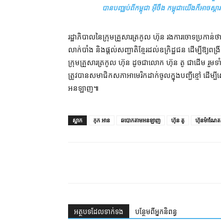
បាន​បញ្ឈប់​ពី​កម្ពុជា អ៊ីចឹង កម្ពុជា​យើង​ក៏​អាច​ស្ដា
រដ្ឋាភិបាល​នៃ​ក្រុម​គ្រួសារ​ត្រកូល ហ៊ុន រង​ការ​ចោទ​ប្រកាន
លាក់បាំង និង​ផ្ដល់​សញ្ជាតិ​ខ្មែរ​ដល់​ឧក្រិដ្ឋជន ដើម្បី​ឱ
ក្រុម​គ្រួសារ​ត្រកូល ហ៊ុន ដូចជា​លោក ហ៊ុន តូ ជាដើម រួម​ទាំង
ត្រូវ​បាន​សមាជិកសភា​អាមេរិក​ដាក់​ចូល​ក្នុង​បញ្ជីខ្មៅ ដើម្បី​
អនឡាញ៕
ស្លាក
កុក អាន
ឆបោកតាមអនឡាញ
ហ៊ុន តូ
ហ៊ុនម៉ាណែត
អត្ថបទ​ដែល​ទាក់ទង
បន្ថែម​ពី​អ្នកនិពន្ធ