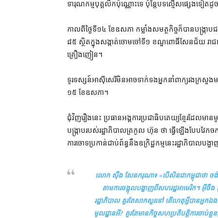
ទារុណកម្ម​បុគ្គលិក​ប៉ុណ្ណោះ​ទេ ប៉ុន្តែ​បទល្មើស​ផ្សេងទៀត
កាលពី​ថ្ងៃទី​១៤ ខែឧសភា កម្លាំង​សមត្ថកិច្ច​ក៏បាន​បង្ក្
៨៥ ស្ថិត​ក្នុង​សង្កាត់​ចោមចៅ​ទី​១ ខណ្ឌ​ពោធិ៍​សែន​ជ័យ រាជធ
គ្រឿងញៀន។
ទូរទស្សន៍​អាស៊ីសេរី​មិនអាច​ទាក់ទង​អ្នកនាំពាក្យ​រង​ក្រសួងមហ
១៥ ខែ​ឧសភា។
ជុំវិញ​រឿង​នេះ ប្រធាន​អង្គការ​ប្រជាធិបតេយ្យ​ខ្មែរ​ដែល​ម
បង្ក្រាប​របស់​រដ្ឋាភិបាល​ត្រកូល ហ៊ុន ថា ធ្វើឡើង​បែប​វែក​
ការចោទប្រកាន់​ជាប់​ព័ន្ធ​នឹង​ឧក្រិដ្ឋកម្ម​នេះ​រដ្ឋាភិបាល​បង
លោក ស៊ឹង សែនករុណា៖ «
បើសិនជា​កម្ពុជា​ថា ចង់​
តាម​ការ​ចង្អុល​បង្ហាញ​ពី​សហរដ្ឋអាមេរិក​។ អ៊ីចឹ
រដ្ឋាភិបាល គួរតែ​សាកសួរ​ទៅ តើ​ហេតុអ្វី​បាន​អ្នកឯង​ដា
មូលដ្ឋាន​អី​? គួរតែ​មាន​កិច្ច​សហប្រតិបត្តិការ​ចាប់​ខ