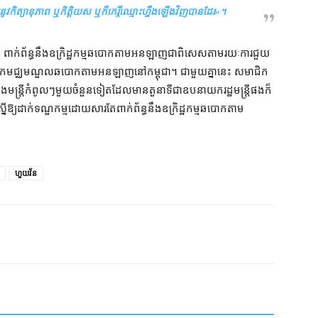
រ​នូវ​កិត្យានុភាព ឬ​កិត្តិយស ឬក៏​កេរ្តិ៍ឈ្មោះ​ហ្នឹង​ឡើងវិញ​បាន​ដែរ
»។
់​ថា ពាក់ព័ន្ធ​នឹង​ឧក្រិដ្ឋកម្ម​ឆបោក​តាម​អនឡាញ​ជាពិសេស​តាមរយៈ​ការ​ជួយ​
្យ​ពង្រីក​មជ្ឈមណ្ឌល​ឆបោក​តាម​អនឡាញ​នៅ​កម្ពុជា​។ ជាមួយគ្នា​នេះ សមាជិក​
​មន្ត្រី​កំពូលៗ​មួយ​ចំនួន​ទៀត​ដែល​មាន​តួនាទី​ជា​ឧបនាយករដ្ឋមន្ត្រី​ផង​ក៏​
ស្នើ​ឱ្យ​ដាក់ទណ្ឌកម្ម​ដោយសារតែ​ពាក់ព័ន្ធ​នឹង​ឧក្រិដ្ឋកម្ម​ឆបោក​តាម​
ហួយវ័ន