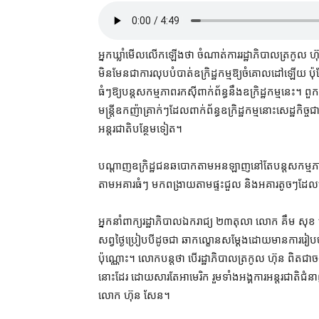
អ្នកឃ្លាំមើល​លើកឡើង​ថា ចំណាត់ការ​រដ្ឋាភិបាល​ត្រកូល ហ៊ុ
មិនមែន​ជា​ការ​លុបបំបាត់​ឧក្រិដ្ឋកម្ម​ឱ្យ​ចំ​គោលដៅ​ឡើយ ប៉ុន្
ធំៗ​ឱ្យ​បន្តសកម្មភាព​រកស៊ី​ពាក់ព័ន្ធ​នឹង​ឧក្រិដ្ឋកម្ម​នេះ​
មន្ត្រី​ឧកញ៉ា​គ្រាក់ៗ​ដែល​ពាក់ព័ន្ធ​ឧក្រិដ្ឋកម្ម​នោះ​សេដ្ឋកិច្ច
អន្តរជាតិ​បន្ថែម​ទៀត។
បណ្ដាញ​ឧក្រិដ្ឋជន​ឆបោក​តាម​អនឡាញ​នៅតែ​បន្តសកម្មភាព​នៅ​លើ​
តាម​អគារ​ធំៗ មក​ពង្រាយ​តាម​ផ្ទះ​ជួល និង​អគារ​តូចៗ​ដែល​មាន
អ្នកនាំពាក្យ​រដ្ឋាភិបាល​ឯករាជ្យ ២៣​តុលា លោក គឹម សុខ ល
សព្វថ្ងៃ​ប្រៀប​បីដូច​ជា ឆាកល្ខោន​សម្ដែង​ដោយមាន​ការរៀបចំ​ជា​ប្
ប៉ុណ្ណោះ​។ លោក​បន្ត​ថា បើ​រដ្ឋាភិបាល​ត្រកូល ហ៊ុន ពិតជា​ចង់​បង
នោះ​ដែរ ដោយសារតែ​អាមេរិក រួម​ទាំង​អង្គការ​អន្តរជាតិ​ជំនា
លោក ហ៊ុន សែន។