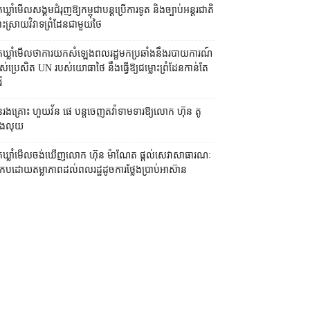
កឃ្លាំមើល​សង្គម​ជំរុញ​ឱ្យ​កម្ពុជា​បន្ត​ប្រើ​ការទូត និង​ច្បាប់​អន្តរជាតិ
ះស្រាយ​វិវាទ​ព្រំដែន​ជាមួយ​ថៃ
នកឃ្លាំមើល​ថា​ការ​យក​សំឡេង​ពលរដ្ឋ​មក​ប្រឆាំង​នឹង​របាយការណ៍​
ស់​ប្រេសិត UN របស់​យោធា​ថៃ នឹង​ធ្វើ​ឱ្យ​ជម្លោះព្រំដែន​កាន់តែ​
៉ៃ
រងគ្រោះ ហួយវ័ន ផេ បន្ត​ចេញ​តវ៉ា​ទាមទារ​ឱ្យ​លោក ហ៊ុន តូ
ង​លុយ
នកឃ្លាំមើល​ចង់​ឃើញ​លោក ហ៊ុន ម៉ាណែត ផ្ដល់​សេវា​សាធារណៈ​
រកបដោយ​តម្លាភាព​ដល់​ពលរដ្ឋ​ដូច​ការ​ថ្លែង​ប្រាប់​អាស៊ាន