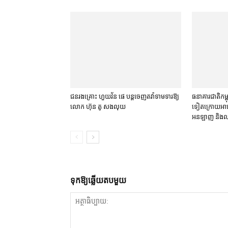
ជនរងគ្រោះ ហួយវ័ន ផេ បន្ត​ចេញ​តវ៉ា​ទាមទារ​ឱ្យ​
ធនាគារជាតិ​កម្ពុ
លោក ហ៊ុន តូ សង​លុយ
ទៀត​ក្រោយ​អាមេ
អនឡាញ និង​
ទុក​ឱ្យ​ឆ្លើយ​តប​មួយ