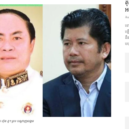
ត
អ
Au
ទោ
ឡើង
នឹ
បង
 ហ៊ុន តូ។ រូប៖ បណ្ដាញសង្គម