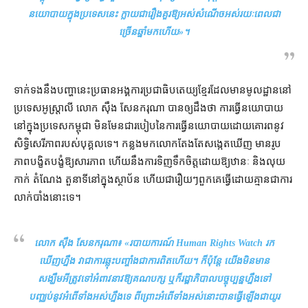
នយោបាយ​ក្នុង​ប្រទេស​នេះ ក្លាយជា​រឿង​គួរ​ឱ្យ​អស់សំណើច​អស់​រយៈពេល​ជា
ច្រើន​ឆ្នាំ​មក​ហើយ
»។
ទាក់ទង​នឹង​បញ្ហា​នេះ​ប្រធាន​អង្គការ​ប្រជាធិបតេយ្យ​ខ្មែរ​ដែល​មាន​មូលដ្ឋាន​នៅ​
ប្រទេស​អូស្ត្រាលី លោក ស៊ឹង សែន​ករុណា បាន​ឲ្យ​ដឹង​ថា ការ​ធ្វើ​នយោបាយ​
នៅក្នុង​ប្រទេស​កម្ពុជា មិនមែន​ជា​របៀប​នៃ​ការ​ធ្វើ​នយោបាយ​ដោយ​គោរព​នូវ​
សិទ្ធិ​សេរីភាព​របស់​បុគ្គល​ទេ។ កន្លងមក​លោក​តែងតែ​សង្កេតឃើញ មាន​រូប
ភាព​បង្ខិតបង្ខំ​ឱ្យ​សារភាព ហើយនឹង​ការទិញ​ទឹកចិត្ត​ដោយ​ឱ្យ​ឋានៈ និង​លុយ
កាក់ តំណែង តួនាទី​នៅក្នុង​ស្ថាប័ន ហើយ​ជារឿយៗ​ពួកគេ​ធ្វើ​ដោយ​គ្មាន​ជា​ការ​
លាក់បាំង​នោះ​ទេ។
លោក ស៊ឹង សែនករុណា៖ «
របាយការណ៍ Human Rights Watch រក​
ឃើញ​ហ្នឹង វា​ជា​ការ​ឆ្លុះបញ្ចាំង​ជា​ការ​ពិតហើយ​។ ក៏ប៉ុន្តែ យើង​មិន​មាន​
សង្ឃឹម​អី​ត្រូវ​ទៅ​អំពាវនាវ​ឱ្យ​គណបក្ស ឬក៏​រដ្ឋាភិបាល​បច្ចុប្បន្ន​ហ្នឹង​ទៅ​
បញ្ឈប់​នូវ​អំពើ​ទាំងអស់​ហ្នឹង​ទេ ពីព្រោះ​អំពើ​ទាំងអស់​នោះ​បាន​ធ្វើ​ឡើងជា​យូរ​