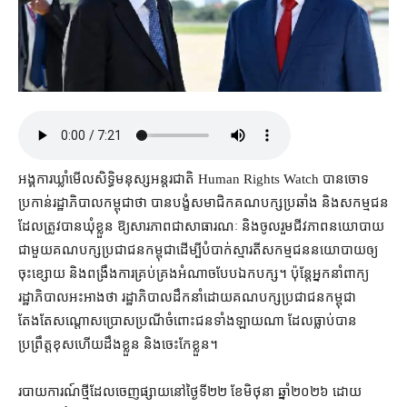
អង្គការ​ឃ្លាំមើល​សិទ្ធិមនុស្ស​អន្តរជាតិ Human Rights Watch បាន​ចោទ
ប្រកាន់​រដ្ឋាភិបាល​កម្ពុជា​ថា បាន​បង្ខំ​សមាជិក​គណបក្សប្រឆាំង និង​សកម្មជន​
ដែល​ត្រូវ​បាន​ឃុំខ្លួន ឱ្យ​សារ​ភាពជា​សាធារណៈ និង​ចូលរួម​ជីវភាព​នយោបាយ​
ជាមួយ​គណបក្ស​ប្រជាជន​កម្ពុជា​ដើម្បី​បំបាក់ស្មារតី​សកម្មជន​នយោបាយ​ឲ្យ​
ចុះ​ខ្សោយ និង​ពង្រឹង​ការគ្រប់គ្រង​អំណាច​បែប​ឯកបក្ស។ ប៉ុន្តែ​អ្នកនាំពាក្យ​
រដ្ឋាភិបាល​អះអាង​ថា រដ្ឋាភិបាល​ដឹកនាំ​ដោយ​គណបក្ស​ប្រជាជន​កម្ពុជា
តែងតែ​សណ្តោស​ប្រោសប្រណី​ចំពោះ​ជន​ទាំងឡាយ​ណា ដែល​ធ្លាប់​បាន​
ប្រព្រឹត្ត​ខុស​ហើយ​ដឹងខ្លួន និង​ចេះ​កែខ្លួន។
របាយការណ៍​ថ្មី​ដែល​ចេញផ្សាយ​នៅ​ថ្ងៃទី​២២ ខែមិថុនា ឆ្នាំ​២០២៦ ដោយ​