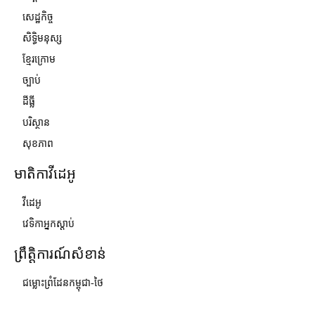
សេដ្ឋកិច្ច
សិទ្ធិមនុស្ស
ខ្មែរក្រោម
ច្បាប់
ដីធ្លី
បរិស្ថាន
សុខភាព
មាតិកាវីដេអូ
វីដេអូ
វេទិកាអ្នកស្ដាប់
ព្រឹត្តិការណ៍សំខាន់
ជម្លោះព្រំដែនកម្ពុជា-ថៃ