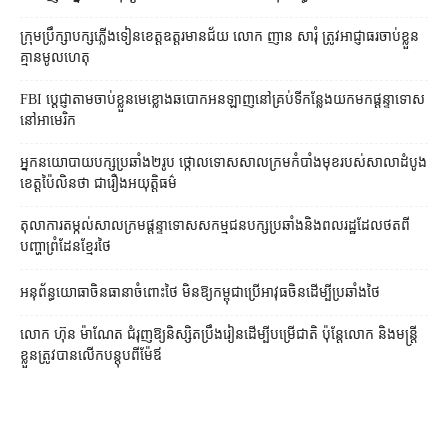
ក្រុមប្រឹក្សា​បក្ស​ភ្លើងទៀន​ខេត្ត​ឧត្ដរមានជ័យ លោក ញាន សារុំ ត្រូវ​អាជ្ញាធរ​ចាប់ខ្លួន​
គ្មាន​មូលហេតុ
FBI ប្ដេជ្ញា​តាម​ចាប់ខ្លួន​មេខ្លោង​ឆបោក​អនឡាញ​នៅ​គ្រប់​ទីកន្លែង​យក​មក​ផ្ដន្ទាទោស​
នៅ​អាមេរិក
អ្នកនយោបាយ​បក្ស​ប្រឆាំង​២​រូប ថ្កោលទោស​សាលក្រម​កំបាំងមុខ​របស់​សាលាដំបូង​
ខេត្ត​ប៉ៃលិន​ថា ជា​រឿង​អយុត្តិធម៌
តុលាការ​តម្កល់​សាលក្រម​ផ្ដន្ទាទោស​សកម្មជន​បក្ស​ប្រឆាំង​និង​ពលរដ្ឋ​ដែល​ថត​ពី​
បញ្ហា​ព្រំដែន​ខ្មែរ​ថៃ
អនុព័ន្ធយោធា​ចិន​ធានា​ចំពោះ​ថៃ មិន​ឱ្យ​កម្ពុជា​ប្រើ​អាវុធ​ចិន​ដើម្បី​ប្រឆាំង​ថៃ ​
លោក ហ៊ុន ម៉ាណែត ជំរុញ​ឱ្យ​និស្សិត​ប្រឹងរៀន​ដើម្បី​បម្រើ​ជាតិ ប៉ុន្តែ​លោក និង​មន្ត្រី​​
ខ្លួន​ត្រូវ​បាន​លើក​បន្តុប​ពី​ម៉ែឪ