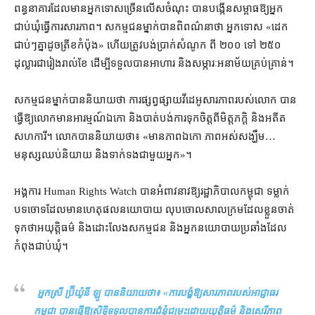
ពន្ធនាគារ​ដែល​មាន​អ្នកទោស​ច្រើន​លើស​ចំណុះ បាន​បង្កើន​សម្ពាធ​ឱ្យ​អ្នក​
ជាប់ឃុំ​ធ្វើការ​សារភាព​។ សកម្មជន​ម្នាក់​បាន​ពិពណ៌នា​ថា អ្នកទោស «​ដេក​
ជាប់ៗ​គ្នា​ដូច​ត្រីខកំប៉ុង​» ហើយ​ត្រូវ​បង់ប្រាក់​សំណូក ពី ២០០ ទៅ ២៥០
ដុល្លារ​ជា​រៀងរាល់​ខែ ដើម្បី​ទទួល​បាន​អាហារ និង​សម្ភារៈ​អនាម័យ​គ្រប់គ្រាន់។
សកម្មជន​ម្នាក់​បាន​និយាយ​ថា ការ​ផ្សព្វផ្សាយ​វីដេអូ​សារភាព​របស់​លោក បាន​
ធ្វើឱ្យ​លោក​មាន​អារម្មណ៍​ឯកោ និង​បាត់បង់​ការ​ទុកចិត្ត​ពី​មិត្តភក្ដិ និង​អតីត​
សហការី​។ លោក​បាន​និយាយ​ថា​៖ «​មាន​ភាព​ឯកោ ភាព​អស់សង្ឃឹម​…
មនុស្ស​ឈប់​និយាយ និង​ទាក់ទង​ជាមួយ​អ្នក»។
អង្គការ Human Rights Watch បាន​អំពាវនាវ​ឱ្យ​រដ្ឋាភិបាល​កម្ពុជា ទម្លាក់​
បទ​ចោទ​ដែល​មាន​ហេតុផល​នយោបាយ លុបចោល​សាលក្រម​ដែល​ខ្លួន​ចាត់
ទុកថា​អយុត្តិធម៌ និង​ដោះលែង​សកម្មជន និង​អ្នក​នយោបាយ​ប្រឆាំង​ដែល​
កំពុង​ជាប់ឃុំ។
អ្នកស្រី ប្រ៊ីយ៉ូនី ឡូ បាន​និយាយ​ថា​៖ «​
ការ​បង្ខំ​ឱ្យ​សារភាព​របស់​អាជ្ញាធរ​
កម្ពុជា បាន​ធ្វើឱ្យ​សិទ្ធិ​ទទួល​បាន​ការ​ជំនុំជម្រះ​ដោយ​យុត្តិធម៌ និង​សេរីភាព​