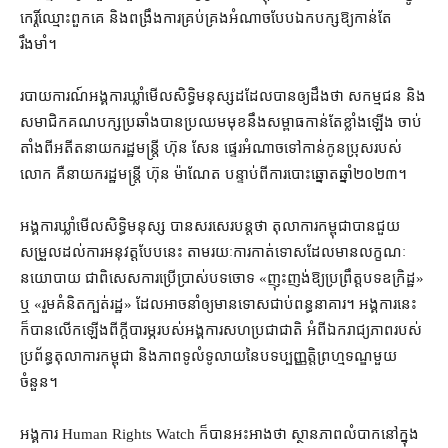
កេរ្តិ៍​ឈ្មោះ​ពួកគេ និង​ពង្រឹង​ការគ្រប់គ្រង​អំណាច​បែប​ឯក​បក្ស​ឱ្យ​កាន់តែ​
រឹងមាំ។
របាយការណ៍​អង្គការ​ឃ្លាំមើល​សិទ្ធិមនុស្ស​ដដែល​បាន​ឲ្យ​ដឹង​ថា សកម្មជន និង​
សមាជិក​គណបក្សប្រឆាំង​បាន​ប្រឈមមុខ​នឹង​សម្ពាធ​កាន់តែ​ខ្លាំង​ឡើង ចាប់
តាំងពី​អតីត​នាយករដ្ឋមន្ត្រី ហ៊ុន សែន ផ្ទេរអំណាច​ទៅកាន់​កូនប្រុស​របស់​
លោក គឺ​នាយករដ្ឋមន្ត្រី ហ៊ុន ម៉ា​ណែ​ត បន្ទាប់ពី​ការបោះឆ្នោត​ឆ្នាំ​២០២៣។
អង្គការ​ឃ្លាំមើល​សិទ្ធិមនុស្ស បាន​សរសេរ​បន្ត​ថា តុលាការ​កម្ពុជា​បាន​ជួយ​
សម្រួល​ដល់​ការអនុវត្ត​បែបនេះ តាមរយៈ​ការ​កាត់ទោស​ដែល​មាន​លក្ខណៈ​
នយោបាយ ជាពិសេស​ការប្រើប្រាស់​បទ​ចោទ «​ញុះញង់​ឱ្យ​ប្រព្រឹត្ត​បទឧក្រិដ្ឋ​»
ឬ «​រួមគំនិត​ក្បត់​រដ្ឋ​» ដែល​អាច​នាំ​ឲ្យ​មានទោស​ជាប់ពន្ធនាគារ​។ អង្គការ​នេះ​
ក៏បាន​លើកឡើង​ពី​ក្តី​បារម្ភ​របស់​អង្គការសហប្រជាជាតិ អំពី​ឯករាជ្យ​ភាព​របស់​
ប្រព័ន្ធ​តុលាការ​កម្ពុជា និង​ភាព​ទូលំទូលាយ​នៃ​បទប្បញ្ញត្តិ​ព្រហ្មទណ្ឌ​មួយ​
ចំនួន។
អង្គការ Human Rights Watch ក៏បាន​អះអាង​ថា ស្ថាន​ភាព​លំបាក​នៅក្នុង​