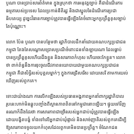
បូណា បាន​ប្រាប់​សារព័ត៌មាន ក្នុងស្រុក​ថា ការអនុវត្ត​ច្បាប់ គឺជា​ដំណើរការ​
ធម្មតា​របស់​ប្រទេស ដែល​ប្រកាន់​នីតិរដ្ឋ និង​ជា​ស្នូល​នៃ​ដំណើរការ​ប្រជា
ធិបតេយ្យ ដូច្នេះ​វិធានការ​ច្បាប់​ត្រូវ​បាន​ធ្វើឡើង​តែ​ចំពោះ​អ្នក​ប្រព្រឹត្ត​ខុសច្បាប់​
តែប៉ុណ្ណោះ។
លោក ប៉ែន បូ​ណា បាន​បន្ថែម​ថា រដ្ឋាភិបាល​ដឹកនាំ​ដោយ​គណបក្ស​ប្រជាជន​
កម្ពុជា តែងតែ​សណ្តោស​ប្រោសប្រណី​ចំពោះ​ជន​ទាំងឡាយ​ណា ដែល​ធ្លាប់​
បាន​ប្រព្រឹត្ត​ខុស​ហើយ​ដឹងខ្លួន និង​សារភាព​កំហុស ហើយ​ចេះ​កែខ្លួន​។ លោក​
ថា ពាក់ព័ន្ធ​នឹង​ការ​ចុះ​ចូល​ជីវភាព​នយោបាយ​ជាមួយ​គណបក្ស​ប្រជាជន​
កម្ពុជា គឺជា​សិទ្ធិ​របស់​បុគ្គល​ម្នាក់ៗ ក្នុង​ការ​ជ្រើសរើស ដោយ​សេរី តាម​ការយល់
ឃើញ​របស់​ពួកគេ។
ទោះជា​យ៉ាងណា ការ​លើកឡើង​របស់​ប្រធាន​អង្គភាព​អ្នកនាំពាក្យ​រដ្ឋាភិបាល​
រូប​នេះ​ហាក់​មិន​ឆ្លុះ​បញ្ចាំង​ពី​ស្ថានភាព​ពិត​នៅ​កម្ពុជា​នោះ​ឡើយ​។ ផ្ទុយទៅវិញ
នរណា​ក៏​ដឹង​ដែរ​ថា ការ​សារភាព​ជា​ច្រើន​របស់​អ្នក​ជាប់ឃុំ​ត្រូវ​បាន​ធ្វើឡើង​
ដោយ​បង្ខិតបង្ខំ ទាំង​ទៅលើ​អ្នក​ជាប់ឃុំ​ផ្ទាល់ និង​សាច់ញាតិ​របស់​ពួកគេ​ដើម្បី​
ឱ្យ​សារភាព​ទទួលយក​កំហុស​ដែល​ពួកគេ​មិនបាន​ប្រព្រឹត្ត​។ ចំណែក​ជន​