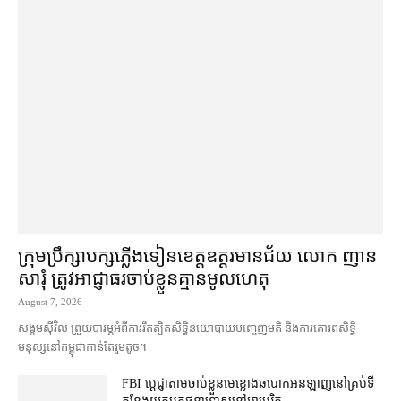
ក្រុមប្រឹក្សា​បក្ស​ភ្លើងទៀន​ខេត្ត​ឧត្ដរមានជ័យ លោក ញាន
សារុំ ត្រូវ​អាជ្ញាធរ​ចាប់ខ្លួន​គ្មាន​មូលហេតុ
August 7, 2026
សង្គម​ស៊ីវិល ព្រួយបារម្ភ​អំពី​ការ​រឹតត្បិត​សិទ្ធិ​នយោបាយ​បញ្ចេញមតិ និង​ការគោរព​សិទ្ធិ
មនុស្ស​នៅ​កម្ពុជា​កាន់តែ​រួម​តូច។
FBI ប្ដេជ្ញា​តាម​ចាប់ខ្លួន​មេខ្លោង​ឆបោក​អនឡាញ​នៅ​គ្រប់​ទី