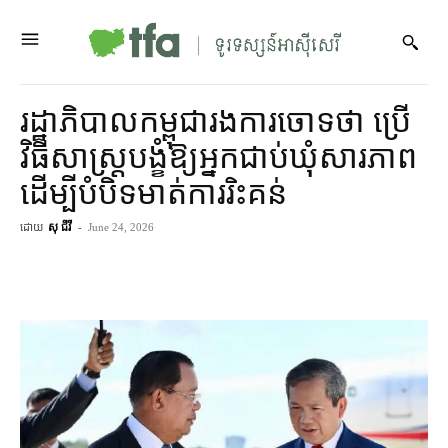
រដ្ឋាភិបាល​កម្ពុជា​រង​ការ​ចោទ​ថា ប្រើ​
វិធីសាស្ត្រ​បង្ខំ​ឱ្យ​អ្នក​ជាប់ឃុំ​សារភាព​
ដើម្បី​បំបិទមាត់​ការរិះគន់
ដោយ
សុ ជីវី
-
June 24, 2026