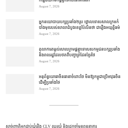
កន្លែង​យក​មក​ផ្ដន្ទាទោស​នៅ​អាមេរិក
August 7, 2026
អ្នកនយោបាយ​បក្ស​ប្រឆាំង​២​រូប ថ្កោលទោស​សាលក្រម​កំ
បាំងមុខ​របស់​សាលាដំបូង​ខេត្ត​ប៉ៃលិន​ថា ជា​រឿង​អយុត្តិធម៌
August 7, 2026
តុលាការ​តម្កល់​សាលក្រម​ផ្ដន្ទាទោស​សកម្មជន​បក្ស​ប្រឆាំង​
និង​ពលរដ្ឋ​ដែល​ថត​ពី​បញ្ហា​ព្រំដែន​ខ្មែរ​ថៃ
August 7, 2026
អនុព័ន្ធយោធា​ចិន​ធានា​ចំពោះ​ថៃ មិន​ឱ្យ​កម្ពុជា​ប្រើ​អាវុធ​ចិន​
ដើម្បី​ប្រឆាំង​ថៃ ​
August 7, 2026
សាច់ញាតិអ្នកជាប់ឃុំរឿង CLV ឈរយំ និងដេកចាំមុនពន្ធនាគារ