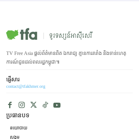
TV Free Asia ផ្ដល់ព័ត៌មានពិត ឯករាជ្យ គ្មានការរារាំង និងទាន់ហេតុ
ការណ៍ជូនដល់ពលរដ្ឋកម្ពុជា៕
ផ្ញើសារ
contact@tfakhmer.org
ប្រធានបទ
នយោបាយ
សង្គម