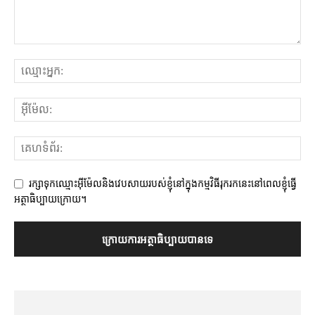
រក្សាទុកឈ្មោះអ៊ីម៉ែលនិងវេបសាយរបស់ខ្ញុំនៅក្នុងកម្មវិធីរុករកនេះនៅពេលខ្ញុំធ្វើ
អត្ថាធិប្បាយក្រោយ។