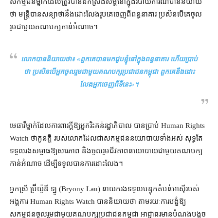
សកម្មជន​ម្នាក់​ដែល​ត្រូវ​បាន​ដកស្រង់​សម្ដី​នៅក្នុង​របាយការណ៍​បាន​និយាយ​
ថា មន្ត្រី​បាន​សន្យា​ថា​នឹង​ដោះលែង​រូបគេ​ចេញពី​ពន្ធនាគារ ប្រសិនបើ​គេ​ចូល
រួម​ជាមួយ​គណបក្ស​កាន់អំណាច​។
លោក​បាន​និយាយ​ថា​៖ «​ពួកគេ​បាន​មក​ជួប​ខ្ញុំ​នៅក្នុង​ពន្ធនាគារ ហើយ​ប្រាប់​
ថា ប្រសិនបើ​អ្នកចូលរួម​ជាមួយ​គណ​បក្ស​ប្រជាជន​កម្ពុជា ពួកគេ​នឹង​ដោះ
លែង​អ្នក​ចេញពី​ទីនេះ»។
មេធាវី​ម្នាក់​ដែល​ការពារ​ក្តី​ឱ្យ​អ្នក​រិះគន់​រដ្ឋាភិបាល បាន​ប្រាប់ Human Rights
Watch ថា​កូន​ក្តី របស់​លោក​ដែល​ជា​សកម្មជន​នយោបាយ​ទាំងអស់ សុទ្ធតែ​
ទទួលរង​សម្ពាធ​ឱ្យ​សារភាព និង​ចូលរួម​ជីវភាព​នយោបាយ​ជាមួយ​គណបក្ស
កាន់អំណាច ដើម្បី​ទទួល​បាន​ការ​ដោះលែង។
អ្នកស្រី ប្រ៊ីយ៉ូនី ឡូ (Bryony Lau) នាយករង​ទទួលបន្ទុក​តំបន់​អាស៊ី​របស់​
អង្គការ Human Rights Watch បាន​និយាយ​ថា តាមរយៈ​ការ​បង្ខំ​ឱ្យ​
សកម្មជន​ចូលរួម​ជាមួយ​គណបក្ស​ប្រជាជន​កម្ពុជា អាជ្ញាធរ​មាន​បំណង​បង្ខូច