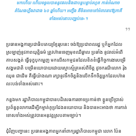
មក​ហើយ ហើយ​ទទួល​បាន​នូវ​ផល​និង​ជា​បន្តបន្ទាប់​រហូត កាន់អំណាច​
តំណែង​ហ្នឹង​វា​ជាង ៤០ ឆ្នាំ​ហើយ​។ អញ្ចឹង គឺ​មិនអាច​ទៅ​អំពាវនាវ​ឱ្យ​ភាគី​
ទាំងអស់​នោះ​បញ្ឈប់​ទេ
»។
ប្រធាន​អង្គការ​ប្រជាធិបតេយ្យ​ខ្មែរ​រូប​នេះ ចង់ឱ្យ​ប្រជាពលរដ្ឋ ឬក៏​អ្នក​ដែល​
ស្រឡាញ់​នូវ​ភាព​យុត្តិធម៌ ត្រូវ​ហ៊ាន​ចេញមុខ​ឈឺឆ្អាល ប្រឆាំង នូវ​រាល់​អំពើ​
គាបសង្កត់ ធ្វើទុក្ខបុកម្នេញ មក​លើ​សកម្មជន​ដែល​ខិតខំ​ធ្វើ​កិច្ច​ការងារ​បម្រើ​
សង្គមជាតិ បម្រើ​នយោបាយ​ដោយ​ស្មោះ​ស្ម័គ្រ​អស់ពី​ចិត្ត ដូច​ករណី​លោក រ៉ុង
ឈុន ជាដើម គឺ​ធ្វើ​យ៉ាងណា រក្សា​នូវ​ទឹកចិត្ត​និង​លើកទឹកចិត្ត​អ្នក​ដែល​ហ៊ាន​
លះបង់​ទាំងអស់​នោះ។
កន្លងមក រដ្ឋាភិបាល​កម្ពុជា​បាន​បដិសេធ​ការ​ចោទប្រកាន់​ថា ខ្លួន​ប្រើប្រាស់​
ប្រព័ន្ធ​តុលាការ​ដើម្បី​កម្ចាត់​គូប្រជែង​នយោបាយ និង​បាន​អះអាង​ថា ការ​កាត់
ទោស​ទាំងអស់​ត្រូវ​បាន​អនុវត្ត​ស្របតាម​ច្បាប់។
ជុំវិញ​បញ្ហា​នេះ ប្រធាន​អង្គភាព​អ្នកនាំពាក្យ​រដ្ឋាភិបាល​កម្ពុជា លោក ប៉ែន