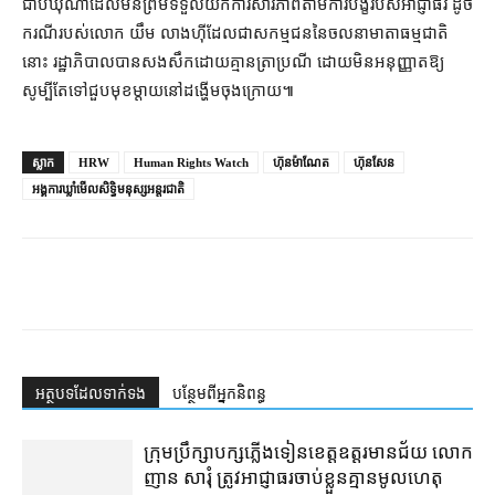
ជាប់ឃុំ​ណា​ដែល​មិន​ព្រម​ទទួលយក​ការ​សារភាព​តាម​ការ​បង្ខំ​របស់​អាជ្ញាធរ ដូច​
ករណី​របស់​លោក យឹម លាងហ៊ី​ដែល​ជា​សកម្មជន​នៃ​ចលនា​មាតា​ធម្មជាតិ​
នោះ រដ្ឋាភិបាល​បាន​សងសឹក​ដោយ​គ្មាន​ត្រា​ប្រណី ដោយ​មិន​អនុញ្ញាត​ឱ្យ​
សូម្បីតែ​ទៅ​ជួប​មុខ​ម្តាយ​នៅ​ដង្ហើម​ចុង​ក្រោយ៕
ស្លាក
HRW
Human Rights Watch
ហ៊ុនម៉ាណែត
ហ៊ុនសែន
អង្គការឃ្លាំមើលសិទ្ធិមនុស្សអន្តរជាតិ
អត្ថបទ​ដែល​ទាក់ទង
បន្ថែម​ពី​អ្នកនិពន្ធ
ក្រុមប្រឹក្សា​បក្ស​ភ្លើងទៀន​ខេត្ត​ឧត្ដរមានជ័យ លោក
ញាន សារុំ ត្រូវ​អាជ្ញាធរ​ចាប់ខ្លួន​គ្មាន​មូលហេតុ