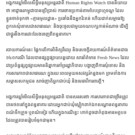
អង្គការ​ឃ្លាំមើល​សិទ្ធិមនុស្ស​អន្តរជាតិ Human Rights Watch បាន​និយាយ​
ថា អាជ្ញាធរ​កម្ពុជា​បាន​ប្រើប្រាស់ ការចោទប្រកាន់​តាម​បែប​ព្រហ្មទណ្ឌ ដែល​
ខ្លួន​ចាត់ទុកថា «​គ្មាន​មូលដ្ឋាន​» ប្រឆាំង​នឹង​អ្នក​រិះគន់ ហើយ​ដាក់​សម្ពាធ​ឱ្យ​
ពួកគេ​សុំទោស​ជា​សាធារណៈ និង​ចុះចូល​ជាមួយ​គណបក្សកាន់អំណាច ដើម្បី​
ជា​ថ្នូរ​នឹង​ការ​ដោះលែង​ចេញ​ពី​ពន្ធនាគារ។
របាយការណ៍​នេះ ផ្អែកលើ​ការពិនិត្យ​វីដេអូ និង​សេចក្តី​រាយការណ៍​ព័ត៌មាន​ជាង
១៤០​ករណី ដែល​បាន​ផ្សព្វផ្សាយ​បន្ត​ដោយ សារព័ត៌មាន Fresh News ដែល​
ជា​ប្រព័ន្ធ​ផ្សព្វផ្សាយ​មាន​និន្នាការ​គាំទ្រ​រដ្ឋាភិបាល បង្ហាញ​ពី​ការ​សុំ​ទោស និង​
ការ​សារភាព​ជា​សាធារណៈ​ក្នុង​រយៈពេល​មួយ​ទសវត្សរ៍​កន្លងមក ព្រមទាំង​ការ​
សម្ភាស​សកម្មជន សាច់ញាតិ​អ្នក​ជាប់ឃុំ និង​មេធាវី​ការពារ​ក្តី​។​
អង្គការ​ឃ្លាំមើល​សិទ្ធិមនុស្ស​អន្តរជាតិ បានសរសេរ​ថា ការ​សារភាព​ជាច្រើន​ត្រូវ​
បាន​ថត​នៅក្នុង​ពន្ធនាគារ ដោយ​អ្នក​ជាប់ឃុំ​ស្លៀកពាក់​ឯកសណ្ឋាន​ពន្ធនាគារ​
ពណ៌​ទឹកក្រូច ឬ​ពណ៌​ខៀវ ហើយ​ក្នុង​ករណី​ខ្លះ ហាក់ដូចជា​កំពុង​អាន​អត្ថបទ​
ដែល​ត្រូវ​បាន​រៀបចំ​ទុកជាមុន។