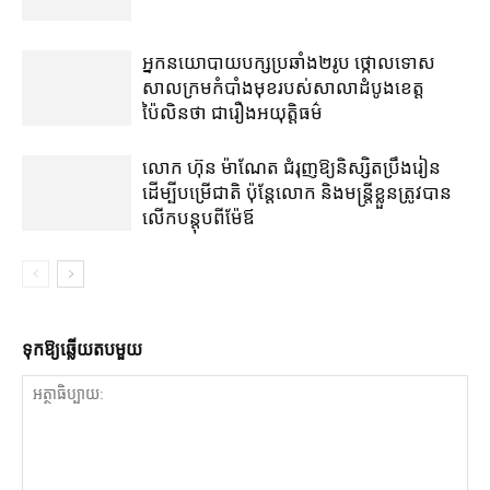
អ្នកនយោបាយ​បក្ស​ប្រឆាំង​២​រូប ថ្កោលទោស​
សាលក្រម​កំបាំងមុខ​របស់​សាលាដំបូង​ខេត្ត​
ប៉ៃលិន​ថា ជា​រឿង​អយុត្តិធម៌
លោក ហ៊ុន ម៉ាណែត ជំរុញ​ឱ្យ​និស្សិត​ប្រឹងរៀន​
ដើម្បី​បម្រើ​ជាតិ ប៉ុន្តែ​លោក និង​មន្ត្រី​​ខ្លួន​ត្រូវ​បាន​
លើក​បន្តុប​ពី​ម៉ែឪ
ទុក​ឱ្យ​ឆ្លើយ​តប​មួយ