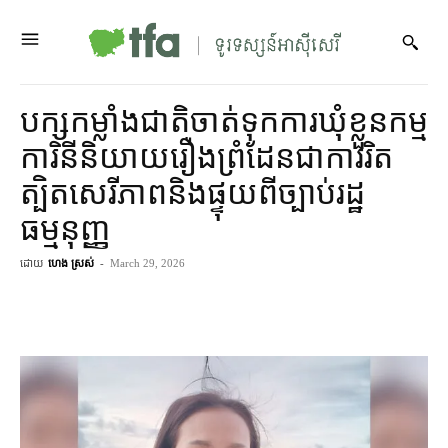
បក្សកម្លាំង​ជាតិ​ចាត់ទុក​ការ​ឃុំខ្លួន​កម្ម
ការិនី​និយាយ​រឿង​ព្រំដែន​ជា​ការ​រិត
ត្បិត​សេរីភាព​និង​ផ្ទុយ​ពីច្បាប់​រដ្ឋ
ធម្មនុញ្ញ
ដោយ
ហេង ស្រស់
-
March 29, 2026