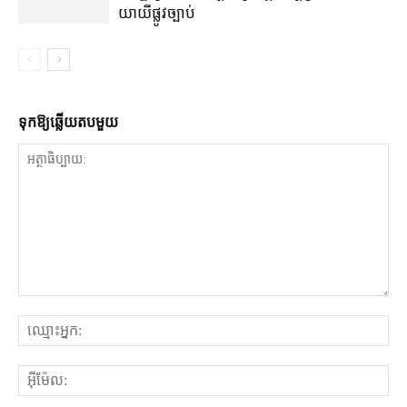
យាយី​ផ្លូវច្បាប់
ទុក​ឱ្យ​ឆ្លើយ​តប​មួយ