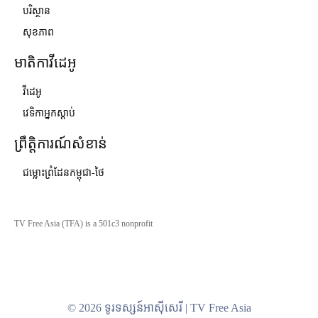
បរិស្ថាន
សុខភាព
មាតិកាវីដេអូ
វីដេអូ
វេទិកាអ្នកស្ដាប់
ព្រឹត្តិការណ៍សំខាន់
ជម្លោះព្រំដែនកម្ពុជា-ថៃ
TV Free Asia (TFA) is a 501c3 nonprofit
© 2026 ទូរទស្សន៍អាស៊ីសេរី | TV Free Asia