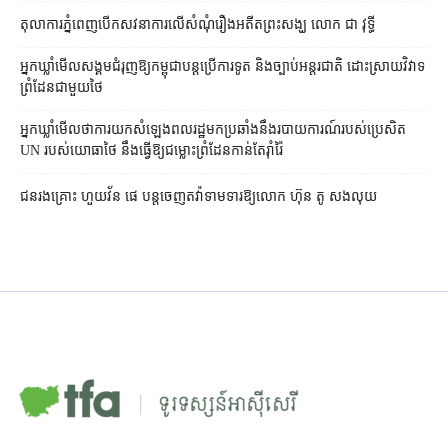
តុលាការ​ភ្នំពេញ​​បើកសវនាការ​លើ​សំណុំរឿង​​អតីត​ព្រះសង្ឃ លោក ជា វុទ្ធី
អ្នកឃ្លាំមើល​សង្គម​ជំរុញ​ឱ្យ​កម្ពុជា​បន្ត​ប្រើ​ការទូត និង​ច្បាប់​អន្តរជាតិ ដោះស្រាយ​វិវាទ​
ព្រំដែន​ជាមួយ​ថៃ
អ្នកឃ្លាំមើល​ថា​ការ​យក​សំឡេង​ពលរដ្ឋ​មក​ប្រឆាំង​នឹង​របាយការណ៍​របស់​ប្រេសិត
UN របស់​យោធា​ថៃ នឹង​ធ្វើ​ឱ្យ​ជម្លោះព្រំដែន​កាន់តែ​រ៉ាំរ៉ៃ
ជនរងគ្រោះ ហួយវ័ន ផេ បន្ត​ចេញ​តវ៉ា​ទាមទារ​ឱ្យ​លោក ហ៊ុន តូ សង​លុយ