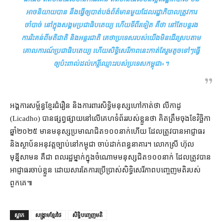
អាច​និយាយ​បាន នឹង​ធ្វើ​ឲ្យ​បាត់បង់​ព័ត៌មាន​មួយ​ដែល​រដ្ឋាភិបាល​ត្រូវការ​
ចាំបាច់ នៅ​ក្នុង​សង្គម​ប្រជាធិបតេយ្យ ហើយ​ទី​ពីរ​ទៀត គឺថា នៅតែ​បន្ត​រង​
ការរិះគន់​ពី​មតិ​ជាតិ និង​អន្តរជាតិ គេ​ថា​ប្រទេស​របស់​យើង​មិន​ដើរ​ស្រប​តាម​
គោលការណ៍​ប្រជាធិបតេយ្យ ហើយ​សិទ្ធិ​សេរីភាព​នេះ​កាត់​តែ​រួម​តូច​ទៅៗ​ធ្វើ​
ឲ្យ​ប៉ះពាល់​ដល់​កេរ្តិ៍​ឈ្មោះ​របស់​ប្រទេស​កម្ពុជា
»។
អង្គការ​សម្ព័ន្ធ​ខ្មែរ​ជំរឿន និង​ការពារ​សិទ្ធិមនុស្ស​ហៅ​កាត់​ថា លីកាដូ
(Licadho) បាន​ផ្សព្វផ្សាយ​នៅលើ​គេហទំព័រ​របស់​ខ្លួន​ថា គិត​ត្រឹម​ចុងខែ​វិច្ឆិកា
ឆ្នាំ​២០២៥ មាន​មនុស្ស​ប្រមាណ​ជិត​១០០​នាក់​ហើយ ដែល​ត្រូវ​បាន​អាជ្ញាធរ
និង​ស្ថាប័ន​អនុវត្ត​ច្បាប់​នៅ​កម្ពុជា ចាប់​ដាក់​ពន្ធនាគារ។ លោកស្រី ហ៊ុល
មុន្នីសាមន គឺជា ពលរដ្ឋ​ម្នាក់​ក្នុងចំណោម​មនុស្ស​ជិត​១០០​នាក់ ដែល​ត្រូវ​បាន​
អាជ្ញាធរ​ចាប់ខ្លួន ដោយសារតែ​ការប្រើប្រាស់​សិទិ្ធ​សេរីភាព​បញ្ចេញមតិ​របស់​
ពួកគេ៕
ស្លាក
សង្គ្រាមខ្មែរថៃ
សិទ្ធិបញ្ចេញមតិ