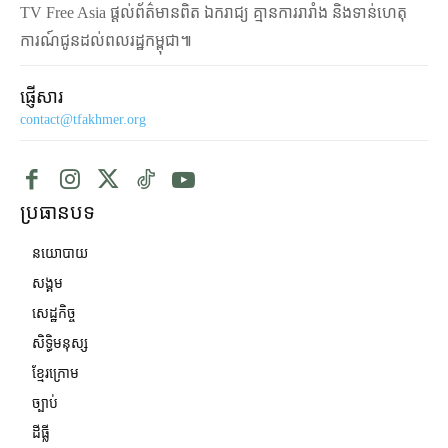
TV Free Asia ផ្ដល់ព័ត៌មានពិត ឯករាជ្យ គ្មានការរារាំង និងទាន់ហេតុ
ការណ៍ជូនដល់ពលរដ្ឋកម្ពុជា៕
ផ្ញើសារ
contact@tfakhmer.org
ប្រធានបទ
នយោបាយ
សង្គម
សេដ្ឋកិច្ច
សិទ្ធិមនុស្ស
ខ្មែរក្រោម
ច្បាប់
ដីធ្លី