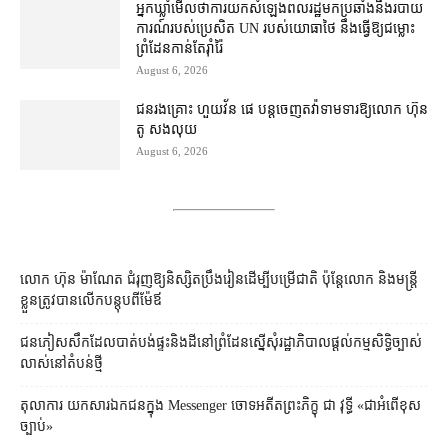
អ្នកឃ្លាំមើល​ថា​ការ​យក​សំឡេង​ពលរដ្ឋ​មក​ប្រឆាំង​នឹង​របាយ
ការណ៍​របស់​ប្រេសិត UN របស់​យោធា​ថៃ នឹង​ធ្វើ​ឱ្យ​ជម្លោះ
ព្រំដែន​កាន់តែ​រ៉ាំរ៉ៃ
August 6, 2026
ជនរងគ្រោះ ហួយវ័ន ផេ បន្ត​ចេញ​តវ៉ា​ទាមទារ​ឱ្យ​លោក ហ៊ុន
តូ សង​លុយ
August 6, 2026
លោក ហ៊ុន ម៉ាណែត ជំរុញ​ឱ្យ​និស្សិត​ប្រឹងរៀន​ដើម្បី​បម្រើ​ជាតិ ប៉ុន្តែ​លោក និង​មន្ត្រី​​
ខ្លួន​ត្រូវ​បាន​លើក​បន្តុប​ពី​ម៉ែឪ
ជនភៀសសឹក​ដែល​បាត់បង់​ផ្ទះ​និង​ដី​នៅ​ព្រំដែន​ស្នើសុំ​រដ្ឋាភិបាល​ផ្តល់​កម្មសិទ្ធិ​ច្បាស់
លាស់​នៅ​តំបន់​ថ្មី
តុលាការ​​ យកសារឯកជនក្នុង Messenger ចោទអតីតព្រះភិក្ខុ ជា វុទ្ធី «ជាអំពើខុស
ច្បាប់»