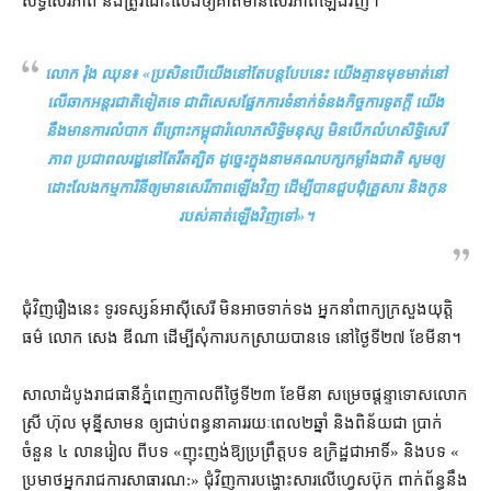
សិទ្ធិ​សេរីភាព និង​ត្រូវ​ដោះលែង​ឲ្យ​គាត់​មាន​សេរីភាព​ឡើងវិញ។
លោក រ៉ុង ឈុន៖ «
ប្រសិនបើ​យើង​នៅតែ​បន្ត​បែបនេះ យើង​គ្មាន​មុខមាត់​នៅ​
លើ​ឆាក​អន្តរជាតិ​ទៀត​ទេ ជាពិសេស​ផ្នែក​ការ​ទំនាក់ទំនង​កិច្ច​ការទូត​ក្ដី យើង​
នឹង​មាន​ការ​លំបាក ពីព្រោះ​កម្ពុជា​រំលោភសិទ្ធិ​មនុស្ស មិន​បើក​លំហ​សិទ្ធិ​សេរី
ភាព ប្រជាពលរដ្ឋ​នៅតែ​រឹតត្បិត ដូច្នេះ​ក្នុងនាម​គណបក្ស​កម្លាំង​ជាតិ សូម​ឲ្យ​
ដោះលែង​កម្មការិនី​ឲ្យ​មាន​សេរីភាព​ឡើងវិញ ដើម្បី​បាន​ជួបជុំ​គ្រួសារ និង​កូន​
របស់​គាត់​ឡើងវិញ​ទៅ
»។
ជុំវិញ​រឿង​នេះ ទូរទស្សន៍​អាស៊ីសេរី មិនអាច​ទាក់ទង អ្នកនាំពាក្យ​ក្រសួងយុត្តិ
ធម៌ លោក សេង ឌីណា ដើម្បី​សុំ​ការ​បកស្រាយ​បាន​ទេ នៅ​ថ្ងៃទី​២៧ ខែ​មីនា។
សាលាដំបូង​រាជធានី​ភ្នំពេញ​កាលពី​ថ្ងៃទី​២៣ ខែមីនា សម្រេច​ផ្ដន្ទាទោស​លោក
ស្រី ហ៊ុល មុន្នីសាមន ឲ្យ​ជាប់​ពន្ធនាគារ​រយៈពេល​២​ឆ្នាំ និង​ពិន័យ​ជា ប្រាក់​
ចំនួន ៤ លាន​រៀល ពី​បទ «​ញុះញង់​ឱ្យ​ប្រព្រឹត្ត​បទ ឧក្រិដ្ឋ​ជាអាទិ៍​» និង​បទ «​
ប្រមាថ​អ្នករាជការ​សាធារណ​:» ជុំវិញ​ការ​បង្ហោះ​សា​រលើ​ហ្វេ​ស​ប៊ុ​ក ពាក់ព័ន្ធ​នឹង​