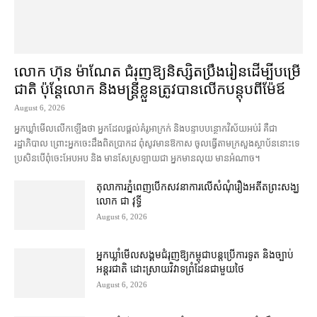
លោក ហ៊ុន ម៉ាណែត ជំរុញ​ឱ្យ​និស្សិត​ប្រឹងរៀន​ដើម្បី​បម្រើ​
ជាតិ ប៉ុន្តែ​លោក និង​មន្ត្រី​​ខ្លួន​ត្រូវ​បាន​លើក​បន្តុប​ពី​ម៉ែឪ
August 6, 2026
អ្នកឃ្លាំមើល​លើកឡើង​ថា អ្នក​ដែល​ផ្ដល់​គំរូ​អាក្រក់ និង​បន្ទាបបន្ថោក​វិស័យ​អប់រំ គឺជា​
រដ្ឋាភិបាល ព្រោះ​អ្នកចេះដឹង​ពិតប្រាកដ ពុំ​សូវ​មានឱកាស ចូល​ធ្វើតាម​ក្រសួង​ស្ថាប័ន​នោះ​ទេ
ប្រសិនបើ​ពុំ​ចេះ​អែបអប និង មាន​សែស្រឡាយ​ជា អ្នកមាន​លុយ មានអំណាច។
តុលាការ​ភ្នំពេញ​​បើកសវនាការ​លើ​សំណុំរឿង​​អតីត​ព្រះសង្ឃ
លោក ជា វុទ្ធី
August 6, 2026
អ្នកឃ្លាំមើល​សង្គម​ជំរុញ​ឱ្យ​កម្ពុជា​បន្ត​ប្រើ​ការទូត និង​ច្បាប់​
អន្តរជាតិ ដោះស្រាយ​វិវាទ​ព្រំដែន​ជាមួយ​ថៃ
August 6, 2026