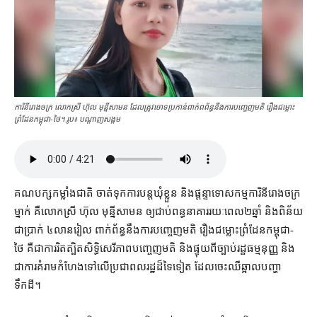
ការិនី​រោងចក្រ លោកស្រី ហ៊ុល មុន្នីសាមន ដែលត្រូវចោទប្រកាន់ពាក់​ព​ព័ន្ធ​នឹង​ការ​បញ្ចេញ​មតិ រឿង​ជម្លោះ
ព្រំដែន​កម្ពុជា​-​ថៃ។ រូប៖ បណ្ដាញសង្គម
គណបក្ស​កម្លាំង​ជាតិ ចាត់ទុក​ការ​បន្ត​ឃុំខ្លួន និង​ផ្ដន្ទាទោស​កម្មការិនី​រោងចក្រ​
ម្នាក់ គឺ​លោកស្រី ហ៊ុល មុន្នីសាមន ឲ្យ​ជាប់ពន្ធនាគារ​រយៈពេល​២​ឆ្នាំ និង​ពិន័យ​
ជា​ប្រាក់ ៤​លាន​រៀល ពាក់ព័ន្ធ​នឹង​ការ​បញ្ចេញមតិ រឿង​ជម្លោះព្រំដែន​កម្ពុជា​-​
ថៃ គឺជា​ការ​រិតត្បិត​សិទ្ធិ​សេរីភាព​បញ្ចេញមតិ និង​ផ្ទុយ​ពី​ច្បាប់រដ្ឋធម្មនុញ្ញ និង​
ជា​ការ​គំរាមកំហែង​ទៅលើ​ប្រជាពលរដ្ឋ​ដ៏ទៃ​ទៀត ដែល​ចេះ​ឈឺឆ្អាល​បញ្ហា​
ទឹកដី។