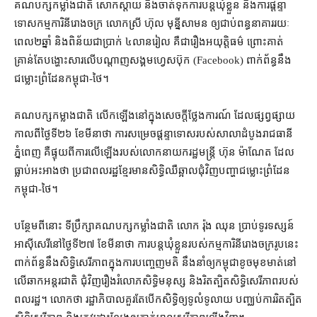
គណបក្ស​កម្លាំង​ជាតិ សោកស្ដាយ និង​ចាត់ទុក​ការ​បន្ត​ឃុំខ្លួន និង​ការ​ផ្ដន្ទា
ទោស​កម្មការិនី​រោងចក្រ លោកស្រី ហ៊ុល មុន្នីសាមន ឲ្យ​ជាប់ពន្ធនាគារ​រយៈ
ពេល​២​ឆ្នាំ និង​ពិន័យ​ជា​ប្រាក់ ៤​លាន​រៀល គឺជា​រឿង​អយុត្តិធម៌ ព្រោះ​គាត់
គ្រាន់តែ​បង្ហោះ​សា​រលើ​បណ្តាញ​សង្គម​ហ្វេសប៊ុក (Facebook) ពាក់ព័ន្ធ​នឹង​
ជម្លោះព្រំដែន​កម្ពុជា​-​ថៃ។
គណបក្ស​កម្លា​ង​ជាតិ លើកឡើង​នៅក្នុង​សេចក្តី​ថ្លែងការណ៍ ដែល​ផ្សព្វផ្សាយ​
កាលពី​ថ្ងៃទី​២៦ ខែមីនា​ថា ការសម្រេច​ផ្ដន្ទាទោស​របស់​សាលាដំបូង​រាជធានី​
ភ្នំពេញ គឺ​ផ្ទុយ​ពី​កា​រលើ​ឡើង​របស់​លោក​នាយករដ្ឋមន្ត្រី ហ៊ុន ម៉ាណែត ដែល​
ធ្លាប់​អះអាង​ថា ប្រជាពលរដ្ឋ​ខ្មែរ​មាន​សិទ្ធិ​ឈឺឆ្អាល​ជុំវិញ​បញ្ហា​ជម្លោះព្រំដែន​
កម្ពុជា​-​ថៃ។
បន្ថែម​ពី​នោះ ទីប្រឹក្សា​គណបក្ស​កម្លាំង​ជាតិ លោក រ៉ុង ឈុន ប្រាប់​ទូរទស្សន៍​
អាស៊ីសេរី​នៅ​ថ្ងៃទី​២៧ ខែ​មីនា​ថា ការ​បន្ត​ឃុំខ្លួន​របស់​កម្មការិនី​រោងចក្រ​រូប​នេះ
ពាក់ព័ន្ធ​នឹង​សិទ្ធិ​សេរីភាព​ក្នុង​ការ​បញ្ចេញមតិ នឹង​នាំ​ឲ្យ​កម្ពុជា​ខូច​មុខមាត់​នៅ​
លើ​ឆាក​អន្តរជាតិ ជុំវិញ​រឿង​រំលោភសិទ្ធិ​មនុស្ស និង​រិតត្បិត​សិទ្ធិ​សេរីភាព​របស់​
ពលរដ្ឋ។ លោក​ថា រដ្ឋាភិបាល​គួរតែ​បើក​សិទ្ធិ​ឲ្យ​ទូលំទូលាយ បញ្ឈប់​ការ​រិតត្បិត​