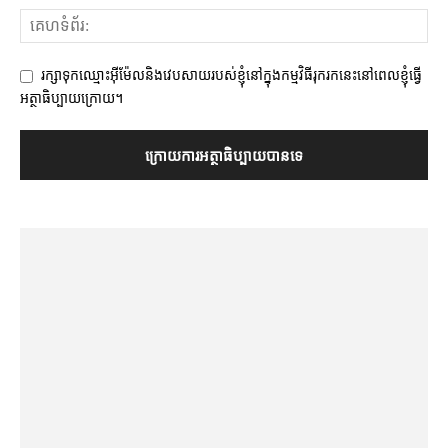
រក្សាទុកឈ្មោះអ៊ីម៉ែលនិងវេបសាយរបស់ខ្ញុំនៅក្នុងកម្មវិធីរុករកនេះនៅពេលខ្ញុំធ្វើ
អត្ថាធិប្បាយក្រោយ។