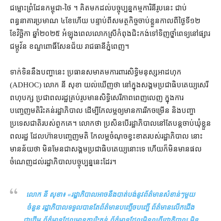
ជម្លោះព្រំដែន​កម្ពុជា​-​ថៃ ។ គិត​មកដល់​បច្ចុប្បន្ន​កម្មការិនី​រូប​នេះ ជាប់​
ពន្ធនាគារ​ប្រមាណ ៤​ខែ​ហើយ បន្ទាប់ពី​សមត្ថកិច្ច​ចាប់ខ្លួន​កាលពី​ថ្ងៃទី​១២
ខែវិច្ឆិកា ឆ្នាំ​២០២៥ អំឡុង​ពេល​លោកស្រី​កំពុង​ជិះ​កង់​ទៅ​ទិញ​ថ្នាំពេទ្យ​នៅ​ផ្សារ​
ជម្ពូវ័ន ខណ្ឌ​ពោធិ៍សែនជ័យ រាជធានី​ភ្នំពេញ។
ទាក់ទិន​នឹង​បញ្ហា​នេះ ប្រធាន​សមាគម​ការពារ​សិទ្ធិមនុស្ស​អាដហុក
(ADHOC) លោក នី សុខា យល់ឃើញ​ថា នៅក្នុង​សង្គម​ប្រជាធិបតេយ្យ​សេរី​
ពហុបក្ស ប្រជាពលរដ្ឋ​គ្រប់រូប​មាន​សិទ្ធិ​សេរីភាព​ពេញលេញ ក្នុង​ការ​
បញ្ចេញមតិ​រិះគន់​រដ្ឋាភិបាល ដើម្បី​កែ​លម្អ​ឲ្យ​មានការ​រីកចម្រើន និង​បញ្ហា​
ប្រទេសជាតិ​របស់​ពួកគេ។ លោក​ថា ប្រសិនបើ​រដ្ឋាភិបាល​នៅតែ​បន្ត​ចាប់​ឃុំខ្លួន​
ពលរដ្ឋ ដែល​ហ៊ាន​បញ្ចេញមតិ កែលម្អ​ចំណុច​ខ្វះខាត​របស់​រដ្ឋាភិបាល នោះ​
មានន័យថា មិនមែន​ជា​សង្គម​ប្រជាធិបតេយ្យ​នោះ​ទេ ហើយក៏​មិន​មាន​ផល​
ចំណេញ​ដល់​រដ្ឋាភិបាល​បច្ចុប្បន្ន​នេះ​ដែរ។
លោក នី សុខា៖ «
រដ្ឋាភិបាល​អាច​នឹង​បាត់បង់​នូវ​ព័ត៌មាន​សំខាន់ៗ​មួយ
ចំនួន រដ្ឋាភិបាល​ទទួល​បាន​តែ​ព័ត៌មាន​បញ្ចើចបញ្ចើ ព័ត៌មាន​លើកជើង​
ជាដើម ព័ត៌មាន​ដែល​មាន​ការរិះគន់ ព័ត៌មាន​ដែល​មិនល្អ​ពី​រដ្ឋាភិបាល មិន