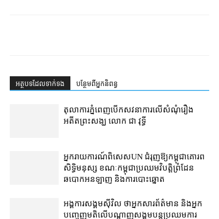
អត្ថបទ​ដែល​ទាក់ទង
បន្ថែម​ពី​អ្នកនិពន្ធ
តុលាការ​ភ្នំពេញ​​បើកសវនាការ​លើ​សំណុំរឿង​​
អតីត​ព្រះសង្ឃ លោក ជា វុទ្ធី
អ្នករាយការណ៍​ពិសេស​UN ជំរុញឱ្យ​កម្ពុជា​គោរព​
សិទ្ធិមនុស្ស ខណៈ​កម្ពុជា​ប្រឈម​វិបត្តិ​ព្រំដែន
ឆបោក​អន​ឡាញ និង​ការបោះឆ្នោត​
អង្គការ​សង្គម​ស៊ីវិល ថា​អ្នកសារព័ត៌មាន និង​អ្នក​
បញ្ចេញមតិ​លើ​បណ្ដាញ​សង្គម​បន្ត​ប្រឈម​ការ​