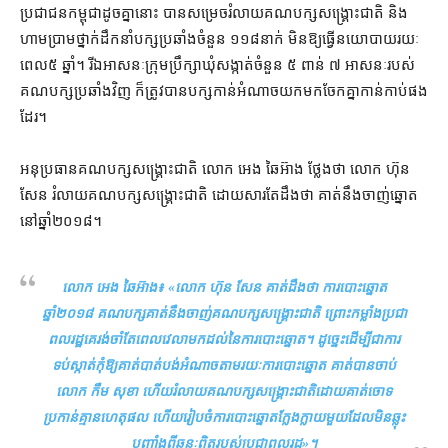
ប្រជាជន​កម្ពុជា​ដូច​គ្នា​នោះ បាន​សម្រេច​រំលាយ​គណបក្ស​សង្គ្រោះ​ជាតិ និង​
ហាមប្រាម​ថ្នាក់​ដឹកនាំ​បក្ស​ប្រឆាំង​ចំនួន ១១៨​នាក់ មិន​ឱ្យ​ធ្វើ​នយោបាយ​រយៈ
ពេល​៥ ឆ្នាំ។ រីឯ​អាសនៈ​ក្រុម​ប្រឹក្សា​ឃុំ​សង្កាត់​ចំនួន ៥ ពាន់ ៧ អាសនៈ​របស់​
គណបក្ស​ប្រឆាំង​វិញ ក៏​ត្រូវ​បាន​បក្ស​កាន់អំណាច​យក​មក​ចែក​គ្នា​កាន់​កាប់​ផង​
ដែរ។
អនុប្រធាន​គណបក្ស​សង្គ្រោះ​ជាតិ លោក អេង ឆៃអ៊ាង ថ្លែង​ថា លោក ហ៊ុន
សែន រំលាយ​គណបក្ស​សង្គ្រោះ​ជាតិ ដោយសារតែ​ដឹង​ថា គាត់​នឹង​ចាញ់​ឆ្នោត​
នៅ​ឆ្នាំ​២០១៨។
លោក អេង ឆៃអ៊ាង៖
«លោក ហ៊ុន សែន គាត់​ដឹង​ថា ការ​បោះឆ្នោត​
ឆ្នាំ២០១៨ គណបក្ស​គាត់​នឹង​ចាញ់​គណបក្ស​សង្គ្រោះ​ជាតិ ព្រោះ​កម្លាំង​ប្រជា
ពលរដ្ឋ​គេ​រង់​ចាំ​តែ​ពេល​វេលា​មក​ដល់​នៃ​ការ​បោះឆ្នោត​។ ដូច្នេះ​ដើម្បី​ជា​ការ​
ទប់​ស្កាត់​កុំ​ឱ្យ​គាត់​បាត់​​បង់​អំណាច​តាម​រយៈ​ការ​បោះឆ្នោត​ គាត់​បាន​ចាប់​
លោក កឹម សុខា ហើយ​រំលាយ​​គណបក្ស​សង្គ្រោះជាតិ​ដោយ​គាត់​ចោទ​
ប្រកាន់​គ្មាន​ហេតុ​ផល​ ហើយ​រៀប​ចំ​​ការ​បោះឆ្នោត​ក្លែង​ក្លាយ​មួយ​ដែល​មិន​ឆ្លុះ​
បញ្ចាំង​ពី​ឆន្ទៈ​ពិត​របស់​ប្រជាពលរដ្ឋ»
។