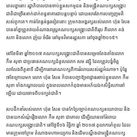
ពេល​គ្នា​នោះ រដ្ឋាភិបាល​បាន​ចាប់​ខ្លួន​សកម្មជន និង​មន្ត្រី​គណបក្ស​សង្គ្រោះ​
ជាតិ​ជាច្រើន​នាក់​ដាក់​ពន្ធនាគារ​ជា​បន្ត​បន្ទាប់ ដោយសារ​តែ​ការ​បញ្ចេញ​មតិ​
របស់​ពួកគេ។ កាន់តែ​ធ្ងន់ធ្ងរ​ទៀត​នោះ ក្រុម​កង​អង្គរក្ស​របស់​លោក ហ៊ុន សែន
បាន​នាំ​គ្នា​ព្រួត​វាយ​តំណាងរាស្ត្រ​គណបក្ស​សង្គ្រោះ​ជាតិ​ពីរ​រូប គឺ​លោក គង់
សភា និង​លោក ញ៉យ ចំរើន នៅ​មុខ​វិមាន​រដ្ឋសភា នៅ​ចុង​ឆ្នាំ​២០១៥។
នៅ​ខែ​មីនា ឆ្នាំ​២០១៧ គណបក្ស​សង្គ្រោះ​ជាតិ​បាន​សម្រេច​តែងតាំង​លោក
កឹម សុខា ជា​ប្រធាន​គណបក្ស​ជំនួស​លោក សម រង្ស៊ី ដែល​ត្រូវ​បង្ខំ​ចិត្ត​
លាលែង​ពី​តួនាទី ដើម្បី​ការពារ​គណបក្ស​ពី​ការ​រំលាយ​របស់​រដ្ឋអំណាច។ ប៉ុន្តែ
៧​ខែ​ក្រោយ​មក លោក ហ៊ុន សែន ក៏​បាន​បញ្ជា​ឱ្យ​អាជ្ញាធរ​ចាប់​ខ្លួន​លោក កឹម
សុខា ទាំង​កណ្ដាល​យប់ ក្នុង​ពេល​លោក​កំពុង​មាន​អភ័យ​ឯកសិទ្ធិ​សភា​នៅ​
ឡើយ ដោយ​ចោទ​ពី​បទ​ក្បត់​ជាតិ។
របប​ដឹកនាំ​របស់​លោក ហ៊ុន សែន បាន​កែប្រែ​ច្បាប់​គណបក្ស​នយោបាយ និង​
បាន​យក​សំណុំរឿង​លោក កឹម សុខា ជា​គោល ដើម្បី​​ឈាន​ទៅ​​រំលាយ​
គណបក្ស​សង្គ្រោះ​ជាតិ។ នៅ​ថ្ងៃ​ទី​១៦ វិច្ឆិកា ឆ្នាំ ២០១៧ តុលាការ​កំពូល ដែល​
មាន​ក្រុម​ចៅក្រម តំណាង​មហា​អយ្យការ និង​ដើម​បណ្ដឹង​ជា​មន្ត្រី​គណបក្ស​