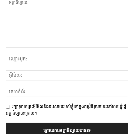
រក្សាទុកឈ្មោះអ៊ីម៉ែលនិងវេបសាយរបស់ខ្ញុំនៅក្នុងកម្មវិធីរុករកនេះនៅពេលខ្ញុំធ្វើ
អត្ថាធិប្បាយក្រោយ។