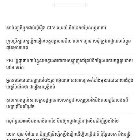
សាច់ញាតិអ្នកជាប់ឃុំរឿង CLV ឈរយំ និងដេកចាំមុនពន្ធនាគារ
ក្រុមប្រឹក្សា​បក្ស​ភ្លើងទៀន​ខេត្ត​ឧត្ដរមានជ័យ លោក ញាន សារុំ ត្រូវ​អាជ្ញាធរ​ចាប់ខ្លួន​
គ្មាន​មូលហេតុ
FBI ប្ដេជ្ញា​តាម​ចាប់ខ្លួន​មេខ្លោង​ឆបោក​អនឡាញ​នៅ​គ្រប់​ទីកន្លែង​យក​មក​ផ្ដន្ទាទោស​
នៅ​អាមេរិក
អ្នកនយោបាយ​បក្ស​ប្រឆាំង​២​រូប ថ្កោលទោស​សាលក្រម​កំបាំងមុខ​របស់​សាលាដំបូង​
ខេត្ត​ប៉ៃលិន​ថា ជា​រឿង​អយុត្តិធម៌
តុលាការ​តម្កល់​សាលក្រម​ផ្ដន្ទាទោស​សកម្មជន​បក្ស​ប្រឆាំង​និង​ពលរដ្ឋ​ដែល​ថត​ពី​
បញ្ហា​ព្រំដែន​ខ្មែរ​ថៃ
អនុព័ន្ធយោធា​ចិន​ធានា​ចំពោះ​ថៃ មិន​ឱ្យ​កម្ពុជា​ប្រើ​អាវុធ​ចិន​ដើម្បី​ប្រឆាំង​ថៃ ​
លោក ហ៊ុន ម៉ាណែត ជំរុញ​ឱ្យ​និស្សិត​ប្រឹងរៀន​ដើម្បី​បម្រើ​ជាតិ ប៉ុន្តែ​លោក និង​មន្ត្រី​​