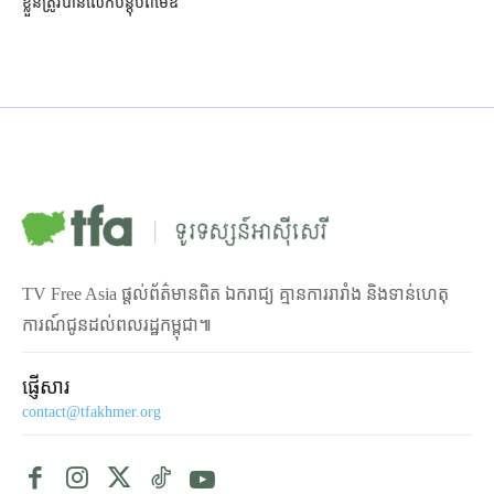
ខ្លួន​ត្រូវ​បាន​លើក​បន្តុប​ពី​ម៉ែឪ
TV Free Asia ផ្ដល់ព័ត៌មានពិត ឯករាជ្យ គ្មានការរារាំង និងទាន់ហេតុ
ការណ៍ជូនដល់ពលរដ្ឋកម្ពុជា៕
ផ្ញើសារ
contact@tfakhmer.org