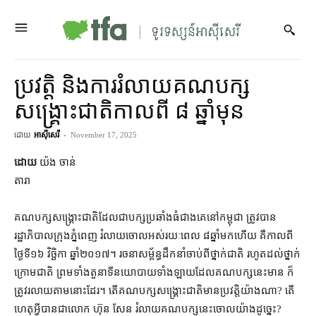
ប្រវត្តិ និង​ការ​រំលាយ​គណបក្ស​
សង្គ្រោះ​ជាតិ​កាល​ពី ៨ ឆ្នាំ​មុន
ដោយ
អាស៊ីសេរី
-
November 17, 2025
ដោយ
យ៉ង ចាន់
តារា
គណបក្ស​សង្គ្រោះជាតិ​ដែល​ជា​បក្ស​ប្រឆាំង​ធំ​ជាងគេ​នៅ​កម្ពុជា ត្រូវ​បាន​
រដ្ឋាភិបាល​ក្រុង​ភ្នំពេញ រំលាយ​ចោល​អស់​រយៈពេល ៨​ឆ្នាំ​មក​ហើយ គឺ​កាល​ពី​
ថ្ងៃ​ទី​១៦ វិច្ឆិកា ឆ្នាំ​២០១៧។ រចនាសម្ព័ន្ធ​ដឹកនាំ​ចាប់​​ពី​​​ថ្នាក់​ជាតិ រហូត​ដល់​​ថ្នាក់
ក្រោម​ជាតិ ព្រម​ទាំង​តួនាទី​នយោបាយ​ទាំងឡាយ​ដែល​គណបក្ស​នេះ​​មាន ក៏​
ត្រូវ​រលាយ​​តាម​នោះ​ដែរ។ តើ​គណបក្ស​សង្គ្រោះ​ជាតិ​មាន​ប្រវត្តិ​យ៉ាងណា? តើ​
ហេតុ​អ្វី​បានជា​លោក ហ៊ុន សែន រំលាយ​គណបក្ស​នេះ​ចោល​យ៉ាង​ដូច្នេះ?