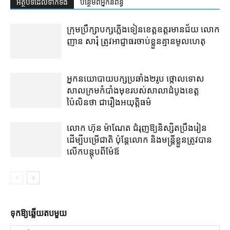
អត្ថបទ​ដែល​ទាក់ទង
បន្ថែម​ពី​អ្នកនិពន្ធ
ក្រុមប្រឹក្សា​បក្ស​ភ្លើងទៀន​ខេត្ត​ឧត្ដរមានជ័យ លោក
ញាន សារុំ ត្រូវ​អាជ្ញាធរ​ចាប់ខ្លួន​គ្មាន​មូលហេតុ
អ្នកនយោបាយ​បក្ស​ប្រឆាំង​២​រូប ថ្កោលទោស​
សាលក្រម​កំបាំងមុខ​របស់​សាលាដំបូង​ខេត្ត​
ប៉ៃលិន​ថា ជា​រឿង​អយុត្តិធម៌
លោក ហ៊ុន ម៉ាណែត ជំរុញ​ឱ្យ​និស្សិត​ប្រឹងរៀន​
ដើម្បី​បម្រើ​ជាតិ ប៉ុន្តែ​លោក និង​មន្ត្រី​​ខ្លួន​ត្រូវ​បាន​
លើក​បន្តុប​ពី​ម៉ែឪ
ទុក​ឱ្យ​ឆ្លើយ​តប​មួយ