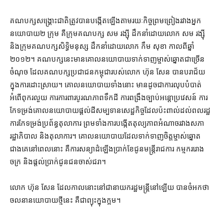
គណបក្ស​សង្គ្រោះ​ជាតិ​ត្រូវ​បាន​បង្កើត​ឡើង​តាមរយៈ​កិច្ច​ព្រមព្រៀង​រវាង​​​អ្នក​
នយោបាយ​២ ក្រុម គឺ​ក្រុម​​គណបក្ស សម រង្ស៊ី ដឹកនាំ​ដោយ​លោក សម រង្ស៊ី
និង​ក្រុម​គណបក្ស​សិទ្ធិមនុស្ស​ ដឹកនាំ​ដោយ​​លោក កឹម សុខា កាល​ពី​ឆ្នាំ​
២០១២។ គណបក្ស​នេះ​មាន​គោល​នយោបាយ​ទាក់ទាញ​ម្ចាស់​ឆ្នោត​ជាច្រើន​
ចំណុច ដែល​គណបក្ស​ប្រជាជន​កម្ពុជា​របស់​លោក ហ៊ុន សែន បាន​បរាជ័យ​
ក្នុង​ការ​ដោះស្រាយ។ គោលនយោបាយ​ទាំង​នោះ មាន​ដូចជា​ការ​លុប​បំបាត់​
អំពើ​ពុករលួយ ការ​ការពារ​បូរណភាព​ទឹក​ដី ការ​ពង្រឹង​ច្បាប់​អន្តោប្រវេសន៍ ការ​
កែទម្រង់​គោលនយោបាយ​ផ្ដល់​ដី​សម្បទាន​សេដ្ឋកិច្ច​ដែល​​ប៉ះពាល់​ដល់​ពលរដ្ឋ
ការ​កែ​ទម្រង់​ប្រព័ន្ធ​តុលាការ ព្រមទាំង​ការ​បង្កើត​តុល្យភាព​អំណាច​រវាង​សភា
រដ្ឋាភិបាល និង​តុលាការ។ គោល​នយោបាយ​ដែល​ទាក់ទាញ​ចិត្ត​ម្ចាស់​ឆ្នោត​
ជាង​គេ​នៅ​ពេលនោះ គឺ​ការ​សន្យា​ដំឡើង​ប្រាក់​ខែ​ជូន​មន្ត្រី​រាជការ កម្មករ​រោង
ចក្រ និង​ផ្ដល់​ប្រាក់​ជូន​ជន​ចាស់​ជរា។
លោក ហ៊ុន សែន ដែល​កាលនោះ​នៅ​ជា​នាយករដ្ឋមន្ត្រី​នៅ​ឡើយ បាន​ចំអក​ថា
ចលនា​នយោបាយ​ថ្មី​នេះ គឺ​ជា​ព្យុះ​ក្នុង​ក្អម។