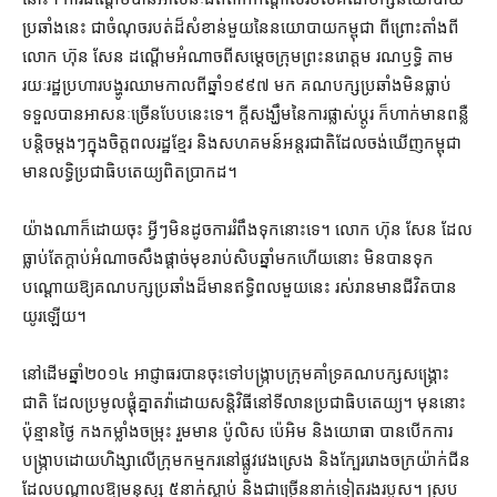
ប្រឆាំង​នេះ ជា​ចំណុច​របត់​ដ៏​សំខាន់​មួយ​នៃ​នយោបាយ​កម្ពុជា ពីព្រោះ​តាំង​ពី​
លោក ហ៊ុន សែន ដណ្ដើម​អំណាច​ពី​សម្ដេច​ក្រុម​ព្រះ​នរោត្តម រណឫទ្ធិ តាម​
រយៈ​រដ្ឋប្រហារ​បង្ហូរ​ឈាម​កាល​ពី​ឆ្នាំ​១៩៩៧ មក គណបក្ស​ប្រឆាំង​មិន​ធ្លាប់​
ទទួល​បាន​អាសនៈ​ច្រើន​បែប​នេះ​ទេ។ ក្ដី​សង្ឃឹម​នៃ​ការ​ផ្លាស់ប្ដូរ ក៏​ហាក់​មាន​ពន្លឺ​
បន្តិច​ម្ដងៗ​ក្នុង​ចិត្ត​ពលរដ្ឋ​ខ្មែរ និង​សហគមន៍​អន្តរជាតិ​ដែល​ចង់​ឃើញ​កម្ពុជា​
មាន​លទ្ធិ​ប្រជាធិបតេយ្យ​ពិត​ប្រាកដ។
យ៉ាងណាក៏ដោយ​ចុះ អ្វីៗ​មិន​ដូច​ការ​រំពឹង​ទុក​នោះ​ទេ។ លោក ហ៊ុន សែន ដែល​
ធ្លាប់​តែ​ក្ដាប់​អំណាច​សឹង​ផ្ដាច់​មុខ​រាប់​សិប​ឆ្នាំ​មក​ហើយ​នោះ មិន​បាន​ទុក​
បណ្ដោយ​ឱ្យ​គណបក្ស​ប្រឆាំង​ដ៏​មាន​ឥទ្ធិពល​មួយ​នេះ រស់រាន​មាន​ជីវិត​បាន​
យូរ​ឡើយ។
នៅ​ដើម​ឆ្នាំ​២០១៤ អាជ្ញាធរ​បាន​ចុះ​ទៅ​បង្ក្រាប​ក្រុម​គាំទ្រ​គណបក្ស​សង្គ្រោះ​
ជាតិ ដែល​ប្រមូល​ផ្ដុំ​គ្នា​តវ៉ា​ដោយ​សន្តិវិធី​នៅ​ទីលាន​ប្រជាធិបតេយ្យ។ មុន​នោះ​
ប៉ុន្មាន​ថ្ងៃ កង​កម្លាំង​ចម្រុះ រួម​មាន ប៉ូលិស ប៉េអិម និង​យោធា បាន​បើក​ការ​
បង្ក្រាប​ដោយ​ហិង្សា​លើ​ក្រុម​កម្មករ​នៅ​ផ្លូវ​វេងស្រេង និង​ក្បែរ​រោងចក្រ​យ៉ាក់ជីន
ដែល​បណ្ដាល​ឱ្យ​មនុស្ស ៥​នាក់​ស្លាប់ និង​ជាច្រើន​នាក់​ទៀត​រង​របួស។ ស្រប​