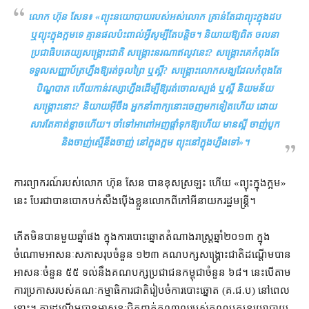
លោក ហ៊ុន សែន
៖ «
ព្យុះ​នយោបាយ​របស់​អស់​លោក គ្រាន់​តែ​ជា​ព្យុះ​ក្នុង​ដប
ឬ​ព្យុះ​ក្នុង​ក្អម​ទេ គ្មាន​ផល​ប៉ះពាល់​អ្វី​សូម្បី​តែ​បន្តិច​។ និយាយ​ឱ្យ​ពិត​ ចលនា​
ប្រជាធិបតេយ្យ​សង្គ្រោះ​ជាតិ សង្គ្រោះ​នរណា​ឥលូវ​នេះ?​ សង្គ្រោះ​គេ​កំពុង​តែ​
ទទួល​សញ្ញាប័ត្រ​ហ្នឹង​ឱ្យ​រត់​ចូល​ព្រៃ ឬ​ស្អី? សង្គ្រោះ​លោកសង្ឃ​ដែល​កំពុង​តែ​
បិណ្ឌបាត​ ហើយ​កាន់​វស្សា​ហ្នឹង​ដើម្បី​ឱ្យ​រត់​ចោល​ស្បង់​ ឬ​ស្អី និយម​​ន័យ​
សង្គ្រោះ​នោះ? និយាយ​អ៊ីចឹង អ្នកនាំពាក្យ​នោះ​ចេញ​មក​ទៀត​ហើយ ដោយ​
សារ​តែ​គាត់​ខ្លាច​ហើយ។ ចាំ​ទៅ​អា​ពៅអញ​ផ្ដាំ​ទុក​ឱ្យ​​ហើយ មាន​ស្អី ចាញ់​បូក​
និង​ចាញ់​ស្មើនឹង​ចាញ់ នៅ​ក្នុង​ក្អម ព្យុះ​នៅ​ក្នុង​ហ្នឹង​ទៅ
»។
ការ​ព្យាករណ៍​របស់​លោក ហ៊ុន សែន បាន​ខុស​ស្រឡះ ហើយ «ព្យុះ​ក្នុង​ក្អម»
នេះ បែរ​ជា​បាន​បោកបក់​សឹង​ប៉ើង​ខ្លួន​លោក​ពី​កៅអី​នាយករដ្ឋមន្ត្រី។
កើត​​មិន​​បាន​មួយ​ឆ្នាំ​ផង ក្នុង​ការ​បោះឆ្នោត​តំណាងរាស្ត្រ​ឆ្នាំ​២០១៣ ក្នុង​
ចំណោម​អាសនៈ​សភា​សរុប​ចំនួន ១២៣ គណបក្ស​សង្គ្រោះ​ជាតិ​​ដណ្ដើម​បាន​
អាសនៈ​ចំនួន ៥៥ ទល់​នឹង​គណបក្ស​ប្រជាជន​កម្ពុជា​ចំនួន ៦៨។ នេះ​បើ​តាម​
ការ​ប្រកាស​របស់​គណៈកម្មាធិការ​ជាតិ​រៀបចំ​ការបោះឆ្នោត (គ.ជ.ប) នៅ​ពេល​
នោះ។ ការ​ដណ្ដើម​បាន​អាសនៈ​ជិត​ពាក់​កណ្ដាល​របស់​គណបក្ស​នយោបាយ​