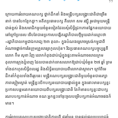
ក្រោយ​ការ​រំលាយ​គណបក្ស ថ្នាក់ដឹកនាំ​ និង​មន្ត្រី​បក្ស​សង្គ្រោះ​ជាតិ​ជាច្រើន​
នាក់ បាន​បែក​ខ្ញែក​គ្នា។ អតីត​ប្រធាន​បក្ស គឺ​លោក សម រង្ស៊ី រួម​ជាមួយ​មន្ត្រី​
ជាន់ខ្ពស់ និង​សមាជិក​មួយ​ចំនួន​ទៀត​ដែល​សុំ​សិទ្ធិ​ជ្រក​កោន​ផ្នែក​នយោបាយ​
នៅ​ក្រៅ​ប្រទេស ទើប​តែ​បាន​ប្រកាស​បង្កើត​រដ្ឋាភិបាល​ថ្មី​មួយ​ដាក់​ឈ្មោះ​ថា
«រដ្ឋាភិបាល​កម្ពុជា​ឯករាជ្យ ២៣ តុលា» ក្នុង​បំណង​ស្រោចស្រង់​កម្ពុជា​ពី​
អំណាច​ផ្ដាច់ការ​នៃ​ក្រុម​គ្រួសារ​ត្រកូល​ហ៊ុន។ រីឯ​ប្រធាន​គណបក្ស​បច្ចុប្បន្ន​គឺ​
លោក កឹម សុខា វិញ លោក​កំពុង​ជាប់​ឃុំ​ក្នុង​ផ្ទះ​តាម​អំណាច​សាលក្រម​
តុលាការ​ក្រុង​ភ្នំពេញ ដែល​បាន​ដាក់​ទោស​លោក​ឱ្យ​ជាប់​ឃុំ​ចំនួន ២៧ ឆ្នាំ ព្រម​
ទាំង​ដកហូត​សិទ្ធិពលរដ្ឋ និង​សិទ្ធិ​នយោបាយ​ពី​លោក​ជា​ស្ថាពរ។ ក្រៅ​ពី​មេ
ដឹកនាំ​កំពូល​ទាំងពីរ​រូប​នេះ មន្ត្រី​​គណបក្ស​សង្គ្រោះ​ជាតិ​មួយ​ចំនួន​បាន​រក្សា​
ភាព​ស្ងៀមស្ងាត់ មន្ត្រី​ខ្លះ​បើក​បក្ស​នយោបាយ​ផ្ទាល់​ខ្លួន ក្នុង​នោះ​មាន​បក្ស​ខ្លះ​
ប្រកាស​បន្ត​មរតក​នយោបាយ​ពី​បក្ស​សង្គ្រោះ​ជាតិ តែ​ក៏​មាន​បក្ស​ខ្លះ​ជា​បក្ស​
រណប​បក្ស​កាន់​អំណាច ខណៈ​អ្នក​ខ្លះ​ទៅ​ចុះចូល​បម្រើ​បក្ស​កាន់អំណាច​ផង​ក៏​
មាន។
ការ​រំលាយ​គណបក្ស​សង្គ្រោះ​ជាតិ​កាល​ពី ៨​ឆ្នាំ​មុន បាន​ផ្ដល់​ផល​ប្រយោជន៍​