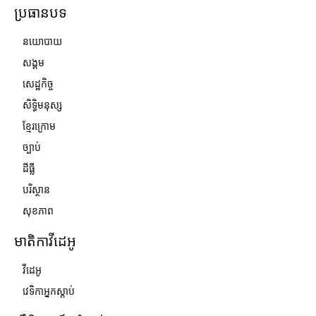
ប្រធានបទ
នយោបាយ
សង្គម
សេដ្ឋកិច្ច
សិទ្ធិមនុស្ស
ខ្មែរក្រោម
ច្បាប់
ដីធ្លី
បរិស្ថាន
សុខភាព
មាតិកាវីដេអូ
វីដេអូ
វេទិកាអ្នកស្ដាប់