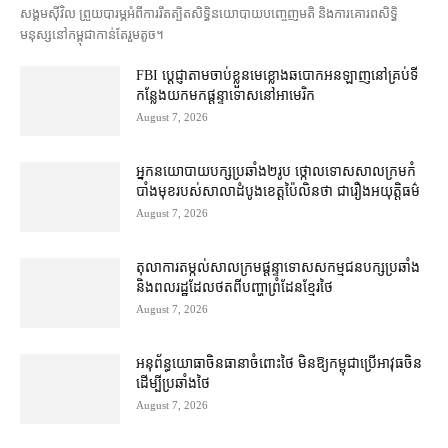
សង្គម​ស៊ីវិល ព្រួយបារម្ភ​អំពី​ការ​រឹតត្បិត​សិទ្ធិ​នយោបាយ​បញ្ចេញមតិ និង​ការគោរព​សិទ្ធិ
មនុស្ស​នៅ​កម្ពុជា​កាន់តែ​រួម​តូច។
FBI ប្ដេជ្ញា​តាម​ចាប់ខ្លួន​មេខ្លោង​ឆបោក​អនឡាញ​នៅ​គ្រប់​ទី
កន្លែង​យក​មក​ផ្ដន្ទាទោស​នៅ​អាមេរិក
August 7, 2026
អ្នកនយោបាយ​បក្ស​ប្រឆាំង​២​រូប ថ្កោលទោស​សាលក្រម​កំ
បាំងមុខ​របស់​សាលាដំបូង​ខេត្ត​ប៉ៃលិន​ថា ជា​រឿង​អយុត្តិធម៌
August 7, 2026
តុលាការ​តម្កល់​សាលក្រម​ផ្ដន្ទាទោស​សកម្មជន​បក្ស​ប្រឆាំង​
និង​ពលរដ្ឋ​ដែល​ថត​ពី​បញ្ហា​ព្រំដែន​ខ្មែរ​ថៃ
August 7, 2026
អនុព័ន្ធយោធា​ចិន​ធានា​ចំពោះ​ថៃ មិន​ឱ្យ​កម្ពុជា​ប្រើ​អាវុធ​ចិន​
ដើម្បី​ប្រឆាំង​ថៃ ​
August 7, 2026