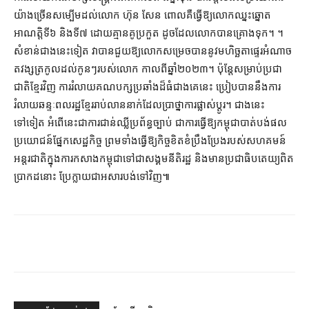
យ៉ាង​ច្រើន​សម្បើម​ដល់​លោក ហ៊ុន សែន ពោល​គឺ​ធ្វើ​ឱ្យ​លោក​ឈ្នះ​ឆ្នោត​
អាណត្តិ​ទី​៦ និង​ទី​៧ ដោយ​គ្មាន​គូ​ប្រកួត ដូច​ដែល​លោក​បាន​គ្រោង​ទុក។ ។
សំខាន់​ជាង​នេះ​ទៀត វា​បាន​ជួយ​ឱ្យ​លោក​សម្រេច​បាន​នូវ​មហិច្ឆតា​ផ្ទេរ​អំណាច​
ត​វង្ស​ត្រកូល​ដល់​កូនៗ​របស់​លោក កាល​ពី​ឆ្នាំ​២០២៣។ ប៉ុន្តែ​សម្រាប់​ប្រជា
ជាតិ​ខ្មែរ​វិញ ការ​រំលាយ​គណបក្ស​ប្រឆាំង​ដ៏​ធំ​ជាង​គេ​នេះ ប្រៀប​បាន​នឹង​ការ​
រំលាយ​ឆន្ទៈ​ពលរដ្ឋ​ខ្មែរ​រាប់​លាន​នាក់​ដែល​ប្រាថ្នា​ការ​ផ្លាស់ប្ដូរ។ ជាង​នេះ​
ទៅទៀត អំពើ​នេះ​ជា​ការ​ជាន់​ឈ្លី​ប្រព័ន្ធ​ច្បាប់ ជា​ការ​ធ្វើ​ឱ្យ​កម្ពុជា​បាត់បង់​ផល
ប្រយោជន៍​ផ្នែក​សេដ្ឋកិច្ច ព្រមទាំង​ធ្វើ​ឱ្យ​កិច្ច​ខិតខំ​ប្រឹងប្រែង​របស់​សហគមន៍​
អន្តរជាតិ​ក្នុង​ការ​កសាង​កម្ពុជា​ទៅ​ជា​សង្គម​នីតិរដ្ឋ និង​មាន​ប្រជាធិបតេយ្យ​ពិត​
ប្រាកដ​នោះ ប្រែក្លាយ​ជា​អសារបង់​ទៅ​វិញ៕