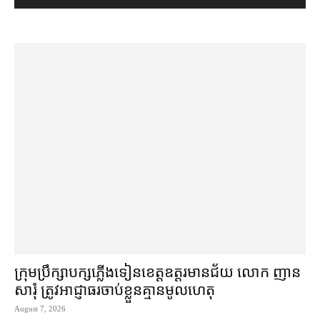
ក្រុមប្រឹក្សា​បក្ស​ភ្លើងទៀន​ខេត្ត​ឧត្ដរមានជ័យ លោក ញាន
សារុំ ត្រូវ​អាជ្ញាធរ​ចាប់ខ្លួន​គ្មាន​មូលហេតុ
August 7, 2026