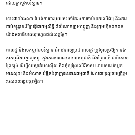
ដោយ​ក្រសួង​បរិស្ថាន។
ទោះជា​យ៉ាងណា តំបន់​ការពារ​មួយ​នេះ​នៅតែ​រង​ការ​កាប់​យក​ឈើ​ធំៗ និង​ការ​
កាប់​ទន្ទ្រាន​ដី​ព្រៃ​ធ្វើជា​កម្មសិទ្ធិ ពី​សំណាក់​ក្រុម​ឈ្មួញ និង​ក្រុមហ៊ុន​ឯកជន​
យ៉ាង​អនាធិបតេយ្យ​រហូតដល់​សព្វថ្ងៃ។
ពលរដ្ឋ និង​សកម្មជន​បរិស្ថាន អំពាវនាវ​ឲ្យ​ប្រជាពលរដ្ឋ ត្រូវ​ចូលរួម​ឱ្យ​កាន់តែ
សកម្ម​និង​បង្ហាញ​ឆន្ទៈ ក្នុង​ការ​ការពារ​ធន​ធាន​ធម្មជាតិ និង​ព្រៃឈើ ជាពិសេស
ព្រៃ​ឡង់ ដើម្បី​ទប់ស្កាត់​បទល្មើស និង​កុំ​ឲ្យ​ព្រៃឈើ​វិនាស ដោយសារ តែ​អ្នក
មាន​លុយ និង​អំណាច បំផ្លិចបំផ្លាញ​ធនធានធម្មជាតិ ដែល​ជា​ទ្រព្យសម្បត្តិ​រួម​
របស់​ពលរដ្ឋ​បន្ត​ទៀត៕