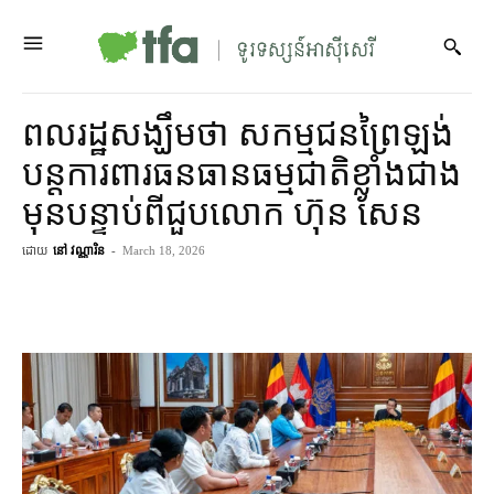
ពលរដ្ឋ​សង្ឃឹម​ថា សកម្មជន​ព្រៃឡង់​
បន្ត​ការពារ​ធនធានធម្មជាតិ​ខ្លាំង​ជាង​
មុន​បន្ទាប់ពី​ជួប​លោក ហ៊ុន សែន
ដោយ
នៅ វណ្ណារិន
-
March 18, 2026