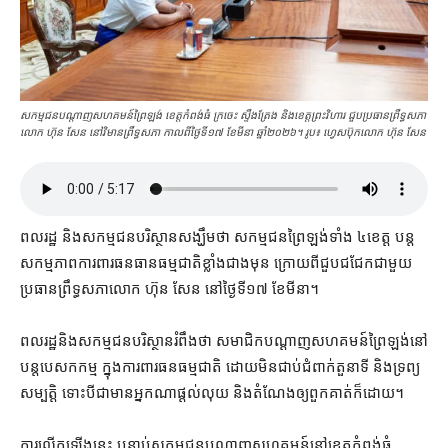
សកម្មជន​បណ្ដាញ​សហគមន៍​ព្រៃឡង់ ខេត្ត​កំពង់ធំ ក្រចេះ ស្ទឹងត្រែង និង​ខេត្ត​ព្រះវិហារ ​ជួបប្រធានព្រឹទ្ធសភា
លោក ហ៊ុន សែន នៅវិមានព្រឹទ្ធសភា កាលពី​ថ្ងៃទី​១៧ ខែ​មីនា ឆ្នាំ​២០២៦។ រូប៖ ហ្វេសប៊ុកលោក ហ៊ុន សែន
ពលរដ្ឋ និង​សកម្មជន​បរិស្ថាន​សង្ឃឹម​ថា សកម្មជន​ព្រៃឡង់​ទាំង ៤​ខេត្ត បន្ត
សកម្មភាព​ការពារ​ធនធាន​ធម្មជាតិ​ខ្លាំង​ជាង​មុន ក្រោយពី​ជួប​ជជែក​ជាមួយ
ប្រធាន​ព្រឹទ្ធសភា​លោក ហ៊ុន សែន នៅ​ថ្ងៃទី​១៧ ខែ​មីនា។
ពលរដ្ឋ​និង​សកម្មជន​បរិស្ថាន​រំពឹង​ថា សមាជិក​បណ្ដាញ​សហគមន៍​ព្រៃឡង់​នៅ​
បន្ត​បេសកកម្ម ក្នុង​ការពារ​ធន​ធម្មជាតិ ដោយ​មិន​ជាប់ជំពាក់​តួនាទី និង​ទ្រព្យ
សម្បត្តិ ទោះបី​ជា​មាន​អ្នកណា​ផ្ដល់​លុយ និង​តំណែង​ឲ្យ​ពួកគាត់​ក៏ដោយ។
ការ​លើកឡើង​នេះ បន្ទាប់​សកម្មជន​បណ្ដាញ​សហគមន៍​នៅ​ខេត្ត​កំពង់ធំ