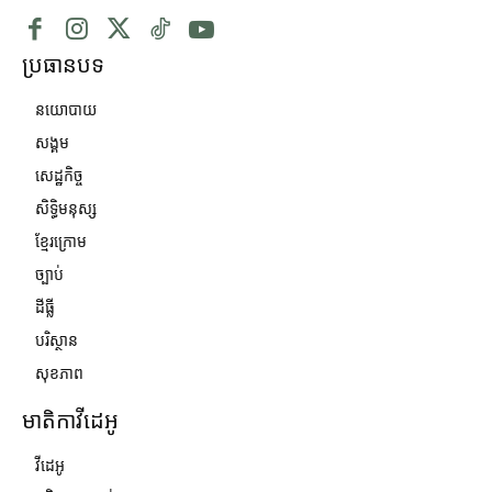
ប្រធានបទ
នយោបាយ
សង្គម
សេដ្ឋកិច្ច
សិទ្ធិមនុស្ស
ខ្មែរក្រោម
ច្បាប់
ដីធ្លី
បរិស្ថាន
សុខភាព
មាតិកាវីដេអូ
វីដេអូ