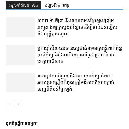
អត្ថបទ​ដែល​ទាក់ទង
បន្ថែម​ពី​អ្នកនិពន្ធ
លោក ម៉ា ចិត្រា និង​សហគមន៍​ព្រៃឡង់​ត្រៀម​
ភស្តុតាង​ឲ្យ​​ក្រសួង​បរិស្ថាន​ដើម្បី​​ចាប់​ជនល្មើស
និង​មន្ត្រី​ពុករលួយ
អ្នកឃ្លាំមើល​ធនធានធម្មជាតិ​ទទូច​ឲ្យ​មន្ត្រី​ពាក់ព័ន្ធ​
ចុះ​ពិនិត្យ​ទីតាំង​អាជីវកម្ម​ឈើ​ទ្រង់ទ្រាយ​ធំ នៅ​
ខេត្តពោធិ៍សាត់
សកម្មជន​បរិស្ថាន និង​សហគមន៍​ស្ទាក់​ចាប់​
រថយន្ត​១​គ្រឿង​កំពុង​ត្រៀម​ដឹកឈើ​ខុសច្បាប់​
ចេញពី​តំបន់​ព្រៃ​ឡង់
ទុក​ឱ្យ​ឆ្លើយ​តប​មួយ