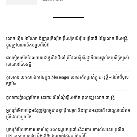
លោក ហ៊ុន ម៉ាណែត ជំរុញ​ឱ្យ​និស្សិត​ប្រឹងរៀន​ដើម្បី​បម្រើ​ជាតិ ប៉ុន្តែ​លោក និង​មន្ត្រី​​
ខ្លួន​ត្រូវ​បាន​លើក​បន្តុប​ពី​ម៉ែឪ
ជនភៀសសឹក​ដែល​បាត់បង់​ផ្ទះ​និង​ដី​នៅ​ព្រំដែន​ស្នើសុំ​រដ្ឋាភិបាល​ផ្តល់​កម្មសិទ្ធិ​ច្បាស់
លាស់​នៅ​តំបន់​ថ្មី
តុលាការ​​ យកសារឯកជនក្នុង Messenger ចោទអតីតព្រះភិក្ខុ ជា វុទ្ធី «ជាអំពើខុស
ច្បាប់»
តុលាការ​ភ្នំពេញ​​បើកសវនាការ​លើ​សំណុំរឿង​​អតីត​ព្រះសង្ឃ លោក ជា វុទ្ធី
អ្នកឃ្លាំមើល​សង្គម​ជំរុញ​ឱ្យ​កម្ពុជា​បន្ត​ប្រើ​ការទូត និង​ច្បាប់​អន្តរជាតិ ដោះស្រាយ​វិវាទ​
ព្រំដែន​ជាមួយ​ថៃ
អ្នកឃ្លាំមើល​ថា​ការ​យក​សំឡេង​ពលរដ្ឋ​មក​ប្រឆាំង​នឹង​របាយការណ៍​របស់​ប្រេសិត
UN របស់​យោធា​ថៃ នឹង​ធ្វើ​ឱ្យ​ជម្លោះព្រំដែន​កាន់តែ​រ៉ាំរ៉ៃ