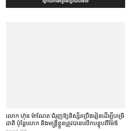
លោក ហ៊ុន ម៉ាណែត ជំរុញ​ឱ្យ​និស្សិត​ប្រឹងរៀន​ដើម្បី​បម្រើ​
ជាតិ ប៉ុន្តែ​លោក និង​មន្ត្រី​​ខ្លួន​ត្រូវ​បាន​លើក​បន្តុប​ពី​ម៉ែឪ
August 6, 2026