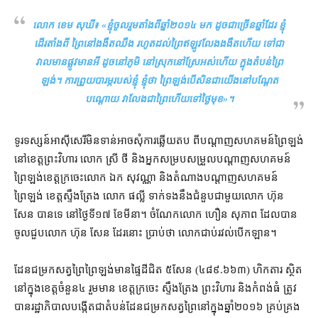
លោក ខេម សុឃី៖ «
ខ្ញុំ​ចូលរួម​តាំងពី​ឆ្នាំ​២០១៤ មក ដូចជា​ច្រើន​ឆ្នាំ​ដែរ ខ្ញុំ​
ដើរ​តាំងពី ព្រៃ​នៅ​ងងឹតឈឹង រហូតដល់​ព្រៃ​ឥឡូវ​លែង​ងងឹត​ហើយ ទៅជា​
វាល​មាន​ផ្លូវ​មានអី ដូច​នៅ​ភូមិ នៅ​ស្រុក​នៅ​ស្រែ​អស់ហើយ ក្នុង​តំបន់​ព្រៃ​
ឡង់​។ ការ​ព្រួយបារម្ភ​របស់​ខ្ញុំ ខ្ញុំ​ថា ព្រៃ​ឡង់​បើសិនជា​យើង​នៅ​បណ្ដែត
បណ្ដោយ វា​លែង​ជា​ព្រៃ​ហើយ​ទៅ​ថ្ងៃមុខ
»។
ទូរទស្សន៍​អាស៊ីសេរី​មិន​ទាន់​អាច​សុំ​ការ​ឆ្លើយ​តប ពី​បណ្ដាញ​សហគមន៍​ព្រៃឡង់
នៅ​ខេត្ត​ព្រះវិហារ លោក ស្រី ថី និង​អ្នកសម្របសម្រួល​បណ្ដាញ​សហគមន៍
ព្រៃ​ឡង់​ខេត្តក្រចេះ​លោក ឯក សុវណ្ណា និង​តំណាង​បណ្ដាញ​សហគមន៍​
ព្រៃឡង់ ខេត្ត​ស្ទឹងត្រែង លោក ផល្លី ទាក់ទង​នឹង​ជំនួប​ជាមួយ​លោក ហ៊ុន
សែន បាន​ទេ នៅ​ថ្ងៃទី​១៧ ខែ​មីនា។ ចំណែក​លោក ហឿន សុភាព ដែល​បាន​
ចូល​ជួប​លោក ហ៊ុន សែន ដែរ​នោះ ប្រាប់​ថា លោក​ជាប់រវល់​បើកឡាន។
ដែន​ជម្រក​សត្វព្រៃ​ព្រៃឡង់​មាន​ផ្ទៃដី​ជិត ៥​សែន (៤៨៩.៦៦៣) ហិកតារ ស្ថិត​
នៅ​ក្នុង​ខេត្ត​ចំនួន​៤ រួមមាន ខេត្តក្រចេះ ស្ទឹងត្រែង ព្រះវិហារ និង​កំពង់ធំ ត្រូវ​
បាន​រដ្ឋាភិបាល​បង្កើត​ជា​តំបន់​ដែនជម្រកសត្វព្រៃ​នៅក្នុង​ឆ្នាំ​២០១៦ គ្រប់គ្រង​