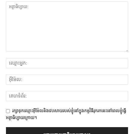
រក្សាទុកឈ្មោះអ៊ីម៉ែលនិងវេបសាយរបស់ខ្ញុំនៅក្នុងកម្មវិធីរុករកនេះនៅពេលខ្ញុំធ្វើ
អត្ថាធិប្បាយក្រោយ។