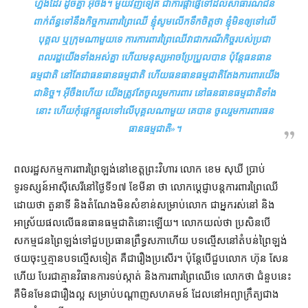
ហ្នឹង​ដែរ ដូចគ្នា អ៊ីចឹង​។ មួយវិញទៀត ជា​ការ​ផ្ដាំផ្ញើ​ទៅដល់​សាធារណជន
ពាក់ព័ន្ធ​ទៅ​នឹង​កិច្ច​ការពារ​ព្រៃឈើ ខ្ញុំ​សូម​លើកទឹកចិត្ត​ថា ខ្ញុំ​មិន​ឲ្យ​ទៅលើ​
បុគ្គល ឬ​ក្រុម​ណាមួយ​ទេ ការ​ការពារ​ព្រៃឈើ​វា​ជា​ករណី​កិច្ច​របស់​ប្រជា
ពលរដ្ឋ​យើង​ទាំងអស់​គ្នា ហើយ​មនុស្ស​អាច​ប្រែប្រួល​បាន ប៉ុន្តែ​ធនធាន
ធម្មជាតិ នៅតែ​ជា​ធនធានធម្មជាតិ ហើយ​ធនធានធម្មជាតិ​តែងការ​ពារ​យើង​
ជានិច្ច​។ អ៊ីចឹង​ហើយ យើង​ត្រូវតែ​ចូលរួម​ការពារ នៅ​ធនធានធម្មជាតិ​ទាំង
នោះ ហើយ​កុំ​ផ្ដេកផ្ដួល​ទៅលើ​បុគ្គល​ណាមួយ គេ​បាន ចូលរួម​ការពារ​ធន​
ធាន​ធម្មជាតិ
»។
ពលរដ្ឋ​សកម្ម​ការពារ​ព្រៃឡង់​នៅ​ខេត្តព្រះវិហារ លោក ខេម សុឃី ប្រាប់​
ទូរទស្សន៍​អាស៊ីសេរី​នៅ​ថ្ងៃទី​១៧ ខែមីនា ថា លោក​ប្ដេជ្ញា​បន្ត​ការពារ​ព្រៃឈើ
ដោយ​ថា តួនាទី និង​តំណែង​មិន​សំខាន់​សម្រាប់​លោក ជា​អ្នក​រស់នៅ និង​
អាស្រ័យ​ផល​លើ​ធនធាន​ធម្មជាតិ​នោះ​ឡើយ​។ លោក​យល់ថា ប្រសិនបើ​
សកម្មជន​ព្រៃ​ឡង់​ទៅ​ជួប​ប្រធាន​ព្រឹទ្ធសភា​ហើយ បទល្មើស​នៅ​តំបន់​ព្រៃ​ឡង់​
ថយ​ចុះ​ឬ​គ្មាន​បទល្មើស​ទៀត គឺជា​រឿង​ប្រសើរ​។ ប៉ុន្តែ​បើ​ជួប​លោក ហ៊ុន សែន
ហើយ បែរជា​គ្មាន​វិធានការ​ទប់ស្កាត់ និង​ការពារ​ព្រៃឈើ​ទេ លោក​ថា ជំនួប​នេះ
គឺ​មិនមែន​ជា​រឿង​ល្អ សម្រាប់​បណ្ដាញ​សហគមន៍ ដែល​នៅ​អព្យាក្រឹត្យ​ជាង