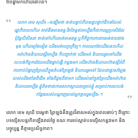
២០​ឆ្នាំ​មក​ហើយ​នោះ​ទេ។
លោក ខេម សុឃី៖ «
សង្ឃឹមថា គាត់​បន្ទាប់ពី​បាន​ជួប​ថ្នាក់ដឹកនាំ​របស់​
រដ្ឋាភិបាល​ហើយ គាត់​នឹង​មាន​ឆន្ទៈ​រឹតតែ​ខ្ពស់​អាហ្នឹង​ក៏​ជា​ការ​ល្អ​ប្រសើរ​ដែរ
ប៉ុន្តែ​បើសិនជា គាត់​ទៅ​ហើយ​អត់​មាន​ឆន្ទៈ​ឬក៏​កិច្ចការ​ការពារ​អន់ថយ​ជាង​
មុន ហើយ​ម្យ៉ាងទៀត យើង​អត់​អព្យាក្រឹត្យ។ កាលណា​តែ​យើង​នេះ​ហើយ
អត់​ហ៊ាន​និយាយ​ស្ដី​អាហ្នឹង ក៏​បញ្ជាក់​ថា យើង​អត់ និយាយ​រួម​ទៅ​យើង​
លះបង់​កិច្ច​ការដែល​យើង​ធ្លាប់ធ្វើ កន្លង​មក យើង​ហ៊ាន​និយាយ​ហ៊ាន​ស្ដី​អំពី​
ការ​កាប់​បំផ្លាញ​ព្រៃឈើ​ក្នុង​តំបន់​ព្រៃ​ឡង់ និយាយ​រួម​ទៅ ដែល​ជា​ផ្ទះសម្បែង​
របស់​យើង​តាំង​ពី​ដើម តាំងពី​ដូន​ពី​តា​មក យើង​រស់នៅ​ក្នុង​ព្រៃ​យើង​អត់​ហ៊ាន​
និយាយ​អាហ្នឹង ខ្ញុំ​គិតថា​ជា​ការ​សោកស្ដាយ​សម្រាប់​ខ្ញុំ សម្រាប់​ការ​លះបង់​
កន្លែង​របស់​បណ្ដាញ​របស់​អ្នកចូលរួម​ហ្នឹង
»។
លោក ខេម សុឃី បារម្ភ​ថា ព្រៃ​ឡង់​នឹង​ត្រូវ​វិនាស​អស់​ក្នុង​ពេល​ឆាប់ៗ ពីព្រោះ​
បទល្មើស​បន្ត​កើតឡើង​រាល់ថ្ងៃ ខណៈ​ការទប់ស្កាត់​បទល្មើស​កន្លង​មក និង​
បច្ចុប្បន្ន គឺ​គ្មាន​ប្រសិទ្ធភាព។