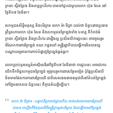
ក្រចេះ ស្ទឹងត្រែង និង​ខេត្ត​ព្រះវិហារ បាន​ទៅ​ជួប​ជាមួយ​លោក ហ៊ុន សែន នៅ​
ថ្ងៃទី​១៧ ខែ​មីនា។
សកម្មជន​សិទ្ធិមនុស្ស និង​បរិស្ថាន លោក ម៉ា ចិត្រា យល់​ថា ជំនួប​រវាង​ប្រធាន​
ព្រឹទ្ធសភា​លោក ហ៊ុន សែន និង​សកម្មជន​ព្រៃឡង់​ទាំង ៤​ខេត្ត គឺ​កំពង់ធំ
ក្រចេះ ស្ទឹងត្រែង និង​ព្រះវិហារ ជា​រឿង​ល្អ ប្រសិនបើ​ការ​ជួប​នេះ អាច​ចូលរួម​
ចំណែក​ការពារ​ព្រៃ​ឡង់ ខណៈ​កន្លងទៅ មន្ត្រី​រដ្ឋាភិបាល​ធ្វើ​ការ​មិន​បាន​ល្អ
បណ្ដោយ​ឲ្យ​មាន​ការ​កាប់​បំផ្លាញ​ព្រៃឡង់​ធ្ងន់ធ្ងរ។
លោក​ប្រាប់​ទូរទស្សន៍​អាស៊ីសេរី​នៅ​ថ្ងៃទី​១៧ ខែមីនា​ថា ការ​ជួប​នេះ អាច​ជា​ការ​
លើកទឹកចិត្ត​សកម្មជន​ព្រៃ​ឡង់ ឲ្យ​ចូលរួម​ការពារ​បន្ថែម​ទៀត ប៉ុន្តែ​ប្រសិនបើ​
មិន​មាន​ផែនការ​ការពារ​ព្រៃឈើ ជាពិសេស​ធនធាន​ធម្មជាតិ​នៅ​តំបន់​ព្រៃ​ឡង់​
ទៅ​ថ្ងៃ​អនាគត​ទេ ជំនួប​នេះ គឺ​គ្មាន​ន័យ​អ្វី​ឡើយ។
លោក ម៉ា ចិត្រា៖ «
បន្ទាប់ពី​ពួកគាត់​ជួប​ហើយ គាត់​អត់​អាច​ការពារ​ព្រៃឈើ​
បានទេ អាហ្នឹង​ក៏​មិន​ខុស​អី​ពី​មន្ត្រី​ក្រសួង​បរិស្ថាន ដែល​ធ្វើការ​នៅ​ព្រៃ​ឡង់​