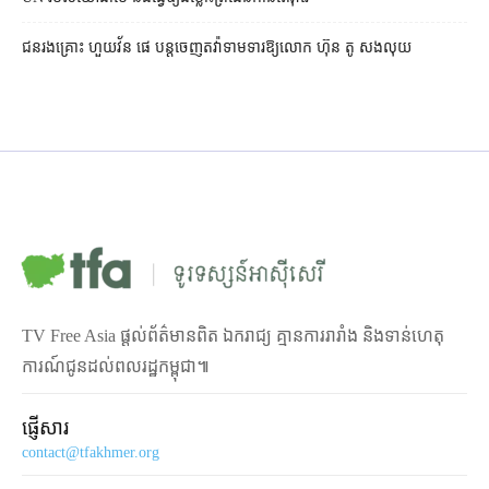
ជនរងគ្រោះ ហួយវ័ន ផេ បន្ត​ចេញ​តវ៉ា​ទាមទារ​ឱ្យ​លោក ហ៊ុន តូ សង​លុយ
TV Free Asia ផ្ដល់ព័ត៌មានពិត ឯករាជ្យ គ្មានការរារាំង និងទាន់ហេតុ
ការណ៍ជូនដល់ពលរដ្ឋកម្ពុជា៕
ផ្ញើសារ
contact@tfakhmer.org