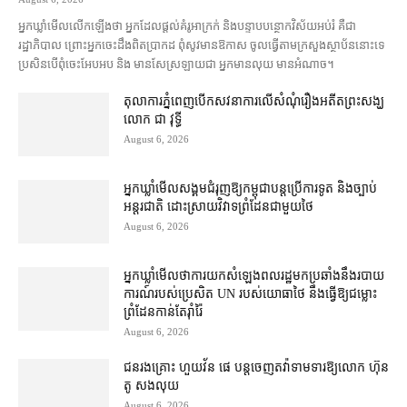
អ្នកឃ្លាំមើល​លើកឡើង​ថា អ្នក​ដែល​ផ្ដល់​គំរូ​អាក្រក់ និង​បន្ទាបបន្ថោក​វិស័យ​អប់រំ គឺជា​
រដ្ឋាភិបាល ព្រោះ​អ្នកចេះដឹង​ពិតប្រាកដ ពុំ​សូវ​មានឱកាស ចូល​ធ្វើតាម​ក្រសួង​ស្ថាប័ន​នោះ​ទេ
ប្រសិនបើ​ពុំ​ចេះ​អែបអប និង មាន​សែស្រឡាយ​ជា អ្នកមាន​លុយ មានអំណាច។
តុលាការ​ភ្នំពេញ​​បើកសវនាការ​លើ​សំណុំរឿង​​អតីត​ព្រះសង្ឃ
លោក ជា វុទ្ធី
August 6, 2026
អ្នកឃ្លាំមើល​សង្គម​ជំរុញ​ឱ្យ​កម្ពុជា​បន្ត​ប្រើ​ការទូត និង​ច្បាប់​
អន្តរជាតិ ដោះស្រាយ​វិវាទ​ព្រំដែន​ជាមួយ​ថៃ
August 6, 2026
អ្នកឃ្លាំមើល​ថា​ការ​យក​សំឡេង​ពលរដ្ឋ​មក​ប្រឆាំង​នឹង​របាយ
ការណ៍​របស់​ប្រេសិត UN របស់​យោធា​ថៃ នឹង​ធ្វើ​ឱ្យ​ជម្លោះ
ព្រំដែន​កាន់តែ​រ៉ាំរ៉ៃ
August 6, 2026
ជនរងគ្រោះ ហួយវ័ន ផេ បន្ត​ចេញ​តវ៉ា​ទាមទារ​ឱ្យ​លោក ហ៊ុន
តូ សង​លុយ
August 6, 2026