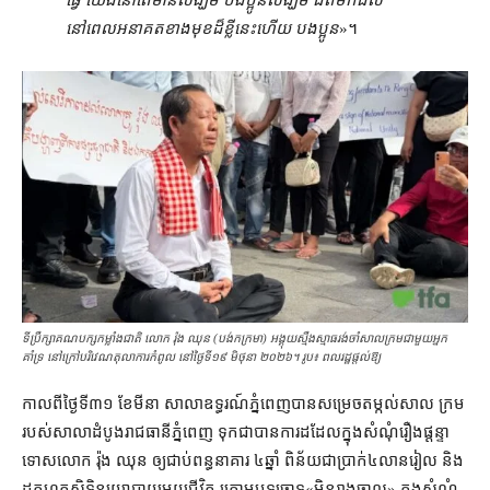
ធ្វើ យើង​នៅតែ​មាន​សង្ឃឹម បងប្អូន​សង្ឃឹម ជិត​មកដល់​
នៅពេល​អនាគត​ខាងមុខ​ដ៏​ខ្លី​នេះ​ហើយ បងប្អូន
»។
ទីប្រឹក្សា​គណបក្ស​កម្លាំងជាតិ លោក រ៉ុង ឈុន (បង់កក្រមា) អង្គុយស្មឹងស្មាធរង់ចាំសាលក្រមជាមួយអ្នក
គាំទ្រ នៅក្រៅបរិវេណតុលាការ​កំពូល នៅថ្ងៃទី១៩ មិថុនា ២០២៦។ រូប៖ ពលរដ្ឋផ្ដល់ឱ្យ
កាលពី​ថ្ងៃទី​៣១ ខែមីនា សាលាឧទ្ធរណ៍​ភ្នំពេញ​បានសម្រេច​តម្កល់​សាល ក្រម
របស់​សាលាដំបូង​រាជធានី​ភ្នំពេញ ទុកជា​បាន​ការ​ដដែល​ក្នុង​សំណុំរឿង​ផ្ដន្ទា
ទោស​លោក រ៉ុង ឈុន ឲ្យ​ជាប់ពន្ធនាគារ ៤​ឆ្នាំ ពិន័យ​ជា​ប្រាក់​៤​លាន​រៀល និង​
ដកហូត​សិទ្ធិ​នយោបាយ​មួយ​ជីវិត ក្រោម​បទ​ចោទ​«​មិន​រាងចាល​» ក្នុង​សំណុំ