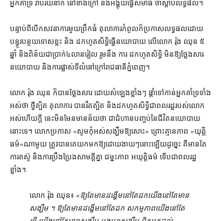
អ្នកគាំទ្រ រាប់​រយ​នាក់ នៅ​ខាងក្រៅ និង​អង្គុយ​ធ្វើ​សមាធិ ចាំ​ស្ដាប់​លទ្ធផល។
បន្ទាប់ពី​បើកសវនាការ​មួយ​ព្រឹក​ធំ តុលាការ​កំពូល​ក៏​ប្រកាស​លទ្ធផល​ដោយ​
បន្ធូរ​បន្ថយទោស​ខ្លះ និង ដកហូត​សិទ្ធិ​ធ្វើ​នយោបាយ លើ​លោក រ៉ុង ឈុន ៥​
ឆ្នាំ និង​ពិន័យ​ជា​ប្រាក់​៤​លាន​រៀល រួម​នឹង ការ ដកហូត​សិទ្ធិ មិន​ឱ្យ​ថ្លែង​សារ​
នយោបាយ និង​ការ​ផ្លាស់​ទីលំនៅ​ក្រៅ​រាជធានី​ភ្នំពេញ។
លោក រ៉ុង ឈុន ក៏បាន​ថ្លែង​សារ ដោយ​សំឡេង​ខ្លាំងៗ ផ្ដាំ​ទៅកាន់​អ្នកគាំទ្រ​ទាំង
អស់​ថា ថ្វី​ត្បិត តុលាការ បាន​រឹតត្បិត និង​ដកហូត​សិទ្ធិ​ជា​ពលរដ្ឋ​របស់​លោក​
អស់ហើយ​ក្ដី នេះ​មិនមែន​មានន័យថា ជា​ជំហាន​បញ្ចប់​នៃ​ជីវិត​នយោបាយ​
នោះ​ទេ​។ លោក​ប្រកាស «​សូមកុំ​អស់សង្ឃឹម​ឱ្យ​សោះ​» ព្រោះ​គ្មាន​ភាព «​យុត្តិ
ធម៌​»​ណាមួយ ត្រូវ​បាន​គេ​យក​មក​ឱ្យ​ដោយ​ងាយៗ​នោះ​ឡើយ​ដូច្នេះ គឺ​មានតែ​
ការ​តស៊ូ និង​ការ​ប្រឹងប្រែង​សាមគ្គី​គ្នា ជម្នះ​ភាព អយុត្តិធម៌ ទើប​ជា​ពលរដ្ឋ​
ខ្លាំង។
លោក រ៉ុង ឈុន៖ «
​ឱ្យ​តែ​មាន​ដង្ហើម​នៅតែ​ដក​យើង​នៅតែ​មាន​
សង្ឃឹម ។ ឱ្យ​តែ​មាន​ដង្ហើម​នៅតែ​ដក សកម្មភាព​យើង​នៅតែ​