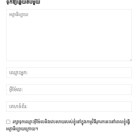
ទុក​ឱ្យ​ឆ្លើយ​តប​មួយ
រក្សាទុកឈ្មោះអ៊ីម៉ែលនិងវេបសាយរបស់ខ្ញុំនៅក្នុងកម្មវិធីរុករកនេះនៅពេលខ្ញុំធ្វើ
អត្ថាធិប្បាយក្រោយ។