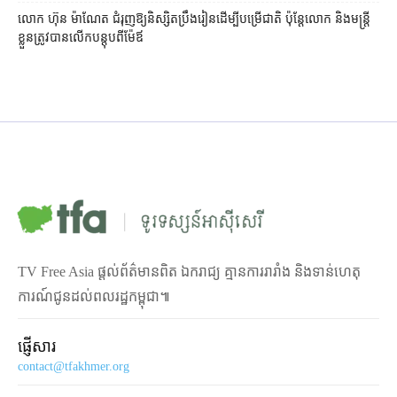
លោក ហ៊ុន ម៉ាណែត ជំរុញ​ឱ្យ​និស្សិត​ប្រឹងរៀន​ដើម្បី​បម្រើ​ជាតិ ប៉ុន្តែ​លោក និង​មន្ត្រី​​
ខ្លួន​ត្រូវ​បាន​លើក​បន្តុប​ពី​ម៉ែឪ
TV Free Asia ផ្ដល់ព័ត៌មានពិត ឯករាជ្យ គ្មានការរារាំង និងទាន់ហេតុ
ការណ៍ជូនដល់ពលរដ្ឋកម្ពុជា៕
ផ្ញើសារ
contact@tfakhmer.org