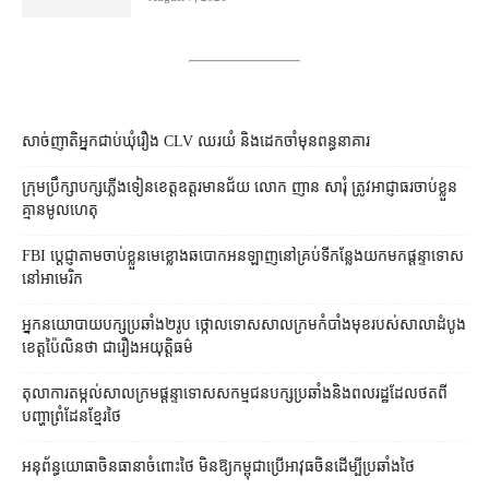
សាច់ញាតិអ្នកជាប់ឃុំរឿង CLV ឈរយំ និងដេកចាំមុនពន្ធនាគារ
ក្រុមប្រឹក្សា​បក្ស​ភ្លើងទៀន​ខេត្ត​ឧត្ដរមានជ័យ លោក ញាន សារុំ ត្រូវ​អាជ្ញាធរ​ចាប់ខ្លួន​
គ្មាន​មូលហេតុ
FBI ប្ដេជ្ញា​តាម​ចាប់ខ្លួន​មេខ្លោង​ឆបោក​អនឡាញ​នៅ​គ្រប់​ទីកន្លែង​យក​មក​ផ្ដន្ទាទោស​
នៅ​អាមេរិក
អ្នកនយោបាយ​បក្ស​ប្រឆាំង​២​រូប ថ្កោលទោស​សាលក្រម​កំបាំងមុខ​របស់​សាលាដំបូង​
ខេត្ត​ប៉ៃលិន​ថា ជា​រឿង​អយុត្តិធម៌
តុលាការ​តម្កល់​សាលក្រម​ផ្ដន្ទាទោស​សកម្មជន​បក្ស​ប្រឆាំង​និង​ពលរដ្ឋ​ដែល​ថត​ពី​
បញ្ហា​ព្រំដែន​ខ្មែរ​ថៃ
អនុព័ន្ធយោធា​ចិន​ធានា​ចំពោះ​ថៃ មិន​ឱ្យ​កម្ពុជា​ប្រើ​អាវុធ​ចិន​ដើម្បី​ប្រឆាំង​ថៃ ​