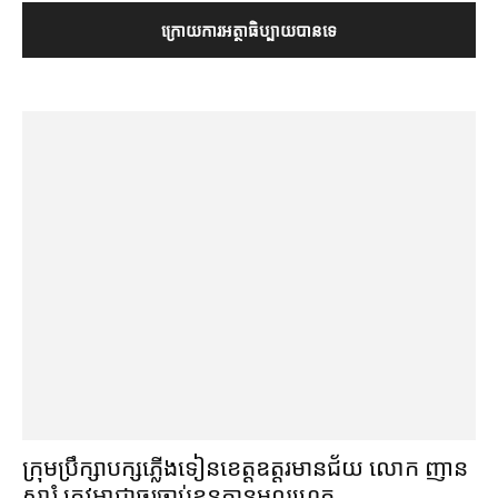
ក្រុមប្រឹក្សា​បក្ស​ភ្លើងទៀន​ខេត្ត​ឧត្ដរមានជ័យ លោក ញាន
សារុំ ត្រូវ​អាជ្ញាធរ​ចាប់ខ្លួន​គ្មាន​មូលហេតុ