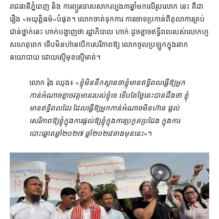
រាជធានី​ភ្នំពេញ និង ការ​ព្យួរទោស​សាកល្បង​៣​ឆ្នាំ​មក​លើ​រូបលោក នេះ គឺជា
រឿង «​អយុត្តិធម៌​»​បំផុត​។ លោក​ចាត់ទុក​ការ ការចោទប្រកាន់​ពី​តុលាការ​គ្រប់​
ជាន់ថ្នាក់​នេះ ហាក់​បង្ហាញថា រដ្ឋាភិបាល ហាក់ ដូច​ខ្លាច​ឥទ្ធិពល​របស់​លោក​ហួ
សហេតុ​ពេក ទើប​មិន​ហ៊ាន​បើក​សេរីភាព​ឱ្យ លោក​ចូល​ប្រឡូក​ក្នុង​ឆាក​
នយោបាយ ដោយ​ស្មើ​មុខ​ស្មើ​មាត់។
លោក រ៉ុង ឈុង៖ «
​ខ្ញុំ​មិន​នឹក​ស្ថាន​ថា​ខ្ញុំ​មាន​ឥទ្ធិពល​ធ្វើ​ឱ្យ​អ្នក
កាន់អំណាច​ខ្លាច​វត្តមាន​របស់ខ្ញុំ​ទេ ទើបតែ​ថ្ងៃនេះ​បាន​ដឹង​ថា ខ្ញុំ​
មាន​ឥទ្ធិពល​ដែរ ដែល​ធ្វើ​ឱ្យ​អ្នកកាន់អំណាច​មិន​ហ៊ាន ផ្ដល់​
សេរីភាព​ឱ្យ​ខ្ញុំ​ក្នុង​ការ​ផ្ដល់​ឱ្យ​ខ្ញុំ​ក្នុង​ការ​ប្រកួតប្រជែង ក្នុង​ការ​
បោះឆ្នោត​ឆ្នាំ​២០២៧ ឆ្នាំ​២០២៨​ខាង​មុន​នេះ
»។