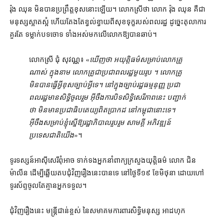
រ៉ុង ឈុន មិន​បាន​ប្រព្រឹត្ត​ខុស​នោះ​ឡើយ។ លោកស្រី​ថា លោក រ៉ុង ឈុន គឺជា​
មនុស្ស​ស្អាតស្អំ ហើយ​តែងតែ​ខ្វល់ខ្វាយ​ពី​សុខទុក្ខ​របស់​ពលរដ្ឋ ដូច្នេះ​តុលាការ
គួរតែ ទម្លាក់​បទ​ចោទ ទាំងអស់​មក​លើ​លោក​ឱ្យ​បាន​ឆាប់។
លោកស្រី ជុំ សុវណ្ណ៖ «
ឃើញថា អយុត្តិធម៌​សម្រាប់​លោកគ្រូ​
ណាស់ ក្នុងនាម លោកគ្រូ​ជា​ប្រជាពលរដ្ឋ​មួយ​រូប ។ លោកគ្រូ​
មិន​បាន​ធ្វើ​អ្វី​ខុសច្បាប់​អ្វី​ទេ​។ នៅក្នុង​ច្បាប់រដ្ឋធម្មនុញ្ញ ប្រជា
ពលរដ្ឋ​មាន​សិទ្ធិ​ចូលរួម អ៊ីចឹង​ការ​បិទ​សិទ្ធិ​សេរីភាព​នេះ បញ្ជាក់​
ថា មិន​មាន​ប្រជាធិបតេយ្យ​ពិតប្រាកដ នៅ​កម្ពុជា​នោះ​ទេ។
អ៊ីចឹង​សម្រាប់​ខ្ញុំ​ស្នើ​ឱ្យ​រដ្ឋាភិបាល​រួបរួម សាមគ្គី អភិវឌ្ឍន៍​
ប្រទេសជាតិ​យើង
»។
ទូរទស្សន៍​អាស៊ីសេរី​ពុំ​អាច ទាក់ទង​អ្នកនាំពាក្យ​ក្រសួងយុត្តិធម៌ លោក ជិន
ម៉ាលីន ដើម្បី​ឆ្លើយតប​ជុំវិញ​រឿង​នេះ​បានទេ នៅ​ថ្ងៃទី​១៩ ខែ​មិថុនា ដោយ​ហៅ​
ទូរស័ព្ទ​ចូល​តែ​គ្មាន​អ្នកទទួល។
ជុំវិញ​រឿង​នេះ មន្ត្រីជាន់ខ្ពស់ នៃ​សមាគម​ការពារ​សិទ្ធិមនុស្ស អាដហុក