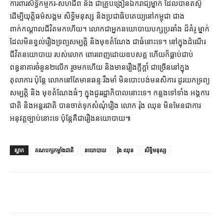
ការពារ​សិទ្ធិ​កម្មករ​-​សហជីព និង ជា​គ្រូបង្រៀន​ឯករាជ្យ​ម្នាក់ ដែល​បាន​តស៊ូ
ដើម្បី​យុត្តិធម៌​សង្គម សិទ្ធិមនុស្ស និង​ប្រជាធិបតេយ្យ​នៅ​កម្ពុជា ជាង​
ពាក់កណ្ដាល​ជីវិត​មក​ហើយ។ លោក​ជា​អ្នកនយោបាយ​បក្ស​ប្រឆាំង ដ៏​គំរូ ម្នាក់​
ដែល​មិន​ខ្វល់​រឿង​ទ្រព្យសម្បត្តិ និង​មុខតំណែង ជាធំ​នោះ​ទេ។ នៅក្នុង​ដំណើរ​
ជីវិត​នយោបាយ របស់​លោក ពោរពេញ​ដោយ​ឧបសគ្គ ហើយក៏​ធ្លាប់​ជាប់
ពន្ធនាគារ​ចំនួន​២​លើក រួច​មក​ហើយ និង​មានរឿង​ក្ដីក្ដាំ ជាច្រើន​នៅក្នុង​
តុលាការ ប៉ុន្តែ លោក​នៅតែ​មាន​ឆន្ទៈ​រឹងមាំ មិន​បោះបង់​មនសិការ ដូរ​យក​ទ្រព្យ
សម្បត្តិ និង មុខតំណែង​ធំៗ ក្នុង​ជួរ​រដ្ឋាភិបាល​នោះ​ទេ​។ កន្លងទៅ​ទាំង អង្គការ​
ជាតិ និង​អន្តរជាតិ បាន​ចាត់ទុក​សំណុំរឿង លោក រ៉ុង ឈុន មិនមែន​ជា​ការ
អនុវត្ត​ច្បាប់​នោះ​ទេ ប៉ុន្តែ​គឺជា​រឿង​នយោបាយ៕
ស្លាក
គណបក្សកម្លាំងជាតិ
នយោបាយ
រ៉ុង ឈុន
សិទ្ធិមនុស្ស