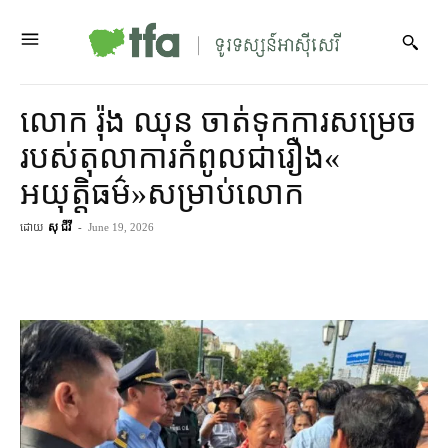
លោក រ៉ុង ឈុន ចាត់ទុក​ការសម្រេច​
របស់​តុលាការ​កំពូល​ជា​រឿង​«​
អយុត្តិធម៌»សម្រាប់​លោក
ដោយ
សុ ជីវី
-
June 19, 2026