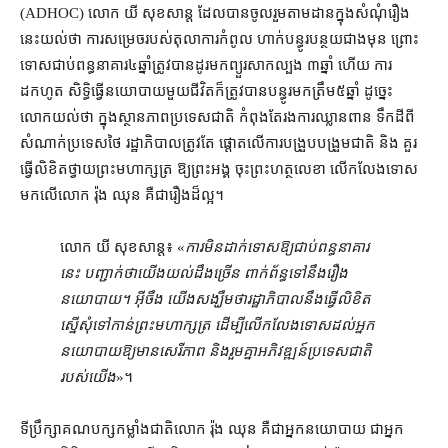
(ADHOC) លោក យី សុខសាន្ត ដែល​បាន​ចូលរួម​តាមដាន​ក្នុង​សំណុំ​រឿង​
នេះ​យល់​ថា ការសម្រេច​របស់​តុលាការ​កំពូល ហាក់​បន្ធូរបន្ថយ​ជាង​មុន ព្រោះ​
ទោស​ជាប់ពន្ធនាគារ​៤​ឆ្នាំ​ត្រូវ​បាន​ដូរ​មក​ព្យួរ​សាកល្បង ៣​ឆ្នាំ ហើយ ការ​
ដកហូត សិទ្ធិ​ធ្វើ​នយោបាយ​មួយ​ជីវិត​ក៏​ត្រូវ​បាន​បន្ធូរ​មក​ត្រឹម​៥​ឆ្នាំ ដូច្នេះ
លោក​យល់ថា ក្នុង​ស្ថានភាព​ប្រទេសជាតិ កំពុងតែ​រង​ការឈ្លានពាន ទឹកដី​ពី​
សំណាក់​ប្រទេស​ថៃ រដ្ឋាភិបាល​ត្រូវតែ ផ្ដោត​លើ​ការ​បង្រួបបង្រួម​ជាតិ និង គួរ​
ធ្វើ​លិខិត​ថ្វាយ​ព្រះមហាក្សត្រ ឱ្យ​ព្រះអង្គ ចុះ​ព្រះ​ហត្ថលេខា លើកលែងទោស​
មក​លើ​លោក រ៉ុង ឈុន គឺជា​រឿង​ដ៏​ល្អ។
លោក យី សុខសាន្ត៖ «
ការ​មិន​ដាក់ទោស​ឱ្យ​ជាប់ពន្ធនាគារ​
នេះ បញ្ជាក់​ថា​យើង​យល់ដឹង​ច្រើន ពាក់ព័ន្ធ​ទៅ​នឹង​រឿង​
នយោបាយ​។ អ៊ីចឹង យើង​សង្ឃឹមថា​រដ្ឋាភិបាល​នឹង​ធ្វើ​លិខិត​
ស្នើសុំ​ទៅកាន់​ព្រះមហាក្សត្រ ដើម្បី​លើកលែងទោស​ដល់​អ្នក
នយោបាយ​ឱ្យ​មាន​សេរីភាព និង​រួមគ្នា​អភិវឌ្ឍន៍​ប្រទេសជាតិ​
របស់​យើង
»។
ទីប្រឹក្សា​គណបក្ស​កម្លាំង​ជាតិ​លោក រ៉ុង ឈុន គឺជា​អ្នកនយោបាយ ជា​អ្នក