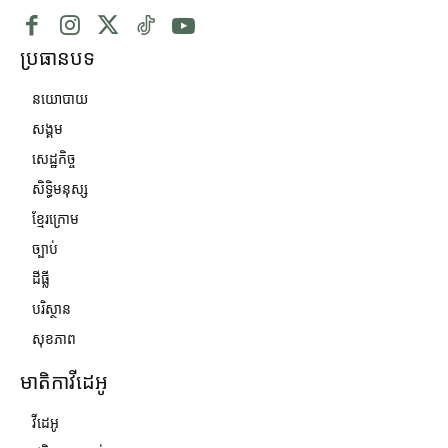
ប្រធានបទ
នយោបាយ
សង្គម
សេដ្ឋកិច្ច
សិទ្ធិមនុស្ស
ខ្មែរក្រោម
ច្បាប់
ដីធ្លី
បរិស្ថាន
សុខភាព
មាតិកាវីដេអូ
វីដេអូ