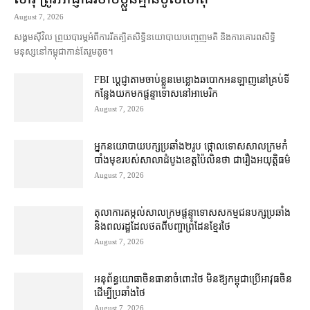
August 7, 2026
សង្គម​ស៊ីវិល ព្រួយបារម្ភ​អំពី​ការ​រឹតត្បិត​សិទ្ធិ​នយោបាយ​បញ្ចេញមតិ និង​ការគោរព​សិទ្ធិ
មនុស្ស​នៅ​កម្ពុជា​កាន់តែ​រួម​តូច។
FBI ប្ដេជ្ញា​តាម​ចាប់ខ្លួន​មេខ្លោង​ឆបោក​អនឡាញ​នៅ​គ្រប់​ទី
កន្លែង​យក​មក​ផ្ដន្ទាទោស​នៅ​អាមេរិក
August 7, 2026
អ្នកនយោបាយ​បក្ស​ប្រឆាំង​២​រូប ថ្កោលទោស​សាលក្រម​កំ
បាំងមុខ​របស់​សាលាដំបូង​ខេត្ត​ប៉ៃលិន​ថា ជា​រឿង​អយុត្តិធម៌
August 7, 2026
តុលាការ​តម្កល់​សាលក្រម​ផ្ដន្ទាទោស​សកម្មជន​បក្ស​ប្រឆាំង​
និង​ពលរដ្ឋ​ដែល​ថត​ពី​បញ្ហា​ព្រំដែន​ខ្មែរ​ថៃ
August 7, 2026
អនុព័ន្ធយោធា​ចិន​ធានា​ចំពោះ​ថៃ មិន​ឱ្យ​កម្ពុជា​ប្រើ​អាវុធ​ចិន​
ដើម្បី​ប្រឆាំង​ថៃ ​
August 7, 2026