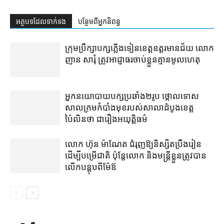
អត្ថបទ​ដែល​ទាក់ទង
បន្ថែម​ពី​អ្នកនិពន្ធ
ក្រុមប្រឹក្សា​បក្ស​ភ្លើងទៀន​ខេត្ត​ឧត្ដរមានជ័យ លោក
ញាន សារុំ ត្រូវ​អាជ្ញាធរ​ចាប់ខ្លួន​គ្មាន​មូលហេតុ
អ្នកនយោបាយ​បក្ស​ប្រឆាំង​២​រូប ថ្កោលទោស​
សាលក្រម​កំបាំងមុខ​របស់​សាលាដំបូង​ខេត្ត​
ប៉ៃលិន​ថា ជា​រឿង​អយុត្តិធម៌
លោក ហ៊ុន ម៉ាណែត ជំរុញ​ឱ្យ​និស្សិត​ប្រឹងរៀន​
ដើម្បី​បម្រើ​ជាតិ ប៉ុន្តែ​លោក និង​មន្ត្រី​​ខ្លួន​ត្រូវ​បាន​
លើក​បន្តុប​ពី​ម៉ែឪ