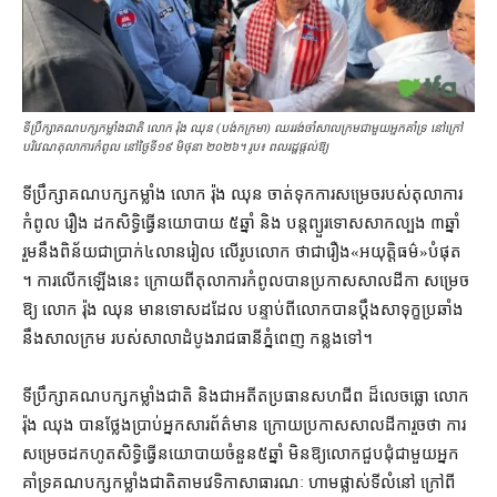
ទីប្រឹក្សា​គណបក្ស​កម្លាំងជាតិ លោក រ៉ុង ឈុន (បង់កក្រមា) ឈររង់ចាំសាលក្រមជាមួយអ្នកគាំទ្រ នៅក្រៅ
បរិវេណតុលាការ​កំពូល នៅថ្ងៃទី១៩ មិថុនា ២០២៦។ រូប៖ ពលរដ្ឋផ្ដល់ឱ្យ
ទីប្រឹក្សា​គណបក្ស​កម្លាំង លោក រ៉ុង ឈុន ចាត់ទុក​ការសម្រេច​របស់​តុលាការ​
កំពូល រឿង ដកសិទ្ធិ​ធ្វើ​នយោបាយ ៥​ឆ្នាំ និង បន្ត​ព្យួរទោស​សាកល្បង ៣​ឆ្នាំ
រួម​នឹង​ពិន័យ​ជា​ប្រាក់​៤​លាន​រៀល លើ​រូបលោក ថា​ជា​រឿង​«​អយុត្តិធម៌​»​បំផុត
។ ការ​លើកឡើង​នេះ ក្រោយពី​តុលាការ​កំពូល​បាន​ប្រកាស​សាលដីកា សម្រេច​
ឱ្យ លោក រ៉ុង ឈុន មានទោស​ដដែល បន្ទាប់ពី​លោក​បាន​ប្ដឹង​សាទុក្ខ​ប្រឆាំង
នឹង​សាលក្រម របស់​សាលាដំបូង​រាជធានី​ភ្នំពេញ កន្លង​ទៅ។
ទីប្រឹក្សា​គណបក្ស​កម្លាំង​ជាតិ និង​ជា​អតីត​ប្រធាន​សហជីព ដ៏​លេចធ្លោ លោក
រ៉ុង ឈុង បាន​ថ្លែងប្រាប់​អ្នកសារព័ត៌មាន ក្រោយ​ប្រកាស​សាលដីកា​រួច​ថា ការ
សម្រេច​ដកហូត​សិទ្ធិ​ធ្វើ​នយោបាយ​ចំនួន​៥​ឆ្នាំ មិន​ឱ្យ​លោក​ជួបជុំ​ជាមួយ​អ្នក
គាំទ្រ​គណបក្ស​កម្លាំង​ជាតិ​តាម​វេទិកាសាធារណៈ ហាម​ផ្លាស់​ទីលំនៅ ក្រៅពី​