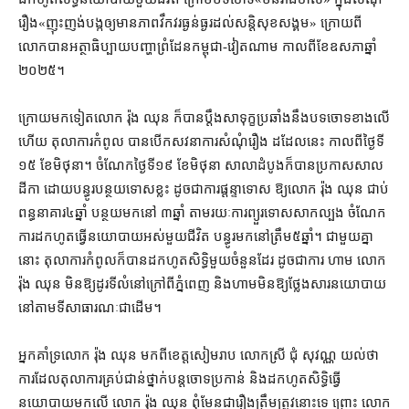
រឿង​«​ញុះញង់​បង្ក​ឲ្យ​មាន​ភាព​វឹកវរ​ធ្ងន់ធ្ងរ​ដល់​សន្តិសុខ​សង្គម​» ក្រោយ​ពី​
លោក​បាន​អត្ថាធិប្បាយ​បញ្ហា​ព្រំដែន​កម្ពុជា​-​វៀតណាម កាលពី​ខែ​ឧសភា​ឆ្នាំ​
២០២៥។
ក្រោយ​មក​ទៀត​លោក រ៉ុង ឈុន ក៏បាន​ប្ដឹង​សាទុក្ខ​ប្រឆាំង​នឹង​បទ​ចោទ​ខាងលើ​
ហើយ តុលាការ​កំពូល បាន​បើកសវនាការ​សំណុំរឿង ដដែល​នេះ កាលពី​ថ្ងៃទី​
១៥ ខែមិថុនា​។ ចំណែក​ថ្ងៃទី​១៩ ខែមិថុនា សាលាដំបូង​ក៏​បាន​ប្រកាស​សាល
ដីកា ដោយ​បន្ធូរ​បន្ថយទោស​ខ្លះ ដូចជា​ការ​ផ្ដន្ទាទោស ឱ្យ​លោក រ៉ុង ឈុន ជាប់
ពន្ធនាគារ​៤​ឆ្នាំ បន្ថយ​មក​នៅ ៣​ឆ្នាំ តាមរយៈ​ការ​ព្យួរទោស​សាកល្បង ចំណែក​
ការ​ដកហូត​ធ្វើ​នយោបាយ​អស់​មួយ​ជីវិត បន្ធូរ​មក​នៅ​ត្រឹម​៥​ឆ្នាំ​។ ជាមួយគ្នា​
នោះ តុលាការ​កំពូល​ក៏បាន​ដកហូត​សិទ្ធិ​មួយចំនួន​ដែរ ដូចជា​ការ ហាម លោក
រ៉ុង ឈុន មិន​ឱ្យ​ដូរ​ទីលំនៅ​ក្រៅពី​ភ្នំពេញ និង​ហាម​មិន​ឱ្យ​ថ្លែង​សារ​នយោបាយ​
នៅ​តាម​ទី​សាធារណៈ​ជាដើម។
អ្នកគាំទ្រ​លោក រ៉ុង ឈុន មក​ពី​ខេត្ត​សៀមរាប លោកស្រី ជុំ សុវណ្ណ យល់ថា
ការដែល​តុលាការ​គ្រប់​ជាន់ថ្នាក់​បន្ត​ចោទប្រកាន់ និង​ដកហូត​សិទ្ធិ​ធ្វើ​
នយោបាយ​មក​លើ លោក រ៉ុង ឈុន ពុំ​មែន​ជា​រឿង​ត្រឹមត្រូវ​នោះ​ទេ ព្រោះ លោក