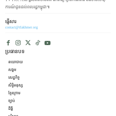
ការណ៍ជូនដល់ពលរដ្ឋកម្ពុជា៕
ផ្ញើសារ
contact@tfakhmer.org
ប្រធានបទ
នយោបាយ
សង្គម
សេដ្ឋកិច្ច
សិទ្ធិមនុស្ស
ខ្មែរក្រោម
ច្បាប់
ដីធ្លី