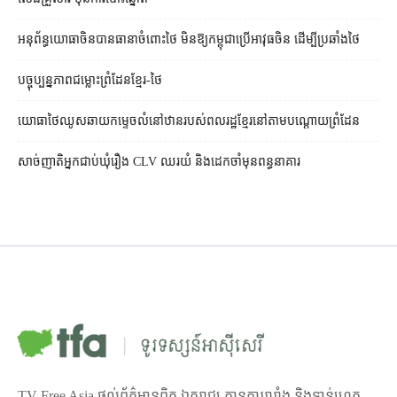
អនុព័ន្ធយោធាចិនបានធានាចំពោះថៃ មិនឱ្យកម្ពុជាប្រើអាវុធចិន ដើម្បីប្រឆាំងថៃ
បច្ចុប្បន្នភាពជម្លោះព្រំដែនខ្មែរ-ថៃ
យោធាថៃឈូសឆាយកម្ទេចលំនៅឋានរបស់ពលរដ្ឋខ្មែរនៅតាមបណ្ដោយព្រំដែន
សាច់ញាតិអ្នកជាប់ឃុំរឿង CLV ឈរយំ និងដេកចាំមុនពន្ធនាគារ
TV Free Asia ផ្ដល់ព័ត៌មានពិត ឯករាជ្យ គ្មានការរារាំង និងទាន់ហេតុ