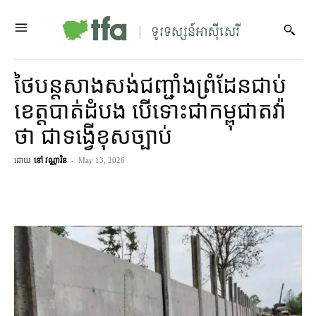
ថៃ​បន្ត​សាងសង់​ជញ្ជាំង​ព្រំដែន​ជាប់​
ខេត្ត​បាត់ដំបង បើ​ទោះ​ជា​កម្ពុជា​តវ៉ា​
ថា ជា​ទង្វើ​ខុសច្បាប់
ដោយ
នៅ វណ្ណារិន
-
May 13, 2026