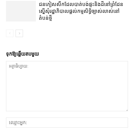
ជនភៀសសឹក​ដែល​បាត់បង់​ផ្ទះ​និង​ដី​នៅ​ព្រំដែន​
ស្នើសុំ​រដ្ឋាភិបាល​ផ្តល់​កម្មសិទ្ធិ​ច្បាស់លាស់​នៅ​
តំបន់​ថ្មី
ទុក​ឱ្យ​ឆ្លើយ​តប​មួយ