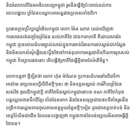
និង​រំលោភ​លើ​ដែន​អធិបតេយ្យ​កម្ពុជា រួម​នឹង​ធ្វើ​ឱ្យ​ប៉ះពាល់​ដល់​ការ​
បោះបង្គោល ព្រំដែន​បណ្ដោះអាសន្ន​រវាង​ប្រទេស​ទាំងពីរ។
ប្រធាន​ក្រុមប្រឹក្សា​ឃ្លាំមើល​កម្ពុជា លោក ម៉ែន ណាត យល់ឃើញ​ថា
ការសាងសង់​ជញ្ជាំង​ព្រំដែន របស់​ភាគី​ថៃ ជា​ឯកតោភាគី គឺ​ដោយសារតែ
កម្ពុជា គ្មាន​គោលជំហរ​ច្បាស់លាស់​ក្នុង​ការ​ចាត់វិធានការ​ទប់ស្កាត់​ជាក់ស្ដែង
និង​មិន​យក​សំណុំ​រឿង​នេះ​ប្ដឹង​ថៃ​ទៅកាន់​តុលាការអន្តរជាតិ​ហើយ​ការទូត​របស់​
កម្ពុជា ក៏​ខ្សោយ​ផង​នោះ ទើប​ធ្វើ​ឱ្យ​ភាគី​ថៃ​ធ្វើ​អ្វី​តាមតែ​អំពើ​ចិត្ត។
លោក​បន្ត​ថា ថ្វី​ត្បិត​ថា លោក ហ៊ុន ម៉ាណែត ប្រកាស​ជំហរ​នៅ​លើ​វេទិកា​
អាស៊ាន នា​ប្រទេស​ហ្វីលីពីន​ថ្មីៗ​នេះ ថា មិន​ទទួលស្គាល់ ការ​រំកិល​ព្រំដែន
របស់​ថៃ ចូល​ដី​កម្ពុជា​ក្ដី ភាគី​ថៃ​មិន​ស្ដាប់​កម្ពុជា​នោះ​ទេ ខណៈ​ភាគី​ថៃ​កំពុង​
បន្ត​ឈ្លានពាន​ទឹកដី​ខ្មែរ ទាំង​ដែន​គោក និង​ដែនសមុទ្រ​ជាង​៧០​ទីតាំង​រួម​នឹង​
ពង្រីក​ការឈ្លានពាន​ចូល​តាម​ខេត្ត​មួយចំនួន​ថ្មីៗ​ទៀត ដូចជា​ខេត្ត​បាត់បង់ និង
ខេត្ត​ប៉ៃលិន​ជាដើម ដែល​នេះ​បង្ហាញថា កម្ពុជា​កាន់តែ​ទន់ខ្សោយ​មិនអាច​ធ្វើ​អ្វី​
ថៃ​បាន។