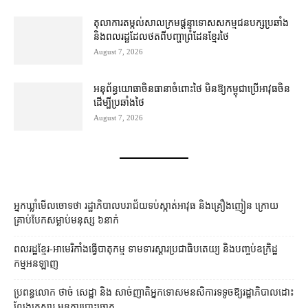
តុលាការ​តម្កល់​សាលក្រម​ផ្ដន្ទាទោស​សកម្មជន​បក្ស​ប្រឆាំង​
និង​ពលរដ្ឋ​ដែល​ថត​ពី​បញ្ហា​ព្រំដែន​ខ្មែរ​ថៃ
August 7, 2026
អនុព័ន្ធយោធា​ចិន​ធានា​ចំពោះ​ថៃ មិន​ឱ្យ​កម្ពុជា​ប្រើ​អាវុធ​ចិន​
ដើម្បី​ប្រឆាំង​ថៃ ​
August 7, 2026
អ្នកឃ្លាំមើលចោទថា រដ្ឋាភិបាលបរាជ័យទប់ស្កាត់អាវុធ និងគ្រឿងញៀន ក្រោយ
គ្រាប់បែកសម្លាប់មនុស្ស ៦នាក់
ពលរដ្ឋខ្មែរ-អាមេរិកាំងធ្វើបាតុកម្ម ទាមទារស្ដារប្រជាធិបតេយ្យ និងបញ្ចប់ឧក្រិដ្ឋ
កម្មអនឡាញ
ប្រពន្ធ​លោក ថាច់ សេដ្ឋា និង សាច់ញាតិ​អ្នកទោស​មនសិការ​ទទូច​ឱ្យ​រដ្ឋាភិបាល​ដោះ
លែង​គ្រួសារ មុន​ការបោះឆ្នោត