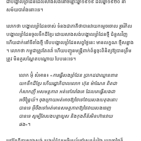
ជា​បង្គោល​ព្រំដែន​ដែល​សាងសង់​នៅ​ចន្លោះ​ឆ្នាំ​១៩១៩ ដល់​ឆ្នាំ​១៩២០ នា​
សម័យ​បារាំង​នោះ​ទេ​។​
លោក​ថា បង្គោល​ព្រំដែន​ចាស់ ទំនងជា​ភាគី​ថា​បាន​វាយកម្ទេច​ចោល រួច​រំកិល​
បង្គោល​ព្រំដែន​ចូល​ទឹកដី​ខ្មែរ ដោយ​សាងសង់​បង្គោលព្រំ​ដែន​ថ្មី ជំនួស​វិញ
ហើយ​ដាក់​នៅ​ទីតាំង​ថ្មី ទើប​បង្គោល​ព្រំដែន​សព្វ​ថ្ងៃនេះ មាន​លក្ខណៈ​ថ្មី​សន្លាង​
។ លោក​ថា កម្ពុជា​ត្រូវតែ​តវ៉ា ហើយ​បញ្ជូន​មន្ត្រី​ពាក់ព័ន្ធ​ចុះ​ពិនិត្យ​ឱ្យ​បាន​ត្រឹម
ត្រូវ មិន​គួរ​បណ្ដែតបណ្ដោយ បែប​នេះ​ទេ។
លោក អ៊ុំ សំអាន៖ «
ការ​ធ្វើ​របង​ព្រំដែន ប្រាកដជា​ឈ្លានពាន​
យក​ទឹកដី​ខ្មែរ ហើយ​រដ្ឋាភិបាល​លោក ហ៊ុន ម៉ាណែត ពិតជា​
កំសាកញី អសមត្ថភាព អត់​ទៅ​រារាំង​គេ ដែល​គេ​ធ្វើ​របង​ជា​
អចិន្ត្រៃយ៍​។ ចុងក្រោយ​អត់​អាច​ឱ្យ​ថៃ​ទៅ​វាយ​របង​បេតុង​នោះ​
បាន​ទេ អ៊ីចឹង​ទៅ​អត់​មាន​សមត្ថភាព​ឱ្យ​ថៃ​វាយ​របង​ចេញ​
បានទេ សូម្បីតែ​របង​បន្លា​លួស និង​កុងតឺន័រ​មិន​ហ៊ាន​វាយ​
ផង
»។
ក្រៅ​តែ​ពី​ការ​សាងសង់ របង​ព្រំដែន​អចិន្ត្រយ៍​នៅ​ស្រុក​កំរៀង យោធា​ថៃ​ក៏​