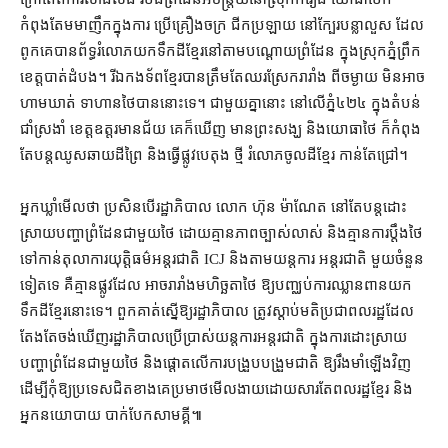
កំពុងតែ​មមាញឹក​ក្នុង​ការ ប្រើ​គ្រឿងចក្រ ជីក​ប្រឡាយ នៅ​ក្បែរ​បន្លា​លួស ដែល​
ពូកគេ​បាន​ព័ទ្ធ​រំលោភ​យក​ទឹកដី​ខ្មែរ​នៅ​តាម​បណ្ដោយ​ព្រំដែន ក្នុងស្រុក​ភ្នំព្រឹក
ខេត្តបាត់ដំបង​។ រីឯ​កងទ័ព​ខ្មែរ​បាន​ត្រឹមតែ​ឈរ​ស្រែក​រារាំង ពី​ចម្ងាយ មិនអាច​
ហាមឃាត់ ទាហាន​ថៃ​បាន​នោះ​ទេ​។ ជាមួយគ្នា​នោះ នៅ​លើ​ភ្នំ​៤២៤ ក្នុង​តំបន់​
ជាំស្រងាំ ខេត្ត​ឧត្តរមានជ័យ គេ​ក៏​ឃើញ មាន​ព្រះសង្ឃ និង​យោធា​ថៃ ក៏​កំពុង​
តែ​បន្ត​ឈូស​ឆាយ​ដី​ព្រៃ និង​ធ្វើ​ផ្លូវ​បេតុង ថ្មី រំលោភ​ចូល​ដី​ខ្មែរ កាន់តែ​ជ្រៅ។
អ្នកឃ្លាំមើល​ថា ប្រសិនបើ​រដ្ឋាភិបាល លោក ហ៊ុន ម៉ាណែត នៅតែ​បន្ត​ដោះ
ស្រាយ​បញ្ហា​ព្រំដែន​ជាមួយ​ថៃ ដោយ​គ្មាន​ភាព​ច្បាស់លាស់ និង​គ្មាន​ការ​ប្ដឹង​ថៃ​
ទៅកាន់​តុលាការ​យុត្តិធម៌​អន្តរជាតិ ICJ និង​តាម​យន្តការ អន្តរជាតិ មួយ​ចំនួន​
ទៀត​ទេ គឺ​គ្មាន​ផ្លូវ​ដែល អាច​រារាំង​មហិច្ឆតា​ថៃ ឱ្យ​បញ្ឈប់​ការឈ្លានពាន​យក​
ទឹកដី​ខ្មែរ​នោះ​ទេ​។ ពួកគាត់​ស្នើ​ឱ្យ​រដ្ឋាភិបាល ត្រូវ​ស្ដាប់​មតិ​ប្រជាពលរដ្ឋ​ដែល​
តែងតែ​ចង់​ឃើញ​រដ្ឋាភិបាល​ប្រើប្រាស់​យន្តការ​អន្តរជាតិ ក្នុង​ការ​ដោះស្រាយ​
បញ្ហា​ព្រំដែន​ជាមួយ​ថៃ និង​ផ្ដោត​លើ​ការ​បង្រួបបង្រួម​ជាតិ ឱ្យ​រឹងមាំ​ឡើងវិញ
ដើម្បី​កុំឱ្យ​ប្រទេសជិតខាង​គេ​ប្រមាថមើលងាយ​ដោយសារតែ​ពលរដ្ឋ​ខ្មែរ និង​
អ្នកនយោបាយ បាក់បែក​សាមគ្គី៕