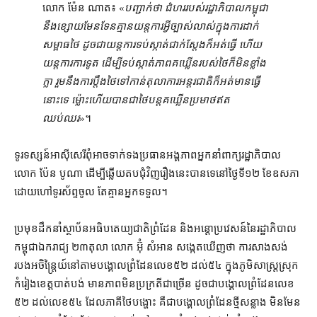
លោក ម៉ែន ណាត៖ «
បញ្ជាក់​ថា ជំហរ​របស់​រដ្ឋាភិបាល​កម្ពុជា​
នឹង​ខ្សោយ​មែនទែន​គ្មាន​យន្តការ​អ្វី​ច្បាស់លាស់​ក្នុង​ការ​ដាក់​
សម្ពាធ​ថៃ ដូចជា​យន្តការ​ទប់ស្កាត់​ជាក់ស្ដែង​ក៏​អត់​ធ្វើ ហើយ​
យន្តការ​ការទូត ដើម្បី​ទប់ស្កាត់​ភាព​គឃ្លើន​របស់​ថៃ​ក៏​មិន​ខ្លាំង
ក្លា រួម​នឹង​ការ​ប្ដឹង​ថៃ​ទៅកាន់​តុលាការអន្តរជាតិ​ក៏​អត់​មាន​ធ្វើ​
នោះ​ទេ ម្ល៉ោះហើយ​បានជា​ថៃ​បន្ត​គឃ្លើន​ប្រមាថ​ឥត​
ឈប់ឈរ
»។
ទូរទស្សន៍​អាស៊ីសេរី​ពុំ​អាចទាក់ទង​ប្រធាន​អង្គភាព​អ្នកនាំពាក្យ​រដ្ឋាភិបាល
លោក ប៉ែន បូណា ដើម្បី​ឆ្លើយតប​ជុំវិញ​រឿង​នេះ​បានទេ​នៅ​ថ្ងៃទី​១២ ខែឧសភា
ដោយ​ហៅ​ទូរស័ព្ទ​ចូល តែ​គ្មាន​អ្នកទទួល។
ប្រមុខ​ដឹកនាំ​ស្ថាប័ន​អធិបតេយ្យ​ជាតិ​ព្រំដែន និង​អន្តោប្រវេសន៍​នៃ​រដ្ឋាភិបាល​
កម្ពុជា​ឯករាជ្យ ២៣​តុលា លោក អ៊ុំ សំអាន សង្កេត​ឃើញ​ថា ការ​សាងសង់​
របង​អចិន្ត្រៃយ៍​នៅ​តាម​បង្គោល​ព្រំដែន​លេខ​៥២ ដល់​៥៤ ក្នុងភូមិ​សាស្ត្រ​ស្រុក​
កំរៀង​ខេត្ត​បាត់បង់ មាន​ភាព​មិន​ប្រក្រតី​ជាច្រើន ដូចជា​បង្គោល​ព្រំដែន​លេខ​
៥២ ដល់​លេខ​៥៤ ដែល​ភាគី​ថៃ​បង្ហោះ គឺជា​បង្គោល​ព្រំដែន​ថ្មី​សន្លាង មិនមែន​