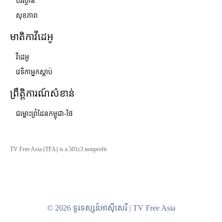
បរិស្ថាន
សុខភាព
មាតិកាវីដេអូ
វីដេអូ
វេទិកាអ្នកស្ដាប់
ព្រឹត្តិការណ៍សំខាន់
ជម្លោះព្រំដែនកម្ពុជា-ថៃ
TV Free Asia (TFA) is a 501c3 nonprofit
© 2026 ទូរទស្សន៍អាស៊ីសេរី | TV Free Asia