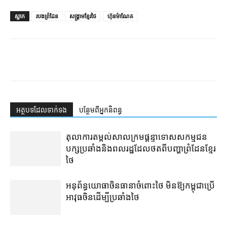
ស្លាក
របងព្រំដែន
សង្គ្រាមខ្មែរថៃ
ហ៊ុនម៉ាណែត
អត្ថបទ​ដែល​ទាក់ទង
បន្ថែម​ពី​អ្នកនិពន្ធ
តុលាការ​តម្កល់​សាលក្រម​ផ្ដន្ទាទោស​សកម្មជន​
បក្ស​ប្រឆាំង​និង​ពលរដ្ឋ​ដែល​ថត​ពី​បញ្ហា​ព្រំដែន​ខ្មែរ​
ថៃ
អនុព័ន្ធយោធា​ចិន​ធានា​ចំពោះ​ថៃ មិន​ឱ្យ​កម្ពុជា​ប្រើ​
អាវុធ​ចិន​ដើម្បី​ប្រឆាំង​ថៃ ​