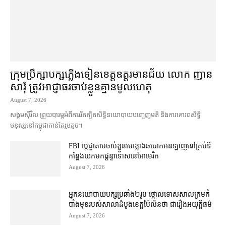
ក្រុមប្រឹក្សា​បក្ស​ភ្លើងទៀន​ខេត្ត​ឧត្ដរមានជ័យ លោក ញាន
សារុំ ត្រូវ​អាជ្ញាធរ​ចាប់ខ្លួន​គ្មាន​មូលហេតុ
August 7, 2026
សង្គម​ស៊ីវិល ព្រួយបារម្ភ​អំពី​ការ​រឹតត្បិត​សិទ្ធិ​នយោបាយ​បញ្ចេញមតិ និង​ការគោរព​សិទ្ធិ
មនុស្ស​នៅ​កម្ពុជា​កាន់តែ​រួម​តូច។
FBI ប្ដេជ្ញា​តាម​ចាប់ខ្លួន​មេខ្លោង​ឆបោក​អនឡាញ​នៅ​គ្រប់​ទី
កន្លែង​យក​មក​ផ្ដន្ទាទោស​នៅ​អាមេរិក
August 7, 2026
អ្នកនយោបាយ​បក្ស​ប្រឆាំង​២​រូប ថ្កោលទោស​សាលក្រម​កំ
បាំងមុខ​របស់​សាលាដំបូង​ខេត្ត​ប៉ៃលិន​ថា ជា​រឿង​អយុត្តិធម៌
August 7, 2026