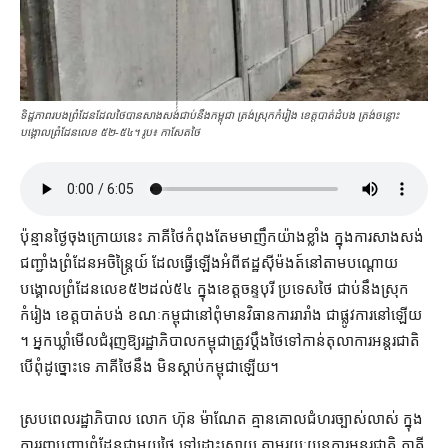
ទិដ្ឋភាពរបងព្រំដែនដែលថៃបានសាងសង់់់់់់់់់់់់់់់់់់់់់់់់់់់់់់់់់់់់់់់់់់់់់់់់់់់់់់់់់់់់់់់់់់ជាប់នឹងកម្ពុជា ត្រង់ស្រុកកំរៀង ខេត្ត​បាត់ដំបង ត្រង់​ចន្លោះ
បង្គោលព្រំដែន​លេខ ៥២-៥៤។ រូប៖ កាសែតថៃ
ប៉ុន្មាន​ថ្ងៃ​ចុងក្រោយ​នេះ ភាគី​ថៃ​កំពុងតែ​មមាញឹក​យ៉ាង​ខ្លាំង ក្នុង​ការ​សាងសង់​
ជញ្ជាំង​ព្រំដែន​អចិន្ត្រៃយ៍ ដែល​ធ្វើឡើង​អំពី​ឥដ្ឋ​ស៊ីម៉ងត៍​នៅ​តាម​បណ្ដោយ​
បង្គោល​ព្រំដែន​លេខ​៥២​ដល់​៥៤ ក្នុង​ខេត្ត​ចន្ទបុរី ប្រទេស​ថៃ ជាប់​នឹង​ស្រុក​
កំរៀង ខេត្ត​បាត់បង់ ខណៈ​កម្ពុជា​នៅ​ពុំ​មាន​វិធានការ​រារាំង ជា​ផ្លូវការ​នៅឡើយ​
។ អ្នកឃ្លាំមើល​ជំរុញ​ឱ្យ​រដ្ឋាភិបាល​កម្ពុ​ជា​ត្រូវ​ប្ដឹង​ថៃ​ទៅកាន់​តុលាការអន្តរជាតិ
បើ​ពុំ​ដូច្នោះ​ទេ ភាគី​ថៃ​នឹង មិន​ស្ដាប់​កម្ពុជា​ឡើយ។
ស្របពេល​រដ្ឋាភិបាល លោក ហ៊ុន ម៉ាណែត គ្មាន​គោលជំហរ​ច្បាស់លាស់ ក្នុង​
ការ​រុញ​បញ្ហា​ព្រំដែន​ជាមួយ​ថៃ ទៅ​ដោះស្រាយ តាមរយៈ​យន្តការ​អន្តរជាតិ ភាគី​