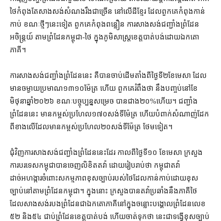
ថៃ​កំពុងតែ​សាងសង់​សំណង​រឹង​ជាច្រើន នៅ​លើ​ដី​ខ្មែរ ដែល​ពួកគេ​កំពុង​កាន់
កាប់ ខណៈ​ថ្មីៗ​នេះ​ទៀត ពួកគេ​កំពុង​ពន្លឿន ការ​សាងសង់​ជញ្ជាំង​ព្រំដែន​
អចិន្ត្រយ៍ តាម​ព្រំដែន​កម្ពុជា​-​ថៃ ក្នុងភូមិ​សាស្ត្រ​ខេត្ត​បាត់បង់​ដោយ​ឯកតោ
ភាគី។
ការសាងសង់​ជញ្ជាំង​ព្រំដែន​នេះ គឺ​បាន​ចាប់​ដើម​តាំងពី​ថ្ងៃទី​២​ខែមេសា ដែល​
មាន​ចម្ងាយ​ប្រមាណ​១៣១០​ម៉ែត្រ ហើយ ពួកគេ​រំពឹង​ថា នឹង​បញ្ចប់​នៅ​ខែ
មិថុនា​ឆ្នាំ​២០២៦ ខណៈ​បច្ចុប្បន្ន​សម្រេច បាន​ជាង​២០%​ហើយ​។ ជញ្ជាំង​
ព្រំដែន​នេះ មាន​កម្ពស់​ប្រហែល​១៧០​សង់ទីម៉ែត្រ ហើយ​បំពាក់​សំណាញ់​ដែក​
ពី​ខាងលើ​ដែល​មាន​កម្ពស់​ប្រហែល​២០​សង់ទីម៉ែត្រ ថែមទៀត។
ជុំវិញ​ការសាងសង់​ជញ្ជាំង​ព្រំដែន​នេះ​ដែរ កាលពី​ថ្ងៃទី​១០ ខែមេសា ក្រសួង
ការបរទេស​កម្ពុជា​បាន​ចេញ​លិខិតតវ៉ា ដោយ​រៀបរាប់​ថា កម្ពុជា​តវ៉ា​
ដាច់អហង្ការ​ចំពោះ​សកម្មភាព​ខុសច្បាប់​របស់​ថៃ​ដែល​កាន់កាប់​ដោយ​ខុស
ច្បាប់​នៅ​តាម​ព្រំដែន​កម្ពុជា​។ ក្នុង​នោះ ក្រសួង​បាន​តវ៉ា​ប្រឆាំង​នឹង​ភាគី​ថៃ
ដែល​សាងសង់​របង​ព្រំដែន​ជា​ឯកតោភាគី​នៅក្នុង​ចន្លោះ​បង្គោល​ព្រំដែន​លេខ​
៥២ និង​៥៤ ជាប់​ព្រំដែន​ខេត្ត​បាត់បង់ ហើយ​ចាត់ទុកថា នេះ​ជា​ទង្វើ​ខុសច្បាប់