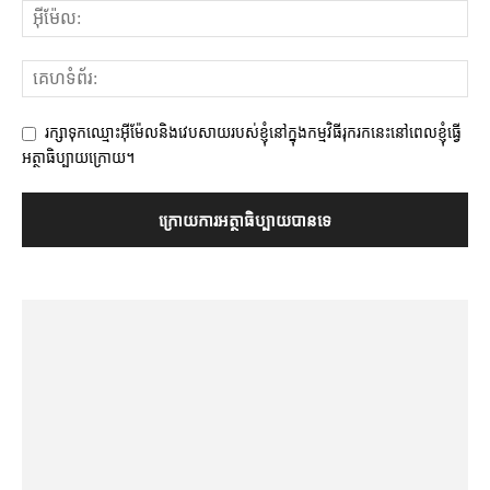
រក្សាទុកឈ្មោះអ៊ីម៉ែលនិងវេបសាយរបស់ខ្ញុំនៅក្នុងកម្មវិធីរុករកនេះនៅពេលខ្ញុំធ្វើ
អត្ថាធិប្បាយក្រោយ។