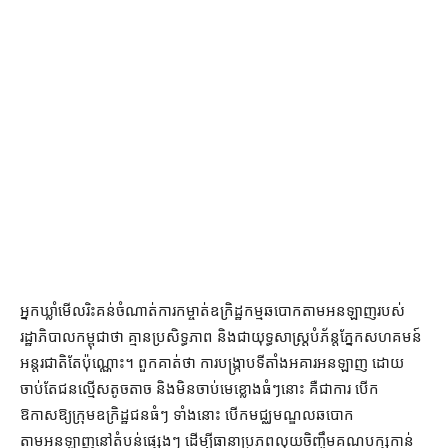
អ្នកឃ្លាំមើលរិះគន់ចំណាត់ការកម្ចាត់ឧក្រិដ្ឋកម្មឆបោកតាមអនឡាញរបស់
រដ្ឋាភិបាលកម្ពុជាថា គ្មានប្រសិទ្ធភាព និងជាយុទ្ធសាស្ត្របំភ័ន្តភ្នែកសហគមន៍
អន្តរជាតិតែប៉ុណ្ណោះ។ ពួកគាត់ថា ការបង្ក្រាបទីតាំងអគារអនឡាញ ដោយ
ចាប់តែជនល្មើសតូចតាច និងមិនចាប់មេខ្លោងធំៗនោះ គឺជាការ បើក
ឱកាសឱ្យក្រុមឧក្រិដ្ឋជនធំៗ ទាំងនោះ បើកមជ្ឈមណ្ឌលឆបោក
តាមអនឡាញនៅតំបន់ផ្សេងៗ ដើម្បីធានាប្រភពលុយចិញ្ចឹមគណបក្សកាន់