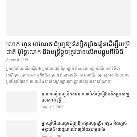
លោក ហ៊ុន ម៉ាណែត ជំរុញ​ឱ្យ​និស្សិត​ប្រឹងរៀន​ដើម្បី​បម្រើ​
ជាតិ ប៉ុន្តែ​លោក និង​មន្ត្រី​​ខ្លួន​ត្រូវ​បាន​លើក​បន្តុប​ពី​ម៉ែឪ
August 6, 2026
អ្នកឃ្លាំមើល​លើកឡើង​ថា អ្នក​ដែល​ផ្ដល់​គំរូ​អាក្រក់ និង​បន្ទាបបន្ថោក​វិស័យ​អប់រំ គឺជា​
រដ្ឋាភិបាល ព្រោះ​អ្នកចេះដឹង​ពិតប្រាកដ ពុំ​សូវ​មានឱកាស ចូល​ធ្វើតាម​ក្រសួង​ស្ថាប័ន​នោះ​ទេ
ប្រសិនបើ​ពុំ​ចេះ​អែបអប និង មាន​សែស្រឡាយ​ជា អ្នកមាន​លុយ មានអំណាច។
តុលាការ​ភ្នំពេញ​​បើកសវនាការ​លើ​សំណុំរឿង​​អតីត​ព្រះសង្ឃ
លោក ជា វុទ្ធី
August 6, 2026
អ្នកឃ្លាំមើល​សង្គម​ជំរុញ​ឱ្យ​កម្ពុជា​បន្ត​ប្រើ​ការទូត និង​ច្បាប់​
អន្តរជាតិ ដោះស្រាយ​វិវាទ​ព្រំដែន​ជាមួយ​ថៃ
August 6, 2026