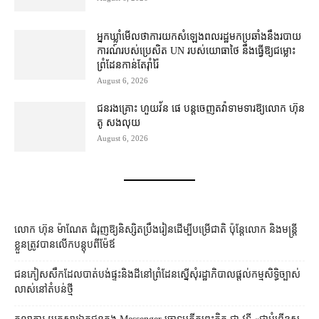
អ្នកឃ្លាំមើល​ថា​ការ​យក​សំឡេង​ពលរដ្ឋ​មក​ប្រឆាំង​នឹង​របាយ
ការណ៍​របស់​ប្រេសិត UN របស់​យោធា​ថៃ នឹង​ធ្វើ​ឱ្យ​ជម្លោះ
ព្រំដែន​កាន់តែ​រ៉ាំរ៉ៃ
August 6, 2026
ជនរងគ្រោះ ហួយវ័ន ផេ បន្ត​ចេញ​តវ៉ា​ទាមទារ​ឱ្យ​លោក ហ៊ុន
តូ សង​លុយ
August 6, 2026
លោក ហ៊ុន ម៉ាណែត ជំរុញ​ឱ្យ​និស្សិត​ប្រឹងរៀន​ដើម្បី​បម្រើ​ជាតិ ប៉ុន្តែ​លោក និង​មន្ត្រី​​
ខ្លួន​ត្រូវ​បាន​លើក​បន្តុប​ពី​ម៉ែឪ
ជនភៀសសឹក​ដែល​បាត់បង់​ផ្ទះ​និង​ដី​នៅ​ព្រំដែន​ស្នើសុំ​រដ្ឋាភិបាល​ផ្តល់​កម្មសិទ្ធិ​ច្បាស់
លាស់​នៅ​តំបន់​ថ្មី