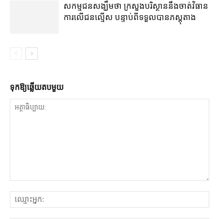
សកម្មជនសង្ឃឹមថា ក្រសួងបរិស្ថាននឹងចាត់វិធាន
ការលើជនល្មើស បន្ទាប់ពីទទួលបានភស្ដុតាង
ទុក​ឱ្យ​ឆ្លើយ​តប​មួយ