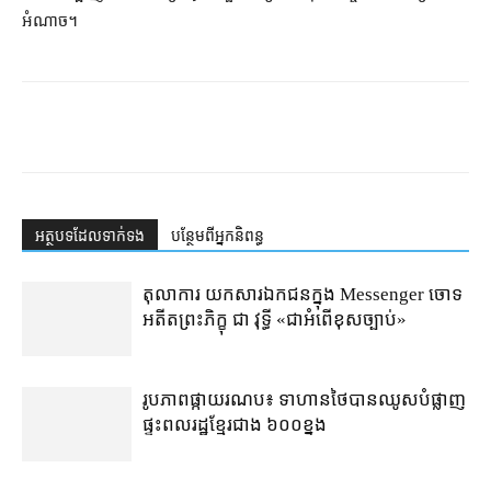
អំណាច។
អត្ថបទ​ដែល​ទាក់ទង
បន្ថែម​ពី​អ្នកនិពន្ធ
តុលាការ​​ យកសារឯកជនក្នុង Messenger ចោទ
អតីតព្រះភិក្ខុ ជា វុទ្ធី «ជាអំពើខុសច្បាប់»
រូបភាពផ្កាយរណប៖ ទាហានថៃបានឈូសបំផ្លាញ
ផ្ទះពលរដ្ឋខ្មែរជាង ៦០០ខ្នង