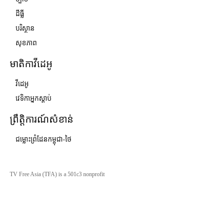
ដីធ្លី
បរិស្ថាន
សុខភាព
មាតិកាវីដេអូ
វីដេអូ
វេទិកាអ្នកស្ដាប់
ព្រឹត្តិការណ៍សំខាន់
ជម្លោះព្រំដែនកម្ពុជា-ថៃ
TV Free Asia (TFA) is a 501c3 nonprofit