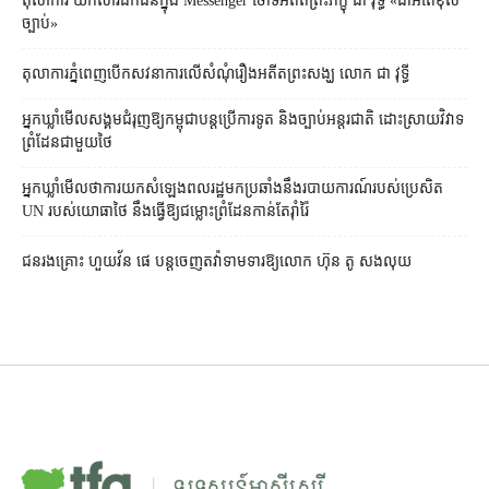
តុលាការ​​ យកសារឯកជនក្នុង Messenger ចោទអតីតព្រះភិក្ខុ ជា វុទ្ធី «ជាអំពើខុស
ច្បាប់»
តុលាការ​ភ្នំពេញ​​បើកសវនាការ​លើ​សំណុំរឿង​​អតីត​ព្រះសង្ឃ លោក ជា វុទ្ធី
អ្នកឃ្លាំមើល​សង្គម​ជំរុញ​ឱ្យ​កម្ពុជា​បន្ត​ប្រើ​ការទូត និង​ច្បាប់​អន្តរជាតិ ដោះស្រាយ​វិវាទ​
ព្រំដែន​ជាមួយ​ថៃ
អ្នកឃ្លាំមើល​ថា​ការ​យក​សំឡេង​ពលរដ្ឋ​មក​ប្រឆាំង​នឹង​របាយការណ៍​របស់​ប្រេសិត
UN របស់​យោធា​ថៃ នឹង​ធ្វើ​ឱ្យ​ជម្លោះព្រំដែន​កាន់តែ​រ៉ាំរ៉ៃ
ជនរងគ្រោះ ហួយវ័ន ផេ បន្ត​ចេញ​តវ៉ា​ទាមទារ​ឱ្យ​លោក ហ៊ុន តូ សង​លុយ