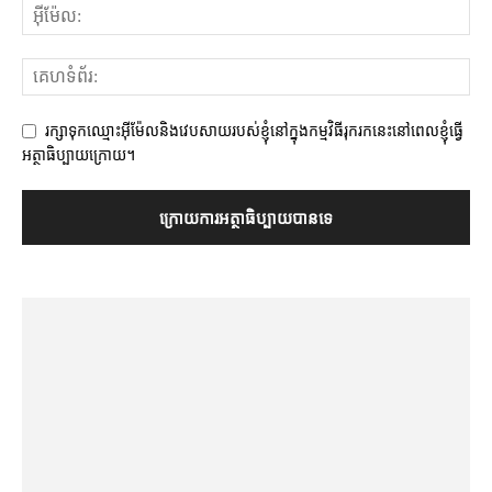
រក្សាទុកឈ្មោះអ៊ីម៉ែលនិងវេបសាយរបស់ខ្ញុំនៅក្នុងកម្មវិធីរុករកនេះនៅពេលខ្ញុំធ្វើ
អត្ថាធិប្បាយក្រោយ។