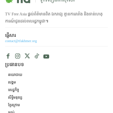
TV Free Asia ផ្ដល់ព័ត៌មានពិត ឯករាជ្យ គ្មានការរារាំង និងទាន់ហេតុ
ការណ៍ជូនដល់ពលរដ្ឋកម្ពុជា៕
ផ្ញើសារ
contact@tfakhmer.org
ប្រធានបទ
នយោបាយ
សង្គម
សេដ្ឋកិច្ច
សិទ្ធិមនុស្ស
ខ្មែរក្រោម
ច្បាប់