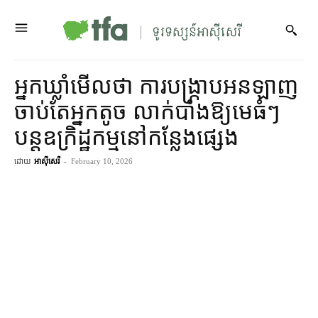
អ្នកឃ្លាំមើលថា ការបង្ក្រាបអនឡាញ
ចាប់តែអ្នកតូច លាក់បាំងឱ្យមេធំៗ
បន្តឧក្រិដ្ឋកម្មនៅកន្លែងផ្សេង
ដោយ
អាស៊ីសេរី
-
February 10, 2026