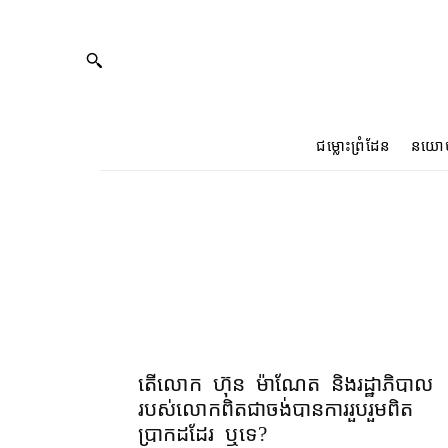
ជម្លោះព្រំដែន
នយោ
តើ​លោក ហ៊ុន ម៉ាណែត និងរដ្ឋាភិបាល
របស់លោកពិតជាចង់បានការរួបរួមពិត
ប្រាកដដែរ ឬទេ?