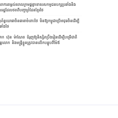
លាការ​តម្កល់​សាលក្រម​ផ្ដន្ទាទោស​សកម្មជន​បក្ស​ប្រឆាំង​និង​
ដ្ឋ​ដែល​ថត​ពី​បញ្ហា​ព្រំដែន​ខ្មែរ​ថៃ
ព័ន្ធយោធា​ចិន​ធានា​ចំពោះ​ថៃ មិន​ឱ្យ​កម្ពុជា​ប្រើ​អាវុធ​ចិន​ដើម្បី​
ឆាំង​ថៃ ​
ក ហ៊ុន ម៉ាណែត ជំរុញ​ឱ្យ​និស្សិត​ប្រឹងរៀន​ដើម្បី​បម្រើ​ជាតិ
ន្តែ​លោក និង​មន្ត្រី​​ខ្លួន​ត្រូវ​បាន​លើក​បន្តុប​ពី​ម៉ែឪ