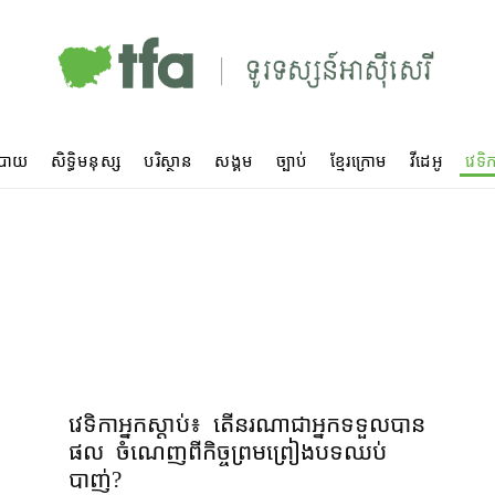
បាយ
សិទ្ធិមនុស្ស
បរិស្ថាន
សង្គម
ច្បាប់
ខ្មែរក្រោម
វីដេអូ
វេទិក
វេទិកាអ្នកស្ដាប់៖ តើ​នរណា​ជា​អ្នក​ទទួល​បាន​
ផល ចំណេញ​ពី​កិច្ចព្រមព្រៀង​បទឈប់
បាញ់?