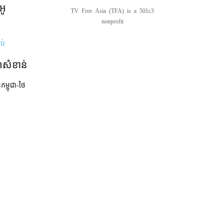
អូ
TV Free Asia (TFA) is a 501c3
nonprofit
ាប់
ណ៍សំខាន់
នកម្ពុជា-ថៃ