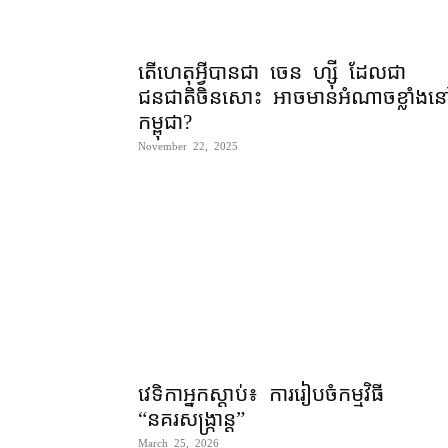
តើហេតុអ្វីបានជា ចេន ហ្ស៊ី ដែលជា
ជនជាតិចិនសោះ អាចមានអំណាចខ្លាំងន
កម្ពុជា?
November 22, 2025
វេទិកាអ្នកស្ដាប់៖ ការរៀបចំកម្មវិធី
“នគរសង្ក្រាន្ដ”
March 25, 2026