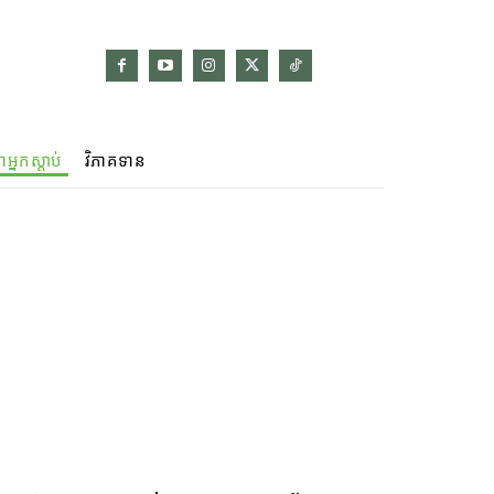
ាអ្នកស្ដាប់
វិភាគទាន