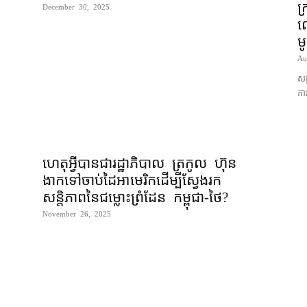
ក្
December 30, 2025
ល
ម
Au
សង្
ការ
ហេតុអ្វីបានជារដ្ឋាភិបាល ត្រកូល ហ៊ុន
ងាក​ទៅ​ចាប់​ដៃ​អាមេរិក​ដើម្បី​ស្វែងរក​
សន្តិភាព​នៃ​ជម្លោះ​ព្រំដែន កម្ពុជា-ថៃ?
November 26, 2025