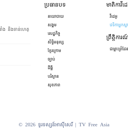
ប្រធានបទ
មាតិកាវីដេ
នយោបាយ
វីដេអូ
សង្គម
វេទិកាអ្នកស្ដ
រាំង និងទាន់ហេតុ
សេដ្ឋកិច្ច
ព្រឹត្តិការ
សិទ្ធិមនុស្ស
ជម្លោះព្រំដែ
ខ្មែរក្រោម
ច្បាប់
ដីធ្លី
បរិស្ថាន
សុខភាព
© 2026 ទូរទស្សន៍អាស៊ីសេរី | TV Free Asia