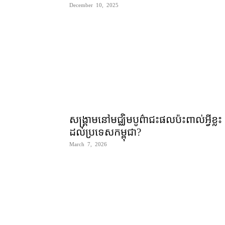
December 10, 2025
សង្គ្រាមនៅមជ្ឈិមបូព៌ាជះផលប៉ះពាល់អ្វីខ្លះ
ដល់ប្រទេសកម្ពុជា?
March 7, 2026