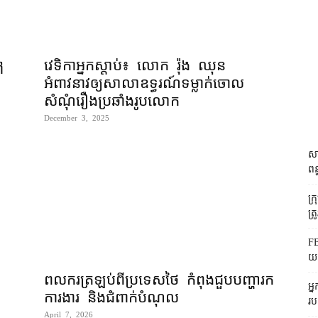
វេទិកាអ្នកស្ដាប់៖ លោក រ៉ុង ឈុន
ៅ
អំពាវនាវ​ឲ្យ​សាលាឧទ្ធរណ៍​ទម្លាក់​ចោល​
សំណុំ​រឿង​ប្រឆាំង​រូបលោក
December 3, 2025
សា
ពន
ក្
ត្រ
FB
យក
ពលករត្រឡប់ពីប្រទេសថៃ កំពុងជួបបញ្ហារក
អ្
ការងារ និងជំពាក់បំណុល
រប
April 7, 2026