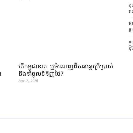
តុ
ពលរ
អនុ
ប្រ
លោ
ប៉ុ
តើកម្ពុជាខាត ឬចំណេញពីការបន្តប្រើប្រាស់
​
និងនាំចូលទំនិញថៃ?
June 2, 2026