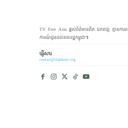
TV Free Asia ផ្ដល់ព័ត៌មានពិត ឯករាជ្យ គ្មានការរា
ការណ៍ជូនដល់ពលរដ្ឋកម្ពុជា៕
ផ្ញើសារ
contact@tfakhmer.org