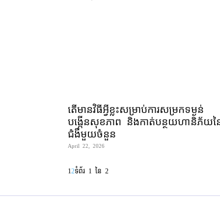
តើ​មាន​វិធី​អ្វីខ្លះ​សម្រាប់​ការ​សម្រក​ទម្ងន់
បង្កើន​សុខភាព និង​កាត់បន្ថយ​ហានិភ័យ​នៃ
ជំងឺ​មួយចំនួន
April 22, 2026
1
2
ទំព័រ 1 នៃ 2