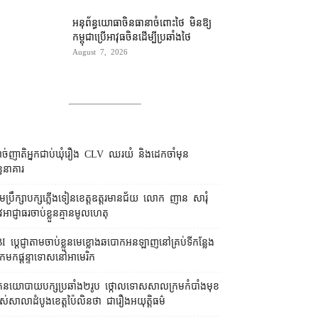
អនុព័ន្ធយោធា​ចិន​ធានា​ចំពោះ​ថៃ មិន​ឱ្យ​
កម្ពុជា​ប្រើ​អាវុធ​ចិន​ដើម្បី​ប្រឆាំង​ថៃ ​
August 7, 2026
ច់ញាតិអ្នកជាប់ឃុំរឿង CLV ឈរយំ និងដេកចាំមុន
្ធនាគារ
រុមប្រឹក្សា​បក្ស​ភ្លើងទៀន​ខេត្ត​ឧត្ដរមានជ័យ លោក ញាន សារុំ
ូវ​អាជ្ញាធរ​ចាប់ខ្លួន​គ្មាន​មូលហេតុ
I ប្ដេជ្ញា​តាម​ចាប់ខ្លួន​មេខ្លោង​ឆបោក​អនឡាញ​នៅ​គ្រប់​ទីកន្លែង​
​មក​ផ្ដន្ទាទោស​នៅ​អាមេរិក
នកនយោបាយ​បក្ស​ប្រឆាំង​២​រូប ថ្កោលទោស​សាលក្រម​កំបាំងមុខ​
ស់​សាលាដំបូង​ខេត្ត​ប៉ៃលិន​ថា ជា​រឿង​អយុត្តិធម៌