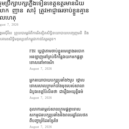
រុមប្រឹក្សា​បក្ស​ភ្លើងទៀន​ខេត្ត​ឧត្ដរមានជ័យ
ោក ញាន សារុំ ត្រូវ​អាជ្ញាធរ​ចាប់ខ្លួន​គ្មាន​
ូលហេតុ
gust 7, 2026
គម​ស៊ីវិល ព្រួយបារម្ភ​អំពី​ការ​រឹតត្បិត​សិទ្ធិ​នយោបាយ​បញ្ចេញមតិ និង​
គោរព​សិទ្ធិមនុស្ស​នៅ​កម្ពុជា​កាន់តែ​រួម​តូច។
FBI ប្ដេជ្ញា​តាម​ចាប់ខ្លួន​មេខ្លោង​ឆបោក​
អនឡាញ​នៅ​គ្រប់​ទីកន្លែង​យក​មក​ផ្ដន្ទា
ទោស​នៅ​អាមេរិក
August 7, 2026
អ្នកនយោបាយ​បក្ស​ប្រឆាំង​២​រូប ថ្កោល
ទោស​សាលក្រម​កំបាំងមុខ​របស់​សាលា
ដំបូង​ខេត្ត​ប៉ៃលិន​ថា ជា​រឿង​អយុត្តិធម៌
August 7, 2026
តុលាការ​តម្កល់​សាលក្រម​ផ្ដន្ទាទោស​
សកម្មជន​បក្ស​ប្រឆាំង​និង​ពលរដ្ឋ​ដែល​ថត​
ពី​បញ្ហា​ព្រំដែន​ខ្មែរ​ថៃ
August 7, 2026