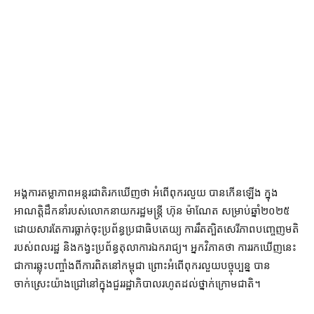
អង្គការ​តម្លាភាព​អន្តរជាតិ​រក​ឃើញ​ថា អំពើ​ពុករលួយ បាន​កើនឡើង ក្នុង​
អាណត្តិ​ដឹកនាំ​របស់​លោក​នាយករដ្ឋមន្ត្រី ហ៊ុន ម៉ាណែត សម្រាប់​ឆ្នាំ​២០២៥
ដោយសារតែការ​ធ្លាក់​ចុះ​ប្រព័ន្ធ​ប្រជាធិបតេយ្យ ការ​រឹតត្បិត​សេរីភាព​បញ្ចេញមតិ​
របស់​ពលរដ្ឋ និង​កង្វះ​ប្រព័ន្ធ​តុលាការ​ឯករាជ្យ។ អ្នកវិភាគ​ថា ការ​រក​ឃើញ​នេះ
ជា​ការ​ឆ្លុះបញ្ចាំង​ពី​ការពិត​នៅ​កម្ពុជា ព្រោះ​អំពើពុករលួយ​បច្ចុប្បន្ន បាន​
ចាក់ស្រេះ​យ៉ាង​ជ្រៅ​នៅក្នុង​ជួរ​រដ្ឋាភិបាល​រហូត​ដល់​ថ្នាក់ក្រោម​ជាតិ។