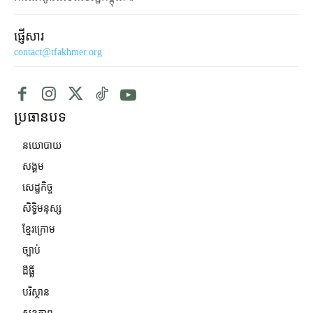
ផ្ញើសារ
contact@tfakhmer.org
ប្រធានបទ
នយោបាយ
សង្គម
សេដ្ឋកិច្ច
សិទ្ធិមនុស្ស
ខ្មែរក្រោម
ច្បាប់
ដីធ្លី
បរិស្ថាន