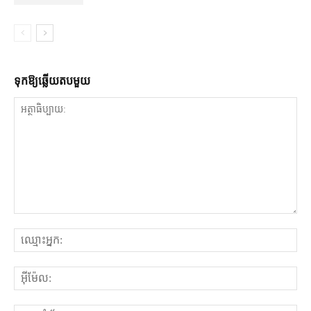
ទុក​ឱ្យ​ឆ្លើយ​តប​មួយ