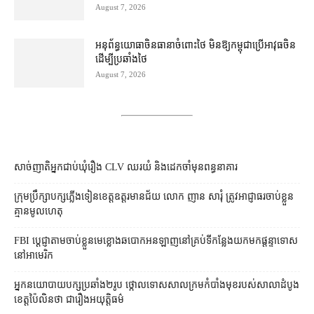
August 7, 2026
អនុព័ន្ធយោធា​ចិន​ធានា​ចំពោះ​ថៃ មិន​ឱ្យ​កម្ពុជា​ប្រើ​អាវុធ​ចិន​
ដើម្បី​ប្រឆាំង​ថៃ ​
August 7, 2026
សាច់ញាតិអ្នកជាប់ឃុំរឿង CLV ឈរយំ និងដេកចាំមុនពន្ធនាគារ
ក្រុមប្រឹក្សា​បក្ស​ភ្លើងទៀន​ខេត្ត​ឧត្ដរមានជ័យ លោក ញាន សារុំ ត្រូវ​អាជ្ញាធរ​ចាប់ខ្លួន​
គ្មាន​មូលហេតុ
FBI ប្ដេជ្ញា​តាម​ចាប់ខ្លួន​មេខ្លោង​ឆបោក​អនឡាញ​នៅ​គ្រប់​ទីកន្លែង​យក​មក​ផ្ដន្ទាទោស​
នៅ​អាមេរិក
អ្នកនយោបាយ​បក្ស​ប្រឆាំង​២​រូប ថ្កោលទោស​សាលក្រម​កំបាំងមុខ​របស់​សាលាដំបូង​
ខេត្ត​ប៉ៃលិន​ថា ជា​រឿង​អយុត្តិធម៌