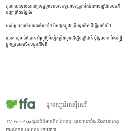
តុលាការ​តម្កល់​សាលក្រម​ផ្ដន្ទាទោស​សកម្មជន​បក្ស​ប្រឆាំង​និង​ពលរដ្ឋ​ដែល​ថត​ពី​
បញ្ហា​ព្រំដែន​ខ្មែរ​ថៃ
អនុព័ន្ធយោធា​ចិន​ធានា​ចំពោះ​ថៃ មិន​ឱ្យ​កម្ពុជា​ប្រើ​អាវុធ​ចិន​ដើម្បី​ប្រឆាំង​ថៃ ​
លោក ហ៊ុន ម៉ាណែត ជំរុញ​ឱ្យ​និស្សិត​ប្រឹងរៀន​ដើម្បី​បម្រើ​ជាតិ ប៉ុន្តែ​លោក និង​មន្ត្រី​​
ខ្លួន​ត្រូវ​បាន​លើក​បន្តុប​ពី​ម៉ែឪ
TV Free Asia ផ្ដល់ព័ត៌មានពិត ឯករាជ្យ គ្មានការរារាំង និងទាន់ហេតុ
ការណ៍ជូនដល់ពលរដ្ឋកម្ពុជា៕