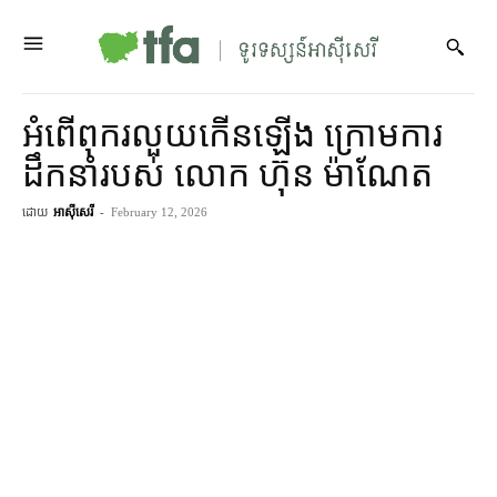
អំពើពុករលួយ​កើន​ឡើង ក្រោម​ការ​
ដឹកនាំ​របស់ លោក ហ៊ុន ម៉ាណែត
ដោយ
អាស៊ីសេរី
-
February 12, 2026