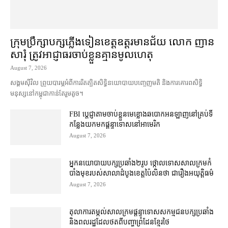
ក្រុមប្រឹក្សា​បក្ស​ភ្លើងទៀន​ខេត្ត​ឧត្ដរមានជ័យ លោក ញាន
សារុំ ត្រូវ​អាជ្ញាធរ​ចាប់ខ្លួន​គ្មាន​មូលហេតុ
August 7, 2026
សង្គម​ស៊ីវិល ព្រួយបារម្ភ​អំពី​ការ​រឹតត្បិត​សិទ្ធិ​នយោបាយ​បញ្ចេញមតិ និង​ការគោរព​សិទ្ធិ
មនុស្ស​នៅ​កម្ពុជា​កាន់តែ​រួម​តូច។
FBI ប្ដេជ្ញា​តាម​ចាប់ខ្លួន​មេខ្លោង​ឆបោក​អនឡាញ​នៅ​គ្រប់​ទី
កន្លែង​យក​មក​ផ្ដន្ទាទោស​នៅ​អាមេរិក
August 7, 2026
អ្នកនយោបាយ​បក្ស​ប្រឆាំង​២​រូប ថ្កោលទោស​សាលក្រម​កំ
បាំងមុខ​របស់​សាលាដំបូង​ខេត្ត​ប៉ៃលិន​ថា ជា​រឿង​អយុត្តិធម៌
August 7, 2026
តុលាការ​តម្កល់​សាលក្រម​ផ្ដន្ទាទោស​សកម្មជន​បក្ស​ប្រឆាំង​
និង​ពលរដ្ឋ​ដែល​ថត​ពី​បញ្ហា​ព្រំដែន​ខ្មែរ​ថៃ