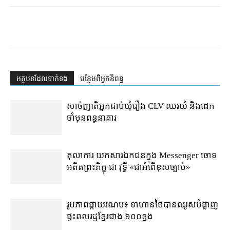
អត្ថបទ​ដែល​ទាក់ទង
បន្ថែម​ពី​អ្នកនិពន្ធ
សាច់ញាតិអ្នកជាប់ឃុំរឿង CLV ឈរយំ និងដេក
ចាំមុនពន្ធនាគារ
តុលាការ​​ យកសារឯកជនក្នុង Messenger ចោទ
អតីតព្រះភិក្ខុ ជា វុទ្ធី «ជាអំពើខុសច្បាប់»
រូបភាពផ្កាយរណប៖ ទាហានថៃបានឈូសបំផ្លាញ
ផ្ទះពលរដ្ឋខ្មែរជាង ៦០០ខ្នង