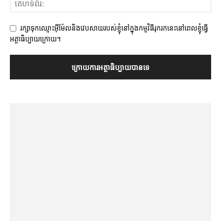
រក្សាទុកឈ្មោះអ៊ីម៉ែលនិងវេបសាយរបស់ខ្ញុំនៅក្នុងកម្មវិធីរុករកនេះនៅពេលខ្ញុំធ្វើ
អត្ថាធិប្បាយក្រោយ។