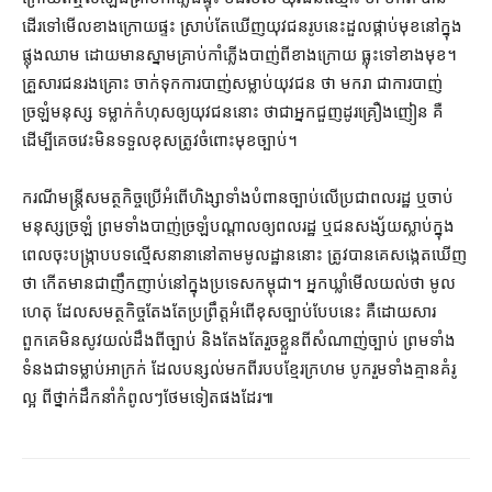
ដើរទៅ​មើល​ខាងក្រោយ​ផ្ទះ ស្រាប់តែ​ឃើញ​យុវជន​រូប​នេះ​ដួល​ផ្កាប់មុខ​នៅក្នុង​
ផ្លុង​ឈាម ដោយមាន​ស្នាម​គ្រាប់កាំភ្លើង​បាញ់​ពី​ខាងក្រោយ ធ្លុះ​ទៅ​ខាង​មុខ​។
គ្រួសារ​ជនរងគ្រោះ ចាក់​ទុក​ការ​បាញ់​សម្លាប់​យុវជន ថា មករា ជា​ការ​បាញ់​
ច្រឡំ​មនុស្ស ទម្លាក់កំហុស​ឲ្យ​យុវជន​នោះ ថា​ជា​អ្នក​ជួញដូរ​គ្រឿងញៀន គឺ​
ដើម្បី​គេចវេះ​មិន​ទទួលខុសត្រូវ​ចំពោះមុខ​ច្បាប់។
ករណី​មន្ត្រី​សមត្ថកិច្ច​ប្រើ​អំពើ​ហិង្សា​ទាំង​បំពាន​ច្បាប់​លើ​ប្រជាពលរដ្ឋ ឬ​ចាប់​
មនុស្ស​ច្រឡំ ព្រមទាំង​បាញ់​ច្រឡំ​បណ្ដាល​ឲ្យ​ពលរដ្ឋ ឬ​ជនសង្ស័យ​ស្លាប់​ក្នុង​
ពេល​ចុះ​បង្ក្រាប​បទល្មើស​នានា​នៅ​តាម​មូលដ្ឋាន​នោះ ត្រូវ​បាន​គេ​សង្កេត​ឃើញ​
ថា កើតមាន​ជា​ញឹកញាប់​នៅក្នុង​ប្រទេស​កម្ពុជា​។ អ្នកឃ្លាំមើល​យល់​ថា មូល
ហេតុ ដែល​សមត្ថកិច្ច​តែងតែ​ប្រព្រឹត្ត​អំពើ​ខុសច្បាប់​បែបនេះ គឺ​ដោយសារ​
ពួកគេ​មិនសូវ​យល់ដឹង​ពី​ច្បាប់ និង​តែងតែ​រួចខ្លួន​ពី​សំណាញ់​ច្បាប់ ព្រមទាំង​
ទំនងជា​ទម្លាប់​អាក្រក់ ដែល​បន្សល់​មកពី​រប​ប​ខ្មែរក្រហម បូករួម​ទាំង​គ្មាន​គំរូ​
ល្អ ពី​ថ្នាក់ដឹកនាំ​កំពូលៗ​ថែមទៀត​ផង​ដែរ៕