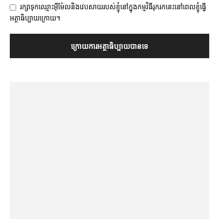
រក្សាទុកឈ្មោះអ៊ីម៉ែលនិងវេបសាយរបស់ខ្ញុំនៅក្នុងកម្មវិធីរុករកនេះនៅពេលខ្ញុំធ្វើ
អត្ថាធិប្បាយក្រោយ។