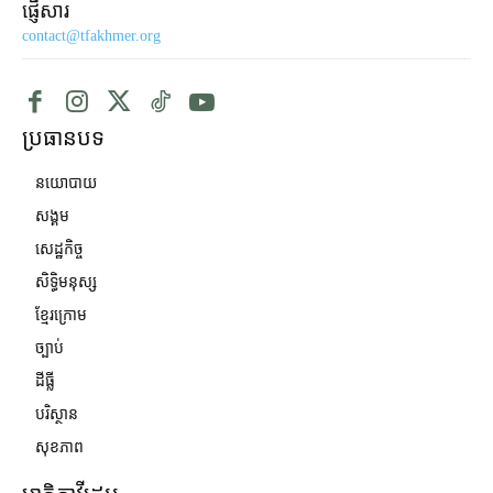
ផ្ញើសារ
contact@tfakhmer.org
ប្រធានបទ
នយោបាយ
សង្គម
សេដ្ឋកិច្ច
សិទ្ធិមនុស្ស
ខ្មែរក្រោម
ច្បាប់
ដីធ្លី
បរិស្ថាន
សុខភាព