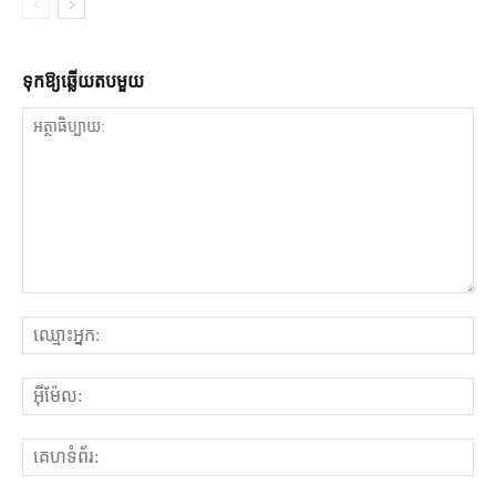
ទុក​ឱ្យ​ឆ្លើយ​តប​មួយ