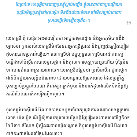
តែ​ម្នាក់​ទេ ហេតុអ្វី​បាន​បាញ់​កូន​ខ្ញុំ​ស្លាប់​អញ្ចឹង ខ្ញុំ​បាន​ដាក់​ពាក្យបណ្ដឹង​រក​
យុត្តិធម៌​ឲ្យ​កូន​ខ្ញុំ​ទៅ​មុខ​ទៀត មិនដឹង​យ៉ាងម៉េច​ទេ ចាំ​មើល​ច្បាប់​គេ​ដោះ
ស្រាយ​ធ្វើ​ម៉េច​ទៀត​ឲ្យ​ដឹង
»។
លោកស្រី ពុំ សាវុន អះអាង​ទៀត​ថា អាជ្ញាធរ​មូលដ្ឋាន និង​អ្នកភូមិ​បានដឹង​
ច្បាស់​ថា កូន​របស់​លោកស្រី​មិនមែន​ជា​អ្នកប្រើប្រាស់ និង​ជួញដូរ​គ្រឿងញៀន​
ដូច​ការចោទប្រកាន់​ឡើយ​។ លោកស្រី​ថា បច្ចុប្បន្ន​លោកស្រី​បាន​ដាក់​ពាក្យ
បណ្ដឹង​ទៅ​ប៉ុស្តិ៍​នគរបាល​មូលដ្ឋាន និង​តុលាការ​ខេត្តក្រចេះ​រួចហើយ ប៉ុន្តែ​មិន​
ទាន់​មាន​ដំណោះស្រាយ​នោះ​ទេ​។ លោកស្រី​បន្ថែម​ថា ប្រសិនបើ​អាជ្ញាធរ​ថ្នាក់​
ជាតិ​មិន​ជួយ​រក​យុត្តិធម៌​នោះ​ទេ ដោយ​បណ្ដោយ​ឱ្យ​នគរបាល ដែល​ប្រព្រឹត្ត​
ខុសច្បាប់​រួចខ្លួន​បែបនេះ គឺជា​គំរូ​អាក្រក់​មួយ និង​ហាក់ដូចជា​លើកទឹកចិត្ត​ឱ្យ​
ករណី​បែប​នេះ​កើត​ឡើង​ញឹកញាប់។
ទូរទស្សន៍​អាស៊ីសេរី មិនអាច​ទាក់ទង​អ្នកនាំពាក្យ​ស្នងការ​នគរបាល​ខេត្តក្រចេះ
លោក ហ៊ន ប៉ូច ដើម្បី​សុំ​ការ​បកស្រាយ​បន្ថែម​ជុំវិញ​រឿង​នេះ​បានទេ​នៅ​ថ្ងៃទី​១២
ខែមីនា។ ចំណែក ប៉ុស្តិ៍​នគរបាល​ឃុំ​សណ្ដាន់ ក៏​ទូរទស្សន៍​អាស៊ីសេរី មិនអាច​
ទាក់ទង​បាន​ដែរ​នៅ​ថ្ងៃ​ដដែល​នេះ។