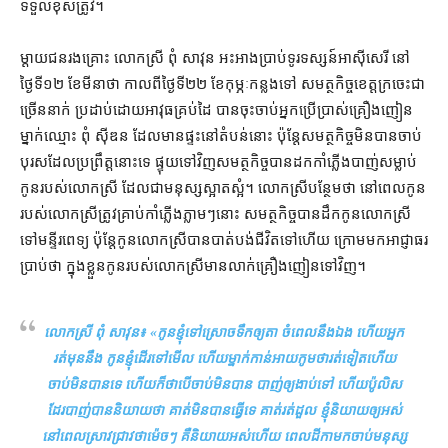
ទទួល​ខុសត្រូវ។
ម្ដាយ​ជនរងគ្រោះ លោកស្រី ពុំ សាវុន អះអាង​ប្រាប់​ទូរទស្សន៍​អាស៊ីសេរី នៅ​
ថ្ងៃទី​១២ ខែ​មីនា​ថា កាលពី​ថ្ងៃទី​២២ ខែ​កុម្ភៈ​កន្លងទៅ សមត្ថកិច្ច​ខេត្តក្រចេះ​ជា
ច្រើន​នាក់ ប្រដាប់​ដោយ​អាវុធ​គ្រប់​ដៃ បាន​ចុះ​ចាប់​អ្នកប្រើប្រាស់​គ្រឿងញៀន​
ម្នាក់​ឈ្មោះ ពុំ ស៊ីឌន ដែល​មាន​ផ្ទះ​នៅ​តំបន់​នោះ ប៉ុន្តែ​សមត្ថកិច្ច​មិនបាន​ចាប់​
បុរស​ដែល​ប្រព្រឹត្ត​នោះ​ទេ ផ្ទុយទៅវិញ​សមត្ថកិច្ច​បាន​ដក​កាំភ្លើង​បាញ់សម្លាប់​
កូន​របស់​លោកស្រី ដែល​ជា​មនុស្ស​ស្អាតស្អំ​។ លោកស្រី​បន្ថែម​ថា នៅពេល​កូន​
របស់​លោកស្រី​ត្រូវ​គ្រាប់កាំភ្លើង​ភ្លាមៗ​នោះ សមត្ថកិច្ច​បាន​ដឹក​កូនលោក​ស្រី​
ទៅ​មន្ទីរពេទ្យ ប៉ុន្តែ​កូនលោក​ស្រី​បាន​បាត់បង់​ជីវិត​ទៅ​ហើយ ក្រោម​មក​អាជ្ញាធរ​
ប្រាប់​ថា ក្នុង​ខ្លួន​កូន​របស់​លោក​ស្រី​មាន​លាក់​គ្រឿងញៀន​ទៅវិញ។
លោកស្រី ពុំ សាវុន៖ «
កូន​ខ្ញុំ​ទៅ​ស្រោច​ទឹក​ឲ្យ​តា ចំ​ពេល​នឹង​ឯង ហើយ​អ្នក​
រត់​មុននឹង កូន​ខ្ញុំ​ដើរទៅ​មើល ហើយ​ម្នាក់​កាន់​អាយ​កូម​ថា​រត់​ទៀតហើយ
ចាប់​មិន​បានទេ ហើយក៏​ថាបើ​ចាប់​មិនបាន បាញ់​ឲ្យ​ងាប់​ទៅ ហើយ​ប៉ូលិស​
ដែរ​បាញ់​បាន​និយាយ​ថា គាត់​មិនបាន​ធ្វើ​ទេ គាត់​រត់​ដួល ខ្ញុំ​និយាយ​ឲ្យ​អស់
នៅពេល​ស្រាវជ្រាវ​ថា​ម៉េចៗ គឺ​និយាយ​អស់ហើយ ពេល​ដីកា​មក​ចាប់​មនុស្ស​