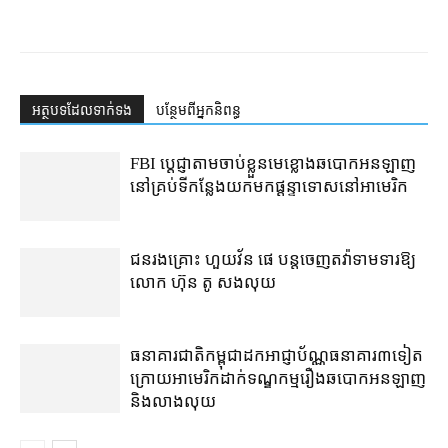
អត្ថបទ​ដែល​ទាក់ទង
បន្ថែម​ពី​អ្នកនិពន្ធ
FBI ប្ដេជ្ញា​តាម​ចាប់ខ្លួន​មេខ្លោង​ឆបោក​អនឡាញ​
នៅ​គ្រប់​ទីកន្លែង​យក​មក​ផ្ដន្ទាទោស​នៅ​អាមេរិក
ជនរងគ្រោះ ហួយវ័ន ផេ បន្ត​ចេញ​តវ៉ា​ទាមទារ​ឱ្យ​
លោក ហ៊ុន តូ សង​លុយ
ធនាគារជាតិ​កម្ពុជា​ដក​អាជ្ញាប័ណ្ណ​ធនាគារ​៣​​ទៀត​
ក្រោយ​អាមេរិក​ដាក់​ទណ្ឌកម្ម​​រឿង​ឆបោក​អនឡាញ
និង​លាងលុយ