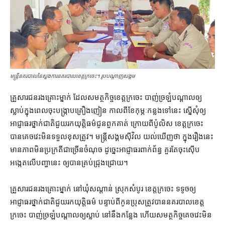
មន្ត្រីនគរបាលនៃស្នងការនគរបាលខេត្ត​ក្រចេះ។ រូបបណ្ដាញសង្គម
គ្រួសារ​ជនរងគ្រោះ​ម្នាក់ ដែល​សមត្ថកិច្ច​ខេត្ត​ក្រចេះ បាញ់​ច្រឡំ​បណ្ដាល​ឲ្យ​
ស្លាប់​ក្នុង​ពេល​ចុះ​បង្ក្រាប​គ្រឿងញៀន កាលពី​ខែកុម្ភៈ​កន្លង​ទៅ​នេះ ស្នើសុំ​ឲ្យ​
អាជ្ញាធរ​ថ្នាក់​ជាតិ​ជួយ​រក​យុត្តិធម៌​ជូន​ពួកគាត់ ក្រោយពី​ប៉ូលិស ខេត្តក្រចេះ
បាន​គេច​វេះ​មិន​ទទួលខុសត្រូវ​។ មន្ត្រី​សង្គម​ស៊ីវិល យល់​ឃើញ​ថា ក្នុង​រឿង​នេះ​
មាន​ភាព​មិន​ប្រក្រតី​ជាច្រើន​ចំណុច ដូច្នេះ​អាជ្ញាធរ​ពាក់ព័ន្ធ គួរតែ​ចុះ​ស៊ើប
អង្កេត​លើ​បញ្ហា​នេះ ឲ្យ​បាន​គ្រប់​ជ្រុងជ្រោយ។
គ្រួសារ​ជនរងគ្រោះ​ម្នាក់ នៅ​ឃុំ​សណ្ដាន់ ស្រុក​សំបូរ ខេត្តក្រចេះ ទទូច​ឲ្យ​
អាជ្ញាធរ​ថ្នាក់​ជាតិ​ជួយ​រក​យុត្តិធម៌ បន្ទាប់ពី​កូនប្រុស​ត្រូវ​បាន​នគរ​បាល​ខេត្ត
ក្រចេះ បាញ់​ច្រឡំ​បណ្ដាល​ឲ្យ​ស្លាប់ នៅ​នឹង​កន្លែង ហើយ​សមត្ថកិច្ច​គេចវេះ​មិន​