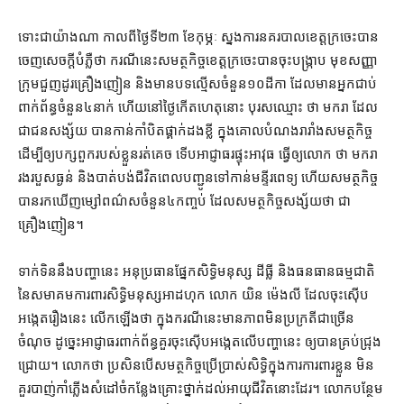
ទោះជា​យ៉ាងណា កាលពី​ថ្ងៃទី​២៣ ខែ​កុម្ភៈ ស្នងការ​នគរបាល​ខេត្តក្រចេះ​បាន​
ចេញ​សេចក្ដី​បំភ្លឺ​ថា ករណីនេះ​សមត្ថកិច្ច​ខេត្តក្រចេះ​បាន​ចុះ​បង្ក្រាប មុខសញ្ញា​
ក្រុម​ជួញដូរ​គ្រឿងញៀន និង​មាន​បទល្មើស​ចំនួន​១០​ដីកា ដែល​មាន​អ្នក​ជាប់​
ពាក់ព័ន្ធ​ចំនួន​៤​នាក់ ហើយ​នៅ​ថ្ងៃ​កើត​ហេតុ​នោះ បុរស​ឈ្មោះ ថា មករា ដែល​
ជា​ជនសង្ស័យ បាន​កាន់​កាំបិតផ្គាក់​ដង​ខ្លី ក្នុង​គោលបំណង​រារាំង​សមត្ថកិច្ច
ដើម្បី​ឲ្យ​បក្សពួក​របស់​ខ្លួន​រត់​គេច ទើប​អាជ្ញាធរ​ផ្ទុះអាវុធ ធ្វើ​ឲ្យ​លោក ថា មករា
រង​របួស​ធ្ងន់ និង​បាត់​បង់ជីវិត​ពេល​បញ្ជូន​ទៅកាន់​មន្ទីរពេទ្យ ហើយ​សមត្ថកិច្ច​
បាន​រក​ឃើញ​ម្សៅ​ពណ៌​ស​ចំនួន​៤​កញ្ចប់ ដែល​សមត្ថកិច្ច​សង្ស័យ​ថា ជា​
គ្រឿងញៀន។
ទាក់ទិន​នឹង​បញ្ហា​នេះ អនុប្រធាន​ផ្នែក​សិទ្ធិមនុស្ស ដីធ្លី និង​ធនធានធម្មជាតិ
នៃ​សមាគម​ការពារ​សិទ្ធិមនុស្ស​អាដហុក លោក យិន ម៉េងលី ដែល​ចុះ​ស៊ើប
អង្កេត​រឿង​នេះ លើកឡើង​ថា ក្នុង​ករណី​នេះ​មាន​ភាព​មិន​ប្រក្រតី​ជាច្រើន​
ចំណុច ដូច្នេះ​អាជ្ញាធរ​ពាក់ព័ន្ធ​គួរ​ចុះ​ស៊ើបអង្កេត​លើ​បញ្ហា​នេះ ឲ្យ​បាន​គ្រប់​ជ្រុង
ជ្រោយ​។ លោក​ថា ប្រសិនបើ​សមត្ថកិច្ច​ប្រើប្រាស់​សិទ្ធិ​ក្នុង​ការ​ការពារ​ខ្លួន មិន​
គួរ​បាញ់កាំភ្លើង​សំដៅចំ​កន្លែង​គ្រោះថ្នាក់​ដល់​អាយុជីវិត​នោះ​ដែរ​។ លោក​បន្ថែម​