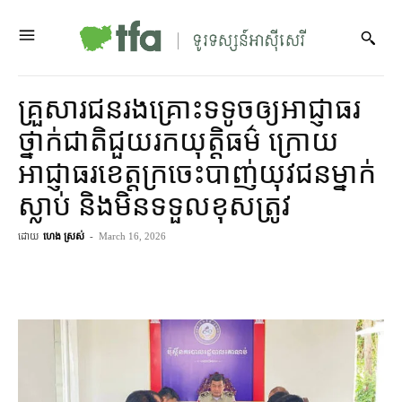
គ្រួសារ​ជនរងគ្រោះ​ទទូច​ឲ្យ​អាជ្ញាធរ​
ថ្នាក់​ជាតិ​ជួយ​រក​យុត្តិធម៌ ក្រោយ​
អាជ្ញាធរ​ខេត្តក្រចេះ​បាញ់​យុវជន​ម្នាក់​
ស្លាប់ និង​មិន​ទទួលខុសត្រូវ
ដោយ
ហេង ស្រស់
-
March 16, 2026