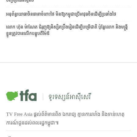
បញ្ហា​ព្រំដែន​ខ្មែរ​ថៃ
អនុព័ន្ធយោធា​ចិន​ធានា​ចំពោះ​ថៃ មិន​ឱ្យ​កម្ពុជា​ប្រើ​អាវុធ​ចិន​ដើម្បី​ប្រឆាំង​ថៃ ​
លោក ហ៊ុន ម៉ាណែត ជំរុញ​ឱ្យ​និស្សិត​ប្រឹងរៀន​ដើម្បី​បម្រើ​ជាតិ ប៉ុន្តែ​លោក និង​មន្ត្រី​​
ខ្លួន​ត្រូវ​បាន​លើក​បន្តុប​ពី​ម៉ែឪ
TV Free Asia ផ្ដល់ព័ត៌មានពិត ឯករាជ្យ គ្មានការរារាំង និងទាន់ហេតុ
ការណ៍ជូនដល់ពលរដ្ឋកម្ពុជា៕