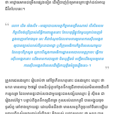
ថា អាជ្ញា​ធរមាន​ជម្រើស​ផ្សេងទៀត ដើម្បី​បាញ់​កុំ​ឲ្យ​មាន​គ្រោះថ្នាក់​ដល់​អាយុ
ជីវិត​បែបនេះ។
លោក យិន ម៉េងលី៖ «
មធ្យោបាយ​សមត្ថកិច្ច​មា​ន​ច្រើនណាស់ បើសិន​សម​
កិច្ច​បើ​ចង់​ប្រើប្រាស់​សិទ្ធិ​ការពារ​ខ្លួន​នោះ តែ​ហេតុអ្វី​ផ្ទុះ​តែមួយ​គ្រាប់​ចេញ​ចំ​
ខ្នង​ចេញទៅ​ខាងមុខ នេះ គឺជា​ចំណុច​ដែល​ទាមទារ​ឲ្យ​មានការ​ស៊ើបអង្កេត​
ឲ្យ​បាន​ច្បាស់លាស់​ពី​ព្រះរាជអាជ្ញា ឬ​ពី​ក្រុម​អធិការកិច្ច​ពិសេស​ណាមួយ​
ដែល​ចុះ​ពី​ក្រសួង ព្រោះ​បើ​ស្នងការ​អធិការដ្ឋាន​នគរបាល​ខេត្តក្រចេះ ធ្វើការ​
ស៊ើបអង្កេត​នោះ យើង​មានការ​បារម្ភ​ថា មិន​យុត្តិធម៌ អញ្ចឹង​យើង​សូម​ឲ្យ​មាន
ការ​ស៊ើបអង្កេត​ពិសេស​ដើម្បី​រក​យុត្តិធម៌​ក្នុង​រឿង​នេះ
»។
គ្រួសារ​ជនរងគ្រោះ រៀបរាប់​ថា នៅ​ថ្ងៃ​កើតហេតុ​នោះ ជនរងគ្រោះ ឈ្មោះ ថា
មករា មាន​អាយុ ២៧​ឆ្នាំ បាន​ជិះ​ម៉ូតូ​ទៅ​ងូតទឹក​ឲ្យ​ជីតា​ចាស់ជរា​មិនអាច​ងើប​ពី​
កន្ទេល​រួច ដែល​មាន​ផ្ទះ​ជាប់​របង​ជាមួយ​ផ្ទះ​ជនសង្ស័យ​ឈ្មោះ ពុំ ស៊ីឌន ជា​
រៀងរាល់ថ្ងៃ​។ បន្ទាប់ពី​ងូតទឹក​ឲ្យ​ជីតា​រួច កូន​របស់​លោកស្រី បាន​អង្គុយ​ចុច​
ទូរស័ព្ទ នៅ​ខាងក្រោយ​ផ្ទះ ដោយ​មិនដឹង​ថា មាន​សមត្ថកិច្ច​ចុះទៅ​ទីនោះ​ឡើយ
ក្រោយពី​ឮ​សំឡេង​គ្រាប់កាំភ្លើង​ផ្ទុះ មីង​របស់ យុវជន​ឈ្មោះ ថា មករា បាន​