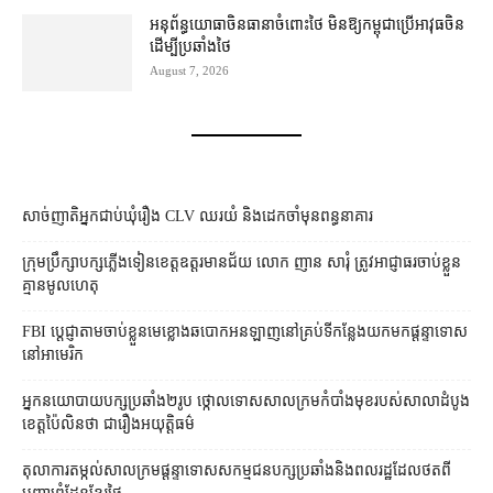
អនុព័ន្ធយោធា​ចិន​ធានា​ចំពោះ​ថៃ មិន​ឱ្យ​កម្ពុជា​ប្រើ​អាវុធ​ចិន​
ដើម្បី​ប្រឆាំង​ថៃ ​
August 7, 2026
សាច់ញាតិអ្នកជាប់ឃុំរឿង CLV ឈរយំ និងដេកចាំមុនពន្ធនាគារ
ក្រុមប្រឹក្សា​បក្ស​ភ្លើងទៀន​ខេត្ត​ឧត្ដរមានជ័យ លោក ញាន សារុំ ត្រូវ​អាជ្ញាធរ​ចាប់ខ្លួន​
គ្មាន​មូលហេតុ
FBI ប្ដេជ្ញា​តាម​ចាប់ខ្លួន​មេខ្លោង​ឆបោក​អនឡាញ​នៅ​គ្រប់​ទីកន្លែង​យក​មក​ផ្ដន្ទាទោស​
នៅ​អាមេរិក
អ្នកនយោបាយ​បក្ស​ប្រឆាំង​២​រូប ថ្កោលទោស​សាលក្រម​កំបាំងមុខ​របស់​សាលាដំបូង​
ខេត្ត​ប៉ៃលិន​ថា ជា​រឿង​អយុត្តិធម៌
តុលាការ​តម្កល់​សាលក្រម​ផ្ដន្ទាទោស​សកម្មជន​បក្ស​ប្រឆាំង​និង​ពលរដ្ឋ​ដែល​ថត​ពី​