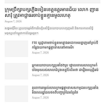
ក្រុមប្រឹក្សា​បក្ស​ភ្លើងទៀន​ខេត្ត​ឧត្ដរមានជ័យ លោក ញាន
សារុំ ត្រូវ​អាជ្ញាធរ​ចាប់ខ្លួន​គ្មាន​មូលហេតុ
August 7, 2026
សង្គម​ស៊ីវិល ព្រួយបារម្ភ​អំពី​ការ​រឹតត្បិត​សិទ្ធិ​នយោបាយ​បញ្ចេញមតិ និង​ការគោរព​សិទ្ធិ
មនុស្ស​នៅ​កម្ពុជា​កាន់តែ​រួម​តូច។
FBI ប្ដេជ្ញា​តាម​ចាប់ខ្លួន​មេខ្លោង​ឆបោក​អនឡាញ​នៅ​គ្រប់​ទី
កន្លែង​យក​មក​ផ្ដន្ទាទោស​នៅ​អាមេរិក
August 7, 2026
អ្នកនយោបាយ​បក្ស​ប្រឆាំង​២​រូប ថ្កោលទោស​សាលក្រម​កំ
បាំងមុខ​របស់​សាលាដំបូង​ខេត្ត​ប៉ៃលិន​ថា ជា​រឿង​អយុត្តិធម៌
August 7, 2026
តុលាការ​តម្កល់​សាលក្រម​ផ្ដន្ទាទោស​សកម្មជន​បក្ស​ប្រឆាំង​
និង​ពលរដ្ឋ​ដែល​ថត​ពី​បញ្ហា​ព្រំដែន​ខ្មែរ​ថៃ
August 7, 2026