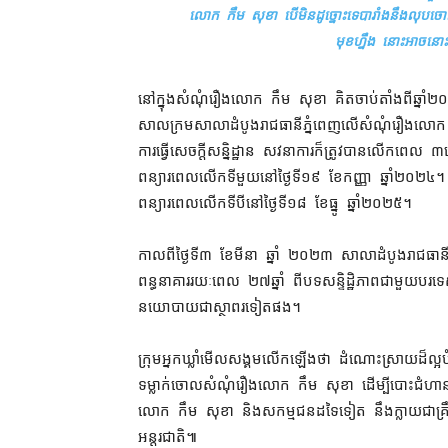
លោក កឹម សុខា បើ​មិន​ដូច្នោះ​ទេ​បារាំង​នឹង​លុបចោល​កិច្ច​
មុខ​ហ្នឹង នោះ​អាច​នោះ
នៅក្នុង​សំណុំ​រឿង​លោក កឹម សុខា គិត​ចាប់តាំងពី​ឆ្នាំ​
សាលក្រម​សាលាដំបូង​រាជធានី​ភ្នំពេញ​លើ​សំណុំរឿង​លោក
ការ​ធ្វើ​សេចក្តី​សន្និដ្ឋាន សវនាការ​ក៏​ត្រូវ​បាន​លើក​
ពន្យារពេល​លើកទីមួយ​នៅ​ថ្ងៃទី​១៩ ខែកញ្ញា ឆ្នាំ​២០២៤​។ ក
ពន្យារ​ពេល​លើក​ទី​បី​នៅ​ថ្ងៃទី​១៨ ខែធ្នូ ឆ្នាំ​២០២៥។
កាលពី​ថ្ងៃទី​៣ ខែមីនា ឆ្នាំ ២០២៣ សាលាដំបូង​រាជធាន
ពន្ធនាគារ​រយៈពេល ២៧​ឆ្នាំ ពី​បទ​សន្ទិដ្ឋិភាពជា​មួយ​បរទេស ដ
នយោបាយ​ជា​ស្ថាពរ​ទៀត​ផង។
ក្រុម​អ្នកឃ្លាំមើល​សង្គម​លើកឡើង​ថា ដំណោះស្រាយ​ដ៏​ល្អ​បំផុត
ទម្លាក់​ចោល​សំណុំរឿង​លោក កឹម សុខា ដើម្បី​បោះជំហាន​ឆ្ព
លោក កឹម សុខា និង​សកម្មជន​ដទៃទៀត នឹង​ក្លាយជា​គ្រឹះ​ដ៏​
អន្តរជាតិ៕