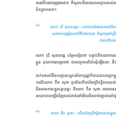
មេធាវី​ការពារ​ឲ្យ​ចុងចោទ គឺ​សូម​បដិសេធ​សាលក្រម​របស់
ពិតប្រាកដ​ទេ។
លោក យី សុខសាន្ត៖ «
មកដល់​ម៉ោង​នេះ​គាត់​ក៏​អ
ណា​មក​បង្រៀន​មក​អី​គឺ​អត់​មាន​ទេ ចំណុច​ត្រង់​ហ្នឹ
បាន​បដិសេធ
លោក យី សុខសាន្ត បន្ថែម​ទៀត​ថា បន្ទាប់ពី​សវនាការ​ពេញ​មួយ
ខ្លួន តុលាការ​សម្រេច​ថា សាលក្រម​លើ​សំណុំ​រឿង​នេះ ន
ទាក់ទង​ទៅ​នឹង​បញ្ហា​នេះ​អ្នកនាំពាក្យ​រដ្ឋាភិបាល​ឯករាជ
ករណី​លោក កឹម សុខា ប្រសិនបើ​បារាំង​ប្រើ​ឥទ្ធិពល​របស់​ខ្
នឹង​មាន​ការ​បន្ធូរបន្ថយ​ខ្លះ គឺ​លោក កឹម សុខា អាច​មាន​ស្ថាន
នយោបាយ​ឡើងវិញ​របស់​គាត់​នៅ​មើល​មិនទាន់​ច្បាស់​នៅ
លោក គឹម សុខ៖ «
បើ​បារាំង​ប្រើ​ឥទ្ធិពល​របស់​ខ្