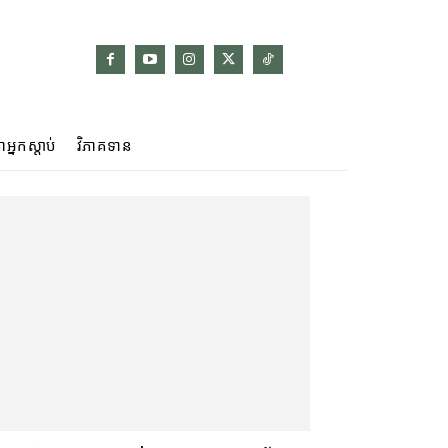
ាអ្នកស្ដាប់
វិភាគទាន