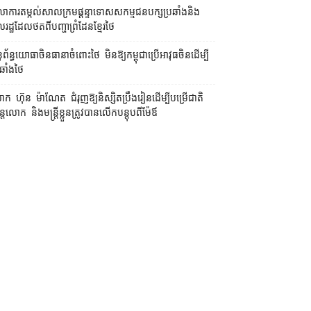
លាការ​តម្កល់​សាលក្រម​ផ្ដន្ទាទោស​សកម្មជន​បក្ស​ប្រឆាំង​និង​
ដ្ឋ​ដែល​ថត​ពី​បញ្ហា​ព្រំដែន​ខ្មែរ​ថៃ
ព័ន្ធយោធា​ចិន​ធានា​ចំពោះ​ថៃ មិន​ឱ្យ​កម្ពុជា​ប្រើ​អាវុធ​ចិន​ដើម្បី​
ឆាំង​ថៃ ​
ក ហ៊ុន ម៉ាណែត ជំរុញ​ឱ្យ​និស្សិត​ប្រឹងរៀន​ដើម្បី​បម្រើ​ជាតិ
ន្តែ​លោក និង​មន្ត្រី​​ខ្លួន​ត្រូវ​បាន​លើក​បន្តុប​ពី​ម៉ែឪ