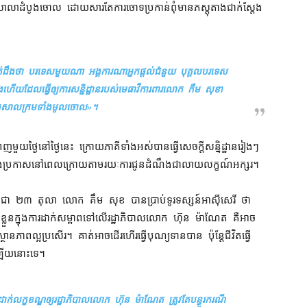
​សាលាដំបូង​ចោល ដោយសារតែ​ការចោទប្រកាន់​ពុំ​មាន​ភស្តុតាង​ជាក់ស្តែង​
ត់​ដឹង​ថា បរទេស​មួយ​ណា អង្គការ​ណា​អ្នក​ផ្តល់​ជំនួយ បុគ្គល​បរទេស​
ងហើយ​ដែល​ធ្វើ​ឲ្យ​ការ​សន្និដ្ឋាន​របស់​មេធា​វី​ការពារ​លោក កឹម សុខា
​សាលក្រម​ទាំងមូល​ចោល
»។
ថ្ងៃ​នៅថ្ងៃ​នេះ ក្រោយ​ភាគី​ទាំងអស់​បាន​ធ្វើ​សេចក្តី​សន្និដ្ឋាន​រៀងៗ​
ឹង​ប្រកាស​នៅ​ពេល​ក្រោយ​តាមរយៈ​ការ​ជូនដំណឹង​ជា​លាយលក្ខណ៍​អក្សរ។
្យ​កម្ពុជា ២៣ តុលា លោក គឹម សុខ បាន​ប្រាប់​ទូរទស្សន៍​អាស៊ីសេរី ថា
លួន​ក្នុង​ការ​ដាក់​សម្ពាព​ទៅលើ​រដ្ឋាភិបាល​លោក ហ៊ុន ម៉ាណែត គឺ​អាច​
ភាព​ល្អ​ប្រសើរ​។ គាត់​អាច​ដើរហើរ​ធ្វើបុណ្យ​ទាន​បាន ប៉ុន្តែ​ជីវិត​ធ្វើ​
ឡើយ​នោះ​ទេ។
លួន​ដាក់​លក្ខខណ្ឌ​ឲ្យ​រដ្ឋាភិបាល​លោក ហ៊ុន ម៉ាណែត ត្រូវតែ​បន្ធូរ​ករណី​