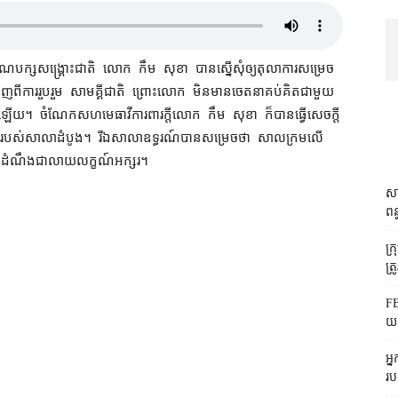
​គណបក្ស​សង្គ្រោះ​ជាតិ លោក កឹម សុខា បាន​ស្នើ​សុំ​ឲ្យ​តុលាការ​សម្រេច​
​ពី​ការ​រួបរួម សាមគ្គី​ជាតិ ព្រោះ​លោក មិន​មាន​ចេតនា​គប់គិត​ជាមួយ​
​នោះ​ឡើយ​។ ចំណែក​សហ​មេធាវី​ការពារ​ក្តី​លោក កឹម សុខា ក៏បាន​ធ្វើ​សេចក្តី​
រម​របស់​សាលាដំបូង។ រីឯ​សាលាឧទ្ធរណ៍​បាន​សម្រេច​ថា សាលក្រម​លើ​
ូនដំណឹង​ជា​លាយលក្ខណ៍​អក្សរ។
សា
ពន
ក្
ត្រ
FB
យក
អ្
រប