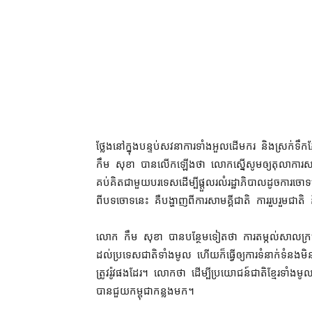
ថ្លែង​នៅក្នុង​បន្ទប់​សវនាការ​ទាំង​អួល​ដើមករ និង​ស្រក់​ទឹក
កឹម សុខា បាន​លើកឡើង​ថា លោក​ស្នើ​សូម​ឲ្យ​តុលាការ​សម្រេ
គប់គិត​ជាមួយ​បរទេស​ដើម្បី​ផ្តួល​រលំ​រដ្ឋាភិបាល​ដូច​ការ
ពី​បទ​ចោទ​នេះ គឺ​បង្ហាញ​ពី​ការ​សាមគ្គី​ជាតិ ការ​រួបរួម​ជាត
លោក កឹម សុខា បាន​បន្ថែម​ទៀត​ថា ការ​តម្កល់​សាលក្រម​នេ
ដល់​ប្រទេសជាតិ​ទាំងមូល ហើយក៏​ធ្វើ​ឲ្យ​ការ​ទំនាក់ទំនង​មិន
ត្រូវ​រ៉ូវ​ផង​ដែរ​។ លោក​ថា ដើម្បី​ប្រ​យោជន៍​ជាតិខ្មែរ​ទាំ
បាន​ជួយ​កម្ពុជា​កន្លងមក។