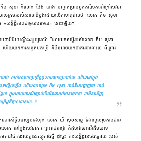
ោក កឹម សុខា គឺ​លោក ផែង ហេង បញ្ជាក់​ប្រាប់​អ្នកកាសែត​នៅ​ក្រៅ​សវនា
ុ​នៃ​សាលក្រម​របស់​សាលាដំបូង​ដោយ​លើក​ហេតុផល​ថា លោក កឹម សុខា
ល្មើស «​សន្ទិដ្ឋិភាព​ជាមួយ​បរទេស​» នោះ​ឡើយ។
ាវី​ដើម​បណ្តឹង​រដ្ឋប្បវេណី ដែល​យក​សម្តី​របស់​លោក កឹម សុខា
ូវ ហើយ​យក​ការ​សន្មត​មក​ប្រើ គឺ​មិនអាច​យកជាការ​បា​នោះ​ទេ ពីព្រោះ​
ាការ​ថា គាត់​អត់​មាន​ប្រព្រឹត្ត​ដូច​ការចោទប្រកាន់​ទេ ហើយ​នៅក្នុង​
ង​បទល្មើស​ហ្នឹង ហើយ​ឯកឧត្តម កឹម សុខា គាត់​នឹង​បង្ហាញ​ថា គាត់​
ក្រិដ្ឋ​ទេ ក្នុង​គោលការណ៍​ច្បាប់​បើសិនជា​អត់​មាន​ចេតនា រក​មិនឃើញ​
្រិដ្ឋ​គឺ​គ្មាន​ទោស​ទេ
»។
មាគម​ការពារ​សិទ្ធិមនុស្ស​អាដហុក លោក យី សុខសាន្ត ដែល​ចូលរួម​តាមដាន​
បស់​លោក នៅ​ក្នុង​សវនាការ ព្រះរាជអាជ្ញា ក៏ដូចជា​មេធាវី​ដើមចោទ
ជជែក​ដោយ​គ្មាន​ភស្តុតាង​ថ្មី ដូច្នេះ ការ​សន្និដ្ឋាន​ចុងក្រោយ របស់​