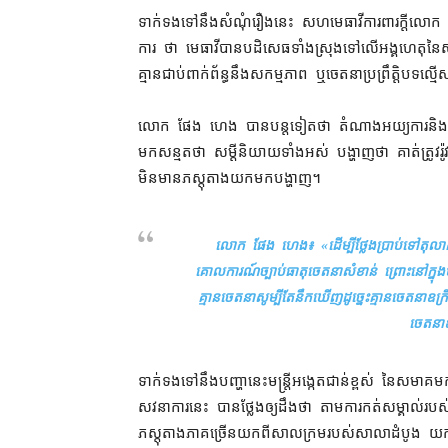
ទាក់ទង​ទៅ​នឹង​សំណុំ​រឿង​នេះ សហ​មេធាវី​ការពារ​ក្តី​ល
ការ ថា មេធាវី​បាន​បដិសេធ​ទាំងស្រុង​ទៅលើ​អង្គហេត
គ្មាន​ជាប់​ពាក់ព័ន្ធ​នឹង​សកម្មភាព ឬ​ចេតនា​ប្រព្រឹត្តិ​បទ
លោក ផែង ហេង បាន​បន្ត​ទៀត​ថា តំណាង​អយ្យការ​និង​មេធ
មក​សន្មត​ថា សម្ដី​និយាយ​ទាំងអស់ បង្ហាញថា គាត់​ត្រូវរ៉
មិន​មាន​ភស្តុតាង​យក​មក​បង្ហាញ។
លោក ផែង ហេង៖ «
ដើម្បី​ថ្លែងប្រាប់​ទៅ​តុល
គោលការណ៍​ច្បាប់​ធាតុ​ចេតនា​សំខាន់ ព្រោះ​នៅក្នុ
គ្មាន​ចេតនា​សូម្បីតែ​នឹកឃើញ​ដូច្នេះ​គ្មាន​ចេតនា​ឧ
ចេតនា​ឧក
ទាក់ទង​ទៅ​នឹង​បញ្ហា​នេះ​មន្ត្រី​អង្កេត​ជាន់ខ្ពស់ នៃ​ស
សវនាការ​នេះ បាន​ថ្លែង​ឲ្យ​ដឹង​ថា តាម​ការ​កត់សម្គាល់​រ
ភស្តុតាង​ភាគច្រើន​យក​ពី​សាលក្រម​របស់​សាលាដំបូង យក​មក​