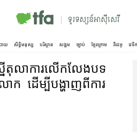
បាយ
សិទ្ធិមនុស្ស
បរិស្ថាន
សង្គម
ច្បាប់
ខ្មែរក្រោម
វីដេអូ
វេទិក
ើ​តុលាការ​លើកលែង​បទ​
ក ដើម្បី​បង្ហាញ​ពី​ការ​