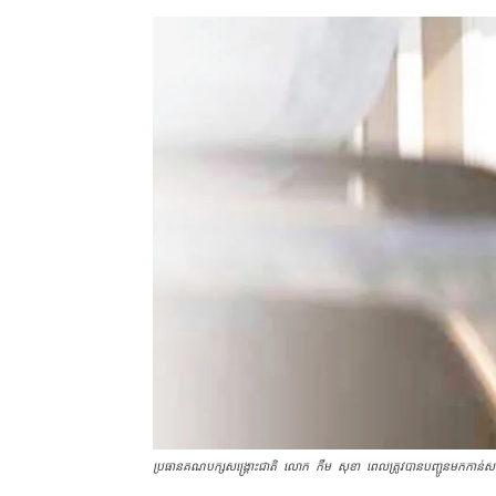
ប្រធាន​គណបក្ស​សង្គ្រោះ​ជាតិ លោក កឹម សុខា ពេលត្រូវបានបញ្ជូនមកកាន់​សាលាឧ