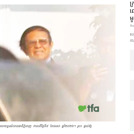
ក្
ល
ម
Au
សង្
ការ
ទ្ធរណ៍​រាជធានីភ្នំពេញ កាល​ពីថ្ងៃទី៩ ​ខែ​មេសា​ ឆ្នាំ​២០២៦។ រូប៖ ផ្ដល់ឱ្យ