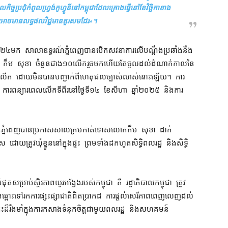
ប្រជុំ​កំពូល​ហ្វ្រង់កូហ្វូនី​នៅ​កម្ពុជា​ដែល​គ្រោង​ធ្វើ​នៅ​ខែវិច្ឆិកា​ខាង
​អាច​មាន​លទ្ធផល​វិជ្ជមាន​គួរសម​ដែរ
»។
២០២៤​មក សាលាឧទ្ធរណ៍​ភ្នំពេញ​បាន​បើកសវនាការ​លើ​បណ្តឹង​ប្រឆាំង​នឹង​
 កឹម សុខា ចំនួន​ជាង​១០​លើក​រួច​មក​ហើយ​តែ​ចូល​ដល់​ដំណាក់កាល​នៃ​
ពេល ៣​លើក ដោយ​មិន​បាន​បញ្ជាក់​ពី​ហេតុផល​ច្បាស់លាស់​នោះ​ឡើយ។ ការ​
ារ​ពន្យារ​ពេល​លើក​ទីពីរ​នៅ​ថ្ងៃទី​១៤ ខែសីហា ឆ្នាំ​២០២៥ និង​ការ​
ី​ភ្នំពេញ​បាន​ប្រកាស​សាលក្រម​កាត់ទោស​លោក​កឹម សុខា ដាក់​
ោយ​ត្រូវ​ឃុំខ្លួន​នៅក្នុង​ផ្ទះ ព្រមទាំង​ដកហូត​សិទ្ធិ​ពលរដ្ឋ និង​សិទ្ធិ​
​សម្រាប់​ស្ថិរភាព​យូរអង្វែង​របស់​កម្ពុជា គឺ រដ្ឋាភិបាល​កម្ពុជា ត្រូវ​
ោះ​ទៅ​រក​ការផ្សះផ្សា​ជាតិ​ពិតប្រាកដ ការ​ផ្តល់​សេរីភាព​ពេញលេញ​ដល់​
រឹងមាំ​ក្នុង​ការ​កសាង​ទំនុកចិត្ត​ជាមួយ​ពលរដ្ឋ និង​សហគមន៍​