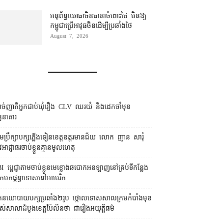
អនុព័ន្ធយោធា​ចិន​ធានា​ចំពោះ​ថៃ មិន​ឱ្យ​
កម្ពុជា​ប្រើ​អាវុធ​ចិន​ដើម្បី​ប្រឆាំង​ថៃ ​
August 7, 2026
ច់ញាតិអ្នកជាប់ឃុំរឿង CLV ឈរយំ និងដេកចាំមុន
្ធនាគារ
រុមប្រឹក្សា​បក្ស​ភ្លើងទៀន​ខេត្ត​ឧត្ដរមានជ័យ លោក ញាន សារុំ
ូវ​អាជ្ញាធរ​ចាប់ខ្លួន​គ្មាន​មូលហេតុ
I ប្ដេជ្ញា​តាម​ចាប់ខ្លួន​មេខ្លោង​ឆបោក​អនឡាញ​នៅ​គ្រប់​ទីកន្លែង​
​មក​ផ្ដន្ទាទោស​នៅ​អាមេរិក
នកនយោបាយ​បក្ស​ប្រឆាំង​២​រូប ថ្កោលទោស​សាលក្រម​កំបាំងមុខ​
ស់​សាលាដំបូង​ខេត្ត​ប៉ៃលិន​ថា ជា​រឿង​អយុត្តិធម៌