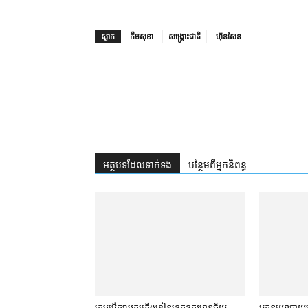
ស្លាក
កឹមសុខា
សង្គ្រោះជាតិ
ហ៊ុនសែន
អត្ថបទ​ដែល​ទាក់ទង
បន្ថែម​ពី​អ្នកនិពន្ធ
ក្រុមប្រឹក្សា​បក្ស​ភ្លើងទៀន​ខេត្ត​ឧត្ដរមានជ័យ
អ្នកនយោបាយ​បក