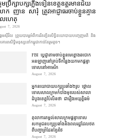
រុមប្រឹក្សា​បក្ស​ភ្លើងទៀន​ខេត្ត​ឧត្ដរមានជ័យ
ោក ញាន សារុំ ត្រូវ​អាជ្ញាធរ​ចាប់ខ្លួន​គ្មាន​
ូលហេតុ
gust 7, 2026
គម​ស៊ីវិល ព្រួយបារម្ភ​អំពី​ការ​រឹតត្បិត​សិទ្ធិ​នយោបាយ​បញ្ចេញមតិ និង​
គោរព​សិទ្ធិមនុស្ស​នៅ​កម្ពុជា​កាន់តែ​រួម​តូច។
FBI ប្ដេជ្ញា​តាម​ចាប់ខ្លួន​មេខ្លោង​ឆបោក​
អនឡាញ​នៅ​គ្រប់​ទីកន្លែង​យក​មក​ផ្ដន្ទា
ទោស​នៅ​អាមេរិក
August 7, 2026
អ្នកនយោបាយ​បក្ស​ប្រឆាំង​២​រូប ថ្កោល
ទោស​សាលក្រម​កំបាំងមុខ​របស់​សាលា
ដំបូង​ខេត្ត​ប៉ៃលិន​ថា ជា​រឿង​អយុត្តិធម៌
August 7, 2026
តុលាការ​តម្កល់​សាលក្រម​ផ្ដន្ទាទោស​
សកម្មជន​បក្ស​ប្រឆាំង​និង​ពលរដ្ឋ​ដែល​ថត​
ពី​បញ្ហា​ព្រំដែន​ខ្មែរ​ថៃ
August 7, 2026