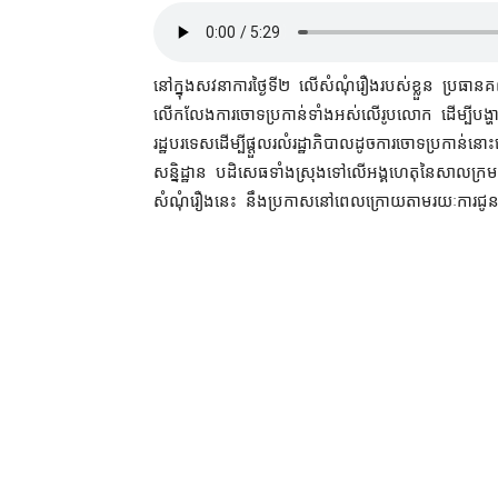
នៅក្នុង​សវនាការ​ថ្ងៃទី​២ លើ​សំណុំរឿង​របស់​ខ្លួន ប្រធាន
លើកលែង​ការចោទប្រកាន់​ទាំងអស់​លើ​រូបលោក ដើម្បី​បង្ហាញ
រដ្ឋ​បរទេស​ដើម្បី​ផ្តួល​រលំ​រដ្ឋាភិបាល​ដូច​ការចោទប្រកាន់
សន្និដ្ឋាន បដិសេធ​ទាំងស្រុង​ទៅ​លើ​អង្គហេតុ​នៃ​សាលក្
សំណុំ​រឿង​នេះ នឹង​ប្រកាស​នៅ​ពេល​ក្រោយ​តាមរយៈ​ការ​ជ