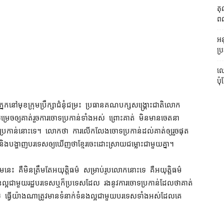
តុ
ពលរ
អនុ
ប្រ
លោ
ប៉ុ
ភ្នែក​នៅមុខ​ក្រុមប្រឹក្សា​ជំនុំជម្រះ ប្រធាន​គណបក្ស​សង្គ្រោះ​ជាតិ​លោក
ច​ឲ្យ​គាត់​រួច​ការ​ចោទប្រកាន់​ទាំងអស់ ព្រោះ​គាត់ មិន​មាន​ចេតនា​
ចោទប្រកាន់​នោះ​ទេ​។ លោក​ថា ការលើកលែង​ចោទប្រកាន់​ដល់​គាត់​ឲ្យ​រួចផុត​
ិ និង​បង្ហាញ​បរទេស​ឲ្យ​ឃើញថា​ខ្មែរ​ចេះ​ដោះស្រាយ​ជម្លោះ​ជាមួយគ្នា​។
ះ គឺ​មិន​ត្រឹមតែ​អយុត្តិធម៌ សម្រាប់​រូបលោក​នោះ​ទេ គឺ​អយុត្តិធម៌
​ល្អ​ជាមួយ​រដ្ឋ​បរទេស​ឬក៏​ប្រទេស​ដែល រង​នូវ​ការចោទប្រកាន់​ដែល​ថា​គាត់​
ងមូល ធ្វើ​យ៉ាងណា​ត្រូវ​មាន​ទំនាក់ទំនង​ល្អជា​មួយ​បរទេស​ទាំងអស់​ដែល​គេ​