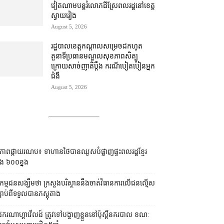
វៀតណាម​បន្ត​រំលោភ​ដីស្រែ​ពលរដ្ឋ​នៅ​ខេត្ត
ស្វាយរៀង​
August 5, 2026
រដ្ឋបាល​ខេត្ត​កណ្តាល​សម្រេច​ដកហូត​
តួនាទី​ប្រធាន​មណ្ឌល​សុខភាព​សិត្បូ
ក្រោយ​សាច់ញាតិ​ប្តឹង ករណី​បៀតបៀន​​អ្នក
ជំងឺ
August 5, 2026
បភាពផ្កាយរណប៖ ទាហានថៃបានឈូសបំផ្លាញផ្ទះពលរដ្ឋខ្មែរ
ង ៦០០ខ្នង
ម្មជនសង្ឃឹមថា ក្រសួងបរិស្ថាននឹងចាត់វិធានការលើជនល្មើស
្ទាប់ពីទទួលបានភស្ដុតាង
ដករណាហ្គាវើលដ៍ ត្រូវទៅបង្ហាញខ្លួននៅប៉ុស្ដិ៍នគរបាល ខណៈ