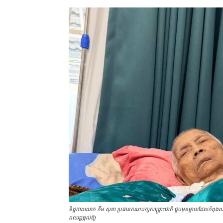
ទិដ្ឋភាពលោក កឹម សុខា ​ប្រធានគណបក្សសង្គ្រោះជាតិ ​ជួបមុខម្ដាយដែលកំពុងឈឺធ
ពលរដ្ឋផ្ដល់ឱ្យ