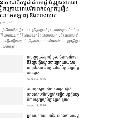
នាគារជាតិ​កម្ពុជា​ដក​អាជ្ញាប័ណ្ណ​ធនាគារ​៣​​
ៀត​ក្រោយ​អាមេរិក​ដាក់​ទណ្ឌកម្ម​​រឿង​
បោក​អនឡាញ និង​លាងលុយ
gust 5, 2026
នកឃ្លាំមើល​លើកឡើង​ថា សេដ្ឋកិច្ច​កម្ពុជា​កំពុង​ប្រឈម​ដួលរលំ ហើយ​
ក​វិនិយោគ​អន្តរជាតិ​នឹង​គ្មាន​ទំនុកចិត្ត​ដោយសារតែ​ប្រព័ន្ធ​ធនាគារ​នៅ​
ពុជា​បង្កើត​ឡើង​សម្រាប់​ប្រើប្រាស់​ជា​ឧបករណ៍​របស់​បណ្ដាញ​ឧក្រិដ្ឋជន​
ងលុយកខ្វក់។
ពលរដ្ឋ​មួយចំនួន​ពុំ​សូវ​ចាប់អារម្មណ៍​ទៅ​
ពិនិត្យ​បញ្ជី​ឈ្មោះ​បោះឆ្នោត​ដោយសារ​
បញ្ហា​ជីវភាព និង​គ្មាន​ជំនឿ​ចិត្ត​លើ​ប្រព័ន្ធ​
បោះឆ្នោត
August 5, 2026
ចំនួន​អ្នក​ស្លាប់​ដោយសារ​គ្រោះថ្នាក់​
ចរាចរណ៍​នៅតែ​បន្ត​កើនឡើង បង្ក​ក្តី​បារម្ភ​
ពី​ការអនុវត្ត​ច្បាប់​គ្មាន​ប្រសិទ្ធភាព
August 5, 2026
អ្នកនយោបាយ​ប្រឆាំង​អះអាង​ថា ពលរដ្ឋ​