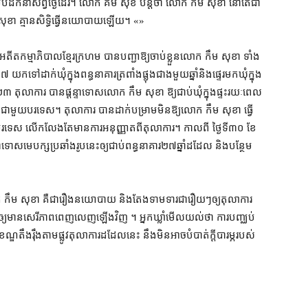
ី​របប​ដឹកនាំ​សព្វថ្ងៃ​ដែរ​។ លោក គឹម សុខ បន្ត​ថា លោក កឹម សុខា នៅតែ​ជា​
ា គ្មាន​សិទ្ធិ​ធ្វើ​នយោបាយ​ឡើយ។ «»
អតីត​កម្មាភិបាល​ខ្មែរក្រហម បាន​បញ្ជា​ឱ្យ​ចាប់ខ្លួន​លោក កឹម សុខា ទាំង​
ៅ​ដាក់​ឃុំ​ក្នុង​ពន្ធនាគារ​ត្រពាំងផ្លុង​ជាង​មួយឆ្នាំ​និង​ផ្ទេរ​មក​ឃុំ​ក្នុង
​២០២៣ តុលាការ បាន​ផ្ដន្ទាទោស​លោក កឹម សុខា ឱ្យ​ជាប់ឃុំ​ក្នុងផ្ទះ​រយៈពេល​
​គ្នា​ជាមួយ​បរទេស​។ តុលាការ បាន​ដាក់​បម្រាម​មិន​ឱ្យ​លោក កឹម សុខា ធ្វើ​
ញៀវ​បរទេស លើកលែងតែ​មានការ​អនុញ្ញាត​ពី​តុលាការ​។ កាលពី ថ្ងៃទី​៣០ ខែ
ស​មេ​បក្ស​ប្រឆាំង​រូប​នេះ​ឲ្យ​ជាប់ពន្ធនាគារ​២៧​ឆ្នាំ​ដដែល និង​បន្ថែម​
 កឹម សុខា គឺជា​រឿង​នយោបាយ និង​តែង​ទាមទារ​ជារឿយៗ​ឲ្យ​តុលាការ​
​មាន​សេរីភាព​ពេញលេញ​ឡើងវិញ ។ អ្នកឃ្លាំមើល​យល់​ថា ការបញ្ឈប់​
ខខណ្ឌ​តឹងរ៉ឹង​តាមផ្លូវ​តុលាការ​ដដែល​នេះ នឹង​មិនអាច​បំបាត់​ក្តី​បារម្ភ​របស់​