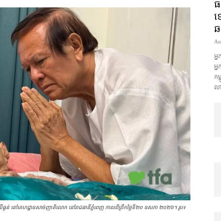
ធ
ទ
ឆ
Au
អ្
អ្ន
កម្
លា
្ងន់ នៅគេហដ្ឋានសាច់ញាតិ​លោក នៅ​រាជធានីភ្នំពេញ ​​កាល​​ពី​ព្រឹកថ្ងៃទី២០ ឧសភា ២០២៦។ រូប៖