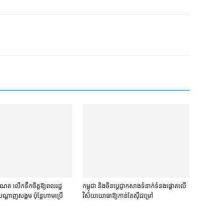
ត លើកទឹកចិត្ត​ឱ្យ​ពលរដ្ឋ​
កម្ពុជា និង​ចិន​ប្ដេជ្ញា​កសាង​ទំនាក់ទំនង​ផ្ដោត​លើ​
្ដាញ​សង្គម ប៉ុន្តែ​ហាម​ប្រើ​
វិស័យ​យោធា​ឱ្យ​កាន់តែ​ស៊ីជម្រៅ