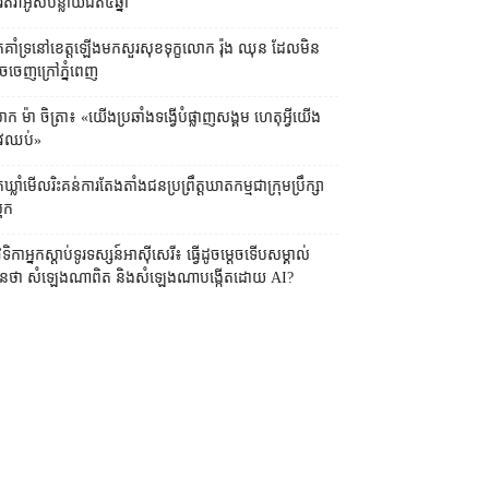
រតវ៉ាអូសបន្លាយជិត៥ឆ្នាំ
នកគាំទ្រនៅខេត្តឡើងមកសួរសុខទុក្ខលោក រ៉ុង ឈុន ដែលមិន
ចចេញក្រៅភ្នំពេញ
ក ម៉ា ចិត្រា៖ «យើងប្រឆាំងទង្វើបំផ្លាញសង្គម ហេតុអ្វីយើង
រូវឈប់»
នកឃ្លាំមើល​រិះគន់​ការតែងតាំងជនប្រព្រឹត្តឃាតកម្មជាក្រុមប្រឹក្សា
រុក
េទិកាអ្នកស្ដាប់ទូរទស្សន៍អាស៊ីសេរី​៖ ធ្វើដូចម្តេចទើបសម្គាល់
ានថា សំឡេងណាពិត និងសំឡេងណាបង្កើតដោយ AI?