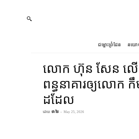
ជម្លោះព្រំដែន
នយោ
លោក ហ៊ុន សែន ល
ពន្ធនាគារ​ឲ្យ​លោក ក
ដដែល
ដោយ
ថា ថៃ
-
May 25, 2026