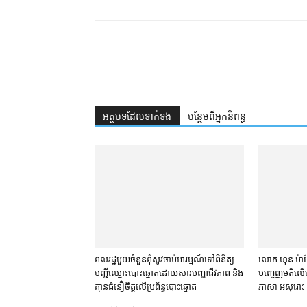
អត្ថបទ​ដែល​ទាក់ទង
បន្ថែម​ពី​អ្នកនិពន្ធ
ពលរដ្ឋ​មួយចំនួន​ពុំ​សូវ​ចាប់អារម្មណ៍​ទៅ​ពិនិត្យ​
លោក ហ៊ុន ម៉ាណែ
បញ្ជី​ឈ្មោះ​បោះឆ្នោត​ដោយសារ​បញ្ហា​ជីវភាព និង​
បញ្ចេញមតិ​លើ​បណ
គ្មាន​ជំនឿ​ចិត្ត​លើ​ប្រព័ន្ធ​បោះឆ្នោត
ភាសា អសុរោះ