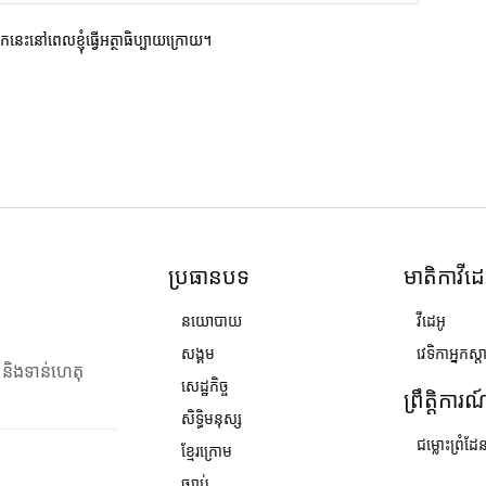
ករកនេះនៅពេលខ្ញុំធ្វើអត្ថាធិប្បាយក្រោយ។
ប្រធានបទ
មាតិកាវីដេ
នយោបាយ
វីដេអូ
សង្គម
វេទិកាអ្នកស្ដ
ង និងទាន់ហេតុ
សេដ្ឋកិច្ច
ព្រឹត្តិការ
សិទ្ធិមនុស្ស
ជម្លោះព្រំដែ
ខ្មែរក្រោម
ច្បាប់