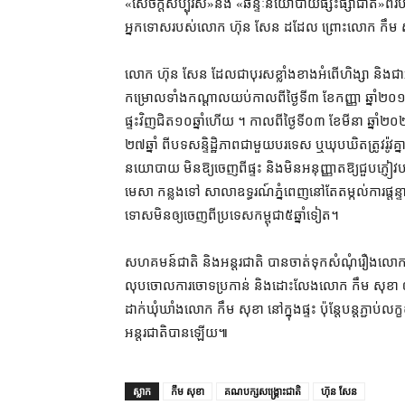
«​សេចក្តី​សប្បុរស​»​និង «​ឆន្ទៈ​នយោបាយ​ផ្សះផ្សា​ជាតិ​»​ព
អ្នកទោស​របស់​លោក ហ៊ុន សែន ដដែល ព្រោះ​លោក កឹម សុខ
លោក ហ៊ុន សែន ដែល​ជា​បុរស​ខ្លាំង​ខាង​អំពើ​ហិង្សា និង​ជា​
កម្រោល​ទាំង​កណ្ដាលយប់​កាលពី​ថ្ងៃទី​៣ ខែកញ្ញា ឆ្នាំ​២០១៧ យក​ទ
ផ្ទះ​វិញ​ជិត​១០​ឆ្នាំ​ហើយ ។ កាលពី​ថ្ងៃទី​០៣ ខែមីនា ឆ្នាំ
២៧​ឆ្នាំ ពី​បទ​សន្ទិដ្ឋិភាព​ជាមួយ​បរទេស ឬ​ឃុបឃិត​ត្រូវរ៉ូវ
នយោបាយ មិន​ឱ្យ​ចេញ​ពី​ផ្ទះ និង​មិន​អនុញ្ញាត​ឱ្យ​ជួប​ភ្
មេសា កន្លងទៅ សាលាឧទ្ធរណ៍​ភ្នំពេញ​នៅតែ​តម្កល់​ការ​ផ្តន្ទាទោ
ទោស​មិន​ឲ្យ​ចេញពី​ប្រទេស​កម្ពុជា​៥​ឆ្នាំ​ទៀត។
សហគមន៍​ជាតិ និង​អន្តរជាតិ បាន​ចាត់ទុក​សំណុំរឿង​លោក
លុបចោល​ការចោទប្រកាន់ និង​ដោះលែង​លោក កឹម សុខា ឲ្យ
ដាក់​ឃុំឃាំង​លោក កឹម សុខា នៅក្នុង​ផ្ទះ ប៉ុន្តែ​បន្ត​ភ្ជាប់​លក្
អន្តរជាតិ​បាន​ឡើយ៕
ស្លាក
កឹម សុខា
គណបក្សសង្គ្រោះជាតិ
ហ៊ុន សែន