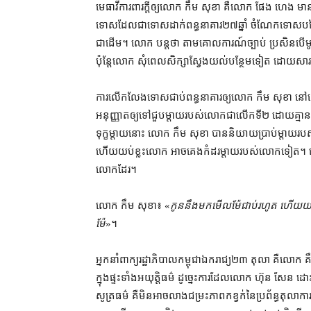
មេធាវី​ការពារ​ក្តី​ឲ្យ​លោក កឹម សុខា គឺ​លោក ផែង ហេង ម
ទោស​ដែល​ជា​ទោស​ដាក់​ពន្ធនាគារ​២៧​ឆ្នាំ ចំណែក​ទោស​ប
ជាដើម​។ លោក បន្ត​ថា តាម​គោលការណ៍​ច្បាប់ ប្រសិនបើ​មូ
ប៉ុន្តែ​លោក សុំ​ពេល​សិក្សា​ស្វែងយល់​បន្ថែម​ទៀត ដោយសា
ការ​លើកលែងទោស​ជាប់ពន្ធនាគារ​ឲ្យ​លោក កឹម សុខា នៅ​ពេល​
អនុញ្ញាត​ឲ្យ​ទៅ​ជួប​ម្តាយ​របស់​លោក​ជា​លើក​ទី​២ ដោយ​គ្ម
ទុក្ខ​ម្តាយ​នោះ លោក កឹម សុខា បាន​និយាយប្រាប់​ម្តាយ​រ
ហើយ​យប់​ខ្លះ​លោក អាច​គេង​កំដរ​ម្តាយ​របស់​លោក​ទៀត​។ លើ
លោក​ដែរ។
លោក កឹម សុខា៖ «​
កូន​នឹង​មក​មើល​ម៉ែ​ជាប់​រហូត ហើយ​យ
ម៉ែ
»។
អ្នកនាំពាក្យ​រដ្ឋាភិបាល​កម្ពុជា​ឯករាជ្យ​២៣ តុលា គឺ​លោក គឹ
ក្នុងផ្ទះ​ទាំង​អយុត្តិធម៌ ដូច្នេះ​ការដែល​លោក ហ៊ុន សែន 
សូត្រធម៌ គឺ​មិនអាច​លាង​ជម្រះ​ភាព​កខ្វក់​នៃ​ប្រព័ន្ធ​តុលាក