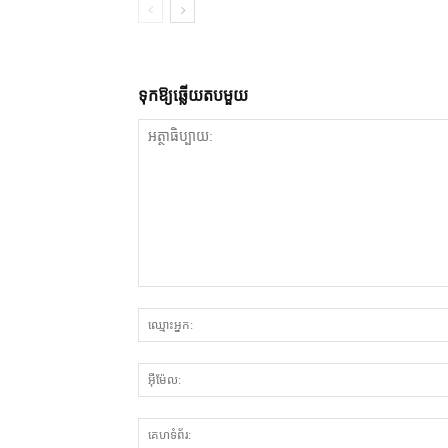
ទុក​ឱ្យ​ឆ្លើយ​តប​មួយ