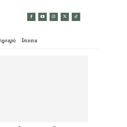
ាអ្នកស្ដាប់
វិភាគទាន