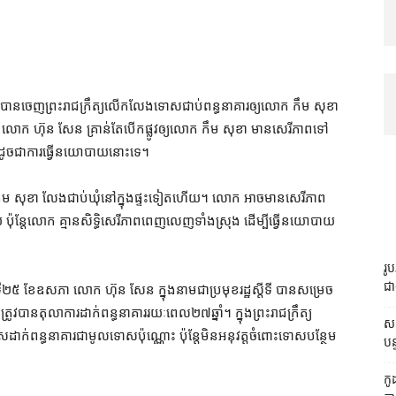
ែន បាន​ចេញ​ព្រះរាជក្រឹត្យ​លើកលែងទោស​ជាប់ពន្ធនាគារ​ឲ្យ​លោក កឹម សុខា
ា លោក ហ៊ុន សែន គ្រាន់តែ​បើកផ្លូវ​ឲ្យ​លោក កឹម សុខា មាន​សេរីភាព​ទៅ​
ញ ដូចជា​ការ​ធ្វើ​នយោបាយ​នោះ​ទេ។
ឹម សុខា លែង​ជាប់ឃុំ​នៅក្នុង​ផ្ទះ​ទៀតហើយ​។ លោក អាច​មាន​សេរីភាព​
ប៉ុន្តែ​លោក គ្មាន​សិទ្ធិ​សេរីភាព​ពេញលេញ​ទាំងស្រុង ដើម្បី​ធ្វើ​នយោបាយ​
រូ
ជា
ៃទី​២៥ ខែឧសភា លោក ហ៊ុន សែន ក្នុងនាម​ជា​ប្រមុខ​រដ្ឋស្តីទី បានសម្រេច​
ន​តុលាការ​ដាក់​ពន្ធនាគារ​រយៈពេល​២៧​ឆ្នាំ​។ ក្នុង​ព្រះរាជក្រឹត្យ​
សក
់​ពន្ធនាគារ​ជា​មូលទោស​ប៉ុណ្ណោះ ប៉ុន្តែ​មិន​អនុវត្ត​ចំពោះ​ទោស​បន្ថែម​
បន
កូ