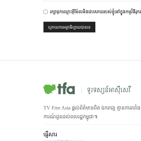
រក្សាទុកឈ្មោះអ៊ីម៉ែលនិងវេបសាយរបស់ខ្ញុំនៅក្នុងកម្មវិធីរុ
TV Free Asia ផ្ដល់ព័ត៌មានពិត ឯករាជ្យ គ្មានការរារាំ
ការណ៍ជូនដល់ពលរដ្ឋកម្ពុជា៕
ផ្ញើសារ