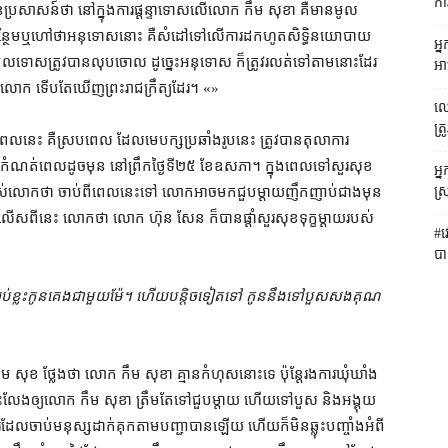
កា
ានប្រសាសន៍ថា នៅក្នុង​ការ​ផ្តន្ទាទោស​លើ​លោក កឹម សុខា គឺ​មាន​មូល
ន្ថែម​ឬ​ហៅថា​អនុទោស​នោះ គឺ​សំដៅ​ទៅលើ​ការ​ដកហូត​សិទ្ធិ​នយោបាយ​
អ្
លទោស​ត្រូវ​បាន​លុបចោល ដូច្នេះ​អនុទោស ក៏​ត្រូវ​រលត់​ទៅតាម​នោះ​ដែរ
អា
រ​លោក ទើបតែ​ឃើញ​ព្រះរាជក្រឹត្យ​ដែរ។ «»
លោ
ត្
នេះ គឺ​ស្របពេល ដែល​មេ​បក្ស​ប្រឆាំង​រូបនេះ ត្រូវ​បាន​តុលាការ
ាន​កំណត់ពេល​ដូច​មុន នៅ​ព្រឹក​ថ្ងៃទី​២៥ ខែឧសភា​។ ក្នុង​ពេល​ទៅ​សួរសុខ
អ្
ស្
បស់​លោក​ថា ចាប់ពី​ពេល​នេះ​ទៅ លោក​អាច​មក​ជួប​ម្តាយ​ញឹកញាប់​ជាង​មុន
ស​ពី​នេះ លោក​ថា លោក ហ៊ុន សែន ក៏បាន​ផ្តាំ​សួរសុខទុក្ខ​ម្តាយ​របស់​
#វ
ប
ប់​ខ្លះ​កូន​គេង​ជាមួយ​ម៉ែ​។ ហើយ​បន្តិចទៀត​ទៅ កូន​នឹង​ទៅ​បួស​សងគុណ​
ម សុខ ថ្លែង​ថា លោក កឹម សុខា គ្មាន​កំហុស​នោះ​ទេ ប៉ុន្តែ​រង​ការ​ឃុំឃាំង​
ដោះលែង​ឲ្យ​លោក កឹម សុខា ត្រឹមតែ​ទៅ​ជួប​ម្តាយ ហើយ​ទៅ​បួស និង​អង្គុយ​
ារ​ដែល​ចាប់​មនុស្ស​ដាក់គុក​តាម​បញ្ជា​បាន​ឡើយ ហើយក៏​មិន​ឆ្លុះបញ្ចាំង​អំពី​