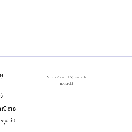
អូ
TV Free Asia (TFA) is a 501c3
nonprofit
ាប់
ណ៍សំខាន់
នកម្ពុជា-ថៃ