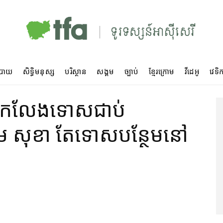
បាយ
សិទ្ធិមនុស្ស
បរិស្ថាន
សង្គម
ច្បាប់
ខ្មែរក្រោម
វីដេអូ
វេទិក
ើកលែងទោស​ជាប់
ឹម សុខា តែ​ទោស​បន្ថែម​នៅ​