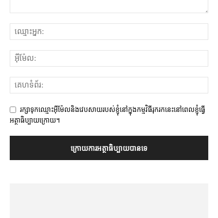
រក្សាទុកឈ្មោះអ៊ីម៉ែលនិងវេបសាយរបស់ខ្ញុំនៅក្នុងកម្មវិធីរុករកនេះនៅពេលខ្ញុំធ្វើ
អត្ថាធិប្បាយក្រោយ។