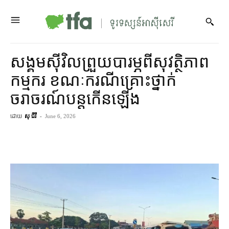
សង្គម​ស៊ីវិល​ព្រួយបារម្ភ​ពី​សុវត្ថិភាព​
កម្មករ ខណៈ​ករណី​គ្រោះថ្នាក់​
ចរាចរណ៍​បន្ត​កើនឡើង​
ដោយ
សុ ជីវី
-
June 6, 2026