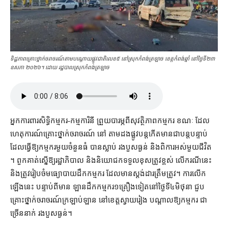
ទិដ្ឋភាពគ្រោះថ្នាក់ចរាចរណ៍តាមបណ្ដោយផ្លូវជាតិលេខ៥ នៅស្រុក​កំពង់ត្រឡាច ខេត្ត​កំពង់ឆ្នាំ នៅថ្ងៃទី២៣
ឧសភា ២០២៦។ ដោយ រដ្ឋបាលស្រុក​កំពង់ត្រឡាច
អ្នកការពារ​សិទ្ធិ​កម្មករ​-​កម្មការិនី ព្រួយបារម្ភ​ពី​សុវត្ថិភាព​កម្មករ ខណៈ ដែល​
ហេតុការណ៍​គ្រោះថ្នាក់​ចរាចរណ៍ នៅ តាម​ដងផ្លូវ​បន្ត​កើតមាន​ជា​បន្តបន្ទាប់
ដែល​ធ្វើ​ឱ្យ​កម្មករ​មួយចំនួន​ធំ បាន​ស្លាប់ រង​បួស​ធ្ងន់ និង​ពិការ​អស់​មួយ​ជីវិត
។ ពួកគាត់​ស្នើ​ឱ្យ​រដ្ឋាភិបាល និង​និយោជក​ទទួលខុសត្រូវ​ខ្ពស់ លើ​ករណីនេះ
និង​ត្រូវ​រៀបចំ​មធ្យោបាយ​ដឹក​កម្មករ ដែល​មាន​ស្តង់ដារ​ត្រឹមត្រូវ​។ ការ​លើក
ឡើង​នេះ បន្ទាប់ពី​មាន ឡាន​ដឹក​កម្មករ​១​គ្រឿង​ទៀត​នៅ​ថ្ងៃទី​៤​មិថុនា ជួប​
គ្រោះថ្នាក់​ចរាចរណ៍​ក្រឡាប់​ឡាន នៅ​ខេត្តស្វាយរៀង បណ្ដាល​ឱ្យ​កម្មករ ជា
ច្រើន​នាក់ រង​បួស​ធ្ងន់។