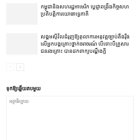
កម្ពុជា​និង​សហរដ្ឋអាមេរិក ប្ដេជ្ញា​ពង្រឹង​កិច្ច​សហ
ប្រតិបត្តិការ​យោធា​ទ្វេភាគី
សង្គម​ស៊ីវិល​ជំរុញ​ឱ្យ​តុលាការ​អនុវត្ត​ច្បាប់​តឹងរ៉ឹង​
លើ​អ្នក​បង្ក​គ្រោះថ្នាក់​ចរាចរណ៍ បើ​ទោះ​បី​គ្រួសារ​
ជនរងគ្រោះ បាន​ដក​ពាក្យបណ្ដឹង​ក្ដី
ទុក​ឱ្យ​ឆ្លើយ​តប​មួយ