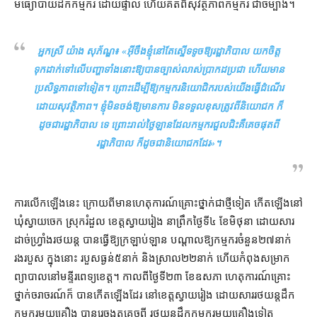
មធ្យោបាយ​ដឹក​កម្មករ ដោយ​ផ្ទាល់ ហើយ​គិត​ពី​សុវត្ថិភាព​កម្មករ ជា​ចម្បាំង។
អ្នកស្រី យ៉ាង សុភ័ណ្ឌ៖ «
​អ៊ីចឹង​ខ្ញុំ​នៅតែ​ស្នើ​ទទូច​ឱ្យ​រដ្ឋាភិបាល យកចិត្ត
ទុកដាក់​ទៅលើ​បញ្ហា​ទាំងនោះ​ឱ្យ​បាន​ច្បាស់លាស់​ប្រាកដប្រជា ហើយ​មាន​
ប្រសិទ្ធភាព​ទៅទៀត​។ ព្រោះ​ដើម្បី​ឱ្យ​កម្មករ​និយោជិក​របស់​យើង​ធ្វើដំណើរ​
ដោយ​សុវត្ថិភាព​។ ខ្ញុំ​មិន​ចង់ឱ្យ​មានការ មិន​ទទួលខុសត្រូវ​ពី​និយោជក ក៏
ដូចជា​រដ្ឋាភិបាល ទេ ព្រោះ​រាល់ថ្ងៃ​ឡាន​ដែល​កម្មករ​ជួល​ជិះ​គឺ​គេច​ផុត​ពី​
រដ្ឋាភិបាល ក៏ដូចជា​និយោជក​ដែរ
»។
ការ​លើក​ឡើង​នេះ ក្រោយពី​មាន​ហេតុការណ៍​គ្រោះថ្នាក់​ជាថ្មី​ទៀត កើត​ឡើង​នៅ​
ឃុំ​ស្វាយចេក ស្រុក​រំដួល ខេត្តស្វាយរៀង នា​ព្រឹក​ថ្ងៃទី​៤ ខែមិថុនា ដោយសារ​
ដាច់​ហ្វ្រាំង​រថយន្ត បាន​ធ្វើ​ឱ្យ​ក្រឡាប់​ឡាន បណ្ដាល​ឱ្យ​កម្មករ​ចំនួន​២៧​នាក់
រងរបួស ក្នុង​នោះ របួសធ្ងន់​៥​នាក់ និង​ស្រាល​២២​នាក់ ហើយ​កំពុង​សម្រាក​
ព្យាបាល​នៅ​មន្ទីរពេទ្យ​ខេត្ត។ កាលពី​ថ្ងៃទី​២៣ ខែ​ឧសភា ហេតុការណ៍​គ្រោះ
ថ្នាក់​ចរាចរណ៍​ក៏ បាន​កើត​ឡើង​ដែរ នៅ​ខេត្តស្វាយរៀង ដោយសារ​រថយន្ត​ដឹក​
កម្មករ​មួយ​គ្រឿង បាន​រេ​ចង្កូត​គេច​ពី រថយន្ត​ដឹក​កម្មករ​មួយ​គ្រឿង​ទៀត