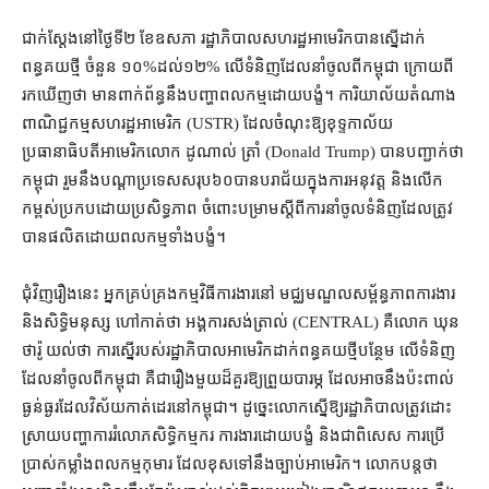
ជាក់ស្ដែង​នៅ​ថ្ងៃទី​២ ខែឧសភា រដ្ឋាភិបាល​សហរដ្ឋអាមេរិក​បាន​ស្នើ​ដាក់​
ពន្ធគយ​ថ្មី ចំនួន ១០%​ដល់​១២% លើ​ទំនិញ​ដែល​នាំចូល​ពី​កម្ពុជា ក្រោយពី​
រកឃើញ​ថា មាន​ពាក់ព័ន្ធ​នឹង​បញ្ហា​ពលកម្ម​ដោយ​បង្ខំ។ ការិយាល័យ​តំណាង​
ពាណិជ្ជកម្ម​សហរដ្ឋអាមេរិក (USTR) ដែល​ចំណុះ​ឱ្យ​ខុទ្ទកាល័យ​
ប្រធានាធិបតី​អាមេរិក​លោក ដូណាល់ ត្រាំ (Donald Trump) បាន​បញ្ជាក់​ថា
កម្ពុជា រួម​នឹង​បណ្ដា​ប្រទេស​សរុប​៦០​បាន​បរាជ័យ​ក្នុង​ការ​អនុវត្ត និង​លើក
កម្ពស់​ប្រកបដោយ​ប្រសិទ្ធភាព ចំពោះ​បម្រាម​ស្ដីពី​ការ​នាំ​ចូល​ទំនិញ​ដែល​ត្រូវ​
បាន​ផលិត​ដោយ​ពលកម្ម​ទាំង​បង្ខំ។
ជុំវិញ​រឿង​នេះ អ្នកគ្រប់គ្រង​កម្មវិធី​ការងារ​នៅ មជ្ឈមណ្ឌល​សម្ព័ន្ធភាព​ការងារ
និង​សិទ្ធិមនុស្ស ហៅ​កាត់​ថា អង្គការ​សង់ត្រាល់ (CENTRAL) គឺ​លោក ឃុន
ថារ៉ូ យល់ថា ការ​ស្នើ​របស់​រដ្ឋាភិបាល​អាមេរិក​ដាក់​ពន្ធគយ​ថ្មី​បន្ថែម លើ​ទំនិញ​
ដែល​នាំចូល​ពី​កម្ពុជា គឺជា​រឿង​មួយ​ដ៏​គួរ​ឱ្យ​ព្រួយបារម្ភ ដែល​អាច​នឹង​ប៉ះពាល់​
ធ្ងន់ធ្ងរ​ដែល​វិស័យ​កាត់ដេរ​នៅ​កម្ពុជា​។ ដូច្នេះ​លោក​ស្នើ​ឱ្យ​រដ្ឋាភិបាល​ត្រូវ​ដោះ
ស្រាយ​បញ្ហា​ការរំលោភ​សិទ្ធិ​កម្មករ ការងារ​ដោយ​បង្ខំ និង​ជាពិសេស ការប្រើ
ប្រាស់​កម្លាំង​ពលកម្ម​កុមារ ដែល​ខុស​ទៅ​នឹង​ច្បាប់​អាមេរិក​។ លោក​បន្ត​ថា