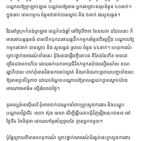
បណ្ដាល​ឱ្យ​ក្រឡាប់​ឡាន បណ្ដាល​ឱ្យ​មាន អ្នករងគ្រោះ​សរុប​ចំនួន ៤០​នាក់​។
ក្នុង​នោះ មាន​កម្មករ ចំនួន​៥​នាក់​បាន​ស្លាប់ និង ៦​នាក់ រង​របួស​ធ្ងន់។
រីឯ​នៅ​ស្រុក​កំពង់ត្រឡាច ខេត្ត​កំពង់​ឆ្នាំ នៅ​ថ្ងៃទី​២៣ ខែឧសភា ដដែល​នេះ ក៏​
មាន​រថយន្ត​ធុន​ធំ បាន​បើក​បុក​រះ​រថយន្ត​ដឹក​កម្មករ​ចំនួន​ពីរ​គ្រឿង បណ្ដាល​ឱ្យ​
កម្មករ​៩​នាក់ បាន​ស្លាប់ និង របួសធ្ងន់ ស្រាល ចំនួន ៤៤​នាក់​។ ហេតុការណ៍​
គ្រោះថ្នាក់​ចរាចរណ៍​ទាំងនេះ ពុំមែន​ជា​រឿង​ថ្មី​នោះ​ទេ គឺ​តែងតែ​កើត មាន​ជា​
ច្រើនដង​មក​ហើយ ដោយ​ឆក់​យក​អាយុជីវិត​កម្ម​ករ​យ៉ាង​លឿន​រហ័ស ខណៈ​
រដ្ឋាភិបាល ហាក់​ពុំ​មាន​វិធានការ​ទប់ស្កាត់ និង​រក​ដំណោះស្រាយ​បញ្ហា​ទាំងនេះ​
ឱ្យ​មាន​ប្រសិទ្ធភាព ដោយ​បណ្ដែត​បណ្ដោយ​ឱ្យ​ពលរដ្ឋ​ដេក​ដួល​ស្លាប់​យ៉ាង
អាណោចអាធ័ម ស្ទើរតែ​រាល់ថ្ងៃ។
ទូរទស្សន៍​អាស៊ីសេរី ពុំ​អាច​ទាក់ទង​អ្នកនាំពាក្យ​ក្រសួង​ការងារ និង​បណ្ដុះ
បណ្ដាល​វិជ្ជាជីវៈ លោក ស៊ុន មេសា ដើម្បី​ឆ្លើយតប​ជុំវិញ​រឿង​នេះ​បានទេ នៅ​
ថ្ងៃទី​៤ ខែមិថុនា ដោយ​ហៅ​ទូរស័ព្ទ​ចូល​តែ គ្មាន​អ្នក​ទទួល។
ប៉ុន្តែ​ក្រោយពី​មាន​ហេតុការណ៍ គ្រោះថ្នាក់​ចរាចរណ៍​ដ៏​រន្ធត់​នេះ​ក្រសួង​ការងារ