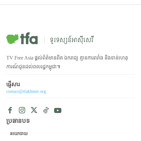
TV Free Asia ផ្ដល់ព័ត៌មានពិត ឯករាជ្យ គ្មានការរារាំង និងទាន់ហេតុ
ការណ៍ជូនដល់ពលរដ្ឋកម្ពុជា៕
ផ្ញើសារ
contact@tfakhmer.org
ប្រធានបទ
នយោបាយ