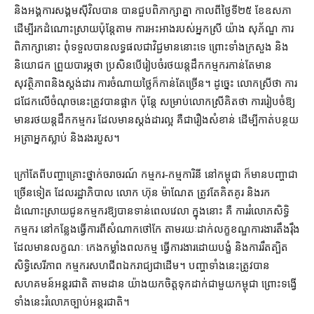
និង​អង្គការ​សង្គម​ស៊ីវិល​បាន បាន​ជួប​ពិភាក្សា​គ្នា កាលពី​ថ្ងៃទី​២៥ ខែឧសភា
ដើម្បី​រក​ដំណោះស្រាយ​ប៉ុន្តែ​តាម ការ​អះអាង​របស់​អ្នកស្រី យ៉ាង សុភ័ណ្ឌ ការ
ពិភាក្សា​នោះ ពុំ​ទទួល​បាន​លទ្ធផល​ជា​វិជ្ជមាន​នោះ​ទេ ព្រោះ​ទាំង​ក្រសួង និង​
និយោជក ព្រួយបារម្ភ​ថា ប្រសិនបើ​រៀបចំ​រថយន្ត​ដឹក​កម្មករ​កាន់តែ​មាន​
សុវត្ថិភាព​និង​ស្តង់ដារ ការ​ចំណាយ​ថ្លៃ​ក៏​កាន់តែច្រើន​។ ដូច្នេះ លោកស្រី​ថា ការ​
ជជែក​លើ​ចំណុច​នេះ​ត្រូវ​បាន​ផ្អាក ប៉ុន្តែ សម្រាប់​លោកស្រី​គិតថា ការរៀបចំ​ឱ្យ​
មាន​រថយន្ត​ដឹក​កម្មករ ដែល​មាន​ស្តង់ដារ​ល្អ គឺជា​រឿង​សំខាន់ ដើម្បី​កាត់បន្ថយ​
អត្រា​អ្នក​ស្លាប់ និង​រង​របួស។
ក្រៅ​តែពី​បញ្ហា​គ្រោះថ្នាក់​ចរាចរណ៍ កម្មករ​-​កម្មការិនី នៅ​កម្ពុជា ក៏​មាន​បញ្ហា​ជា
ច្រើន​ទៀត ដែល​រដ្ឋាភិបាល លោក ហ៊ុន ម៉ាណែត ត្រូវតែ​គិតគូរ និង​រក​
ដំណោះស្រាយ​ជូន​កម្មករ​ឱ្យ​បាន​ទាន់​ពេល​វេលា ក្នុង​នោះ គឺ ការរំលោភ​សិទ្ធិ​
កម្មករ នៅ​កន្លែងធ្វើការ​ពី​សំណាក​ថៅកែ តាមរយៈ​ដាក់​លក្ខខណ្ឌ​ការងារ​តឹងរ៉ឹង
ដែល​មាន​លក្ខណៈ កេង​កម្លាំង​ពលកម្ម ធ្វើការ​ងារ​ដោយ​បង្ខំ និង​ការ​រឹតត្បិត
សិទ្ធិ​សេរីភាព កម្មករ​សហជីព​ឯករាជ្យ​ជាដើម​។ បញ្ហា​ទាំងនេះ​ត្រូវ​បាន​
សហគមន៍​អន្តរជាតិ តាមដាន យ៉ាង​យកចិត្តទុកដាក់​ជាមួយ​កម្ពុជា ព្រោះ​ទង្វើ​
ទាំងនេះ​រំលោភច្បាប់​អន្តរជាតិ។