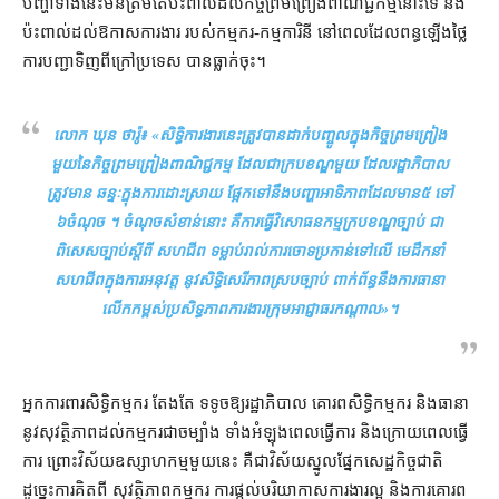
បញ្ហា​ទាំងនេះ​មិន​ត្រឹមតែ​ប៉ះពាល់​ដល់​កិច្ចព្រមព្រៀង​ពាណិជ្ជកម្ម​នោះ​ទេ នឹង
ប៉ះពាល់​ដល់​ឱកាស​ការងារ របស់​កម្មករ​-​កម្មការិនី នៅ​ពេល​ដែល​ពន្ធ​ឡើងថ្លៃ
ការ​បញ្ជា​ទិញ​ពី​ក្រៅប្រទេស បាន​ធ្លាក់ចុះ។
លោក ឃុន ថារ៉ូ៖ «
សិទ្ធិ​ការងារ​នេះ​ត្រូវ​បាន​ដាក់បញ្ចូល​ក្នុង​កិច្ចព្រមព្រៀង​
មួយ​នៃ​កិច្ចព្រមព្រៀង​ពាណិជ្ជកម្ម ដែល​ជា​ក្របខណ្ឌ​មួយ ដែល​រដ្ឋាភិបាល​
ត្រូវ​មាន ឆន្ទៈ​ក្នុង​ការ​ដោះស្រាយ ផ្អែក​ទៅ​នឹង​បញ្ហា​អាទិភាព​ដែល​មាន​៥ ទៅ
៦​ចំណុច ។ ចំណុច​សំខាន់​នោះ គឺ​ការ​ធ្វើ​វិសោធនកម្ម​ក្របខណ្ឌ​ច្បាប់ ជា
ពិសេស​ច្បាប់​ស្ដីពី សហជីព ទម្លាប់​រាល់​ការចោទប្រកាន់​ទៅលើ មេដឹកនាំ​
សហជីព​ក្នុង​ការ​អនុវត្ត នូវ​សិទ្ធិ​សេរីភាព​ស្របច្បាប់ ពាក់ព័ន្ធ​នឹង​ការធានា​
លើកកម្ពស់​ប្រសិទ្ធភាព​ការងារ​ក្រុម​អាជ្ញាធរកណ្ដាល
»។
អ្នកការពារ​សិទ្ធិ​កម្មករ តែងតែ ទទូច​ឱ្យ​រដ្ឋាភិបាល គោរព​សិទ្ធិ​កម្មករ និង​ធានា​
នូវ​សុវត្ថិភាព​ដល់​កម្មករ​ជា​ចម្បាំង ទាំង​អំឡុង​ពេល​ធ្វើការ និង​ក្រោយពេល​ធ្វើ
ការ ព្រោះ​វិស័យ​ឧស្សាហកម្ម​មួយ​នេះ គឺជា​វិស័យ​ស្នូល​ផ្នែក​សេដ្ឋកិច្ចជាតិ
ដូច្នេះ​ការ​គិត​ពី សុវត្ថិភាព​កម្មករ ការ​ផ្ដល់​បរិយាកាស​ការងារ​ល្អ និង​ការគោរព​