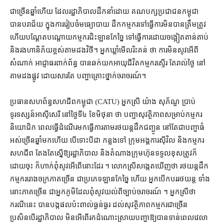
ជាច្រើន​ឆ្នាំ​ហើយ ដែល​រដ្ឋាភិបាល​ដឹកនាំ​ដោយ គណបក្ស​ប្រជាជន​កម្ពុជា
បាន​បរាជ័យ ក្នុង​ការរៀបចំ​មធ្យោបាយ ដឹក​កម្មករ​ទៅ​ធ្វើ​ការ​មិន​បាន​ត្រឹមត្រូវ
ហើយ​បណ្ដែតបណ្ដោយ​កម្មករ​ជិះឡាន​កែច្នៃ ទៅ​ធ្វើ​ការ​ដោយ​ចង្អៀត​តាន់តាប់
និង​រង​ហានិភ័យ​ខ្ពស់​តាម​ដង​វិថី​។ អ្នកឃ្លាំមើល​រិះគន់ ថា ការ​មិន​សូវ​អើ​ពី​
សំណាក់ អាជ្ញាធរ​ពាក់ព័ន្ធ បាន​ឆក់​យក​អាយុជីវិត​កម្មករ​ស្ទើរ តែ​រាល់ថ្ងៃ នៅ​
តាម​ដងផ្លូវ ដោយសារតែ បញ្ហា​គ្រោះថ្នាក់​ចរាចរណ៍។
ប្រធាន​សហព័ន្ធ​សហជីព​កម្ពុជា (CATU) អ្នកស្រី យ៉ាង សុភ័ណ្ឌ ប្រាប់​
ទូរទស្សន៍​អាស៊ីសេរី នៅ​ថ្ងៃទី៤ ខែ​មិថុនា ថា បញ្ហា​សុវត្ថិភាព​សម្រាប់​កម្មករ​
និយោជិក ពេល​ធ្វើ​ដំណើរ​មក​ធ្វើការ​តាម​រថយន្ត​ដឹកជញ្ជូន នៅតែ​ជា​បញ្ហា​ធំ
អស់​ច្រើន​ឆ្នាំ​មក​ហើយ បើ​ទោះ​បី​ជា កន្លងទៅ ក្រុម​អង្គការ​ស៊ីវិល និង​កម្មករ​
សហជីព តែងតែ​ស្នើ​ឱ្យ​រដ្ឋាភិបាល និង​តំណាង​ក្រុមហ៊ុន​ទទួលខុសត្រូវ​ក៏​
ដោយ​ចុះ ក៏​ហាក់​ពុំ​សូវ​អើពើ​នោះ​ដែរ ។ លោកស្រី​សង្កេត​ឃើញ​ថា រថយន្ត​ដឹក​
កម្មករ​រោងចក្រ​ភាគច្រើន ជា​ប្រភេទ​ឡាន​កែច្នៃ ហើយ អ្នកបើកបរ​រថយន្ត ទាំង
នោះ​ភាគច្រើន ជា​អ្នកភូមិ​ដែល​ពុំ​សូវ​យល់​ពី​ច្បាប់​ចរាចរណ៍ ។ អ្នកស្រី​ថា
ករណីនេះ បាន​បង្ក​ផល​ប៉ះពាល់​ធ្ងន់ធ្ងរ ដល់​សុវត្ថិភាព​កម្មករ​ជាច្រើន
ប្រសិនបើ​រដ្ឋាភិបាល មិន​អើពើ​រក​ដំណោះស្រាយ​បញ្ហា​ឱ្យ​បាន​ទាន់​ពេលវេលា​