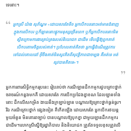
ទេ​នោះ។
អ្នកស្រី យ៉ាង សុភ័ណ្ឌ៖ «
ដោយសារតែ​ទី​១ អ្នកបើកបរ​នោះ​អត់​មាន​ជំនាញ​
ក្នុង​ការ​បើកបរ ឬក៏​ឡាន​នោះ​ផ្ទុក​មនុស្ស​ច្រើនពេក ឬក៏​អ្នកបើកបរ​នោះ​មិន​
ស្ថិត​ក្រោម​ការងារ​គ្រប់គ្រង​របស់​និយោជក ជាដើម ទើប​ធ្វើ​ឱ្យ​ពួកគាត់​
បើកបរ​តាមចិត្ត​របស់​គាត់។ ប្រហែល​គាត់​គិត​ថា អ្នក​ធ្វើ​ដំណើរ​ត្រូវការ​
ទៅដល់​គោលដៅ អ៊ីចឹង​គាត់​មិនសូវ​គិត​ពី​សុវត្ថិ​ភាពជា​ចម្បង គឺ​អត់​ទេ អត់​
សូវ​បាន​គិត​ទេ
»។
អ្នកការពារ​សិទ្ធិ​កម្មករ​រូប​នេះ រៀបរាប់​ថា ករណី​ឡាន​ដឹក​កម្មករ​ជួប​គ្រោះថ្នាក់​
ចរាចរណ៍​កន្លងមក​គឺ ដោយសារតែ ការ​បើក​ប្រជែង​គ្នា​ខណៈ​ដែល​ឡាន​ទាំង
នោះ ដឹក​លើស​កម្រិត ងាយ​នឹង​ក្រឡាប់​ឡាន បណ្ដាល​ឱ្យ​គ្រោះថ្នាក់​ធ្ងន់ធ្ងរ​។
រីឯ ករណី​គ្រោះថ្នាក់ ផ្សេងទៀត គឺ​កើតឡើង ដោយសារតែ អ្នក​បើក​រថយន្ត​
មួយចំនួន មិន​គោរព​ច្បាប់ បាន​បណ្ដាល​ឱ្យ​បុក​គ្នា ជាមួយ​ឡាន​ដឹក​កម្មករ
ជាដើម​។​លោកស្រី​ស្នើ​ឱ្យ​រដ្ឋាភិបាល និង​និយោជក ត្រូវតែ​ទទួលខុសត្រូវ​លើ​