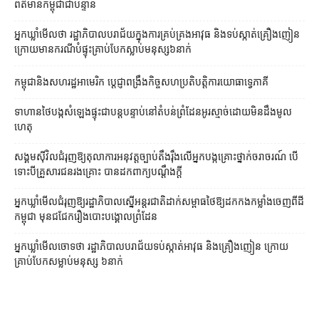
ព័ត៌មាន​កម្ពុជា​ជា​បន្ទាន់
អ្នកឃ្លាំមើល​ថា រដ្ឋាភិបាល​បរាជ័យ​ក្នុង​ការ​គ្រប់គ្រង​អាវុធ និង​ទប់ស្កាត់​គ្រឿងញៀន
ក្រោយ​មាន​ករណី​បំផ្ទុះ​គ្រាប់បែក​ស្លាប់​មនុស្ស​៦​នាក់
កម្ពុជា​និង​សហរដ្ឋអាមេរិក ប្ដេជ្ញា​ពង្រឹង​កិច្ច​សហប្រតិបត្តិការ​យោធា​ទ្វេភាគី
ទាហាន​ថៃ​បង្ក​សំឡេង​ផ្ទុះ​ជា​បន្តបន្ទាប់​នៅ​តំបន់​ព្រំដែន​អូរ​ស្មាច់​ដោយ​មិនដឹង​មូល
ហេតុ
សង្គម​ស៊ីវិល​ជំរុញ​ឱ្យ​តុលាការ​អនុវត្ត​ច្បាប់​តឹងរ៉ឹង​លើ​អ្នក​បង្ក​គ្រោះថ្នាក់​ចរាចរណ៍ បើ​
ទោះ​បី​គ្រួសារ​ជនរងគ្រោះ បាន​ដក​ពាក្យបណ្ដឹង​ក្ដី
អ្នកឃ្លាំមើល​​ជំរុញ​ឱ្យ​រដ្ឋាភិបាល​​ស្នើ​​អន្តរជាតិ​ដាក់​សម្ពាធ​​ថៃ​ឱ្យ​ដក​កង​កម្លាំង​ចេញ​ពី​ដី​
កម្ពុជា មុន​ជជែក​រឿង​បោះបង្គោល​ព្រំដែន
អ្នកឃ្លាំមើលចោទថា រដ្ឋាភិបាលបរាជ័យទប់ស្កាត់អាវុធ និងគ្រឿងញៀន ក្រោយ
គ្រាប់បែកសម្លាប់មនុស្ស ៦នាក់