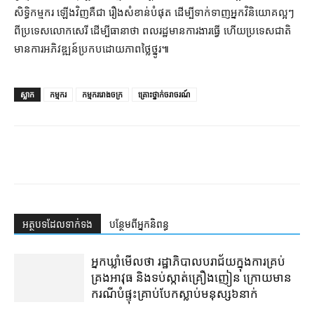
សិទ្ធិ​កម្មករ ឡើងវិញ​គឺជា រឿង​សំខាន់​បំផុត ដើម្បី​ទាក់ទាញ​អ្នក​វិនិយោគ​ល្អៗ
ពី​ប្រទេស​លោក​សេរី ដើម្បី​ធានា​ថា ពលរដ្ឋ​មានការ​ងារ​ធ្វើ ហើយ​ប្រទេសជាតិ​
មានការ​អភិវឌ្ឍន៍​ប្រកបដោយ​ភាព​ថ្លៃថ្នូរ៕
ស្លាក
កម្មករ
កម្មកររោងចក្រ
គ្រោះថ្នាក់ចរាចរណ៍
អត្ថបទ​ដែល​ទាក់ទង
បន្ថែម​ពី​អ្នកនិពន្ធ
អ្នកឃ្លាំមើល​ថា រដ្ឋាភិបាល​បរាជ័យ​ក្នុង​ការ​គ្រប់
គ្រង​អាវុធ និង​ទប់ស្កាត់​គ្រឿងញៀន ក្រោយ​មាន​
ករណី​បំផ្ទុះ​គ្រាប់បែក​ស្លាប់​មនុស្ស​៦​នាក់