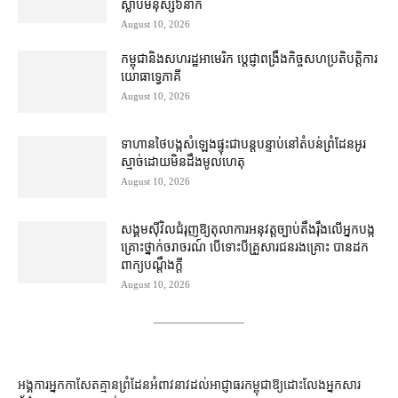
ស្លាប់​មនុស្ស​៦​នាក់
August 10, 2026
កម្ពុជា​និង​សហរដ្ឋអាមេរិក ប្ដេជ្ញា​ពង្រឹង​កិច្ច​សហប្រតិបត្តិការ​
យោធា​ទ្វេភាគី
August 10, 2026
ទាហាន​ថៃ​បង្ក​សំឡេង​ផ្ទុះ​ជា​បន្តបន្ទាប់​នៅ​តំបន់​ព្រំដែន​អូរ​
ស្មាច់​ដោយ​មិនដឹង​មូលហេតុ
August 10, 2026
សង្គម​ស៊ីវិល​ជំរុញ​ឱ្យ​តុលាការ​អនុវត្ត​ច្បាប់​តឹងរ៉ឹង​លើ​អ្នក​បង្ក​
គ្រោះថ្នាក់​ចរាចរណ៍ បើ​ទោះ​បី​គ្រួសារ​ជនរងគ្រោះ បាន​ដក​
ពាក្យបណ្ដឹង​ក្ដី
August 10, 2026
អង្គការ​អ្នកកាសែត​គ្មាន​ព្រំដែន​អំពាវនាវ​ដល់​អាជ្ញាធរ​កម្ពុជា​ឱ្យ​ដោះលែង​អ្នកសារ