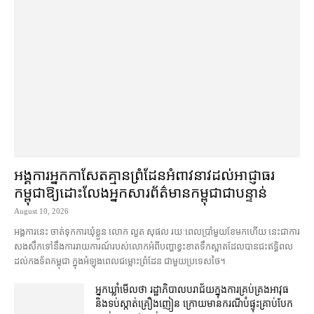
អង្គការ​អ្នកកាសែត​គ្មាន​ព្រំដែន​អំពាវនាវ​ដល់​អាជ្ញាធរ​
កម្ពុជា​ឱ្យ​ដោះលែង​អ្នកសារព័ត៌មាន​កម្ពុជា​ជា​បន្ទាន់
August 10, 2026
អង្គការ​នេះ ចាត់ទុក​ការ​ឃុំខ្លួន លោក លួត សុផល រយៈពេល​ប្រាំ​មួយ​ខែ​មក​ហើយ នេះ​ជា​ការ​
សងសឹក​ទៅ​នឹង​ការ​រាយការណ៍​របស់​លោក​អំពី​បញ្ហា​ខ្វះខាត​ទឹក​ស្អាត​ដែល​បាន​ជះឥទ្ធិពល​
ដល់​កងទ័ព​កម្ពុជា ក្នុងអំឡុងពេល​ជម្លោះព្រំដែន ជាមួយ​ប្រទេស​ថៃ។
អ្នកឃ្លាំមើល​ថា រដ្ឋាភិបាល​បរាជ័យ​ក្នុង​ការ​គ្រប់គ្រង​អាវុធ
និង​ទប់ស្កាត់​គ្រឿងញៀន ក្រោយ​មាន​ករណី​បំផ្ទុះ​គ្រាប់បែក​