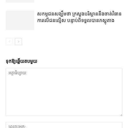
សកម្មជនសង្ឃឹមថា ក្រសួងបរិស្ថាននឹងចាត់វិធាន
ការលើជនល្មើស បន្ទាប់ពីទទួលបានភស្ដុតាង
ទុក​ឱ្យ​ឆ្លើយ​តប​មួយ