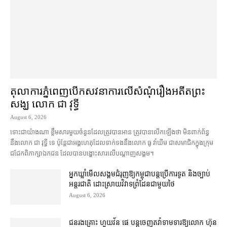
តុលាការ​ភ្នំពេញ​​បើកសវនាការ​លើ​សំណុំរឿង​​អតីត​ព្រះ
សង្ឃ លោក ជា វុទ្ធី
August 6, 2026
ទោះជា​យ៉ាងណា ខ្លឹមសារ​មួយចំនួន​ដែល​ត្រូវ​បាន​អាន ត្រូវ​បាន​លើកឡើង​ថា មិន​ពាក់ព័ន្ធ​
នឹង​លោក ជា វុទ្ធី ទេ ប៉ុន្តែ​ជា​អង្គ​ហេតុ​ដែល​ទាក់ទង​នឹង​លោក ធូ វ៉ាឃីម ជា​សមាជិក​ក្នុង​ក្រុម​
ជជែក​ពិភាក្សា​ឯកជន ដែល​បាន​បង្ហោះ​សា​រលើ​បណ្ដាញ​សង្គម។
អ្នកឃ្លាំមើល​សង្គម​ជំរុញ​ឱ្យ​កម្ពុជា​បន្ត​ប្រើ​ការទូត និង​ច្បាប់​
អន្តរជាតិ ដោះស្រាយ​វិវាទ​ព្រំដែន​ជាមួយ​ថៃ
August 6, 2026
ជនរងគ្រោះ ហួយវ័ន ផេ បន្ត​ចេញ​តវ៉ា​ទាមទារ​ឱ្យ​លោក ហ៊ុន