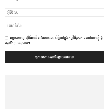
រក្សាទុកឈ្មោះអ៊ីម៉ែលនិងវេបសាយរបស់ខ្ញុំនៅក្នុងកម្មវិធីរុករកនេះនៅពេលខ្ញុំធ្វើ
អត្ថាធិប្បាយក្រោយ។