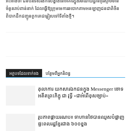
អះអាងថា ជនបរទេសរងការបង្ខាំងនៅអគារក្នុងរមណីយដ្ឋានអូរស្មាច់មាន
ចំនួនរាប់ពាន់នាក់ ដែលធ្វើឱ្យក្រុមមេការឆបោកតាមអនឡាញជនជាតិចិន
ពិបាកដឹកជញ្ជូនពួកគេជម្លៀសទៅទីតាំងថ្មី។
អត្ថបទ​ដែល​ទាក់ទង
បន្ថែម​ពី​អ្នកនិពន្ធ
តុលាការ​​ យកសារឯកជនក្នុង Messenger ចោទ
អតីតព្រះភិក្ខុ ជា វុទ្ធី «ជាអំពើខុសច្បាប់»
រូបភាពផ្កាយរណប៖ ទាហានថៃបានឈូសបំផ្លាញ
ផ្ទះពលរដ្ឋខ្មែរជាង ៦០០ខ្នង