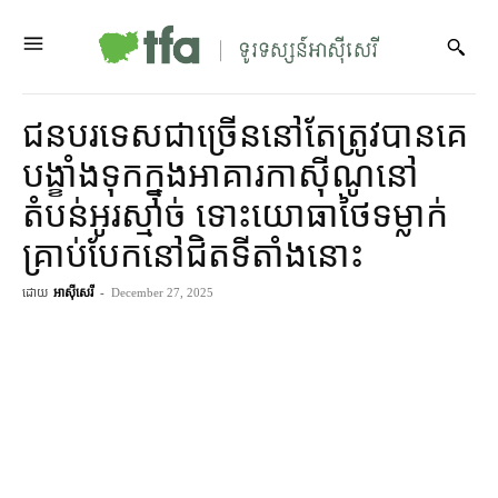
ជនបរទេសជាច្រើននៅតែត្រូវបានគេ
បង្ខាំងទុកក្នុងអាគារកាស៊ីណូនៅ
តំបន់អូរស្មាច់ ទោះយោធាថៃទម្លាក់
គ្រាប់បែកនៅជិតទីតាំងនោះ
ដោយ
អាស៊ីសេរី
-
December 27, 2025