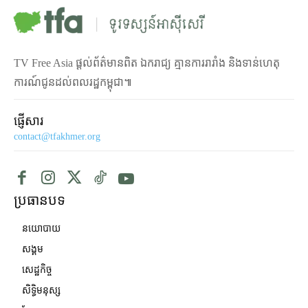
TV Free Asia ផ្ដល់ព័ត៌មានពិត ឯករាជ្យ គ្មានការរារាំង និងទាន់ហេតុ
ការណ៍ជូនដល់ពលរដ្ឋកម្ពុជា៕
ផ្ញើសារ
contact@tfakhmer.org
ប្រធានបទ
នយោបាយ
សង្គម
សេដ្ឋកិច្ច
សិទ្ធិមនុស្ស