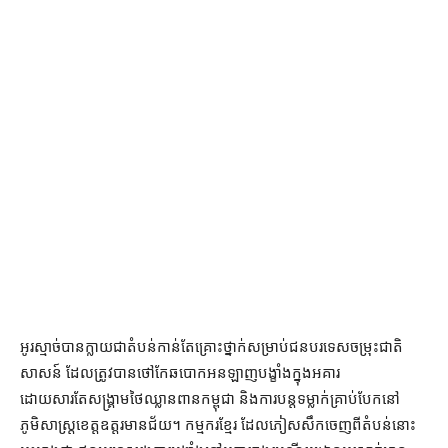
អូរស្មាច់បានក្លាយជាតំបន់កាន់តែគ្រោះថ្នាក់សម្រាប់ជនបរទេសចម្រុះជាតិ
សាសន៍ ដែលត្រូវបានថៅកែឆបោកអនឡាញបង្ខាំងក្នុងអគារ
ដោយសារតែសង្គ្រាមថៃឈ្លានពានកម្ពុជា និងការបន្តទម្លាក់គ្រាប់បែកនៅ
ភូមិសាស្ត្រខេត្តឧត្តរមានជ័យ។ កម្មករខ្មែរ ដែលភៀសសឹកចេញពីតំបន់នោះ