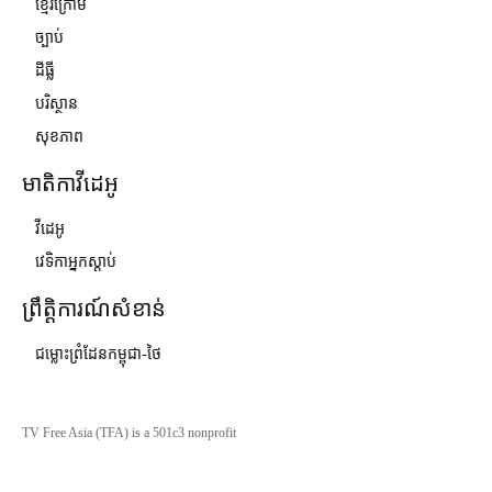
ខ្មែរក្រោម
ច្បាប់
ដីធ្លី
បរិស្ថាន
សុខភាព
មាតិកាវីដេអូ
វីដេអូ
វេទិកាអ្នកស្ដាប់
ព្រឹត្តិការណ៍សំខាន់
ជម្លោះព្រំដែនកម្ពុជា-ថៃ
TV Free Asia (TFA) is a 501c3 nonprofit