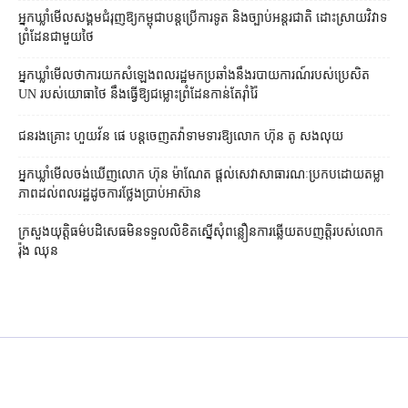
អ្នកឃ្លាំមើល​សង្គម​ជំរុញ​ឱ្យ​កម្ពុជា​បន្ត​ប្រើ​ការទូត និង​ច្បាប់​អន្តរជាតិ ដោះស្រាយ​វិវាទ​
ព្រំដែន​ជាមួយ​ថៃ
អ្នកឃ្លាំមើល​ថា​ការ​យក​សំឡេង​ពលរដ្ឋ​មក​ប្រឆាំង​នឹង​របាយការណ៍​របស់​ប្រេសិត
UN របស់​យោធា​ថៃ នឹង​ធ្វើ​ឱ្យ​ជម្លោះព្រំដែន​កាន់តែ​រ៉ាំរ៉ៃ
ជនរងគ្រោះ ហួយវ័ន ផេ បន្ត​ចេញ​តវ៉ា​ទាមទារ​ឱ្យ​លោក ហ៊ុន តូ សង​លុយ
អ្នកឃ្លាំមើល​ចង់​ឃើញ​លោក ហ៊ុន ម៉ាណែត ផ្ដល់​សេវា​សាធារណៈ​ប្រកបដោយ​តម្លា
ភាព​ដល់​ពលរដ្ឋ​ដូច​ការ​ថ្លែង​ប្រាប់​អាស៊ាន
ក្រសួងយុត្តិធម៌​បដិសេធ​មិន​ទទួល​លិខិត​ស្នើសុំ​ពន្លឿន​ការ​ឆ្លើយតប​ញត្តិ​របស់​លោក
រ៉ុង ឈុន