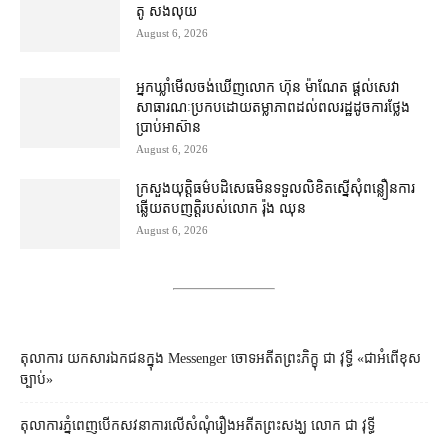
តូ សង​លុយ
August 6, 2026
អ្នកឃ្លាំមើល​ចង់​ឃើញ​លោក ហ៊ុន ម៉ាណែត ផ្ដល់​សេវា​
សាធារណៈ​ប្រកបដោយ​តម្លាភាព​ដល់​ពលរដ្ឋ​ដូច​ការ​ថ្លែង​
ប្រាប់​អាស៊ាន
August 6, 2026
ក្រសួងយុត្តិធម៌​បដិសេធ​មិន​ទទួល​លិខិត​ស្នើសុំ​ពន្លឿន​ការ​
ឆ្លើយតប​ញត្តិ​របស់​លោក រ៉ុង ឈុន
August 6, 2026
តុលាការ​​ យកសារឯកជនក្នុង Messenger ចោទអតីតព្រះភិក្ខុ ជា វុទ្ធី «ជាអំពើខុស
ច្បាប់»
តុលាការ​ភ្នំពេញ​​បើកសវនាការ​លើ​សំណុំរឿង​​អតីត​ព្រះសង្ឃ លោក ជា វុទ្ធី