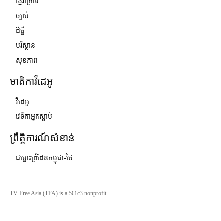
ខ្មែរក្រោម
ច្បាប់
ដីធ្លី
បរិស្ថាន
សុខភាព
មាតិកាវីដេអូ
វីដេអូ
វេទិកាអ្នកស្ដាប់
ព្រឹត្តិការណ៍សំខាន់
ជម្លោះព្រំដែនកម្ពុជា-ថៃ
TV Free Asia (TFA) is a 501c3 nonprofit