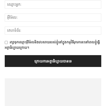
រក្សាទុកឈ្មោះអ៊ីម៉ែលនិងវេបសាយរបស់ខ្ញុំនៅក្នុងកម្មវិធីរុករកនេះនៅពេលខ្ញុំធ្វើ
អត្ថាធិប្បាយក្រោយ។