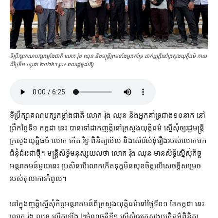
ទីប្រឹក្សាគណបក្សកម្លាំងជាតិ លោក រ៉ុង ឈុន និងមន្ត្រី​ព្រមទាំងអ្នកគាំទ្រ ដាក់ញត្តិនៅក្រសួងយុត្តិធម៌ កាល​
ពីថ្ងៃទី១ កក្កដា ២០២៦។ រូប៖ ពលរដ្ឋផ្ដល់ឱ្យ
ទីប្រឹក្សា​គណបក្ស​កម្លាំង​ជាតិ លោក រ៉ុង ឈុន និង​អ្នកគាំទ្រ​ជាង​១០​នាក់ នៅ​
ព្រឹក​ថ្ងៃទី១ កក្កដា នេះ បាន​ទៅ​ដាក់​ញត្តិ​នៅ​ក្រសួងយុត្តិធម៌ ស្នើសុំ​ឲ្យ​រដ្ឋមន្ត្រី​
ក្រសួងយុត្តិធម៌ លោក កើត រិទ្ធ ពិនិត្យមើល និង​សើរើ​សំនុំ​រឿង​របស់​លោក​មក​
ជំនុំ​ជំ​រះ​ជាថ្មី​។ មន្ត្រី​សិទ្ធិមនុស្ស​យល់ថា លោក រ៉ុង ឈុន មាន​សិទ្ធិ​ស្នើសុំ​កិច្ច​
អន្តរាគមន៍​មួយ​នេះ ប្រសិនបើ​លោក​កើតទុក្ខ​មិន​សុខចិត្ត​លើ​សេចក្តី​សម្រេច​
របស់​តុលាការ​កំពូល។
នៅក្នុង​ញត្តិ​ស្នើសុំ​កិច្ច​អន្តរាគមន៍​ពី​ក្រសួងយុត្តិធម៌​នៅ​ថ្ងៃទី​០១ ខែកក្កដា នេះ
លោក រ៉ុង ឈុន លើកឡើង ២​ចំណុច​គឺ​ទី​១ ស្នើសុំ​ឲ្យ​ក្រសួងយុត្តិធម៌​ពិនិត្យ​