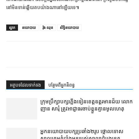
នៅ​មិនទាន់​ឆ្លើយតប​យ៉ាងណា​នៅឡើយ​ទេ៕
ស្លាក
នយោបាយ
រ៉ុង ឈុន
សិទ្ធិនយោបាយ
អត្ថបទ​ដែល​ទាក់ទង
បន្ថែម​ពី​អ្នកនិពន្ធ
ក្រុមប្រឹក្សា​បក្ស​ភ្លើងទៀន​ខេត្ត​ឧត្ដរមានជ័យ លោក
ញាន សារុំ ត្រូវ​អាជ្ញាធរ​ចាប់ខ្លួន​គ្មាន​មូលហេតុ
អ្នកនយោបាយ​បក្ស​ប្រឆាំង​២​រូប ថ្កោលទោស​
សាលក្រម​កំបាំងមុខ​របស់​សាលាដំបូង​ខេត្ត​