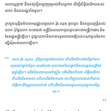
លោក​ប្ដេជ្ញា​ថា នឹង​តស៊ូ​ស្វិតស្វាញ​ឲ្យ​អស់ពី​លទ្ធភាព ដើម្បី​សិទ្ធិ​សេរីភាព​របស់​
លោក និង​ពលរដ្ឋ​ទាំងមូល។
ក្រសួងយុត្តិធម៌​បាន​អនុញ្ញាត​ឲ្យ​លោក រ៉ុង ឈុន ចូល​ជួប និង​ទទួល​ញត្តិ​របស់​
លោក ប៉ុន្តែ​លោក អះអាង​ថា មន្ត្រី​ដែល​លោក​ចូល​ជួប​នោះ​ជា​មន្ត្រី​ការងារ មិន​
មែន​រដ្ឋមន្ត្រី​ឡើយ។ ដូច្នេះ​លោក​មិនទាន់​ទទួល​បាន​ចម្លើយ​តប​ណាមួយ​នៃ​ការ​
ស្នើសុំ​របស់​លោក​ឡើយ។
លោក រ៉ុង ឈុន៖ «
ជុំវិញ​បញ្ហា​ទាំងអស់​នេះ បើ​យើង​មើល​តាំងពី​ថ្នាក់ទាប​
រហូតដល់​ថ្នាក់​កំពូល មាន​ន័យថា តុលាការ​ទាំង​៣​ថ្នាក់​មិនបាន​ផ្តល់​យុត្តិធម៌​
ឲ្យ​ខ្ញុំ​ឡើយ។ យើង​មិនអាច​ឈរ​នៅ​ស្ងៀម យើង​ដឹង​ហើយ​ថា សិទ្ធិ​សេរីភាព​
បើ​យើង​មិន​ទាមទារ ហើយ​យើង​មិន​ការពារ ទោះបី​ច្បាប់​បាន​ធានា​ក៏ដោយ
សិទ្ធិ​នោះ​នឹង​ត្រូវ​បាន​បាត់បង់ ហើយនឹង​មិនអាច​ទទួល​បាន​ត្រឡប់មកវិញ​
ទេ
»។