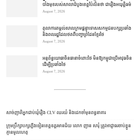
បាំងមុខ​របស់​សាលាដំបូង​ខេត្ត​ប៉ៃលិន​ថា ជា​រឿង​អយុត្តិធម៌
August 7, 2026
តុលាការ​តម្កល់​សាលក្រម​ផ្ដន្ទាទោស​សកម្មជន​បក្ស​ប្រឆាំង​
និង​ពលរដ្ឋ​ដែល​ថត​ពី​បញ្ហា​ព្រំដែន​ខ្មែរ​ថៃ
August 7, 2026
អនុព័ន្ធយោធា​ចិន​ធានា​ចំពោះ​ថៃ មិន​ឱ្យ​កម្ពុជា​ប្រើ​អាវុធ​ចិន​
ដើម្បី​ប្រឆាំង​ថៃ ​
August 7, 2026
សាច់ញាតិអ្នកជាប់ឃុំរឿង CLV ឈរយំ និងដេកចាំមុនពន្ធនាគារ
ក្រុមប្រឹក្សា​បក្ស​ភ្លើងទៀន​ខេត្ត​ឧត្ដរមានជ័យ លោក ញាន សារុំ ត្រូវ​អាជ្ញាធរ​ចាប់ខ្លួន​
គ្មាន​មូលហេតុ