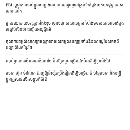
FBI ប្ដេជ្ញា​តាម​ចាប់ខ្លួន​មេខ្លោង​ឆបោក​អនឡាញ​នៅ​គ្រប់​ទីកន្លែង​យក​មក​ផ្ដន្ទាទោស​
នៅ​អាមេរិក
អ្នកនយោបាយ​បក្ស​ប្រឆាំង​២​រូប ថ្កោលទោស​សាលក្រម​កំបាំងមុខ​របស់​សាលាដំបូង​
ខេត្ត​ប៉ៃលិន​ថា ជា​រឿង​អយុត្តិធម៌
តុលាការ​តម្កល់​សាលក្រម​ផ្ដន្ទាទោស​សកម្មជន​បក្ស​ប្រឆាំង​និង​ពលរដ្ឋ​ដែល​ថត​ពី​
បញ្ហា​ព្រំដែន​ខ្មែរ​ថៃ
អនុព័ន្ធយោធា​ចិន​ធានា​ចំពោះ​ថៃ មិន​ឱ្យ​កម្ពុជា​ប្រើ​អាវុធ​ចិន​ដើម្បី​ប្រឆាំង​ថៃ ​
លោក ហ៊ុន ម៉ាណែត ជំរុញ​ឱ្យ​និស្សិត​ប្រឹងរៀន​ដើម្បី​បម្រើ​ជាតិ ប៉ុន្តែ​លោក និង​មន្ត្រី​​
ខ្លួន​ត្រូវ​បាន​លើក​បន្តុប​ពី​ម៉ែឪ