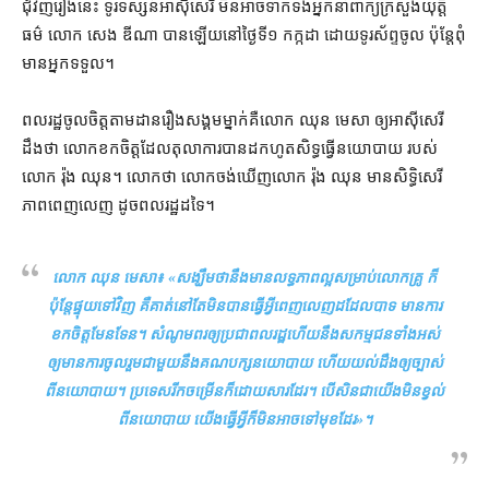
ជុំវិញ​រឿង​នេះ ទូរទស្សន៍​អាស៊ីសេរី មិនអាច​ទាក់ទង​អ្នកនាំពាក្យ​ក្រសួង​យុត្តិ
ធម៌ លោក សេង ឌីណា បាន​ឡើយ​នៅ​ថ្ងៃទី១ កក្កដា ដោយ​ទូរស័ព្ទ​ចូល ប៉ុន្តែ​ពុំ​
មាន​អ្នក​ទទួល។
ពលរដ្ឋ​ចូលចិត្ត​តាមដាន​រឿង​សង្គម​ម្នាក់​គឺ​លោក ឈុន មេសា ឲ្យ​អាស៊ីសេរី
ដឹង​ថា លោក​ខកចិត្ត​ដែល​តុលាការ​បាន​ដកហូត​សិទ្ធ​ធ្វើ​នយោបាយ របស់​
លោក រ៉ុង ឈុន​។ លោក​ថា លោក​ចង់​ឃើញ​លោក រ៉ុង ឈុន មាន​សិទ្ធិ​សេរី
ភាព​ពេញលេញ ដូច​ពលរដ្ឋ​ដទៃ។
លោក ឈុន មេសា៖ «​
សង្ឃឹមថានឹង​មានលទ្ធភាព​ល្អ​សម្រាប់​លោកគ្រូ ក៏
ប៉ុន្តែ​ផ្ទុយទៅវិញ គឺ​គាត់​នៅតែ​មិនបាន​ធ្វើ​អ្វី​ពេញលេញ​ដដែល​បាទ មានការ​
ខកចិត្ត​មែនទែន​។ សំណូមពរ​ឲ្យ​ប្រជាពលរដ្ឋ​ហើយនឹង​សកម្មជន​ទាំងអស់​
ឲ្យ​មានការ​ចូលរួម​ជាមួយ​នឹង​គណបក្ស​នយោបាយ ហើយ​យល់ដឹង​ឲ្យ​ច្បាស់​
ពី​នយោបាយ​។ ប្រទេស​រីកចម្រើន​ក៏ដោយ​សារ​ដែរ​។ បើសិនជា​យើង​មិន​ខ្វល់​
ពី​នយោបាយ យើង​ធ្វើ​អ្វី​ក៏​មិនអាច​ទៅមុខ​ដែរ
»។