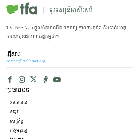
TV Free Asia ផ្ដល់ព័ត៌មានពិត ឯករាជ្យ គ្មានការរារាំង និងទាន់ហេតុ
ការណ៍ជូនដល់ពលរដ្ឋកម្ពុជា៕
ផ្ញើសារ
contact@tfakhmer.org
ប្រធានបទ
នយោបាយ
សង្គម
សេដ្ឋកិច្ច
សិទ្ធិមនុស្ស