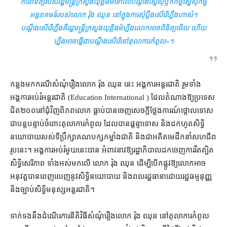
ការពិនិត្យ​របស់​រដ្ឋមន្ត្រី​ក្រសួងយុត្តិធម៌​ទៅលើ​បណ្តឹង​ស្នើសុំ​ឬក៏​កិច្ច​ស្នើសុំ​កិច្ច​
អន្តរាគមន៍​របស់​លោក រ៉ុង ឈុន នៅក្នុង​ការ​សុំ​ប្ដឹង​សើរើ​ហ្នឹង​ហាស៎​។
បណ្តឹង​សើរើ​ហ្នឹង​គឺ​រដ្ឋមន្ត្រី​ក្រសួងយុត្តិធម៌​ហ្នឹង​លោក​អាច​ពិនិត្យមើល ហើយ​
ហ្នឹង​អាច​ធ្វើជា​បណ្តឹង​សើរើ​ទៅ​តុលាការ​កំពូល
»។
កន្លងមក​ករណី​សំណុំរឿង​លោក រ៉ុង ឈុន នេះ អង្គការ​អន្តរជាតិ រួម​ទាំង​
អង្គការ​អប់រំ​អន្តរជាតិ (Education International ) ដែល​តំណាង​ឱ្យ​ប្រទេស​
ជិត​២០០​នៅ​ជុំវិញ​ពិភពលោក ធ្លាប់​បាន​ចេញ​សេចក្តី​ថ្លែងការណ៍​ថ្កោលទោស​
ជា​បន្តបន្ទាប់​ចំពោះ​តុលាការ​កំពូល ដែល​បាន​ផ្ដន្ទាទោស និង​ដកហូត​សិទ្ធិ​
នយោបាយ​របស់​ទីប្រឹក្សា​គណបក្ស​កម្លាំង​ជាតិ និង​ជា​អតីត​មេដឹកនាំ​សហជីព​
រូប​នេះ​។ អង្គការ​អប់រំ​មួយ​នេះ​បាន អំពាវនាវ​ឱ្យ​រដ្ឋាភិបាល​ដក​ចេញ​ការ​រឹតត្បិត​
សិទ្ធិ​សេរីភាព ទាំងអស់​មក​លើ លោក រ៉ុង ឈុន ដើម្បី​បើកផ្លូវ​ឱ្យ​លោក​អាច​
អនុវត្ត​បាន​ពេញលេញ​នូវ​សិទ្ធិ​នយោបាយ និង​ពលរដ្ឋ​ធានា​ដោយ​រដ្ឋធម្មនុញ្ញ
និង​ច្បាប់​សិទ្ធិមនុស្ស​អន្តរជាតិ។
ទាក់ទង​នឹង​ដំណើរការ​នីតិវិធី​សំណុំរឿង​លោក រ៉ុង ឈុន នៅ​តុលាការ​កំពូល​