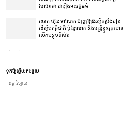
ប៉ៃលិន​ថា ជា​រឿង​អយុត្តិធម៌
លោក ហ៊ុន ម៉ាណែត ជំរុញ​ឱ្យ​និស្សិត​ប្រឹងរៀន​
ដើម្បី​បម្រើ​ជាតិ ប៉ុន្តែ​លោក និង​មន្ត្រី​​ខ្លួន​ត្រូវ​បាន​
លើក​បន្តុប​ពី​ម៉ែឪ
ទុក​ឱ្យ​ឆ្លើយ​តប​មួយ