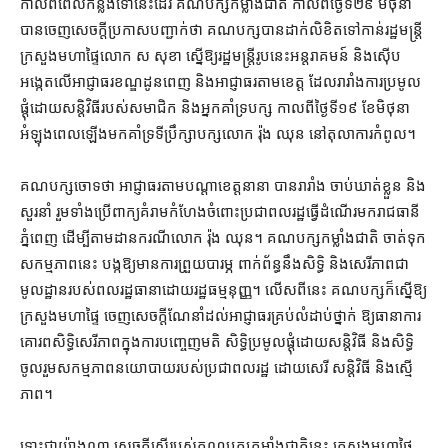
កាល​ពី​ពេល​កន្លងទៅ​នេះ​ដែរ គណបក្ស​កម្លាំង​ជាតិ កាលពី​ថ្ងៃទី​២៩ មិថុនា
បាន​ចេញ​សេចក្តី​ប្រកាស​បញ្ជាក់​ថា គណបក្ស​បាន​ដាក់​លិខិត​ទៅកាន់​រដ្ឋមន្ត្រី
ក្រសួង​មហាផ្ទៃ​លោក ស សុខា ស្នើ​ឱ្យ​រដ្ឋមន្ត្រី​រូប​នេះ​អន្តរាគមន៍ និង​ស៊ើប
អង្កេត​លើ​អាជ្ញាធរ​ខណ្ឌដូនពេញ និង​អាជ្ញាធរ​តាម​ខេត្ត ដែល​រារាំង​ការ​ប្រមូល
ផ្ដុំ​ដោយ​សន្តិវិធី​របស់​សមាជិក និង​អ្នកគាំទ្រ​បក្ស កាលពី​ថ្ងៃទី​១៩ ខែមិថុនា
អំឡុង​ពេល​ឡើង​មក​គាំទ្រ​ទីប្រឹក្សា​បក្ស​លោក រ៉ុង ឈុន នៅ​តុលាការ​កំពូល។
គណបក្ស​ចោទ​ថា អាជ្ញាធរ​តាម​បណ្តា​ខេត្ត​នានា បាន​រារាំង ចាប់​ឃាត់ខ្លួន និង​
សួរនាំ រួម​ទាំង​ប្រើ​ពាក្យ​គំរាមកំហែង​ចំពោះ​ប្រជាពលរដ្ឋ​ធ្វើដំណើរ​មក​រាជធានី​
ភ្នំពេញ ដើម្បី​តាមដាន​ករណី​លោក រ៉ុង ឈុន។ គណបក្ស​កម្លាំង​ជាតិ ចាត់ទុក​
សកម្មភាព​នេះ បង្ក​ឱ្យ​មាន​ការ​ព្រួយបារម្ភ ពាក់ព័ន្ធ​នឹង​សិទ្ធិ និង​សេរី​ភាពជា​
មូលដ្ឋាន​របស់​ពលរដ្ឋ​ធានា​ដោយ​រដ្ឋធម្មនុញ្ញ​។ លើស​ពី​នេះ គណបក្ស​ក៏​ស្នើ​ឱ្យ​
ក្រសួង​មហាផ្ទៃ ចេញ​សេចក្តី​ណែនាំ​ដល់​អាជ្ញាធរ​គ្រប់​លំដាប់​ថ្នាក់ ឱ្យ​ធានា​ការ
គោរព​សិទ្ធិ​សេរីភាព​ក្នុង​ការ​បញ្ចេញមតិ សិទ្ធិ​ប្រមូល​ផ្តុំ​ដោយ​សន្តិវិធី និង​សិទ្ធិ​
ចូលរួម​សកម្មភាព​នយោបាយ​របស់​ប្រជាពលរដ្ឋ ដោយ​សេរី សន្តិវិធី និង​ស្មើ
ភាព។
ទោះជា​យ៉ាងណា សេចក្តី​ស្នើ​របស់​គណបក្ស​កម្លាំង​ជាតិ​នេះ ក្រសួងមហាផ្ទៃ​