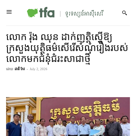
លោក រ៉ុង ឈុន ដាក់​ញត្តិ​ស្នើ​ឱ្យ​
ក្រសួងយុត្តិធម៌​សើរើ​សំណុំរឿង​របស់​
លោក​មក​ជំនុំ​ជំរះ​សាជាថ្មី
ដោយ
ដានី កែវ
-
July 2, 2026