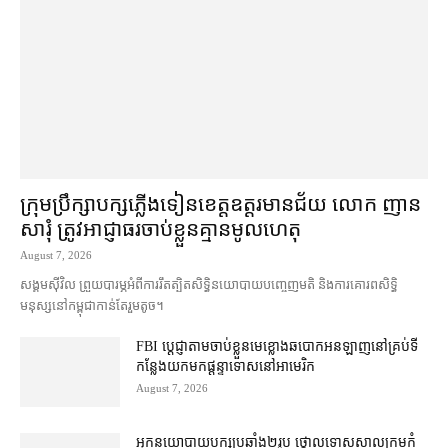
ក្រុមប្រឹក្សា​បក្ស​ភ្លើងទៀន​ខេត្ត​ឧត្ដរមានជ័យ លោក ញាន
សារុំ ត្រូវ​អាជ្ញាធរ​ចាប់ខ្លួន​គ្មាន​មូលហេតុ
August 7, 2026
សង្គម​ស៊ីវិល ព្រួយបារម្ភ​អំពី​ការ​រឹតត្បិត​សិទ្ធិ​នយោបាយ​បញ្ចេញមតិ និង​ការគោរព​សិទ្ធិ
មនុស្ស​នៅ​កម្ពុជា​កាន់តែ​រួម​តូច។
FBI ប្ដេជ្ញា​តាម​ចាប់ខ្លួន​មេខ្លោង​ឆបោក​អនឡាញ​នៅ​គ្រប់​ទី
កន្លែង​យក​មក​ផ្ដន្ទាទោស​នៅ​អាមេរិក
August 7, 2026
អ្នកនយោបាយ​បក្ស​ប្រឆាំង​២​រូប ថ្កោលទោស​សាលក្រម​កំ