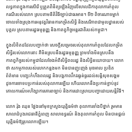
លទ្ធភាព​ក្នុង​ការ​សើរើ ឬ​ត្រួត​ពិនិត្យ​ឡើងវិញ​លើ​សាលដីកា​​តុលាការ​កំពូល
ករណី​របស់​លោក ស្របតាម​នីតិវិធី​ច្បាប់​ជា​ធរមាន​។ ទី​២ ពិចារណា​ទម្លាក់​
ចោល​ទាំងស្រុង​ការអនុវត្ត​វិធានការ​កម្រិត​សិទ្ធិ និង​សេរី​ភាពជា​មូលដ្ឋាន​របស់​
បុគ្គល ស្របតាម​រដ្ឋធម្មនុញ្ញ និង​កាតព្វកិច្ច​អន្តរជាតិ​របស់​កម្ពុជា។
ក្នុង​លិខិត​ដដែល​បញ្ជាក់​ថា សេចក្តី​សម្រេច​របស់​តុលាការ​កំពូល​ដែល​កម្រិត​
សិទ្ធិ​របស់​លោក​នោះ គឺ​មិន​ស្រប​នឹង​រដ្ឋធម្មនុញ្ញ ព្រមទាំង​មិន​ស្រប​នឹង​
កាតព្វកិច្ច​របស់​កម្ពុជា​ដែល​ចែង​អំពី​សិទ្ធិ​ពលរដ្ឋ និង​សិទ្ធិ​នយោបាយ​។ លោក​
ថា សកម្មភាព​របស់​លោក​កន្លងមក មិន​បាន​ញុះញង់ អុចអាល ប្រឌិត​
ព័ត៌មាន បញ្ឆេះ​កំហឹង​ពលរដ្ឋ និង​បង្ក​ភាព​វឹកវរ​ធ្ងន់ធ្ងរ​ដល់​សន្តិសុខ​សង្គម
ដូច​ការ​ចោទ​ប​ប្រកាន់​របស់​តុលាការ​ឡើយ ហើយ​លោក​នឹង​ប្រកាន់ខ្ជាប់​នូវ​
គោលការណ៍​អហិង្សា​ការគោរព​ច្បាប់ និង​ការ​ដោះស្រាយ​បញ្ហា​ដោយ​សន្តិវិធី។
លោក រ៉ុង ឈុន ថ្លែង​នៅមុខ​ក្រសួងយុត្តិធម៌​ថា តុលាការ​ទាំង​បី​ថ្នាក់ រួមមាន​
សាលាដំបូង​រាជធានី​ភ្នំពេញ សាលា​ឧទ្ធរណ៍ និង​តុលាការ​កំពូល មិនបាន​ផ្តល់​
យុត្តិធម៌​ឱ្យ​រូបលោក​ឡើយ។