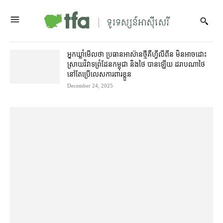
អ្នកឃ្លាំមើល​ថា ប្រធាន​អាស៊ាន​ថ្មី​គឺ​ហ្វីលីពីន មិន​អាច​ដោះ
ស្រាយ​វិវាទ​ព្រំដែន​កម្ពុជា​ និង​ថៃ បាន​ឡើយ ដរាបណា​ថៃ​
នៅ​តែ​ប្រើ​លេស​ការពារ​ខ្លួន
December 24, 2025