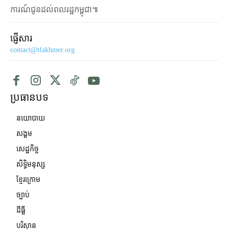
ការណ៍ជូនដល់ពលរដ្ឋកម្ពុជា៕
ផ្ញើសារ
contact@tfakhmer.org
ប្រធានបទ
នយោបាយ
សង្គម
សេដ្ឋកិច្ច
សិទ្ធិមនុស្ស
ខ្មែរក្រោម
ច្បាប់
ដីធ្លី
បរិស្ថាន