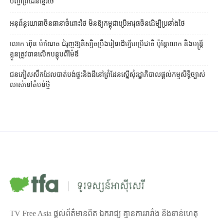
បញ្ហា​ព្រំដែន​ខ្មែរ​ថៃ
អនុព័ន្ធយោធា​ចិន​ធានា​ចំពោះ​ថៃ មិន​ឱ្យ​កម្ពុជា​ប្រើ​អាវុធ​ចិន​ដើម្បី​ប្រឆាំង​ថៃ ​
លោក ហ៊ុន ម៉ាណែត ជំរុញ​ឱ្យ​និស្សិត​ប្រឹងរៀន​ដើម្បី​បម្រើ​ជាតិ ប៉ុន្តែ​លោក និង​មន្ត្រី​​
ខ្លួន​ត្រូវ​បាន​លើក​បន្តុប​ពី​ម៉ែឪ
ជនភៀសសឹក​ដែល​បាត់បង់​ផ្ទះ​និង​ដី​នៅ​ព្រំដែន​ស្នើសុំ​រដ្ឋាភិបាល​ផ្តល់​កម្មសិទ្ធិ​ច្បាស់
លាស់​នៅ​តំបន់​ថ្មី
TV Free Asia ផ្ដល់ព័ត៌មានពិត ឯករាជ្យ គ្មានការរារាំង និងទាន់ហេតុ