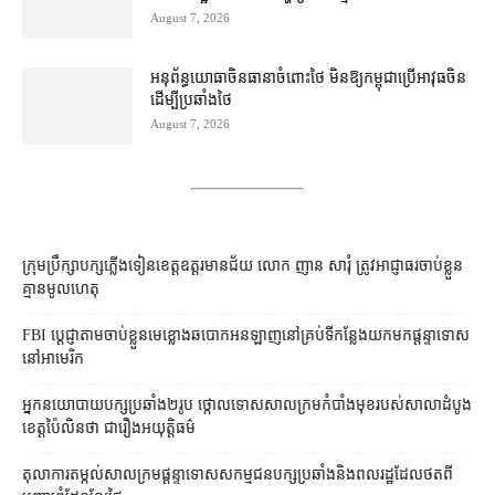
August 7, 2026
អនុព័ន្ធយោធា​ចិន​ធានា​ចំពោះ​ថៃ មិន​ឱ្យ​កម្ពុជា​ប្រើ​អាវុធ​ចិន​
ដើម្បី​ប្រឆាំង​ថៃ ​
August 7, 2026
ក្រុមប្រឹក្សា​បក្ស​ភ្លើងទៀន​ខេត្ត​ឧត្ដរមានជ័យ លោក ញាន សារុំ ត្រូវ​អាជ្ញាធរ​ចាប់ខ្លួន​
គ្មាន​មូលហេតុ
FBI ប្ដេជ្ញា​តាម​ចាប់ខ្លួន​មេខ្លោង​ឆបោក​អនឡាញ​នៅ​គ្រប់​ទីកន្លែង​យក​មក​ផ្ដន្ទាទោស​
នៅ​អាមេរិក
អ្នកនយោបាយ​បក្ស​ប្រឆាំង​២​រូប ថ្កោលទោស​សាលក្រម​កំបាំងមុខ​របស់​សាលាដំបូង​
ខេត្ត​ប៉ៃលិន​ថា ជា​រឿង​អយុត្តិធម៌
តុលាការ​តម្កល់​សាលក្រម​ផ្ដន្ទាទោស​សកម្មជន​បក្ស​ប្រឆាំង​និង​ពលរដ្ឋ​ដែល​ថត​ពី​