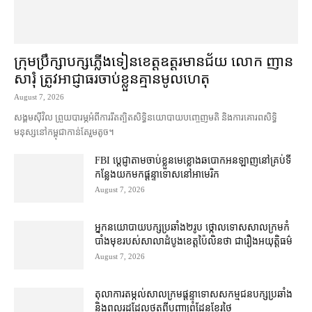
ក្រុមប្រឹក្សា​បក្ស​ភ្លើងទៀន​ខេត្ត​ឧត្ដរមានជ័យ លោក ញាន
សារុំ ត្រូវ​អាជ្ញាធរ​ចាប់ខ្លួន​គ្មាន​មូលហេតុ
August 7, 2026
សង្គម​ស៊ីវិល ព្រួយបារម្ភ​អំពី​ការ​រឹតត្បិត​សិទ្ធិ​នយោបាយ​បញ្ចេញមតិ និង​ការគោរព​សិទ្ធិ
មនុស្ស​នៅ​កម្ពុជា​កាន់តែ​រួម​តូច។
FBI ប្ដេជ្ញា​តាម​ចាប់ខ្លួន​មេខ្លោង​ឆបោក​អនឡាញ​នៅ​គ្រប់​ទី
កន្លែង​យក​មក​ផ្ដន្ទាទោស​នៅ​អាមេរិក
August 7, 2026
អ្នកនយោបាយ​បក្ស​ប្រឆាំង​២​រូប ថ្កោលទោស​សាលក្រម​កំ
បាំងមុខ​របស់​សាលាដំបូង​ខេត្ត​ប៉ៃលិន​ថា ជា​រឿង​អយុត្តិធម៌
August 7, 2026
តុលាការ​តម្កល់​សាលក្រម​ផ្ដន្ទាទោស​សកម្មជន​បក្ស​ប្រឆាំង​
និង​ពលរដ្ឋ​ដែល​ថត​ពី​បញ្ហា​ព្រំដែន​ខ្មែរ​ថៃ