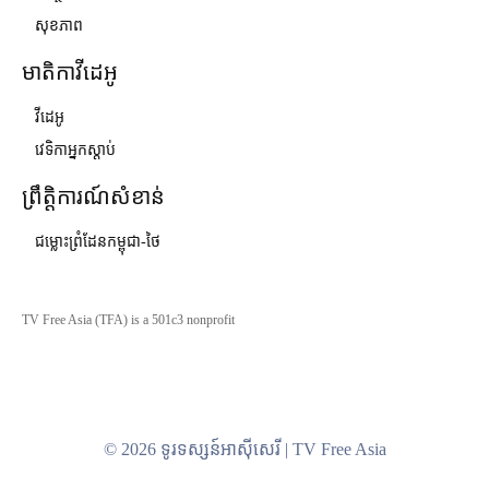
សុខភាព
មាតិកាវីដេអូ
វីដេអូ
វេទិកាអ្នកស្ដាប់
ព្រឹត្តិការណ៍សំខាន់
ជម្លោះព្រំដែនកម្ពុជា-ថៃ
TV Free Asia (TFA) is a 501c3 nonprofit
© 2026 ទូរទស្សន៍អាស៊ីសេរី | TV Free Asia