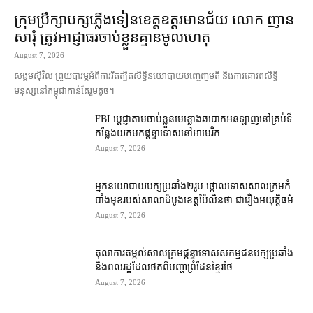
ក្រុមប្រឹក្សា​បក្ស​ភ្លើងទៀន​ខេត្ត​ឧត្ដរមានជ័យ លោក ញាន
សារុំ ត្រូវ​អាជ្ញាធរ​ចាប់ខ្លួន​គ្មាន​មូលហេតុ
August 7, 2026
សង្គម​ស៊ីវិល ព្រួយបារម្ភ​អំពី​ការ​រឹតត្បិត​សិទ្ធិ​នយោបាយ​បញ្ចេញមតិ និង​ការគោរព​សិទ្ធិ
មនុស្ស​នៅ​កម្ពុជា​កាន់តែ​រួម​តូច។
FBI ប្ដេជ្ញា​តាម​ចាប់ខ្លួន​មេខ្លោង​ឆបោក​អនឡាញ​នៅ​គ្រប់​ទី
កន្លែង​យក​មក​ផ្ដន្ទាទោស​នៅ​អាមេរិក
August 7, 2026
អ្នកនយោបាយ​បក្ស​ប្រឆាំង​២​រូប ថ្កោលទោស​សាលក្រម​កំ
បាំងមុខ​របស់​សាលាដំបូង​ខេត្ត​ប៉ៃលិន​ថា ជា​រឿង​អយុត្តិធម៌
August 7, 2026
តុលាការ​តម្កល់​សាលក្រម​ផ្ដន្ទាទោស​សកម្មជន​បក្ស​ប្រឆាំង​
និង​ពលរដ្ឋ​ដែល​ថត​ពី​បញ្ហា​ព្រំដែន​ខ្មែរ​ថៃ
August 7, 2026