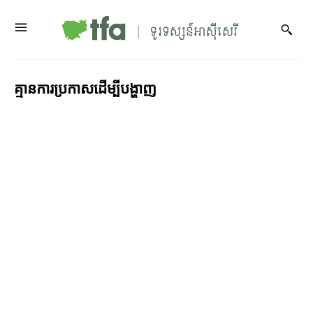
គ្មាន​ការ​ប្រកាស​ដើម្បី​បង្ហាញ