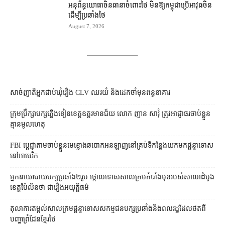
អនុព័ន្ធយោធា​ចិន​ធានា​ចំពោះ​ថៃ មិន​ឱ្យ​កម្ពុជា​ប្រើ​អាវុធ​ចិន​
ដើម្បី​ប្រឆាំង​ថៃ ​
August 7, 2026
សាច់ញាតិអ្នកជាប់ឃុំរឿង CLV ឈរយំ និងដេកចាំមុនពន្ធនាគារ
ក្រុមប្រឹក្សា​បក្ស​ភ្លើងទៀន​ខេត្ត​ឧត្ដរមានជ័យ លោក ញាន សារុំ ត្រូវ​អាជ្ញាធរ​ចាប់ខ្លួន​
គ្មាន​មូលហេតុ
FBI ប្ដេជ្ញា​តាម​ចាប់ខ្លួន​មេខ្លោង​ឆបោក​អនឡាញ​នៅ​គ្រប់​ទីកន្លែង​យក​មក​ផ្ដន្ទាទោស​
នៅ​អាមេរិក
អ្នកនយោបាយ​បក្ស​ប្រឆាំង​២​រូប ថ្កោលទោស​សាលក្រម​កំបាំងមុខ​របស់​សាលាដំបូង​
ខេត្ត​ប៉ៃលិន​ថា ជា​រឿង​អយុត្តិធម៌
តុលាការ​តម្កល់​សាលក្រម​ផ្ដន្ទាទោស​សកម្មជន​បក្ស​ប្រឆាំង​និង​ពលរដ្ឋ​ដែល​ថត​ពី​
បញ្ហា​ព្រំដែន​ខ្មែរ​ថៃ