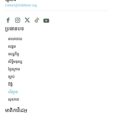
contact@tfakhmer.org
ប្រធានបទ
នយោបាយ
សង្គម
សេដ្ឋកិច្ច
សិទ្ធិមនុស្ស
ខ្មែរក្រោម
ច្បាប់
ដីធ្លី
បរិស្ថាន
សុខភាព
មាតិកាវីដេអូ