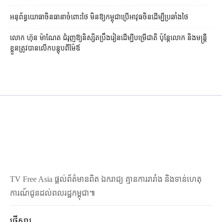
អនុព័ន្ធយោធា​ចិន​ធានា​ចំពោះ​ថៃ មិន​ឱ្យ​កម្ពុជា​ប្រើ​អាវុធ​ចិន​ដើម្បី​ប្រឆាំង​ថៃ ​
លោក ហ៊ុន ម៉ាណែត ជំរុញ​ឱ្យ​និស្សិត​ប្រឹងរៀន​ដើម្បី​បម្រើ​ជាតិ ប៉ុន្តែ​លោក និង​មន្ត្រី​​
ខ្លួន​ត្រូវ​បាន​លើក​បន្តុប​ពី​ម៉ែឪ
TV Free Asia ផ្ដល់ព័ត៌មានពិត ឯករាជ្យ គ្មានការរារាំង និងទាន់ហេតុ
ការណ៍ជូនដល់ពលរដ្ឋកម្ពុជា៕
ផ្ញើសារ