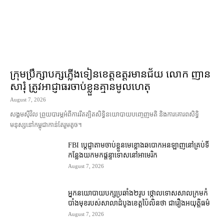
ក្រុមប្រឹក្សា​បក្ស​ភ្លើងទៀន​ខេត្ត​ឧត្ដរមានជ័យ លោក ញាន
សារុំ ត្រូវ​អាជ្ញាធរ​ចាប់ខ្លួន​គ្មាន​មូលហេតុ
August 7, 2026
សង្គម​ស៊ីវិល ព្រួយបារម្ភ​អំពី​ការ​រឹតត្បិត​សិទ្ធិ​នយោបាយ​បញ្ចេញមតិ និង​ការគោរព​សិទ្ធិ
មនុស្ស​នៅ​កម្ពុជា​កាន់តែ​រួម​តូច។
FBI ប្ដេជ្ញា​តាម​ចាប់ខ្លួន​មេខ្លោង​ឆបោក​អនឡាញ​នៅ​គ្រប់​ទី
កន្លែង​យក​មក​ផ្ដន្ទាទោស​នៅ​អាមេរិក
August 7, 2026
អ្នកនយោបាយ​បក្ស​ប្រឆាំង​២​រូប ថ្កោលទោស​សាលក្រម​កំ
បាំងមុខ​របស់​សាលាដំបូង​ខេត្ត​ប៉ៃលិន​ថា ជា​រឿង​អយុត្តិធម៌
August 7, 2026