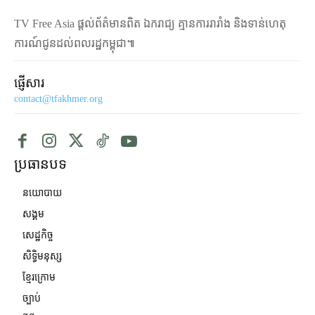
TV Free Asia ផ្ដល់ព័ត៌មានពិត ឯករាជ្យ គ្មានការរារាំង និងទាន់ហេតុ
ការណ៍ជូនដល់ពលរដ្ឋកម្ពុជា៕
ផ្ញើសារ
contact@tfakhmer.org
ប្រធានបទ
នយោបាយ
សង្គម
សេដ្ឋកិច្ច
សិទ្ធិមនុស្ស
ខ្មែរក្រោម
ច្បាប់