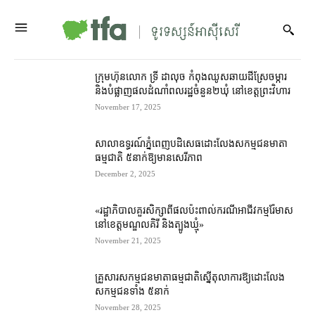
ក្រុមហ៊ុន​លោក ទ្រី ដាលុច កំពុង​ឈូស​ឆាយ​ដី​ស្រែ​ចម្ការ
និង​បំផ្លាញ​ផល​ដំណាំ​ពលរដ្ឋ​ចំនួន​២​ឃុំ នៅ​ខេត្ត​ព្រះវិហារ
November 17, 2025
សាលាឧទ្ធរណ៍​ភ្នំពេញ​បដិសេធ​ដោះលែង​សកម្មជន​មាតា​
ធម្មជាតិ ៥​នាក់​ឱ្យ​មាន​សេរីភាព
December 2, 2025
«រដ្ឋាភិបាល​គួរ​សិក្សា​ពី​ផល​ប៉ះពាល់​ករណី​អាជីវកម្ម​រ៉ែ​មាស​
នៅ​ខេត្ត​មណ្ឌលគិរី និង​ត្បូងឃ្មុំ»
November 21, 2025
គ្រួសារ​សកម្មជន​មាតា​ធម្មជាតិ​ស្នើ​​តុលាការ​ឱ្យ​ដោះលែង​
សកម្មជន​ទាំង ៥​នាក់
November 28, 2025