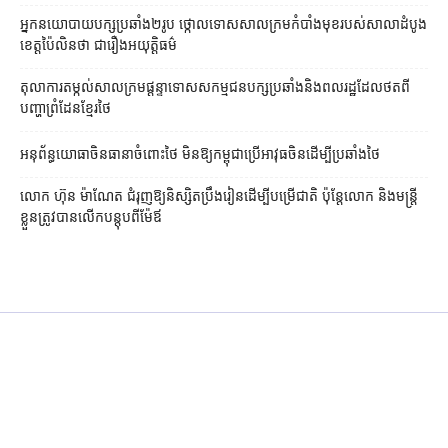
អ្នកនយោបាយ​បក្ស​ប្រឆាំង​២​រូប ថ្កោលទោស​សាលក្រម​កំបាំងមុខ​របស់​សាលាដំបូង​
ខេត្ត​ប៉ៃលិន​ថា ជា​រឿង​អយុត្តិធម៌
តុលាការ​តម្កល់​សាលក្រម​ផ្ដន្ទាទោស​សកម្មជន​បក្ស​ប្រឆាំង​និង​ពលរដ្ឋ​ដែល​ថត​ពី​
បញ្ហា​ព្រំដែន​ខ្មែរ​ថៃ
អនុព័ន្ធយោធា​ចិន​ធានា​ចំពោះ​ថៃ មិន​ឱ្យ​កម្ពុជា​ប្រើ​អាវុធ​ចិន​ដើម្បី​ប្រឆាំង​ថៃ ​
លោក ហ៊ុន ម៉ាណែត ជំរុញ​ឱ្យ​និស្សិត​ប្រឹងរៀន​ដើម្បី​បម្រើ​ជាតិ ប៉ុន្តែ​លោក និង​មន្ត្រី​​
ខ្លួន​ត្រូវ​បាន​លើក​បន្តុប​ពី​ម៉ែឪ