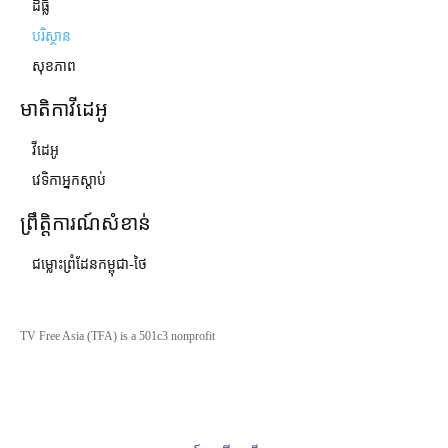
ដីធ្លី
បរិស្ថាន
សុខភាព
មាតិកាវីដេអូ
វីដេអូ
វេទិកាអ្នកស្ដាប់
ព្រឹត្តិការណ៍សំខាន់
ជម្លោះព្រំដែនកម្ពុជា-ថៃ
TV Free Asia (TFA) is a 501c3 nonprofit