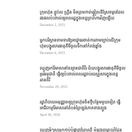
ក្រុមហ៊ុន គ្លូប៊ល ហ្គ្រីន មិន​ព្រម​កាត់​ឆ្វៀល​ដីស្រែ​ចម្ការ​ដែល​
រង​ផល​ប៉ះពាល់​ឲ្យ​ពលរដ្ឋ​ក្នុង​ខេត្ត​ព្រះវិហារ​វិញ​ឡើយ
December 2, 2025
អ្នក​បរិស្ថាន​​ទាមទារ​ឱ្យ​អាជ្ញាធរ​ចាត់​ការ​តាមច្បាប់​លើ​ក្រុម
ហ៊ុន​បង្ហូរ​សារធាតុ​គីមី​ចូល​ទឹក​នៅ​កំពង់ឆ្នាំង
December 6, 2025
ឈ្មួញ​រក​រ៉ែ​មាស​នៅ​ឧទ្យានជាតិ​វីរៈជ័យ​បង្ហូរ​សារធាតុ​គីមី​ចូល​
អូរ​ធម្មជាតិ ធ្វើ​ឲ្យ​ប៉ះពាល់​ពលរដ្ឋ​រាប់រយ​គ្រួសារ​ក្នុង​ខេត្ត
រតនគិរី
November 20, 2025
រដ្ឋាភិបាល​អនុញ្ញាត​ឲ្យ​ក្រុមហ៊ុន​ចិន​ថ្មី​បន្ថែម​មួយទៀត ធ្វើ​
អាជីវកម្ម​រ៉ែ​មាស​នៅ​តំបន់​ព្រៃ​ឡង់​ភាគ​ខាងត្បូង
April 30, 2026
ឈ្មួញ​ធំៗ​សម្រុក​កាប់​បំផ្លាញ​ព្រៃឈើ អំឡុង​ជម្លោះ​ព្រំដែន​