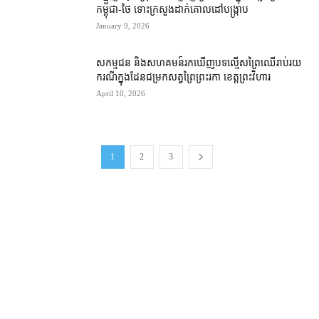
កម្ពុជា-ថៃ ទោះ​ក្រសួង​ដាក់​គោលដៅ​បង្ក្រាប
January 9, 2026
សកម្មជន និង​សហគមន៍​រក​ឃើញ​បទល្មើស​ព្រៃឈើ​រាប់​រយ​​
ករណី​​ក្នុង​ដែន​ជម្រក​សត្វព្រៃ​ព្រះរកា ខេត្ត​ព្រះវិហារ
April 10, 2026
1
2
3