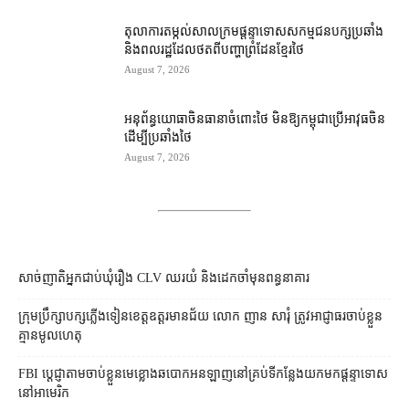
តុលាការ​តម្កល់​សាលក្រម​ផ្ដន្ទាទោស​សកម្មជន​បក្ស​ប្រឆាំង​
និង​ពលរដ្ឋ​ដែល​ថត​ពី​បញ្ហា​ព្រំដែន​ខ្មែរ​ថៃ
August 7, 2026
អនុព័ន្ធយោធា​ចិន​ធានា​ចំពោះ​ថៃ មិន​ឱ្យ​កម្ពុជា​ប្រើ​អាវុធ​ចិន​
ដើម្បី​ប្រឆាំង​ថៃ ​
August 7, 2026
សាច់ញាតិអ្នកជាប់ឃុំរឿង CLV ឈរយំ និងដេកចាំមុនពន្ធនាគារ
ក្រុមប្រឹក្សា​បក្ស​ភ្លើងទៀន​ខេត្ត​ឧត្ដរមានជ័យ លោក ញាន សារុំ ត្រូវ​អាជ្ញាធរ​ចាប់ខ្លួន​
គ្មាន​មូលហេតុ
FBI ប្ដេជ្ញា​តាម​ចាប់ខ្លួន​មេខ្លោង​ឆបោក​អនឡាញ​នៅ​គ្រប់​ទីកន្លែង​យក​មក​ផ្ដន្ទាទោស​
នៅ​អាមេរិក