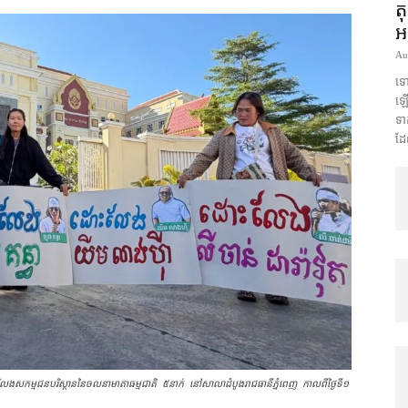
ត
អ
Au
ទោ
ឡើង
ទា
ដែ
សកម្មជនបរិស្ថាន​នៃចលនាមាតាធម្មជាតិ ៥នាក់ នៅសាលាដំបូងរាជធានីភ្នំពេញ កាលពី​ថ្ងៃទី១