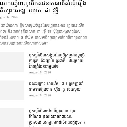
ុលាការ​ភ្នំពេញ​​បើកសវនាការ​លើ​សំណុំរឿង​​
តីត​ព្រះសង្ឃ លោក ជា វុទ្ធី
gust 6, 2026
ះជា​យ៉ាងណា ខ្លឹមសារ​មួយចំនួន​ដែល​ត្រូវ​បាន​អាន ត្រូវ​បាន​លើក
​ថា មិន​ពាក់ព័ន្ធ​នឹង​លោក ជា វុទ្ធី ទេ ប៉ុន្តែ​ជា​អង្គ​ហេតុ​ដែល​
ក់ទង​នឹង​លោក ធូ វ៉ាឃីម ជា​សមាជិក​ក្នុង​ក្រុម​ជជែក​ពិភាក្សា​ឯកជន
ល​បាន​បង្ហោះ​សា​រលើ​បណ្ដាញ​សង្គម។
អ្នកឃ្លាំមើល​សង្គម​ជំរុញ​ឱ្យ​កម្ពុជា​បន្ត​ប្រើ​
ការទូត និង​ច្បាប់​អន្តរជាតិ ដោះស្រាយ​
វិវាទ​ព្រំដែន​ជាមួយ​ថៃ
August 6, 2026
ជនរងគ្រោះ ហួយវ័ន ផេ បន្ត​ចេញ​តវ៉ា​
ទាមទារ​ឱ្យ​លោក ហ៊ុន តូ សង​លុយ
August 6, 2026
អ្នកឃ្លាំមើល​ចង់​ឃើញ​លោក ហ៊ុន
ម៉ាណែត ផ្ដល់​សេវា​សាធារណៈ​
ប្រកបដោយ​តម្លាភាព​ដល់​ពលរដ្ឋ​ដូច​ការ​