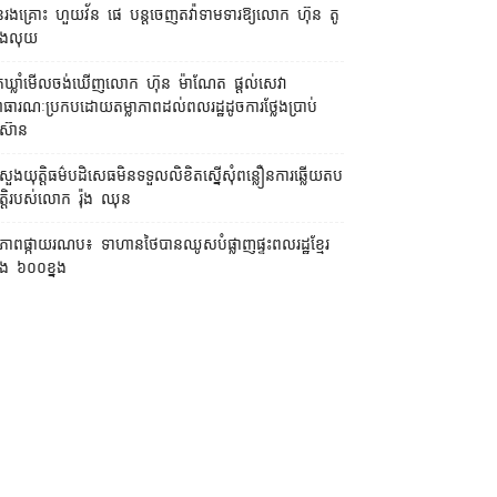
រងគ្រោះ ហួយវ័ន ផេ បន្ត​ចេញ​តវ៉ា​ទាមទារ​ឱ្យ​លោក ហ៊ុន តូ
ង​លុយ
នកឃ្លាំមើល​ចង់​ឃើញ​លោក ហ៊ុន ម៉ាណែត ផ្ដល់​សេវា​
ធារណៈ​ប្រកបដោយ​តម្លាភាព​ដល់​ពលរដ្ឋ​ដូច​ការ​ថ្លែង​ប្រាប់​
ស៊ាន
រសួងយុត្តិធម៌​បដិសេធ​មិន​ទទួល​លិខិត​ស្នើសុំ​ពន្លឿន​ការ​ឆ្លើយតប​
្តិ​របស់​លោក រ៉ុង ឈុន
បភាពផ្កាយរណប៖ ទាហានថៃបានឈូសបំផ្លាញផ្ទះពលរដ្ឋខ្មែរ
ង ៦០០ខ្នង