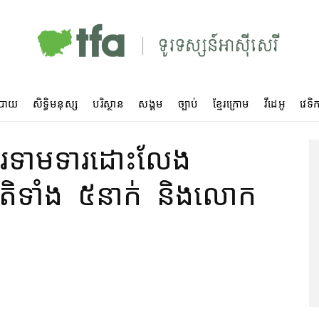
បាយ
សិទ្ធិមនុស្ស
បរិស្ថាន
សង្គម
ច្បាប់
ខ្មែរក្រោម
វីដេអូ
វេទិក
ារ​ទាមទារ​ដោះលែង​
ាតិ​ទាំង ៥​នាក់ និង​លោក