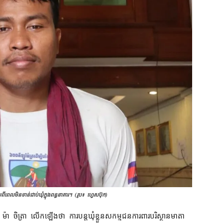
េល​មិនទាន់ជាប់​ឃុំ​​ក្នុង​ពន្ធនាគារ។ (រូប៖ ហ្វេសប៊ុក)
ម៉ា ចិត្រា លើកឡើង​ថា ការ​បន្ត​ឃុំខ្លួន​សកម្មជន​ការពារ​បរិស្ថាន​មាតា​