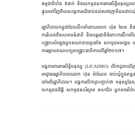
ធម្មជាតិ​ទាំង ៥​នាក់ និង​សកម្មជន​ការពារ​សិទ្ធិ​មនុស្
ផ្ទុយទៅវិញ​គឺ​បាន​បង្ក​ការឈឺចាប់​ដល់​សាច់ញាតិ​ជន​ជាប់ឃុំ
រដ្ឋាភិបាល​កម្ពុជា​ដែល​ដឹកនាំ​ដោយ​លោក ហ៊ុន សែន និង​
ការរិះគន់​ពី​សហគមន៍​ជាតិ និង​អន្តរជាតិ​ចំពោះ​ការដឹកនាំ​បែប​ផ្ដ
បង្ក្រាប​សំឡេង​អ្នកនយោបាយ​ប្រឆាំង សកម្មជន​សង្គម បរិស
ការ​រម្លាយ​គណបក្ស​សង្គ្រោះ​ជាតិ​កាលពី​ឆ្នាំ​២០១៧។
អង្គការ​ការពារ​សិទ្ធិមនុស្ស (LICADHO) លីកាដូ​រក​ឃើញ​ថា 
អាជ្ញាធរ​រដ្ឋាភិបាល​លោក ហ៊ុន ម៉ាណែត ចាប់​ឃុំ​ក្នុង​ពន្ធ
ទៅលើ​រដ្ឋាភិបាល​។ អង្គការ​លីកាដូ​បញ្ជាក់​ថា មនុស្ស​ដែល
សកម្មជន​ដីធ្លី សកម្មជន​បរិស្ថាន សហជីព អ្នកសារព័ត៌ម