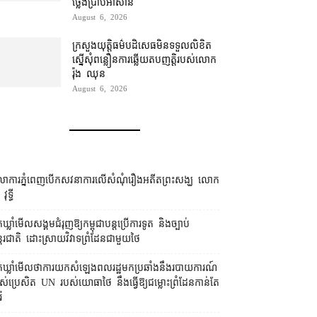
ថ្លែង​ប្រាប់​អាស៊ាន
August 6, 2026
ក្រសួងយុត្តិធម៌​បដិសេធ​មិន​ទទួល​លិខិត​
ស្នើសុំ​ពន្លឿន​ការ​ឆ្លើយតប​ញត្តិ​របស់​លោក
រ៉ុង ឈុន
August 6, 2026
លាការ​ភ្នំពេញ​​បើកសវនាការ​លើ​សំណុំរឿង​​អតីត​ព្រះសង្ឃ លោក
វុទ្ធី
កឃ្លាំមើល​សង្គម​ជំរុញ​ឱ្យ​កម្ពុជា​បន្ត​ប្រើ​ការទូត និង​ច្បាប់​
្តរជាតិ ដោះស្រាយ​វិវាទ​ព្រំដែន​ជាមួយ​ថៃ
នកឃ្លាំមើល​ថា​ការ​យក​សំឡេង​ពលរដ្ឋ​មក​ប្រឆាំង​នឹង​របាយការណ៍​
ស់​ប្រេសិត UN របស់​យោធា​ថៃ នឹង​ធ្វើ​ឱ្យ​ជម្លោះព្រំដែន​កាន់តែ​
៉ៃ