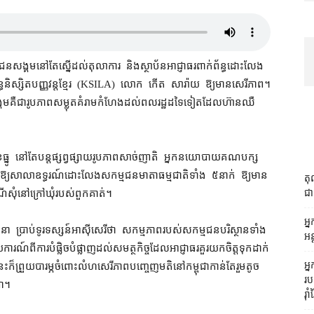
​សង្គម​នៅតែ​ស្នើ​ដល់​តុលាការ និង​ស្ថាប័ន​អាជ្ញាធរ​ពាក់ព័ន្ធ​ដោះលែង​
​និស្សិត​បញ្ញវន្ត​ខ្មែរ (KSILA) លោក កើត សា​រ៉ា​យ ឱ្យ​មាន​សេរីភាព​។
ង្គម​គឺជា​រូបភាព​សម្លុត​គំរាមកំហែង​ដល់​ពលរដ្ឋ​ដទៃទៀត​ដែល​ហ៊ាន​ឈឺ​
ែ​ធ្នូ នៅតែ​បន្ត​ផ្សព្វផ្សាយ​រូបភាព​សាច់ញាតិ អ្នក​នយោបាយ​គណបក្ស​
រ​ឱ្យ​សាលាឧទ្ធរណ៍​ដោះលែង​សកម្មជន​មាតា​ធម្មជាតិ​ទាំង ៥​នាក់ ឱ្យ​មាន​
តុ
ជា 
សុំ​នៅ​ក្រៅ​ឃុំ​របស់​ពួកគាត់។
អ្ន
ា ប្រាប់​ទូរទស្សន៍​អាស៊ីសេរី​ថា សកម្មភាព​របស់​សកម្មជន​បរិស្ថាន​ទាំង
អន
យការណ៍​ពី​ការ​បំផ្លិចបំផ្លាញ​ដល់​សមត្ថកិច្ច​ដែល​អាជ្ញាធរ​គួរ​យកចិត្តទុកដាក់​
អ្
ះ​ក៏​ព្រួយបារម្ភ​ចំពោះ​លំហ​សេរីភាព​បញ្ចេញមតិ​នៅ​កម្ពុជា​កាន់តែ​រួម​តូច​
រប
ជា។
រ៉ាំរ