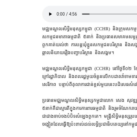
មជ្ឈមណ្ឌល​សិទ្ធិមនុស្ស​កម្ពុជា (CCHR) និង​ក្រុម​សកម្មជន
សកម្មជន​មាតា​ធម្មជាតិ ៥​នាក់ និង​ប្រធាន​សមាគម​សម្ពន្ធ
ពួកគាត់​យល់ថា ការ​បន្ត​ឃុំខ្លួន​សកម្មជន​បរិស្ថាន និង​ស
ឆ្អាល​និយាយ​រឿង​បញ្ហា​បរិស្ថាន និង​សង្គម។
មជ្ឈមណ្ឌល​សិទ្ធិមនុស្ស​កម្ពុជា (CCHR) នៅ​ថ្ងៃទី​០២ ខ
ក្រៅ​រដ្ឋាភិបាល និង​ពលរដ្ឋ​មួយចំនួន​លើក​បដា​តវ៉ា​ទាមទា
សេរីភាព បន្ទាប់ពី​តុលាការ​ជាន់ខ្ពស់​មួយ​នេះ​បដិសេធ​សំណើ
ប្រធាន​មជ្ឈមណ្ឌល​សិទ្ធិមនុស្ស​កម្ពុជា​លោក សេង សុវឌ្ឍន
៥​នាក់​គឺជា​ស្មារតី​ក្នុង​ការ​ការពារ​ធម្មជាតិ និង​រួមចំណែក​រា
ជាជាង​ចាប់ចង​បំបិទ​សំឡេង​ពួកគេ។ មន្ត្រី​សិទ្ធិមនុស្ស​រូប​នេ
ចង្អៀត​ដែល​ធ្វើ​ឱ្យ​ប៉ះពាល់​ដល់​លទ្ធិ​ប្រជាធិបតេយ្យ​នៅ​កម្ពុ