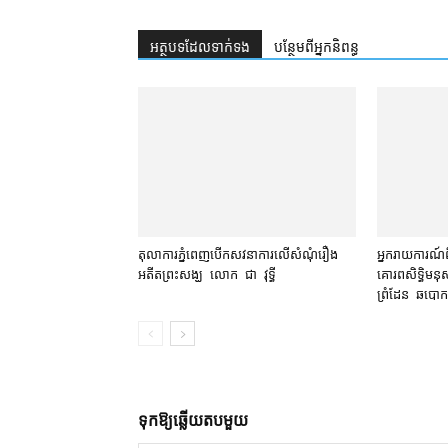
អត្ថបទ​ដែល​ទាក់ទង
បន្ថែម​ពី​អ្នកនិពន្ធ
តុលាការ​ភ្នំពេញ​​បើកសវនាការ​លើ​សំណុំរឿង​​
អ្នករាយការណ៍​ព
អតីត​ព្រះសង្ឃ លោក ជា វុទ្ធី
គោរព​សិទ្ធិមនុស
ព្រំដែន ឆបោក
ទុក​ឱ្យ​ឆ្លើយ​តប​មួយ