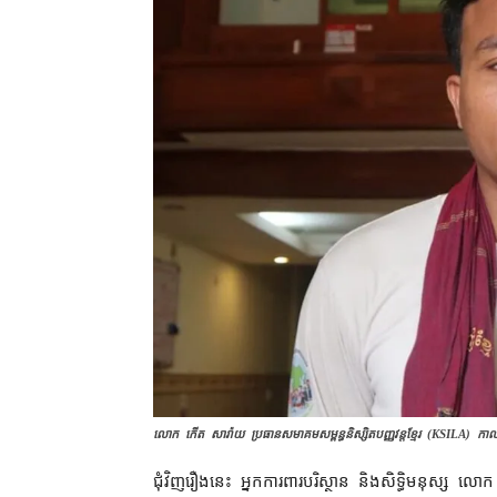
លោក កើត សារ៉ាយ ប្រធាន​សមាគម​សម្ពន្ធ​និស្សិត​បញ្ញវន្ត​ខ្មែរ​ (KSILA) កាល​ពី​ព
ជុំវិញ​រឿង​នេះ អ្នកការពារ​បរិស្ថាន និង​សិទ្ធិមនុស្ស លោក 