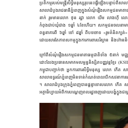
ប្រតិកម្ម​របស់​មន្ត្រី​សិទ្ធិមនុស្ស​រូប​នេះ​ធ្វើឡើង​បន្ទាប់ពី​ស
សាលាដំបូង​រាជធានី​ភ្នំពេញ​ក្នុង​សំណុំរឿង​សកម្មជន​មាតា​
នាក់ រួមមាន​លោក ថុន រដ្ឋា លោក យីម លាងហ៊ី លោក លី
កំពុង​ជាប់ឃុំ​ជាង ១​ឆ្នាំ ៤​ខែ​ហើយ​។ សកម្មជន​ចលនា​មាតា​ធម
ពន្ធនាគារ​ពី ៦​ឆ្នាំ ទៅ ៨​ឆ្នាំ ពី​បទ​ចោទ «​រួមគំនិត​ក្ប
ដោយសារតែ​ភាព​សកម្ម​ក្នុង​ការ​ការពារ​បរិស្ថាន និង​ហ៊ាន​
ក្រៅពី​សំណុំរឿង​សកម្មជន​មាតា​ធម្មជាតិ​ទាំង ៥​នាក់ មជ្ឈមណ្ឌ
ដោះលែង​ប្រធាន​សមាគម​សម្ពន្ធ​និស្សិត​បញ្ញវន្ត​ខ្មែរ 
កម្ពុជា​បញ្ជាក់​ថា អ្នកការពារ​សិទ្ធិមនុស្ស លោក កើត
សាលាឧទ្ធរណ៍​ភ្នំពេញ​មិនទាន់​កំណត់ពេល​បើក​សវនាការ​ល
។ សាលាដំបូង​ក្រុងភ្នំពេញ​បាន​ផ្ដន្ទាទោស​លោក កើត សារ៉ាយ 
អត្ថាធិប្បាយ​អំពី​ការ​បណ្តេញ​ពលរដ្ឋ​ចេញ​ដោយ​បង្ខំ​ក្នុង​ជម