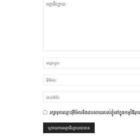
រក្សាទុកឈ្មោះអ៊ីម៉ែលនិងវេបសាយរបស់ខ្ញុំនៅក្នុងកម្មវិធីរុ