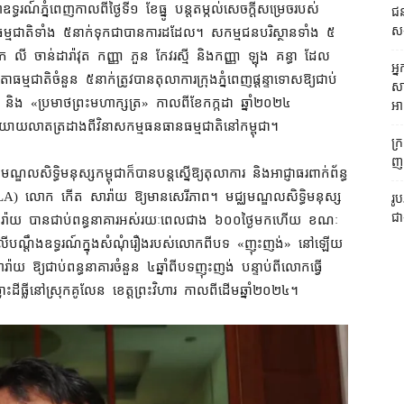
ាលាឧទ្ធរណ៍​ភ្នំពេញ​កាលពី​ថ្ងៃទី​១ ខែ​ធ្នូ បន្ត​តម្កល់​សេចក្ដីសម្រេច​របស់​
ជន
ស
ធម្មជាតិ​ទាំង ៥​នាក់​ទុក​ជា​បាន​ការ​ដដែល។ សកម្មជន​បរិស្ថាន​ទាំង ៥​
 ចាន់ដារ៉ាវុត កញ្ញា ភួន កែវរស្មី និង​កញ្ញា ឡុង គន្ធា ដែល​
អ្
្មជាតិ​ចំនួន ៥​នាក់​ត្រូវ​បាន​តុលាការ​ក្រុងភ្នំពេញ​ផ្ដន្ទាទោស​ឱ្យ​ជាប់
សា
ត់​» និង «​ប្រមាថ​ព្រះមហាក្សត្រ​» កាលពី​ខែកក្កដា ឆ្នាំ​២០២៤
អា
និយាយ​លាតត្រដាង​ពី​វិនាសកម្ម​ធនធានធម្មជាតិ​នៅ​កម្ពុជា។
ក្
ញត
ល​សិទ្ធិមនុស្ស​កម្ពុជា​ក៏បាន​បន្ត​ស្នើ​ឱ្យ​តុលាការ និង​អាជ្ញាធរ​ពាក់ព័ន្ធ​
(KSILA) លោក កើត សារ៉ាយ ឱ្យ​មាន​សេរីភាព។ មជ្ឈមណ្ឌល​សិទ្ធិមនុស្ស​
រូ
ជា
 សារ៉ាយ បាន​ជាប់ពន្ធនាគារ​អស់​រយៈពេល​ជាង ៦០០​ថ្ងៃ​មក​ហើយ ខណៈ​
ើ​បណ្ដឹងឧទ្ធរណ៍​ក្នុង​សំណុំរឿង​របស់​លោក​ពី​បទ «​ញុះញង់​» នៅឡើយ​
ឱ្យ​ជាប់ពន្ធនាគារ​ចំនួន ៤​ឆ្នាំ​ពី​បទ​ញុះញង់ បន្ទាប់ពី​លោក​ធ្វើ​
្លោះដីធ្លី​នៅ​ស្រុក​គូលែន ខេត្តព្រះវិហារ កាល​ពី​ដើម​ឆ្នាំ​២០២៤។