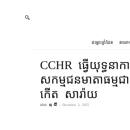
ជម្លោះព្រំដែន
នយោ
CCHR ធ្វើ​យុទ្ធនាក
សកម្មជន​មាតា​ធម្មជ
កើត សារ៉ាយ
ដោយ
សុ ជីវី
-
December 3, 2025