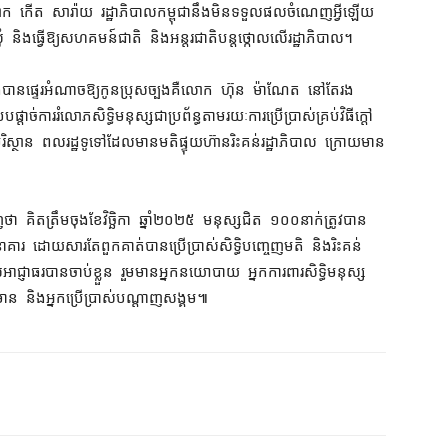
សលោក កើត សារ៉ាយ រដ្ឋាភិបាល​កម្ពុជា​នឹង​មិន​ទទួលផល​ចំណេញ​អ្វី​ឡើយ
 និង​ធ្វើ​ឱ្យ​សហគមន៍​ជាតិ និង​អន្តរជាតិ​បន្ត​ថ្កោល​លើ​រដ្ឋាភិបាល។
បាន​ផ្ទេរអំណាច​ឱ្យ​កូនប្រុស​ច្បង​គឺ​លោក ហ៊ុន ម៉ាណែត នៅតែ​រង​
ាច់​ការរំលោភ​សិទ្ធិមនុស្ស​ជា​ប្រព័ន្ធ​តាមរយៈ​ការប្រើប្រាស់​គ្រប់​វិធី​ក្ដៅ​
្ថាន ពលរដ្ឋ​ទូទៅ​ដែល​មាន​មតិផ្ទុយ​ហ៊ាន​រិះគន់​រដ្ឋាភិបាល ក្រោយ​មាន
គិត​ត្រឹម​ចុងខែ​វិច្ឆិកា ឆ្នាំ​២០២៥ មនុស្ស​ជិត ១០០​នាក់​ត្រូវ​បាន​
នាគារ ដោយសារតែ​ពួកគាត់​បាន​ប្រើប្រាស់​សិទ្ធិ​បញ្ចេញមតិ និង​រិះគន់​
​អាជ្ញាធរ​បាន​ចាប់ខ្លួន រួមមាន​អ្នកនយោបាយ អ្នកការពារ​សិទ្ធិមនុស្ស
ាន និង​អ្នកប្រើប្រាស់​បណ្ដាញ​សង្គម៕