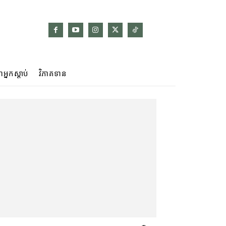
ាអ្នកស្ដាប់
វិភាគទាន