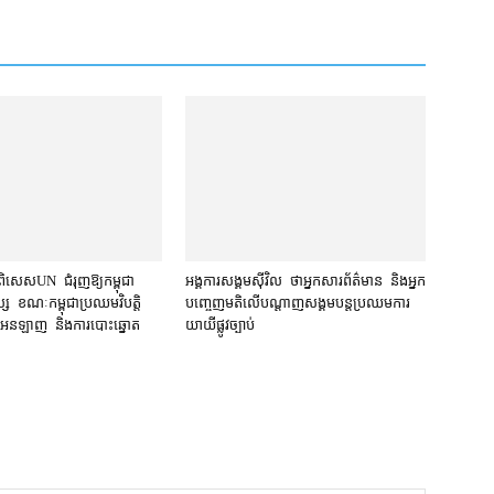
ិសេស​UN ជំរុញឱ្យ​កម្ពុជា​
អង្គការ​សង្គម​ស៊ីវិល ថា​អ្នកសារព័ត៌មាន និង​អ្នក​
្ស ខណៈ​កម្ពុជា​ប្រឈម​វិបត្តិ​
បញ្ចេញមតិ​លើ​បណ្ដាញ​សង្គម​បន្ត​ប្រឈម​ការ​
​អន​ឡាញ និង​ការបោះឆ្នោត​
យាយី​ផ្លូវច្បាប់