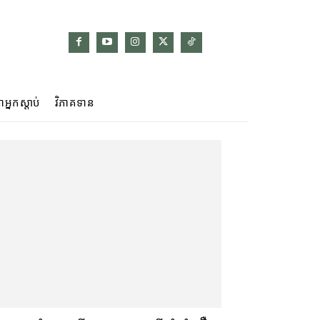
ាអ្នកស្ដាប់
វិភាគទាន