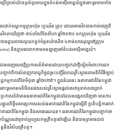
្រាស់​យ៉ាង​ទូលំទូលាយ​ក្នុង​តំបន់​អាស៊ីអាគ្នេយ៍​ក្នុង​នោះ​រួមមាន​ទាំង​
ស​ដាក់​ទណ្ឌកម្ម​ក្រុមហ៊ុន ហួយវ័ន គ្រុប ដោយ​អាមេរិក​បាន​កាត់​ចេញពី​
​អាមេរិក​រក​ឃើញ​ថា ចាប់តាំងពី​ខែសីហា ឆ្នាំ​២០២១ មក​ក្រុមហ៊ុន ហួយវ័ន
ធ​បាន​ជួយ​លាងលុយកខ្វក់​ចំនួន​យ៉ាងតិច ៤​ពាន់​លាន​ដុល្លារ​ឱ្យ​ក្រុម​
th Korea) និង​ក្រុម​ឆបោក​តាម​អនឡាញ​នៅ​តំបន់​អាស៊ីអាគ្នេយ៍។
ូ បាន​ចេញ​សេចក្ដីប្រកាស​ព័ត៌មាន​ដោយ​បញ្ជាក់​ជា​ថ្មី​ទៀត​ចំពោះ​ការ​ដក​
ជាក់​ពី​ការ​បំពេញ​កាតព្វកិច្ច​ជម្រះបញ្ជី​រំលាយ​គ្រឹះស្ថាន​តាម​នីតិវិធី​ច្បាប់​
្ម​កាលពី​ខែ​មិថុនា ឆ្នាំ​២០២៥​។ ក្នុង​ន័យ​នេះ ធនាគារជាតិ​នៃ​កម្ពុជា​
ង​នោះ​រួមមាន​អតិថិជន​ផង​របស់​គ្រឹះស្ថាន​ផ្ដល់​សេវា​ទូទាត់​សង​ប្រាក់
្ដីប្រកាស​ព័ត៌មាន​ធនាគារជាតិ​នៃ​កម្ពុជា​ដដែល​សង្កេតឃើញ​ថា មាន​ការ​
ុយ​ពី​ខ្លឹមសារ​ប្រកាស​របស់​ធនាគារជាតិ​នៃ​កម្ពុជា​ស្ដីពី ប្រតិបត្តិការ​ពាក់
្ធ​ធនាគារជាតិ​នៃ​កម្ពុជា និង​សាធារណជន។ ធនាគារជាតិ​នៃ​កម្ពុជា​បញ្ជាក់​ថា
ាប័ណ្ណ​សេវា​ទូទាត់​ទ្រព្យសកម្ម​គ្រីបតូ​នៅឡើយ និង​បាន​ព្រមាន​ដល់​
ន្ធ​នឹង​វិស័យ​គ្រីបតូ។