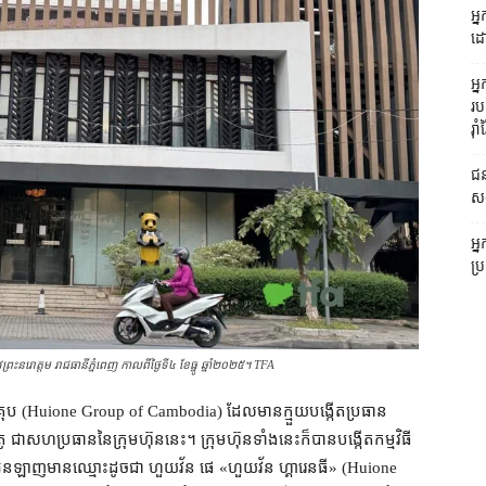
អ្ន
ដោ
អ្
រប
រ៉ាំរ
ជន
ស
អ្
ប្
វ​ព្រះនរោត្ដម រាជធានី​ភ្នំពេញ កាលពីថ្ងៃទី៤ ខែ​ធ្នូ ឆ្នាំ​២០២៥។ TFA
ន គ្រុប (Huione Group of Cambodia) ដែល​មាន​ក្មួយបង្កើត​ប្រធាន​
សហប្រធាន​នៃ​ក្រុមហ៊ុន​នេះ។ ក្រុមហ៊ុន​ទាំងនេះ​ក៏បាន​បង្កើត​កម្មវិធី​
ាម​អនឡាញ​មានឈ្មោះ​ដូចជា ហួយវ័ន ផេ «​ហួយ​វ័ន ហ្គារេនធី» (Huione