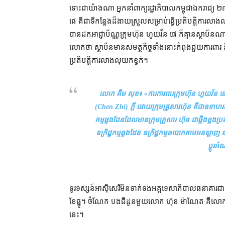
ទោះជា​យ៉ាងណា អ្នកនាំពាក្យ​រដ្ឋាភិបាល​កម្ពុជា​ឯករាជ្យ ២
ផេ គឺជា​ទីកន្លែង​ដ៏​ងាយស្រួល​សម្រាប់​ធ្វើ​ប្រតិបត្តិការ​លាងលុ
បាន​ដក​អាជ្ញាប័ណ្ណ​ក្រុមហ៊ុន ហួយវ័ន ផេ ក៏​គ្មាន​ស្ថាប័ន​ណ
លោក​ថា ស្ថាប័ន​មាន​សមត្ថកិច្ច​ទាំងនោះ​កំពុង​ជួយ​ការពារ និង
ប្រតិបត្តិការ​លាងលុយ​កខ្វក់។
លោក គឹម សុខ៖ «
ការ​ការពារ​ក្រុមហ៊ុន ហួយវ័ន ផេ
(Chen Zhi) ក្ដី ដោយ​ក្រុម​គ្រួសារ​ហ៊ុន គឺជា​ឧទាហរណ
កម្ម​ឆ្លងដែន​ដែល​មាន​ក្រុម​គ្រួសារ ហ៊ុន ជា​ឆ្អឹងខ្នង​ប្រតិបត
ឧក្រិដ្ឋកម្ម​ឆ្លងដែន ឧក្រិដ្ឋកម្ម​ឆបោក​តាម​អន​ឡាញ 
ប្ដូរ​អ
ទូរទស្សន៍​អាស៊ីសេរី​មិន​ទាក់ទង​អគ្គទេសាភិបាល​ធនាគារ​ជាតិ​ន
ខែ​ធ្នូ។ ចំណែក បងជីដូនមួយ​លោក ហ៊ុន ម៉ាណែត គឺ​លោក ហ៊ុន
នេះ។