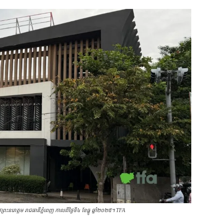
វ​ព្រះនរោត្ដម រាជធានី​ភ្នំពេញ កាលពីថ្ងៃទី៤ ខែ​ធ្នូ ឆ្នាំ​២០២៥។ TFA