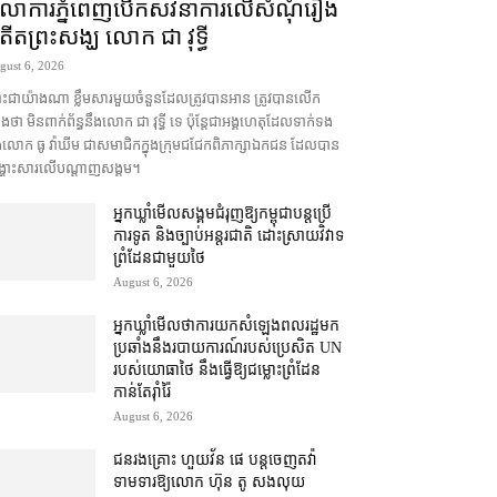
ុលាការ​ភ្នំពេញ​​បើកសវនាការ​លើ​សំណុំរឿង​​
តីត​ព្រះសង្ឃ លោក ជា វុទ្ធី
gust 6, 2026
ះជា​យ៉ាងណា ខ្លឹមសារ​មួយចំនួន​ដែល​ត្រូវ​បាន​អាន ត្រូវ​បាន​លើក
​ថា មិន​ពាក់ព័ន្ធ​នឹង​លោក ជា វុទ្ធី ទេ ប៉ុន្តែ​ជា​អង្គ​ហេតុ​ដែល​ទាក់ទង​
ង​លោក ធូ វ៉ាឃីម ជា​សមាជិក​ក្នុង​ក្រុម​ជជែក​ពិភាក្សា​ឯកជន ដែល​បាន​
្ហោះ​សា​រលើ​បណ្ដាញ​សង្គម។
អ្នកឃ្លាំមើល​សង្គម​ជំរុញ​ឱ្យ​កម្ពុជា​បន្ត​ប្រើ​
ការទូត និង​ច្បាប់​អន្តរជាតិ ដោះស្រាយ​វិវាទ​
ព្រំដែន​ជាមួយ​ថៃ
August 6, 2026
អ្នកឃ្លាំមើល​ថា​ការ​យក​សំឡេង​ពលរដ្ឋ​មក​
ប្រឆាំង​នឹង​របាយការណ៍​របស់​ប្រេសិត UN
របស់​យោធា​ថៃ នឹង​ធ្វើ​ឱ្យ​ជម្លោះព្រំដែន​
កាន់តែ​រ៉ាំរ៉ៃ
August 6, 2026
ជនរងគ្រោះ ហួយវ័ន ផេ បន្ត​ចេញ​តវ៉ា​
ទាមទារ​ឱ្យ​លោក ហ៊ុន តូ សង​លុយ