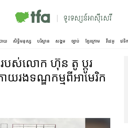
បាយ
សិទ្ធិមនុស្ស
បរិស្ថាន
សង្គម
ច្បាប់
ខ្មែរក្រោម
វីដេអូ
វេទិក
របស់លោក ហ៊ុន តូ ប្តូរ​
យ​រង​ទណ្ឌកម្ម​ពី​អាមេរិក