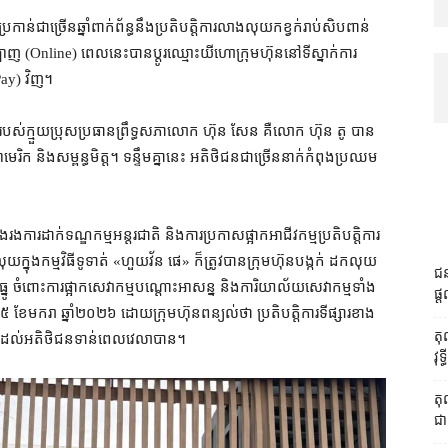
ន់​ជាច្រើន​ឆ្នាំ​ពាក់ព័ន្ធ​នឹង​ប្រតិបត្តិការ​លាងលុយកខ្វក់​រាប់​សិប​ពាន់​
ញ (Online) ពេល​នេះ​បាន​ប្ដូរ​ឈ្មោះ​យីហោ​ក្រុមហ៊ុន​នៅ​ទីស្នាក់ការ​
-Pay) វិញ។
 របស់​ក្មួយប្រុស​ប្រធាន​ព្រឹទ្ធសភា​លោក ហ៊ុន សែន គឺ​លោក ហ៊ុន តូ បាន​
ាមេរិក និង​សម្ពន្ធមិត្ត។ ទន្ទឹម​គ្នា​នេះ អតិថិជន​ជាច្រើន​នាក់​កំពុង​ប្រឈម​
​រង​ការ​ដាក់​ទណ្ឌកម្ម​អន្តរជាតិ និង​ការប្រកាស​ផ្អាក​អាជីវកម្ម​ប្រតិបត្តិការ​
្នុង​កម្មវិធី​ទូទាត់ «​ហួយ​វ័ន ផេ​» ក៏​ត្រូវ​បាន​ក្រុមហ៊ុន​បង្កក់ ដក​លុយ​
ជន
ធ្នូ ចំពោះ​ការ​ផ្អាក​សេវាកម្ម​បណ្ដោះអាសន្ន និង​ការិយាល័យ​សេវាកម្ម​ទាំង
ផ្ត
ៃទី​៥ ខែមករា ឆ្នាំ​២០២៦ ដោយ​ក្រុមហ៊ុន​ពន្យល់​ថា ប្រតិបត្តិការ​ទីផ្សារ​ខាង
តុ
​សាច់​ដល់​អតិថិជន​ទាន់​ពេល​វេលា​បាន។
វុ
តុ
ជា វ