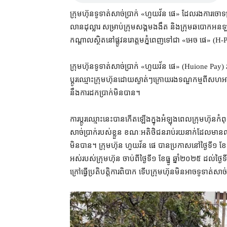
ក្រុមហ៊ុន​ទូទាត់​សាច់ប្រាក់ «ហួយ​វ័ន ផេ​» ដែល​រង​ការចោទប្រកា
លាន​ដុល្លារ សម្រាប់​ក្រុម​សង្គម​ងងឹត និង​ក្រុម​ឆបោក​អនឡា
កណ្ដាល​ស្ថិតនៅ​ផ្លូវ​នរោត្តម​ភ្នំពេញ​ទៅជា «អេច ផេ​» (H
ក្រុមហ៊ុន​ទូទាត់​សាច់ប្រាក់ «​ហួយ​វ័ន ផេ» (Huione Pay)
ប្ដូរ​ឈ្មោះ​ក្រុមហ៊ុន​ដោយ​ស្ងាត់ៗ​ក្រោយ​រង​ទណ្ឌកម្ម​ពី​សហ​អ
នឹង​ការ​ដក​ប្រាក់​មិនបាន។
ការ​ប្តូរ​ឈ្មោះ​នេះ​បាន​កើតឡើង​ក្នុង​អំឡុង​ពេល​ក្រុមហ៊ុន​កំពុង
សាច់ប្រាក់​របស់​ខ្លួន ខណៈ​អតិថិជន​រាប់​រយ​នាក់​ដែល​មាន​លុយ​ក
មិនបាន​។ ក្រុមហ៊ុន ហួយ​វ័ន ផេ បាន​ប្រកាស​នៅ​ថ្ងៃទី​១ ខែ​
អស់​របស់​ក្រុមហ៊ុន ចាប់ពី​ថ្ងៃទី​១ ខែធ្នូ ឆ្នាំ​២០២៥ ដល់​ថ្ង
ក្រៅ​ធ្វើ​ប្រតិបត្តិ​ការ​ពិបាក ទើប​ក្រុមហ៊ុន​មិនអាច​ទូទាត់