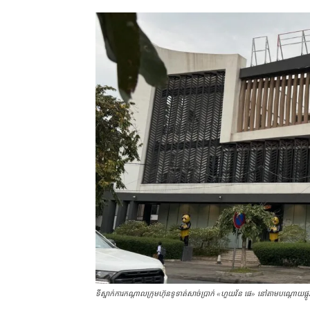
ទីស្នាក់ការ​កណ្ដាល​ក្រុមហ៊ុន​ទូទាត់​សាច់ប្រាក់ «ហួយ​វ័ន ផេ​» នៅ​តាម​បណ្ដោយ​ផ្លូ