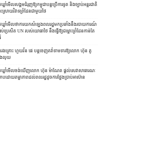
កឃ្លាំមើល​សង្គម​ជំរុញ​ឱ្យ​កម្ពុជា​បន្ត​ប្រើ​ការទូត និង​ច្បាប់​អន្តរជាតិ
ះស្រាយ​វិវាទ​ព្រំដែន​ជាមួយ​ថៃ
នកឃ្លាំមើល​ថា​ការ​យក​សំឡេង​ពលរដ្ឋ​មក​ប្រឆាំង​នឹង​របាយការណ៍​
ស់​ប្រេសិត UN របស់​យោធា​ថៃ នឹង​ធ្វើ​ឱ្យ​ជម្លោះព្រំដែន​កាន់តែ​
៉ៃ
រងគ្រោះ ហួយវ័ន ផេ បន្ត​ចេញ​តវ៉ា​ទាមទារ​ឱ្យ​លោក ហ៊ុន តូ
ង​លុយ
នកឃ្លាំមើល​ចង់​ឃើញ​លោក ហ៊ុន ម៉ាណែត ផ្ដល់​សេវា​សាធារណៈ​
រកបដោយ​តម្លាភាព​ដល់​ពលរដ្ឋ​ដូច​ការ​ថ្លែង​ប្រាប់​អាស៊ាន