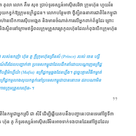
៣ តុលា លោក គឹម សុខ ប្រាប់​ទូរទស្សន៍​អាស៊ីសេរី​ថា ក្រុមហ៊ុន ហួយវ័ន
យកខ្វក់​ឱ្យ​ក្រុម​ឧក្រិដ្ឋជន​។ លោក​បន្ថែម​ថា ថ្វី​ត្បិត​ធនាគារជាតិ​នៃ​កម្ពុជា​
ា​ហ៊ាន​បើក​ការស៊ើបអង្កេត និង​មាន​ចំណាត់ការ​លើ​អ្នក​ពាក់ព័ន្ធ​ដែរ ព្រោះ​
​ស្ថិត​នៅ​ក្រោម​ឥទ្ធិពល​ក្រុម​គ្រួសារ​ត្រកូល​ហ៊ុន​ដែល​កំពុង​បើក​ក្រុមហ៊ុន​
 របស់​ឧកញ៉ា ហ៊ុន តូ ក្ដី​ក្រុមហ៊ុន​ព្រីនស៍ (Prince) របស់ ចេន ហ្សី
៍​ពីរ​ដែល​បញ្ជាក់​ថា ប្រទេស​កម្ពុជា​ដែល​ដឹកនាំ​ដោយ​បណ្ដាញ​ឧក្រិដ្ឋ
្តិ​ម៉ាហ្វីយ៉ា (Mafia) ឧក្រិដ្ឋកម្ម​ឆ្លងដែន​ហ្នឹង។ ដូច្នេះ​គ្មាន​វិធី​កម្ចាត់​
ឧក្រិដ្ឋកម្ម​លាងលុយកខ្វក់​នៅ​ប្រទេស​កម្ពុជា​បាន​នោះ​ទេ ដរាបណា​មិន​
ំណាច​ក្រុម​គ្រួសារ​ហ៊ុន
»។
ៃ​កម្ពុជា​អ្នកស្រី ជា សិរី ដើម្បី​ឆ្លើយតប​នឹង​បញ្ហា​នេះ​បានទេ​នៅ​ថ្ងៃទី៣
 តូ ក៏​ទូរទស្សន៍​អាស៊ីសេរី​មិនអាច​ទាក់ទង​បាន​ដែរ​នៅ​ថ្ងៃ​ដដែល​