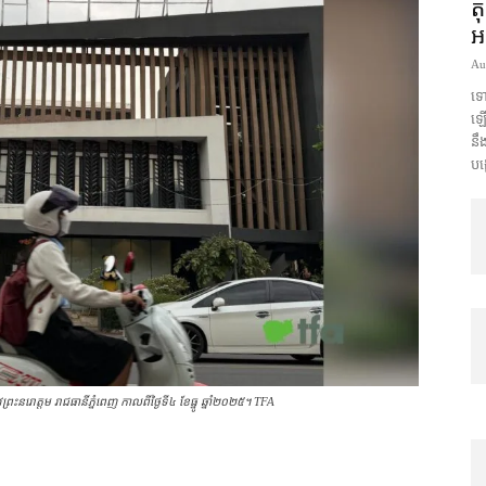
ត
អ
Au
ទោ
ឡើង
នឹ
បង
វ​ព្រះនរោត្ដម រាជធានី​ភ្នំពេញ កាលពីថ្ងៃទី៤ ខែ​ធ្នូ ឆ្នាំ​២០២៥។ TFA