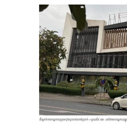
ទីស្នាក់ការ​កណ្ដាល​ក្រុមហ៊ុន​ទូទាត់​សាច់ប្រាក់ «ហួយ​វ័ន ផេ​» នៅ​តាម​បណ្ដោយ​ផ្លូ