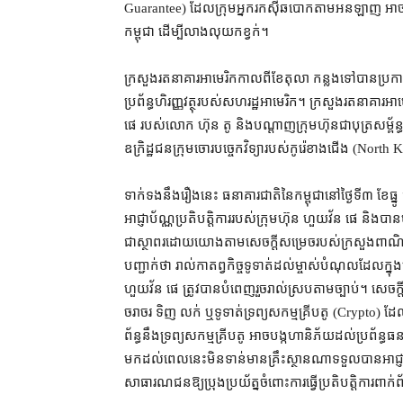
Guarantee) ដែល​ក្រុម​អ្នក​រកស៊ី​ឆបោក​តាម​អនឡាញ អាច​ប្រើប
កម្ពុជា ដើម្បី​លាងលុយកខ្វក់។
ក្រសួង​រតនាគារ​អាមេរិក​កាលពី​ខែ​តុលា កន្លង​ទៅ​បាន​ប្រកា
ប្រព័ន្ធ​ហិរញ្ញវត្ថុ​របស់​សហរដ្ឋអាមេរិក។ ក្រសួង​រតនាគារ
ផេ របស់​លោក ហ៊ុន តូ និង​បណ្ដាញ​ក្រុមហ៊ុន​ជា​បុត្រ​សម្ព័ន្
ឧក្រិដ្ឋជន​ក្រុម​ចោរ​បច្ចេកវិទ្យា​របស់​កូរ៉េខាងជើង (Nor
ទាក់ទង​នឹង​រឿង​នេះ ធនាគារជាតិ​នៃ​កម្ពុជា​នៅ​ថ្ងៃទី៣ ខែ​ធ្ន
អាជ្ញាប័ណ្ណ​ប្រតិបត្តិការ​របស់​ក្រុមហ៊ុន ហួយវ័ន ផេ និង​បាន​បញ្
ជា​ស្ថាពរ​ដោយ​យោង​តាម​សេចក្ដីសម្រេច​របស់​ក្រសួងពាណិជ្ជកម
បញ្ជាក់​ថា រាល់​កាតព្វកិច្ច​ទូទាត់​ដល់​ម្ចាស់បំណុល​ដែល​ក្នុ
ហួយវ័ន ផេ ត្រូវ​បាន​បំពេញ​រួចរាល់​ស្របតាម​ច្បាប់​។ សេចក
ចរាចរ ទិញ លក់ ឬ​ទូទាត់​ទ្រព្យសកម្ម​គ្រីបតូ (Crypto) ដែល​ផ្ទ
ព័ន្ធ​នឹង​ទ្រព្យសកម្ម​គ្រីបតូ អាច​បង្ក​ហានិភ័យ​ដល់​ប្រព័ន
មក​ដល់​ពេល​នេះ​មិន​ទាន់​មាន​គ្រឹះស្ថាន​ណា​ទទួល​បាន​អាជ្ញ
សាធារណជន​ឱ្យ​ប្រុងប្រយ័ត្ន​ចំពោះ​ការ​ធ្វើ​ប្រតិបត្តិការ​ពាក់ព័