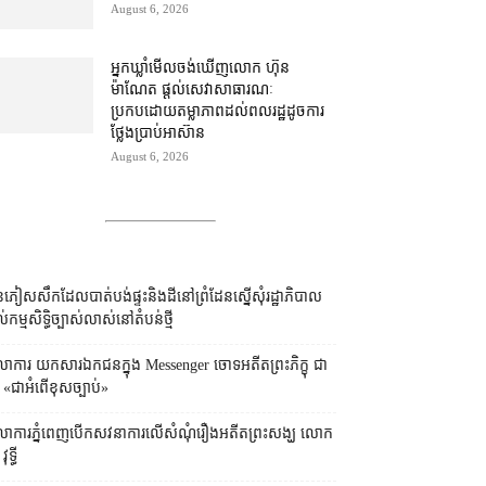
August 6, 2026
អ្នកឃ្លាំមើល​ចង់​ឃើញ​លោក ហ៊ុន
ម៉ាណែត ផ្ដល់​សេវា​សាធារណៈ​
ប្រកបដោយ​តម្លាភាព​ដល់​ពលរដ្ឋ​ដូច​ការ​
ថ្លែង​ប្រាប់​អាស៊ាន
August 6, 2026
ភៀសសឹក​ដែល​បាត់បង់​ផ្ទះ​និង​ដី​នៅ​ព្រំដែន​ស្នើសុំ​រដ្ឋាភិបាល​
ល់​កម្មសិទ្ធិ​ច្បាស់លាស់​នៅ​តំបន់​ថ្មី
លាការ​​ យកសារឯកជនក្នុង Messenger ចោទអតីតព្រះភិក្ខុ ជា
ទ្ធី «ជាអំពើខុសច្បាប់»
លាការ​ភ្នំពេញ​​បើកសវនាការ​លើ​សំណុំរឿង​​អតីត​ព្រះសង្ឃ លោក
ុទ្ធី