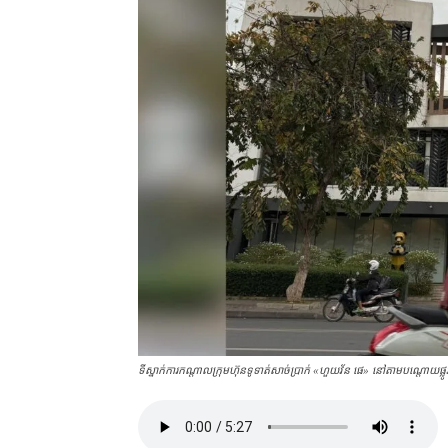
ទីស្នាក់ការ​កណ្ដាល​ក្រុមហ៊ុន​ទូទាត់​សាច់ប្រាក់ «ហួយ​វ័ន ផេ​» នៅ​តាម​បណ្ដោយ​ផ្លូ