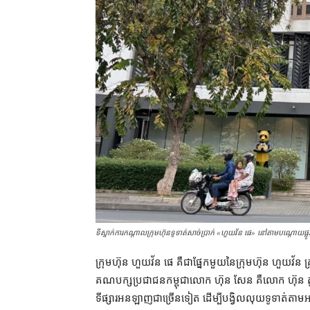
ទីស្នាក់ការ​កណ្ដាល​ក្រុមហ៊ុន​ទូទាត់​សាច់ប្រាក់ «ហួយ​វ័ន ផេ​» នៅ​តាម​បណ្ដោយ​ផ្លូ
ក្រុមហ៊ុន ហួយវ័ន ផេ គឺជា​ផ្នែក​មួយ​នៃ​ក្រុមហ៊ុន ហួយវ័
គណបក្ស​ប្រជាជន​កម្ពុជា​លោក ហ៊ុន សែន គឺ​លោក ហ៊ុន តូ ជា​
ទីផ្សារ​អនឡាញ​ជាច្រើន​ទៀត ដើម្បី​បង្វិល​លុយ​ទូទាត់​ត