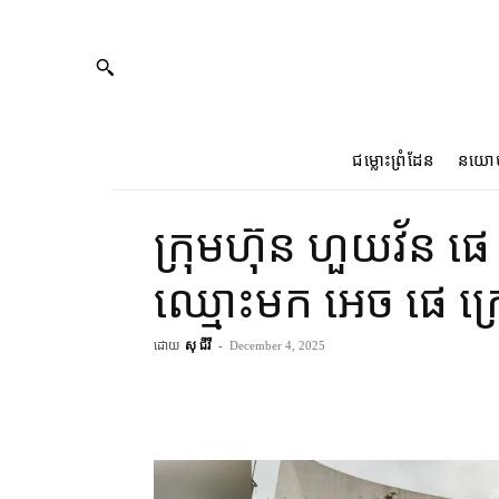
ជម្លោះព្រំដែន
នយោ
ក្រុមហ៊ុន ហួយវ័ន ផេ 
ឈ្មោះ​មក អេច ផេ ក្រោ
ដោយ
សុ ជីវី
-
December 4, 2025