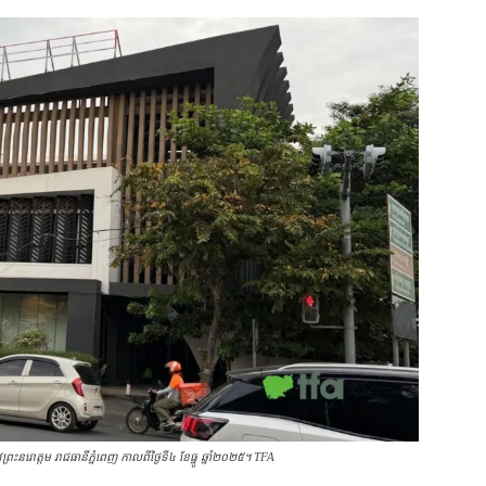
វ​ព្រះនរោត្ដម រាជធានី​ភ្នំពេញ កាលពីថ្ងៃទី៤ ខែ​ធ្នូ ឆ្នាំ​២០២៥។ TFA