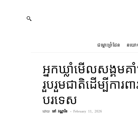
ជម្លោះព្រំដែន
នយោ
អ្នកឃ្លាំមើល​សង្គម​គាំ
រួបរួម​ជាតិ​ដើម្បី​ការព
បរទេស
ដោយ
នៅ វណ្ណារិន
-
February 11, 2026