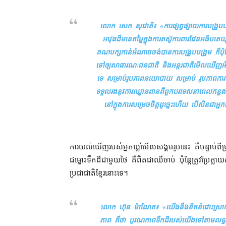
លោក សេក សុជាតិ៖ «
ការ​ផ្សព្វផ្សាយ​ការ​បង្រ
អាវុធ​ដ៏​មានតម្លៃ​ក្នុង​ការ​តស៊ូ​ការពារ​ដែន​អធិបត
គណបក្សកាន់អំណាច​ចង់​បាន​ការ​បង្រួបបង្រួម ក៏ប៉ុន្តែ
ទៅ​ឲ្យ​សាធារណៈ​ជនជាតិ និង​អន្តរជាតិ​មើលឃើញ​អំពី​
ទេ សម្រាប់​រូបភាព​នយោបាយ សម្រាប់ រូបភាព​ការបរ
ទទួល​រង​នូវ​ការ​ឈ្លានពាន​ពី​ពួក​បរទេស​នា​ពេល​កន្លង
នៅក្នុង​ការសម្រេចចិត្ត​ដូច្នេះហើយ បើសិនជា​អ្នកធំ​
ការយល់ឃើញ​របស់​អ្នកឃ្លាំមើល​សង្គម​រូប​នេះ គឺ​បន្ទាប់ពី​
ជម្លោះទឹកដី​ជាមួយ​ថៃ គឺ​ពិតជា​ឈឺចាប់ ប៉ុន្តែ​ត្រូវ​ប្រែក្
ប្រជាជាតិ​ខ្មែរ​នោះ​ទេ។
លោក ហ៊ុន ម៉ាណែត៖ «
យើង​នឹង​ខិតខំ​ដោះស្រាយ​
ភាព គឺថា បូរណភាព​ទឹកដី​របស់​យើង​ទៅតាម​លទ្ធភាព