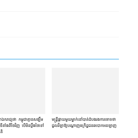
ា​ឯករាជ្យ​ថា កម្ពុជា​គ្មាន​សង្ឃឹម​
មន្ត្រី​​ផ្កាយ​មួយ​ម្នាក់​នៅ​បាត់ដំបង​រង​ការ​ចោទ​ថា
ាំង​ពី​ថៃ​វិញ បើ​មិន​ប្ដឹង​ថៃ​ទៅ​
ជួល​វីឡា​ឱ្យ​បណ្ដាញ​ឧក្រិដ្ឋជន​ឆបោក​អនឡាញ
តិ