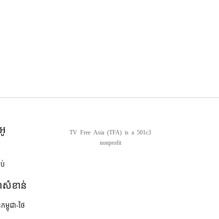
អូ
TV Free Asia (TFA) is a 501c3
nonprofit
ាប់
ណ៍សំខាន់
នកម្ពុជា-ថៃ