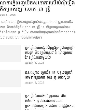
ុលាការ​ភ្នំពេញ​​បើកសវនាការ​លើ​សំណុំរឿង​​
តីត​ព្រះសង្ឃ លោក ជា វុទ្ធី
gust 6, 2026
ះជា​យ៉ាងណា ខ្លឹមសារ​មួយចំនួន​ដែល​ត្រូវ​បាន​អាន ត្រូវ​បាន​លើក
​ថា មិន​ពាក់ព័ន្ធ​នឹង​លោក ជា វុទ្ធី ទេ ប៉ុន្តែ​ជា​អង្គ​ហេតុ​ដែល​
ក់ទង​នឹង​លោក ធូ វ៉ាឃីម ជា​សមាជិក​ក្នុង​ក្រុម​ជជែក​ពិភាក្សា​ឯកជន
ល​បាន​បង្ហោះ​សា​រលើ​បណ្ដាញ​សង្គម។
អ្នកឃ្លាំមើល​សង្គម​ជំរុញ​ឱ្យ​កម្ពុជា​បន្ត​ប្រើ​
ការទូត និង​ច្បាប់​អន្តរជាតិ ដោះស្រាយ​
វិវាទ​ព្រំដែន​ជាមួយ​ថៃ
August 6, 2026
ជនរងគ្រោះ ហួយវ័ន ផេ បន្ត​ចេញ​តវ៉ា​
ទាមទារ​ឱ្យ​លោក ហ៊ុន តូ សង​លុយ
August 6, 2026
អ្នកឃ្លាំមើល​ចង់​ឃើញ​លោក ហ៊ុន
ម៉ាណែត ផ្ដល់​សេវា​សាធារណៈ​
ប្រកបដោយ​តម្លាភាព​ដល់​ពលរដ្ឋ​ដូច​ការ​