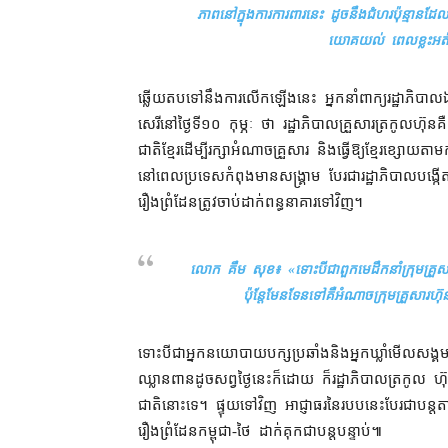
ភាព​នៅក្នុង​ការ​ការពារ​នេះ ដូច​នឹង​ជំហរ​ប៉ុន្មាន​ដែល
យោគយល់ ពេលខ្លះ​អត់​ប
ឆ្លើយតប​ទៅ​នឹង​ការ​លើកឡើង​នេះ អ្នកនាំពាក្យ​រដ្ឋាភិបា
សេរី​នៅ​ថ្ងៃទី​១០ កុម្ភៈ ថា រដ្ឋាភិបាល​គ្រួសារ​ត្រកូល​ហ៊ុ
ជាតិ​ខ្មែរ​ដើម្បី​រក្សា​អំណាច​គ្រួសារ និង​ធ្វើ​ឱ្យ​ខ្មែរ​ខ្សោយ
នៅពេល​ប្រទេស​កំពុង​មាន​សង្គ្រាម បែរជា​រដ្ឋាភិបាល​បង្កើត​ច្ប
រឿង​ព្រំដែន​ត្រូវ​ចាប់​ដាក់​ពន្ធនាគារ​ទៅវិញ។
លោក គឹម សុខ៖ «
ទោះបីជា​ពួក​មេដឹកនាំ​ក្រុម​គ្រួសារ
ប៉ុន្តែ​មែនទែន​ទៅ​គឺ​អំណាច​ក្រុម​គ្រួសារ​ហ៊
ទោះបីជា​អ្នកនយោបាយ​បក្ស​ប្រឆាំង​និង​អ្នកឃ្លាំមើល​សង្គម​ម
ឈ្លានពាន​ដូច​សព្វថ្ងៃ​នេះ​ក៏ដោយ ក៏​រដ្ឋាភិបាល​ត្រកូល 
ជាតិ​នោះ​ទេ។ ផ្ទុយទៅវិញ អាជ្ញាធរ​នៃ​របប​នេះ​បែរ​ជា​បន្
រឿង​ព្រំដែន​កម្ពុជា​-​ថៃ ដាក់គុក​ជា​បន្តបន្ទាប់៕