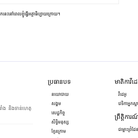
ករកនេះនៅពេលខ្ញុំធ្វើអត្ថាធិប្បាយក្រោយ។
ប្រធានបទ
មាតិកាវីដេ
នយោបាយ
វីដេអូ
សង្គម
វេទិកាអ្នកស្ដ
រាំង និងទាន់ហេតុ
សេដ្ឋកិច្ច
ព្រឹត្តិការ
សិទ្ធិមនុស្ស
ជម្លោះព្រំដែ
ខ្មែរក្រោម