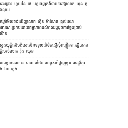
រងគ្រោះ ហួយវ័ន ផេ បន្ត​ចេញ​តវ៉ា​ទាមទារ​ឱ្យ​លោក ហ៊ុន តូ
ង​លុយ
នកឃ្លាំមើល​ចង់​ឃើញ​លោក ហ៊ុន ម៉ាណែត ផ្ដល់​សេវា​
ធារណៈ​ប្រកបដោយ​តម្លាភាព​ដល់​ពលរដ្ឋ​ដូច​ការ​ថ្លែង​ប្រាប់​
ស៊ាន
រសួងយុត្តិធម៌​បដិសេធ​មិន​ទទួល​លិខិត​ស្នើសុំ​ពន្លឿន​ការ​ឆ្លើយតប​
្តិ​របស់​លោក រ៉ុង ឈុន
បភាពផ្កាយរណប៖ ទាហានថៃបានឈូសបំផ្លាញផ្ទះពលរដ្ឋខ្មែរ
ង ៦០០ខ្នង