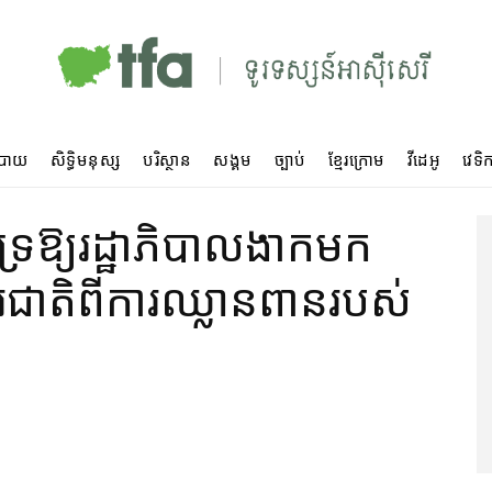
បាយ
សិទ្ធិមនុស្ស
បរិស្ថាន
សង្គម
ច្បាប់
ខ្មែរក្រោម
វីដេអូ
វេទិក
ទ្រ​ឱ្យ​រដ្ឋាភិបាល​ងាក​មក​
ារ​ជាតិ​ពី​ការឈ្លានពាន​របស់​