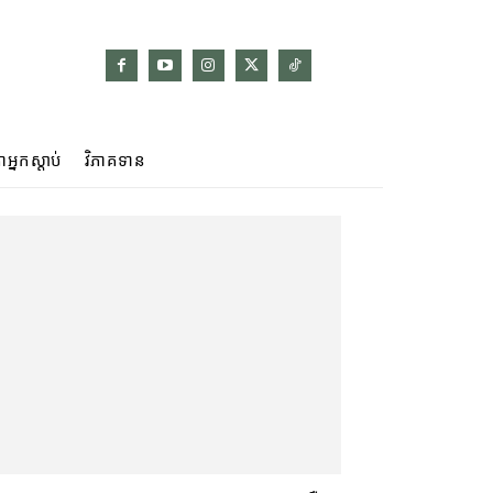
ាអ្នកស្ដាប់
វិភាគទាន