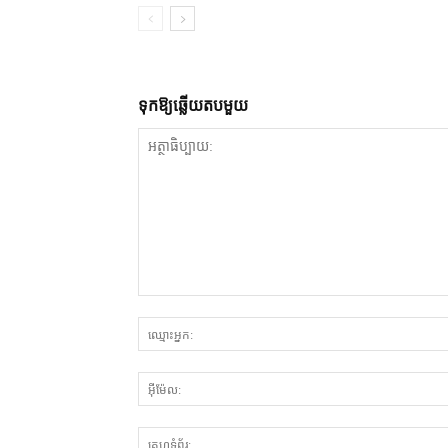
ទុក​ឱ្យ​ឆ្លើយ​តប​មួយ