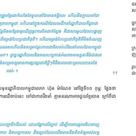
ជន
ស
ួបបង្រួម​ខ្មែរ​ជា​កំលាំង​តែមួយ​នៅតែ​មាន​ឥទ្ធិពល ហើយនឹង​ក្លាយ​ទៅជា​
អ្
េយ្យភាព​កម្ពុជា ហើយ​នៅក្នុង​ករណី​​ដែល​មេដឹកនាំ​រដ្ឋាភិបាល​ក៏ដូចជា​
សា
​មិន​សម្ដែង​ឲ្យ​ឃើញ​នូវ​ការ​ពិត​ជាក់ស្តែង គឺជា​សារ​មួយ​ដែល​បង្ហាញ​
អា
ទម្រង់​បែប​ប្រជាភិថុតិ។ ហើយ​ទម្រង់​បែប​ប្រជាភិថុតិ​គឺ​មិន​ចំណេញ​
ទេស​ហើយ​និង​សម្រាប់​រូបភាព​ជាតិ​របស់​យើង​នៅ​ពេល​ដែល​កម្ពុជា​
ក្
ញត
​មក។ ដូច្នេះ​រដ្ឋាភិបាល​និង​គណបក្សកាន់អំណាច​មា​ន​តួនាទី​ធំ​ជាងគេ​
សម្រេច​ឲ្យ​មានការ​ផ្សះផ្សា​ជាតិ​អ្វីៗ​គឺ​នឹង​អាច​ដោះស្រាយ​បាន​ទាំង
រូ
អស់
»។
ជា
ប្រមុខ​រដ្ឋាភិបាល​កម្ពុជា​លោក ហ៊ុន ម៉ាណែត នៅ​ថ្ងៃទី​១០ កុម្ភៈ ថ្លែង​ថា
លាយ​ការឈឺចាប់​នេះ ទៅជា​ភាពរឹងមាំ គ្មាន​នរណា​អាច​ជួយ​ខ្មែរ​បាន ក្រៅពី​ជា​
បញ្ហា​ទឹកដី​របស់ ដោយ​ផ្នែក​លើ​ច្បាប់ ដើម្បី​ការពារ​នូវ​អធិបតេយ្យ
 និង​បច្ចេកទេស នឹង​ច្បាប់​ដែល​យើង​មាន​នឹង​ខិតខំ​ឲ្យ​អស់​លទ្ធ