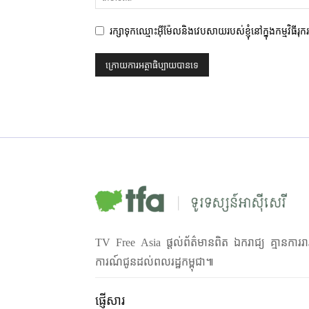
រក្សាទុកឈ្មោះអ៊ីម៉ែលនិងវេបសាយរបស់ខ្ញុំនៅក្នុងកម្មវិធីរុ
TV Free Asia ផ្ដល់ព័ត៌មានពិត ឯករាជ្យ គ្មានការរា
ការណ៍ជូនដល់ពលរដ្ឋកម្ពុជា៕
ផ្ញើសារ