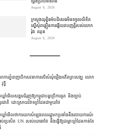
ថ្លែង​ប្រាប់​អាស៊ាន
August 6, 2026
ក្រសួងយុត្តិធម៌​បដិសេធ​មិន​ទទួល​លិខិត​
ស្នើសុំ​ពន្លឿន​ការ​ឆ្លើយតប​ញត្តិ​របស់​លោក
រ៉ុង ឈុន
August 6, 2026
លាការ​ភ្នំពេញ​​បើកសវនាការ​លើ​សំណុំរឿង​​អតីត​ព្រះសង្ឃ លោក
វុទ្ធី
កឃ្លាំមើល​សង្គម​ជំរុញ​ឱ្យ​កម្ពុជា​បន្ត​ប្រើ​ការទូត និង​ច្បាប់​
្តរជាតិ ដោះស្រាយ​វិវាទ​ព្រំដែន​ជាមួយ​ថៃ
នកឃ្លាំមើល​ថា​ការ​យក​សំឡេង​ពលរដ្ឋ​មក​ប្រឆាំង​នឹង​របាយការណ៍​
ស់​ប្រេសិត UN របស់​យោធា​ថៃ នឹង​ធ្វើ​ឱ្យ​ជម្លោះព្រំដែន​កាន់តែ​
៉ៃ