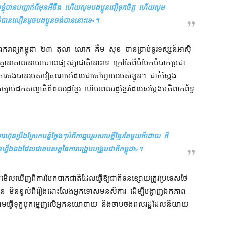
​ខ្ញុំ​បាន​បញ្ជាក់​ពីមុន​អីចឹង ហើយ​សូម​បងប្អូន​ជឿ​ទុក​ចិត្ត ហើយ​សូម​
ាន​លឿន​ដូច​បងប្អូន​ចង់បាន​នោះ​ទេ
»។
ល​ឯករាជ្យ​កម្ពុជា ២៣ តុលា លោក គឹម សុខ បាន​ប្រាប់​ទូរទស្សន៍​អាស៊ី
ន​គឺ​គ្មាន​គោលនយោបាយ​ផ្សះផ្សា​ជាតិ​នោះ​ទេ ក្រៅតែ​ពី​បំបែកបំបាក់​ប្រជា
​តាម​ការ​ចង់​បាន​របស់​វៀតណាម​ដែល​​​​ជា​ចៅហ្វាយ​របស់​ខ្លួន​។ ជាក់ស្តែង​
ាប់​ដក​សញ្ជាតិ​ពី​ពលរដ្ឋ​ខ្មែរ ហើយ​ពលរដ្ឋ​ខ្មែរ​ដែល​សម្ដែង​មតិ​ពាក់​ព័ទ្ធ​
​ហ៊ុន​ប្រឹង​ស្រែក​បន្លំ​ក្តែងៗ​អំពី​ការ​រួបរួម​សាមគ្គី​ខ្មែរ​តែមួយ​ក៏ដោយ ក៏
ុនហ្នឹង​ឯង​ដែល​ជា​ឧបសគ្គ​នៃ​ការ​បង្រួបបង្រួម​ជាតិ​កម្ពុជា
»។
ើលឃើញ​ពី​ការ​បែកបាក់​ជាតិ​ដែល​ធ្វើ​ឱ្យ​ជាតិ​ទន់ខ្សោយ​ត្រូវ​ប្រទេស​ថៃ​
ហ៊ុន មិន​ខ្វល់​ពី​រឿង​ដោះលែង​អ្នកទោស​មនសិការ ដើម្បី​បង្ហាញ​ឯកភាព​
ត​តាម​ធ្វើទុក្ខបុកម្នេញ​លើ​អ្នកនយោបាយ និង​ចាប់ចង​ពលរដ្ឋ​ដែល​និយាយ​