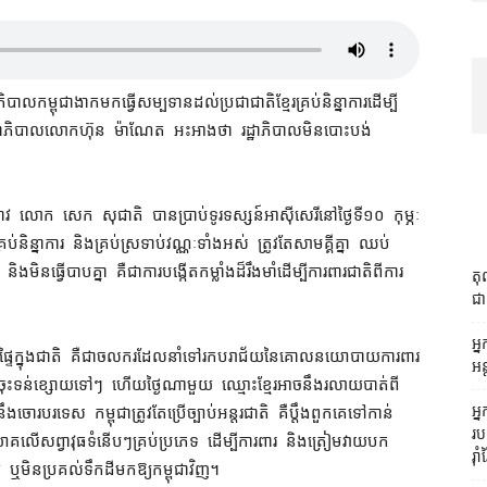
ាល​កម្ពុជា​ងាក​មក​ធ្វើ​សម្បទាន​ដល់​ប្រជាជាតិ​ខ្មែរ​គ្រប់​និន្នាការ​ដើម្បី​
​ពី​រដ្ឋាភិបាល​លោក​ហ៊ុន ម៉ាណែត អះអាងថា រដ្ឋាភិបាល​មិន​បោះបង់​
ាវជ្រាវ លោក សេក សុជាតិ បាន​ប្រាប់​ទូរទស្សន៍​អាស៊ីសេរី​នៅ​ថ្ងៃទី​១០ កុម្ភៈ
្រប់​និន្នាការ និង​គ្រប់​ស្រទាប់​វណ្ណៈ​ទាំងអស់ ត្រូវតែ​សាមគ្គី​គ្នា ឈប់​
ង​មិន​ធ្វើបាប​គ្នា គឺជា​ការបង្កើត​កម្លាំង​ដ៏​រឹងមាំ​ដើម្បី​ការពារ​ជាតិ​ពី​ការ
តុ
ជា 
អ្ន
្ទៃក្នុង​ជាតិ គឺជា​ចលករ​ដែល​នាំទៅរក​បរាជ័យ​នៃ​គោលនយោបាយ​ការពារ​
អន
់តែ​ចុះ​ទន់ខ្សោយ​ទៅៗ ហើយ​ថ្ងៃ​ណាមួយ ឈ្មោះ​ខ្មែរ​អាច​នឹង​រលាយ​បាត់​ពី​
អ្
បរទេស កម្ពុជា​ត្រូវតែ​ប្រើ​ច្បាប់​អន្តរជាតិ គឺ​ប្តឹង​ពួកគេ​ទៅកាន់​
រប
វិនិយោគ​លើ​សព្វាវុធ​ទំនើបៗ​គ្រប់​ប្រភេទ ដើម្បី​ការពារ និង​ត្រៀម​វាយបក​
រ៉ាំរ
មិន​ប្រគល់​ទឹកដី​មក​ឱ្យ​កម្ពុជា​វិញ។