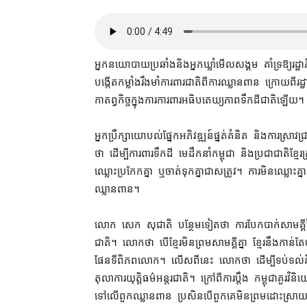
អ្នកនយោបាយ​ប្រឆាំង​និង​អ្នកឃ្លាំមើល​សង្គម គាំទ្រ​ឱ្យ​រដ្ឋាភិប
បង្កើត​កម្លាំង​រឹងមាំ​ការពារ​ជាតិ​ពី​ការឈ្លានពាន ក្រោយ
កាតព្វកិច្ច​ក្នុង​ការ​ការពារ​អធិបតេយ្យភាព​ទឹកដី​ជាតិ​ឡើយ។
អ្នក​ប្រឹក្សា​យោបល់​ផ្នែក​អភិវឌ្ឍន៍​ផ្នត់គំនិត និង​ការស្រ
ថា ដើម្បី​ការពារ​ទឹកដី មេដឹកនាំ​កម្ពុជា និង​ប្រជា​ជាតិខ្មែរ​គ
ឈ្លោះប្រកែក​គ្នា ឬ​ចាត់ទុក​គ្នា​ជា​សត្រូវ។ ការ​មិន​ឈ្លោះ​គ្នា និ
ឈ្លានពាន។
លោក សេក សុជាតិ បន្ថែម​ទៀត​ថា ការ​បែកបាក់​សាមគ្គី​ផ
ជាតិ។ លោក​ថា បើ​ខ្មែរ​មិន​ព្រម​សាមគ្គី​គ្នា ខ្មែរ​នឹង​កាន
ផែនទី​ពិភពលោក​។ លើស​ពី​នេះ លោក​ថា ដើម្បី​ទប់ទល់​នឹង​ចោរ​
តុលាការ​យុត្តិធម៌​អន្តរជាតិ​។ ក្រៅពី​ការ​ប្តឹង កម្ពុជា​គួរ​
ទៅលើ​ពួក​ឈ្លានពាន ប្រសិនបើ​ពួកគេ​មិន​ព្រម​ដោះស្រាយ ឬ​