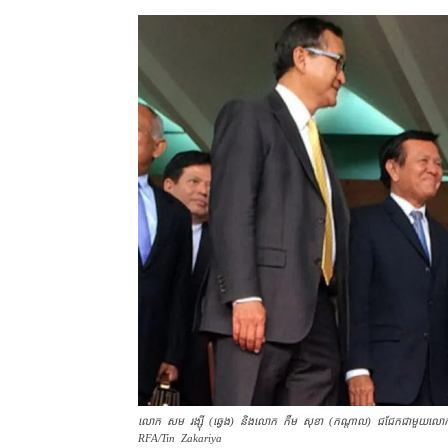
លោក សម រង្ស៊ី (ឆ្វេង) និង​លោក កឹម សុខា (កណ្ដាល) ជជែក​ជាមួយ​លោក ហ៊ុន ស
RFA/Tin Zakariya