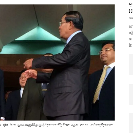
ត
អ
Au
ទោ
ឡើង
ទា
ដែ
ែន ក្រោយ​ចេញ​ពី​ជំនួប​ប្រជុំ​កំពូល​កាល​ពី​ថ្ងៃ​ទី​២២ កក្កដា ២០១៤ នា​វិមាន​ព្រឹទ្ធ​សភា។