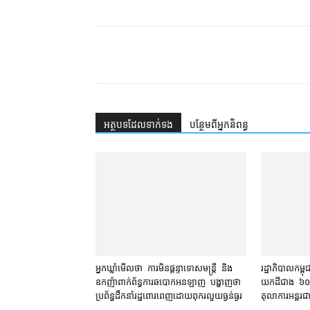
អត្ថបទ​ដែល​ទាក់ទង
បន្ថែម​ពី​អ្នកនិពន្ធ
អ្នកឃ្លាំមើល​ថា ការ​មិន​ផ្ដន្ទាទោស​មន្ត្រី និង​
រដ្ឋាភិបាល​កម្ពុជ
ឧកញ៉ា​ពាក់ព័ន្ធ​ការ​ឆបោក​​អនឡាញ បង្ហាញ​ថា
យក​ដី​ជាង ៦០​ទីត
ប្រព័ន្ធ​ដឹកនាំ​រដ្ឋ​ពោរពេញ​ដោយ​ពុករលួយ​ធ្ងន់ធ្ងរ
តុលាការ​អន្តរជា