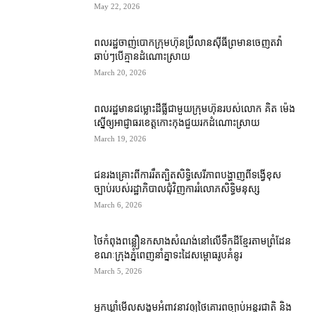
May 22, 2026
ពលរដ្ឋ​ចាញ់បោក​ក្រុមហ៊ុន​ប្រ៊ីលាន​ស៊ីធី​ព្រមាន​ចេញ​តវ៉ា​
ឆាប់ៗ​បើ​គ្មាន​ដំណោះស្រាយ
March 20, 2026
ពលរដ្ឋ​មាន​ជម្លោះដីធ្លី​ជាមួយ​ក្រុមហ៊ុន​របស់​លោក គិត ម៉េង
ស្នើ​ឲ្យ​អាជ្ញាធរ​ខេត្ត​កោះកុង​ជួយ​រក​ដំណោះស្រាយ
March 19, 2026
ជនរងគ្រោះ​ពី​ការ​រឹតត្បិត​សិទ្ធិ​សេរីភាព​បង្ហាញ​ពី​ទង្វើ​ខុស
ច្បាប់របស់​រដ្ឋាភិបាល​ជុំវិញ​ការ​រំលោភ​សិទ្ធិមនុស្ស
March 6, 2026
ថៃ​កំពុង​ពន្លឿន​កសាង​សំណង់​នៅ​លើ​ទឹកដី​ខ្មែរ​តាម​ព្រំដែន
ខណៈ​ក្រុងភ្នំពេញ​​នាំគ្នា​ទះដៃ​សម្ពោធ​រូបគំនូរ
March 5, 2026
អ្នកឃ្លាំមើល​សង្គម​អំពាវនាវ​ឲ្យ​ថៃគោរព​ច្បាប់​អន្តរជាតិ និង​