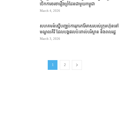
បើក​ការ​ចរចា​រឿង​ព្រំដែន​ជាមួយ​កម្ពុជា
March 4, 2026
សហគមន៍​ស្នើ​​បញ្ឈប់​ការ​រុករក​រ៉ែ​មាស​របស់​ក្រុមហ៊ុន​នៅ​
មណ្ឌលគិរី ដែល​បង្ក​ផល​ប៉ះពាល់​បរិស្ថាន និង​ពលរដ្ឋ
March 3, 2026
1
2