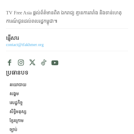
TV Free Asia ផ្ដល់ព័ត៌មានពិត ឯករាជ្យ គ្មានការរារាំង និងទាន់ហេតុ
ការណ៍ជូនដល់ពលរដ្ឋកម្ពុជា៕
ផ្ញើសារ
contact@tfakhmer.org
ប្រធានបទ
នយោបាយ
សង្គម
សេដ្ឋកិច្ច
សិទ្ធិមនុស្ស
ខ្មែរក្រោម
ច្បាប់