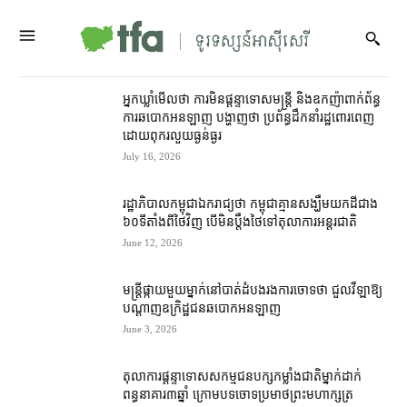
អ្នកឃ្លាំមើល​ថា ការ​មិន​ផ្ដន្ទាទោស​មន្ត្រី និង​ឧកញ៉ា​ពាក់ព័ន្ធ​
ការ​ឆបោក​​អនឡាញ បង្ហាញ​ថា ប្រព័ន្ធ​ដឹកនាំ​រដ្ឋ​ពោរពេញ​
ដោយ​ពុករលួយ​ធ្ងន់ធ្ងរ
July 16, 2026
រដ្ឋាភិបាល​កម្ពុជា​ឯករាជ្យ​ថា កម្ពុជា​គ្មាន​សង្ឃឹម​យក​ដី​ជាង
៦០​ទីតាំង​ពី​ថៃ​វិញ បើ​មិន​ប្ដឹង​ថៃ​ទៅ​តុលាការ​អន្តរជាតិ
June 12, 2026
មន្ត្រី​​ផ្កាយ​មួយ​ម្នាក់​នៅ​បាត់ដំបង​រង​ការ​ចោទ​ថា ជួល​វីឡា​ឱ្យ​
បណ្ដាញ​ឧក្រិដ្ឋជន​ឆបោក​អនឡាញ
June 3, 2026
តុលាការ​ផ្ដន្ទាទោស​សកម្មជន​បក្ស​កម្លាំង​ជាតិ​ម្នាក់​ដាក់​
ពន្ធនាគារ​៣​ឆ្នាំ ក្រោម​បទ​ចោទ​ប្រមាថ​ព្រះមហាក្សត្រ