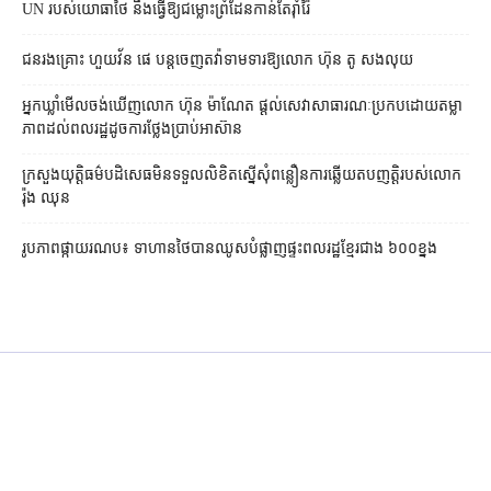
UN របស់​យោធា​ថៃ នឹង​ធ្វើ​ឱ្យ​ជម្លោះព្រំដែន​កាន់តែ​រ៉ាំរ៉ៃ
ជនរងគ្រោះ ហួយវ័ន ផេ បន្ត​ចេញ​តវ៉ា​ទាមទារ​ឱ្យ​លោក ហ៊ុន តូ សង​លុយ
អ្នកឃ្លាំមើល​ចង់​ឃើញ​លោក ហ៊ុន ម៉ាណែត ផ្ដល់​សេវា​សាធារណៈ​ប្រកបដោយ​តម្លា
ភាព​ដល់​ពលរដ្ឋ​ដូច​ការ​ថ្លែង​ប្រាប់​អាស៊ាន
ក្រសួងយុត្តិធម៌​បដិសេធ​មិន​ទទួល​លិខិត​ស្នើសុំ​ពន្លឿន​ការ​ឆ្លើយតប​ញត្តិ​របស់​លោក
រ៉ុង ឈុន
រូបភាពផ្កាយរណប៖ ទាហានថៃបានឈូសបំផ្លាញផ្ទះពលរដ្ឋខ្មែរជាង ៦០០ខ្នង