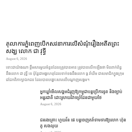
តុលាការ​ភ្នំពេញ​​បើកសវនាការ​លើ​សំណុំរឿង​​អតីត​ព្រះ
សង្ឃ លោក ជា វុទ្ធី
August 6, 2026
ទោះជា​យ៉ាងណា ខ្លឹមសារ​មួយចំនួន​ដែល​ត្រូវ​បាន​អាន ត្រូវ​បាន​លើកឡើង​ថា មិន​ពាក់ព័ន្ធ​
នឹង​លោក ជា វុទ្ធី ទេ ប៉ុន្តែ​ជា​អង្គ​ហេតុ​ដែល​ទាក់ទង​នឹង​លោក ធូ វ៉ាឃីម ជា​សមាជិក​ក្នុង​ក្រុម​
ជជែក​ពិភាក្សា​ឯកជន ដែល​បាន​បង្ហោះ​សា​រលើ​បណ្ដាញ​សង្គម។
អ្នកឃ្លាំមើល​សង្គម​ជំរុញ​ឱ្យ​កម្ពុជា​បន្ត​ប្រើ​ការទូត និង​ច្បាប់​
អន្តរជាតិ ដោះស្រាយ​វិវាទ​ព្រំដែន​ជាមួយ​ថៃ
August 6, 2026
ជនរងគ្រោះ ហួយវ័ន ផេ បន្ត​ចេញ​តវ៉ា​ទាមទារ​ឱ្យ​លោក ហ៊ុន
តូ សង​លុយ