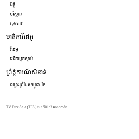
ដីធ្លី
បរិស្ថាន
សុខភាព
មាតិកាវីដេអូ
វីដេអូ
វេទិកាអ្នកស្ដាប់
ព្រឹត្តិការណ៍សំខាន់
ជម្លោះព្រំដែនកម្ពុជា-ថៃ
TV Free Asia (TFA) is a 501c3 nonprofit