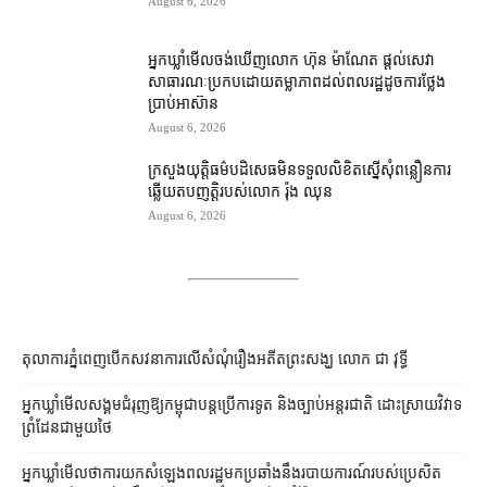
August 6, 2026
អ្នកឃ្លាំមើល​ចង់​ឃើញ​លោក ហ៊ុន ម៉ាណែត ផ្ដល់​សេវា​
សាធារណៈ​ប្រកបដោយ​តម្លាភាព​ដល់​ពលរដ្ឋ​ដូច​ការ​ថ្លែង​
ប្រាប់​អាស៊ាន
August 6, 2026
ក្រសួងយុត្តិធម៌​បដិសេធ​មិន​ទទួល​លិខិត​ស្នើសុំ​ពន្លឿន​ការ​
ឆ្លើយតប​ញត្តិ​របស់​លោក រ៉ុង ឈុន
August 6, 2026
តុលាការ​ភ្នំពេញ​​បើកសវនាការ​លើ​សំណុំរឿង​​អតីត​ព្រះសង្ឃ លោក ជា វុទ្ធី
អ្នកឃ្លាំមើល​សង្គម​ជំរុញ​ឱ្យ​កម្ពុជា​បន្ត​ប្រើ​ការទូត និង​ច្បាប់​អន្តរជាតិ ដោះស្រាយ​វិវាទ​
ព្រំដែន​ជាមួយ​ថៃ
អ្នកឃ្លាំមើល​ថា​ការ​យក​សំឡេង​ពលរដ្ឋ​មក​ប្រឆាំង​នឹង​របាយការណ៍​របស់​ប្រេសិត