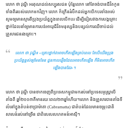
លោក ថា វុណ្ឌី អរគុណ​ដល់​សប្បុរស​ជន ប៉ុន្តែ​លោក នៅតែ​ចង់បាន​ជីវិត​កូន​
ទាំងពីរ​របស់​លោក​មក​វិញ​។ លោក ក៏​ក្រើនរំលឹក​ដល់​អ្នក​បើកប​រទាំង​អស់
សូម​ឲ្យ​មាន​ស្មារតី​ប្រុងប្រយ័ត្ន​ក្នុង​ពេល​បើកបរ ដើម្បី​ជៀសវាង​ការ​បង្ក​គ្រោះ
ថ្នាក់​ដែល​នាំ​ឲ្យ​មាន​ការ​បង់​អាយុជីវិត​មនុស្ស​និង​បន្សល់​ការឈឺចាប់​ដល់​
គ្រួសារ​ជនរងគ្រោះ។
លោក ថា វុណ្ឌី៖ «
គ្រោះថ្នាក់​វា​អាច​កើតឡើង​គ្រប់ពេល តែបើ​យើង​ប្រុង
ប្រយ័ត្ន​ខ្ពស់​ឲ្យ​មែនទែន ជួនកាល​រឿង​ដែល​អាច​កើតឡើង ក៏​មិនអាច​កើត
ឡើង​បាន​ដែរ
»។
លោក ថា វុ​ណ្ឌី បាន​ចាក​ចេញពី​ប្រទេស​កម្ពុជា​មក​រស់នៅ​ប្រទេស​អូស្ត្រាលី​
តាំងពី ឆ្នាំ​២០០៣​គឺ​មាន​រយៈពេល​២៣​ឆ្នាំ​ហើយ​។​លោក និង​គ្រួ​សារបាន​តាំងទី​
លំនៅ​ក្នុង​តំបន់​ខាប្រាម៉ាតា (Cabramatta) ជា​តំបន់​ដែល​មាន​ចម្រុះ​ជាតិ​
សាសន៍​រស់នៅ​ច្រើន ជាពិសេស​សហគមន៍​អាស៊ី។