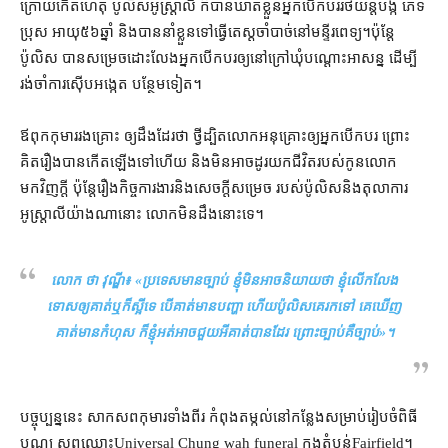
ក្រោយ​កើតហេតុ ប៉ូលិស​អូស្ត្រាលី ក៏បាន​ឃាត់ខ្លួន​អ្នកបើកបរ​រថយន្ត​បង្ក ភេទ​
ប្រុស អាយុ​៥៦​ឆ្នាំ និង​បាន​នាំ​ខ្លួន​ទៅ​ធ្វើ​តេស្ដ​ចាំបាច់​នៅ​មន្ទីរពេទ្យ​។​ប៉ុន្តែ​
ប៉ូលិស បានសម្រេច​ដោះលែង​អ្នកបើកបរ​ឲ្យ​នៅ​ក្រៅ​ឃុំ​បណ្ដោះអាសន្ន ដើម្បី​
រង់ចាំ​ការស៊ើបអង្កេត បន្ថែម​ទៀត។
ឪពុក​កុមារ​រងគ្រោះ ឲ្យ​ដឹង​ដែរ​ថា ថ្វី​ដ្បិត​លោក​អនុគ្រោះ​ឲ្យ​អ្នកបើកបរ ព្រោះ​
គិត​រឿង​បាន​កើតឡើង​ទៅ​ហើយ និង​មិនអាច​ដូរ​យក​ជីវិត​របស់​កូនលោក​
មកវិញ​ក្តី ប៉ុន្តែ​រឿង​កិច្ច​ការងារ​និង​សេចក្តី​សម្រេច របស់​ប៉ូលិស​និង​តុលាការ​
អូស្ត្រាលី​យ៉ាងណា​នោះ លោក​មិនដឹង​នោះ​ទេ។
លោក ថា វុណ្ឌី៖ «​
ប្រទេស​មានច្បាប់ ខ្ញុំ​មិនអាច​និយាយ​ថា ខ្ញុំ​លើកលែង​
ទោស​ឲ្យ​គាត់​ឬក៏​ស្អី​ទេ បើ​គាត់​មាន​បញ្ហា ហើយ​ប៉ូលិស​គេ​រក​ទៅ គេ​ឃើញ​
គាត់​មាន​កំហុស ក៏​ខ្ញុំ​អត់​អាច​ជួយ​អី​គាត់​បាន​ដែរ ព្រោះ​ច្បាប់​គឺ​ច្បាប់
»។
បច្ចុប្បន្ន​នេះ សាកសព​កុមារ​ទាំងពីរ កំពុង​តម្កល់​នៅ​កន្លែង​សម្រាប់​រៀបចំ​ពិធី
បុណ្យ សព​ឈ្មោះ​Universal Chung wah funeral ក្នុង​តំបន់​Fairfield​។