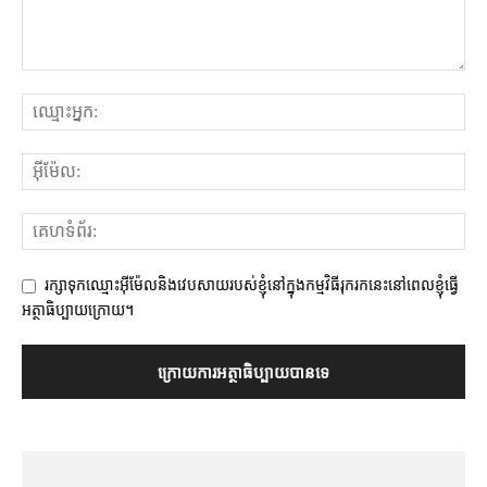
រក្សាទុកឈ្មោះអ៊ីម៉ែលនិងវេបសាយរបស់ខ្ញុំនៅក្នុងកម្មវិធីរុករកនេះនៅពេលខ្ញុំធ្វើ
អត្ថាធិប្បាយក្រោយ។