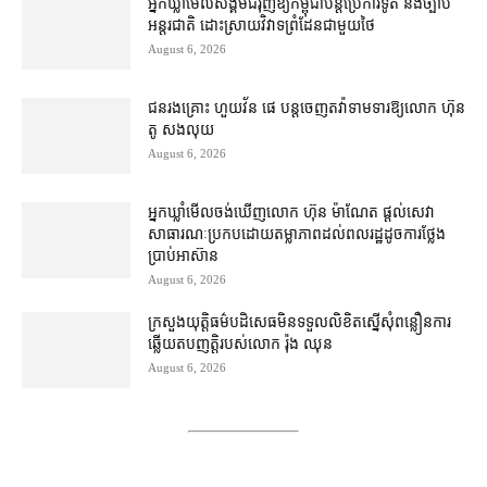
អ្នកឃ្លាំមើល​សង្គម​ជំរុញ​ឱ្យ​កម្ពុជា​បន្ត​ប្រើ​ការទូត និង​ច្បាប់​
អន្តរជាតិ ដោះស្រាយ​វិវាទ​ព្រំដែន​ជាមួយ​ថៃ
August 6, 2026
ជនរងគ្រោះ ហួយវ័ន ផេ បន្ត​ចេញ​តវ៉ា​ទាមទារ​ឱ្យ​លោក ហ៊ុន
តូ សង​លុយ
August 6, 2026
អ្នកឃ្លាំមើល​ចង់​ឃើញ​លោក ហ៊ុន ម៉ាណែត ផ្ដល់​សេវា​
សាធារណៈ​ប្រកបដោយ​តម្លាភាព​ដល់​ពលរដ្ឋ​ដូច​ការ​ថ្លែង​
ប្រាប់​អាស៊ាន
August 6, 2026
ក្រសួងយុត្តិធម៌​បដិសេធ​មិន​ទទួល​លិខិត​ស្នើសុំ​ពន្លឿន​ការ​
ឆ្លើយតប​ញត្តិ​របស់​លោក រ៉ុង ឈុន
August 6, 2026