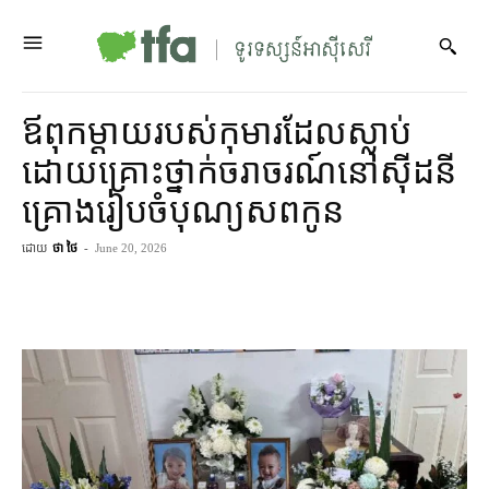
ឪពុកម្ដាយ​របស់​កុមារ​ដែល​ស្លាប់​
ដោយ​គ្រោះថ្នាក់​ចរាចរណ៍​នៅ​ស៊ីដនី
គ្រោង​រៀបចំ​បុណ្យសព​​កូន
ដោយ
ថា ថៃ
-
June 20, 2026