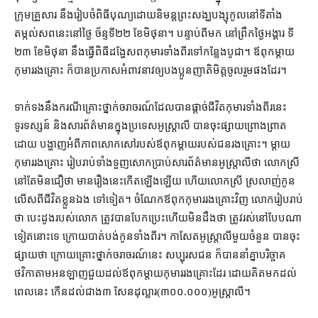
ក្រុម​គ្រួសារ នឹង​រៀបចំ​ពិធីបុណ្យ​ដោយ​និមន្ត​ព្រះសង្ឃ​បង្សុកូល​នៅ​ទីតាំង​
តម្កល់សព​នេះ​នៅ​ថ្ងៃ ច័ន្ទ​ទី​២២ ខែ​មិថុនា​។ បន្ទាប់ពី​មក នៅ​ព្រឹក​ថ្ងៃ​អង្គារ ទី​
២៣ ខែមិថុនា នឹង​ធ្វើ​ពិធី​ដង្ហែ​សព​កុមារ​ទាំងពីរ​ទៅ​កន្លែង​បូជា​។ ឪពុក​ម្តាយ​
កុមារ​រងគ្រោះ ក៏បាន​ប្រកាស​អំពាវនាវ​ឲ្យ​បងប្អូន​ញាតិមិត្ត​ចូលរួម​ផង​ដែរ។
ទាក់ទង​នឹង​ករណី​គ្រោះថ្នាក់​ចរាចរណ៍​ដែល​បាន​ផ្តាច់​ជីវិត​កុមារ​ទាំងពីរ​នេះ​
ទូរទស្សន៍ និង​សារព័ត៌មាន​ក្នុង​ប្រទេស​អូស្ត្រាលី បាន​ចុះផ្សាយ​ព្រោងព្រាត​
ដោយ បង្ហាញ​អំពី​ភាព​សោកសៅ​របស់​ឪពុក​ម្តាយ​របស់​ជនរងគ្រោះ។ ម្តាយ​
កុមារ​រងគ្រោះ រៀបរាប់​ទាំង​ទួញ​សោក​ប្រាប់​សារព័ត៌មាន​អូស្ត្រាលី​ថា លោកស្រី
នៅតែ​មិន​ជឿ​ថា មាន​រឿង​នេះ​កើតឡើង​ឡើយ ហើយ​លោកស្រី ស្រលាញ់​កូន​
លើស​ពី​ជីវិត​ខ្លួនឯង ទៅទៀត​។ ចំណែក​ឪពុក​កុមារ​រងគ្រោះ​វិញ លោក​រៀបរាប់​
ថា បេះដូង​របស់​លោក ត្រូវ​បាន​បែក​ប្រេះ​ហើយ​មិនដឹង​ថា ត្រូវ​រស់នៅ​បែប​ណា​
ទៀត​នោះ​ទេ ក្រោយ​បាត់បង់​កូន​ទាំងពីរ។ កាសែត​អូស្ត្រាលី​មួយចំនួន បាន​ចុះ
ផ្សាយ​ថា ក្រោយ​គ្រោះថ្នាក់​ចរាចរណ៍​នេះ សប្បុរសជន ក៏បាន​នាំគ្នា​បរិច្ចាគ​
ថវិកា​តាម​អន​ឡាញ​ជួយ​ដល់​ឪពុក​ម្តាយ​កុមារ​រងគ្រោះ​ដែរ ដោយ​គិត​មកដល់
ពេលនេះ កើន​ដល់​ជាង​៣ សែន​ដុល្លារ​(៣០០.០០០)​អូស្ត្រាលី។