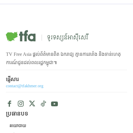
TV Free Asia ផ្ដល់ព័ត៌មានពិត ឯករាជ្យ គ្មានការរារាំង និងទាន់ហេតុ
ការណ៍ជូនដល់ពលរដ្ឋកម្ពុជា៕
ផ្ញើសារ
contact@tfakhmer.org
ប្រធានបទ
នយោបាយ