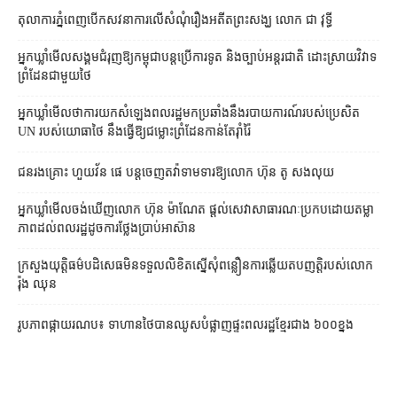
តុលាការ​ភ្នំពេញ​​បើកសវនាការ​លើ​សំណុំរឿង​​អតីត​ព្រះសង្ឃ លោក ជា វុទ្ធី
អ្នកឃ្លាំមើល​សង្គម​ជំរុញ​ឱ្យ​កម្ពុជា​បន្ត​ប្រើ​ការទូត និង​ច្បាប់​អន្តរជាតិ ដោះស្រាយ​វិវាទ​
ព្រំដែន​ជាមួយ​ថៃ
អ្នកឃ្លាំមើល​ថា​ការ​យក​សំឡេង​ពលរដ្ឋ​មក​ប្រឆាំង​នឹង​របាយការណ៍​របស់​ប្រេសិត
UN របស់​យោធា​ថៃ នឹង​ធ្វើ​ឱ្យ​ជម្លោះព្រំដែន​កាន់តែ​រ៉ាំរ៉ៃ
ជនរងគ្រោះ ហួយវ័ន ផេ បន្ត​ចេញ​តវ៉ា​ទាមទារ​ឱ្យ​លោក ហ៊ុន តូ សង​លុយ
អ្នកឃ្លាំមើល​ចង់​ឃើញ​លោក ហ៊ុន ម៉ាណែត ផ្ដល់​សេវា​សាធារណៈ​ប្រកបដោយ​តម្លា
ភាព​ដល់​ពលរដ្ឋ​ដូច​ការ​ថ្លែង​ប្រាប់​អាស៊ាន
ក្រសួងយុត្តិធម៌​បដិសេធ​មិន​ទទួល​លិខិត​ស្នើសុំ​ពន្លឿន​ការ​ឆ្លើយតប​ញត្តិ​របស់​លោក
រ៉ុង ឈុន
រូបភាពផ្កាយរណប៖ ទាហានថៃបានឈូសបំផ្លាញផ្ទះពលរដ្ឋខ្មែរជាង ៦០០ខ្នង