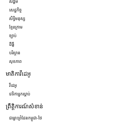
សង្គម
សេដ្ឋកិច្ច
សិទ្ធិមនុស្ស
ខ្មែរក្រោម
ច្បាប់
ដីធ្លី
បរិស្ថាន
សុខភាព
មាតិកាវីដេអូ
វីដេអូ
វេទិកាអ្នកស្ដាប់
ព្រឹត្តិការណ៍សំខាន់
ជម្លោះព្រំដែនកម្ពុជា-ថៃ