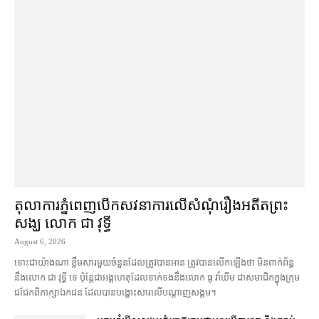
តុលាការ​ភ្នំពេញ​​បើកសវនាការ​លើ​សំណុំរឿង​​អតីត​ព្រះ
សង្ឃ លោក ជា វុទ្ធី
August 6, 2026
ទោះជា​យ៉ាងណា ខ្លឹមសារ​មួយចំនួន​ដែល​ត្រូវ​បាន​អាន ត្រូវ​បាន​លើកឡើង​ថា មិន​ពាក់ព័ន្ធ​
នឹង​លោក ជា វុទ្ធី ទេ ប៉ុន្តែ​ជា​អង្គ​ហេតុ​ដែល​ទាក់ទង​នឹង​លោក ធូ វ៉ាឃីម ជា​សមាជិក​ក្នុង​ក្រុម​
ជជែក​ពិភាក្សា​ឯកជន ដែល​បាន​បង្ហោះ​សា​រលើ​បណ្ដាញ​សង្គម។