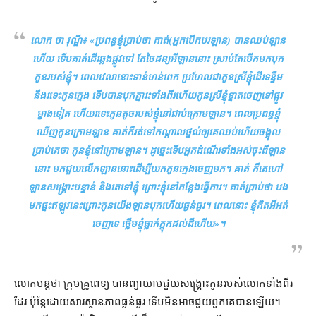
លោក ថា វុណ្ឌី៖ «
​ប្រពន្ធ​ខ្ញុំ​ប្រាប់​ថា គាត់​(​អ្នកបើកបរ​ឡាន​) បាន​ឈប់​ឡាន​
ហើយ ទើប​គាត់​ដើរ​ឆ្លងផ្លូវ​ទៅ តែ​ចៃដន្យ​អី​ឡាន​នោះ ស្រាប់​តែ​បើក​មក​បុក​
កូន​របស់ខ្ញុំ​។ ពេលវេលា​នោះ​ទាន់ហន់​ពេក ប្រហែលជា​កូនស្រី​ខ្ញុំ​ដើរ​ទន្ទឹម​
នឹង​រទេះ​កូនក្មេង ទើបបាន​បុក​គ្នា​រះ​ទាំងពីរ​ហើយ​កូនស្រី​ខ្ញុំ​ខ្ទាត​ចេញទៅ​ផ្លូវ​
ម្ខាង​ទៀត ហើយ​រទេះ​កូនតូច​របស់ខ្ញុំ​នៅ​ជាប់​ក្រោម​ឡាន។ ពេល​ប្រពន្ធ​ខ្ញុំ​
ឃើញ​កូន​ក្រោម​ឡាន គាត់​ក៏រ​ត់​ទៅ​កណ្តាល​ថ្នល់​ឲ្យ​គេ​ឈប់​ហើយ​ចង្អុល​
ប្រាប់​គេ​ថា កូន​ខ្ញុំ​នៅ​ក្រោម​ឡាន​។ ដូច្នេះ​ទើប​អ្នកដំណើរ​ទាំងអស់​ចុះ​ពី​ឡាន​
នោះ មក​ជួយ​លើក​ឡាន​នោះ​ដើម្បី​យក​កូនក្មេង​ចេញ​មក​។ គាត់ ក៏​តេ​ហៅ​
ឡាន​សង្គ្រោះបន្ទាន់ និង​តេ​ទៅ​ខ្ញុំ ព្រោះ​ខ្ញុំ​នៅ​កន្លែងធ្វើការ​។ គាត់​ប្រាប់​ថា បង​
មក​ផ្ទះ​ឥឡូវនេះ​ព្រោះ​កូន​យើង​ឡាន​បុក​ហើយ​ធ្ងន់ធ្ងរ​។ ពេលនោះ ខ្ញុំ​គិត​អី​អត់​
ចេញ​ទេ ថ្លើម​ខ្ញុំ​ធ្លាក់​ក្តុក​ដល់​ដី​ហើយ
»។
លោក​បន្ត​ថា ក្រុម​គ្រូពេទ្យ បាន​ព្យាយាម​ជួយសង្គ្រោះ​កូន​របស់​លោក​ទាំងពីរ​
ដែរ ប៉ុន្តែ​ដោយសារ​ស្ថានភាព​ធ្ងន់ធ្ងរ ទើប​មិន​អាច​ជួយ​ពួកគេ​បាន​ឡើយ​។