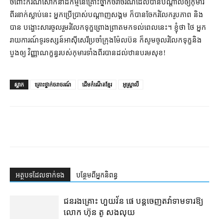
ចំពោះ​ករណី​សោកនាដកម្ម​នៃ​គ្រោះថ្នាក់​ចរាចរណ៍​ដែល​បាន​បណ្តាល​ឲ្យ​កុមារ​
ពីរ​នាក់​ស្លាប់​នេះ អ្នកប្រើប្រាស់​បណ្ដាញ​សង្គម ក៏បាន​ចែករំលែក​រូបភាព និង​
បាន បង្ហោះ​សារ​ចូលរួម​រំលែក​ទុក្ខ​ព្រោងព្រាត​មក​ទល់​ពេល​នេះ​។ ខ្ញុំ​ថា ថៃ អ្នក
រាយការណ៍​ទូរទស្សន៍​អាស៊ីសេរី​ប្រចាំ​ក្រុង​ម៉ែលប៊ន ក៏​សូម​ចូល​រំលែក​ទុក្ខ​និង​
បួង​ឲ្យ វិញ្ញាណក្ខន្ធ​របស់​កុមារ​ទាំង​ពីរ​បាន​ដល់​ឋាន​បរមសុខ!
ស្លាក
គ្រោះថ្នាក់ចរាចរណ៍
ដើមកំណើតខ្មែរ
អូស្ត្រាលី
អត្ថបទ​ដែល​ទាក់ទង
បន្ថែម​ពី​អ្នកនិពន្ធ
ជនរងគ្រោះ ហួយវ័ន ផេ បន្ត​ចេញ​តវ៉ា​ទាមទារ​ឱ្យ​
លោក ហ៊ុន តូ សង​លុយ