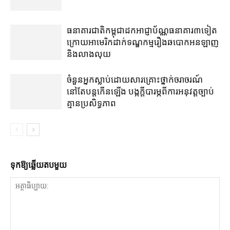
ធនាគារជាតិ​កម្ពុជា​ដក​អាជ្ញាប័ណ្ណ​ធនាគារ​៣​​ទៀត​
ក្រោយ​អាមេរិក​ដាក់​ទណ្ឌកម្ម​​រឿង​ឆបោក​អនឡាញ
និង​លាងលុយ
ចំនួន​អ្នក​ស្លាប់​ដោយសារ​គ្រោះថ្នាក់​ចរាចរណ៍​
នៅតែ​បន្ត​កើនឡើង បង្ក​ក្តី​បារម្ភ​ពី​ការអនុវត្ត​ច្បាប់​
គ្មាន​ប្រសិទ្ធភាព
ទុក​ឱ្យ​ឆ្លើយ​តប​មួយ