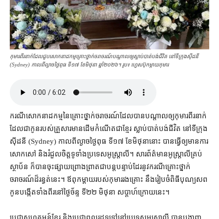
កុមារ​ពីរ​នាក់​ដែល​ជួប​សោកនាដកម្ម​គ្រោះថ្នាក់​ចរាចរណ៍​បណ្តាល​ឲ្យ​ស្លាប់​បាត់​បង់ជីវិត នៅ​ទីក្រុង​ស៊ីដនី
(Sydney) កាលពី​ល្ងាច​ថ្ងៃ​ពុធ ទី​១៧ ខែ​មិថុនា ឆ្នាំ​២០២៦។ រូប៖ ហ្វេសប៊ុក​ម្ដាយ​កុមារ
ករណី​សោកនាដកម្ម​នៃ​គ្រោះថ្នាក់​ចរាចរណ៍​ដែល​បាន​បណ្តាល​ឲ្យ​កុមារ​ពីរ​នាក់
ដែល​ជា​កូន​របស់​គ្រួសារ​មាន​ដើមកំណើត​ជា​ខ្មែរ ស្លាប់​បាត់​បង់ជីវិត នៅ​ទីក្រុង​
ស៊ីដនី (Sydney) កាលពី​ល្ងាច​ថ្ងៃ​ពុធ ទី​១៧ ខែមិថុនា​នោះ បាន​ធ្វើ​ឲ្យ​មានការ​
សោកសៅ និង​រំជួលចិត្ត​ទូទាំង​ប្រទេស​អូស្ត្រាលី​។ សារព័ត៌មាន​អូស្ត្រាលី​គ្រប់​
ស្ថាប័ន ក៏បាន​ចុះផ្សាយ​ព្រោងព្រាត​ជា​បន្តបន្ទាប់​ដែរ​នូវ​ករណី​គ្រោះថ្នាក់​
ចរាចរណ៍​ដ៏​រន្ធត់​នេះ​។ ឪពុកម្តាយ​របស់​កុមារ​រងគ្រោះ នឹង​រៀបចំ​ពិធី​បុណ្យសព​
កូនបង្កើត​ទាំងពីរ​នៅ​ថ្ងៃ​ច័ន្ទ ទី​២២ មិថុនា សប្តាហ៍​ក្រោយនេះ។
ប្រជា​សហគមន៍​ខ្មែរ និង​ប្រជាពលរដ្ឋ​ទូទៅ​នៅ​ប្រទេស​អូស្ត្រាលី បាន​បង្ហាញ​