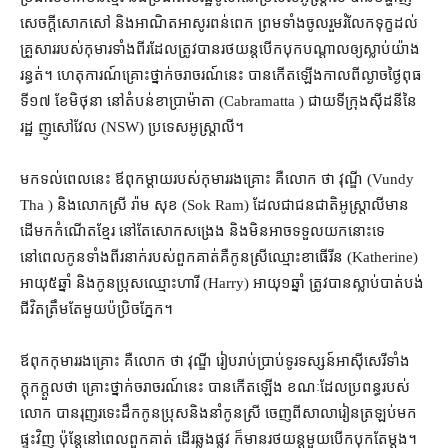
សេចក្តី​សោកសៅ និង​អាណិតអាសូរ​ពន់ពេក ព្រមទាំង​ចូលរួម​រំលែក​ទុក្ខ​ដល់​
គ្រួសារ​របស់​កុមារ​ទាំងពីរ​ដែល​ត្រូវ​បាន​រថយន្ត​បើក​បុក​បណ្តាល​ឲ្យ​ស្លាប់​យ៉ាង​
រន្ធត់​។ ហេតុការណ៍​គ្រោះថ្នាក់​ចរាចរណ៍​នេះ បាន​កើតឡើង​កាលពី​ល្ងាច​ថ្ងៃ​ពុធ
ទី​១៧ ខែមិថុនា នៅ​តំបន់​ខាប្រាម៉ាតា (Cabramatta ) ជាយ​ទីក្រុង​ស៊ីដនី​នៃ​
រដ្ឋ ញូសៅវែល (NSW) ប្រទេស​អូស្ត្រាលី។
មក​ទល់​ពេល​នេះ ឪពុកម្ដាយ​របស់​កុមារ​រងគ្រោះ គឺ​លោក ថា វុណ្ឌី (Vundy
Tha ) និង​លោកស្រី រ៉ាម សុខ (Sok Ram) ដែល​ជា​ជនជាតិ​អូស្ត្រាលី​មាន​
ដើម​ក​កំណើត​ខ្មែរ នៅតែ​សោកសង្រេង និង​មិនអាច​ទទួលយក​នោះ​ទេ
នៅពេល​កូន​ទាំងពីរ​នាក់​របស់​ពួកគាត់​គឺ​កូនស្រី​ឈ្មោះ​ខាធើរីន (Katherine)
អាយុ​៥​ឆ្នាំ និង​កូនប្រុស​ឈ្មោះ​ហារី (Harry) អាយុ​១​ឆ្នាំ ត្រូវ​បាន​ស្លាប់​បាត់​បង់
ជីវិត​ត្រឹមតែ​មួយ​ប៉ប្រិចភ្នែក។
ឪពុក​កុមារ​រងគ្រោះ គឺ​លោក ថា វុណ្ឌី រៀបរាប់​ប្រាប់​ទូរទស្សន៍​អាស៊ីសេរី​ទាំង​
ក្តុកក្តួល​ថា គ្រោះថ្នាក់​ចរាចរណ៍​នេះ បាន​កើត​ឡើង ខណៈ​ដែល​ប្រពន្ធ​របស់​
លោក បាន​រុញ​រទេះដឹក​កូនប្រុស​និង​នាំ​កូនស្រី ចេញពី​សាលារៀន​ត្រឡប់​មក​
ផ្ទះ​វិញ ប៉ុន្តែ​នៅពេល​ពួកគាត់ ដើរ​ឆ្លងផ្លូវ ក៏​មាន​រថយន្ត​មួយ​បើក​បុក​តែម្តង។